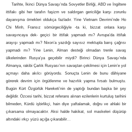
Tarihte, İkinci Dünya Savaşı’nda Sovyetler Birliği, ABD ve İngiltere
ittifakı gibi her tarafın faşizm ve saldırgan gericiliğe karşı zorunlu
dayanışma örnekleri oldukça fazladır. Yine Vietnam Devrimi’nde Ho
Chi Minh, Fransız sömürgeciliğiyle -ta ki, bizzat onlara karşı
savaşıncaya dek- geçici bir ittifak yapmadı mı? Avrupa’da ittifak
arayışı yapmadı mı? Nixon’a yazdığı sayısız mektupla barış çağrısı
yapmadı mı? Yine Lenin, Alman desteği olmadan trenle savaş
ülkelerinden Rusya’ya geçebilir miydi? Birinci Dünya Savaşı’nda
Almanya, rakibi Çarlık Rusyası’nın savaştan çekilmesi için Lenin’e yol
açmayı daha akılcı görüyordu. Sonuçta Lenin de bunu dâhiyane
görerek devrim için örgütlenme ve hazırlık yapma fırsatı bulmuştu.
Bugün Kürt Özgürlük Hareketi’nin de yaptığı bundan başka bir şey
değildir. Özcesi tarihi, bizzat referans alınan ezilenlerin kurtuluş tarihini
bilmeden, Kürdü işbirlikçi, hain diye yaftalamak, doğru ve ahlaki bir
çıkarsama olmayacaktır. Aksi halde hakikat, sol maskeleri düşürüp
altındaki ırkçı yüzü açığa çıkarabilir…