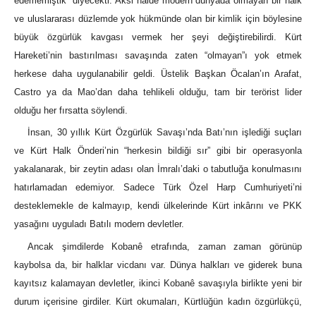
edememiştik” diyecekti. Aksi halde modern dünyada olmayan bir halk
ve uluslararası düzlemde yok hükmünde olan bir kimlik için böylesine
büyük özgürlük kavgası vermek her şeyi değiştirebilirdi. Kürt
Hareketi’nin bastırılması savaşında zaten “olmayan”ı yok etmek
herkese daha uygulanabilir geldi. Üstelik Başkan Öcalan’ın Arafat,
Castro ya da Mao’dan daha tehlikeli olduğu, tam bir terörist lider
olduğu her fırsatta söylendi.
İnsan, 30 yıllık Kürt Özgürlük Savaşı’nda Batı’nın işlediği suçları
ve Kürt Halk Önderi’nin “herkesin bildiği sır” gibi bir operasyonla
yakalanarak, bir zeytin adası olan İmralı’daki o tabutluğa konulmasını
hatırlamadan edemiyor. Sadece Türk Özel Harp Cumhuriyeti’ni
desteklemekle de kalmayıp, kendi ülkelerinde Kürt inkârını ve PKK
yasağını uyguladı Batılı modern devletler.
Ancak şimdilerde Kobanê etrafında, zaman zaman görünüp
kaybolsa da, bir halklar vicdanı var. Dünya halkları ve giderek buna
kayıtsız kalamayan devletler, ikinci Kobanê savaşıyla birlikte yeni bir
durum içerisine girdiler. Kürt okumaları, Kürtlüğün kadın özgürlükçü,