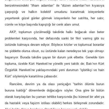
benzetmesindeki “ilham adamları” ile “düzen adamları”nın kıyasıya
çarpıştığı ve halkın kolektif umudunu karartmak isteyenlerle
yeşerterek güzel günler görmek isteyenlerin her satıhta, her satır,
cümle ve köşe başında kapıştığı bir cenk alanı umut.
AKP, toplumun çözülmediği takdirde halkı boğacak olan beter
problemleri karşısında, her defasında sanki bir fikri varmış gibi su
üstünde kalmaya devam ediyor. Böylece krizler ve toplumsal boranlar
ne şiddette olursa olsun, su üstünde kalan neredeyse tek yapı olmayı
başarıyor. Burada takdire şayan bir durum yok elbette. Genelde tüm
topluma, özelde Kürt Hareketi’ne yönelik yeni taktik de; Batı’nın Kürt
Özgürlük Hareketi’ne yaklaşımındaki yeni durumun “işbirlikçi ve hain
Kürt” söylemiyle karartılma çabasıdır.
Rancière, devrim ya da olası yeniçağın “tarihin ölümle burun
buruna kaldığı” dönemlerde doğacağını söyler. Ona göre bir bütün
olarak karşılaşılan bu yaman tehlike karşısında (bu küresel bir afet ya
da hastalık veya faşizm istilası olabilir) herkes birleşmek zorundadır.