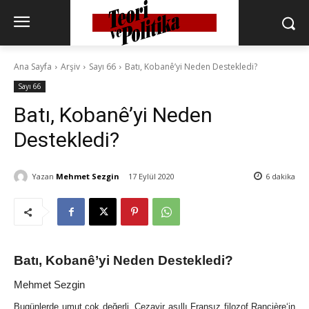
Ana Sayfa
Arşiv
Sayı 66
Batı, Kobanê’yi Neden Destekledi?
Sayı 66
Batı, Kobanê’yi Neden
Destekledi?
Yazan
Mehmet Sezgin
17 Eylül 2020
6
dakika
Batı, Kobanê’yi Neden Destekledi?
Mehmet Sezgin
Bugünlerde umut çok değerli. Cezayir asıllı Fransız filozof
Rancière
‘in