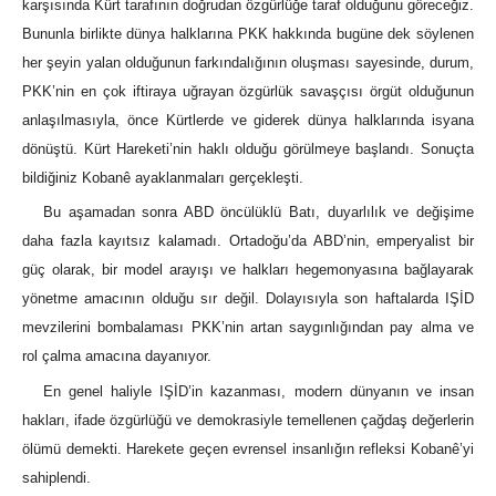
karşısında Kürt tarafının doğrudan özgürlüğe taraf olduğunu göreceğiz.
Bununla birlikte dünya halklarına PKK hakkında bugüne dek söylenen
her şeyin yalan olduğunun farkındalığının oluşması sayesinde, durum,
PKK’nin en çok iftiraya uğrayan özgürlük savaşçısı örgüt olduğunun
anlaşılmasıyla, önce Kürtlerde ve giderek dünya halklarında isyana
dönüştü. Kürt Hareketi’nin haklı olduğu görülmeye başlandı. Sonuçta
bildiğiniz Kobanê ayaklanmaları gerçekleşti.
Bu aşamadan sonra ABD öncülüklü Batı, duyarlılık ve değişime
daha fazla kayıtsız kalamadı. Ortadoğu’da ABD’nin, emperyalist bir
güç olarak, bir model arayışı ve halkları hegemonyasına bağlayarak
yönetme amacının olduğu sır değil. Dolayısıyla son haftalarda IŞİD
mevzilerini bombalaması PKK’nin artan saygınlığından pay alma ve
rol çalma amacına dayanıyor.
En genel haliyle IŞİD’in kazanması, modern dünyanın ve insan
hakları, ifade özgürlüğü ve demokrasiyle temellenen çağdaş değerlerin
ölümü demekti. Harekete geçen evrensel insanlığın refleksi Kobanê’yi
sahiplendi.