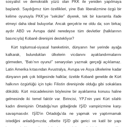
sosyalist ve demokratik yüzü olan PKK ile yeniden yapılmaya
başlandı. Saydığımız tüm özellikleri, yine Batı liberalizmine özgü bir
kelime oyunuyla PKK’ye “seküler” diyerek, tek bir kavramla ifade
etmeyi daha ideal buluyorlar. Ancak gerçekte ne oldu da; son birkaç
aydır ABD ve Avrupa dahil neredeyse tüm devletler (halklarının
basıncıyla) Kobanê direnişini destekliyor?
Kürt toplumsal-siyasal hareketinin, dünyanın her yerinde ayağa
kalkarak, bulundukları ülkelerin vicdanını ayaklandırmalarını
görmeden, “Batı’nın oyunu!” senaryoları yazmak gerçeği açıklamaz.
Latin Amerika kıtasından Avustralya, Avrupa ve Asya ülkelerine kadar
dünyanın pek çok bölgesinde halklar, özelde Kobanê genelde de Kürt
halkının özgürlüğü için tıpkı Filistin direnişinde olduğu gibi sokaklara
döküldü. Kürt mücadelesinin böylesine bir ayaklanma konusu haline
gelmesinde iki temel faktör var. Birincisi, YPJ’nin yani Kürt silahlı
kadın direnişinin Ortadoğu’nun göbeğinde IŞİD vampirizmine karşı
savaşmasıdır. IŞİD’in Ortadoğu’da ne yapmak ve yaptırmamak
istediğini anladığımızda; elbette IŞİD gibi gerici ve katil bir yapı