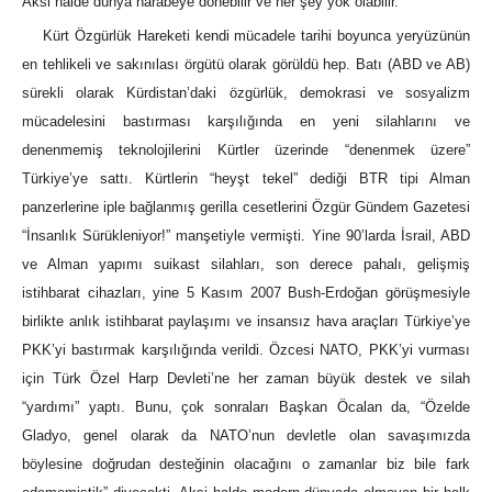
Aksi halde dünya harabeye dönebilir ve her şey yok olabilir.
Kürt Özgürlük Hareketi kendi mücadele tarihi boyunca yeryüzünün
en tehlikeli ve sakınılası örgütü olarak görüldü hep. Batı (ABD ve AB)
sürekli olarak Kürdistan’daki özgürlük, demokrasi ve sosyalizm
mücadelesini bastırması karşılığında en yeni silahlarını ve
denenmemiş teknolojilerini Kürtler üzerinde “denenmek üzere”
Türkiye’ye sattı. Kürtlerin “heyşt tekel” dediği BTR tipi Alman
panzerlerine iple bağlanmış gerilla cesetlerini Özgür Gündem Gazetesi
“İnsanlık Sürükleniyor!” manşetiyle vermişti. Yine 90’larda İsrail, ABD
ve Alman yapımı suikast silahları, son derece pahalı, gelişmiş
istihbarat cihazları, yine 5 Kasım 2007 Bush-Erdoğan görüşmesiyle
birlikte anlık istihbarat paylaşımı ve insansız hava araçları Türkiye’ye
PKK’yi bastırmak karşılığında verildi. Özcesi NATO, PKK’yi vurması
için Türk Özel Harp Devleti’ne her zaman büyük destek ve silah
“yardımı” yaptı. Bunu, çok sonraları Başkan Öcalan da, “Özelde
Gladyo, genel olarak da NATO’nun devletle olan savaşımızda
böylesine doğrudan desteğinin olacağını o zamanlar biz bile fark