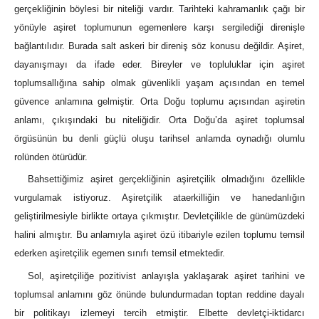
gerçekliğinin böylesi bir niteliği vardır. Tarihteki kahramanlık çağı bir
yönüyle aşiret toplumunun egemenlere karşı sergilediği direnişle
bağlantılıdır. Burada salt askeri bir direniş söz konusu değildir. Aşiret,
dayanışmayı da ifade eder. Bireyler ve topluluklar için aşiret
toplumsallığına sahip olmak güvenlikli yaşam açısından en temel
güvence anlamına gelmiştir. Orta Doğu toplumu açısından aşiretin
anlamı, çıkışındaki bu niteliğidir. Orta Doğu’da aşiret toplumsal
örgüsünün bu denli güçlü oluşu tarihsel anlamda oynadığı olumlu
rolünden ötürüdür.
Bahsettiğimiz aşiret gerçekliğinin aşiretçilik olmadığını özellikle
vurgulamak istiyoruz. Aşiretçilik ataerkilliğin ve hanedanlığın
geliştirilmesiyle birlikte ortaya çıkmıştır. Devletçilikle de günümüzdeki
halini almıştır. Bu anlamıyla aşiret özü itibariyle ezilen toplumu temsil
ederken aşiretçilik egemen sınıfı temsil etmektedir.
Sol, aşiretçiliğe pozitivist anlayışla yaklaşarak aşiret tarihini ve
toplumsal anlamını göz önünde bulundurmadan toptan reddine dayalı
bir politikayı izlemeyi tercih etmiştir. Elbette devletçi-iktidarcı