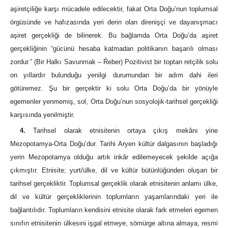
aşiretçiliğe karşı mücadele edilecektir, fakat Orta Doğu’nun toplumsal
örgüsünde ve hafızasında yeri derin olan direnişçi ve dayanışmacı
aşiret gerçekliği de bilinerek. Bu bağlamda Orta Doğu’da aşiret
gerçekliğinin “gücünü hesaba katmadan politikanın başarılı olması
zordur.” (Bir Halkı Savunmak – Ŕeber) Pozitivist bir toptan retçilik solu
on yıllardır bulunduğu yenilgi durumundan bir adım dahi ileri
götüremez. Şu bir gerçektir ki solu Orta Doğu’da bir yönüyle
egemenler yenmemiş, sol, Orta Doğu’nun sosyolojik-tarihsel gerçekliği
karşısında yenilmiştir.
4.
Tarihsel olarak etnisitenin ortaya çıkış mekânı yine
Mezopotamya-Orta Doğu’dur. Tarihi Aryen kültür dalgasının başladığı
yerin Mezopotamya olduğu artık inkâr edilemeyecek şekilde açığa
çıkmıştır. Etnisite; yurt/ülke, dil ve kültür bütünlüğünden oluşan bir
tarihsel gerçekliktir. Toplumsal gerçeklik olarak etnisitenin anlamı ülke,
dil ve kültür gerçekliklerinin toplumların yaşamlarındaki yeri ile
bağlantılıdır. Toplumların kendisini etnisite olarak fark etmeleri egemen
sınıfın etnisitenin ülkesini işgal etmeye, sömürge altına almaya, resmi