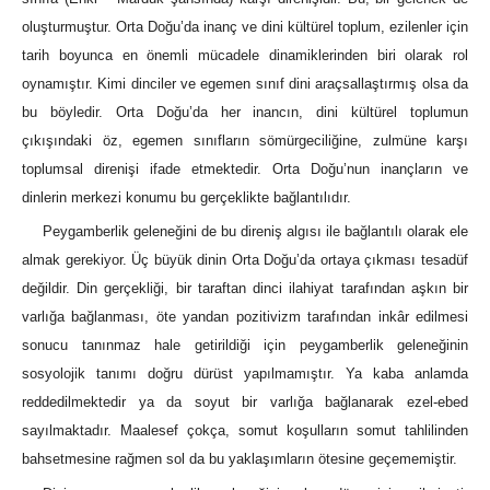
oluşturmuştur. Orta Doğu’da inanç ve dini kültürel toplum, ezilenler için
tarih boyunca en önemli mücadele dinamiklerinden biri olarak rol
oynamıştır. Kimi dinciler ve egemen sınıf dini araçsallaştırmış olsa da
bu böyledir. Orta Doğu’da her inancın, dini kültürel toplumun
çıkışındaki öz, egemen sınıfların sömürgeciliğine, zulmüne karşı
toplumsal direnişi ifade etmektedir. Orta Doğu’nun inançların ve
dinlerin merkezi konumu bu gerçeklikte bağlantılıdır.
Peygamberlik geleneğini de bu direniş algısı ile bağlantılı olarak ele
almak gerekiyor. Üç büyük dinin Orta Doğu’da ortaya çıkması tesadüf
değildir. Din gerçekliği, bir taraftan dinci ilahiyat tarafından aşkın bir
varlığa bağlanması, öte yandan pozitivizm tarafından inkâr edilmesi
sonucu tanınmaz hale getirildiği için peygamberlik geleneğinin
sosyolojik tanımı doğru dürüst yapılmamıştır. Ya kaba anlamda
reddedilmektedir ya da soyut bir varlığa bağlanarak ezel-ebed
sayılmaktadır. Maalesef çokça, somut koşulların somut tahlilinden
bahsetmesine rağmen sol da bu yaklaşımların ötesine geçememiştir.