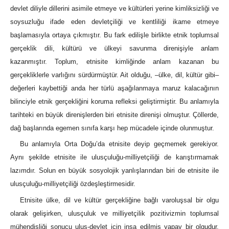
devlet diliyle dillerini asimile etmeye ve kültürleri yerine kimliksizliği ve
soysuzluğu ifade eden devletçiliği ve kentliliği ikame etmeye
başlamasıyla ortaya çıkmıştır. Bu fark edilişle birlikte etnik toplumsal
gerçeklik dili, kültürü ve ülkeyi savunma direnişiyle anlam
kazanmıştır. Toplum, etnisite kimliğinde anlam kazanan bu
gerçekliklerle varlığını sürdürmüştür. Ait olduğu, –ülke, dil, kültür gibi–
değerleri kaybettiği anda her türlü aşağılanmaya maruz kalacağının
bilinciyle etnik gerçekliğini koruma refleksi geliştirmiştir. Bu anlamıyla
tarihteki en büyük direnişlerden biri etnisite direnişi olmuştur. Çöllerde,
dağ başlarında egemen sınıfa karşı hep mücadele içinde olunmuştur.
Bu anlamıyla Orta Doğu’da etnisite deyip geçmemek gerekiyor.
Aynı şekilde etnisite ile ulusçuluğu-milliyetçiliği de karıştırmamak
lazımdır. Solun en büyük sosyolojik yanlışlarından biri de etnisite ile
ulusçuluğu-milliyetçiliği özdeşleştirmesidir.
Etnisite ülke, dil ve kültür gerçekliğine bağlı varoluşsal bir olgu
olarak gelişirken, ulusçuluk ve milliyetçilik pozitivizmin toplumsal
mühendisliği sonucu ulus-devlet için inşa edilmiş yapay bir olgudur.