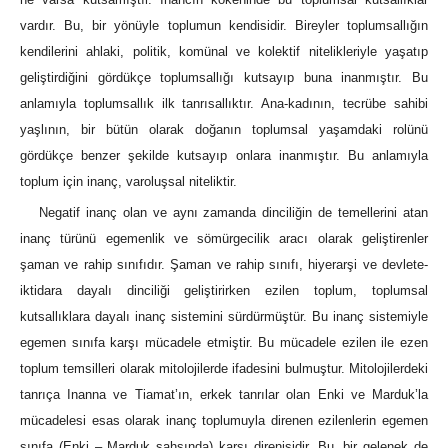
vardır. Bu, bir yönüyle toplumun kendisidir. Bireyler toplumsallığın
kendilerini ahlaki, politik, komünal ve kolektif nitelikleriyle yaşatıp
geliştirdiğini gördükçe toplumsallığı kutsayıp buna inanmıştır. Bu
anlamıyla toplumsallık ilk tanrısallıktır. Ana-kadının, tecrübe sahibi
yaşlının, bir bütün olarak doğanın toplumsal yaşamdaki rolünü
gördükçe benzer şekilde kutsayıp onlara inanmıştır. Bu anlamıyla
toplum için inanç, varoluşsal niteliktir.
Negatif inanç olan ve aynı zamanda dinciliğin de temellerini atan
inanç türünü egemenlik ve sömürgecilik aracı olarak geliştirenler
şaman ve rahip sınıfıdır. Şaman ve rahip sınıfı, hiyerarşi ve devlete-
iktidara dayalı dinciliği geliştirirken ezilen toplum, toplumsal
kutsallıklara dayalı inanç sistemini sürdürmüştür. Bu inanç sistemiyle
egemen sınıfa karşı mücadele etmiştir. Bu mücadele ezilen ile ezen
toplum temsilleri olarak mitolojilerde ifadesini bulmuştur. Mitolojilerdeki
tanrıça Inanna ve Tiamat’ın, erkek tanrılar olan Enki ve Marduk’la
mücadelesi esas olarak inanç toplumuyla direnen ezilenlerin egemen
sınıfa (Enki – Marduk şahsında) karşı direnişidir. Bu, bir gelenek de