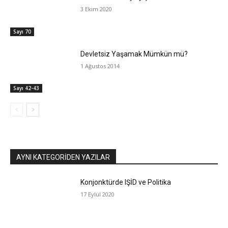
3 Ekim 2020
Sayı 70
Devletsiz Yaşamak Mümkün mü?
1 Ağustos 2014
Sayı 42-43
AYNI KATEGORIDEN YAZILAR
Konjonktürde IŞİD ve Politika
17 Eylül 2020