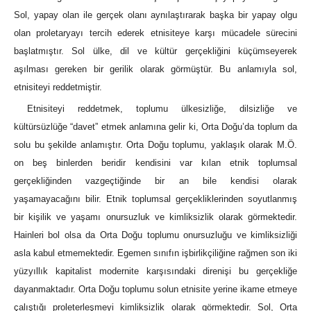
Sol, yapay olan ile gerçek olanı aynılaştırarak başka bir yapay olgu
olan proletaryayı tercih ederek etnisiteye karşı mücadele sürecini
başlatmıştır. Sol ülke, dil ve kültür gerçekliğini küçümseyerek
aşılması gereken bir gerilik olarak görmüştür. Bu anlamıyla sol,
etnisiteyi reddetmiştir.
Etnisiteyi reddetmek, toplumu ülkesizliğe, dilsizliğe ve
kültürsüzlüğe “davet” etmek anlamına gelir ki, Orta Doğu’da toplum da
solu bu şekilde anlamıştır. Orta Doğu toplumu, yaklaşık olarak M.Ö.
on beş binlerden beridir kendisini var kılan etnik toplumsal
gerçekliğinden vazgeçtiğinde bir an bile kendisi olarak
yaşamayacağını bilir. Etnik toplumsal gerçekliklerinden soyutlanmış
bir kişilik ve yaşamı onursuzluk ve kimliksizlik olarak görmektedir.
Hainleri bol olsa da Orta Doğu toplumu onursuzluğu ve kimliksizliği
asla kabul etmemektedir. Egemen sınıfın işbirlikçiliğine rağmen son iki
yüzyıllık kapitalist modernite karşısındaki direnişi bu gerçekliğe
dayanmaktadır. Orta Doğu toplumu solun etnisite yerine ikame etmeye
çalıştığı proleterleşmeyi kimliksizlik olarak görmektedir. Sol, Orta