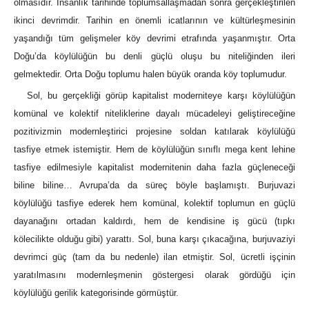
olmasıdır. İnsanlık tarihinde toplumsallaşmadan sonra gerçekleştirilen
ikinci devrimdir. Tarihin en önemli icatlarının ve kültürleşmesinin
yaşandığı tüm gelişmeler köy devrimi etrafında yaşanmıştır. Orta
Doğu’da köylülüğün bu denli güçlü oluşu bu niteliğinden ileri
gelmektedir. Orta Doğu toplumu halen büyük oranda köy toplumudur.
Sol, bu gerçekliği görüp kapitalist moderniteye karşı köylülüğün
komünal ve kolektif niteliklerine dayalı mücadeleyi geliştireceğine
pozitivizmin modernleştirici projesine soldan katılarak köylülüğü
tasfiye etmek istemiştir. Hem de köylülüğün sınıflı mega kent lehine
tasfiye edilmesiyle kapitalist modernitenin daha fazla güçleneceği
biline biline… Avrupa’da da süreç böyle başlamıştı. Burjuvazi
köylülüğü tasfiye ederek hem komünal, kolektif toplumun en güçlü
dayanağını ortadan kaldırdı, hem de kendisine iş gücü (tıpkı
kölecilikte olduğu gibi) yarattı. Sol, buna karşı çıkacağına, burjuvaziyi
devrimci güç (tam da bu nedenle) ilan etmiştir. Sol, ücretli işçinin
yaratılmasını modernleşmenin göstergesi olarak gördüğü için
köylülüğü gerilik kategorisinde görmüştür.