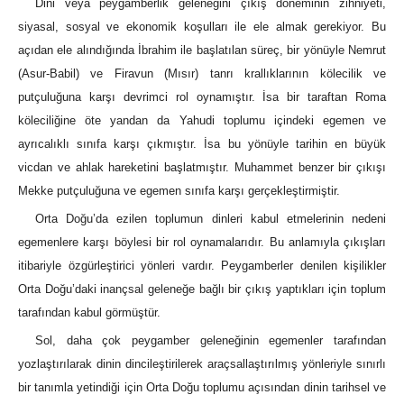
Dini veya peygamberlik geleneğini çıkış döneminin zihniyeti,
siyasal, sosyal ve ekonomik koşulları ile ele almak gerekiyor. Bu
açıdan ele alındığında İbrahim ile başlatılan süreç, bir yönüyle Nemrut
(Asur-Babil) ve Firavun (Mısır) tanrı krallıklarının kölecilik ve
putçuluğuna karşı devrimci rol oynamıştır. İsa bir taraftan Roma
köleciliğine öte yandan da Yahudi toplumu içindeki egemen ve
ayrıcalıklı sınıfa karşı çıkmıştır. İsa bu yönüyle tarihin en büyük
vicdan ve ahlak hareketini başlatmıştır. Muhammet benzer bir çıkışı
Mekke putçuluğuna ve egemen sınıfa karşı gerçekleştirmiştir.
Orta Doğu’da ezilen toplumun dinleri kabul etmelerinin nedeni
egemenlere karşı böylesi bir rol oynamalarıdır. Bu anlamıyla çıkışları
itibariyle özgürleştirici yönleri vardır. Peygamberler denilen kişilikler
Orta Doğu’daki inançsal geleneğe bağlı bir çıkış yaptıkları için toplum
tarafından kabul görmüştür.
Sol, daha çok peygamber geleneğinin egemenler tarafından
yozlaştırılarak dinin dincileştirilerek araçsallaştırılmış yönleriyle sınırlı
bir tanımla yetindiği için Orta Doğu toplumu açısından dinin tarihsel ve