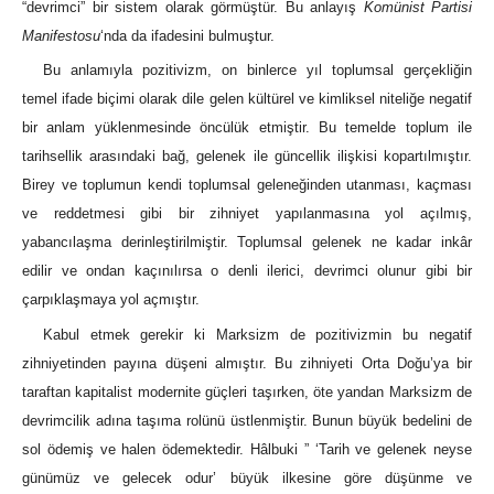
“devrimci” bir sistem olarak görmüştür. Bu anlayış
Komünist Partisi
Manifestosu
‘nda da ifadesini bulmuştur.
Bu anlamıyla pozitivizm, on binlerce yıl toplumsal gerçekliğin
temel ifade biçimi olarak dile gelen kültürel ve kimliksel niteliğe negatif
bir anlam yüklenmesinde öncülük etmiştir. Bu temelde toplum ile
tarihsellik arasındaki bağ, gelenek ile güncellik ilişkisi kopartılmıştır.
Birey ve toplumun kendi toplumsal geleneğinden utanması, kaçması
ve reddetmesi gibi bir zihniyet yapılanmasına yol açılmış,
yabancılaşma derinleştirilmiştir. Toplumsal gelenek ne kadar inkâr
edilir ve ondan kaçınılırsa o denli ilerici, devrimci olunur gibi bir
çarpıklaşmaya yol açmıştır.
Kabul etmek gerekir ki Marksizm de pozitivizmin bu negatif
zihniyetinden payına düşeni almıştır. Bu zihniyeti Orta Doğu’ya bir
taraftan kapitalist modernite güçleri taşırken, öte yandan Marksizm de
devrimcilik adına taşıma rolünü üstlenmiştir. Bunun büyük bedelini de
sol ödemiş ve halen ödemektedir. Hâlbuki ” ‘Tarih ve gelenek neyse
günümüz ve gelecek odur’ büyük ilkesine göre düşünme ve