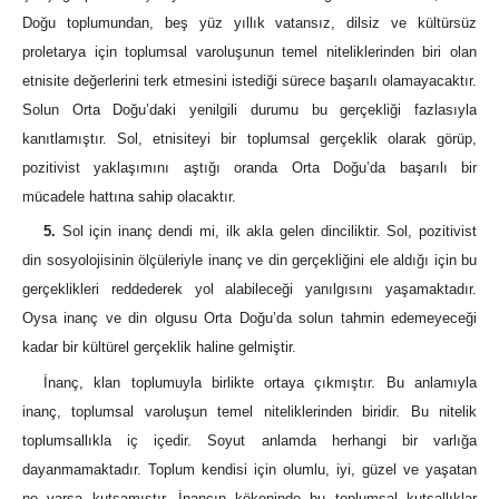
Doğu toplumundan, beş yüz yıllık vatansız, dilsiz ve kültürsüz
proletarya için toplumsal varoluşunun temel niteliklerinden biri olan
etnisite değerlerini terk etmesini istediği sürece başarılı olamayacaktır.
Solun Orta Doğu’daki yenilgili durumu bu gerçekliği fazlasıyla
kanıtlamıştır. Sol, etnisiteyi bir toplumsal gerçeklik olarak görüp,
pozitivist yaklaşımını aştığı oranda Orta Doğu’da başarılı bir
mücadele hattına sahip olacaktır.
5.
Sol için inanç dendi mi, ilk akla gelen dinciliktir. Sol, pozitivist
din sosyolojisinin ölçüleriyle inanç ve din gerçekliğini ele aldığı için bu
gerçeklikleri reddederek yol alabileceği yanılgısını yaşamaktadır.
Oysa inanç ve din olgusu Orta Doğu’da solun tahmin edemeyeceği
kadar bir kültürel gerçeklik haline gelmiştir.
İnanç, klan toplumuyla birlikte ortaya çıkmıştır. Bu anlamıyla
inanç, toplumsal varoluşun temel niteliklerinden biridir. Bu nitelik
toplumsallıkla iç içedir. Soyut anlamda herhangi bir varlığa
dayanmamaktadır. Toplum kendisi için olumlu, iyi, güzel ve yaşatan
ne varsa kutsamıştır. İnancın kökeninde bu toplumsal kutsallıklar