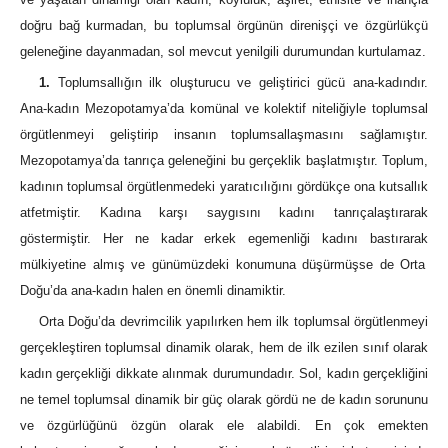
doğru bağ kurmadan, bu toplumsal örgünün direnişçi ve özgürlükçü
geleneğine dayanmadan, sol mevcut yenilgili durumundan kurtulamaz.
1.
Toplumsallığın ilk oluşturucu ve geliştirici gücü ana-kadındır.
Ana-kadın Mezopotamya’da komünal ve kolektif niteliğiyle toplumsal
örgütlenmeyi geliştirip insanın toplumsallaşmasını sağlamıştır.
Mezopotamya’da tanrıça geleneğini bu gerçeklik başlatmıştır. Toplum,
kadının toplumsal örgütlenmedeki yaratıcılığını gördükçe ona kutsallık
atfetmiştir. Kadına karşı saygısını kadını tanrıçalaştırarak
göstermiştir. Her ne kadar erkek egemenliği kadını bastırarak
mülkiyetine almış ve günümüzdeki konumuna düşürmüşse
de Orta
Doğu’da ana-kadın halen en önemli dinamiktir.
Orta Doğu’da devrimcilik yapılırken hem ilk toplumsal örgütlenmeyi
gerçekleştiren toplumsal dinamik olarak, hem de ilk ezilen sınıf olarak
kadın gerçekliği dikkate alınmak durumundadır. Sol, kadın gerçekliğini
ne temel toplumsal dinamik bir güç olarak gördü ne de kadın sorununu
ve özgürlüğünü özgün olarak ele alabildi. En çok emekten