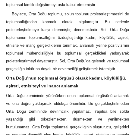
toplumsal kimlik değiştirmeyi asla kabul etmemiştir.
Böylece, Orta Doğu toplumu, solun toplumu proleterleştirmesini de
toplumsallığından kopmak olarak algılamıştır. Bu nedenle
proleterleştirilmeye karşı direnmiştir, direnmektedir. Sol, Orta Doğu
toplumunun toplumsallığını özdeşleştirdiği kadın, köylülük, aşiret,
etnisite ve inanç gerçekliklerini tanımak, anlamak yerine pozitivizmin
toplumsal mühendisliğiyle bu toplumsal gerçeklikleri yadsıyarak
proleterleştirmeyi dayatmıştır. Sol, Orta Doğu’da gelenek ve toplumsal
gerçekliğin inkârına dayalı bir devrimciliği geliştirmek istemiştir.
Orta Doğu’nun toplumsal örgüsü olarak kadını, köylülüğü,
aşireti, etnisiteyi ve inancı anlamak
Orta Doğu zemininde yürünürken onun toplumsal örgüsünü anlamak
ve ona doğru yaklaşmak oldukça önemlidir. Bu gerçekleştirilmeden
Orta Doğu zemininde devrimcilik yapılamaz. Yapılsa bile solda
yaşandığı gibi tökezlemekten, düşmekten ve yenilmekten
kurtulunamaz. Orta Doğu toplumsal gerçekliğinin oluşturucu, geliştirici
ve yaşatan dinamiği olan kadın, köylülük, aşiret, etnisite ve inançla