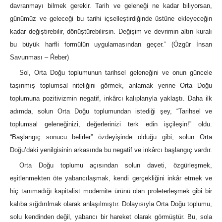
davranmayı bilmek gerekir. Tarih ve geleneği ne kadar biliyorsan,
günümüz ve geleceği bu tarihi içselleştirdiğinde üstüne ekleyeceğin
kadar değiştirebilir, dönüştürebilirsin. Değişim ve devrimin altın kuralı
bu büyük harfli formülün uygulamasından geçer.” (Özgür İnsan
Savunması – Ŕeber)
Sol, Orta Doğu toplumunun tarihsel geleneğini ve onun güncele
taşınmış toplumsal niteliğini görmek, anlamak yerine Orta Doğu
toplumuna pozitivizmin negatif, inkârcı kalıplarıyla yaklaştı. Daha ilk
adımda, solun Orta Doğu toplumundan istediği şey, “Tarihsel ve
toplumsal geleneğinizi, değerlerinizi terk edin işçileşin!” oldu.
“Başlangıç sonucu belirler” özdeyişinde olduğu gibi, solun Orta
Doğu’daki yenilgisinin arkasında bu negatif ve inkârcı başlangıç vardır.
Orta Doğu toplumu açısından solun daveti, özgürleşmek,
eşitlenmekten öte yabancılaşmak, kendi gerçekliğini inkâr etmek ve
hiç tanımadığı kapitalist modernite ürünü olan proleterleşmek gibi bir
kalıba sığdırılmak olarak anlaşılmıştır. Dolayısıyla Orta Doğu toplumu,
solu kendinden değil, yabancı bir hareket olarak görmüştür. Bu, sola