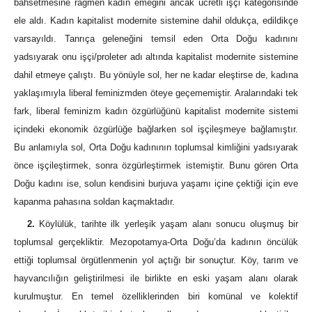
bahsetmesine rağmen kadın emeğini ancak ücretli işçi kategorisinde
ele aldı. Kadın kapitalist modernite sistemine dahil oldukça, edildikçe
varsayıldı. Tanrıça geleneğini temsil eden Orta Doğu kadınını
yadsıyarak onu işçi/proleter adı altında kapitalist modernite sistemine
dahil etmeye çalıştı. Bu yönüyle sol, her ne kadar eleştirse de, kadına
yaklaşımıyla liberal feminizmden öteye geçememiştir. Aralarındaki tek
fark, liberal feminizm kadın özgürlüğünü kapitalist modernite sistemi
içindeki ekonomik özgürlüğe bağlar
ken sol işçileşmeye bağlamıştır.
Bu anlamıyla sol, Orta Doğu kadınının toplumsal kimliğini yadsıyarak
önce işçileştirmek, sonra özgürleştirmek istemiştir. Bunu gören Orta
Doğu kadını ise, solun kendisini burjuva yaşamı içine çektiği için eve
kapanma pahasına soldan kaçmaktadır.
2.
Köylülük, tarihte ilk yerleşik yaşam alanı sonucu oluşmuş bir
toplumsal gerçekliktir. Mezopotamya-Orta Doğu’da kadının öncülük
ettiği toplumsal örgütlenmenin yol açtığı bir sonuçtur. Köy, tarım ve
hayvancılığın geliştirilmesi ile birlikte en eski yaşam alanı olarak
kurulmuştur. En temel özelliklerinden biri komünal ve kolektif