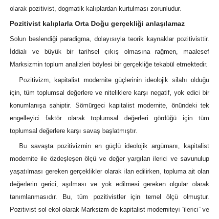
olarak pozitivist, dogmatik kalıplardan kurtulması zorunludur.
Pozitivist kalıplarla Orta Doğu gerçekliği anlaşılamaz
Solun beslendiği paradigma, dolayısıyla teorik kaynaklar pozitivisttir.
İddialı ve büyük bir tarihsel çıkış olmasına rağmen, maalesef
Marksizmin toplum analizleri böylesi bir gerçekliğe tekabül etmektedir.
Pozitivizm, kapitalist modernite güçlerinin ideolojik silahı olduğu
için, tüm toplumsal değerlere ve niteliklere karşı negatif, yok edici bir
konumlanışa sahiptir. Sömürgeci kapitalist modernite, önündeki tek
engelleyici faktör olarak toplumsal değerleri gördüğü için tüm
toplumsal değerlere karşı savaş başlatmıştır.
Bu savaşta pozitivizmin en güçlü ideolojik argümanı, kapitalist
modernite ile özdeşleşen ölçü ve değer yargıları ilerici ve savunulup
yaşatılması gereken gerçeklikler olarak ilan edilirken, topluma ait olan
değerlerin gerici, aşılması ve yok edilmesi gereken olgular olarak
tanımlanmasıdır. Bu, tüm pozitivistler için temel ölçü olmuştur.
Pozitivist sol ekol olarak Marksizm de kapitalist moderniteyi “ilerici” ve