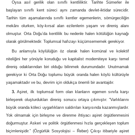
Oysa asıl gerilik olan sınıflı kentliliktir. Tarihte Sümerler ile
başlayan sınıflı kent süreci aynı zamanda devlet-iktidar sürecidir.
Tarihin tüm aşamalarında sınıflı kentler egemenlerin, sömürgeciliğin
mekânı olurken, köy-kırsal alan ezilenlerin yaşam ve direniş alanı
olmuştur. Orta Doğu’da kentlilik bu nedenle halen kötülüğün kaynağı
olarak görülmektedir. Toplumsal hafızayı küçümsememek gerekiyor.
Bu anlamıyla köylülüğün öz olarak halen komünal ve kolektif
niteliğini her yönüyle koruduğu ve kapitalist moderniteye karşı temel
direniş odaklarından biri olduğu bilinmek durumundadır. Unutmamak
gerekiyor ki Orta Doğu toplumu büyük oranda halen köylü kültürüyle
yaşamaktadır ve bu, devrim için oldukça önemli bir avantajdır.
3.
Aşiret, ilk toplumsal form olan klanların egemen sınıfa karşı
birleşerek oluşturdukları direniş sonucu ortaya çıkmıştır. “Varlıklarını
büyük oranda köleci uygarlıkların saldırıları karşısında kazanmışlardır.
Yok olmamak için birleşme ve direnme ihtiyacı aşiret örgütlenmesini
doğurmuştur. Askeri ve politik örgütlenmesi hızla gerçekleşen toplum
biçimlenişidir.” (Özgürlük Sosyolojisi – Ŕeber) Çıkışı itibariyle aşiret