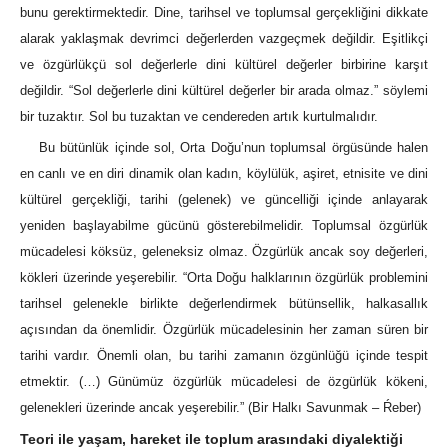
bunu gerektirmektedir. Dine, tarihsel ve toplumsal gerçekliğini dikkate
alarak yaklaşmak devrimci değerlerden vazgeçmek değildir. Eşitlikçi
ve özgürlükçü sol değerlerle dini kültürel değerler birbirine karşıt
değildir. “Sol değerlerle dini kültürel değerler bir arada olmaz.” söylemi
bir tuzaktır. Sol bu tuzaktan ve cendereden artık kurtulmalıdır.
Bu bütünlük içinde sol, Orta Doğu’nun toplumsal örgüsünde halen
en canlı ve en diri dinamik olan kadın, köylülük, aşiret, etnisite ve dini
kültürel gerçekliği, tarihi (gelenek) ve güncelliği içinde anlayarak
yeniden başlayabilme gücünü gösterebilmelidir. Toplumsal özgürlük
mücadelesi köksüz, geleneksiz olmaz. Özgürlük ancak soy değerleri,
kökleri üzerinde yeşerebilir. “Orta Doğu halklarının özgürlük problemini
tarihsel gelenekle birlikte değerlendirmek bütünsellik, halkasallık
açısından da önemlidir. Özgürlük mücadelesinin her zaman süren bir
tarihi vardır. Önemli olan, bu tarihi zamanın özgünlüğü içinde tespit
etmektir. (…) Günümüz özgürlük mücadelesi de özgürlük kökeni,
gelenekleri üzerinde ancak yeşerebilir.” (Bir Halkı Savunmak – Ŕeber)
Teori ile yaşam, hareket ile toplum arasındaki diyalektiği