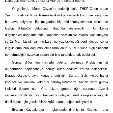
Daha çok İrfan Çelik ve Güner Alakoç’la sohbet ederdi.
O günlerde, Mahir Çayan’ın önderliğindeki THKP-C’den atılan
Yusuf Küpeli ve Münir Ramazan Aktolga kaynaklı kötümser ve yılgın
bir hava esiyordu. Bu rüzgardan hiç etkilenmeyenlerden birinin de
Garbis Altınoğlu olduğunu rahatlıkla söyleyebilirim. O, kendi
düşünceleri doğrultusunda, kapitalist sömürü ve ayrıcalıklar dünyası
ile 12 Mart faşist rejimine karşı ne yapılabileceği derdindeydi. Kendi
küçük grubunun dağılmış olmasının onun bu duruşuna hiçbir negatif
etki etmediğini uzaktan bakan biri bile rahatlıkla fark edebilirdi.
Sonra, diğer devrimcilerle birlikte, Selimiye Kışlası’nın at
ahırlarından hapishaneye dönüştürülen bodrum katına nakledildik.
Burada Garbis’le aynı koğuşta değildik. Şu an, Selimiye’de hangi
koğuşta ve kimlerle kaldığını hatırlayamıyorum. Ancak bizim grupla
ilişkileri devam etti. Yine bizim grubun ağır sporunu düzenli
yapanlarımızdandı. Spor faaliyetini dolaysız sınıf kavgasına sağlıklı
dahil olmak için gerekli bir hazırlık olarak değerlendiriyorduk.
İbrahim
Kaypakkaya’nın işkencede direnişinin, Garbis’in ona