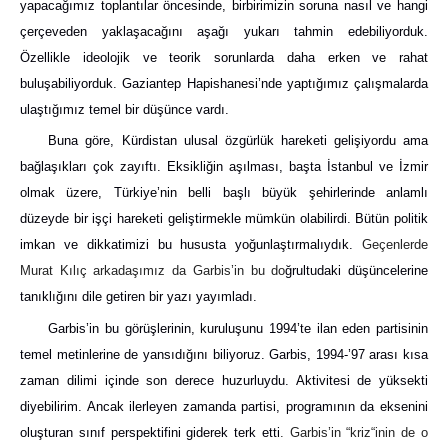
yapacağımız toplantılar öncesinde, birbirimizin soruna nasıl ve hangi
çerçeveden yaklaşacağını aşağı yukarı tahmin edebiliyorduk.
Özellikle ideolojik ve teorik sorunlarda daha erken ve rahat
buluşabiliyorduk. Gaziantep Hapishanesi’nde yaptığımız çalışmalarda
ulaştığımız temel bir düşünce vardı.
Buna göre, Kürdistan ulusal özgürlük hareketi gelişiyordu ama
bağlaşıkları çok zayıftı. Eksikliğin aşılması, başta İstanbul ve İzmir
olmak üzere, Türkiye’nin belli başlı büyük şehirlerinde anlamlı
düzeyde bir işçi hareketi geliştirmekle mümkün olabilirdi. Bütün politik
imkan ve dikkatimizi bu hususta yoğunlaştırmalıydık.
Geçenlerde
Murat Kılıç arkadaşımız da Garbis’in bu do
ğrultudaki düşüncelerine
tanıklığını dile getiren bir yazı yayımladı.
Garbis’in bu görüşlerinin, kuruluşunu 1994’te ilan eden partisinin
temel metinlerine de yansıdığını biliyoruz. Garbis, 1994-’97 arası kısa
zaman dilimi içinde son derece huzurluydu. Aktivitesi de yüksekti
diyebilirim. Ancak ilerleyen zamanda partisi, programının da eksenini
oluşturan sınıf perspektifini giderek terk etti
. Garbis’in “kriz“inin de o