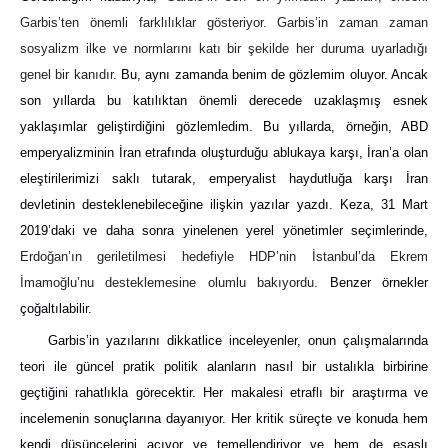
Garbis’ten önemli farklılıklar gösteriyor. Garbis’in zaman zaman
sosyalizm ilke ve normlarını katı bir şekilde her duruma uyarladığı
genel bir kanıdır.
Bu, aynı zamanda benim de gözlemim oluyor. Ancak
son yıllarda bu katılıktan önemli derecede uzaklaşmış esnek
yaklaşımlar geliştirdiğini gözlemledim. Bu yıllarda, örneğin, ABD
emperyalizminin İran etrafında oluşturduğu ablukaya karşı, İran’a olan
eleştirilerimizi saklı tutarak, emperyalist haydutluğa karşı İran
devletinin desteklenebileceğine ilişkin yazılar yazdı. Keza, 31 Mart
2019’daki ve daha sonra yinelenen yerel yönetimler seçimlerinde,
Erdoğan’ın geriletilmesi hedefiyle HDP’nin İstanbul’da Ekrem
İmamoğlu’nu desteklemesine olumlu bakıyordu.
Benzer örnekler
çoğaltılabilir.
Garbis’in yazılarını dikkatlice inceleyenler, onun çalışmalarında
teori ile güncel pratik politik alanların nasıl bir ustalıkla birbirine
geçtiğini rahatlıkla görecektir. Her makalesi etraflı bir araştırma ve
incelemenin sonuçlarına dayanıyor. Her kritik süreçte ve konuda hem
kendi düşüncelerini açıyor ve temellendiriyor ve hem de esaslı