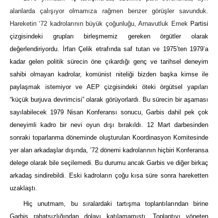
alanlarda çalışıyor olmamıza rağmen benzer görüşler savunduk.
Hareketin ‘72 kadrolarının büyük çoğunluğu, Arnavutluk Emek
Partisi
çizgisindeki grupları birleşmemiz gereken örgütler olarak
değerlendiriyordu. İrfan Çelik etrafında saf tutan ve 1975’ten 1979’a
kadar gelen politik sürecin öne çıkardığı genç ve tarihsel deneyim
sahibi olmayan kadrolar, komünist niteliği bizden başka kimse ile
paylaşmak istemiyor ve AEP çizgisindeki öteki örgütsel yapıları
“küçük burjuva devrimcisi” olarak görüyorlardı. Bu sürecin bir aşaması
sayılabilecek 1979 Nisan Konferansı sonucu, Garbis dahil pek çok
deneyimli kadro bir nevi oyun dışı bırakıldı. 12 Mart darbesinden
sonraki toparlanma döneminde oluşturulan Koordinasyon Komitesinde
yer alan arkadaşlar dışında, ’72 dönemi kadrolarının hiçbiri Konferansa
delege olarak bile seçilemedi. Bu durumu ancak Garbis ve diğer birkaç
arkadaş sindirebildi. Eski kadroların çoğu kısa süre sonra hareketten
uzaklaştı.
Hiç unutmam, bu sıralardaki tartışma toplantılarından birine
Garbis rahatsızlığından dolayı katılamamıştı. Toplantıyı yöneten