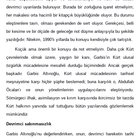
devrimci uyarılarda bulunuyor. Burada bir zorluğuna işaret etmeliyim;
her makalesi orta hacimli bir kitapçık büyüklüğünde oluyor. Bu durumu
eleştirenlere tavrı, olması gerekenden de sert oluyor. Gerekçesi, belli
bir kesime ve bir ölçüde de geleceğe not düşme anlayışıyla bu şekilde
yazdığıdır. Nitekim, 1990’lı yıllarda bu konuyu kendisiyle çok tartıştık.
Küçük ama önemli bir konuyu da not etmeliyim. Daha çok Kürt
çevrelerinde olmak üzere, yaygın bir kanı, Garbis’in Kürt ulusal
özgürlük mücadelesine mesafeli durduğu biçimindedir. Ancak gerçek
başkadır. Garbis Altınoğlu, Kürt ulusal mücadelesinin tarihsel
meşruiyetine karşı hiçbir şüphe beslemedi; buna karşılık o, Abdullah
Öcalan’ı ve onun yönelimlerinin uygulayıcılarını eleştiriyordu.
Sömürgeci ilhak, asimilasyon ve kırım karşısında ikircimsiz bir tarzda
Kürt halkının yanında saf tuttuğunu bütün yazılarında gözlemlemek
mümkündür.
Devrimci sakınmasızlık
Garbis Altınoğlu’nu değerlendirirken, onun, devrimci hareketin tarihi