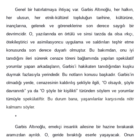
Genel bir hatırlatmaya ihtiyaç var. Garbis Altınoğlu, her halkın,
her ulusun, her etnik-kültürel topluluğun tarihine, kültürüne,
inançlarına, gelenek ve göreneklerine son derece saygılı bir
devrimcidir. O, yazılarında en örtülü ve sinsi tarzda da olsa ırkçı,
ötekileştirici ve asimilasyoncu uygulama ve saldırıları teşhir etme
konusunda son derece duyarlı olmuştur. Bu bakımdan, onu iyi
tanıdığını ileri sürerek cenaze töreni bağlamında yapılan spekülatif
yorumlar yapan arkadaşların, Garbis’i hakikaten tanıdığından kuşku
duymak fazlasıyla yerindedir. Bu notların konusu başkadır. Garbis’in
olmadığı yerde, cenazesinin kaldırılış şekliyle ilgili, “O olsaydı, şöyle
davranırdı” ya da “O şöyle bir kişilikti” türünden söylem ve yorumlar
tümüyle
spekülatiftir. Bu durum bana, yaşanılanlar karşısında nötr
kalmamı söyler.
*
Garbis Altınoğlu, emekçi insanlık ailesine bir hazine bırakarak
aramızdan ayrıldı. O, geride bıraktığı eserle yaşayacak. Onun