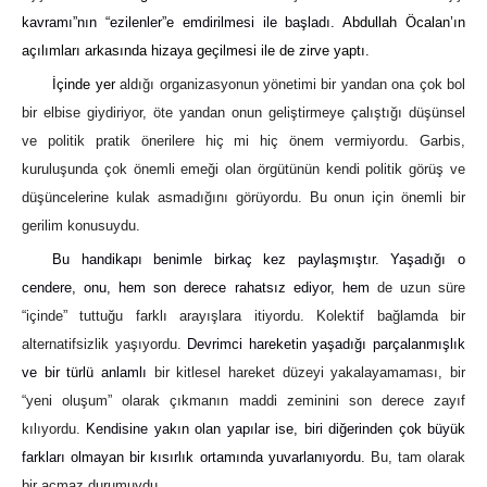
kavramı”nın “ezilenler”e emdirilmesi ile başladı.
Abdullah Öcalan’ın
açılımları arkasında hizaya geçilmesi ile de zirve yaptı.
İçinde yer
aldığı organizasyonun yönetimi bir yandan ona çok bol
bir elbise giydiriyor, öte yandan onun geliştirmeye çalıştığı düşünsel
ve politik pratik önerilere hiç mi hiç önem vermiyordu.
Garbis,
kuruluşunda çok önemli emeği olan örgütünün kendi politik görüş ve
düşüncelerine kulak asmadığını görüyordu. Bu onun için önemli bir
gerilim konusuydu.
Bu handikapı benimle birkaç kez paylaşmıştır. Yaşadığı o
cendere, onu, hem son derece rahatsız ediyor, hem
de uzun süre
“içinde” tuttuğu farklı arayışlara itiyordu. Kolektif bağlamda bir
alternatifsizlik yaşıyordu.
Devrimci hareketin yaşadığı parçalanmışlık
ve bir türlü anlamlı
bir kitlesel hareket düzeyi yakalayamaması, bir
“yeni oluşum” olarak çıkmanın maddi zeminini son derece zayıf
kılıyordu.
Kendisine yakın olan yapılar ise, biri diğerinden çok büyük
farkları olmayan bir kısırlık ortamında yuvarlanıyordu.
Bu, tam olarak
bir açmaz durumuydu.