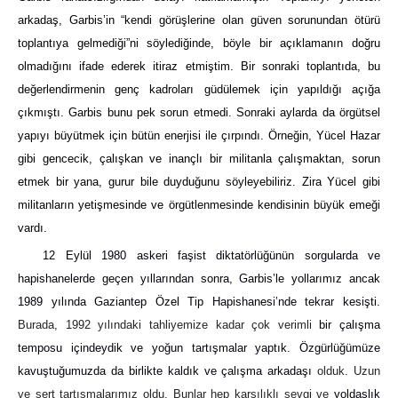
arkadaş, Garbis’in “kendi görüşlerine olan güven sorunundan ötürü
toplantıya gelmediği”ni söylediğinde, böyle bir açıklamanın doğru
olmadığını ifade ederek itiraz etmiştim. Bir sonraki toplantıda, bu
değerlendirmenin genç kadroları güdülemek için yapıldığı açığa
çıkmıştı. Garbis bunu pek sorun etmedi. Sonraki aylarda da örgütsel
yapıyı büyütmek için bütün enerjisi ile çırpındı. Örneğin, Yücel Hazar
gibi gencecik, çalışkan ve inançlı bir militanla çalışmaktan, sorun
etmek bir yana, gurur bile duyduğunu söyleyebiliriz. Zira Yücel gibi
militanların yetişmesinde ve örgütlenmesinde kendisinin büyük emeği
vardı.
12 Eylül 1980 askeri faşist diktatörlüğünün sorgularda ve
hapishanelerde geçen yıllarından sonra, Garbis’le yollarımız ancak
1989 yılında Gaziantep Özel Tip Hapishanesi’nde tekrar kesişti.
Burada, 1992 yılındaki tahliyemize kadar çok verimli
bir çalışma
temposu içindeydik ve yoğun tartışmalar yaptık. Özgürlüğümüze
kavuştuğumuzda da birlikte kaldık ve çalışma arkadaşı
olduk. Uzun
ve sert tartışmalarımız oldu. Bunlar hep karşılıklı sevgi ve
yoldaşlık