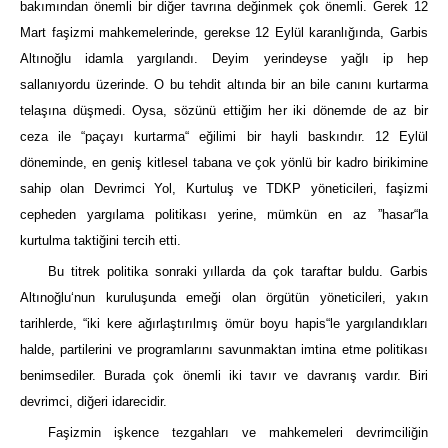
bakımından önemli bir diğer tavrına değinmek çok önemli. Gerek 12
Mart faşizmi mahkemelerinde, gerekse 12 Eylül karanlığında, Garbis
Altınoğlu idamla yargılandı. Deyim yerindeyse yağlı ip hep
sallanıyordu üzerinde. O bu tehdit altında bir an bile canını kurtarma
telaşına düşmedi. Oysa, sözünü ettiğim her iki dönemde de az bir
ceza ile “paçayı kurtarma“ eğilimi bir hayli baskındır. 12 Eylül
döneminde, en geniş kitlesel tabana ve çok yönlü bir kadro birikimine
sahip olan Devrimci Yol, Kurtuluş ve TDKP yöneticileri, faşizmi
cepheden yargılama politikası yerine, mümkün en az ”hasar“la
kurtulma taktiğini tercih etti.
Bu titrek politika sonraki yıllarda da çok taraftar buldu. Garbis
Altınoğlu‘nun kuruluşunda emeği olan örgütün yöneticileri, yakın
tarihlerde, “iki kere ağırlaştırılmış ömür boyu hapis“le yargılandıkları
halde, partilerini ve programlarını savunmaktan imtina etme politikası
benimsediler. Burada çok önemli iki tavır ve davranış vardır. Biri
devrimci, diğeri idarecidir.
Faşizmin işkence tezgahları ve mahkemeleri devrimciliğin