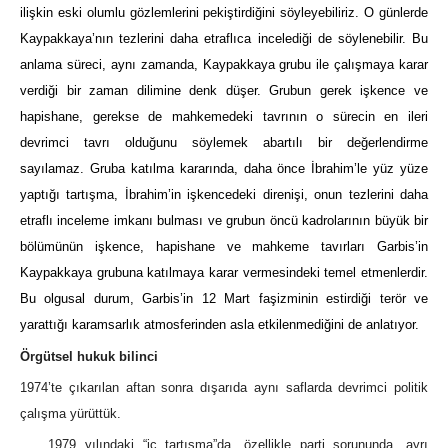
ilişkin eski olumlu gözlemlerini pekiştirdiğini söyleyebiliriz. O günlerde
Kaypakkaya’nın tezlerini daha etraflıca incelediği de söylenebilir. Bu
anlama süreci, aynı zamanda, Kaypakkaya grubu ile çalışmaya karar
verdiği bir zaman dilimine denk düşer. Grubun gerek işkence ve
hapishane, gerekse de mahkemedeki tavrının o sürecin en ileri
devrimci tavrı olduğunu söylemek abartılı bir değerlendirme
sayılamaz. Gruba katılma kararında, daha önce İbrahim’le yüz yüze
yaptığı tartışma, İbrahim’in işkencedeki direnişi, onun tezlerini daha
etraflı inceleme imkanı bulması ve grubun öncü kadrolarının büyük bir
bölümünün işkence, hapishane ve mahkeme tavırları Garbis’in
Kaypakkaya grubuna katılmaya karar vermesindeki temel etmenlerdir.
Bu olgusal durum, Garbis’in 12 Mart faşizminin estirdiği terör ve
yarattığı karamsarlık atmosferinden asla etkilenmediğini de anlatıyor.
Örgütsel hukuk bilinci
1974’te çıkarılan aftan sonra dışarıda aynı saflarda devrimci politik
çalışma yürüttük.
1979 yılındaki “iç tartışma”da, özellikle parti sorununda, ayrı