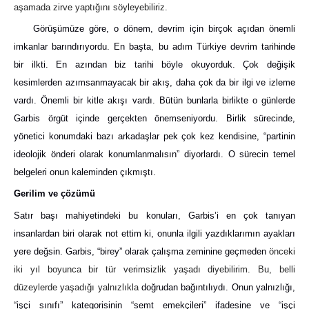
aşamada zirve yaptığını söyleyebiliriz.
Görüşümüze göre, o dönem, devrim için birçok açıdan önemli
imkanlar barındırıyordu. En başta, bu adım Türkiye devrim tarihinde
bir ilkti. En azından biz tarihi böyle okuyorduk. Çok değişik
kesimlerden azımsanmayacak bir akış, daha çok da bir ilgi ve izleme
vardı. Önemli bir kitle akışı vardı. Bütün bunlarla birlikte o günlerde
Garbis örgüt içinde gerçekten önemseniyordu. Birlik sürecinde,
yönetici konumdaki bazı arkadaşlar pek çok kez kendisine, “partinin
ideolojik önderi olarak konumlanmalısın” diyorlardı. O sürecin temel
belgeleri onun kaleminden çıkmıştı.
Gerilim ve çözümü
Satır başı mahiyetindeki bu konuları, Garbis’i en çok tanıyan
insanlardan biri olarak not ettim ki, onunla ilgili yazdıklarımın ayakları
yere değsin. Garbis, “birey” olarak çalışma zeminine geçmeden
önceki
iki yıl boyunca bir tür verimsizlik yaşadı diyebilirim. Bu, belli
düzeylerde yaşadığı yalnızlıkla
doğrudan bağıntılıydı. Onun yalnızlığı,
“işçi sınıfı” kategorisinin “semt emekçileri” ifadesine ve “işçi