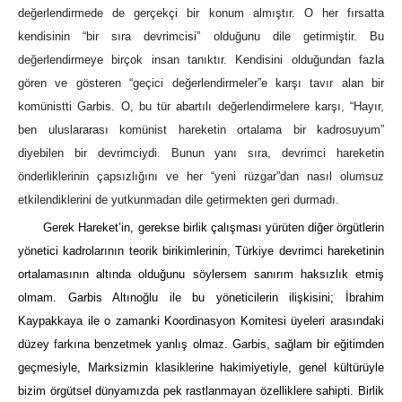
değerlendirmede de gerçekçi bir konum almıştır. O her fırsatta
kendisinin “bir sıra devrimcisi” olduğunu dile getirmiştir. Bu
değerlendirmeye birçok insan tanıktır. Kendisini olduğundan fazla
gören ve gösteren “geçici değerlendirmeler”e karşı tavır alan bir
komünistti Garbis. O, bu tür abartılı değerlendirmelere karşı, “Hayır,
ben uluslararası komünist hareketin ortalama bir kadrosuyum”
diyebilen bir devrimciydi. Bunun yanı sıra, devrimci hareketin
önderliklerinin çapsızlığını ve her “yeni rüzgar”dan nasıl olumsuz
etkilendiklerini de yutkunmadan dile getirmekten geri durmadı.
Gerek Hareket’in, gerekse birlik çalışması yürüten diğer örgütlerin
yönetici kadrolarının teorik birikimlerinin, Türkiye devrimci hareketinin
ortalamasının altında olduğunu söylersem sanırım haksızlık etmiş
olmam. Garbis Altınoğlu ile bu yöneticilerin ilişkisini; İbrahim
Kaypakkaya ile o zamanki Koordinasyon Komitesi üyeleri arasındaki
düzey farkına benzetmek yanlış olmaz. Garbis, sağlam bir eğitimden
geçmesiyle, Marksizmin klasiklerine hakimiyetiyle, genel kültürüyle
bizim örgütsel dünyamızda pek rastlanmayan özelliklere sahipti. Birlik