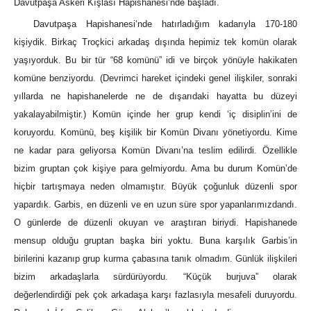
Davutpaşa Askeri Kışlası Hapishanesi’nde başladı.
Davutpaşa Hapishanesi‘nde hatırladığım kadarıyla 170-180
kişiydik. Birkaç Troçkici arkadaş dışında hepimiz tek komün olarak
yaşıyorduk. Bu bir tür “68 komünü” idi ve birçok yönüyle hakikaten
komüne benziyordu. (Devrimci hareket içindeki genel ilişkiler, sonraki
yıllarda ne hapishanelerde ne de dışarıdaki hayatta bu düzeyi
yakalayabilmiştir.) Komün içinde her grup kendi ‘iç
disiplin’ini de
koruyordu. Komünü, beş kişilik bir Komün Divanı yönetiyordu. Kime
ne kadar para geliyorsa Komün Divanı’na teslim edilirdi. Özellikle
bizim gruptan çok kişiye para gelmiyordu. Ama bu durum Komün’de
hiçbir tartışmaya neden olmamıştır. Büyük çoğunluk düzenli spor
yapardık. Garbis, en düzenli ve en uzun süre spor yapanlarımızdandı.
O günlerde de düzenli okuyan ve araştıran biriydi. Hapishanede
mensup olduğu gruptan başka biri yoktu. Buna karşılık Garbis’in
birilerini kazanıp grup kurma çabasına tanık olmadım. Günlük ilişkileri
bizim arkadaşlarla sürdürüyordu. “Küçük burjuva” olarak
değerlendirdiği pek çok arkadaşa karşı fazlasıyla mesafeli duruyordu.