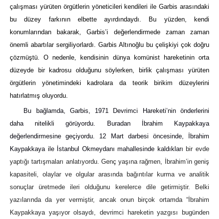
çalışması yürüten örgütlerin yöneticileri kendileri ile Garbis arasındaki
bu düzey farkının elbette ayırdındaydı. Bu yüzden, kendi
konumlarından bakarak, Garbis’i değerlendirmede zaman zaman
önemli abartılar sergiliyorlardı. Garbis Altınoğlu bu çelişkiyi çok doğru
çözmüştü. O nedenle, kendisinin dünya komünist hareketinin orta
düzeyde bir kadrosu olduğunu söylerken, birlik çalışması yürüten
örgütlerin yönetimindeki kadrolara da teorik birikim düzeylerini
hatırlatmış oluyordu.
Bu bağlamda, Garbis, 1971 Devrimci Hareketi’nin önderlerini
daha nitelikli görüyordu. Buradan İbrahim Kaypakkaya
değerlendirmesine geçiyordu. 12 Mart darbesi öncesinde, İbrahim
Kaypakkaya ile İstanbul Okmeydanı mahallesinde kaldıkları
bir evde
yaptığı tartışmaları anlatıyordu. Genç yaşına rağmen, İbrahim’in geniş
kapasiteli, olaylar ve olgular arasında bağıntılar kurma ve analitik
sonuçlar üretmede ileri olduğunu kerelerce dile getirmiştir. Belki
yazılarında da yer vermiştir, ancak onun birçok ortamda “İbrahim
Kaypakkaya yaşıyor olsaydı, devrimci hareketin yazgısı bugünden