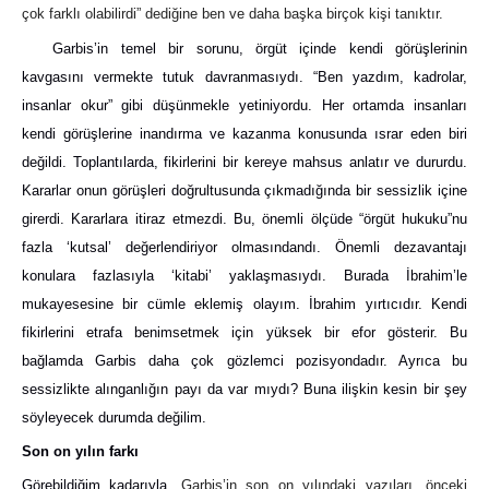
çok farklı olabilirdi” dediğine ben ve daha başka birçok kişi tanıktır.
Garbis’in temel bir sorunu, örgüt içinde kendi görüşlerinin
kavgasını vermekte tutuk davranmasıydı. “Ben yazdım, kadrolar,
insanlar okur” gibi düşünmekle yetiniyordu. Her ortamda insanları
kendi görüşlerine inandırma ve kazanma konusunda ısrar eden biri
değildi. Toplantılarda, fikirlerini bir kereye mahsus anlatır ve dururdu.
Kararlar onun görüşleri doğrultusunda çıkmadığında bir sessizlik içine
girerdi. Kararlara itiraz etmezdi. Bu, önemli ölçüde “örgüt hukuku”nu
fazla ‘kutsal’ değerlendiriyor olmasındandı. Önemli dezavantajı
konulara fazlasıyla ‘kitabi’ yaklaşmasıydı. Burada İbrahim’le
mukayesesine bir cümle eklemiş olayım. İbrahim yırtıcıdır. Kendi
fikirlerini etrafa benimsetmek için yüksek bir efor gösterir. Bu
bağlamda Garbis daha çok gözlemci pozisyondadır. Ayrıca bu
sessizlikte alınganlığın payı da var mıydı? Buna ilişkin kesin bir şey
söyleyecek durumda değilim.
Son on yılın farkı
Görebildiğim kadarıyla,
Garbis’in son on yılındaki yazıları, önceki