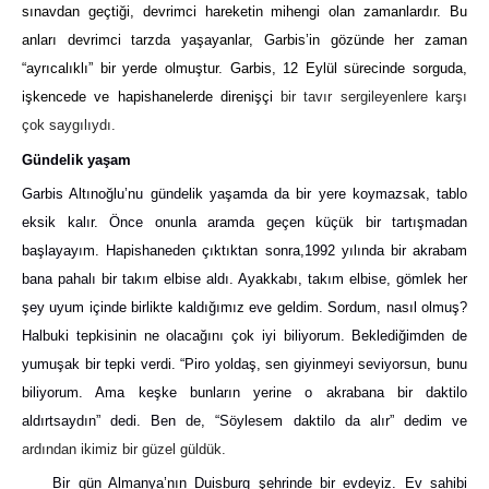
sınavdan geçtiği, devrimci hareketin mihengi olan zamanlardır. Bu
anları devrimci tarzda yaşayanlar, Garbis’in gözünde her zaman
“ayrıcalıklı” bir yerde olmuştur. Garbis, 12 Eylül sürecinde sorguda,
işkencede ve hapishanelerde direnişçi
bir tavır sergileyenlere karşı
çok saygılıydı.
Gündelik yaşam
Garbis Altınoğlu’nu gündelik yaşamda da bir yere koymazsak, tablo
eksik kalır. Önce onunla aramda geçen küçük bir tartışmadan
başlayayım. Hapishaneden çıktıktan sonra,1992 yılında bir akrabam
bana pahalı bir takım elbise aldı. Ayakkabı, takım elbise, gömlek her
şey uyum içinde birlikte kaldığımız eve geldim. Sordum, nasıl olmuş?
Halbuki tepkisinin ne olacağını çok iyi biliyorum. Beklediğimden de
yumuşak bir tepki verdi. “Piro yoldaş, sen giyinmeyi seviyorsun, bunu
biliyorum. Ama keşke bunların yerine o akrabana bir daktilo
aldırtsaydın” dedi. Ben de, “Söylesem daktilo da alır” dedim ve
ardından ikimiz bir güzel güldük.
Bir gün Almanya’nın Duisburg şehrinde bir evdeyiz. Ev sahibi