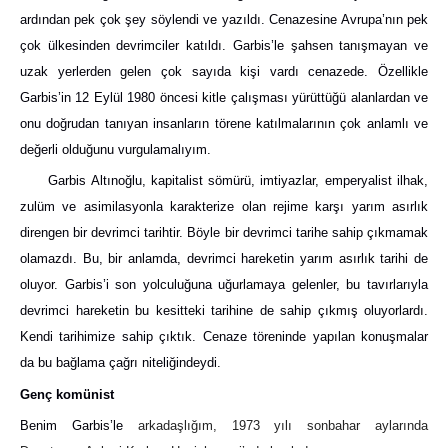
ardından pek çok şey söylendi ve yazıldı. Cenazesine Avrupa’nın pek
çok ülkesinden devrimciler katıldı. Garbis’le şahsen tanışmayan ve
uzak yerlerden gelen çok sayıda kişi vardı cenazede. Özellikle
Garbis’in 12 Eylül 1980 öncesi kitle çalışması yürüttüğü alanlardan ve
onu doğrudan tanıyan insanların törene katılmalarının çok anlamlı ve
değerli olduğunu vurgulamalıyım.
Garbis Altınoğlu, kapitalist sömürü, imtiyazlar, emperyalist ilhak,
zulüm ve asimilasyonla karakterize olan rejime karşı yarım asırlık
direngen bir devrimci tarihtir. Böyle bir devrimci tarihe sahip çıkmamak
olamazdı. Bu, bir anlamda, devrimci hareketin yarım asırlık tarihi de
oluyor. Garbis’i son yolculuğuna uğurlamaya gelenler, bu tavırlarıyla
devrimci hareketin bu kesitteki tarihine de sahip çıkmış oluyorlardı.
Kendi tarihimize sahip çıktık. Cenaze töreninde yapılan konuşmalar
da bu bağlama çağrı niteliğindeydi.
Genç komünist
Benim Garbis’le
arkadaşlığım, 1973 yılı sonbahar aylarında