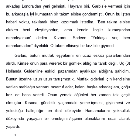
arkadaş Londra’dan yeni gelmişti. Hayranı biri, Garbis’e vermesi için
bu arkadaşla iyi kumaştan bir takım elbise göndermişti. Onun bu işten
haberi yoktu, takılarak biraz kızdırmak istedim. “Ben takım elbise
alırken beni eleştiriyordun, ama kendin İngiliz kumaşından
ısmarlıyorsun” dedim. Kızardı. Sadece “Yoldaşa sor, ben
ısmarlamadım” diyebildi. O takım elbiseyi bir kez bile giymedi.
Garbis, bütün mutfak eşyalarını en ucuz eskici pazarlarından
alırdı. Kimse onun para vererek bir gömlek aldığına tanık değil. Üç (3)
Hollanda Gulden’ine eskici pazarından ayakkabı aldığına şahidim.
Bunun üzerine uzun uzun tartışmıştık. Mutfak giderleri için kendisine
verilen meblağın yarısını tasarruf eder, kalanı başka arkadaşlara, çoğu
kez de bana verirdi. Onun yemek öğünleri her zaman tek çeşit
olmuştur. Kısaca, gündelik yaşamdaki yeme-içmesi, giyinmesi ve
yolculuğu halkçılığın en ifrat düzeyidir. Harcamalarını yoksulluk
düzeyinde yaşayan bir emekçinin/işçinin olanaklarını esas alarak
yapardı.
*