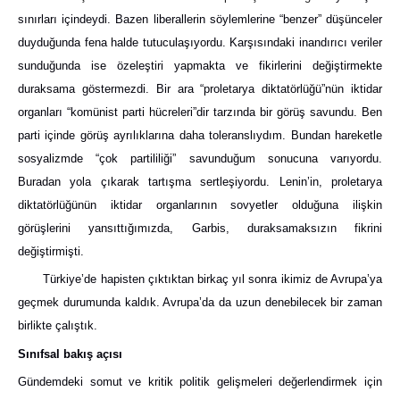
sınırları içindeydi. Bazen liberallerin söylemlerine “benzer” düşünceler
duyduğunda fena halde tutuculaşıyordu. Karşısındaki inandırıcı veriler
sunduğunda ise özeleştiri yapmakta ve fikirlerini değiştirmekte
duraksama göstermezdi. Bir ara “proletarya diktatörlüğü”nün iktidar
organları “komünist parti hücreleri”dir tarzında bir görüş savundu. Ben
parti içinde görüş ayrılıklarına daha toleranslıydım. Bundan hareketle
sosyalizmde “çok partililiği” savunduğum sonucuna varıyordu.
Buradan yola çıkarak tartışma sertleşiyordu. Lenin’in, proletarya
diktatörlüğünün iktidar organlarının sovyetler olduğuna ilişkin
görüşlerini yansıttığımızda, Garbis, duraksamaksızın fikrini
değiştirmişti.
Türkiye’de hapisten çıktıktan birkaç yıl sonra ikimiz de Avrupa’ya
geçmek durumunda kaldık. Avrupa’da da uzun denebilecek bir zaman
birlikte çalıştık.
Sınıfsal bakış açısı
Gündemdeki somut ve kritik politik gelişmeleri değerlendirmek için