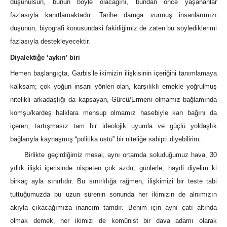
düşünülsün, bunun böyle olacağını, bundan önce yaşananlar
fazlasıyla kanıtlamaktadır. Tarihe damga vurmuş insanlarımızı
düşünün, biyografi konusundaki fakirliğimiz de zaten bu söylediklerimi
fazlasıyla destekleyecektir.
Diyalektiğe ‘aykırı’ biri
Hemen başlangıçta, Garbis’le ikimizin ilişkisinin içeriğini tanımlamaya
kalksam; çok yoğun insani yönleri olan, karşılıklı emekle yoğrulmuş
nitelikli arkadaşlığı da kapsayan, Gürcü/Ermeni olmamız bağlamında
komşu/kardeş halklara mensup olmamız hasebiyle kan bağını da
içeren, tartışmasız tam bir ideolojik uyumla ve güçlü yoldaşlık
bağlarıyla kaynaşmış “politika üstü” bir niteliğe sahipti diyebilirim.
Birlikte geçirdiğimiz mesai, aynı ortamda soluduğumuz hava, 30
yıllık ilişki içerisinde nispeten çok azdır; günlerle, haydi diyelim ki
birkaç ayla sınırlıdır. Bu sınırlılığa rağmen, ilişkimizi bir teste tabi
tuttuğumuzda bu uzun sürenin sonunda her ikimizin de alnımızın
akıyla çıkacağımıza inancım tamdır. Benim için aynı çatı altında
olmak demek, her ikimizi de komünist bir dava adamı olarak