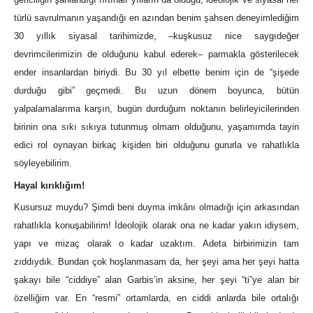
türlü savrulmanın yaşandığı en azından benim şahsen deneyimlediğim
30 yıllık siyasal tarihimizde, ‒kuşkusuz nice saygıdeğer
devrimcilerimizin de olduğunu kabul ederek‒ parmakla gösterilecek
ender insanlardan biriydi. Bu 30 yıl elbette benim için de “şişede
durduğu gibi” geçmedi. Bu uzun dönem boyunca, bütün
yalpalamalarıma karşın, bugün durduğum noktanın belirleyicilerinden
birinin ona sıkı sıkıya tutunmuş olmam olduğunu, yaşamımda tayin
edici rol oynayan birkaç kişiden biri olduğunu gururla ve rahatlıkla
söyleyebilirim.
Hayal kırıklığım!
Kusursuz muydu? Şimdi beni duyma imkânı olmadığı için arkasından
rahatlıkla konuşabilirim! İdeolojik olarak ona ne kadar yakın idiysem,
yapı ve mizaç olarak o kadar uzaktım. Adeta birbirimizin tam
zıddıydık. Bundan çok hoşlanmasam da, her şeyi ama her şeyi hatta
şakayı bile “ciddiye” alan Garbis’in aksine, her şeyi “ti”ye alan bir
özelliğim var. En “resmi” ortamlarda, en ciddi anlarda bile ortalığı