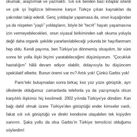
okumak, araştırmak ve yazmaktı. Sık sık benden bazı kitaplar isterdi
ve çok iyi İngilizce bilmesine karşın Türkçe çıkan kaynakları da
yakından takip ederdi. Genç yoldaşlar yapamasa da, onun kuşağından
ya da nispeten “yaşlı” yoldaşların, böyle bir “tecrit” hayatı yaşamasına
izin vermeyebilecekleri, onun siyasal birikiminden salt okuma yoluyla
değil daha organik şekilde yararlanılabileceği yolunda bir hayıflanmam
hep oldu. Kendi payıma, ben Türkiye’ye dönmemiş olsaydım, bir süre
sonra bir yolla ilişki biçimi yaratabileceğimi düşünüyorum. “Çocukluk
hastalığım” hâlâ devam ediyor olabilir, dolayısıyla bu düşüncem
spekülatif elbette. Bunun önemi var mı? Artık yok! Çünkü Garbis yok!
Paris’teki buluşmadan sonra birkaç kez yüz yüze görüştük, ayrı
ülkelerde olduğumuz zamanlarda telefonla ya da yazışmayla olsun
karşılıklı ilişkimiz hiç kesilmedi. 2002 yılında Türkiye’ye döndüm. Kan
bağı dahil olmak üzere Türkiye’den görüştüğü ender kimseler vardı,
fakat sık sık görüştüğü ve direkt kendisine ulaşabilen tek kişiydim
sanırım. Şaka yollu da olsa Garbis’in Türkiye temsilcisi olduğumu
söylerdim!