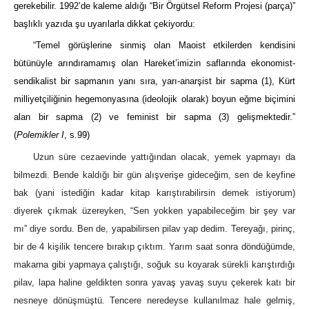
gerekebilir. 1992’de kaleme aldığı “Bir Örgütsel Reform Projesi (parça)”
başlıklı yazıda şu uyarılarla dikkat çekiyordu:
“Temel görüşlerine sinmiş olan Maoist etkilerden kendisini
bütünüyle arındıramamış olan Hareket’imizin saflarında ekonomist-
sendikalist bir sapmanın yanı sıra, yarı-anarşist bir sapma (1), Kürt
milliyetçiliğinin hegemonyasına (ideolojik olarak) boyun eğme biçimini
alan bir sapma (2) ve feminist bir sapma (3) gelişmektedir.”
(
Polemikler I
, s.99)
Uzun süre cezaevinde yattığından olacak, yemek yapmayı da
bilmezdi. Bende kaldığı bir gün alışverişe gideceğim, sen de keyfine
bak (yani istediğin kadar kitap karıştırabilirsin demek istiyorum)
diyerek çıkmak üzereyken, “Sen yokken yapabileceğim bir şey var
mı” diye sordu. Ben de, yapabilirsen pilav yap dedim. Tereyağı, pirinç,
bir de 4 kişilik tencere bırakıp çıktım. Yarım saat sonra döndüğümde,
makarna gibi yapmaya çalıştığı, soğuk su koyarak sürekli karıştırdığı
pilav, lapa haline geldikten sonra yavaş yavaş suyu çekerek katı bir
nesneye dönüşmüştü. Tencere neredeyse kullanılmaz hale gelmiş,