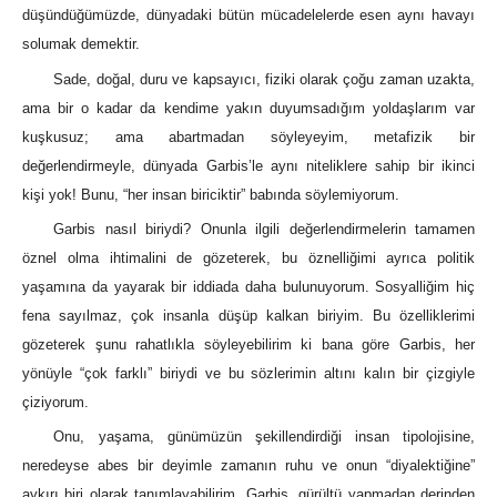
düşündüğümüzde, dünyadaki bütün mücadelelerde esen aynı havayı
solumak demektir.
Sade, doğal, duru ve kapsayıcı, fiziki olarak çoğu zaman uzakta,
ama bir o kadar da kendime yakın duyumsadığım yoldaşlarım var
kuşkusuz; ama abartmadan söyleyeyim, metafizik bir
değerlendirmeyle, dünyada Garbis’le aynı niteliklere sahip bir ikinci
kişi yok! Bunu, “her insan biriciktir” babında söylemiyorum.
Garbis nasıl biriydi? Onunla ilgili değerlendirmelerin tamamen
öznel olma ihtimalini de gözeterek, bu öznelliğimi ayrıca politik
yaşamına da yayarak bir iddiada daha bulunuyorum. Sosyalliğim hiç
fena sayılmaz, çok insanla düşüp kalkan biriyim. Bu özelliklerimi
gözeterek şunu rahatlıkla söyleyebilirim ki bana göre Garbis, her
yönüyle “çok farklı” biriydi ve bu sözlerimin altını kalın bir çizgiyle
çiziyorum.
Onu, yaşama, günümüzün şekillendirdiği insan tipolojisine,
neredeyse abes bir deyimle zamanın ruhu ve onun “diyalektiğine”
aykırı biri olarak tanımlayabilirim. Garbis, gürültü yapmadan derinden