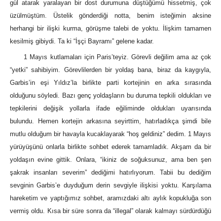
gül atarak yaralayan bir dost durumuna düştüğümü hissetmiş, çok
üzülmüştüm. Üstelik gönderdiği notta, benim isteğimin aksine
herhangi bir ilişki kurma, görüşme talebi de yoktu. İlişkim tamamen
kesilmiş gibiydi. Ta ki “İşçi Bayramı” gelene kadar.
1 Mayıs kutlamaları için Paris’teyiz. Görevli değilim ama az çok
“yetki” sahibiyim. Görevlilerden bir yoldaş bana, biraz da kaygıyla,
Garbis’in eşi Yıldız’la birlikte parti kortejinin en arka sırasında
olduğunu söyledi. Bazı genç yoldaşların bu duruma tepkili oldukları ve
tepkilerini değişik yollarla ifade eğiliminde oldukları uyarısında
bulundu. Hemen kortejin arkasına seyirttim, hatırladıkça şimdi bile
mutlu olduğum bir havayla kucaklayarak “hoş geldiniz” dedim. 1 Mayıs
yürüyüşünü onlarla birlikte sohbet ederek tamamladık. Akşam da bir
yoldaşın evine gittik. Onlara, “ikiniz de soğuksunuz, ama ben şen
şakrak insanları severim” dediğimi hatırlıyorum. Tabii bu dediğim
sevginin Garbis’e duyduğum derin sevgiyle ilişkisi yoktu. Karşılama
hareketim ve yaptığımız sohbet, aramızdaki altı aylık kopukluğa son
vermiş oldu. Kısa bir süre sonra da “illegal” olarak kalmayı sürdürdüğü