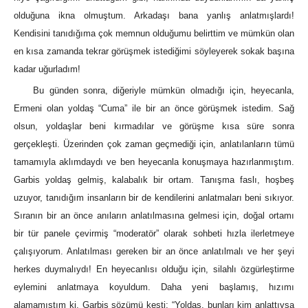
olduğuna ikna olmuştum. Arkadaşı bana yanlış anlatmışlardı!
Kendisini tanıdığıma çok memnun olduğumu belirttim ve mümkün olan
en kısa zamanda tekrar görüşmek istediğimi söyleyerek sokak başına
kadar uğurladım!
Bu günden sonra, diğeriyle mümkün olmadığı için, heyecanla,
Ermeni olan yoldaş “Cuma” ile bir an önce görüşmek istedim. Sağ
olsun, yoldaşlar beni kırmadılar ve görüşme kısa süre sonra
gerçekleşti. Üzerinden çok zaman geçmediği için, anlatılanların tümü
tamamıyla aklımdaydı ve ben heyecanla konuşmaya hazırlanmıştım.
Garbis yoldaş gelmiş, kalabalık bir ortam. Tanışma faslı, hoşbeş
uzuyor, tanıdığım insanların bir de kendilerini anlatmaları beni sıkıyor.
Sıranın bir an önce anıların anlatılmasına gelmesi için, doğal ortamı
bir tür panele çevirmiş “moderatör” olarak sohbeti hızla ilerletmeye
çalışıyorum. Anlatılması gereken bir an önce anlatılmalı ve her şeyi
herkes duymalıydı! En heyecanlısı olduğu için, silahlı özgürleştirme
eylemini anlatmaya koyuldum. Daha yeni başlamış, hızımı
alamamıştım ki, Garbis sözümü kesti; “Yoldaş, bunları kim anlattıysa