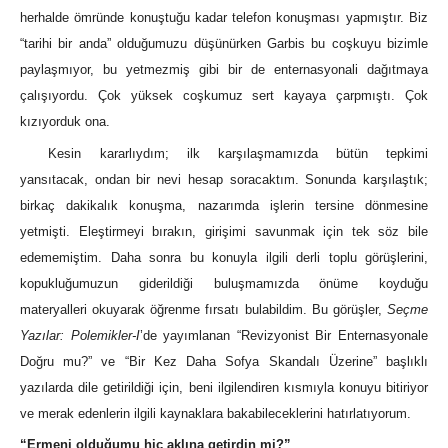
herhalde ömründe konuştuğu kadar telefon konuşması yapmıştır. Biz
“tarihi bir anda” olduğumuzu düşünürken Garbis bu coşkuyu bizimle
paylaşmıyor, bu yetmezmiş gibi bir de enternasyonali dağıtmaya
çalışıyordu. Çok yüksek coşkumuz sert kayaya çarpmıştı. Çok
kızıyorduk ona.
Kesin kararlıydım; ilk karşılaşmamızda bütün tepkimi
yansıtacak, ondan bir nevi hesap soracaktım. Sonunda karşılaştık;
birkaç dakikalık konuşma, nazarımda işlerin tersine dönmesine
yetmişti. Eleştirmeyi bırakın, girişimi savunmak için tek söz bile
edememiştim. Daha sonra bu konuyla ilgili derli toplu görüşlerini,
kopukluğumuzun giderildiği buluşmamızda önüme koyduğu
materyalleri okuyarak öğrenme fırsatı bulabildim. Bu görüşler,
Seçme
Yazılar: Polemikler-I
’de yayımlanan “Revizyonist Bir Enternasyonale
Doğru mu?” ve “Bir Kez Daha Sofya Skandalı Üzerine” başlıklı
yazılarda dile getirildiği için, beni ilgilendiren kısmıyla konuyu bitiriyor
ve merak edenlerin ilgili kaynaklara bakabileceklerini hatırlatıyorum.
“Ermeni olduğumu hiç aklına getirdin mi?”