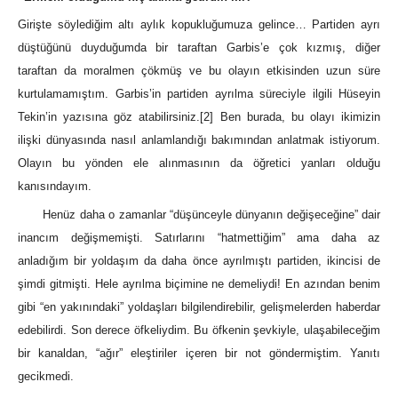
Girişte söylediğim altı aylık kopukluğumuza gelince… Partiden ayrı
düştüğünü duyduğumda bir taraftan Garbis’e çok kızmış, diğer
taraftan da moralmen çökmüş ve bu olayın etkisinden uzun süre
kurtulamamıştım. Garbis’in partiden ayrılma süreciyle ilgili Hüseyin
Tekin’in yazısına göz atabilirsiniz.
[2]
Ben burada, bu olayı ikimizin
ilişki dünyasında nasıl anlamlandığı bakımından anlatmak istiyorum.
Olayın bu yönden ele alınmasının da öğretici yanları olduğu
kanısındayım.
Henüz daha o zamanlar “düşünceyle dünyanın değişeceğine” dair
inancım değişmemişti. Satırlarını “hatmettiğim” ama daha az
anladığım bir yoldaşım da daha önce ayrılmıştı partiden, ikincisi de
şimdi gitmişti. Hele ayrılma biçimine ne demeliydi! En azından benim
gibi “en yakınındaki” yoldaşları bilgilendirebilir, gelişmelerden haberdar
edebilirdi. Son derece öfkeliydim. Bu öfkenin şevkiyle, ulaşabileceğim
bir kanaldan, “ağır” eleştiriler içeren bir not göndermiştim. Yanıtı
gecikmedi.