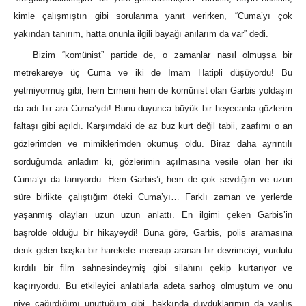
kimle çalışmıştın gibi sorularıma yanıt verirken, “Cuma’yı çok
yakından tanırım, hatta onunla ilgili bayağı anılarım da var” dedi.
Bizim “komünist” partide de, o zamanlar nasıl olmuşsa bir
metrekareye üç Cuma ve iki de İmam Hatipli düşüyordu! Bu
yetmiyormuş gibi, hem Ermeni hem de komünist olan Garbis yoldaşın
da adı bir ara Cuma’ydı! Bunu duyunca büyük bir heyecanla gözlerim
faltaşı gibi açıldı. Karşımdaki de az buz kurt değil tabii, zaafımı o an
gözlerimden ve mimiklerimden okumuş oldu. Biraz daha ayrıntılı
sorduğumda anladım ki, gözlerimin açılmasına vesile olan her iki
Cuma’yı da tanıyordu. Hem Garbis’i, hem de çok sevdiğim ve uzun
süre birlikte çalıştığım öteki Cuma’yı… Farklı zaman ve yerlerde
yaşanmış olayları uzun uzun anlattı. En ilgimi çeken Garbis’in
başrolde olduğu bir hikayeydi! Buna göre, Garbis, polis aramasına
denk gelen başka bir harekete mensup aranan bir devrimciyi, vurdulu
kırdılı bir film sahnesindeymiş gibi silahını çekip kurtarıyor ve
kaçırıyordu. Bu etkileyici anlatılarla adeta sarhoş olmuştum ve onu
niye çağırdığımı unuttuğum gibi, hakkında duyduklarımın da yanlış