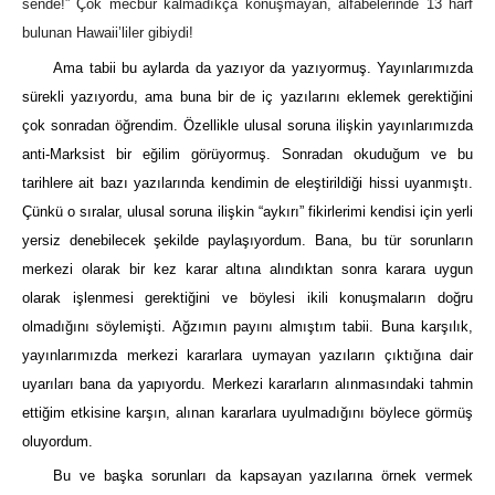
sende!” Çok mecbur kalmadıkça konuşmayan, alfabelerinde 13 harf
bulunan Hawaii’liler gibiydi!
Ama tabii bu aylarda da yazıyor da yazıyormuş. Yayınlarımızda
sürekli yazıyordu, ama buna bir de iç yazılarını eklemek gerektiğini
çok sonradan öğrendim. Özellikle ulusal soruna ilişkin yayınlarımızda
anti-Marksist bir eğilim görüyormuş. Sonradan okuduğum ve bu
tarihlere ait bazı yazılarında kendimin de eleştirildiği hissi uyanmıştı.
Çünkü o sıralar, ulusal soruna ilişkin “aykırı” fikirlerimi kendisi için yerli
yersiz denebilecek şekilde paylaşıyordum. Bana, bu tür sorunların
merkezi olarak bir kez karar altına alındıktan sonra karara uygun
olarak işlenmesi gerektiğini ve böylesi ikili konuşmaların doğru
olmadığını söylemişti. Ağzımın payını almıştım tabii. Buna karşılık,
yayınlarımızda merkezi kararlara uymayan yazıların çıktığına dair
uyarıları bana da yapıyordu. Merkezi kararların alınmasındaki tahmin
ettiğim etkisine karşın, alınan kararlara uyulmadığını böylece görmüş
oluyordum.
Bu ve başka sorunları da kapsayan yazılarına örnek vermek