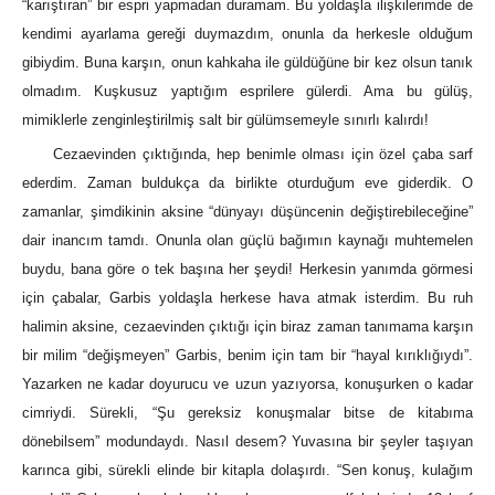
“karıştıran” bir espri yapmadan duramam. Bu yoldaşla ilişkilerimde de
kendimi ayarlama gereği duymazdım, onunla da herkesle olduğum
gibiydim. Buna karşın, onun kahkaha ile güldüğüne bir kez olsun tanık
olmadım. Kuşkusuz yaptığım esprilere gülerdi. Ama bu gülüş,
mimiklerle zenginleştirilmiş salt bir gülümsemeyle sınırlı kalırdı!
Cezaevinden çıktığında, hep benimle olması için özel çaba sarf
ederdim. Zaman buldukça da birlikte oturduğum eve giderdik. O
zamanlar, şimdikinin aksine “dünyayı düşüncenin değiştirebileceğine”
dair inancım tamdı. Onunla olan güçlü bağımın kaynağı muhtemelen
buydu, bana göre o tek başına her şeydi! Herkesin yanımda görmesi
için çabalar, Garbis yoldaşla herkese hava atmak isterdim. Bu ruh
halimin aksine, cezaevinden çıktığı için biraz zaman tanımama karşın
bir milim “değişmeyen” Garbis, benim için tam bir “hayal kırıklığıydı”.
Yazarken ne kadar doyurucu ve uzun yazıyorsa, konuşurken o kadar
cimriydi. Sürekli, “Şu gereksiz konuşmalar bitse de kitabıma
dönebilsem” modundaydı. Nasıl desem? Yuvasına bir şeyler taşıyan
karınca gibi, sürekli elinde bir kitapla dolaşırdı. “Sen konuş, kulağım