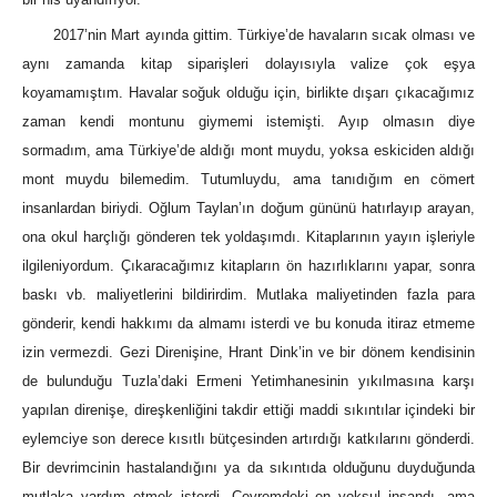
2017’nin Mart ayında gittim. Türkiye’de havaların sıcak olması ve
aynı zamanda kitap siparişleri dolayısıyla valize çok eşya
koyamamıştım. Havalar soğuk olduğu için, birlikte dışarı çıkacağımız
zaman kendi montunu giymemi istemişti. Ayıp olmasın diye
sormadım, ama Türkiye’de aldığı mont muydu, yoksa eskiciden aldığı
mont muydu bilemedim. Tutumluydu, ama tanıdığım en cömert
insanlardan biriydi. Oğlum Taylan’ın doğum gününü hatırlayıp arayan,
ona okul harçlığı gönderen tek yoldaşımdı. Kitaplarının yayın işleriyle
ilgileniyordum. Çıkaracağımız kitapların ön hazırlıklarını yapar, sonra
baskı vb. maliyetlerini bildirirdim. Mutlaka maliyetinden fazla para
gönderir, kendi hakkımı da almamı isterdi ve bu konuda itiraz etmeme
izin vermezdi. Gezi Direnişine, Hrant Dink’in ve bir dönem kendisinin
de bulunduğu Tuzla’daki Ermeni Yetimhanesinin yıkılmasına karşı
yapılan direnişe, direşkenliğini takdir ettiği maddi sıkıntılar içindeki bir
eylemciye son derece kısıtlı bütçesinden artırdığı katkılarını gönderdi.
Bir devrimcinin hastalandığını ya da sıkıntıda olduğunu duyduğunda
mutlaka yardım etmek isterdi. Çevremdeki en yoksul insandı, ama