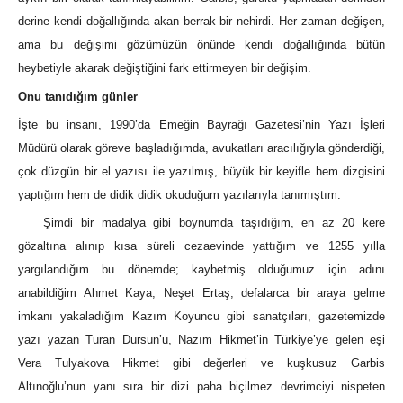
derine kendi doğallığında akan berrak bir nehirdi. Her zaman değişen,
ama bu değişimi gözümüzün önünde kendi doğallığında bütün
heybetiyle akarak değiştiğini fark ettirmeyen bir değişim.
Onu tanıdığım günler
İşte bu insanı, 1990’da Emeğin Bayrağı Gazetesi’nin Yazı İşleri
Müdürü olarak göreve başladığımda, avukatları aracılığıyla gönderdiği,
çok düzgün bir el yazısı ile yazılmış, büyük bir keyifle hem dizgisini
yaptığım hem de didik didik okuduğum yazılarıyla tanımıştım.
Şimdi bir madalya gibi boynumda taşıdığım, en az 20 kere
gözaltına alınıp kısa süreli cezaevinde yattığım ve 1255 yılla
yargılandığım bu dönemde; kaybetmiş olduğumuz için adını
anabildiğim Ahmet Kaya, Neşet Ertaş, defalarca bir araya gelme
imkanı yakaladığım Kazım Koyuncu gibi sanatçıları, gazetemizde
yazı yazan Turan Dursun’u, Nazım Hikmet’in Türkiye’ye gelen eşi
Vera Tulyakova Hikmet gibi değerleri ve kuşkusuz Garbis
Altınoğlu’nun yanı sıra bir dizi paha biçilmez devrimciyi nispeten