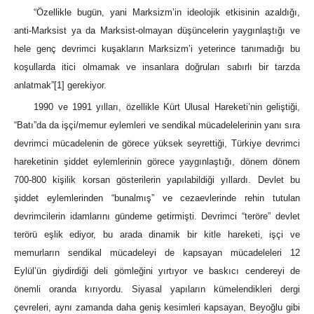
“Özellikle bugün, yani Marksizm’in ideolojik etkisinin azaldığı,
anti-Marksist ya da Marksist-olmayan düşüncelerin yaygınlaştığı ve
hele genç devrimci kuşakların Marksizm’i yeterince tanımadığı bu
koşullarda itici olmamak ve insanlara doğruları sabırlı bir tarzda
anlatmak”
[1]
gerekiyor.
1990 ve 1991 yılları, özellikle Kürt Ulusal Hareketi’nin geliştiği,
“Batı”da da işçi/memur eylemleri ve sendikal mücadelelerinin yanı sıra
devrimci mücadelenin de görece yüksek seyrettiği, Türkiye devrimci
hareketinin şiddet eylemlerinin görece yaygınlaştığı, dönem dönem
700-800 kişilik korsan gösterilerin yapılabildiği yıllardı. Devlet bu
şiddet eylemlerinden “bunalmış” ve cezaevlerinde rehin tutulan
devrimcilerin idamlarını gündeme getirmişti. Devrimci “teröre” devlet
terörü eşlik ediyor, bu arada dinamik bir kitle hareketi, işçi ve
memurların sendikal mücadeleyi de kapsayan mücadeleleri 12
Eylül’ün giydirdiği deli gömleğini yırtıyor ve baskıcı cendereyi de
önemli oranda kırıyordu. Siyasal yapıların kümelendikleri dergi
çevreleri, aynı zamanda daha geniş kesimleri kapsayan, Beyoğlu gibi