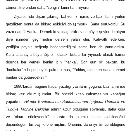
cömertlikte ondan daha “zengin” birini tanımıyorum.
Ziyaretimde dışarı çıkmış, kahvemizi içmiş ve bazı tarihi yerleri
gezdikten sonra da birkaç eskiciyi dolaşmıştık. Bana soruyordu: Şu
vazo nasıl? Harika! Demek ki yoldaş artık evine böyle şeyler de alıyor
diye içimden geçirmedim dersem yalan olur. Kahvaltı ederken,
yediğim peyniri beğenip beğenmediğimi sorar, ben de yanıtlardım.
Kara lahanayla büyümüş biri olarak, kutsal bir yiyecek olarak hamsi
dışında her yemek benim için “harika”. Son gün bir baktım, bu
“harikalar”ın hepsi büyük paket olmuş, “Yoldaş, giderken sana zahmet
bunları da götüreceksin”!
1990’lardan bugüne kadar yazdığı yazıların çoğunu, bazılarını ise
birkaç kez okumuşumdur. Bir önceki kitap çalışmasının kapağını
yaparken,
Hikmet Kıvılcımlı’nın Saptamalarının Işığında Osmanlı ve
Türkiye Tarihine Bakışlar
adının uzun olduğunu söylemiş, daha kısa
ve “okuru etkileyecek”, satışta da olumlu etkisi olabileceğini
düşündüğüm bir başlık önermiştim. Önerimi, daha iyi bir ad olduğunu