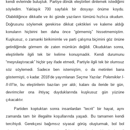
kendi evlerinde buluştuk. Partiye dönük eleştirileri dinlemek istediğimi
söyledim. Yaklaşık 700 sayfalık bir dosyayı önüme koydu.
Olabildiğince dikkatle ve iki günde yazıların tümünü hızlıca okudum.
Doğrusunu söylemek gerekirse dikkat çektikleri ve kaleme aldığı
konuların hiçbirini ben daha önce “görmemiş” hissetmemiştim.
Kuşkusuz, o zamanki birikimimle ve parti çalışma biçimini göz önüne
getirdiğimde görmem de zaten mümkün değildi. Okuduktan sonra,
eleştirilerle ilgili tek bir kelime konuşmadık. Kendi durumunu
“meşrulaştıracak” hiçbir şey ifade etmedi, Partiyle ilgili tek bir olumsuz
söz söylemedi. Sadece ben istemiştim, o da metinleri bana
göstermişti, o kadar. 2018’de yayımlanan
Seçme Yazılar: Polemikler I-
II-III
’te, bu eleştirilerin bazıları yer aldı; kalanı da ileride bir gün,
devrimciler ona ihtiyaç duyduklarında kuşkusuz gün yüzüne
çıkacaktır.
Partiden koptuktan sonra insanlardan “tecrit” bir hayat, aynı
zamanda tam bir illegalite koşullarında yaşadı. Bu tamamen kendi
tercihiydi. Gerekçesi bağımsız siyasal görüş oluşturmak, bol bol