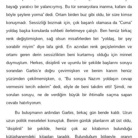
bayağı yaratıcı bir yalancıymış. Bu tür senaryolara inanma, kafanı da
böyle şeylere yorma” dedi. Ortam birden buz gibi oldu, bir süre kimse
konuşmadı. Sessizliği bozmak için, çok başarılı olamasa da “Cuma”
yoldaş başka konularda sohbeti ilerletmeye çalıştı. Ben henüz birkaç
renk değiştirmişken, sağ olsun misafirlerden biri “yoldaş, bir şey
sorabilir miyim” diye lafa girdi. En azından renk geçişlerimden ve
ortamı geren derin sessizlikten beni kurtarmış olduğu için minnet
duymuştum. Herkes, disiplinli ve uyumlu bir şekilde başlarını soruyu
sorandan Garbis’e doğru çevirmişken ve benim kanım henüz
yüzümden çekilmemişken, o, “Bu soruya Nazım yoldaşın cevap
vermesini tercih ederim” dedi, eliyle de beni takdim etti! Şimdi, ne
sorulan soruyu, ne de verdiğim büyük bir ihtimalle saçma sapan
cevabı hatırlıyorum.
Bu buluşmanın ardından Garbis, birkaç gün bende kaldı. Uzun
uzun politik meseleleri konuştuk. Benim günlük planlarım alt üst oldu,
“disiplinli” bir şekilde, henüz çok az kitabımın bulunduğu
kütüphanemdeki kitapları taradık. Bulunduğum bölgeyle, oranın