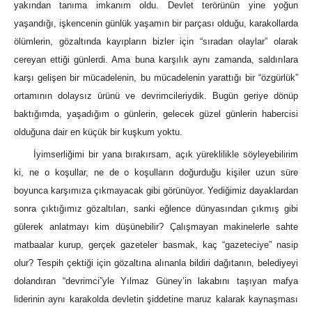
yakından tanıma imkanım oldu. Devlet terörünün yine yoğun
yaşandığı, işkencenin günlük yaşamın bir parçası olduğu, karakollarda
ölümlerin, gözaltında kayıpların bizler için “sıradan olaylar” olarak
cereyan ettiği günlerdi. Ama buna karşılık aynı zamanda, saldırılara
karşı gelişen bir mücadelenin, bu mücadelenin yarattığı bir “özgürlük”
ortamının dolaysız ürünü ve devrimcileriydik. Bugün geriye dönüp
baktığımda, yaşadığım o günlerin, gelecek güzel günlerin habercisi
olduğuna dair en küçük bir kuşkum yoktu.
İyimserliğimi bir yana bırakırsam, açık yüreklilikle söyleyebilirim
ki, ne o koşullar, ne de o koşulların doğurduğu kişiler uzun süre
boyunca karşımıza çıkmayacak gibi görünüyor. Yediğimiz dayaklardan
sonra çıktığımız gözaltıları, sanki eğlence dünyasından çıkmış gibi
gülerek anlatmayı kim düşünebilir? Çalışmayan makinelerle sahte
matbaalar kurup, gerçek gazeteler basmak, kaç “gazeteciye” nasip
olur? Tespih çektiği için gözaltına alınanla bildiri dağıtanın, belediyeyi
dolandıran “devrimci”yle Yılmaz Güney’in lakabını taşıyan mafya
liderinin aynı karakolda devletin şiddetine maruz kalarak kaynaşması