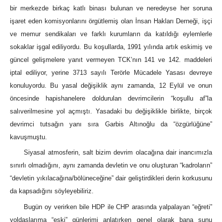
bir merkezde birkaç katlı binası bulunan ve neredeyse her soruna
işaret eden komisyonlarını örgütlemiş olan İnsan Hakları Derneği, işçi
ve memur sendikaları ve farklı kurumların da katıldığı eylemlerle
sokaklar işgal ediliyordu. Bu koşullarda, 1991 yılında artık eskimiş ve
güncel gelişmelere yanıt vermeyen TCK’nın 141 ve 142. maddeleri
iptal ediliyor, yerine 3713 sayılı Terörle Mücadele Yasası devreye
konuluyordu. Bu yasal değişiklik aynı zamanda, 12 Eylül ve onun
öncesinde hapishanelere doldurulan devrimcilerin “koşullu af”la
salıverilmesine yol açmıştı. Yasadaki bu değişiklikle birlikte, birçok
devrimci tutsağın yanı sıra Garbis Altınoğlu da “özgürlüğüne”
kavuşmuştu.
Siyasal atmosferin, salt bizim devrim olacağına dair inancımızla
sınırlı olmadığını, aynı zamanda devletin ve onu oluşturan “kadroların”
“devletin yıkılacağına/bölüneceğine” dair geliştirdikleri derin korkusunu
da kapsadığını söyleyebiliriz.
Bugün oy verirken bile HDP ile CHP arasında yalpalayan “eğreti”
yoldaşlarıma “eski” günlerimi anlatırken genel olarak bana şunu