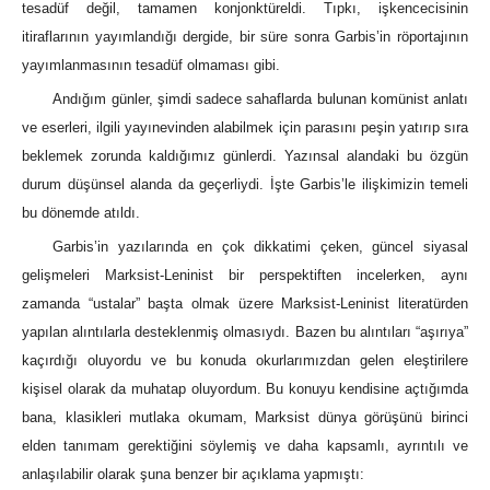
tesadüf değil, tamamen konjonktüreldi. Tıpkı, işkencecisinin
itiraflarının yayımlandığı dergide, bir süre sonra Garbis’in röportajının
yayımlanmasının tesadüf olmaması gibi.
Andığım günler, şimdi sadece sahaflarda bulunan komünist anlatı
ve eserleri, ilgili yayınevinden alabilmek için parasını peşin yatırıp sıra
beklemek zorunda kaldığımız günlerdi. Yazınsal alandaki bu özgün
durum düşünsel alanda da geçerliydi. İşte Garbis’le ilişkimizin temeli
bu dönemde atıldı.
Garbis’in yazılarında en çok dikkatimi çeken, güncel siyasal
gelişmeleri Marksist-Leninist bir perspektiften incelerken, aynı
zamanda “ustalar” başta olmak üzere Marksist-Leninist literatürden
yapılan alıntılarla desteklenmiş olmasıydı. Bazen bu alıntıları “aşırıya”
kaçırdığı oluyordu ve bu konuda okurlarımızdan gelen eleştirilere
kişisel olarak da muhatap oluyordum. Bu konuyu kendisine açtığımda
bana, klasikleri mutlaka okumam, Marksist dünya görüşünü birinci
elden tanımam gerektiğini söylemiş ve daha kapsamlı, ayrıntılı ve
anlaşılabilir olarak şuna benzer bir açıklama yapmıştı: