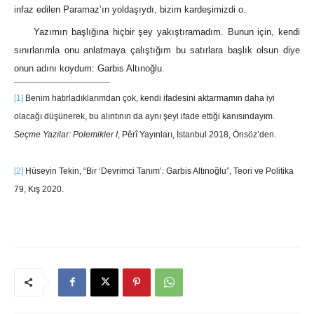
infaz edilen Paramaz’ın yoldaşıydı, bizim kardeşimizdi o.
Yazımın başlığına hiçbir şey yakıştıramadım. Bunun için, kendi
sınırlarımla onu anlatmaya çalıştığım bu satırlara başlık olsun diye
onun adını koydum: Garbis Altınoğlu.
[1]
Benim hatırladıklarımdan çok, kendi ifadesini aktarmamın daha iyi
olacağı düşünerek, bu alıntının da aynı şeyi ifade ettiği kanısındayım.
Seçme Yazılar: Polemikler I
, Pêrî Yayınları, İstanbul 2018, Önsöz’den.
[2]
Hüseyin Tekin, “Bir ‘Devrimci Tanım’: Garbis Altınoğlu”, Teori ve Politika
79, Kış 2020.