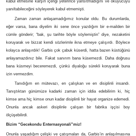
kabul etmesine karşın içeriği yeterince yansıtmadığını ve okuyucuyu
yanıltabileceğini söyleyerek kabul etmemişti.
Zaman zaman anlaşamadığımız konular oldu. Bu durumlarda,
eğer varsa, bana diyelim iki sene önce yazdığım bir e-mailden bir
cümle gönderir; “bak, şu tarihte böyle söylemiştin” diye, nezaketini
koruyarak ve bizzat kendi sözlerimle ikna etmeye çalışırdı. Böylece
kolayca anlaşırdık! Garbis çok çabuk küserdi, hatta bazen küstüğünü
anlayamazdınız bile. Fakat sanırım bana küsemezdi. Daha doğrusu
bana küsmeyi beceremezdi, çünkü diyaloğu sürekli koruyarak buna
izin vermezdim.
Tanıdığım en mütevazı, en çalışkan ve en disiplinli insandı.
Tanıştıktan günümüze kadarki zaman için iddia edebilirim ki, hiç
kimse ama hiç kimse onun kadar disiplinli bir hayat organize edemedi.
Onunla ancak askeri disiplinle çalışan bir fabrika işçisi boy
ölçüşebilirdi.
Bizim “Gecekondu Enternasyonali”miz!
Onunla yaşadığım çelişki ve çatışmaları da, Garbis’in anlaşılmasına