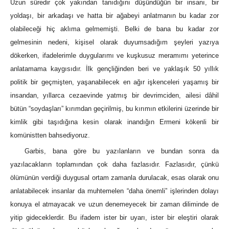
Uzun süredir çok yakından tanıdığını düşündüğün bir insanı, bir
yoldaşı, bir arkadaşı ve hatta bir ağabeyi anlatmanın bu kadar zor
olabileceği hiç aklıma gelmemişti. Belki de bana bu kadar zor
gelmesinin nedeni, kişisel olarak duyumsadığım şeyleri yazıya
dökerken, ifadelerimle duygularımı ve kuşkusuz meramımı yeterince
anlatamama kaygısıdır. İlk gençliğinden beri ve yaklaşık 50 yıllık
politik bir geçmişten, yaşanabilecek en ağır işkenceleri yaşamış bir
insandan, yıllarca cezaevinde yatmış bir devrimciden, ailesi dâhil
bütün “soydaşları” kırımdan geçirilmiş, bu kırımın etkilerini üzerinde bir
kimlik gibi taşıdığına kesin olarak inandığın Ermeni kökenli bir
komünistten bahsediyoruz.
Garbis, bana göre bu yazılanların ve bundan sonra da
yazılacakların toplamından çok daha fazlasıdır. Fazlasıdır, çünkü
ölümünün verdiği duygusal ortam zamanla durulacak, esas olarak onu
anlatabilecek insanlar da muhtemelen “daha önemli” işlerinden dolayı
konuya el atmayacak ve uzun denemeyecek bir zaman diliminde de
yitip gideceklerdir. Bu ifadem ister bir uyarı, ister bir eleştiri olarak