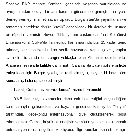
Spasov, BKP Merkez Komitesi içerisinde yaşanan sorunlardan ve
ayrışmalardan dolayı bir ara basının gündemine girmişti. Her yere
demeç vermeyi marifet sayan Spasov, Bulgaristan’da yayımlanan ve
tamamen erkeklere dönük “erotik” denebilecek bir dergiye de uzunca
bir röportaj vermişti. Neyse, 1995 yılının başlarında, Yeni Komünist
Enternasyonal Sofya’da ilan edildi. İlan sırasında bizi 15 kadar genç
arkadaş temsil ediyordu. İlan şenlik havasında yapılmış ve şaraplar
içilmişti.
Bu arada en zengin yoldaşlar olan Almanlar soyulmuştu.
Arabaları, eşyalarla birlikte çalınmıştı. Çalanlar da zaten polisle birlikte
çalıştıkları için Bulgar yoldaşlar rezil olmuştu, neyse ki kısa süre
sonra araç bulunup iade edilmişti.
Fakat, Garbis sevincimizi kursağımızda bırakacaktı.
YKE ilanımız, o zamanlar daha çok hak ettiğini düşündüğüm
tanımlamayla, gelişmelerin ve hayatın gerisinde kalmış bu “ihtiyar”
tarafından, “gecekondu enternasyonali” diye “küçüksenerek” boşa
çıkarılacaktı. Garbis, büyük bir enerjiyle ve bütün yetkilerini kullanarak
enternasyonalimizi engellemek istiyordu. İlgili kurulları ikna etmek için