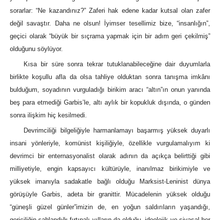
sorarlar: “Ne kazandınız?” Zaferi hak edene kadar kutsal olan zafer
değil savaştır. Daha ne olsun! İyimser tesellimiz bize, “insanlığın”,
geçici olarak “büyük bir sıçrama yapmak için bir adım geri çekilmiş”
olduğunu söylüyor.
Kısa bir süre sonra tekrar tutuklanabileceğine dair duyumlarla
birlikte koşullu afla da olsa tahliye olduktan sonra tanışma imkânı
bulduğum, soyadının vurguladığı birikim aracı “altın”ın onun yanında
beş para etmediği Garbis’le, altı aylık bir kopukluk dışında, o günden
sonra ilişkim hiç kesilmedi.
Devrimciliği bilgeliğiyle harmanlamayı başarmış yüksek duyarlı
insani yönleriyle, komünist kişiliğiyle, özellikle vurgulamalıyım ki
devrimci bir enternasyonalist olarak adının da açıkça belirttiği gibi
milliyetiyle, engin kapsayıcı kültürüyle, inanılmaz birikimiyle ve
yüksek imanıyla sadakatle bağlı olduğu Marksist-Leninist dünya
görüşüyle Garbis, adeta bir granittir. Mücadelenin yüksek olduğu
“güneşli güzel günler”imizin de, en yoğun saldırıların yaşandığı,
gericiliğin şahlandığı fırtınalı yılların da olduğu, ideolojik ve siyasal her