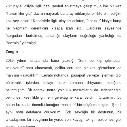
kültürüyle, diliyle ilgili bazı şeyleri anlatmaya çalıştım, o ise bu kez
“Hawaii’liler gibi” davranmayarak bana ayrıntılarıyla birlikte bilmediğim
çok şey anlattı! Kendisiyle ilgili olayları anlatan, “sorunlu” kişiye karşı
ne yapmam gerektiğini kısaca izah etti. Garbis’in sayesinde
“sorgudan” kurtulmuş, anlattığı olayların doğruluğu yanlışlığı da
“önemini” yitirmişti.
Zengin
2016 yılının ortalarında bana yazdığı “Seni bu kış çıkmadan
bekliyoruz” notu olmasaydı, galiba onu son bir kez görmekten de
mahrum kalacaktım. Cevabi notumda, pasaport ve vize işlemleri gibi
bürokratik işlerden dolayı biraz zamana ihtiyacım olduğunu
belirtmiştim. Bir sonraki notta, yolculuk masraflarını da üstleneceğini
belirtince, kesinlikle gitmem gerektiğine karar verdim. O zaman, bu
notun bu kadar önemli olacağını maalesef hiç düşünmemiştim. Şimdi
aynı notu defalarca okuyorum. Çok sevdiğin bir dostunun, bir
arkadaşının, bir sevgilinin bir yerde seni kavuşmak için beklemesi gibi
bir his uyandırıyor.