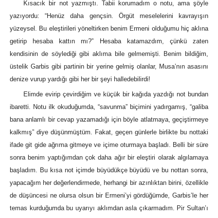
Kısacık bir not yazmıştı. Tabii korumadım o notu, ama şöyle
yazıyordu: “Henüz daha gençsin. Örgüt meselelerini kavrayışın
yüzeysel. Bu eleştirileri yöneltirken benim Ermeni olduğumu hiç aklına
getirip hesaba kattın mı?” Hesaba katamazdım, çünkü zaten
kendisinin de söylediği gibi aklıma bile gelmemişti. Benim bildiğim,
üstelik Garbis gibi partinin bir yerine gelmiş olanlar, Musa’nın asasını
denize vurup yardığı gibi her bir şeyi halledebilirdi!
Elimde evirip çevirdiğim ve küçük bir kağıda yazdığı not bundan
ibaretti. Notu ilk okuduğumda, “savunma” biçimini yadırgamış, “galiba
bana anlamlı bir cevap yazamadığı için böyle atlatmaya, geçiştirmeye
kalkmış” diye düşünmüştüm. Fakat, geçen günlerle birlikte bu nottaki
ifade git gide ağrıma gitmeye ve içime oturmaya başladı. Belli bir süre
sonra benim yaptığımdan çok daha ağır bir eleştiri olarak algılamaya
başladım. Bu kısa not içimde büyüdükçe büyüdü ve bu nottan sonra,
yapacağım her değerlendirmede, herhangi bir azınlıktan birini, özellikle
de düşüncesi ne olursa olsun bir Ermeni’yi gördüğümde, Garbis’le her
temas kurduğumda bu uyarıyı aklımdan asla çıkarmadım. Pir Sultan’ı