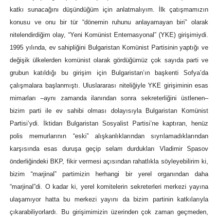
katkı sunacağını düşündüğüm için anlatmalıyım. İlk çatışmamızın
konusu ve onu bir tür “dönemin ruhunu anlayamayan biri” olarak
nitelendirdiğim olay, “Yeni Komünist Enternasyonal” (YKE) girişimiydi.
1995 yılında, ev sahipliğini Bulgaristan Komünist Partisinin yaptığı ve
değişik ülkelerden komünist olarak gördüğümüz çok sayıda parti ve
grubun katıldığı bu girişim için Bulgaristan’ın başkenti Sofya’da
çalışmalara başlanmıştı. Uluslararası niteliğiyle YKE girişiminin esas
mimarları ‒aynı zamanda ilanından sonra sekreterliğini üstlenen‒
bizim parti ile ev sahibi olması dolayısıyla Bulgaristan Komünist
Partisi’ydi. İktidarı Bulgaristan Sosyalist Partisi’ne kaptıran, henüz
polis memurlarının “eski” alışkanlıklarından sıyrılamadıklarından
karşısında esas duruşa geçip selam durdukları Vladimir Spasov
önderliğindeki BKP, fikir vermesi açısından rahatlıkla söyleyebilirim ki,
bizim “marjinal” partimizin herhangi bir yerel organından daha
“marjinal”di. O kadar ki, yerel komitelerin sekreterleri merkezi yayına
ulaşamıyor hatta bu merkezi yayını da bizim partinin katkılarıyla
çıkarabiliyorlardı. Bu girişimimizin üzerinden çok zaman geçmeden,