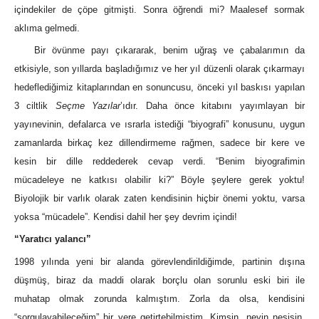
içindekiler de çöpe gitmişti. Sonra öğrendi mi? Maalesef sormak
aklıma gelmedi.
Bir övünme payı çıkararak, benim uğraş ve çabalarımın da
etkisiyle, son yıllarda başladığımız ve her yıl düzenli olarak çıkarmayı
hedeflediğimiz kitaplarından en sonuncusu, önceki yıl baskısı yapılan
3 ciltlik
Seçme Yazılar
’ıdır. Daha önce kitabını yayımlayan bir
yayınevinin, defalarca ve ısrarla istediği “biyografi” konusunu, uygun
zamanlarda birkaç kez dillendirmeme rağmen, sadece bir kere ve
kesin bir dille reddederek cevap verdi. “Benim biyografimin
mücadeleye ne katkısı olabilir ki?” Böyle şeylere gerek yoktu!
Biyolojik bir varlık olarak zaten kendisinin hiçbir önemi yoktu, varsa
yoksa “mücadele”. Kendisi dahil her şey devrim içindi!
“Yaratıcı yalancı”
1998 yılında yeni bir alanda görevlendirildiğimde, partinin dışına
düşmüş, biraz da maddi olarak borçlu olan sorunlu eski biri ile
muhatap olmak zorunda kalmıştım. Zorla da olsa, kendisini
“sorgulayabileceğim” bir yere getirtebilmiştim. Kimsin, neyin nesisin,