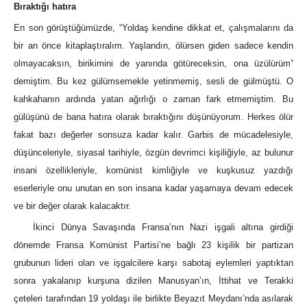
Bıraktığı hatıra
En son görüştüğümüzde, “Yoldaş kendine dikkat et, çalışmalarını da
bir an önce kitaplaştıralım. Yaşlandın, ölürsen giden sadece kendin
olmayacaksın, birikimini de yanında götüreceksin, ona üzülürüm”
demiştim. Bu kez gülümsemekle yetinmemiş, sesli de gülmüştü. O
kahkahanın ardında yatan ağırlığı o zaman fark etmemiştim. Bu
gülüşünü de bana hatıra olarak bıraktığını düşünüyorum. Herkes ölür
fakat bazı değerler sonsuza kadar kalır. Garbis de mücadelesiyle,
düşünceleriyle, siyasal tarihiyle, özgün devrimci kişiliğiyle, az bulunur
insani özellikleriyle, komünist kimliğiyle ve kuşkusuz yazdığı
eserleriyle onu unutan en son insana kadar yaşamaya devam edecek
ve bir değer olarak kalacaktır.
İkinci Dünya Savaşında Fransa’nın Nazi işgali altına girdiği
dönemde Fransa Komünist Partisi’ne bağlı 23 kişilik bir partizan
grubunun lideri olan ve işgalcilere karşı sabotaj eylemleri yaptıktan
sonra yakalanıp kurşuna dizilen Manusyan’ın, İttihat ve Terakki
çeteleri tarafından 19 yoldaşı ile birlikte Beyazıt Meydanı’nda asılarak