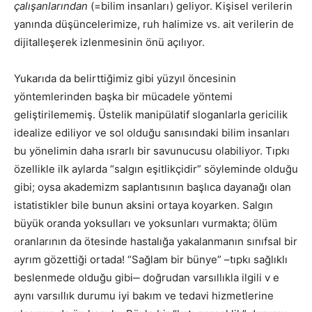
çalışanlarından
(=bilim insanları) geliyor. Kişisel verilerin
yanında düşüncelerimize, ruh halimize vs. ait verilerin de
dijitalleşerek izlenmesinin önü açılıyor.
Yukarıda da belirttiğimiz gibi yüzyıl öncesinin
yöntemlerinden başka bir mücadele yöntemi
geliştirilememiş. Üstelik manipülatif sloganlarla gericilik
idealize ediliyor ve sol olduğu sanısındaki bilim insanları
bu yönelimin daha ısrarlı bir savunucusu olabiliyor. Tıpkı
özellikle ilk aylarda “salgın eşitlikçidir” söyleminde olduğu
gibi; oysa akademizm saplantısının başlıca dayanağı olan
istatistikler bile bunun aksini ortaya koyarken. Salgın
büyük oranda yoksulları ve yoksunları vurmakta; ölüm
oranlarının da ötesinde hastalığa yakalanmanın sınıfsal bir
ayrım gözettiği ortada! “Sağlam bir bünye” –tıpkı sağlıklı
beslenmede olduğu gibi‒ doğrudan varsıllıkla ilgili v e
aynı varsıllık durumu iyi bakım ve tedavi hizmetlerine