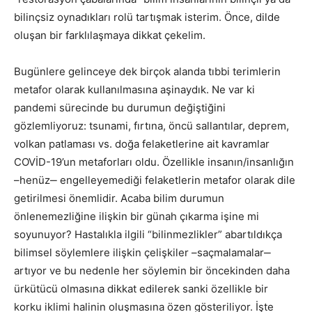
bilinçsiz oynadıkları rolü tartışmak isterim. Önce, dilde
oluşan bir farklılaşmaya dikkat çekelim.
Bugünlere gelinceye dek birçok alanda tıbbi terimlerin
metafor olarak kullanılmasına aşinaydık. Ne var ki
pandemi sürecinde bu durumun değiştiğini
gözlemliyoruz: tsunami, fırtına, öncü sallantılar, deprem,
volkan patlaması vs. doğa felaketlerine ait kavramlar
COVİD-19’un metaforları oldu. Özellikle insanın/insanlığın
–henüz‒ engelleyemediği felaketlerin metafor olarak dile
getirilmesi önemlidir. Acaba bilim durumun
önlenemezliğine ilişkin bir günah çıkarma işine mi
soyunuyor? Hastalıkla ilgili “bilinmezlikler” abartıldıkça
bilimsel söylemlere ilişkin çelişkiler –saçmalamalar‒
artıyor ve bu nedenle her söylemin bir öncekinden daha
ürkütücü olmasına dikkat edilerek sanki özellikle bir
korku iklimi halinin oluşmasına özen gösteriliyor. İşte