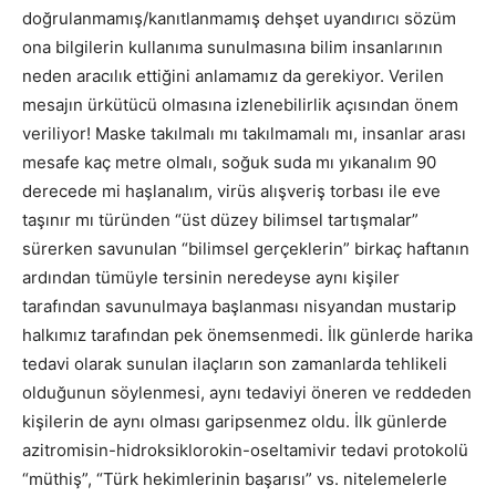
doğrulanmamış/kanıtlanmamış dehşet uyandırıcı sözüm
ona bilgilerin kullanıma sunulmasına bilim insanlarının
neden aracılık ettiğini anlamamız da gerekiyor. Verilen
mesajın ürkütücü olmasına izlenebilirlik açısından önem
veriliyor! Maske takılmalı mı takılmamalı mı, insanlar arası
mesafe kaç metre olmalı, soğuk suda mı yıkanalım 90
derecede mi haşlanalım, virüs alışveriş torbası ile eve
taşınır mı türünden “üst düzey bilimsel tartışmalar”
sürerken savunulan “bilimsel gerçeklerin” birkaç haftanın
ardından tümüyle tersinin neredeyse aynı kişiler
tarafından savunulmaya başlanması nisyandan mustarip
halkımız tarafından pek önemsenmedi. İlk günlerde harika
tedavi olarak sunulan ilaçların son zamanlarda tehlikeli
olduğunun söylenmesi, aynı tedaviyi öneren ve reddeden
kişilerin de aynı olması garipsenmez oldu. İlk günlerde
azitromisin-hidroksiklorokin-oseltamivir tedavi protokolü
“müthiş”, “Türk hekimlerinin başarısı” vs. nitelemelerle