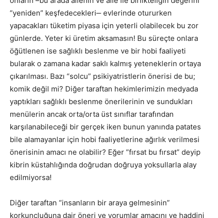
onların –bu arada ailenin ve aile ile birlikteliğin değerini
“yeniden” keşfedecekleri‒ evlerinde otururken
yapacakları tüketim piyasa için yeterli olabilecek bu zor
günlerde. Yeter ki üretim aksamasın! Bu süreçte onlara
öğütlenen ise sağlıklı beslenme ve bir hobi faaliyeti
bularak o zamana kadar saklı kalmış yeteneklerin ortaya
çıkarılması. Bazı “solcu” psikiyatristlerin önerisi de bu;
komik değil mi? Diğer taraftan hekimlerimizin medyada
yaptıkları sağlıklı beslenme önerilerinin ve sundukları
menülerin ancak orta/orta üst sınıflar tarafından
karşılanabileceği bir gerçek iken bunun yanında patates
bile alamayanlar için hobi faaliyetlerine ağırlık verilmesi
önerisinin amacı ne olabilir? Eğer ”fırsat bu fırsat” deyip
kibrin küstahlığında doğrudan doğruya yoksullarla alay
edilmiyorsa!
Diğer taraftan “insanların bir araya gelmesinin”
korkunçluğuna dair öneri ve yorumlar amacını ve haddini