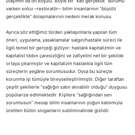
ulaşımın da ön koşulu. Böyle bir “katı gerçeklik” durumu
varken solcu –restoratör‒ bilim insanlarının “büyülü
gerçeklikte” dolaşmalarının nedeni merak konusu.
Ayrıca söz ettiğimiz türden yaklaşımlarla yapılan tüm
öneri, uygulama, yasaklamalar salgın/hastalık süreci ile
ilgili temel bir gerçeği gizliyor: hastalık kapitalizmin ve
kapitalist tıbbın çaresizliğini ve zafiyetini net bir şekilde
ortaya çıkarmıştır ve kapitalizm hastalıkla ilgili tüm
süreçlerin yegâne sorumlusudur. Oysa bu süreçte
korunma işi tümüyle bireyselleştirilmiştir. Diğer taraftan
çeşitli şekillerle “sağlığın satın alınabilir olduğu” duygusu
popülarize edilmektedir. Kişilere “sağlığından sen
sorumlusun” mesajı bilim insanlarının yoğun katılımıyla
üretilen bütün sloganların subliminalinde gizlidir.