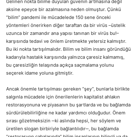
Gelinen nokta bilime duyulan güvenin artmasına değil
aksine epeyce bir azalmasına neden olmuştur. Çünkü
“bilim” pandemi ile mücadelede 150 sene önceki
yöntemleri önerirken diğer taraftan da bir virüs –üstelik
uzunca bir zamandır ana yapısı tanınan bir virüs bu!–
karşısında tedavi ve önlem üretmekte yetersiz kalmıştır.
Bu iki nokta tartışılmalıdır. Bilim ve bilim insanı göründüğü
kadarıyla hastalık karşısında yalnızca çaresiz kalmamış,
bu çaresizliğin telaşında açıkça saçmalama yolunu
seçerek idame yoluna gitmiştir.
Ancak önemle tartışılması gereken “şey”, bunlarla birlikte
salgınla mücadele için önerilenlerin kapitalist ahlakın
restorasyonuna ve piyasanın bu şartlarda ve bu bağlamda
sürdürülebilirliğine ne kadar yardımcı olduğudur. Önem
sırası gözetmeksizin ‒ki aslında hepsi, her söylem ve
üretilen slogan birbiriyle bağlantılıdır‒, bu bağlamda
“restorasyon çabalarında” bilim insanlarının bilinçli ya da