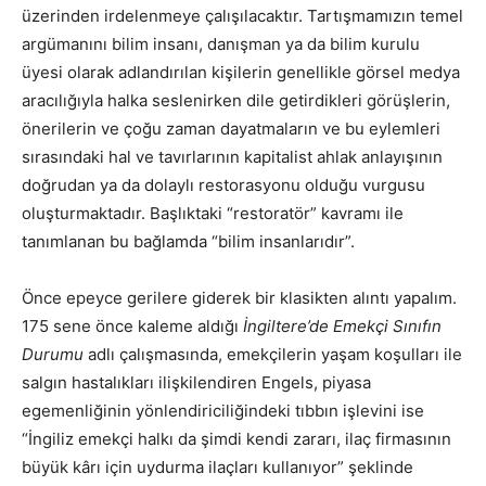
üzerinden irdelenmeye çalışılacaktır. Tartışmamızın temel
argümanını bilim insanı, danışman ya da bilim kurulu
üyesi olarak adlandırılan kişilerin genellikle görsel medya
aracılığıyla halka seslenirken dile getirdikleri görüşlerin,
önerilerin ve çoğu zaman dayatmaların ve bu eylemleri
sırasındaki hal ve tavırlarının kapitalist ahlak anlayışının
doğrudan ya da dolaylı restorasyonu olduğu vurgusu
oluşturmaktadır. Başlıktaki “restoratör” kavramı ile
tanımlanan bu bağlamda “bilim insanlarıdır”.
Önce epeyce gerilere giderek bir klasikten alıntı yapalım.
175 sene önce kaleme aldığı
İngiltere’de Emekçi Sınıfın
Durumu
adlı çalışmasında, emekçilerin yaşam koşulları ile
salgın hastalıkları ilişkilendiren Engels, piyasa
egemenliğinin yönlendiriciliğindeki tıbbın işlevini ise
“İngiliz emekçi halkı da şimdi kendi zararı, ilaç firmasının
büyük kârı için uydurma ilaçları kullanıyor” şeklinde