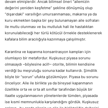
devam etmişlerdir. Ancak bilimsel öneri “ailemizin
değerini yeniden keşfetme” şekline dönüşmüş olup
“dışarıdaki” varsıllığın umursanmaması, makarna ya da
kuru ekmekten başka bir şey bulunamayan aile sofraları
ile mutlu olunması ve bu mutluluk hali ile hastalıktan
korunulabileceği her türlü kötücül örnekle desteklenerek
kafalara bilim aracılığıyla kazınmaya çalışılmıştır.
Karantina ve kapanma konsantrasyon kampları için
olumlayıcı bir metafordur. Kuşkusuz piyasa sorunu
olmasaydı –böylesine acil!‒ otorite, bilimin kendisine
verdiği bu meşruluğu sonuna kadar kullanırdı. Şimdilik
böyle bir “sorun” ufukta gözükmüyor. Piyasa bu sorunu
önceliyor. Aile ile birlikte ya da bireysel kapanmanın
özellikle orta ve orta alt sınıflar tarafından büyük bir
itaatle uygulanmasının yönetenlerde tümden, piyasada
ise kısmi memnunlukla karşılandığını gördük. Kuşkusuz