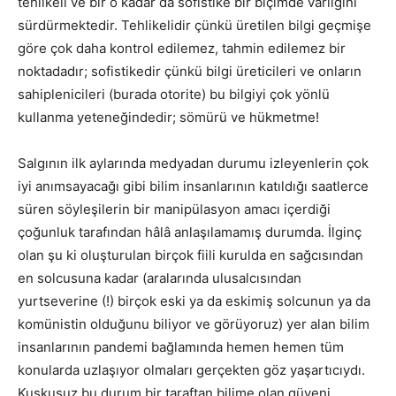
tehlikeli ve bir o kadar da sofistike bir biçimde varlığını
sürdürmektedir. Tehlikelidir çünkü üretilen bilgi geçmişe
göre çok daha kontrol edilemez, tahmin edilemez bir
noktadadır; sofistikedir çünkü bilgi üreticileri ve onların
sahiplenicileri (burada otorite) bu bilgiyi çok yönlü
kullanma yeteneğindedir; sömürü ve hükmetme!
Salgının ilk aylarında medyadan durumu izleyenlerin çok
iyi anımsayacağı gibi bilim insanlarının katıldığı saatlerce
süren söyleşilerin bir manipülasyon amacı içerdiği
çoğunluk tarafından hâlâ anlaşılamamış durumda. İlginç
olan şu ki oluşturulan birçok fiili kurulda en sağcısından
en solcusuna kadar (aralarında ulusalcısından
yurtseverine (!) birçok eski ya da eskimiş solcunun ya da
komünistin olduğunu biliyor ve görüyoruz) yer alan bilim
insanlarının pandemi bağlamında hemen hemen tüm
konularda uzlaşıyor olmaları gerçekten göz yaşartıcıydı.
Kuşkusuz bu durum bir taraftan bilime olan güveni