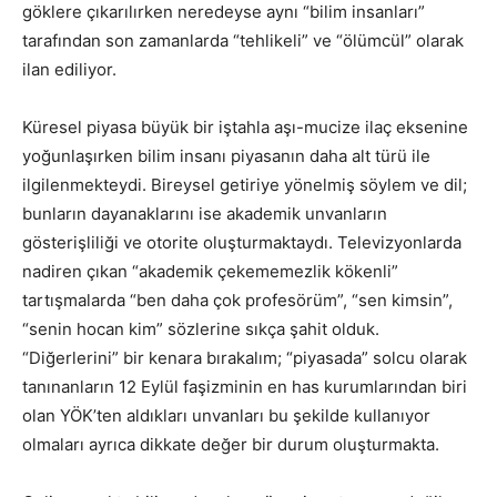
göklere çıkarılırken neredeyse aynı “bilim insanları”
tarafından son zamanlarda “tehlikeli” ve “ölümcül” olarak
ilan ediliyor.
Küresel piyasa büyük bir iştahla aşı-mucize ilaç eksenine
yoğunlaşırken bilim insanı piyasanın daha alt türü ile
ilgilenmekteydi. Bireysel getiriye yönelmiş söylem ve dil;
bunların dayanaklarını ise akademik unvanların
gösterişliliği ve otorite oluşturmaktaydı. Televizyonlarda
nadiren çıkan “akademik çekememezlik kökenli”
tartışmalarda “ben daha çok profesörüm”, “sen kimsin”,
“senin hocan kim” sözlerine sıkça şahit olduk.
“Diğerlerini” bir kenara bırakalım; “piyasada” solcu olarak
tanınanların 12 Eylül faşizminin en has kurumlarından biri
olan YÖK’ten aldıkları unvanları bu şekilde kullanıyor
olmaları ayrıca dikkate değer bir durum oluşturmakta.