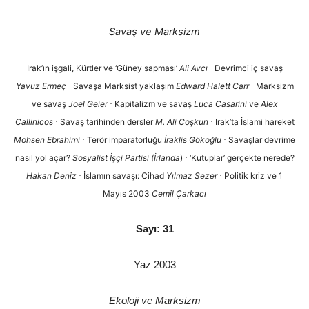
Savaş ve Marksizm
Irak’ın işgali, Kürtler ve ‘Güney sapması’
Ali Avcı
Devrimci iç savaş
·
Yavuz Ermeç
Savaşa Marksist yaklaşım
Edward Halett Carr
Marksizm
·
·
ve savaş
Joel Geier
Kapitalizm ve savaş
Luca Casarini
ve
Alex
·
Callinicos
Savaş tarihinden dersler
M. Ali Coşkun
Irak’ta İslami hareket
·
·
Mohsen Ebrahimi
Terör imparatorluğu
İraklis Gökoğlu
Savaşlar devrime
·
·
nasıl yol açar?
Sosyalist İşçi Partisi (İrlanda
)
‘Kutuplar’ gerçekte nerede?
·
Hakan Deniz
İslamın savaşı: Cihad
Yılmaz Sezer
Politik kriz ve 1
·
·
Mayıs 2003
Cemil Çarkacı
Sayı: 31
Yaz 2003
Ekoloji ve Marksizm