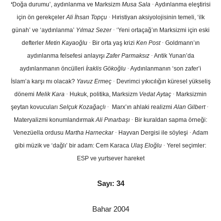
‘
Doğa durumu’, aydınlanma ve Marksizm
Musa Sala
·
Aydınlanma eleştirisi
için ön gerekçeler
Ali İhsan Topçu
·
Hıristiyan aksiyolojisinin temeli, ‘ilk
günah’ ve ‘aydınlanma’
Yılmaz Sezer
·
‘Yeni ortaçağ’ın Marksizmi için eski
defterler
Metin Kayaoğlu
·
Bir orta yaş krizi
Ken Post
·
Goldmann’ın
aydınlanma felsefesi anlayışı
Zafer Parmaksız
·
Antik Yunan’da
aydınlanmanın öncülleri
İraklis Gökoğlu
·
Aydınlanmanın ‘son zafer’i
İslam’a karşı mı olacak?
Yavuz Ermeç
·
Devrimci yıkıcılığın küresel yükseliş
dönemi
Melik Kara
·
Hukuk, politika, Marksizm
Vedat Aytaç
·
Marksizmin
şeytan kovucuları
Selçuk Kozağaçlı
·
Marx’ın ahlaki realizmi
Alan Gilbert
·
Materyalizmi konumlandırmak
Ali Pınarbaşı
·
Bir kuraldan sapma örneği:
Venezüella ordusu
Martha Harneckar
·
Hayvan Dergisi ile söyleşi
·
Adam
gibi müzik ve ‘dağlı’ bir adam: Cem Karaca
Ulaş Eloğlu
·
Yerel seçimler:
ESP ve yurtsever hareket
Sayı: 34
Bahar 2004