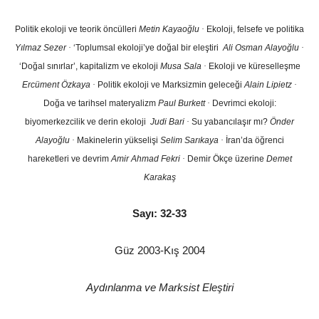
Politik ekoloji ve teorik öncülleri
Metin Kayaoğlu
·
Ekoloji, felsefe ve politika
Yılmaz Sezer
·
‘Toplumsal ekoloji’ye doğal bir eleştiri
Ali Osman Alayoğlu
·
‘Doğal sınırlar’, kapitalizm ve ekoloji
Musa Sala
·
Ekoloji ve küreselleşme
Ercüment Özkaya
·
Politik ekoloji ve Marksizmin geleceği
Alain Lipietz
·
Doğa ve tarihsel materyalizm
Paul Burkett
·
Devrimci ekoloji:
biyomerkezcilik ve derin ekoloji
Judi Bari
·
Su yabancılaşır mı?
Önder
Alayoğlu
·
Makinelerin yükselişi
Selim Sarıkaya
·
İran’da öğrenci
hareketleri ve devrim
Amir Ahmad Fekri
·
Demir Ökçe üzerine
Demet
Karakaş
Sayı: 32-33
Güz 2003-Kış 2004
Aydınlanma ve Marksist Eleştiri