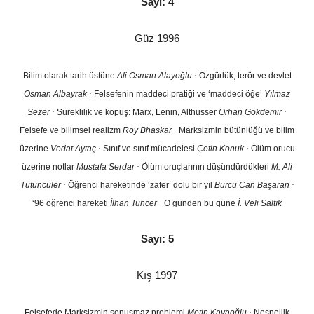
Sayı: 4
Güz 1996
Bilim olarak tarih üstüne
Ali Osman Alayoğlu
·
Özgürlük, terör ve devlet
Osman Albayrak
·
Felsefenin maddeci pratiği ve ‘maddeci öğe’
Yılmaz
Sezer
·
Süreklilik ve kopuş: Marx, Lenin, Althusser
Orhan Gökdemir
·
Felsefe ve bilimsel realizm
Roy Bhaskar
·
Marksizmin bütünlüğü ve bilim
üzerine
Vedat Aytaç
·
Sınıf ve sınıf mücadelesi
Çetin Konuk
·
Ölüm orucu
üzerine notlar
Mustafa Serdar
·
Ölüm oruçlarının düşündürdükleri
M. Ali
Tütüncüler
·
Öğrenci hareketinde ‘zafer’ dolu bir yıl
Burcu Can Başaran
·
‘96 öğrenci hareketi
İlhan Tuncer
·
O günden bu güne
İ. Veli Saltık
Sayı: 5
Kış 1997
Felsefede Marksizmin sonuşmaz problemi
Metin Kayaoğlu
·
Nesnellik