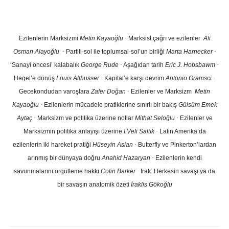
Ezilenlerin Marksizmi
Metin Kayaoğlu
·
Marksist çağrı ve ezilenler
Ali
Osman Alayoğlu
·
Partili-sol ile toplumsal-sol’un birliği
Marta Harnecker
·
‘Sanayi öncesi’ kalabalık
George Rude
·
Aşağıdan tarih
Eric J. Hobsbawm
·
Hegel’e dönüş
Louis Althusser
·
Kapital’e karşı devrim
Antonio Gramsci
·
Gecekondudan varoşlara
Zafer Doğan
·
Ezilenler ve Marksizm
Metin
Kayaoğlu
·
Ezilenlerin mücadele pratiklerine sınırlı bir bakış
Gülsüm Emek
Aytaç
·
Marksizm ve politika üzerine notlar
Mithat Seloğlu
·
Ezilenler ve
Marksizmin politika anlayışı üzerine
İ.Veli Saltık
·
Latin Amerika’da
ezilenlerin iki hareket pratiği
Hüseyin Aslan
·
Butterfly ve Pinkerton’lardan
arınmış bir dünyaya doğru
Anahid Hazaryan
·
Ezilenlerin kendi
savunmalarını örgütleme hakkı
Colin Barker
·
Irak: Herkesin savaşı ya da
bir savaşın anatomik özeti
İraklis Gökoğlu