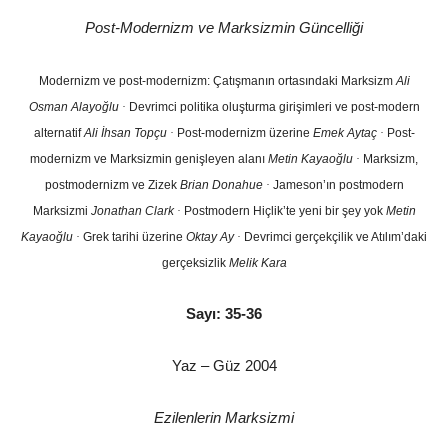
Post-Modernizm ve Marksizmin Güncelliği
Modernizm ve post-modernizm: Çatışmanın ortasındaki Marksizm
Ali
Osman Alayoğlu
·
Devrimci politika oluşturma girişimleri ve post-modern
alternatif
Ali İhsan Topçu
·
Post-modernizm üzerine
Emek Aytaç
·
Post-
modernizm ve Marksizmin genişleyen alanı
Metin Kayaoğlu
·
Marksizm,
postmodernizm ve Zizek
Brian Donahue
·
Jameson’ın postmodern
Marksizmi
Jonathan Clark
·
Postmodern Hiçlik’te yeni bir şey yok
Metin
Kayaoğlu
·
Grek tarihi üzerine
Oktay Ay
·
Devrimci gerçekçilik ve Atılım’daki
gerçeksizlik
Melik Kara
Sayı: 35-36
Yaz – Güz 2004
Ezilenlerin Marksizmi