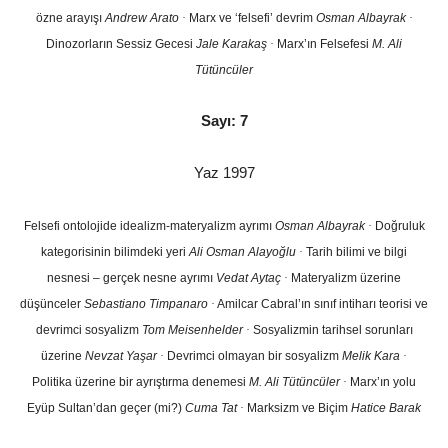
özne arayışı
Andrew Arato
·
Marx ve ‘felsefi’ devrim
Osman Albayrak
·
Dinozorların Sessiz Gecesi
Jale Karakaş
·
Marx’ın Felsefesi
M. Ali
Tütüncüler
Sayı: 7
Yaz 1997
Felsefi ontolojide idealizm-materyalizm ayrımı
Osman Albayrak
·
Doğruluk
kategorisinin bilimdeki yeri
Ali Osman Alayoğlu
·
Tarih bilimi ve bilgi
nesnesi – gerçek nesne ayrımı
Vedat Aytaç
·
Materyalizm üzerine
düşünceler
Sebastiano Timpanaro
·
Amilcar Cabral’ın sınıf intiharı teorisi ve
devrimci sosyalizm
Tom Meisenhelder
·
Sosyalizmin tarihsel sorunları
üzerine
Nevzat Yaşar
·
Devrimci olmayan bir sosyalizm
Melik Kara
·
Politika üzerine bir ayrıştırma denemesi
M. Ali Tütüncüler
·
Marx’ın yolu
Eyüp Sultan’dan geçer (mi?)
Cuma Tat
·
Marksizm ve Biçim
Hatice Barak