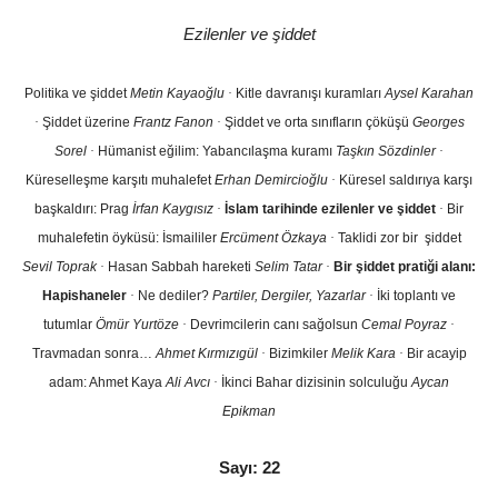
Ezilenler ve şiddet
Politika ve şiddet
Metin Kayaoğlu
·
Kitle davranışı kuramları
Aysel Karahan
·
Şiddet üzerine
Frantz Fanon
·
Şiddet ve orta sınıfların çöküşü
Georges
Sorel
·
Hümanist eğilim: Yabancılaşma kuramı
Taşkın Sözdinler
·
Küreselleşme karşıtı muhalefet
Erhan Demircioğlu
·
Küresel saldırıya karşı
başkaldırı: Prag
İrfan Kaygısız
·
İslam tarihinde ezilenler ve şiddet
·
Bir
muhalefetin öyküsü: İsmaililer
Ercüment Özkaya
·
Taklidi zor bir şiddet
Sevil Toprak
·
Hasan Sabbah hareketi
Selim Tatar
·
Bir şiddet pratiği alanı:
Hapishaneler
·
Ne dediler?
Partiler, Dergiler, Yazarlar
·
İki toplantı ve
tutumlar
Ömür Yurtöze
·
Devrimcilerin canı sağolsun
Cemal Poyraz
·
Travmadan sonra…
Ahmet Kırmızıgül
·
Bizimkiler
Melik Kara
·
Bir acayip
adam: Ahmet Kaya
Ali Avcı
·
İkinci Bahar dizisinin solculuğu
Aycan
Epikman
Sayı: 22