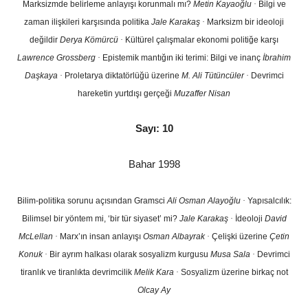
Marksizmde belirleme anlayışı korunmalı mı?
Metin Kayaoğlu
·
Bilgi ve
zaman ilişkileri karşısında politika
Jale Karakaş
·
Marksizm bir ideoloji
değildir
Derya Kömürcü
·
Kültürel çalışmalar ekonomi politiğe karşı
Lawrence Grossberg
·
Epistemik mantığın iki terimi: Bilgi ve inanç
İbrahim
Daşkaya
·
Proletarya diktatörlüğü üzerine
M. Ali Tütüncüler
·
Devrimci
hareketin yurtdışı gerçeği
Muzaffer Nisan
Sayı: 10
Bahar 1998
Bilim-politika sorunu açısından Gramsci
Ali Osman Alayoğlu
·
Yapısalcılık:
Bilimsel bir yöntem mi, ‘bir tür siyaset’ mi?
Jale Karakaş
·
İdeoloji
David
McLellan
·
Marx’ın insan anlayışı
Osman Albayrak
·
Çelişki üzerine
Çetin
Konuk
·
Bir ayrım halkası olarak sosyalizm kurgusu
Musa Sala
·
Devrimci
tiranlık ve tiranlıkta devrimcilik
Melik Kara
·
Sosyalizm üzerine birkaç not
Olcay Ay