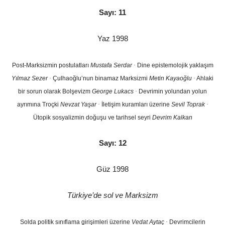
Sayı: 11
Yaz 1998
Post-Marksizmin postulatları
Mustafa Serdar
·
Dine epistemolojik yaklaşım
Yılmaz Sezer
·
Çulhaoğlu’nun binamaz Marksizmi
Metin Kayaoğlu
·
Ahlaki
bir sorun olarak Bolşevizm
George Lukacs
·
Devrimin yolundan yolun
ayrımına Troçki
Nevzat Yaşar
·
İletişim kuramları üzerine
Sevil Toprak
·
Ütopik sosyalizmin doğuşu ve tarihsel seyri
Devrim Kalkan
Sayı: 12
Güz 1998
Türkiye’de sol ve Marksizm
Solda politik sınıflama girişimleri üzerine
Vedat Aytaç
·
Devrimcilerin