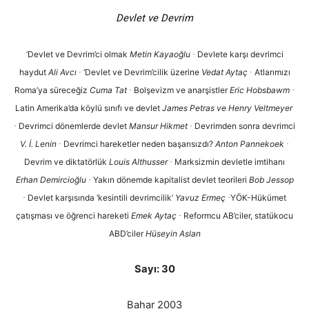
Devlet ve Devrim
‘Devlet ve Devrim’ci olmak
Metin Kayaoğlu
Devlete karşı devrimci
·
haydut
Ali Avcı
‘Devlet ve Devrim’cilik üzerine
Vedat Aytaç
Atlarımızı
·
·
Roma’ya süreceğiz
Cuma Tat
Bolşevizm ve anarşistler
Eric Hobsbawm
·
·
Latin Amerika’da köylü sınıfı ve devlet
James Petras ve Henry Veltmeyer
Devrimci dönemlerde devlet
Mansur Hikmet
Devrimden sonra devrimci
·
·
V. İ. Lenin
Devrimci hareketler neden başarısızdı?
Anton Pannekoek
·
·
Devrim ve diktatörlük
Louis Althusser
Marksizmin devletle imtihanı
·
Erhan Demircioğlu
Yakın dönemde kapitalist devlet teorileri
Bob Jessop
·
Devlet karşısında ‘kesintili devrimcilik’
Yavuz Ermeç
YÖK-Hükümet
·
·
çatışması ve öğrenci hareketi
Emek Aytaç
Reformcu AB’ciler, statükocu
·
ABD’ciler
Hüseyin Aslan
Sayı: 30
Bahar 2003