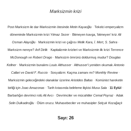
Marksizmin krizi
Post-Marksizm ile dar-Marksizmin ötesinde
Metin Kayaoğlu
·
Tekelci emperyalizm
döneminde Marksizmin krizi
Yılmaz Sezer
·
Bitmeyen kavga, ‘bitmeyen’ kriz
Ali
Osman Alayoğlu
·
Marksizmin krizi ve çağrısı
Melik Kara, İ. Mert, S. Sahra
·
Marksizm nereye?
Arif Dirlik
·
Kapitalizmin krizleri ve Marksizmin ilk krizi
Terrence
McDonough ve Robert Drago
·
Marksizm ömrünü doldurmuş mudur?
Douglas
Kellner
·
Marksizmin bunalımı
Louis Althusser
·
Althusser’i yeniden okumak
Antonio
Callari ve David F. Ruccio
·
Sosyalizm: Kaçma zamanı mı?
Monthly Review
·
Marksizmin geleceğindeki olanaklar üzerine
Aristides Baltas
·
Komünist hareketin
birliği için
Joao Amazonas
·
Tarih kıtasında belirleme ilişkisi
Musa Sala
·
11 Eylül
·
Barbarlığın devrimci rolü
Ali Avcı
·
Devrimciler ve mücahitler
Cemal Poyraz
·
Adak
Selin Dulkadiroğlu
·
Ölüm orucu: Muhasebeciler ve muhasipler
Selçuk Kozağaçlı
Sayı: 26