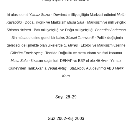
İki ulus teorisi
Yılmaz Sezer
·
Devrimci milliyetçiliğin Marksist edinimi
Metin
Kayaoğlu
·
Doğa, ırkçılık ve Marksizm
Musa Sala
·
Marksizm ve milliyetçilik
Shlomo Avineri
·
Batı milliyetçiliği ve Doğu milliyetçiliği
Benedict Anderson
·
Sih mücadelesine genel bir bakış
Göksel Tanrıverdi
·
Politik değişimin
geleceği gelişmekte olan ülkelerde
G. Myres
·
Ekoloji ve Marksizm üzerine
Gülsüm Emek Aytaç
·
Teoride Doğrultu ve memurların sınıfsal konumu
Musa Sala
·
3 kasım seçimleri: DEHAP ve ESP el ele
Ali Avcı
·
‘Yılmaz
Güney’den Tarık Akan’a
Vedat Aytaç
·
Statükocu AB, devrimci ABD
Melik
Kara
Sayı: 28-29
Güz 2002-Kış 2003