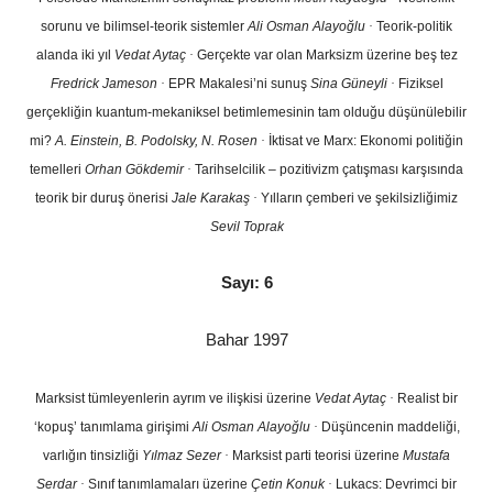
sorunu ve bilimsel-teorik sistemler
Ali Osman Alayoğlu
·
Teorik-politik
alanda iki yıl
Vedat Aytaç
·
Gerçekte var olan Marksizm üzerine beş tez
Fredrick Jameson
·
EPR Makalesi’ni sunuş
Sina Güneyli
·
Fiziksel
gerçekliğin kuantum-mekaniksel betimlemesinin tam olduğu düşünülebilir
mi?
A. Einstein, B. Podolsky, N. Rosen
·
İktisat ve Marx: Ekonomi politiğin
temelleri
Orhan Gökdemir
·
Tarihselcilik – pozitivizm çatışması karşısında
teorik bir duruş önerisi
Jale Karakaş
·
Yılların çemberi ve şekilsizliğimiz
Sevil Toprak
Sayı: 6
Bahar 1997
Marksist tümleyenlerin ayrım ve ilişkisi üzerine
Vedat Aytaç
·
Realist bir
‘kopuş’ tanımlama girişimi
Ali Osman Alayoğlu
·
Düşüncenin maddeliği,
varlığın tinsizliği
Yılmaz Sezer
·
Marksist parti teorisi üzerine
Mustafa
Serdar
·
Sınıf tanımlamaları üzerine
Çetin Konuk
·
Lukacs: Devrimci bir