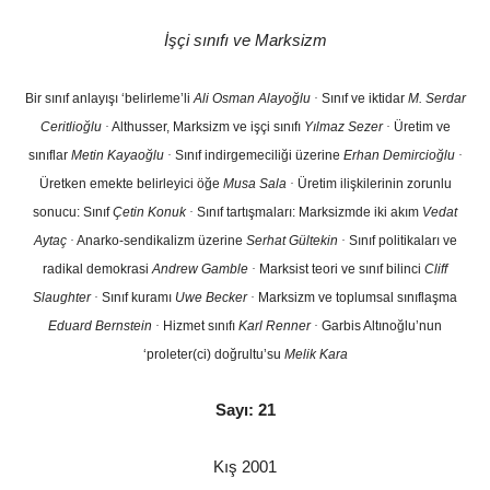
İşçi sınıfı ve Marksizm
Bir sınıf anlayışı ‘belirleme’li
Ali Osman Alayoğlu
·
Sınıf ve iktidar
M. Serdar
Ceritlioğlu
·
Althusser, Marksizm ve işçi sınıfı
Yılmaz Sezer
·
Üretim ve
sınıflar
Metin Kayaoğlu
·
Sınıf indirgemeciliği üzerine
Erhan Demircioğlu
·
Üretken emekte belirleyici öğe
Musa Sala
·
Üretim ilişkilerinin zorunlu
sonucu: Sınıf
Çetin Konuk
·
Sınıf tartışmaları: Marksizmde iki akım
Vedat
Aytaç
·
Anarko-sendikalizm üzerine
Serhat Gültekin
·
Sınıf politikaları ve
radikal demokrasi
Andrew Gamble
·
Marksist teori ve sınıf bilinci
Cliff
Slaughter
·
Sınıf kuramı
Uwe Becker
·
Marksizm ve toplumsal sınıflaşma
Eduard Bernstein
·
Hizmet sınıfı
Karl Renner
·
Garbis Altınoğlu’nun
‘proleter(ci) doğrultu’su
Melik Kara
Sayı: 21
Kış 2001