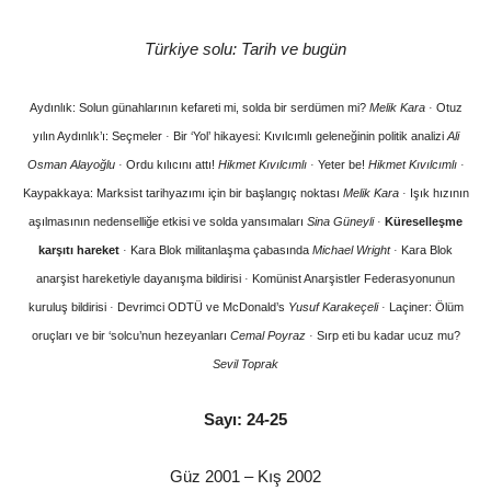
Türkiye solu: Tarih ve bugün
Aydınlık: Solun günahlarının kefareti mi, solda bir serdümen mi?
Melik Kara
·
Otuz
yılın Aydınlık’ı: Seçmeler
·
Bir ‘Yol’ hikayesi: Kıvılcımlı geleneğinin politik analizi
Ali
Osman Alayoğlu
·
Ordu kılıcını attı!
Hikmet Kıvılcımlı
·
Yeter be!
Hikmet Kıvılcımlı
·
Kaypakkaya: Marksist tarihyazımı için bir başlangıç noktası
Melik Kara
·
Işık hızının
aşılmasının nedenselliğe etkisi ve solda yansımaları
Sina Güneyli
·
Küreselleşme
karşıtı hareket
·
Kara Blok militanlaşma çabasında
Michael Wright
·
Kara Blok
anarşist hareketiyle dayanışma bildirisi
·
Komünist Anarşistler Federasyonunun
kuruluş bildirisi
·
Devrimci ODTÜ ve McDonald’s
Yusuf Karakeçeli
·
Laçiner: Ölüm
oruçları ve bir ‘solcu’nun hezeyanları
Cemal Poyraz
·
Sırp eti bu kadar ucuz mu?
Sevil Toprak
Sayı: 24-25
Güz 2001 – Kış 2002