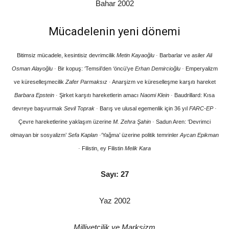
Bahar 2002
Mücadelenin yeni dönemi
Bitimsiz mücadele, kesintisiz devrimcilik
Metin Kayaoğlu
·
Barbarlar ve asiler
Ali
Osman Alayoğlu
·
Bir kopuş: ‘Temsil’den ‘öncü’ye
Erhan Demircioğlu
·
Emperyalizm
ve küreselleşmecilik
Zafer Parmaksız
·
Anarşizm ve küreselleşme karşıtı hareket
Barbara Epstein
·
Şirket karşıtı hareketlerin amacı
Naomi Klein
·
Baudrillard: Kısa
devreye başvurmak
Sevil Toprak
·
Barış ve ulusal egemenlik için 36 yıl
FARC-EP
·
Çevre hareketlerine yaklaşım üzerine
M. Zehra Şahin
·
Sadun Aren: ‘Devrimci
olmayan bir sosyalizm’
Sefa Kaplan
·
‘Yağma’ üzerine politik temrinler
Aycan Epikman
·
Filistin, ey Filistin
Melik Kara
Sayı: 27
Yaz 2002
Milliyetçilik ve Marksizm