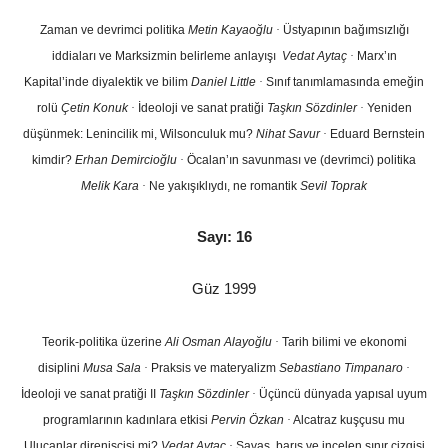
Zaman ve devrimci politika
Metin Kayaoğlu
·
Üstyapının bağımsızlığı
iddiaları ve Marksizmin belirleme anlayışı
Vedat Aytaç
·
Marx’ın
Kapital’inde diyalektik ve bilim
Daniel Little
·
Sınıf tanımlamasında emeğin
rolü
Çetin Konuk
·
İdeoloji ve sanat pratiği
Taşkın Sözdinler
·
Yeniden
düşünmek: Lenincilik mi, Wilsonculuk mu?
Nihat Savur
·
Eduard Bernstein
kimdir?
Erhan Demircioğlu
·
Öcalan’ın savunması ve (devrimci) politika
Melik Kara
·
Ne yakışıklıydı, ne romantik
Sevil Toprak
Sayı: 16
Güz 1999
Teorik-politika üzerine
Ali Osman Alayoğlu
·
Tarih bilimi ve ekonomi
disiplini
Musa Sala
·
Praksis ve materyalizm
Sebastiano Timpanaro
·
İdeoloji ve sanat pratiği II
Taşkın Sözdinler
·
Üçüncü dünyada yapısal uyum
programlarının kadınlara etkisi
Pervin Özkan
·
Alcatraz kuşçusu mu
Ulucanlar direnişçisi mi?
Vedat Aytaç
·
Savaş, barış ve incelen sınır çizgisi