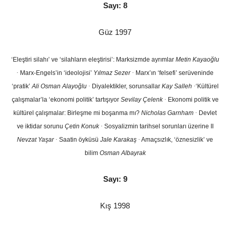
Sayı: 8
Güz 1997
‘Eleştiri silahı’ ve ‘silahların eleştirisi’: Marksizmde ayrımlar
Metin Kayaoğlu
·
Marx-Engels’in ‘ideolojisi’
Yılmaz Sezer
·
Marx’ın ‘felsefi’ serüveninde
‘pratik’
Ali Osman Alayoğlu
·
Diyalektikler, sorunsallar
Kay Salleh
·
‘Kültürel
çalışmalar’la ‘ekonomi politik’ tartışıyor
Sevilay Çelenk
·
Ekonomi politik ve
kültürel çalışmalar: Birleşme mi boşanma mı?
Nicholas Garnham
·
Devlet
ve iktidar sorunu
Çetin Konuk
·
Sosyalizmin tarihsel sorunları üzerine II
Nevzat Yaşar
·
Saatin öyküsü
Jale Karakaş
·
Amaçsızlık, ‘öznesizlik’ ve
bilim
Osman Albayrak
Sayı: 9
Kış 1998