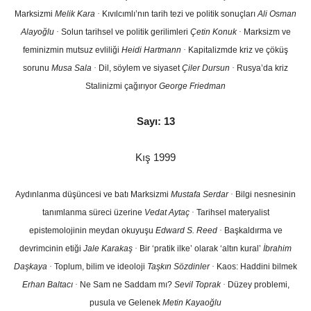
Marksizmi
Melik Kara
·
Kıvılcımlı’nın tarih tezi ve politik sonuçları
Ali Osman
Alayoğlu
·
Solun tarihsel ve politik gerilimleri
Çetin Konuk
·
Marksizm ve
feminizmin mutsuz evliliği
Heidi Hartmann
·
Kapitalizmde kriz ve çöküş
sorunu
Musa Sala
·
Dil, söylem ve siyaset
Çiler Dursun
·
Rusya’da kriz
Stalinizmi çağırıyor
George Friedman
Sayı: 13
Kış 1999
Aydınlanma düşüncesi ve batı Marksizmi
Mustafa Serdar
·
Bilgi nesnesinin
tanımlanma süreci üzerine
Vedat Aytaç
·
Tarihsel materyalist
epistemolojinin meydan okuyuşu
Edward S. Reed
·
Başkaldırma ve
devrimcinin etiği
Jale Karakaş
·
Bir ‘pratik ilke’ olarak ‘altın kural’
İbrahim
Daşkaya
·
Toplum, bilim ve ideoloji
Taşkın Sözdinler
·
Kaos: Haddini bilmek
Erhan Baltacı
·
Ne Sam ne Saddam mı?
Sevil Toprak
·
Düzey problemi,
pusula ve Gelenek
Metin Kayaoğlu