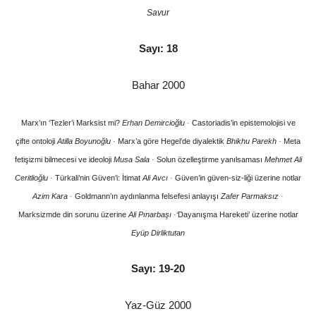
Savur
Sayı: 18
Bahar 2000
Marx’ın ‘Tezler’i Marksist mi?
Erhan Demircioğlu
Castoriadis’in epistemolojisi ve
·
çifte ontoloji
Atilla Boyunoğlu
Marx’a göre Hegel’de diyalektik
Bhikhu Parekh
Meta
·
·
fetişizmi bilmecesi ve ideoloji
Musa Sala
Solun özelleştirme yanılsaması
Mehmet Ali
·
Ceritlioğlu
Türkali’nin Güven’i: İtimat
Ali Avcı
Güven’in güven-siz-liği üzerine notlar
·
·
Azim Kara
Goldmann’ın aydınlanma felsefesi anlayışı
Zafer Parmaksız
·
·
Marksizmde din sorunu üzerine
Ali Pınarbaşı
‘Dayanışma Hareketi’ üzerine notlar
·
Eyüp Dirliktutan
Sayı: 19-20
Yaz-Güz 2000