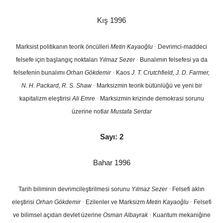
Kış 1996
Marksist politikanın teorik öncülleri
Metin Kayaoğlu
·
Devrimci-maddeci
felsefe için başlangıç noktaları
Yılmaz Sezer
·
Bunalımın felsefesi ya da
felsefenin bunalımı
Orhan Gökdemir
·
Kaos
J. T. Crutchfield, J. D. Farmer,
N. H. Packard, R. S. Shaw
·
Marksizmin teorik bütünlüğü ve yeni bir
kapitalizm eleştirisi
Ali Emre
·
Marksizmin krizinde demokrasi sorunu
üzerine notlar
Mustafa Serdar
Sayı: 2
Bahar 1996
Tarih biliminin devrimcileştirilmesi sorunu
Yılmaz Sezer
·
Felsefi aklın
eleştirisi
Orhan Gökdemir
·
Ezilenler ve Marksizm
Metin Kayaoğlu
·
Felsefi
ve bilimsel açıdan devlet üzerine
Osman Albayrak
·
Kuantum mekaniğine