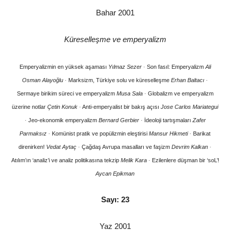
Bahar 2001
Küreselleşme ve emperyalizm
Emperyalizmin en yüksek aşaması
Yılmaz Sezer
·
Son fasıl: Emperyalizm
Ali
Osman Alayoğlu
·
Marksizm, Türkiye solu ve küreselleşme
Erhan Baltacı
·
Sermaye birikim süreci ve emperyalizm
Musa Sala
·
Globalizm ve emperyalizm
üzerine notlar
Çetin Konuk
·
Anti-emperyalist bir bakış açısı
Jose Carlos Mariategui
·
Jeo-ekonomik emperyalizm
Bernard Gerbier
·
İdeoloji tartışmaları
Zafer
Parmaksız
·
Komünist pratik ve popülizmin eleştirisi
Mansur Hikmeti
·
Barikat
direnirken!
Vedat Aytaç
·
Çağdaş Avrupa masalları ve faşizm
Devrim Kalkan
·
Atılım’ın ‘analiz’i ve analiz politikasına tekzip
Melik Kara
·
Ezilenlere düşman bir ‘soL’!
Aycan Epikman
Sayı: 23
Yaz 2001