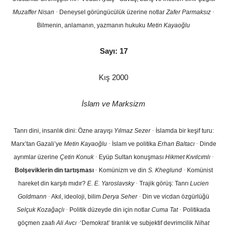
Muzaffer Nisan
·
Deneysel görüngücülük üzerine notlar
Zafer Parmaksız
·
Bilmenin, anlamanın, yazmanın hukuku
Metin Kayaoğlu
Sayı: 17
Kış 2000
İslam ve Marksizm
Tanrı dini, insanlık dini: Özne arayışı
Yılmaz Sezer
·
İslamda bir keşif turu:
Marx’tan Gazali’ye
Metin Kayaoğlu
·
İslam ve politika
Erhan Baltacı
·
Dinde
ayrımlar üzerine
Çetin Konuk
·
Eyüp Sultan konuşması
Hikmet Kıvılcımlı
·
Bolşeviklerin din tartışması
·
Komünizm ve din
S. Kheglund
·
Komünist
hareket din karşıtı mıdır?
E. E. Yaroslavsky
·
Trajik görüş: Tanrı
Lucien
Goldmann
·
Akıl, ideoloji, bilim
Derya Seher
·
Din ve vicdan özgürlüğü
Selçuk Kozağaçlı
·
Politik düzeyde din için notlar
Cuma Tat
·
Politikada
göçmen zaafı
Ali Avcı
·
‘Demokrat’ tiranlık ve subjektif devrimcilik
Nihat