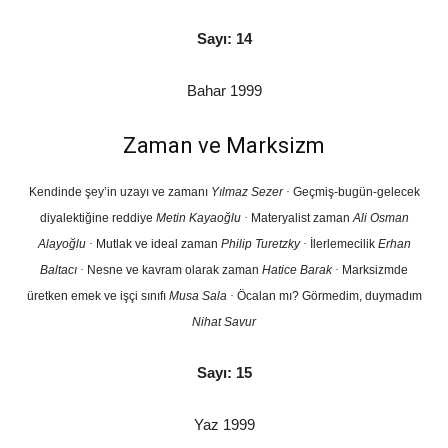
Sayı: 14
Bahar 1999
Zaman ve Marksizm
Kendinde şey’in uzayı ve zamanı
Yılmaz Sezer
·
Geçmiş-bugün-gelecek
diyalektiğine reddiye
Metin Kayaoğlu
·
Materyalist zaman
Ali Osman
Alayoğlu
·
Mutlak ve ideal zaman
Philip Turetzky
·
İlerlemecilik
Erhan
Baltacı
·
Nesne ve kavram olarak zaman
Hatice Barak
·
Marksizmde
üretken emek ve işçi sınıfı
Musa Sala
·
Öcalan mı? Görmedim, duymadım
Nihat Savur
Sayı: 15
Yaz 1999