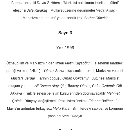
Bohm alternatifi
David Z. Albert
·
‘Marksist politikanın teorik öncülleri’
eleştirisi
Jale Karakaş
·
Mülkiyet üzerine değinmeler
Vedat Aytaç
·
‘Marksizmin bunalımı’ ya da ‘teorik kriz’
Serhat Gültekin
Sayı: 3
Yaz 1996
Özne, bilim ve Marksizmin gerilimleri
Metin Kayaoğlu
·
Felsefenin maddeci
pratiği ve metafizik öğe
Yılmaz Sezer
·
İşçi sınıfı hareketi, Marksizm ve parti
Mustafa Serdar
·
Tarihin doğuşu
Orhan Gökdemir
·
Bütünsel Marksist
oluşum yolunda
Ali Osman Alayoğlu, Tuncay Yılmaz, Cafer Özdemir, Gül
Akkaya
·
Türk felsefesi belletim kürsülerinden doğmayacaktır
Mehmet
Çolak
·
Dünyayı değiştirmek: Praksisten üretime
Etienne Balibar
·
1
Mayıs’ın ardından birkaç söz
Melik Kara
·
Bilimlerdeki sabitler ve korunum
yasaları
Sina Güneyli