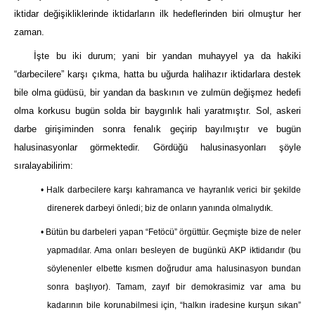
iktidar değişikliklerinde iktidarların ilk hedeflerinden biri olmuştur her
zaman.
İşte bu iki durum; yani bir yandan muhayyel ya da hakiki
“darbecilere” karşı çıkma, hatta bu uğurda halihazır iktidarlara destek
bile olma güdüsü, bir yandan da baskının ve zulmün değişmez hedefi
olma korkusu bugün solda bir baygınlık hali yaratmıştır. Sol, askeri
darbe girişiminden sonra fenalık geçirip bayılmıştır ve bugün
halusinasyonlar görmektedir. Gördüğü halusinasyonları şöyle
sıralayabilirim:
• Halk darbecilere karşı kahramanca ve hayranlık verici bir şekilde
direnerek darbeyi önledi; biz de onların yanında olmalıydık.
• Bütün bu darbeleri yapan “Fetöcü” örgüttür. Geçmişte bize de neler
yapmadılar. Ama onları besleyen de bugünkü AKP iktidarıdır (bu
söylenenler elbette kısmen doğrudur ama halusinasyon bundan
sonra başlıyor). Tamam, zayıf bir demokrasimiz var ama bu
kadarının bile korunabilmesi için, “halkın iradesine kurşun sıkan”