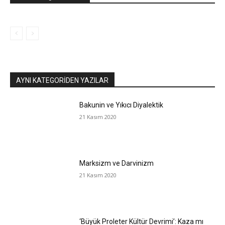
AYNI KATEGORIDEN YAZILAR
Bakunin ve Yıkıcı Diyalektik
21 Kasım 2020
Marksizm ve Darvinizm
21 Kasım 2020
‘Büyük Proleter Kültür Devrimi’: Kaza mı