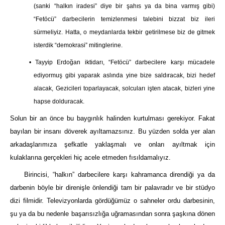
(sanki “halkın iradesi” diye bir şahıs ya da bina varmış gibi)
“Fetöcü” darbecilerin temizlenmesi talebini bizzat biz ileri
sürmeliyiz. Hatta, o meydanlarda tekbir getirilmese biz de gitmek
isterdik “demokrasi” mitinglerine.
• Tayyip Erdoğan iktidarı, “Fetöcü” darbecilere karşı mücadele
ediyormuş gibi yaparak aslında yine bize saldıracak, bizi hedef
alacak, Gezicileri toparlayacak, solcuları işten atacak, bizleri yine
hapse dolduracak.
Solun bir an önce bu baygınlık halinden kurtulması gerekiyor. Fakat
bayılan bir insanı döverek ayıltamazsınız. Bu yüzden solda yer alan
arkadaşlarımıza şefkatle yaklaşmalı ve onları ayıltmak için
kulaklarına gerçekleri hiç acele etmeden fısıldamalıyız.
Birincisi, “halkın” darbecilere karşı kahramanca direndiği ya da
darbenin böyle bir direnişle önlendiği tam bir palavradır ve bir stüdyo
dizi filmidir. Televizyonlarda gördüğümüz o sahneler ordu darbesinin,
şu ya da bu nedenle başarısızlığa uğramasından sonra şaşkına dönen