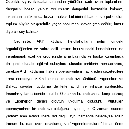
Özellikle siyasi iktidarlar tarafından yürütülen cadı avları toplumların
dengesini bozar, yalnız toplumların dengesini bozmakla kalmaz,
insanların ahlâkını da bozar. Herkes birbirinin ihbarcısı ve polisi olur,
toplum büyük bir gerginlik yaşar, toplumsal dayanışma dağılır, huzur
diye bir şey kalmaz.
Geçmişte, AKP iktidarı, Fetullahçıların polis içindeki
örgütlülüğünden ve sahte delil üretme konusundaki becerisinden de
yararlanarak özellikle ordu içinde ama basında ve başka kurumlarda
da gerek ulusalcı eğilimli subaylara, ulusalcı partilerin mensuplarına,
gerekse AKP iktidarının haksız operasyonlarını açık eden gazetecilere
karşı neredeyse 5-6 yıl süren bir cadı avı sürdürdü. Ergenekon ve
Balyoz davaları uydurma delillerle açıldı ve yıllarca sürdürüldü.
İnsanlar yıllarca içeride tutuldu. O zaman bu cadı avına karşı çıkmış
ve Ergenekon denen örgütün uydurma olduğunu, yürütülen
operasyonların bir cadı avı olduğunu söylemiştik. O zaman, sadece
yetmez ama evetçi liberal sol değil, aynı zamanda neredeyse solun
tamamı bu cadı avını onaylamış ve “Ergenekoncuların” bir an önce