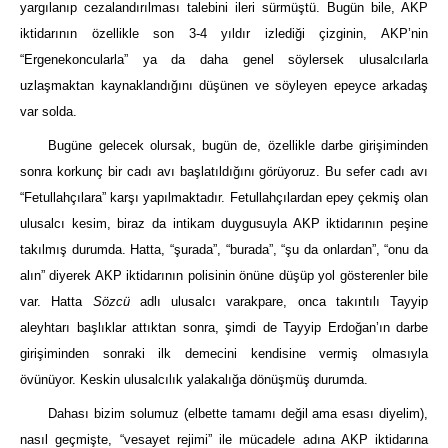
yargılanıp cezalandırılması talebini ileri sürmüştü. Bugün bile, AKP
iktidarının özellikle son 3-4 yıldır izlediği çizginin, AKP’nin
“Ergenekoncularla” ya da daha genel söylersek ulusalcılarla
uzlaşmaktan kaynaklandığını düşünen ve söyleyen epeyce arkadaş
var solda.
Bugüne gelecek olursak, bugün de, özellikle darbe girişiminden
sonra korkunç bir cadı avı başlatıldığını görüyoruz. Bu sefer cadı avı
“Fetullahçılara” karşı yapılmaktadır. Fetullahçılardan epey çekmiş olan
ulusalcı kesim, biraz da intikam duygusuyla AKP iktidarının peşine
takılmış durumda. Hatta, “şurada”, “burada”, “şu da onlardan”, “onu da
alın” diyerek AKP iktidarının polisinin önüne düşüp yol gösterenler bile
var. Hatta
Sözcü
adlı ulusalcı varakpare, onca takıntılı Tayyip
aleyhtarı başlıklar attıktan sonra, şimdi de Tayyip Erdoğan’ın darbe
girişiminden sonraki ilk demecini kendisine vermiş olmasıyla
övünüyor. Keskin ulusalcılık yalakalığa dönüşmüş durumda.
Dahası bizim solumuz (elbette tamamı değil ama esası diyelim),
nasıl geçmişte, “vesayet rejimi” ile mücadele adına AKP iktidarına