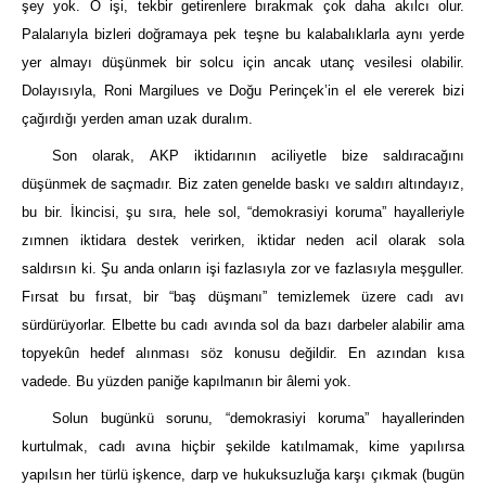
şey yok. O işi, tekbir getirenlere bırakmak çok daha akılcı olur.
Palalarıyla bizleri doğramaya pek teşne bu kalabalıklarla aynı yerde
yer almayı düşünmek bir solcu için ancak utanç vesilesi olabilir.
Dolayısıyla, Roni Margilues ve Doğu Perinçek’in el ele vererek bizi
çağırdığı yerden aman uzak duralım.
Son olarak, AKP iktidarının aciliyetle bize saldıracağını
düşünmek de saçmadır. Biz zaten genelde baskı ve saldırı altındayız,
bu bir. İkincisi, şu sıra, hele sol, “demokrasiyi koruma” hayalleriyle
zımnen iktidara destek verirken, iktidar neden acil olarak sola
saldırsın ki. Şu anda onların işi fazlasıyla zor ve fazlasıyla meşguller.
Fırsat bu fırsat, bir “baş düşmanı” temizlemek üzere cadı avı
sürdürüyorlar. Elbette bu cadı avında sol da bazı darbeler alabilir ama
topyekûn hedef alınması söz konusu değildir. En azından kısa
vadede. Bu yüzden paniğe kapılmanın bir âlemi yok.
Solun bugünkü sorunu, “demokrasiyi koruma” hayallerinden
kurtulmak, cadı avına hiçbir şekilde katılmamak, kime yapılırsa
yapılsın her türlü işkence, darp ve hukuksuzluğa karşı çıkmak (bugün