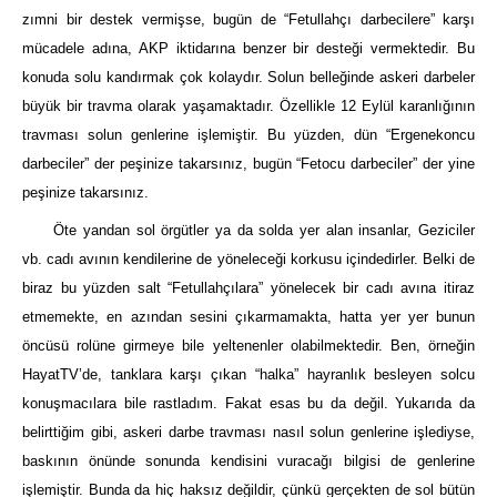
zımni bir destek vermişse, bugün de “Fetullahçı darbecilere” karşı
mücadele adına, AKP iktidarına benzer bir desteği vermektedir. Bu
konuda solu kandırmak çok kolaydır. Solun belleğinde askeri darbeler
büyük bir travma olarak yaşamaktadır. Özellikle 12 Eylül karanlığının
travması solun genlerine işlemiştir. Bu yüzden, dün “Ergenekoncu
darbeciler” der peşinize takarsınız, bugün “Fetocu darbeciler” der yine
peşinize takarsınız.
Öte yandan sol örgütler ya da solda yer alan insanlar, Geziciler
vb. cadı avının kendilerine de yöneleceği korkusu içindedirler. Belki de
biraz bu yüzden salt “Fetullahçılara” yönelecek bir cadı avına itiraz
etmemekte, en azından sesini çıkarmamakta, hatta yer yer bunun
öncüsü rolüne girmeye bile yeltenenler olabilmektedir. Ben, örneğin
HayatTV’de, tanklara karşı çıkan “halka” hayranlık besleyen solcu
konuşmacılara bile rastladım. Fakat esas bu da değil. Yukarıda da
belirttiğim gibi, askeri darbe travması nasıl solun genlerine işlediyse,
baskının önünde sonunda kendisini vuracağı bilgisi de genlerine
işlemiştir. Bunda da hiç haksız değildir, çünkü gerçekten de sol bütün