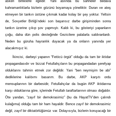
askeri birliklerle ilgilidir. Yani aslında bu sahneler bedava
kahramanlıklarla bizlerin gözünü boyamaya yöneliktir. Duran ve ateş
etmeyen bir tankın üstüne çıkmak kadar kolay bir şey yoktur. Yeltsin
de, Sovyetler Birliği’ndeki son başarısız darbe girişiminden sonra
tankın üzerine çıkıp şov yapmıştı. Kaldı ki, bu gösteriyi yapanların
çoğu, daha dün polis desteğinde Gezicilere palalarla saldıranlardı.
Neden bu güruha hayranlık duyacak ya da onların yanında yer
alacakmışız ki.
İkincisi, darbeyi yapanın “Fetöcü örgüt” olduğu da tam bir iktidar
propagandasıdır ve bizzat Fetullahçıların bu propagandadan şerefyap
olduklarını tahmin etmek zor değildir. Yani “ben neymişim be abi”
dediklerine kalıbımı basarım. Bu darbe, AKP karşıtı ordu
mensuplarının bir darbesidir, Fetullahçılar da bugün AKP iktidarına
karşı olduklarına göre, içlerinde Fetullah taraftarlarının olması doğaldır.
Öte yandan, “zayıf bir demokrasimiz” (bu da HayatTV’den çalındı
kulağıma) olduğu tam bir ham hayaldir. Bence zayıf bir demokrasimiz
değil, zayıf bir diktatörlüğümüz var. Dolayısıyla, bizlerin koruyacağı bir