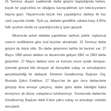
15 Temmuz akşam saatlerinde darbe girişimi başladığında herkes,
büyük bir şaşkınlıkla ne olduğunu kavrayabilmek için televizyonların
başına geçti. Hayatımızda birçok kez yaşadığımız darbeyi ilk kez
canlı yayında izledik. Öyle ya, darbeler genellikle sabaha karşı 4.00’te
halk uyurken olurdu ve uyandığınızda iş işten geçerdi.
Ülkemizde askeri darbeler yapıldıkları tarihsel, politik, toplumsal
sürecin özelliklerine göre özel biçimler almaktadır. 15 Temmuz darbe
girişimi de böyle oldu. Bu darbe girişiminin tarihte bir benzeri var: 27
Mayıs 1960 askeri darbesi ve devamında gelişen 1962 ve 1963 darbe
girişimleri. 27 Mayıs darbesi emir ve komuta zinciri içinde olmayan,
içlerinde general bile olmayan alt düzeydeki subay ve astsubayların
gerçekleştirdiği bir darbeydi. Dönemin Genelkurmay Başkanı Org.
Mustafa Şükrü Erdelhun, 27 Mayıs’tan bir gün önce darbecilerle
görüşüp ikna etmeye çalışmış, darbe günü darbe liderliğini kabul
etmeyince alt düzey subaylarca tutuklanmıştı. Sonrasında darbeciler
Genelkurmay Başkanı dahil 4 bine yakın subay ve astsubayı ordudan
atmışlardı.