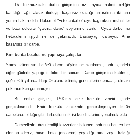
15 Temmuz’daki darbe girişimine az sayıda askeri birliğin
katıldığı, ağır aksak ilerleyip başarısız olacağı anlaşılınca iki ana
yorum hakim oldu: Hükümet “Fetöcü darbe” diye bağırırken, muhalifler
ve bazı solcular “çakma darbe” söylemine sarıldı. Oysa darbe, ne
Fetöcülerın işiydi ne de çakmaydı. Basbayağı darbeydi. Ama
başarısız bir darbe.
Kim bu darbeciler, ne yapmaya çalıştılar
Saray iktidarının Fetöcü darbe söylemine sarılması, ordu içindeki
diğer güçlerle yaptığı ittifakın bir sonucu. Darbe girişimine katılmış,
çoğu 70’li yıllarda Harp Okulunu bitirmiş generallerin cemaatçi olması
pek mümkün görünmüyor.
Bu darbe girişimi, TSK’nın emir komuta zinciri içinde
gerçekleşmedi. Emir komuta zincirinde gerçekleşmeyen bütün
darbelerde olduğu gibi darbecilerin ilk işi kendi içlerine yönelmek oldu.
Darbecilerin, örgütlendiği kuvvetlere bakınca- ordunun hemen her
alanına (deniz, hava, kara, jandarma) yayıldığı ama zayıf kaldığı