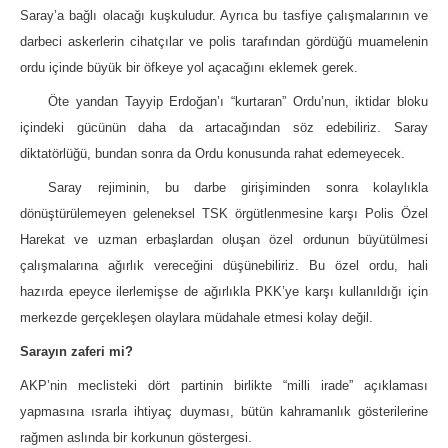
Saray’a bağlı olacağı kuşkuludur. Ayrıca bu tasfiye çalışmalarının ve
darbeci askerlerin cihatçılar ve polis tarafından gördüğü muamelenin
ordu içinde büyük bir öfkeye yol açacağını eklemek gerek.
Öte yandan Tayyip Erdoğan’ı “kurtaran” Ordu’nun, iktidar bloku
içindeki gücünün daha da artacağından söz edebiliriz. Saray
diktatörlüğü, bundan sonra da Ordu konusunda rahat edemeyecek.
Saray rejiminin, bu darbe girişiminden sonra kolaylıkla
dönüştürülemeyen geleneksel TSK örgütlenmesine karşı Polis Özel
Harekat ve uzman erbaşlardan oluşan özel ordunun büyütülmesi
çalışmalarına ağırlık vereceğini düşünebiliriz. Bu özel ordu, hali
hazırda epeyce ilerlemişse de ağırlıkla PKK’ye karşı kullanıldığı için
merkezde gerçekleşen olaylara müdahale etmesi kolay değil.
Sarayın zaferi mi?
AKP’nin meclisteki dört partinin birlikte “milli irade” açıklaması
yapmasına ısrarla ihtiyaç duyması, bütün kahramanlık gösterilerine
rağmen aslında bir korkunun göstergesi.