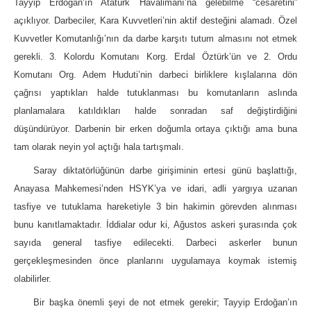
Tayyip Erdoğan’ın Atatürk Havalimanı’na gelebilme “cesaretini”
açıklıyor. Darbeciler, Kara Kuvvetleri’nin aktif desteğini alamadı. Özel
Kuvvetler Komutanlığı’nın da darbe karşıtı tutum almasını not etmek
gerekli. 3. Kolordu Komutanı Korg. Erdal Öztürk’ün ve 2. Ordu
Komutanı Org. Adem Huduti’nin darbeci birliklere kışlalarına dön
çağrısı yaptıkları halde tutuklanması bu komutanların aslında
planlamalara katıldıkları halde sonradan saf değiştirdiğini
düşündürüyor. Darbenin bir erken doğumla ortaya çıktığı ama buna
tam olarak neyin yol açtığı hala tartışmalı.
Saray diktatörlüğünün darbe girişiminin ertesi günü başlattığı,
Anayasa Mahkemesi’nden HSYK’ya ve idari, adli yargıya uzanan
tasfiye ve tutuklama hareketiyle 3 bin hakimin görevden alınması
bunu kanıtlamaktadır. İddialar odur ki, Ağustos askeri şurasında çok
sayıda general tasfiye edilecekti. Darbeci askerler bunun
gerçekleşmesinden önce planlarını uygulamaya koymak istemiş
olabilirler.
Bir başka önemli şeyi de not etmek gerekir; Tayyip Erdoğan’ın