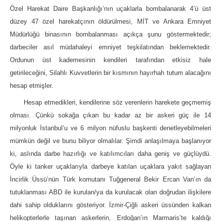
Özel Harekat Daire Başkanlığı’nın uçaklarla bombalanarak 4’ü üst
düzey 47 özel harekatçının öldürülmesi, MİT ve Ankara Emniyet
Müdürlüğü binasının bombalanması açıkça şunu göstermektedir;
darbeciler asıl müdahaleyi emniyet teşkilatından beklemektedir.
Ordunun üst kademesinin kendileri tarafından etkisiz hale
getirileceğini, Silahlı Kuvvetlerin bir kısmının hayırhah tutum alacağını
hesap etmişler.
Hesap etmedikleri, kendilerine söz verenlerin harekete geçmemiş
olması. Çünkü sokağa çıkan bu kadar az bir askeri güç ile 14
milyonluk İstanbul’u ve 6 milyon nüfuslu başkenti denetleyebilmeleri
mümkün değil ve bunu biliyor olmalılar. Şimdi anlaşılmaya başlanıyor
ki, aslında darbe hazırlığı ve katılımcıları daha geniş ve güçlüydü.
Öyle ki tanker uçaklarıyla darbeye katılan uçaklara yakıt sağlayan
İncirlik Üssü’nün Türk komutanı Tuğgeneral Bekir Ercan Van’ın da
tutuklanması ABD ile kurulan/ya da kurulacak olan doğrudan ilişkilere
dahi sahip olduklarını gösteriyor. İzmir-Çiğli askeri üssünden kalkan
helikopterlerle taşınan askerlerin, Erdoğan’ın Marmaris’te kaldığı