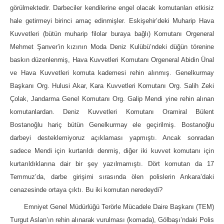
görülmektedir. Darbeciler kendilerine engel olacak komutanları etkisiz
hale getirmeyi birinci amaç edinmişler. Eskişehir’deki Muharip Hava
Kuvvetleri (bütün muharip filolar buraya bağlı) Komutanı Orgeneral
Mehmet Şanver’in kızının Moda Deniz Kulübü’ndeki düğün törenine
baskın düzenlenmiş, Hava Kuvvetleri Komutanı Orgeneral Abidin Ünal
ve Hava Kuvvetleri komuta kademesi rehin alınmış. Genelkurmay
Başkanı Org. Hulusi Akar, Kara Kuvvetleri Komutanı Org. Salih Zeki
Çolak, Jandarma Genel Komutanı Org. Galip Mendi yine rehin alınan
komutanlardan. Deniz Kuvvetleri Komutanı Oramiral Bülent
Bostanoğlu hariç bütün Genelkurmay ele geçirilmiş. Bostanoğlu
darbeyi desteklemiyoruz açıklaması yapmıştı. Ancak sonradan
sadece Mendi için kurtarıldı denmiş, diğer iki kuvvet komutanı için
kurtarıldıklarına dair bir şey yazılmamıştı. Dört komutan da 17
Temmuz’da, darbe girişimi sırasında ölen polislerin Ankara’daki
cenazesinde ortaya çıktı. Bu iki komutan neredeydi?
Emniyet Genel Müdürlüğü Terörle Mücadele Daire Başkanı (TEM)
Turgut Aslan’ın rehin alınarak vurulması (komada), Gölbaşı’ndaki Polis