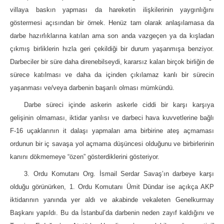
villaya baskın yapması da hareketin ilişkilerinin yaygınlığını
göstermesi açısından bir örnek. Henüz tam olarak anlaşılamasa da
darbe hazırlıklarına katılan ama son anda vazgeçen ya da kışladan
çıkmış birliklerin hızla geri çekildiği bir durum yaşanmışa benziyor.
Darbeciler bir süre daha direnebilseydi, kararsız kalan birçok birliğin de
sürece katılması ve daha da içinden çıkılamaz kanlı bir sürecin
yaşanması ve/veya darbenin başarılı olması mümkündü.
Darbe süreci içinde askerin askerle ciddi bir karşı karşıya
gelişinin olmaması, iktidar yanlısı ve darbeci hava kuvvetlerine bağlı
F-16 uçaklarının it dalaşı yapmaları ama birbirine ateş açmaması
ordunun bir iç savaşa yol açmama düşüncesi olduğunu ve birbirlerinin
kanını dökmemeye “özen” gösterdiklerini gösteriyor.
3. Ordu Komutanı Org. İsmail Serdar Savaş’ın darbeye karşı
olduğu görünürken, 1. Ordu Komutanı Ümit Dündar ise açıkça AKP
iktidarının yanında yer aldı ve akabinde vekaleten Genelkurmay
Başkanı yapıldı. Bu da İstanbul’da darbenin neden zayıf kaldığını ve