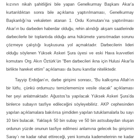
kızının nikah şahitliğini bile yapan Genelkurmay Başkanı Akar’a
kurtarıldıktan sonra bile açıklama yaptırılmaması, Genelkurmay
Başkanlığı’na vekaleten atanan 1. Ordu Komutanı’na yaptırılması
Akar’ın bu darbeden haberdar olduğu, rehin alındığı akşam saatlerinde
darbecilerle bir toplantıda olduğu ama hükümete yansıtmadan sorunu
çözmeye çalıştığı kuşkusuna yol açmaktadır. Darbecilerin lideri
olduğu söylenen Yüksek Askeri Şura üyesi ve eski Hava kuvvetleri
komutanı Org. Akın Öztürk’ün “Ben darbecileri ikna için Hulusi Akar’la
birlikte hareket ettim” açıklaması da bunu kanıtlar niteliktedir.
Tayyip Erdoğan’ın, darbe girişimi sonrası, “Bu kalkışma Allah’ın
bir lütfu, çünkü ordumuzu temizlememize vesile olacak” açıklaması
her şeyi anlatmaktadır. Ağustos’ta yapılacak Yüksek Askeri Şura’da
binlerce subayın tasfiye edileceğini söyleyebiliriz. AKP cephesinden
yapılan açıklamalara bakılırsa şimdiden yapılan tutuklamalarla bu sayı
10 bini bulacak. Yaklaşık 50 bin subay ve 50 bin astsubaydan oluşan
ordunun yüzde onunun tasfiye edilmesi anlamına gelecek bu girişimin
Saray’ı ne kadar rahat ettireceği, yeni komuta kademelerinin ne kadar