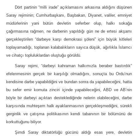
Dört partinin “milli irade” açıklamasını arkasına aldığını düşünen
Saray rejiminin; Cumhurbaşkanı, Başbakan, Diyanet, valiler, emniyet
müdürlerinin yani bütün devletin seferber olup, halkı sokağa
çağırmasına rağmen, ne darbenin yapıldığı gün ne de ertesi akşamı
gerçekleştirilen “darbeye karşı demokrasi şöleni” için büyük kitleleri
toplayamadığı, toplanan kalabalıkların sayıca düşük, ağırlıkla İslamcı
ve cihatçı topluluklardan oluştuğu görüldü.
Saray rejimi, “darbeyi kahraman halkımızla beraber bastırdık”
efelenmesinin gerçek bir karşılığı olmadığını, sonuçta bu Ordu’nun
kendisine darbe yapabildiğini ve bundan sonra da yapabileceğini, hatta
bu sefer emir komuta zinciri içinde yapabileceğini, ABD ve AB’nin
böyle bir darbeyi açıktan desteklediğinde nelerin olabileceğini, darbe
karşısında muhteşem halk ayaklanmasının gerçekleşmediğini, sürekli
gerginlik ve çatışma politikasının kendi tabanının bir bölümünü de
korkuttuğunu biliyor.
Şimdi Saray diktatörlüğü gücünü aldığı esas yere, devletin