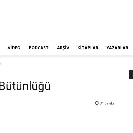
VIDEO
PODCAST
ARŞIV
KITAPLAR
YAZARLAR
ğü
 Bütünlüğü
31
dakika