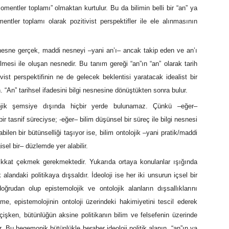
mentler toplamı” olmaktan kurtulur. Bu da bilimin belli bir “an” ya
ntler toplamı olarak pozitivist perspektifler ile ele alınmasının
 Bu nesne gerçek, maddi nesneyi –yani an’ı– ancak takip eden ve an’ı
ilmesi ile oluşan nesnedir. Bu tanım gereği “an”ın “an” olarak tarih
ist perspektifinin ne de gelecek beklentisi yaratacak idealist bir
 “An” tarihsel ifadesini bilgi nesnesine dönüştükten sonra bulur.
lojik şemsiye dışında hiçbir yerde bulunamaz. Çünkü –eğer–
ir tasnif süreciyse; -eğer– bilim düşünsel bir süreç ile bilgi nesnesi
len bir bütünselliği taşıyor ise, bilim ontolojik –yani pratik/maddi
sel bir– düzlemde yer alabilir.
 dikkat çekmek gerekmektedir. Yukarıda ortaya konulanlar ışığında
alandaki politikaya dışsaldır. İdeoloji ise her iki unsurun içsel bir
doğrudan olup epistemolojik ve ontolojik alanların dışsallıklarını
e, epistemolojinin ontoloji üzerindeki hakimiyetini tescil ederek
geçişken, bütünlüğün aksine politikanın bilim ve felsefenin üzerinde
u hegemonik bütünlükle beraber ideoloji politik alanın, “an”ın ya