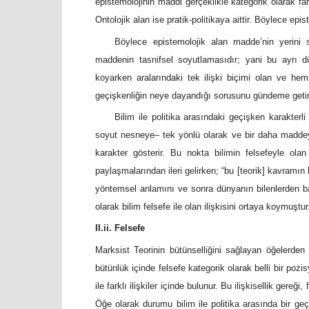
epistemolojinin maddi gerçeklikle kategorik olarak fa
Ontolojik alan ise pratik-politikaya aittir. Böylece epis
Böylece epistemolojik alan madde’nin yerini s
maddenin tasnifsel soyutlamasıdır; yani bu ayrı düzl
koyarken aralarındaki tek ilişki biçimi olan ve hem 
geçişkenliğin neye dayandığı sorusunu gündeme getiri
Bilim ile politika arasındaki geçişken karakterl
soyut nesneye– tek yönlü olarak ve bir daha maddey
karakter gösterir. Bu nokta bilimin felsefeyle olan i
paylaşmalarından ileri gelirken; “bu [teorik] kavramın 
yöntemsel anlamını ve sonra dünyanın bilenlerden ba
olarak bilim felsefe ile olan ilişkisini ortaya koymuştur
II.ii. Felsefe
Marksist Teorinin bütünselliğini sağlayan öğelerden 
bütünlük içinde felsefe kategorik olarak belli bir pozi
ile farklı ilişkiler içinde bulunur. Bu ilişkisellik gereğ
Öğe olarak durumu bilim ile politika arasında bir ge