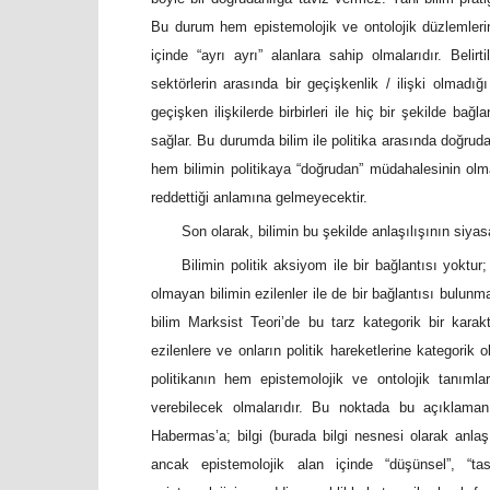
Bu durum hem epistemolojik ve ontolojik düzlemlerin 
içinde “ayrı ayrı” alanlara sahip olmalarıdır. Belirt
sektörlerin arasında bir geçişkenlik / ilişki olmadığ
geçişken ilişkilerde birbirleri ile hiç bir şekilde bağ
sağlar. Bu durumda bilim ile politika arasında doğrud
hem bilimin politikaya “doğrudan” müdahalesinin olmad
reddettiği anlamına gelmeyecektir.
Son olarak, bilimin bu şekilde anlaşılışının siyasa
Bilimin politik aksiyom ile bir bağlantısı yoktur
olmayan bilimin ezilenler ile de bir bağlantısı bulunmam
bilim Marksist Teori’de bu tarz kategorik bir kara
ezilenlere ve onların politik hareketlerine kategorik
politikanın hem epistemolojik ve ontolojik tanıml
verebilecek olmalarıdır. Bu noktada bu açıklama
Habermas’a; bilgi (burada bilgi nesnesi olarak anlaşı
ancak epistemolojik alan içinde “düşünsel”, “t