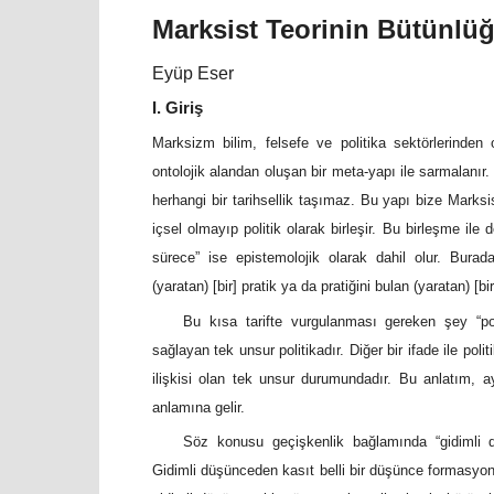
Marksist Teorinin Bütünlü
Eyüp Eser
I. Giriş
Marksizm bilim, felsefe ve politika sektörlerinden
ontolojik alandan oluşan bir meta-yapı ile sarmalanı
herhangi bir tarihsellik taşımaz. Bu yapı bize Marksis
içsel olmayıp politik olarak birleşir. Bu birleşme ile 
sürece” ise epistemolojik olarak dahil olur. Burad
(yaratan) [bir] pratik ya da pratiğini bulan (yaratan) [bi
Bu kısa tarifte vurgulanması gereken şey “pol
sağlayan tek unsur politikadır. Diğer bir ifade ile pol
ilişkisi olan tek unsur durumundadır. Bu anlatım, ay
anlamına gelir.
Söz konusu geçişkenlik bağlamında “gidimli 
Gidimli düşünceden kasıt belli bir düşünce formasyon