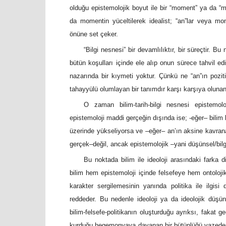
olduğu epistemolojik boyut ile bir “moment” ya da “mo
da momentin yüceltilerek idealist; “an”lar veya mome
önüne set çeker.
“Bilgi nesnesi” bir devamlılıktır, bir süreçtir.
bütün koşulları içinde ele alıp onun sürece tahvil ed
nazarında bir kıymeti yoktur. Çünkü ne “an”ın pozitiv
tahayyülü olumlayan bir tanımdır karşı karşıya olunan.
O zaman bilim-tarih-bilgi nesnesi epistemo
epistemoloji maddi gerçeğin dışında ise; -eğer– bilim b
üzerinde yükseliyorsa ve –eğer– an’ın aksine kavranabi
gerçek–değil, ancak epistemolojik –yani düşünsel/bilgi
Bu noktada bilim ile ideoloji arasındaki farka
bilim hem epistemoloji içinde felsefeye hem ontolojik 
karakter sergilemesinin yanında politika ile ilgisi 
reddeder. Bu nedenle ideoloji ya da ideolojik düşünm
bilim-felsefe-politikanın oluşturduğu ayrıksı, fakat 
kurduğu hegemonyaya dayanan bir bütünlüğü vazeder. B