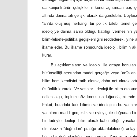
da konjonktürün çelişkilerini kendi açısından baş ç
altında daima tali çelişki olarak da görülebilir. Böyle
“an”da oluşmuş herhangi bir politik talebi temel ç
ideolojiye daima sahip olduğu katılığı vermesinin ya
bilim-felsefe-politika geçişkenliğini reddederek, yine 
ikame eder. Bu ikame sonucunda ideoloji, bilimin aksi
kurar.
Bu açıklamaların ve ideoloji ile ortaya konulan 
bütünselliği açısından maddi gerçeğe veya “an”a en 
bilim hem kendisini tarih olarak, daha net olarak ort
üstünlük kurarak. Ve yasalar. İdeoloji ile bilim arasın
edilen olgu, toplum söz konusu olduğunda, bilimde i
Fakat, buradaki fark bilimin ve ideolojinin bu yasaları
yasaların maddi gerçeklik ve eyleyiş ile doğrudan bir i
bir ifadeyle ideoloji –bilim olarak kabul ettiği– yasalar
olmaksızın “doğrudan” pratiğe aktarılabileceği anlayı
böyle bir doğrudanlığa taviz vermez. Yani bilim p