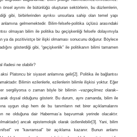
önsel ayrımı ile bütünlüğü oluşturan sektörlerin, bu düzlemlerin,
ildiği gibi, birbirlerinden ayrıksı unsurlara sahip olan temel yapı
ı anlamına gelmemektedir. Bilim-felsefe-politika üçlüsü arasındaki
lantısı olmayan bilim ile politika bu geçişkenliği felsefe dolayımıyla
an ya da pozitivistçe bir ilişki olmaması sonucunu doğurur. Böylece
ığını gösterdiği gibi, “geçişkenlik” ile politikanın bilimi tamamen
l ifadesi ne olabilir?
; aksi Platoncu bir siyaset anlamına gelir
[2]
. Politika ile bağlantısı
aktadır. Bilimin ezilenlerle, ezilenlerin bilimle ilişkisi yoktur. Eğer
kter sergiliyorsa o zaman böyle bir bilimin –vazgeçilmez olarak–
 olarak dışsal olduğunu gösterir. Bu durum, aynı zamanda, bilim ile
arına uygun olup hem de bu tanımların net birer açıklamalarını
nın ne olduğuna dair Habermas’a başvurmak yerinde olacaktır.
lmaktadır) ancak epistemolojik olarak üstlenilebilir
[3]
. Yani, bilim
asnifsel” ve “kavramsal” bir açıklama kazanır. Bunun anlamı