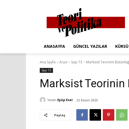
ANASAYFA
GÜNCEL YAZILAR
KÜRSÜ
Ana Sayfa
Arşiv
Sayı 73
Marksist Teorinin Bütünlü
Sayı 73
Marksist Teorinin
Yazan
Eyüp Eser
22 Kasım 2020
Paylaş