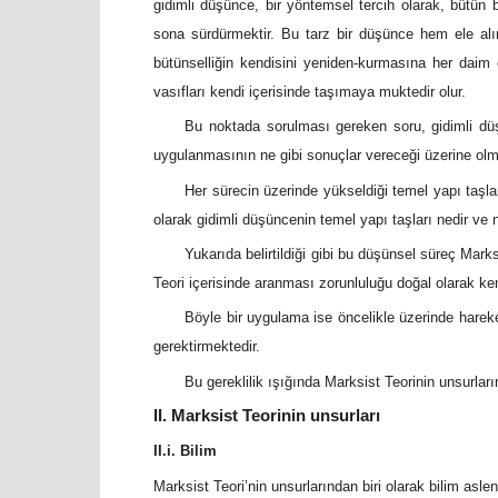
gidimli düşünce, bir yöntemsel tercih olarak, bütün 
sona sürdürmektir. Bu tarz bir düşünce hem ele alı
bütünselliğin kendisini yeniden-kurmasına her daim 
vasıfları kendi içerisinde taşımaya muktedir olur.
Bu noktada sorulması gereken soru, gidimli düşü
uygulanmasının ne gibi sonuçlar vereceği üzerine olma
Her sürecin üzerinde yükseldiği temel yapı taşla
olarak gidimli düşüncenin temel yapı taşları nedir ve
Yukarıda belirtildiği gibi bu düşünsel süreç Mar
Teori içerisinde aranması zorunluluğu doğal olarak ke
Böyle bir uygulama ise öncelikle üzerinde hareke
gerektirmektedir.
Bu gereklilik ışığında Marksist Teorinin unsurla
II. Marksist Teorinin unsurları
II.i. Bilim
Marksist Teori’nin unsurlarından biri olarak bilim aslen “