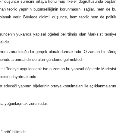
bir düşünce sürecini ortaya konulmuş ilkeler doğrultusunda baştan
nan teorik yapının bütünselliğinin korunmasını sağlar, hem de bu
olanak verir. Böylece gidimli düşünce, hem teorik hem de politik
ncenin yukarıda yapısal öğeleri belirtilmiş olan Marksist teoriye
lıdır.
rının zorunluluğu bir gerçek olarak durmaktadır. O zaman bir süreç
 nerede aranmalıdır soruları gündeme gelmektedir.
ksist Teoriye uygulanacak ise o zaman bu yapısal öğelerde Marksist
ndisini dayatmaktadır.
t edeceği yapının öğelerinin ortaya konulmaları ile açıklanmalarını
rına yoğunlaşmak zorunludur.
tarih” bilimidir.