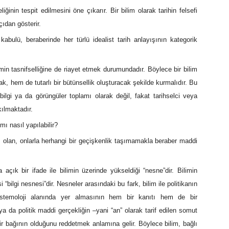
iğinin tespit edilmesini öne çıkarır. Bir bilim olarak tarihin felsefi
açıdan gösterir.
abulü, beraberinde her türlü idealist tarih anlayışının kategorik
limin tasnifselliğine de riayet etmek durumundadır. Böylece bir bilim
rak, hem de tutarlı bir bütünsellik oluşturacak şekilde kurmalıdır. Bu
bilgi ya da görüngüler toplamı olarak değil, fakat tarihselci veya
kılmaktadır.
mı nasıl yapılabilir?
yrı olan, onlarla herhangi bir geçişkenlik taşımamakla beraber maddi
açık bir ifade ile bilimin üzerinde yükseldiği “nesne”dir. Bilimin
 “bilgi nesnesi”dir. Nesneler arasındaki bu fark, bilim ile politikanın
pistemoloji alanında yer almasının hem bir kanıtı hem de bir
 ya da politik maddi gerçekliğin –yani “an” olarak tarif edilen somut
r bağının olduğunu reddetmek anlamına gelir. Böylece bilim, bağlı