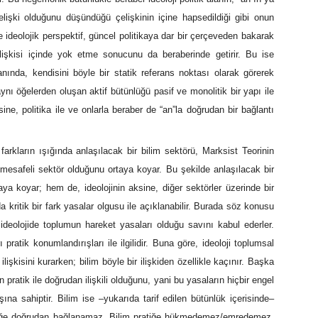
elişki olduğunu düşündüğü çelişkinin içine hapsedildiği gibi onun
ce ideolojik perspektif, güncel politikaya dar bir çerçeveden bakarak
elişkisi içinde yok etme sonucunu da beraberinde getirir. Bu ise
nında, kendisini böyle bir statik referans noktası olarak görerek
aynı öğelerden oluşan aktif bütünlüğü pasif ve monolitik bir yapı ile
ne, politika ile ve onlarla beraber de “an”la doğrudan bir bağlantı
farkların ışığında anlaşılacak bir bilim sektörü, Marksist Teorinin
mesafeli sektör olduğunu ortaya koyar. Bu şekilde anlaşılacak bir
aya koyar; hem de, ideolojinin aksine, diğer sektörler üzerinde bir
da kritik bir fark yasalar olgusu ile açıklanabilir. Burada söz konusu
deolojide toplumun hareket yasaları olduğu savını kabul ederler.
 pratik konumlandırışları ile ilgilidir. Buna göre, ideoloji toplumsal
lişkisini kurarken; bilim böyle bir ilişkiden özellikle kaçınır. Başka
ın pratik ile doğrudan ilişkili olduğunu, yani bu yasaların hiçbir engel
şına sahiptir. Bilim ise –yukarıda tarif edilen bütünlük içerisinde–
ratiğe doğrudan bağlanamaz. Bilim pratiğe hükmedemez/emredemez.