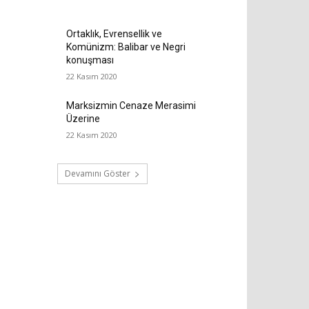
Ortaklık, Evrensellik ve
Komünizm: Balibar ve Negri
konuşması
22 Kasım 2020
Marksizmin Cenaze Merasimi
Üzerine
22 Kasım 2020
Devamını Göster