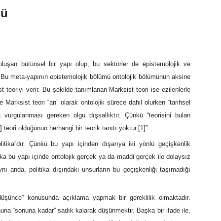
ğü
 oluşan bütünsel bir yapı olup; bu sektörler de epistemolojik ve
r. Bu meta-yapının epistemolojik bölümü ontolojik bölümünün aksine
t teoriyi verir. Bu şekilde tanımlanan Marksist teori ise ezilenlerle
de Marksist teori “an” olarak ontolojik sürece dahil olurken “tarihsel
a vurgulanması gereken olgu dışsallıktır. Çünkü “teorisini bulan
r] teori olduğunun herhangi bir teorik tanıtı yoktur.
[1]
”
itika”dır. Çünkü bu yapı içinden dışarıya iki yönlü geçişkenlik
itika bu yapı içinde ontolojik gerçek ya da maddi gerçek ile dolaysız
nı anda, politika dışındaki unsurların bu geçişkenliği taşımadığı
düşünce” konusunda açıklama yapmak bir gereklilik olmaktadır.
una “sonuna kadar” sadık kalarak düşünmektir. Başka bir ifade ile,