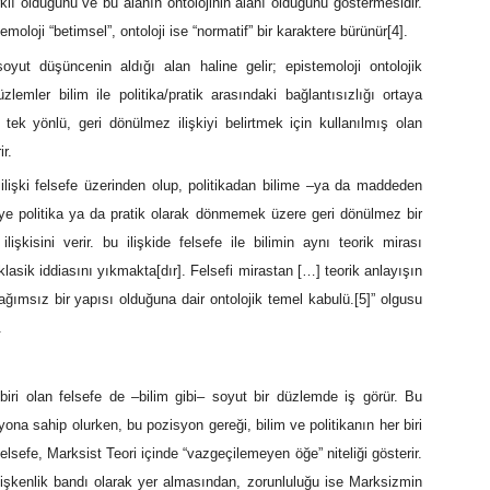
rklı olduğunu ve bu alanın ontolojinin alanı olduğunu göstermesidir.
temoloji “betimsel”, ontoloji ise “normatif” bir karaktere bürünür
[4]
.
oyut düşüncenin aldığı alan haline gelir; epistemoloji ontolojik
emler bilim ile politika/pratik arasındaki bağlantısızlığı ortaya
tek yönlü, geri dönülmez ilişkiyi belirtmek için kullanılmış olan
r.
i ilişki felsefe üzerinden olup, politikadan bilime –ya da maddeden
e politika ya da pratik olarak dönmemek üzere geri dönülmez bir
lişkisini verir. bu ilişkide felsefe ile bilimin aynı teorik mirası
klasik iddiasını yıkmakta[dır]. Felsefi mirastan […] teorik anlayışın
ğımsız bir yapısı olduğuna dair ontolojik temel kabulü.
[5]
” olgusu
.
biri olan felsefe de –bilim gibi– soyut bir düzlemde iş görür. Bu
syona sahip olurken, bu pozisyon gereği, bilim ve politikanın her biri
i, felsefe, Marksist Teori içinde “vazgeçilemeyen öğe” niteliği gösterir.
çişkenlik bandı olarak yer almasından, zorunluluğu ise Marksizmin