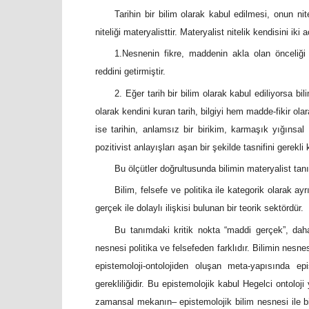
Tarihin bir bilim olarak kabul edilmesi, onun nitel
niteliği materyalisttir. Materyalist nitelik kendisini iki 
1.Nesnenin fikre, maddenin akla olan önceliği k
reddini getirmiştir.
2. Eğer tarih bir bilim olarak kabul ediliyorsa bi
olarak kendini kuran tarih, bilgiyi hem madde-fikir ola
ise tarihin, anlamsız bir birikim, karmaşık yığınsal 
pozitivist anlayışları aşan bir şekilde tasnifini gerekli 
Bu ölçütler doğrultusunda bilimin materyalist tanı
Bilim, felsefe ve politika ile kategorik olarak a
gerçek ile dolaylı ilişkisi bulunan bir teorik sektördür.
Bu tanımdaki kritik nokta “maddi gerçek”, daha 
nesnesi politika ve felsefeden farklıdır. Bilimin nesnesi
epistemoloji-ontolojiden oluşan meta-yapısında e
gerekliliğidir. Bu epistemolojik kabul Hegelci ontoloji
zamansal mekanın– epistemolojik bilim nesnesi ile bi