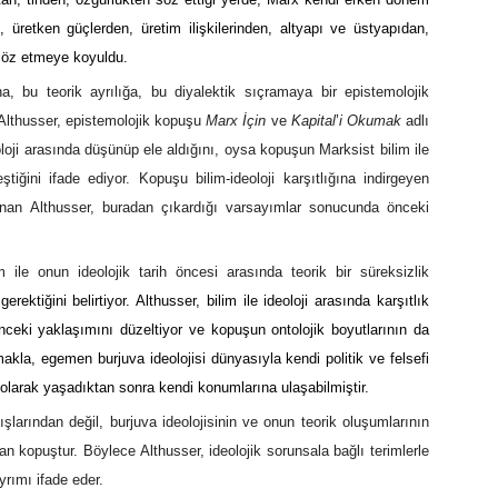
, üretken güçlerden, üretim ilişkilerinden, altyapı ve üstyapıdan,
. söz etmeye koyuldu.
una, bu teorik ayrılığa, bu diyalektik sıçramaya bir epistemolojik
 Althusser, epistemolojik kopuşu
Marx İçin
ve
Kapital
’
i Okumak
adlı
oloji arasında düşünüp ele aldığını, oysa kopuşun Marksist bilim ile
tiğini ifade ediyor. Kopuşu bilim-ideoloji karşıtlığına indirgeyen
sunan Althusser, buradan çıkardığı varsayımlar sonucunda önceki
m ile onun ideolojik tarih öncesi arasında teorik bir süreksizlik
ektiğini belirtiyor. Althusser, bilim ile ideoloji arasında karşıtlık
ceki yaklaşımını düzeltiyor ve kopuşun ontolojik boyutlarının da
makla, egemen burjuva ideolojisi dünyasıyla kendi politik ve felsefi
 olarak yaşadıktan sonra kendi konumlarına ulaşabilmiştir.
larından değil, burjuva ideolojisinin ve onun teorik oluşumlarının
n kopuştur. Böylece Althusser, ideolojik sorunsala bağlı terimlerle
yrımı ifade eder.