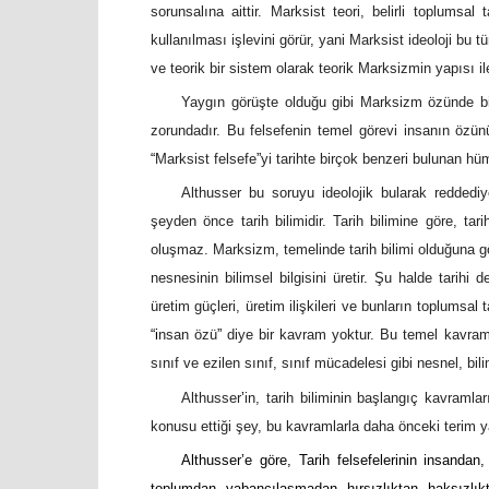
sorunsalına aittir. Marksist teori, belirli toplumsal
kullanılması işlevini görür, yani Marksist ideoloji bu 
ve teorik bir sistem olarak teorik Marksizmin yapısı ile i
Yaygın görüşte olduğu gibi Marksizm özünde bi
zorundadır. Bu felsefenin temel görevi insanın özün
“
Marksist felsefe
”
yi tarihte birçok benzeri bulunan hüm
Althusser bu soruyu ideolojik bularak reddedi
şeyden önce tarih bilimidir. Tarih bilimine göre, tar
oluşmaz. Marksizm, temelinde tarih bilimi olduğuna gö
nesnesinin bilimsel bilgisini üretir. Şu halde tarihi
üretim güçleri, üretim ilişkileri ve bunların toplumsal 
“i
nsan özü
”
diye bir kavram yoktur. Bu temel kavramla
sınıf ve ezilen sınıf, sınıf mücadelesi gibi nesnel, bil
Althusser
’
in, tarih biliminin başlangıç kavraml
konusu ettiği şey, bu kavramlarla daha önceki terim ya 
Althusser’e göre, Tarih felsefelerinin insanda
toplumdan, yabancılaşmadan, hırsızlıktan, haksızlık