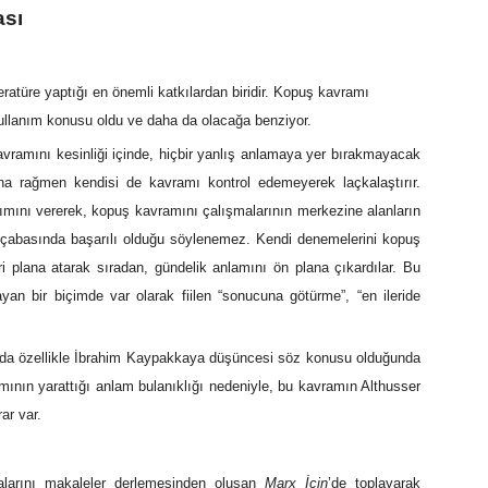
ası
teratüre yaptığı en önemli katkılardan biridir. Kopuş kavramı
kullanım konusu oldu ve daha da olacağa benziyor.
avramını kesinliği içinde, hiçbir yanlış anlamaya yer bırakmayacak
una rağmen kendisi de kavramı kontrol edemeyerek laçkalaştırır.
mını vererek, kopuş kavramını çalışmalarının merkezine alanların
 çabasında başarılı olduğu söylenemez. Kendi denemelerini kopuş
i plana atarak sıradan, gündelik anlamını ön plana çıkardılar. Bu
an bir biçimde var olarak fiilen “sonucuna götürme”, “en ileride
rda özellikle İbrahim Kaypakkaya düşüncesi söz konusu olduğunda
ının yarattığı anlam bulanıklığı nedeniyle, bu kavramın Althusser
ar var.
şmalarını makaleler derlemesinden oluşan
Marx İçin
’de toplayarak