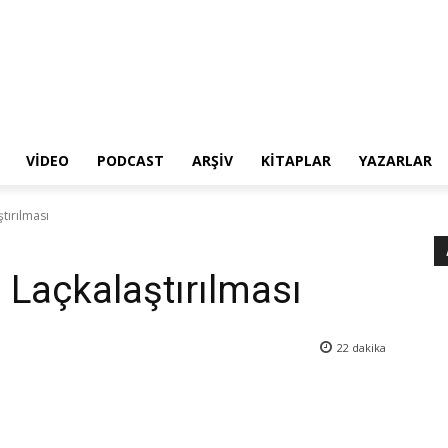
VIDEO
PODCAST
ARŞIV
KITAPLAR
YAZARLAR
tırılması
Laçkalaştırılması
22
dakika