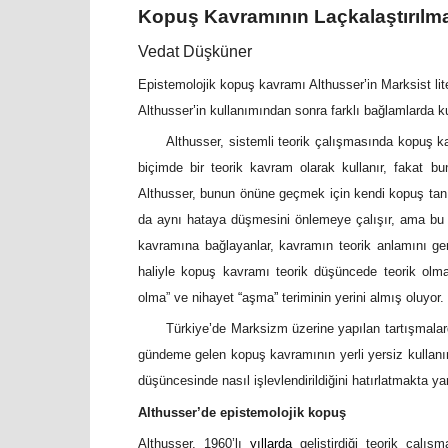
Kopuş Kavramının Laçkalaştırılm
Vedat Düşküner
Epistemolojik kopuş kavramı Althusser
’
in Marksist li
Althusser
’
in kullanımından sonra farklı bağlamlarda 
Althusser, sistemli teorik çalışmasında kopuş k
biçimde bir teorik kavram olarak kullanır, fakat b
Althusser, bunun önüne geçmek için kendi kopuş tanı
da aynı hataya düşmesini önlemeye çalışır, ama bu
kavramına bağlayanlar, kavramın teorik anlamını ger
haliyle kopuş kavramı teorik düşüncede teorik olmay
olma” ve nihayet
“
aşma
”
teriminin yerini almış oluyor.
Türkiye
’
de Marksizm üzerine yapılan tartışmala
gündeme gelen kopuş kavramının yerli yersiz kullanım
düşüncesinde nasıl işlevlendirildiğini hatırlatmakta yar
Althusser’de epistemolojik kopuş
Althusser, 1960’lı
yıllarda
geliştirdiği teorik çalı