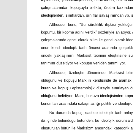
çalışmalarından kopuşuyla birlikte, üretim tarzından
ideolojilerden, sınıflardan, sınıflar savaşımından vb
Althusser bunu,
“
Bu süreklilik ilişkisi yokluğ
kopuntu, bir kopma adını verdik
”
sözleriyle anlatıyor.
çalışmalarında genel olarak bilim ile genel olarak ide
onun kendi ideolojik tarih öncesi arasında gerçekleş
önceki yaklaşımını Marksist teorinin eleştirisine 
tanımını düzeltiyor ve kopuşu yeniden tanımlıyor.
Althusser, özeleştiri döneminde, Marksist bili
olduğunu ve kopuşu
Marx’ın kendisinde de aramak ger
kuran ve kopuşu epistemolojik düzeyle sınırlayan ön
olduğunu belirtiyor: Marx, burjuva ideolojisinden kop
konumları arasındaki uzlaşmazlığı politik ve ideolojik
Bu durumda kopuş, sadece ideolojik tarih anlayış
da içinde bulunduğu bütünden, bu ideolojik sorunsalda
oluşturulan bütün ile Marksizm arasındaki kategorik a