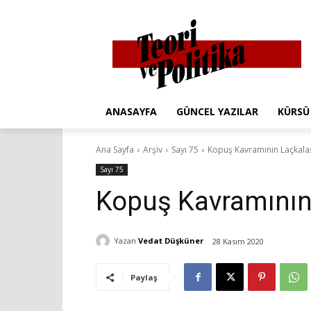
ANASAYFA
GÜNCEL YAZILAR
KÜRSÜ
Ana Sayfa
Arşiv
Sayı 75
Kopuş Kavramının Laçkalaş
Sayı 75
Kopuş Kavramının 
Yazan
Vedat Düşküner
28 Kasım 2020
Paylaş