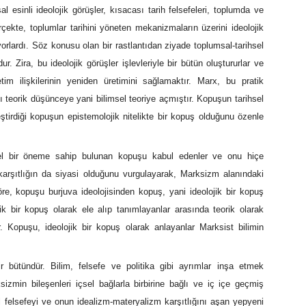
l esinli ideolojik görüşler, kısacası tarih felsefeleri, toplumda ve
rçekte, toplumlar tarihini yöneten mekanizmaların üzerini ideolojik
rlardı. Söz konusu olan bir rastlantıdan ziyade toplumsal-tarihsel
. Zira, bu ideolojik görüşler işlevleriyle bir bütün oluştururlar ve
etim ilişkilerinin yeniden üretimini sağlamaktır. Marx, bu pratik
ını teorik düşünceye yani bilimsel teoriye açmıştır. Kopuşun tarihsel
ştirdiği kopuşun epistemolojik nitelikte bir kopuş olduğunu özenle
sel bir öneme sahip bulunan kopuşu kabul edenler ve onu hiçe
 karşıtlığın da siyasi olduğunu vurgulayarak, Marksizm alanındaki
re, kopuşu burjuva ideolojisinden kopuş, yani ideolojik bir kopuş
ik bir kopuş olarak ele alıp tanımlayanlar arasında teorik olarak
 Kopuşu, ideolojik bir kopuş olarak anlayanlar Marksist bilimin
 bütündür. Bilim, felsefe ve politika gibi ayrımlar inşa etmek
zmin bileşenleri içsel bağlarla birbirine bağlı ve iç içe geçmiş
 felsefeyi ve onun idealizm-materyalizm karşıtlığını aşan yepyeni