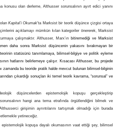
ma konusu olan derleme, Althusser sorunsalının ayırt edici yanını
 olan
Kapital’i Okumak
’
ta Marksist bir teorik düşünce çizgisi ortaya
içimlerini açıklamayı mümkün kılan kategoriler önererek, Marksist
şturmaya çalışmaktır. Althusser, Marx
’
ın
bitiremediği ve Marksist
 rağmen daha sonra Marksist düşüncenin yakasını bırakmayan bir
i teorinin statüsünü tanımlamaya, bilimsel-bilgiye ve politik eyleme
ının hatlarını belirlemeye çalışır. Kısacası Althusser, bu projede
ynı zamanda bu teoride pratik halde mevcut bulunan bilimsel-bilginin
rından çıkardığı sonuçları iki temel teorik kavrama, “sorunsal” ve
olojik düşüncelerden epistemolojik kopuşu gerçekleştirip
sorunsalının hangi ana tema etrafında örgütlendiğini bilmek ve
husserci girişimin ayrıntılarını tartışmak olmadığı için burada
zetlemekle yetineceğiz.
n epistemolojik kopuşa dayalı okumasının vaat ettiği şey, bilimsel