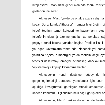
kitaplaştırdı. Marksizm genel alanında teorik tartış
gözler önüne serer.
Althusser
Marx İçin
’
de ve ortak yazarlı çalışma
koyar. Bu anlamda Althusser
’
in amacı bilgi üretim b
felsefi teorinin temel kategori ve kavramlarını olu
felsefenin olasılığı üzerine yapılan tartışmalara
projeye kendi başına yeniden başlar. Pratikle ilişkil
yol açan kavramların tanımında izlenecek yol haritas
yalnızca
Kapital
’in mantığını ya da teorisini değil, a
teorisini de kurmayı amaçlar. Althusser, Marx okumala
“epistemolojik kopuş” kavramına bağlar.
Althusser’in kendi düşünce düzeyinde ide
gerçekleştirmediği sorusunu yanıtlamak için onun 
açıklığa kavuşturmak gerekiyor. Ancak amacımız Alt
sadece konumuzu ilgilendiren belli başlı görüşlerini ö
Althusser
’
in, Marx
’
ın erken dönemini ideolojide