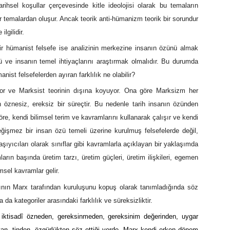
 tarihsel koşullar çerçevesinde kitle ideolojisi olarak bu temaların
tür temalardan oluşur. Ancak teorik anti-hümanizm teorik bir sorundur
lgilidir.
r hümanist felsefe ise analizinin merkezine insanın özünü almak
ü ve insanın temel ihtiyaçlarını araştırmak olmalıdır. Bu durumda
anist felsefelerden ayıran farklılık ne olabilir?
yor ve Marksist teorinin dışına koyuyor. Ona göre Marksizm her
ih öznesiz, ereksiz bir süreçtir. Bu nedenle tarih insanın özünden
re, kendi bilimsel terim ve kavramlarını kullanarak çalışır ve kendi
 değişmez bir insan özü temeli üzerine kurulmuş felsefelerde değil,
taşıyıcıları olarak sınıflar gibi kavramlarla açıklayan bir yaklaşımda
rın başında üretim tarzı, üretim güçleri, üretim ilişkileri, egemen
imsel kavramlar gelir.
arının Marx tarafından kuruluşunu kopuş olarak tanımladığında söz
da kategoriler arasındaki farklılık ve süreksizliktir.
n, iktisadî özneden, gereksinmeden, gereksinim değerinden, uygar
tan, tinden, özgürlükten söz ettiği yerde, Marx kendi erken dönem