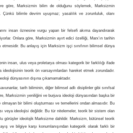
enlere göre, Marksizmin bilim de olduğunu söylemek, Marksizmin
ir. Çünkü bilimle devrim uyuşmaz; yasalılık ve zorunluluk, olanı
şlarını insan öznesine vurgu yapan bir felsefi akıma dayandırarak
iyorlar. Onlara göre, Marksizmin ayırt edici özelliği, Marx
’
ın tarihin
an etmesidir. Bu anlayış için Marksizm işçi sınıfının bilimsel dünya
in insan, ulus veya proletarya olması kategorik bir farklılığı ifade
 ideolojisinin teorik ön varsayımlardan hareket etmek zorundadır.
ideoloji dünyasının dışına çıkamamaktadır.
nanlar, tarih biliminin, diğer bilimsel adlı disiplinler gibi sınıfsal
öre, Marksizmin yeniliğini ve burjuva ideoloji dünyasından başka bir
lmayan bir bilimi oluşturması ve temellerini ondan almasıdır. Bu
ı veya ideolojisi değildir. Bu tür nitelemeler, teorik bir sistem olan
 görüşler ideolojik Marksizme dahildir. Marksizm, bütünsel teorik
ılayış ve bilgiye karşı konumlanışından kategorik olarak farklı bir