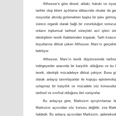
Althusser
’
e göre dinsel, ahlaki, hukuki ve siyasa
tarihte olup biteni açıklama iddiasında olsalar da ge
nosyonlar altında gizlemekten başka bir işlev görmüyo
sürece organik olarak bağlı bir zorunluluğun sonucudur
onların toplumsal tarihsel süreçteki asıl işlevi ür
ideolojilerin teorik ifadelerinden koparak, Tarih kıtas
boyutlarına dikkat çeken Althusser, Marx
’
ın gerçekle
belirtiyor.
Althusser, Marx
’
ın teorik düşüncesinde tarih
indirgeyenler arasında bir karşıtlık olduğunu ve bu
teorik, ideolojik mücadeleye dikkat çekiyor. Buna gö
olarak anlayıp tanımlayanlar ile kopuşu epistemoloj
uzlaşmaz bir karşıtlık ve mücadele söz konusudur.
tarihsel ve sınıfsal olduğunu ileri sürüyorlar.
Bu anlayışa göre, Marksizm ayrıştırılamaz bir
Marksizm açısından söz konusu değildir, zira Marksi
haldedir. Bu anlayış açısından Marksizm, geleneksel