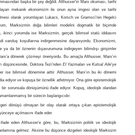
anmasından başka bir şey değildi. Althusser
’
in Marx okuması, tarihi
umlayan mekanik ekonomizm ile onun ayna imgesi olan ve tarihi
elmesi olarak yorumlayan Lukacs, Korsch ve Gramsci
’
nin Hegelci
rum, Marksizmin doğa bilimleri modelini dogmatik bir biçimde
 ikinci yorumda ise Marksizmin, gerçek bilimsel statü iddiasını
endi varoluş koşullarına indirgenmesine dayanıyordu. Ekonomizmi,
ene ya da bir öznenin dışavurumuna indirgeyen bilimdışı girişimler
Marx
’
a dönerek çözmeyi öneriyordu. Bu amaçla Althusser, Marx
’
ın
ın düşüncesinde, Doktora Tezi
’
nden
El Yazmaları
ve
Kutsal Aile
’
ye
er ise bilimsel dönemine aittir. Althusser, Marx
’
ın bu iki dönemi
dia ediyor ve kopuşa bir öznellik atfetmiyor. Ona göre epistemolojik
el bir sorunsala dönüşümünü ifade ediyor. Kopuş, ideolojik olandan
 tamamlanmamış bir sürecin başlangıcıdır.
 geri dönüşü olmayan bir olay olarak ortaya çıkan epistemolojik
düşünceye açılmasını ifade eder.
 ifade eden Althusser
’
e göre, bu, Marksizmin politik ve ideolojik
 anlamına gelmez. Aksine bu düşünce dizgeleri ideolojik Marksizm