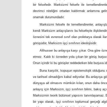
bir felsefedir. Marksizmi felsefe ile temellendir
devrimci niteliğini ortadan kaldırmak anlamına gel
onamak durumundadır.
Marksizmi felsefe ile temellendirenler, anlayı
kendi Marksizm anlayışlarını bu felsefeyle ilişkilendir
öznesini tek evrensel sınıf olan proletarya olarak il
görüşüdür, Marksizm işçi sınıfının ideolojisidir.
Althusser bu anlayışa karşı çıkar. Ona göre öznen
etmez. Kaldı ki özneden yola çıkan bir görüş burjuva
Onun içindir ki bu görüşler reddederken bile burjuva 
Buna karşılık, kopuşun epistemolojik olduğunu savu
ve tarihsel olmadığını kabul ediyorlar. Bu anlayışa g
dünyaya ait olmasını mümkün kılan, onun daha önce o
anlayış için Marksizm, işçi sınıfının bilimi, bakış açıs
Marksizmin teorik bütünsel yapısını tanımlayamaz. Bu
bir yapı olarak, işçi sınıfının toplumsal gerçeği alg