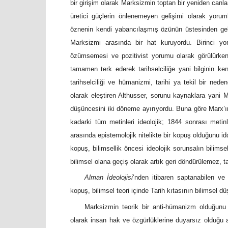
bir girişim olarak Marksizmin toptan bir yeniden canl
üretici güçlerin önlenemeyen gelişimi olarak yor
öznenin kendi yabancılaşmış özünün üstesinden g
Marksizmi arasında bir hat kuruyordu. Birinci yo
özümsemesi ve pozitivist yorumu olarak görülürken,
tamamen terk ederek tarihselciliğe yani bilginin k
tarihselciliği ve hümanizmi, tarihi ya tekil bir ned
olarak eleştiren Althusser, sorunu kaynaklara yani 
düşüncesini iki döneme ayırıyordu. Buna göre Marx
’
kadarki tüm metinleri ideolojik; 1844 sonrası metinl
arasında epistemolojik nitelikte bir kopuş olduğunu id
kopuş, bilimsellik öncesi ideolojik sorunsalın bilims
bilimsel olana geçiş olarak artık geri döndürülemez,
Alman İdeolojisi
’
nden itibaren saptanabilen ve
kopuş, bilimsel teori içinde Tarih kıtasının bilimsel 
Marksizmin teorik bir anti-hümanizm olduğunu
olarak insan hak ve özgürlüklerine duyarsız olduğu