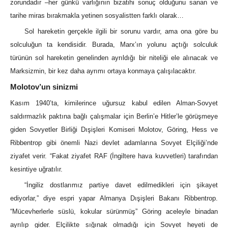
zorundadır –her günkü varlığının bizatihi sonuç olduğunu sanan ve
tarihe miras bırakmakla yetinen sosyalistten farklı olarak…
Sol hareketin gerçekle ilgili bir sorunu vardır, ama ona göre bu
solculuğun ta kendisidir. Burada, Marx’ın yolunu açtığı solculuk
türünün sol hareketin genelinden ayrıldığı bir niteliği ele alınacak ve
Marksizmin, bir kez daha ayrımı ortaya konmaya çalışılacaktır.
Molotov’un sinizmi
Kasım 1940’ta, kimilerince uğursuz kabul edilen Alman-Sovyet
saldırmazlık paktına bağlı çalışmalar için Berlin’e Hitler’le görüşmeye
giden Sovyetler Birliği Dışişleri Komiseri Molotov, Göring, Hess ve
Ribbentrop gibi önemli Nazi devlet adamlarına Sovyet Elçiliği’nde
ziyafet verir. “Fakat ziyafet RAF (İngiltere hava kuvvetleri) tarafından
kesintiye uğratılır.
“İngiliz dostlarımız partiye davet edilmedikleri için şikayet
ediyorlar,” diye espri yapar Almanya Dışişleri Bakanı Ribbentrop.
“Mücevherlerle süslü, kokular sürünmüş” Göring aceleyle binadan
ayrılıp gider. Elçilikte sığınak olmadığı için Sovyet heyeti de