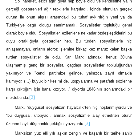
Sol hareket, ezici ağırlığıyla hep böyle oldu ve kendilerine yalın
gerçeği gösterenleri ağır tepkilerle karşıladı. İçinde olunulan gerçek
durum ile onun algısı arasındaki bu tuhaf aykırılığın yeni ya da
Türkiye’ye özgü olduğu sanılmamalı. Sosyalistler topluluğu genel
olarak böyle oldu. Sosyalistler, ezilenlerle ne kadar özdeşleştiklerini bu
duyu ortaklığıyla gösterdiler hep. Bu türden sosyalistlerle hiç
anlaşamayan, onların aforoz işlemine birkaç kez maruz kalan başka
türden sosyalistler de oldu. Karl Marx adındaki henüz 30’una
ulaşmamış genç bir sosyalist, çağdaşı sosyalistler topluluğundan
yakınıyor ve “kendi partimize gelince, yalnızca zayıf olmakla
kalmıyor, (…) büyük bir kesimi de, ütopyalarına ve şatafatlı sözlerine
karşı çıktığım için bana kızıyor…” diyordu 1846’nın sonlarındaki bir
[2]
mektubunda.
Marx, “duygusal sosyalizan hayalcilik”ten hiç hoşlanmıyordu ve
“bu duygusal, ütopyacı, ahmak sosyalizmle alay etmekten ötürü”
[3]
üzerine hayli düşmanlık çektiğini yazıyordu.
Marksizm yüz elli yılı aşkın zengin ve başarılı bir tarihe sahip