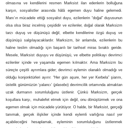
olmasına ve kendilerini resmen Marksist ilan edenlerin bolluğuna
karşın, sosyalistler arasında hâlâ egemen duyu haline gelemedi.
Marx’ın mücadele ettiği sosyalist duyu, ezilenlerin “doğal” duyusunun
olsa olsa biraz incelmiş çeşididir ve ezilenler, doğal olarak Marksizm
tarzı duyuş ve düşünüşü değil, elbette kendilerine özgü duyuş ve
düşünüşü salgılayacaklardır. Marksizm, bir anlamda, ezilenlerin bu
haline teslim olmadığı için başarılı bir tarihsel miras bıraktı geride.
Mesele, Marksist duyuyu ve düşünüşü, ve elbette politikayı devrimci
ezilenler içinde ve yaşamda egemen kılmaktır. Ama Marksizm bu
süreçte çeşitli ayrımlara gider; devrimci eylemin olanaklı olmadığı ve
olduğu konjonktürleri ayırır. “Her gün aşure, her yer Kerbela” şiarını,
üstelik günümüzün ‘yalancı’ (
plasebo
) devrimcilik ortamında atmaktan
uzak durmanın sorumluluğunu üstlenir. Çünkü Marksizm, gerçek
koşullara karşı, muhalefet etmek için değil, onu dönüştürmek ve ona
egemen olmak için mücadele yürütüyor. O halde, bir Marksist, gerçeği
tanımak, gerçek ilişkiler içinde kendi eylemli varlığına nasıl yer
açabileceğini hesaplamak, eyleminin sorumluluğunu üstlenmek