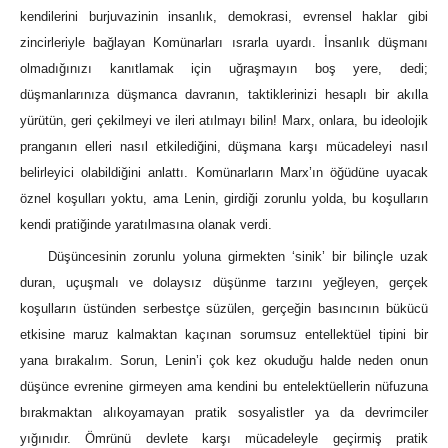
kendilerini burjuvazinin insanlık, demokrasi, evrensel haklar gibi
zincirleriyle bağlayan Komünarları ısrarla uyardı. İnsanlık düşmanı
olmadığınızı kanıtlamak için uğraşmayın boş yere, dedi;
düşmanlarınıza düşmanca davranın, taktiklerinizi hesaplı bir akılla
yürütün, geri çekilmeyi ve ileri atılmayı bilin! Marx, onlara, bu ideolojik
pranganın elleri nasıl etkilediğini, düşmana karşı mücadeleyi nasıl
belirleyici olabildiğini anlattı. Komünarların Marx’ın öğüdüne uyacak
öznel koşulları yoktu, ama Lenin, girdiği zorunlu yolda, bu koşulların
kendi pratiğinde yaratılmasına olanak verdi.
Düşüncesinin zorunlu yoluna girmekten ‘sinik’ bir bilinçle uzak
duran, uçuşmalı ve dolaysız düşünme tarzını yeğleyen, gerçek
koşulların üstünden serbestçe süzülen, gerçeğin basıncının bükücü
etkisine maruz kalmaktan kaçınan sorumsuz entellektüel tipini bir
yana bırakalım. Sorun, Lenin’i çok kez okuduğu halde neden onun
düşünce evrenine girmeyen ama kendini bu entelektüellerin nüfuzuna
bırakmaktan alıkoyamayan pratik sosyalistler ya da devrimciler
yığınıdır. Ömrünü devlete karşı mücadeleyle geçirmiş pratik