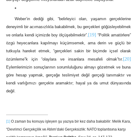
*
Weber’in dediği gibi, “belirleyici olan, yaşamın gerçeklerine
deneyimli bir acımasızlıkla bakabilmek, bu gerçekleri göğüsleyebilmek
[19]
ve onlarla kendi içimizde boy ölçüşebilmektir”.
“Politik amatörlere”
özgü heyecanlara kapılmayı küçümsemek, ama derin ve güçlü bir
tutkuyla hareket etmek, “gerçekleri sakin bir biçimde içsel olarak
[20]
özümleme”k için “olaylara ve insanlara mesafeli olmak”tır.
Eylemlerimizin sonuçlarının sorumluluğunu almayı gözetmek ve buna
göre hesap yapmak, gerçeğe teslimiyet değil gerçeği tanımaktır ve
kendi varlığımızı gerçekte aramaktır; hayal ya da umut dünyasında
değil.
[1]
O zaman bu konuyu işleyen şu yazıya bir kez daha bakabilir: Melik Kara,
“Devrimci Gerçekçilik ve Atılım’daki Gerçeksizlik: NATO toplantısına karşı