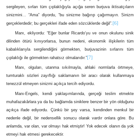
sergileyen, sırları tüm çıplaklığıyla açığa seren burjuva iktisatçıların
sinizmini… “Ama” diyordu, “bu sinizme bağırıp çağırmayın. Sinizm
[6]
gerçeklerdedir; bu gerçekleri ifade eden sözcüklerde değil”.
Marx, ekliyordu: “Eğer bunlar Ricardo’yu ve onun okulunu sinik
dilinden ötürü kınıyorlarsa, bunun nedeni, ekonomik ilişkilerin tüm
kabalıklarıyla sergilendiğini görmekten, burjuvazinin sırlarını tüm
[7]
çıplaklığı ile görmekten rahatsız olmalarıdır.”
Marx, olguları, utanma sıkılmayla, ahlaki normlarla örtmeye,
tumturaklı sözleri zayıflığı saklamanın bir aracı olarak kullanmaya
tenezzül etmeyen sinizmi açıkça tercih ediyordu.
Marx-Engels, kendi yaklaşımlarında, gerçeği teslim etmekte
muhafazakârlara ya da bu bağlamda siniklere benzer bir yön olduğunu
açıkça ifade ediyordu. Çünkü bir şey varsa, kendinden menkul bir
nedenle değil, bir nedensellik sonucu olarak vardır onlara göre. Bu
anlamda, var olan, var olmayı hak etmiştir! Yok edecek olanın da yok
etmeyi hak etmesi gerekecektir.