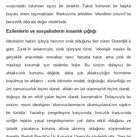
sırasındaki tutumları eşsiz bir örnektir. Fakat konunun bir başka
boyutu önem taşımaktadır. Marksizme atfedilen “efendinin sinizmi”ne
benzerlik dikkate değer niteliktedir.
Ezilenlerin ve sosyalistlerin insanlık çığlığı
İdeolojinin hakim işleyiş tarzının sinik olduğunu ileri süren Sloterdjik’e
göre, Zizek’in anlatımıyla, sinik işleyişte özne, “ideolojik maske ile
gerçeklik arasındaki mesafeyi tanır, hesaba katar, ama yine de
maskeyi korumak için nedenler bulur. Bu sinizm dolaysız bir
ahlaksızlık konumu değildir, daha çok ahlaksızlığın hizmetine
koşulmuş bir ahlaktır ‒ sinik hikmetin modeli, doğruluğu, dürüstlüğü en
üst namussuzluk biçimi olarak, ahlakı en üst utanmazlık biçimi olarak,
doğruyu da en etkili yalan biçimi olarak kavramaktır. Dolayısıyla bu
sinizm, resmi ideolojinin ‘olumsuzlanmasını olumsuzlama’nın sapkın
bir türüdür: Yasadışı zenginleşme karşısında, hırsızlık karşısında
siniğin tepkisi yasal zenginleşmenin çok daha etkili olduğunu ve
üstelik yasalarca koruma altına alınmış olduğunu söylemekten
ibarettir. Bertolt Brecht’in Üç Kuruşluk Opera’da söylediği gibi: ‘Yeni bir