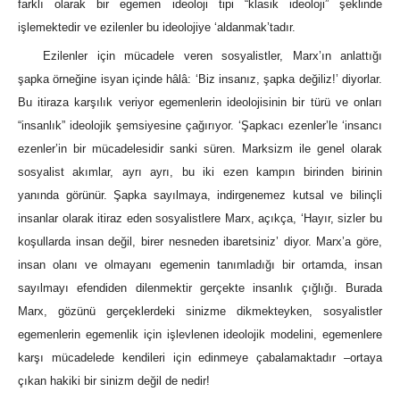
farklı olarak bir egemen ideoloji tipi “klasik ideoloji” şeklinde
işlemektedir ve ezilenler bu ideolojiye ‘aldanmak’tadır.
Ezilenler için mücadele veren sosyalistler, Marx’ın anlattığı
şapka örneğine isyan içinde hâlâ: ‘Biz insanız, şapka değiliz!’ diyorlar.
Bu itiraza karşılık veriyor egemenlerin ideolojisinin bir türü ve onları
“insanlık” ideolojik şemsiyesine çağırıyor. ‘Şapkacı ezenler’le ‘insancı
ezenler’in bir mücadelesidir sanki süren. Marksizm ile genel olarak
sosyalist akımlar, ayrı ayrı, bu iki ezen kampın birinden birinin
yanında görünür. Şapka sayılmaya, indirgenemez kutsal ve bilinçli
insanlar olarak itiraz eden sosyalistlere Marx, açıkça, ‘Hayır, sizler bu
koşullarda insan değil, birer nesneden ibaretsiniz’ diyor. Marx’a göre,
insan olanı ve olmayanı egemenin tanımladığı bir ortamda, insan
sayılmayı efendiden dilenmektir gerçekte insanlık çığlığı. Burada
Marx, gözünü gerçeklerdeki sinizme dikmekteyken, sosyalistler
egemenlerin egemenlik için işlevlenen ideolojik modelini, egemenlere
karşı mücadelede kendileri için edinmeye çabalamaktadır ‒ortaya
çıkan hakiki bir sinizm değil de nedir!