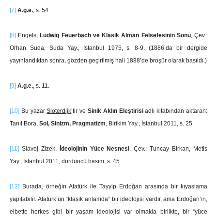
[7]
A.g.e.
, s. 54.
[8]
Engels,
Ludwig Feuerbach ve Klasik Alman Felsefesinin Sonu
, Çev.:
Orhan Suda, Suda Yay., İstanbul 1975, s. 8-9. (1886’da bir dergide
yayınlandıktan sonra, gözden geçirilmiş hali 1888’de broşür olarak basıldı.)
[9]
A.g.e.
, s. 11.
[10]
Bu yazar
Sloterdijk
’tir ve
Sinik Aklın Eleştirisi
adlı kitabından aktaran:
Tanıl Bora,
Sol, Sinizm, Pragmatizm
, Birikim Yay., İstanbul 2011, s. 25.
[11]
Slavoj Zizek,
İdeolojinin Yüce Nesnesi
, Çev.: Tuncay Birkan, Metis
Yay., İstanbul 2011, dördüncü basım, s. 45.
[12]
Burada, örneğin Atatürk ile Tayyip Erdoğan arasında bir kıyaslama
yapılabilir. Atatürk’ün “klasik anlamda” bir ideolojisi vardır, ama Erdoğan’ın,
elbette herkes gibi bir yaşam ideolojisi var olmakla birlikte, bir “yüce