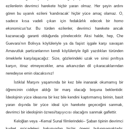
ezilenlerin devrimci harekete hiçbir yararı olmaz. Her şeyin ardını
gören bu uyanık ezileni ‘kandıracak’ hiçbir yüce amaç olamaz. O,
sadece kısa vadeli çıkarı için fedakârlık edecek bir
homo
ekonomicus
’tur. Bu türden ezilenler, devrimci harekete ancak
kazanacağı garanti olduğunda yönelecektir. Aksi halde, hep, Che
Guevara’nın Bolivya köylüleriyle ya da faşist işgale karşı savaşan
Arnavutluk partizanlarının kendi köylüleriyle ilgili yazdıkları türünden
örneklerle karşılaşacağız: Size, gözlerindeki uzak ve sinsi pırıltıya
karşın, itiraz etmeyecekler, ama arkanızdan dil çıkaracaklarından
neredeyse emin olacaksınız!
İstiklal Marşını yaşamında bir kez bile inanarak okumamış bir
öğrencinin ciddiye aldığı bir marş olacağı boşuna beklentidir.
İdeolojinin yüce ideasına bir kez bile kendini kaptırmamış birinin, basit
yararı dışında bir yüce ideal için harekete geçeceğini sanmak,
devrimci bir ideolojinin öznesi/taşıyıcısı olacağını sanmak gaflettir.
Keloğlan veya ‒Kemal Sunal filmlerindeki‒ Şaban tipinin devrimci
kudret mücadelesi bakımından hiçbir önemi bulunmamaktadır.