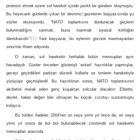
protesto etmek üzere sol hareket içinde şevkli bir gündem oluşmuştu.
Bu heyecanlı günlerde çıkan bir devrimci gazetenin başyazısında şu
sözler okunuyordu: “NATO toplantısını durduracak güçlerin
bulunmadığını sanmak, buna inanmak siyasal körlüğün
[1]
daniskasıdır.”
Yani başyazar, bu eylemin gücüne inanmayanları
sinizmle itham ediyordu.
O zaman, sol hareketin herhalde bütün mensupları aynı
havadaydı. Günler önceden gösterişli ‘askeri’ hazırlıklar yapmışlar,
geceyi geçirdikleri parktan düzenli kollarla ve timlerin hareketiyle
yürüyüşe geçmişlerdi! Bu hazırlıktan sonra, NATO toplantısının
akıbetini merak eden genç kuşaktan solcular olacaktır: Elbette,
devlet, haber değeri bile olmayan bu küçük cızırtıyı susturmuştu
kolayca.
Bu türden ifadeler, 2004’ten on veya yirmi yıl önce de, on veya
yirmi yıl sonra da bol bol bulunabilecek cinstendir sol hareketin
mensupları arasında.