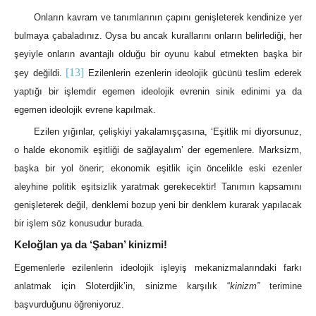
Onların kavram ve tanımlarının çapını genişleterek kendinize yer
bulmaya çabaladınız. Oysa bu ancak kurallarını onların belirlediği, her
şeyiyle onların avantajlı olduğu bir oyunu kabul etmekten başka bir
[13]
şey değildi.
Ezilenlerin ezenlerin ideolojik gücünü teslim ederek
yaptığı bir işlemdir egemen ideolojik evrenin sinik edinimi ya da
egemen ideolojik evrene kapılmak.
Ezilen yığınlar, çelişkiyi yakalamışçasına, ‘Eşitlik mi diyorsunuz,
o halde ekonomik eşitliği de sağlayalım’ der egemenlere. Marksizm,
başka bir yol önerir; ekonomik eşitlik için öncelikle eski ezenler
aleyhine politik eşitsizlik yaratmak gerekecektir! Tanımın kapsamını
genişleterek değil, denklemi bozup yeni bir denklem kurarak yapılacak
bir işlem söz konusudur burada.
Keloğlan ya da ‘Şaban’ kinizmi!
Egemenlerle ezilenlerin ideolojik işleyiş mekanizmalarındaki farkı
anlatmak için Sloterdjik’in, sinizme karşılık “
kinizm”
terimine
başvurduğunu öğreniyoruz.