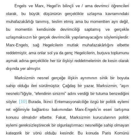
Engels ve Marx, Hegel’in bilinçli ve / ama devrimci öğrencileri
olarak, bu büyük düşünürün gerçeklikle uzlaşma kavramındaki
muhafazakârlığı tanımış, teslim etmiş ama bu momentten ayrı değil,
bu momentin kendisinde devrimciliği saptamış ve gerçekle
uzlaşmaksızın bir gerçek devrimcilik yapılamayacağını söylemişlerdir.
Marx-Engels, sağ Hegelcilerin mutlak muhafazakârlığını elbette
reddetmiştir, ama onlar sol ya da genç Hegelcilerin, burjuva toplumunu
aşmak adına gerçeklikle her tür ilişkiyi reddetmelerinin de kesin olarak
dışında yer almıştır.
Marksizmin nesnel gerçeğe ilişkin ayrımının sinik bir boyuta
sahip olduğu ileri sürülmüştür. Çağdaş bir yazar, Marksizmin, “aşırı
nesnelci”liğiyle, “efendinin sinizmi” adını verdiği bir tutuma benzediğini
[10]
söyler.
Burada, İkinci Enternasyonalciliğe özgü bir politik eylemi
ret eğilimiyle bağlantısı bakımından Marx-Engels’in eseri tartışma
konusu olmalıdır elbette. Fakat, Marksizmin kurucularının politik
eylemi gereksizleştirecek bir olgunlaştırmacı nesnelliğe sahip olmayan
kategorik bir yönü olduğu kesindir. Bu konuda Paris Komünü