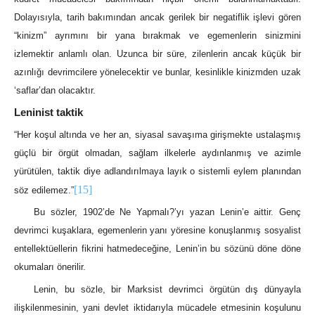
Dolayısıyla, tarih bakımından ancak gerilek bir negatiflik işlevi gören
“kinizm” ayrımını bir yana bırakmak ve egemenlerin sinizmini
izlemektir anlamlı olan. Uzunca bir süre, zilenlerin ancak küçük bir
azınlığı devrimcilere yönelecektir ve bunlar, kesinlikle kinizmden uzak
‘saflar’dan olacaktır.
Leninist taktik
“Her koşul altında ve her an, siyasal savaşıma girişmekte ustalaşmış
güçlü bir örgüt olmadan, sağlam ilkelerle aydınlanmış ve azimle
yürütülen, taktik diye adlandırılmaya layık o sistemli eylem planından
[15]
söz edilemez.”
Bu sözler, 1902’de Ne Yapmalı?’yı yazan Lenin’e aittir. Genç
devrimci kuşaklara, egemenlerin yanı yöresine konuşlanmış sosyalist
entellektüellerin fikrini hatmedeceğine, Lenin’in bu sözünü döne döne
okumaları önerilir.
Lenin, bu sözle, bir Marksist devrimci örgütün dış dünyayla
ilişkilenmesinin, yani devlet iktidarıyla mücadele etmesinin koşulunu