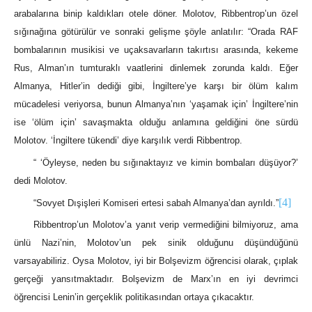
arabalarına binip kaldıkları otele döner. Molotov, Ribbentrop’un özel
sığınağına götürülür ve sonraki gelişme şöyle anlatılır: “Orada RAF
bombalarının musikisi ve uçaksavarların takırtısı arasında, kekeme
Rus, Alman’ın tumturaklı vaatlerini dinlemek zorunda kaldı. Eğer
Almanya, Hitler’in dediği gibi, İngiltere’ye karşı bir ölüm kalım
mücadelesi veriyorsa, bunun Almanya’nın ‘yaşamak için’ İngiltere’nin
ise ‘ölüm için’ savaşmakta olduğu anlamına geldiğini öne sürdü
Molotov. ‘İngiltere tükendi’ diye karşılık verdi Ribbentrop.
“ ‘Öyleyse, neden bu sığınaktayız ve kimin bombaları düşüyor?’
dedi Molotov.
[4]
“Sovyet Dışişleri Komiseri ertesi sabah Almanya’dan ayrıldı.”
Ribbentrop’un Molotov’a yanıt verip vermediğini bilmiyoruz, ama
ünlü Nazi’nin, Molotov’un pek sinik olduğunu düşündüğünü
varsayabiliriz. Oysa Molotov, iyi bir Bolşevizm öğrencisi olarak, çıplak
gerçeği yansıtmaktadır. Bolşevizm de Marx’ın en iyi devrimci
öğrencisi Lenin’in gerçeklik politikasından ortaya çıkacaktır.