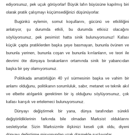
ediyorsunuz, pek uçuk görüyorlar! Büyük lafın büyüsüne kapılmış biri
olarak pratik çalışmayı küçümsediğinizi düşünüyorlar.
Bugünkü eylemin, somut koşullarını, gücünü ve etkililiğini
anlatıyor, şu durumda etkili, bu durumda etkisiz olacağını
söylüyorsunuz, pek pesimist hatta sinik bulunuyorsunuz! Kafası
küçük çapta pratiklerden başka şeye basmayan, bununla övünen ve
bununla yerinen, bununla coşan ve bununla kırılanların, ve teori ile
devrimi öte dünyaya bırakanların ortamında sinik bir yabancıdan
başka bir şey olamıyorsunuz.
Politikada amatörlüğün 40 yıl sürmesinin başka ve vahim bir
anlamı olduğunu, politikanın sorumluluk, sabır, metanet ve teknik akıl
ve elbette atılganlık gerektiren bir iş olduğunu söylüyorsunuz, çok
kafası karışık ve ertelemeci bulunuyorsunuz.
Dünyayı değiştirmek bir yana, dünya tarafından sürekli
değiştirildiklerinin farkında bile olmadan Marksist olduklarını
sesletiyorlar. Sizin Marksizmle ilişkinizi keseli çok oldu, diyeni
dünyayı değiştirme misyonundan uzak düşmekle suçluyorlar.