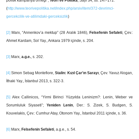
politik kampanya örneği”,
Teori ve Politika
, Sayı 34, ss. 147-172.
(
http://www.teorivepolitika.net/index.php/arsiv/item/372-devrimci-
gercekcilik-ve-atilimdaki-gerceksizlik
)
[2]
Marx, “Annenkov’a mektup” (28 Aralık 1846),
Felsefenin Sefaleti
, Çev.:
Ahmet Kardam, Sol Yay., Ankara 1979 içinde, s. 204.
[3]
Marx,
a.g.e.
, s. 202.
[4]
Simon Sebag Montefiore,
Stalin: Kızıl Çar’ın Sarayı
, Çev. Yavuz Alogan,
İthaki Yay., İstanbul 2013, s. 322-3.
[5]
Alex Callinicos, “Yirmi Birinci Yüzyılda Leninizm?: Lenin, Weber ve
Sorumluluk Siyaseti”;
Yeniden Lenin
, Der.: S. Zizek, S. Budgen, S.
Kouvelakis, Çev.: Cumhur Atay, Otonom Yay., İstanbul 2011 içinde, s. 36.
[6]
Marx,
Felsefenin Sefaleti
, a.g.e., s. 54.