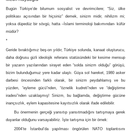
Bugün Türkiye’de bilumum sosyalist ve devrimcilere; “Siz, ülke
politikası açısından bir hiçsiniz” demek, sinizm midir, nihilizm mi;
yoksa düpedüz bir sövgü, hatta –İslami terminoloji bakımından- küfür
müdür?
*
Geride bıraktığımız beş-on yıldır, Türkiye solunda, kanaat oluşturucu,
daha doğrusu gizli ideolojik referans statüsündeki bir kesime mensup
bir yazarın yazılarından sirayet eden “solda sinizm olduğu” görüşü,
bizim bulunduğumuz yere kadar ulaştı. Güya sol hareket, 1980 asker
darbesi öncesinden farklı olarak, bir sinizm peydahlamış ve bu
yüzden, “eyleme gücü”nden, “öznelik kudreti”nden ve “değiştirme
iradesi”nden uzaklaşmış! Sinizm, bu bağlamda, değiştirme gücüne
inançsızlık, eylem kapasitesine kayıtsızlık olarak ifade edilebilir.
Bu önermenin gerçeği yansıtıp yansıtmadığını tartışmaya gerek
duyanlar olduğunu varsayabiliriz. İşte tartışma için bir örnek:
2004’te İstanbul’da yapılması öngörülen NATO toplantısını