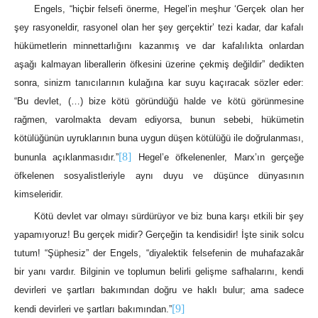
Engels, “hiçbir felsefi önerme, Hegel’in meşhur ‘Gerçek olan her
şey rasyoneldir, rasyonel olan her şey gerçektir’ tezi kadar, dar kafalı
hükümetlerin minnettarlığını kazanmış ve dar kafalılıkta onlardan
aşağı kalmayan liberallerin öfkesini üzerine çekmiş değildir” dedikten
sonra, sinizm tanıcılarının kulağına kar suyu kaçıracak sözler eder:
“Bu devlet, (…) bize kötü göründüğü halde ve kötü görünmesine
rağmen, varolmakta devam ediyorsa, bunun sebebi, hükümetin
kötülüğünün uyruklarının buna uygun düşen kötülüğü ile doğrulanması,
[8]
bununla açıklanmasıdır.”
Hegel’e öfkelenenler, Marx’ın gerçeğe
öfkelenen sosyalistleriyle aynı duyu ve düşünce dünyasının
kimseleridir.
Kötü devlet var olmayı sürdürüyor ve biz buna karşı etkili bir şey
yapamıyoruz! Bu gerçek midir? Gerçeğin ta kendisidir! İşte sinik solcu
tutum! “Şüphesiz” der Engels, “diyalektik felsefenin de muhafazakâr
bir yanı vardır. Bilginin ve toplumun belirli gelişme safhalarını, kendi
devirleri ve şartları bakımından doğru ve haklı bulur; ama sadece
[9]
kendi devirleri ve şartları bakımından.”