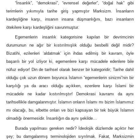
“İnsanlık”, “demokrasi”, “evrensel değerler”, “doğal hak” gibi
terimlerin yıkımıyla tarihe giriş yapmıştır Marksizm. İnsanların
kardeşliğine karşı, insanın insana düşmanlığını, bazı insanların
ötekilere karşı kardeşliğini savunmuştur.
Egemenlerin insanlık kategorisine kapılan bir devrimcinin
durumunun ne ağır bir kıstırılmışlık olduğu besbelli değil midir?
Bizatihi, ezilenleri ‘aldatmak’ için ihdas edilmiş bir kavram, öyle
başarılı bir yol izliyor ki, egemenlere karşı mücadele edenlere bile
nüfuz ediyor! Din de tarihsel olarak benzer bir kategoridir; Tarihe dahil
olduğu çok uzun dönem boyunca İslamın “egemenlerin sinizmi”nin bir
karşılığı ya da aracı olduğu açıkken, ezenlere karşı İslami bir
mücadele ne kadar kıstırılmıştır! Demokrasi kavramı da aynı
tarihsellikle damgalanmıştır. İslamın onların İslamı mı bizim İslamımız
mı olacağı, bu, elbette onları ve bizi kapsayan bir tek büyük İslamın
olmadığı önermesidir. İnsanlığın da aynı şekilde…
Burada yapılması gereken nedir? İdeolojik düzlemde açıktır her
şey; bu damgalanmış terminolojiden sıyrılmak. Fakat, Marksizmin