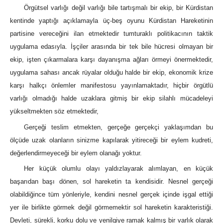
Örgütsel varlığı değil varlığı bile tartışmalı bir ekip, bir Kürdistan
kentinde yaptığı açıklamayla üç-beş oyunu Kürdistan Hareketinin
partisine vereceğini ilan etmektedir tumturaklı politikacının taktik
uygulama edasıyla. İşçiler arasında bir tek bile hücresi olmayan bir
ekip, işten çıkarmalara karşı dayanışma ağları örmeyi önermektedir,
uygulama sahası ancak rüyalar olduğu halde bir ekip, ekonomik krize
karşı halkçı önlemler manifestosu yayınlamaktadır, hiçbir örgütlü
varlığı olmadığı halde uzaklara gitmiş bir ekip silahlı mücadeleyi
yükseltmekten söz etmektedir,
Gerçeği teslim etmekten, gerçeğe gerçekçi yaklaşımdan bu
ölçüde uzak olanların sinizme kapılarak yitireceği bir eylem kudreti,
değerlendirmeyeceği bir eylem olanağı yoktur.
Her küçük olumlu olayı yaldızlayarak alımlayan, en küçük
başarıdan başı dönen, sol hareketin ta kendisidir. Nesnel gerçeği
olabildiğince tüm yönleriyle, kendini nesnel gerçek içinde işgal ettiği
yer ile birlikte görmek değil görmemektir sol hareketin karakteristiği.
Devleti, sürekli, korku dolu ve yenilgiye ramak kalmış bir varlık olarak