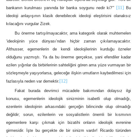
[11]
bankanın kurulması yanında bir banka soygunu nedir ki?’”
Bu
ideoloji anlayışının klasik denebilecek ideoloji eleştirisini olanaksız
kılacağını vurgular Zizek.
Bu önerme tartışılmayacaktır, ama kategorik olarak muhtemelen
‘ideolojinin yüce dünyası’ndan hiçbir zaman çıkılamayacaktır.
Althusser, egemenlerin de kendi ideolojilerinin kurduğu özneler
olduğunu yazmıştı. Ya da bu önerme gerçekse, yani efendiler kadar
ezilen yığınlar da birbirlerinin sahteliğini gören ama yüze vurmayan bir
sözleşmeyle yaşıyorlarsa, geleceğe ilişkin umutların kaybedilmesi için
[12]
fazlasıyla neden var demektir.
Fakat burada devrimci mücadele bakımından dolaysız ilgi
konusu, egemenlerin ideolojik sinizminin isabetli olup olmadığı,
ezenlerin ideolojinin arkasındaki gerçeğin bilincinde olup olmadığı
değildir; sorun, ezilenlerin ve sosyalistlerin önemli bir kısmının
egemenlere karşı çıkmak için bizatihi onların ideolojik evrenine
girmesidir. İşte bu gerçekte de bir sinizm vardır! Ricardo türünden