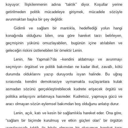
koyuyor: İlişkilenmenin adına “taktik” diyor. Koşullar yerine
getirilmeden politik mücadeleye girişmek, mücadele sözüyle
avunmaktan başka bir şey değildir.
Gidimli ve sağlam bir mantıkla, hedeflediği yolun hangi
konağında olduğunu bilen, ona göre hareket tarzı belirleyen,
geçmişinin yükünü omuzlayabilen, bugünün içine atılabilen ve
geleceğin riskini üstlenebilen bir örnektir Lenin.
Lenin, Ne Yapmalı?’da ‒kendini aldatmayı ve avunmayı
seçmiyor‒ örgütsel ve politik bakımdan ne kadar ilkel, zavallı, kötü
durumda olduklarını yazıp duruyordu isyan halinde. Bu uğraş
sırasında kendini demokrasiye uymamakla suçlayanlara kulak
asmadan sözünü gerçekleştirebilecek kudrete erişecek örgütü ve
politika anlayışını anlatmaya hasreder. Kudretsiz, yapmaya gücü ve
aracı olmayan sözün eylemsel bakımdan boş olduğunu anlatıp durur.
Lenin, açık, katı ve kesin bir sağlamlıkla hareket eder. Ona göre,
“sağlam bir biçimde kurulmuş ve etkin güçleri olan” bir örgütün
uygulayacağı taktik ile böyle olmayan bir oluşumun hareket tarzı