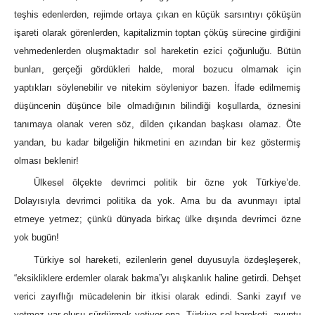
teşhis edenlerden, rejimde ortaya çıkan en küçük sarsıntıyı çöküşün
işareti olarak görenlerden, kapitalizmin toptan çöküş sürecine girdiğini
vehmedenlerden oluşmaktadır sol hareketin ezici çoğunluğu. Bütün
bunları, gerçeği gördükleri halde, moral bozucu olmamak için
yaptıkları söylenebilir ve nitekim söyleniyor bazen. İfade edilmemiş
düşüncenin düşünce bile olmadığının bilindiği koşullarda, öznesini
tanımaya olanak veren söz, dilden çıkandan başkası olamaz. Öte
yandan, bu kadar bilgeliğin hikmetini en azından bir kez göstermiş
olması beklenir!
Ülkesel ölçekte devrimci politik bir özne yok Türkiye’de.
Dolayısıyla devrimci politika da yok. Ama bu da avunmayı iptal
etmeye yetmez; çünkü dünyada birkaç ülke dışında devrimci özne
yok bugün!
Türkiye sol hareketi, ezilenlerin genel duyusuyla özdeşleşerek,
“eksikliklere erdemler olarak bakma”yı alışkanlık haline getirdi. Dehşet
verici zayıflığı mücadelenin bir itkisi olarak edindi. Sanki zayıf ve
yetmez var oluşu sürdürmek yetiyor ona. Türkiye sol hareketi, avuntu