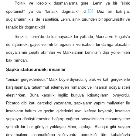
Politik ve ideolojik düşmanlarına göre, Lenin ya bir “sinik
[5]
oportünist” ya da “fanatik dogmatik” idi.
Düz bir bakışla,
suçlamanın ikisi de isabetlidir. Lenin, sinik türünden bir oportünisttir ve
fanatik bir dogmatiktir!
Sinizm, Lenin’de de kalmayacak bir yaftadır; Marx’a ve Engels’e
de iliştirmek, gayet verimli bir egzersiz ve isabetli bir damga olacaktır
sosyalizmin çeşitli akımları ve Marksizmin Leninizm dışı yönelimleri
bakımından.
Şapka statüsündeki insanlar
“Sinizm gerçeklerdedir.” Marx böyle diyordu, çıplak ve katı gerçeklerle
karşılaşmaya tahammül edemeyen romantik ve insancıl sosyalistleri
eleştirirken. Buna karşılık İngiliz burjuva iktisatçılarını övüyordu.
Ricardo gibi katı gerçekçi yazarların, şapkaların yapım maliyetleri ile
insanların bakım ve geçim giderlerini aynı kefeye koyarak, insanları
şapkaya dönüştürmesine bağırıp çağıran sosyalistlerin masumiyetine
şefkatli bir hor görüyle yaklaşan Marx, açıkça, Blanqui gibi saygın
devrimcilerin insancıllığına yeğliyordu, gerçekliği tüm kabalığıyla