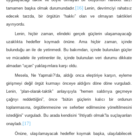
[16]
tamamen başka olmak durumundadır.
Lenin, devrimciyi rahatsız
edecek tarzda, bir örgütün “hakkı” olan ve olmayan taktikleri
ayırıyordu.
Lenin, hiçbir zaman, elindeki gerçek güçlerin ulaşamayacağı
uzaklıkta hedefler koymadı önüne. Ama hiçbir zaman, içinde
bulunduğu an ile de yetinmedi. Bu bakımdan, içinde bulunulan güçler
ve mücadele ile yetinenler ile, içinde bulunulan veri durumu dikkate
almadan “uçan” yaklaşımlara karşı oldu.
Mesela, Ne Yapmalı?’da, aldığı onca eleştiriye karşın, eyleme
girişmeyi değil örgüt kurmayı önceye aldığını döne döne vurguladı.
Lenin, “plan-olarak-taktik” anlayışıyla “hemen saldırıya geçmeye
çağrıyı reddettiğini”, önce “bütün güçlerin kalıcı bir ordunun
toplanmasına, örgütlenmesine ve seferber edilmesine yöneltilmesini
istediğini” vurguladı. Bu arada kendisini “ihtiyatlı olmak”la suçlayanları
[17]
onayladı.
Önüne, ulaşılamayacak hedefler koymak başka, ulaşılabilecek