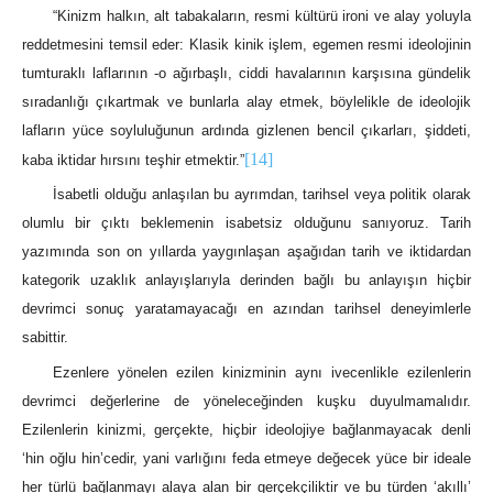
“Kinizm halkın, alt tabakaların, resmi kültürü ironi ve alay yoluyla
reddetmesini temsil eder: Klasik kinik işlem, egemen resmi ideolojinin
tumturaklı laflarının -o ağırbaşlı, ciddi havalarının karşısına gündelik
sıradanlığı çıkartmak ve bunlarla alay etmek, böylelikle de ideolojik
lafların yüce soyluluğunun ardında gizlenen bencil çıkarları, şiddeti,
[14]
kaba iktidar hırsını teşhir etmektir.”
İsabetli olduğu anlaşılan bu ayrımdan, tarihsel veya politik olarak
olumlu bir çıktı beklemenin isabetsiz olduğunu sanıyoruz. Tarih
yazımında son on yıllarda yaygınlaşan aşağıdan tarih ve iktidardan
kategorik uzaklık anlayışlarıyla derinden bağlı bu anlayışın hiçbir
devrimci sonuç yaratamayacağı en azından tarihsel deneyimlerle
sabittir.
Ezenlere yönelen ezilen kinizminin aynı ivecenlikle ezilenlerin
devrimci değerlerine de yöneleceğinden kuşku duyulmamalıdır.
Ezilenlerin kinizmi, gerçekte, hiçbir ideolojiye bağlanmayacak denli
‘hin oğlu hin’cedir, yani varlığını feda etmeye değecek yüce bir ideale
her türlü bağlanmayı alaya alan bir gerçekçiliktir ve bu türden ‘akıllı’