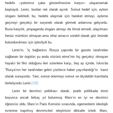
hedefe –yeterince çaba gösterilmesine karşın‒ ulaşamamak
başkaydı. Lenin, bunları net olarak ayırdı. Somut hedef için, eylem
sloganı belirledi; bu, hedefe ulaşmak için hareket etmeyi, eyleme
geçmeyi gerçekçi bir seçenek olarak görmek anlamına geliyordu.
Buna karşılık, propaganda sloganı atmayı da ihmal etmedi; ulaşılması
henüz mümkün olmayan ama nihai amacın sürekli olarak göz önünde
bulundurulması için işlevliydi bu.
Lenin’in, “iç bağlantısı Rusya çapında bir gazete tarafından
sağlanan bir örgütün şu anda sözünü etme”nin hiç gerçekçi olmayan
hayalci bir fikir olduğunu ileri sürenlere karşı, beş ay içinde, Iskra’da
“Rusya’nın her tarafından gelen yüzlerce haber yayınlandığı”nı kanıt
olarak sunuyordu. Yani, somut önermeyi somut ve ölçülebilir kanıtlarla
[18]
ilerletiyordu Lenin.
Lenin bir devrimci politikacı olarak, pratik politikada ömrü
boyunca ancak birkaç yıl bulunmuş Marx’ın en iyi ve devrimci
öğrencisi oldu. Marx’ın Paris Komünü sırasında, egemenlerin ideolojik
evrenine kapılmış devrimcileri eleştirisini dikkatle izledi. Marx,