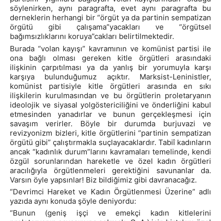
söylenirken, aynı paragrafta, evet aynı paragrafta bu
derneklerin herhangi bir “örgüt ya da partinin sempatizan
örgütü gibi çalışama”yacakları ve “örgütsel
bağımsızlıklarını koruya”cakları belirtilmektedir.
Burada “volan kayışı” kavramının ve komünist partisi ile
ona bağlı olması gereken kitle örgütleri arasındaki
ilişkinin çarpıtılması ya da yanlış bir yorumuyla karşı
karşıya bulunduğumuz açıktır. Marksist-Leninistler,
komünist partisiyle kitle örgütleri arasında en sıkı
ilişkilerin kurulmasından ve bu örgütlerin proletaryanın
ideolojik ve siyasal yolgöstericiliğini ve önderliğini kabul
etmesinden yanadırlar ve bunun gerçekleşmesi için
savaşım verirler. Böyle bir durumda burjuvazi ve
revizyonizm bizleri, kitle örgütlerini “partinin sempatizan
örgütü gibi” çalıştırmakla suçlayacaklardır. Tabiî kadınların
ancak “kadınlık durum”larını kavramaları temelinde, kendi
özgül sorunlarından hareketle ve özel kadın örgütleri
aracılığıyla örgütlenmeleri gerektiğini savunanlar da.
Varsın öyle yapsınlar! Biz bildiğimiz gibi davranacağız.
“Devrimci Hareket ve Kadın Örgütlenmesi Üzerine” adlı
yazıda aynı konuda şöyle deniyordu:
“Bunun (geniş işçi ve emekçi kadın kitlelerini