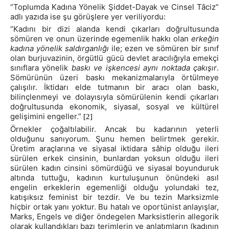
“Toplumda Kadına Yönelik Şiddet-Dayak ve Cinsel Tâciz”
adlı yazıda ise şu görüşlere yer veriliyordu:
“Kadını bir dizi alanda kendi çıkarları doğrultusunda
sömüren ve onun üzerinde egemenlik hakkı olan
erkeğin
kadına yönelik saldırganlığı
ile; ezen ve sömüren bir sınıf
olan burjuvazinin, örgütlü gücü devlet aracılığıyla emekçi
sınıflara yönelik
baskı ve işkencesi aynı noktada çakışır
.
Sömürünün üzeri baskı mekanizmalarıyla örtülmeye
çalışılır. İktidarı elde tutmanın bir aracı olan baskı,
bilinçlenmeyi ve dolayısıyla sömürülenin kendi çıkarları
doğrultusunda ekonomik, siyasal, sosyal ve kültürel
gelişimini engeller.”
[2]
Örnekler çoğaltılabilir. Ancak bu kadarının yeterli
olduğunu sanıyorum. Şunu hemen belirtmek gerekir.
Üretim araçlarına ve siyasal iktidara sâhip olduğu ileri
sürülen erkek cinsinin, bunlardan yoksun olduğu ileri
sürülen kadın cinsini sömürdüğü ve siyasal boyunduruk
altında tuttuğu, kadının kurtuluşunun önündeki asıl
engelin erkeklerin egemenliği olduğu yolundaki tez,
katışıksız feminist bir tezdir. Ve bu tezin Marksizmle
hiçbir ortak yanı yoktur. Bu hatalı ve oportünist anlayışlar,
Marks, Engels ve diğer öndegelen Marksistlerin allegorik
olarak kullandıkları bazı terimlerin ve anlatımların (kadının