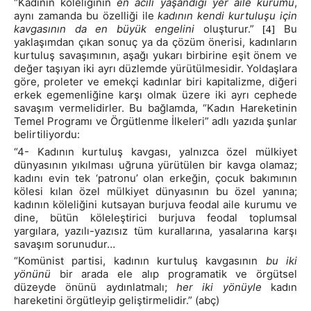
“Kadının köleliğinin
en acılı yaşandığı yer
aile kurumu
,
aynı zamanda bu özelliği ile
kadının kendi kurtuluşu için
kavgasının da en büyük engelini
oluşturur.”
Bu
[4]
yaklaşımdan çıkan sonuç ya da çözüm önerisi, kadınların
kurtuluş savaşımının, aşağı yukarı birbirine eşit önem ve
değer taşıyan iki ayrı düzlemde yürütülmesidir. Yoldaşlara
göre, proleter ve emekçi kadınlar biri kapitalizme, diğeri
erkek egemenliğine karşı olmak üzere iki ayrı cephede
savaşım vermelidirler. Bu bağlamda, “Kadın Hareketinin
Temel Programı ve Örgütlenme İlkeleri” adlı yazıda şunlar
belirtiliyordu:
“4- Kadının kurtuluş kavgası, yalnızca özel mülkiyet
dünyasının yıkılması uğruna yürütülen bir kavga olamaz;
kadını evin tek ‘patronu’ olan erkeğin, çocuk bakımının
kölesi kılan özel mülkiyet dünyasının bu özel yanına;
kadının köleliğini kutsayan burjuva feodal aile kurumu ve
dine, bütün köleleştirici burjuva feodal toplumsal
yargılara, yazılı-yazısız tüm kurallarına, yasalarına karşı
savaşım sorunudur…
“Komünist partisi, kadının kurtuluş kavgasının
bu iki
yönünü
bir arada ele alıp programatik ve örgütsel
düzeyde önünü aydınlatmalı;
her iki yönüyle
kadın
hareketini örgütleyip geliştirmelidir.” (abç)