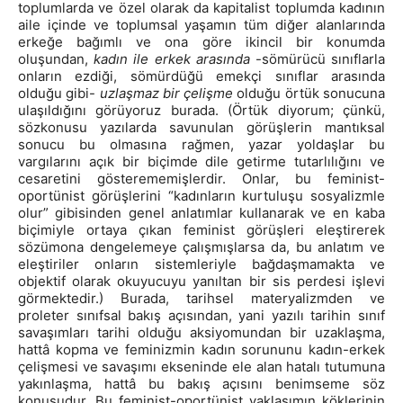
toplumlarda ve özel olarak da kapitalist toplumda kadının
aile içinde ve toplumsal yaşamın tüm diğer alanlarında
erkeğe bağımlı ve ona göre ikincil bir konumda
oluşundan,
kadın ile erkek arasında
-sömürücü sınıflarla
onların ezdiği, sömürdüğü emekçi sınıflar arasında
olduğu gibi-
uzlaşmaz bir çelişme
olduğu örtük sonucuna
ulaşıldığını görüyoruz burada. (Örtük diyorum; çünkü,
sözkonusu yazılarda savunulan görüşlerin mantıksal
sonucu bu olmasına rağmen, yazar yoldaşlar bu
vargılarını açık bir biçimde dile getirme tutarlılığını ve
cesaretini gösterememişlerdir. Onlar, bu feminist-
oportünist görüşlerini “kadınların kurtuluşu sosyalizmle
olur” gibisinden genel anlatımlar kullanarak ve en kaba
biçimiyle ortaya çıkan feminist görüşleri eleştirerek
sözümona dengelemeye çalışmışlarsa da, bu anlatım ve
eleştiriler onların sistemleriyle bağdaşmamakta ve
objektif olarak okuyucuyu yanıltan bir sis perdesi işlevi
görmektedir.) Burada, tarihsel materyalizmden ve
proleter sınıfsal bakış açısından, yani yazılı tarihin sınıf
savaşımları tarihi olduğu aksiyomundan bir uzaklaşma,
hattâ kopma ve feminizmin kadın sorununu kadın-erkek
çelişmesi ve savaşımı ekseninde ele alan hatalı tutumuna
yakınlaşma, hattâ bu bakış açısını benimseme söz
konusudur. Bu feminist-oportünist yaklaşımın köklerinin