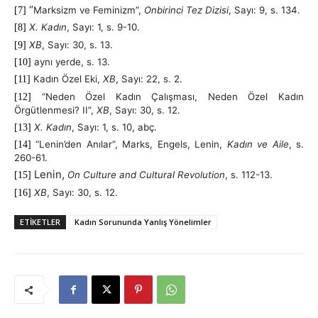
“
Marksizm ve Feminizm”
,
Onbirinci Tez Dizisi
, Sayı: 9, s. 134.
[7]
X. Kadın
, Sayı: 1, s. 9-10.
[8]
XB
, Sayı: 30, s. 13.
[9]
aynı yerde, s. 13.
[10]
Kadın Özel Eki,
XB
, Sayı: 22, s. 2.
[11]
“Neden Özel Kadın Çalışması, Neden Özel Kadın
[12]
Örgütlenmesi? II”,
XB
, Sayı: 30, s. 12.
X. Kadın
, Sayı: 1, s. 10, abç.
[13]
“Lenin’den Anılar”, Marks, Engels, Lenin,
Kadın ve Aile
, s.
[14]
260-61.
Lenin,
On Culture and Cultural Revolution
, s. 112-13.
[15]
XB
, Sayı: 30, s. 12.
[16]
ETIKETLER
Kadın Sorununda Yanlış Yönelimler