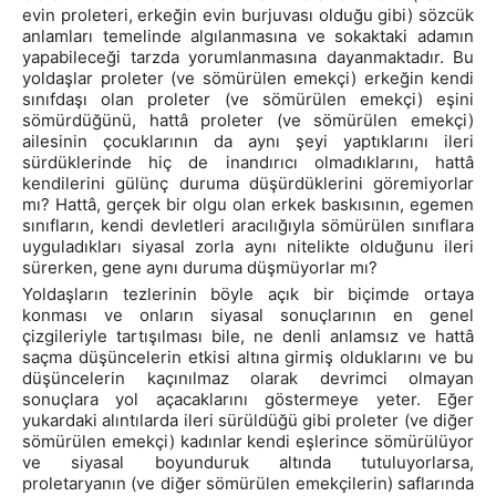
evin proleteri, erkeğin evin burjuvası olduğu gibi) sözcük
anlamları temelinde algılanmasına ve sokaktaki adamın
yapabileceği tarzda yorumlanmasına dayanmaktadır. Bu
yoldaşlar proleter (ve sömürülen emekçi) erkeğin kendi
sınıfdaşı olan proleter (ve sömürülen emekçi) eşini
sömürdüğünü, hattâ proleter (ve sömürülen emekçi)
ailesinin çocuklarının da aynı şeyi yaptıklarını ileri
sürdüklerinde hiç de inandırıcı olmadıklarını, hattâ
kendilerini gülünç duruma düşürdüklerini göremiyorlar
mı? Hattâ, gerçek bir olgu olan erkek baskısının, egemen
sınıfların, kendi devletleri aracılığıyla sömürülen sınıflara
uyguladıkları siyasal zorla aynı nitelikte olduğunu ileri
sürerken, gene aynı duruma düşmüyorlar mı?
Yoldaşların tezlerinin böyle açık bir biçimde ortaya
konması ve onların siyasal sonuçlarının en genel
çizgileriyle tartışılması bile, ne denli anlamsız ve hattâ
saçma düşüncelerin etkisi altına girmiş olduklarını ve bu
düşüncelerin kaçınılmaz olarak devrimci olmayan
sonuçlara yol açacaklarını göstermeye yeter. Eğer
yukardaki alıntılarda ileri sürüldüğü gibi proleter (ve diğer
sömürülen emekçi) kadınlar kendi eşlerince sömürülüyor
ve siyasal boyunduruk altında tutuluyorlarsa,
proletaryanın (ve diğer sömürülen emekçilerin) saflarında