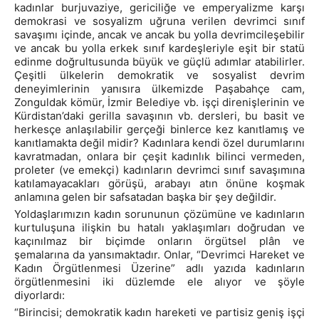
kadınlar burjuvaziye, gericiliğe ve emperyalizme karşı
demokrasi ve sosyalizm uğruna verilen devrimci sınıf
savaşımı içinde, ancak ve ancak bu yolla devrimcileşebilir
ve ancak bu yolla erkek sınıf kardeşleriyle eşit bir statü
edinme doğrultusunda büyük ve güçlü adımlar atabilirler.
Çeşitli ülkelerin demokratik ve sosyalist devrim
deneyimlerinin yanısıra ülkemizde Paşabahçe cam,
Zonguldak kömür, İzmir Belediye vb. işçi direnişlerinin ve
Kürdistan’daki gerilla savaşının vb. dersleri, bu basit ve
herkesçe anlaşılabilir gerçeği binlerce kez kanıtlamış ve
kanıtlamakta değil midir? Kadınlara kendi özel durumlarını
kavratmadan, onlara bir çeşit kadınlık bilinci vermeden,
proleter (ve emekçi) kadınların devrimci sınıf savaşımına
katılamayacakları görüşü, arabayı atın önüne koşmak
anlamına gelen bir safsatadan başka bir şey değildir.
Yoldaşlarımızın kadın sorununun çözümüne ve kadınların
kurtuluşuna ilişkin bu hatalı yaklaşımları doğrudan ve
kaçınılmaz bir biçimde onların örgütsel plân ve
şemalarına da yansımaktadır. Onlar, “Devrimci Hareket ve
Kadın Örgütlenmesi Üzerine” adlı yazıda kadınların
örgütlenmesini iki düzlemde ele alıyor ve şöyle
diyorlardı:
“Birincisi; demokratik kadın hareketi ve partisiz geniş işçi