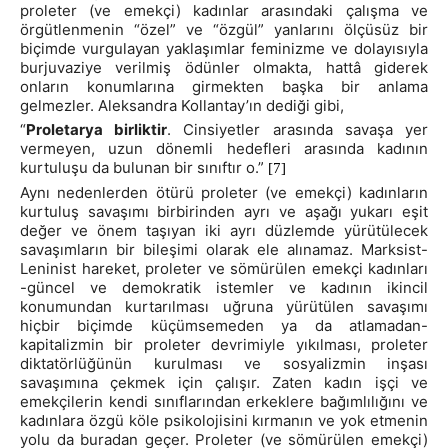
proleter (ve emekçi) kadınlar arasındaki çalışma ve
örgütlenmenin “özel” ve “özgül” yanlarını ölçüsüz bir
biçimde vurgulayan yaklaşımlar feminizme ve dolayısıyla
burjuvaziye verilmiş ödünler olmakta, hattâ giderek
onların konumlarına girmekten başka bir anlama
gelmezler. Aleksandra Kollantay’ın dediği gibi,
“
Proletarya birliktir
. Cinsiyetler arasında savaşa yer
vermeyen, uzun dönemli hedefleri arasında kadının
kurtuluşu da bulunan bir sınıftır o.”
[7]
Aynı nedenlerden ötürü proleter (ve emekçi) kadınların
kurtuluş savaşımı birbirinden ayrı ve aşağı yukarı eşit
değer ve önem taşıyan iki ayrı düzlemde yürütülecek
savaşımların bir bileşimi olarak ele alınamaz. Marksist-
Leninist hareket, proleter ve sömürülen emekçi kadınları
-güncel ve demokratik istemler ve kadının ikincil
konumundan kurtarılması uğruna yürütülen savaşımı
hiçbir biçimde küçümsemeden ya da atlamadan-
kapitalizmin bir proleter devrimiyle yıkılması, proleter
diktatörlüğünün kurulması ve sosyalizmin inşası
savaşımına çekmek için çalışır. Zaten kadın işçi ve
emekçilerin kendi sınıflarından erkeklere bağımlılığını ve
kadınlara özgü köle psikolojisini kırmanın ve yok etmenin
yolu da buradan geçer. Proleter (ve sömürülen emekçi)