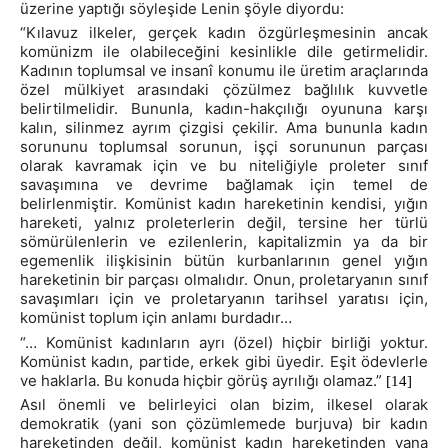
üzerine yaptığı söyleşide Lenin şöyle diyordu:
“Kılavuz ilkeler, gerçek kadın özgürleşmesinin ancak
komünizm ile olabileceğini kesinlikle dile getirmelidir.
Kadının toplumsal ve insanî konumu ile üretim araçlarında
özel mülkiyet arasındaki çözülmez bağlılık kuvvetle
belirtilmelidir. Bununla, kadın-hakçılığı oyununa karşı
kalın, silinmez ayrım çizgisi çekilir. Ama bununla kadın
sorununu toplumsal sorunun, işçi sorununun parçası
olarak kavramak için ve bu niteliğiyle proleter sınıf
savaşımına ve devrime bağlamak için temel de
belirlenmiştir. Komünist kadın hareketinin kendisi, yığın
hareketi, yalnız proleterlerin değil, tersine her türlü
sömürülenlerin ve ezilenlerin, kapitalizmin ya da bir
egemenlik ilişkisinin bütün kurbanlarının genel yığın
hareketinin bir parçası olmalıdır. Onun, proletaryanın sınıf
savaşımları için ve proletaryanın tarihsel yaratısı için,
komünist toplum için anlamı burdadır…
“… Komünist kadınların ayrı (özel) hiçbir birliği yoktur.
Komünist kadın, partide, erkek gibi üyedir. Eşit ödevlerle
ve haklarla. Bu konuda hiçbir görüş ayrılığı olamaz.”
[14]
Asıl önemli ve belirleyici olan bizim, ilkesel olarak
demokratik (yani son çözümlemede burjuva) bir kadın
hareketinden değil, komünist kadın hareketinden yana