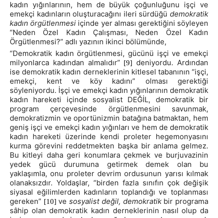
kadın yığınlarının, hem de büyük çoğunluğunu işçi ve
emekçi kadınların oluşturacağını ileri sürdüğü
demokratik
kadın örgütlenmesi
içinde yer alması gerektiğini söyleyen
“Neden Özel Kadın Çalışması, Neden Özel Kadın
Örgütlenmesi?” adlı yazının ikinci bölümünde,
“Demokratik kadın örgütlenmesi, gücünü işçi ve emekçi
milyonlarca kadından almalıdır”
deniyordu. Ardından
[9]
ise demokratik kadın derneklerinin kitlesel tabanının “işçi,
emekçi, kent ve köy kadını” olması gerektiği
söyleniyordu. İşçi ve emekçi kadın yığınlarının demokratik
kadın hareketi içinde sosyalist DEĞİL, demokratik bir
program çerçevesinde örgütlenmesini savunmak,
demokratizmin ve oportünizmin batağına batmaktan, hem
geniş işçi ve emekçi kadın yığınları ve hem de demokratik
kadın hareketi üzerinde kendi proleter hegemonyasını
kurma görevini reddetmekten başka bir anlama gelmez.
Bu kitleyi daha geri konumlara çekmek ve burjuvazinin
yedek gücü durumuna getirmek demek olan bu
yaklaşımla, onu proleter devrim ordusunun yarısı kılmak
olanaksızdır. Yoldaşlar, “birden fazla sınıfın çok değişik
siyasal eğilimlerden kadınların toplandığı ve toplanması
gereken”
ve
sosyalist değil, demokratik
bir programa
[10]
sâhip olan demokratik kadın derneklerinin nasıl olup da