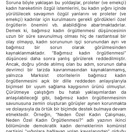
Soruna böyle yaklaşan bu yoldaşlar, proleter (ve emekçi)
kadın hareketinin özgül istemlerini, bu kadın yığını içinde
yürütülecek savaşımın özgül yanlarını ve proleter (ve
emekçi) kadınlar için kurulmasını gerekli gördükleri özel
örgütlerin önemini vb. alabildiğine abartmaktadırlar.
Demek ki, bağımsız kadın örgütlenmesi düşüncesinin
uzun bir süre savunulmuş olması hiç de rastlantısal bir
olay olmayıp, kadın sorununun işçi sorunundan ayrı ve
bağımsız bir sorun olarak görülmesinden
kaynaklanmaktadır. “Bağımsız kadın örgütlenmesi”
düşüncesi daha sonra yanlış görülerek reddedilmiştir.
Ancak, doğru yönde atılmış olan bu adım, sorunun daha
devrimci bir tarzda kavranmasından kaynaklanmamış,
yalnızca Marksist otoritelerin bağımsız kadın
örgütlenmesini açık bir dille reddeden anlayışlarıyla
biçimsel bir uyum sağlama kaygısının ürünü olmuştur.
Çürütmeye çalıştığım bu hatalı yaklaşımlardan da
anlaşılabileceği gibi, bağımsız kadın örgütlenmesinin
savunusuna zemin oluşturan görüşler aynen korunmakta
ve dolayısıyla da örtük bir biçimde destek bulmaya devam
etmektedir. Örneğin, “Neden Özel Kadın Çalışması,
Neden Özel Kadın Örgütlenmesi?” adlı yazının ikinci
bölümünde demokratik kadın derneklerinin komünist
partisini “yığınlara bağlayan volan kayışlarından” olduğu