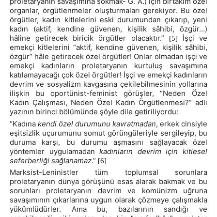
proletaryanın savaşımına sokmak- G. A.) için birtakım özel
organlar, örgütlenmeler oluşturmaları gerekiyor. Bu özel
örgütler, kadın kitlelerini eski durumundan çıkarıp, yeni
kadın (aktif, kendine güvenen, kişilik sâhibi, özgür…)
hâline getirecek biricik örgütler olacaktır.”
İşçi ve
[5]
emekçi kitlelerini “aktif, kendine güvenen, kişilik sâhibi,
özgür” hâle getirecek özel örgütler! Onlar olmadan işçi ve
emekçi kadınların proletaryanın kurtuluş savaşımına
katılamayacağı çok özel örgütler! İşçi ve emekçi kadınların
devrim ve sosyalizm kavgasına çekilebilmesinin yollarına
ilişkin bu oportünist-feminist görüşler, “Neden Özel
Kadın Çalışması, Neden Özel Kadın Örgütlenmesi?” adlı
yazının birinci bölümünde şöyle dile getiriliyordu:
“Kadına
kendi özel durumunu kavratmadan
, erkek cinsiyle
eşitsizlik uçurumunu somut görüngüleriyle sergileyip, bu
duruma karşı, bu durumu aşmasını sağlayacak özel
yöntemler uygulamadan
kadınların devrim için kitlesel
seferberliği sağlanamaz
.”
[6]
Marksist-Leninistler tüm toplumsal sorunlara
proletaryanın dünya görüşünü esas alarak bakmak ve bu
sorunları proletaryanın devrim ve komünizm uğruna
savaşımının çıkarlarına uygun olarak çözmeye çalışmakla
yükümlüdürler. Ama bu, bazılarının sandığı ve