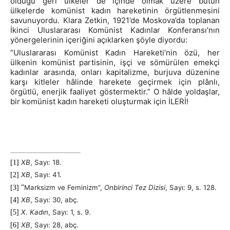
olduğu geri ülkeler de içinde olmak üzere bütün
ülkelerde komünist kadın hareketinin örgütlenmesini
savunuyordu. Klara Zetkin, 1921’de Moskova’da toplanan
İkinci Uluslararası Komünist Kadınlar Konferansı’nın
yönergelerinin içeriğini açıklarken şöyle diyordu:
“Uluslararası Komünist Kadın Hareketi’nin özü, her
ülkenin komünist partisinin, işçi ve sömürülen emekçi
kadınlar arasında, onları kapitalizme, burjuva düzenine
karşı kitleler hâlinde harekete geçirmek için plânlı,
örgütlü, enerjik faaliyet göstermektir.” O hâlde yoldaşlar,
bir komünist kadın hareketi oluşturmak için İLERİ!
XB
, Sayı: 18.
[1]
XB
, Sayı: 41.
[2]
“
Marksizm ve Feminizm”
,
Onbirinci Tez Dizisi
, Sayı: 9, s. 128.
[3]
XB
, Sayı: 30, abç.
[4]
X. Kadın
, Sayı: 1, s. 9.
[5]
XB
, Sayı: 28, abç.
[6]