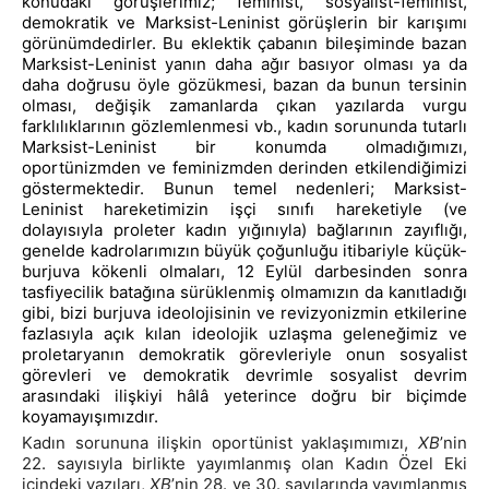
konudaki görüşlerimiz; feminist, sosyalist-feminist,
demokratik ve Marksist-Leninist görüşlerin bir karışımı
görünümdedirler. Bu eklektik çabanın bileşiminde bazan
Marksist-Leninist yanın daha ağır basıyor olması ya da
daha doğrusu öyle gözükmesi, bazan da bunun tersinin
olması, değişik zamanlarda çıkan yazılarda vurgu
farklılıklarının gözlemlenmesi vb., kadın sorununda tutarlı
Marksist-Leninist bir konumda olmadığımızı,
oportünizmden ve feminizmden derinden etkilendiğimizi
göstermektedir. Bunun temel nedenleri; Marksist-
Leninist hareketimizin işçi sınıfı hareketiyle (ve
dolayısıyla proleter kadın yığınıyla) bağlarının zayıflığı,
genelde kadrolarımızın büyük çoğunluğu itibariyle küçük-
burjuva kökenli olmaları, 12 Eylül darbesinden sonra
tasfiyecilik batağına sürüklenmiş olmamızın da kanıtladığı
gibi, bizi burjuva ideolojisinin ve revizyonizmin etkilerine
fazlasıyla açık kılan ideolojik uzlaşma geleneğimiz ve
proletaryanın demokratik görevleriyle onun sosyalist
görevleri ve demokratik devrimle sosyalist devrim
arasındaki ilişkiyi hâlâ yeterince doğru bir biçimde
koyamayışımızdır.
Kadın sorununa ilişkin oportünist yaklaşımımızı,
XB
’nin
22. sayısıyla birlikte yayımlanmış olan Kadın Özel Eki
içindeki yazıları,
XB
’nin 28. ve 30. sayılarında yayımlanmış