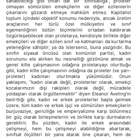
sanabileceği gibi onları dar bir “sınıfsallığa”, proleter
olmayan sömürülen emekçilerin ve diğer ezilenlerin
çıkarlarını gözardı etmeye mahkûm etmez. Kapitalist
toplum içindeki objektif konumu nedeniyle, ancak üretim
araçlarının her türlü özel mülkiyetini ve sınıf
egemenliğinin bütün biçimlerini ortadan kaldırarak
özgürleşebilecek olan proletarya, kendisiyle birlikte diğer
emekçileri ve diğer ezilen sınıf ve katmanları da kurtarma
yeteneğine sâhiptir; ya da isterseniz, buna yazgılıdır. Bu
sınıfın siyasal öncüsü olan komünist partisi, kadın
sorununu ele alırken bu nesnelliği gözönüne almak ve
genel kitle çalışmasının odağına proletaryayı oturttuğu
gibi, kadın kitle çalışmasının odağına da proleter (ve yarı-
proleter) kadınları oturtmakla yükümlüdür. Onun
yaklaşımı, “kadın olarak değil, proleterler olarak, emekçi
kocalarımızın dişi rakipleri olarak değil, mücadele
yoldaşları olarak örgütlenmektir” diyen Eleanor Aveling’in
belirttiği gibi, kadın ve erkek proleterler başta gelmek
üzere, tüm kadın ve erkek işçi ve sömürülen emekçilerin
burjuvaziye, gericiliğe ve emperyalizme karşı bölünmez
bir güç olarak birleşmelerini ve birlikte karşı durmalarını
gerektirir. Bu yüzden, kadın ile erkek arasındaki
çelişmeyi, hem bu çelişmeyi alabildiğine abartarak,
sınıfsal ölçütleri bir yana atarak öne çıkaran, hem de