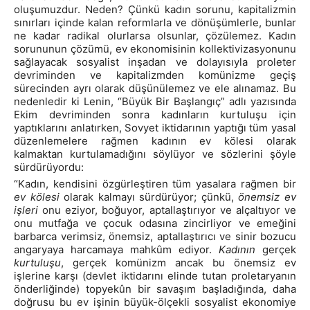
oluşumuzdur. Neden? Çünkü kadın sorunu, kapitalizmin
sınırları içinde kalan reformlarla ve dönüşümlerle, bunlar
ne kadar radikal olurlarsa olsunlar, çözülemez. Kadın
sorununun çözümü, ev ekonomisinin kollektivizasyonunu
sağlayacak sosyalist inşadan ve dolayısıyla proleter
devriminden ve kapitalizmden komünizme geçiş
sürecinden ayrı olarak düşünülemez ve ele alınamaz. Bu
nedenledir ki Lenin, “Büyük Bir Başlangıç” adlı yazısında
Ekim devriminden sonra kadınların kurtuluşu için
yaptıklarını anlatırken, Sovyet iktidarının yaptığı tüm yasal
düzenlemelere rağmen kadının ev kölesi olarak
kalmaktan kurtulamadığını söylüyor ve sözlerini şöyle
sürdürüyordu:
“Kadın, kendisini özgürleştiren tüm yasalara rağmen bir
ev kölesi
olarak kalmayı sürdürüyor; çünkü,
önemsiz ev
işleri
onu eziyor, boğuyor, aptallaştırıyor ve alçaltıyor ve
onu mutfağa ve çocuk odasına zincirliyor ve emeğini
barbarca verimsiz, önemsiz, aptallaştırıcı ve sinir bozucu
angaryaya harcamaya mahkûm ediyor.
Kadının
gerçek
kurtuluşu
, gerçek komünizm ancak bu önemsiz ev
işlerine karşı (devlet iktidarını elinde tutan proletaryanın
önderliğinde) topyekûn bir savaşım başladığında, daha
doğrusu bu ev işinin büyük-ölçekli sosyalist ekonomiye