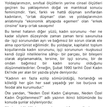
Yoldaşlarımızın, sınıfsal ölçütlerin yerine cinsel ölçütleri
geçiren bu yaklaşımının doğal ve mantıksal sonucu
feminizmdir. Yani, farklı ve hattâ düşman sınıflardan
kadınların, “ortak düşman” olan ve yoldaşlarımızın
anlatımıyla “ekonomik altyapıda egemen” olan “erkek
cinsine” karşı ortak savaşımı!
Bu temel hatanın diğer yüzü, kadın sorununu -her ne
kadar söylem düzeyinde zaman zaman tersi savunulsa
da- işçi sorunundan ayrı ve bağımsız bir sorun olarak ele
alma oportünist eğilimidir. Bu yoldaşlar, kapitalist toplum
koşullarında kadın sorununu, işçi sorununun -kuşkusuz
kendi özgül niteliklerine sâhip- bir parçası, bir bileşeni
olarak algılamamakta, tersine, bir işçi sorunu, bir de
ondan bağımsız bir kadın sorunu olduğunu
düşünmektedirler. Örneğin, Şubat 1990 tarihli Özel Kadın
Eki’nde yer alan bir yazıda şöyle deniyordu:
“Kadının en fazla ezilip sömürüldüğü, horlandığı ve
köleliği her gün her saat yaşadığı yer ise burjuva ve
feodal aile kurumudur.”
Öte yandan, “Neden Özel Kadın Çalışması, Neden Özel
Kadın Örgütlenmesi?” adlı yazının ikinci bölümünde bu
konuda şunlar söyleniyordu: