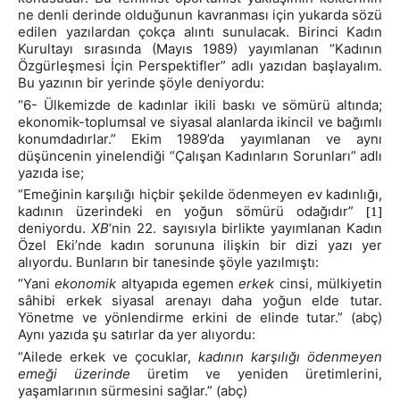
ne denli derinde olduğunun kavranması için yukarda sözü
edilen yazılardan çokça alıntı sunulacak. Birinci Kadın
Kurultayı sırasında (Mayıs 1989) yayımlanan “Kadının
Özgürleşmesi İçin Perspektifler” adlı yazıdan başlayalım.
Bu yazının bir yerinde şöyle deniyordu:
“6- Ülkemizde de kadınlar ikili baskı ve sömürü altında;
ekonomik-toplumsal ve siyasal alanlarda ikincil ve bağımlı
konumdadırlar.” Ekim 1989’da yayımlanan ve aynı
düşüncenin yinelendiği “Çalışan Kadınların Sorunları” adlı
yazıda ise;
“Emeğinin karşılığı hiçbir şekilde ödenmeyen ev kadınlığı,
kadının üzerindeki en yoğun sömürü odağıdır”
[1]
deniyordu.
XB
’nin 22. sayısıyla birlikte yayımlanan Kadın
Özel Eki’nde kadın sorununa ilişkin bir dizi yazı yer
alıyordu. Bunların bir tanesinde şöyle yazılmıştı:
“Yani
ekonomik
altyapıda egemen
erkek
cinsi, mülkiyetin
sâhibi erkek siyasal arenayı daha yoğun elde tutar.
Yönetme ve yönlendirme erkini de elinde tutar.” (abç)
Aynı yazıda şu satırlar da yer alıyordu:
“Ailede erkek ve çocuklar,
kadının karşılığı ödenmeyen
emeği üzerinde
üretim ve yeniden üretimlerini,
yaşamlarının sürmesini sağlar.” (abç)