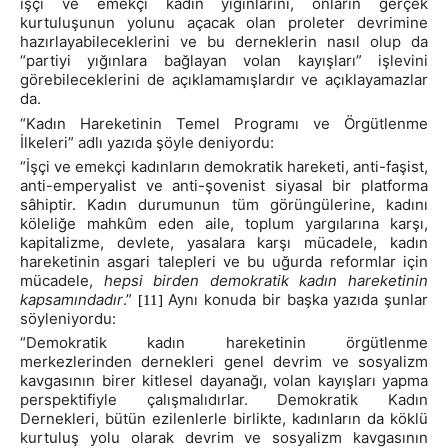
işçi ve emekçi kadın yığınlarını, onların gerçek
kurtuluşunun yolunu açacak olan proleter devrimine
hazırlayabileceklerini ve bu derneklerin nasıl olup da
“partiyi yığınlara bağlayan volan kayışları” işlevini
görebileceklerini de açıklamamışlardır ve açıklayamazlar
da.
“Kadın Hareketinin Temel Programı ve Örgütlenme
İlkeleri” adlı yazıda şöyle deniyordu:
“İşçi ve emekçi kadınların demokratik hareketi, anti-faşist,
anti-emperyalist ve anti-şovenist siyasal bir platforma
sâhiptir. Kadın durumunun tüm görüngülerine, kadını
köleliğe mahkûm eden aile, toplum yargılarına karşı,
kapitalizme, devlete, yasalara karşı mücadele, kadın
hareketinin asgari talepleri ve bu uğurda reformlar için
mücadele,
hepsi birden demokratik kadın hareketinin
kapsamındadır
.”
Aynı konuda bir başka yazıda şunlar
[11]
söyleniyordu:
“Demokratik kadın hareketinin örgütlenme
merkezlerinden dernekleri genel devrim ve sosyalizm
kavgasının birer kitlesel dayanağı, volan kayışları yapma
perspektifiyle çalışmalıdırlar. Demokratik Kadın
Dernekleri, bütün ezilenlerle birlikte, kadınların da köklü
kurtuluş yolu olarak devrim ve sosyalizm kavgasının