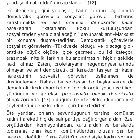
yandaşı olmalı, olduğunu açıklamalı.”
[12]
Görülebileceği gibi yoldaşlar, kadın sorunu bağlamında
demokratik görevlerle sosyalist görevleri birbirine
karıştırmakta ve asıl önemlisi
demokratik
kadın
hareketinin “kadınların köklü kurtuluşundan,
sosyalizmden yana olabileceğini” savunarak anti-Marksist
bir konuma düşmektedirler. Demokratik görevlerle
sosyalist görevlerin -Türkiye’de olduğu ve olacağı gibi-
pratikte büyük ölçüde içiçe geçmesi, bu iki kategori
arasındaki nitelik farkının bulandırılmasını hiçbir şekilde
haklı kılmaz. Zaten, proletaryanın hegemonyası altında
olmayan ve salt demokratik bir karakter taşıyan bir kadın
hareketinin sosyalist görevler üstlenmesi de
düşünülemez. Dahası bu yoldaşlar bir başka yerde de
demokratik kadın hareketinin “gerek örgüt yapısı ve ilkesi
yönünden ve gerekse
programatik olarak demokratik
olmak zorunda”
olduğunu belirterek kendi oportünist
[13]
söylemlerini gene kendileri çürütmektedirler.
Öte yandan, onların savunduğunun tersine komünist
kadın hareketi hiç de salt partiye bağlı organlardan, özel
örgütlerden, komisyonlardan, kurullardan ve buralarda
toplanmış olan kadın komünistlerden oluşan dar bir
hareket değildir. Klara Zetkin’in kendisiyle kadın sorunu