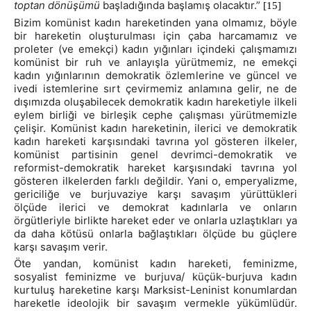
toptan dönüşümü
başladığında başlamış olacaktır.”
[15]
Bizim komünist kadın hareketinden yana olmamız, böyle
bir hareketin oluşturulması için çaba harcamamız ve
proleter (ve emekçi) kadın yığınları içindeki çalışmamızı
komünist bir ruh ve anlayışla yürütmemiz, ne emekçi
kadın yığınlarının demokratik özlemlerine ve güncel ve
ivedi istemlerine sırt çevirmemiz anlamına gelir, ne de
dışımızda oluşabilecek demokratik kadın hareketiyle ilkeli
eylem birliği ve birleşik cephe çalışması yürütmemizle
çelişir. Komünist kadın hareketinin, ilerici ve demokratik
kadın hareketi karşısındaki tavrına yol gösteren ilkeler,
komünist partisinin genel devrimci-demokratik ve
reformist-demokratik hareket karşısındaki tavrına yol
gösteren ilkelerden farklı değildir. Yani o, emperyalizme,
gericiliğe ve burjuvaziye karşı savaşım yürüttükleri
ölçüde ilerici ve demokrat kadınlarla ve onların
örgütleriyle birlikte hareket eder ve onlarla uzlaştıkları ya
da daha kötüsü onlarla bağlaştıkları ölçüde bu güçlere
karşı savaşım verir.
Öte yandan, komünist kadın hareketi, feminizme,
sosyalist feminizme ve burjuva/ küçük-burjuva kadın
kurtuluş hareketine karşı Marksist-Leninist konumlardan
hareketle ideolojik bir savaşım vermekle yükümlüdür.