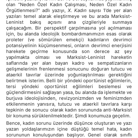
olan “Neden Özel Kadın Çalışması, Neden Özel Kadın
Örgütlenmesi?” adlı yazıyı,
X. Kadın
sayısı 1’de yer alan
yazıları temel alarak eleştirmeye ve bu arada Marksist-
Leninist bakış açısını ana çizgileriyle sunmaya
çalışacağım. Bir perspektif çarpılmasına yol açılmaması
için, bu alanda ideolojik bombardımanımızın esas olarak
proleter (ve sömürülen emekçi) kadınların devrimci
potansiyelinin küçümsenmesi, onların devrimci enerjisini
harekete geçirme konusunda son derece az şey
yapılmakta olması ve Marksist-Leninist hareketin
saflarında yer alan bayan kadro ve sempatizanların
gelişmelerinin frenlenmesi sonucunu doğuran tutucu ve
ataerkil tavırlar üzerinde yoğunlaştırılması gerektiğini
belirtmek isterim. Belli bir yöndeki oportünist eğilimlerin,
tersi yöndeki oportünist eğilimleri beslemesi ve
güçlendirmesini sağlayan yasa, bu alanda da işlemekte ve
burjuva ideolojisinden, revizyonizmden ve feminizmden
etkilenmenin yanısıra, tutucu ve ataerkil tavırlara karşı
tepkinin de sonucu olarak kadın sorununda anti-Marksist
bir konuma sürüklenilmektedir. Şimdi konumuza geçelim.
Bence, kadın sorunu üzerinde düşünce oluşturan ve yazı
yazan yoldaşlarımızın içine düştüğü temel hata, kadın
sorununun konuluşundan başlıyor. Genel olarak sınıflı