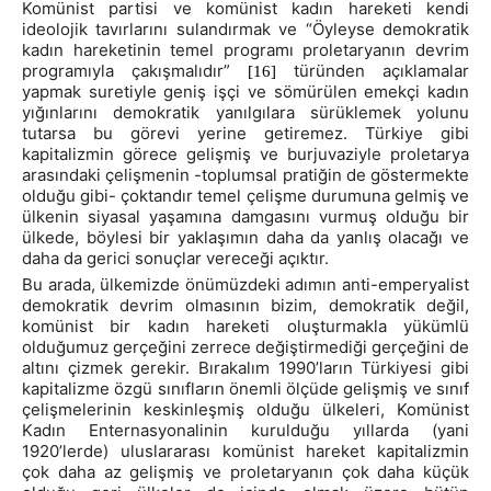
Komünist partisi ve komünist kadın hareketi kendi
ideolojik tavırlarını sulandırmak ve “Öyleyse demokratik
kadın hareketinin temel programı proletaryanın devrim
programıyla çakışmalıdır”
türünden açıklamalar
[16]
yapmak suretiyle geniş işçi ve sömürülen emekçi kadın
yığınlarını demokratik yanılgılara sürüklemek yolunu
tutarsa bu görevi yerine getiremez. Türkiye gibi
kapitalizmin görece gelişmiş ve burjuvaziyle proletarya
arasındaki çelişmenin -toplumsal pratiğin de göstermekte
olduğu gibi- çoktandır temel çelişme durumuna gelmiş ve
ülkenin siyasal yaşamına damgasını vurmuş olduğu bir
ülkede, böylesi bir yaklaşımın daha da yanlış olacağı ve
daha da gerici sonuçlar vereceği açıktır.
Bu arada, ülkemizde önümüzdeki adımın anti-emperyalist
demokratik devrim olmasının bizim, demokratik değil,
komünist bir kadın hareketi oluşturmakla yükümlü
olduğumuz gerçeğini zerrece değiştirmediği gerçeğini de
altını çizmek gerekir. Bırakalım 1990’ların Türkiyesi gibi
kapitalizme özgü sınıfların önemli ölçüde gelişmiş ve sınıf
çelişmelerinin keskinleşmiş olduğu ülkeleri, Komünist
Kadın Enternasyonalinin kurulduğu yıllarda (yani
1920’lerde) uluslararası komünist hareket kapitalizmin
çok daha az gelişmiş ve proletaryanın çok daha küçük