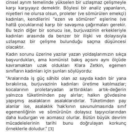
cinsel ayrım temelinde yükselen bir uzlaşmaz çelişmeyle
karşı karşıyayız demektir. Böylesi bir analiz yapanların,
niyetleri ne olursa olsun, proleter (ve sömürülen emekçi)
kadınları, kendilerini “ezen ve sömüren” eşlerine (ve
hattâ çocuklarına) karşı bir savaşıma çağırmaları gerekir.
Bu tezin diğer bir sonucu ise, burjuvazinin erkekleriyle
kadınları arasında da benzer bir ilişki ve dolayısıyla
uzlaşmaz bir çelişme bulunduğu saçma düşüncesi
olacaktır.
Kadın sorunu üzerine yazılar yazan yoldaşlarımızın sıkça
başvurdukları, ama komünist bakış açısını aynı ölçüde
kavramaktan uzak oldukları Klara Zetkin, egemen
sınıfların kadınları için şunları söylüyordu:
“Aralarında iş güç sâhibi olan az sayıda kadın bir yana
bırakılırsa, burjuvazinin kadınları üretime katılmazlar;
kocalarının proletaryadan arttırdıkları artık-değerin
yalnızca tüketiminden pay alırlar; halkın gövdesine
yapışmış asalakların asalaklarıdırlar. Tüketimden pay
alanlar ise, asalaklık ‘hak’kının savunulmasında sınıf
egemenliğinin ve sömürünün dolaysız taşıyıcılarından
daha kudurgan ve acımasız olurlar. Bütün büyük devrim
mücadelelerinin tarihi bunu doğrulayan korkunç
örneklerle doludur.”
[3]