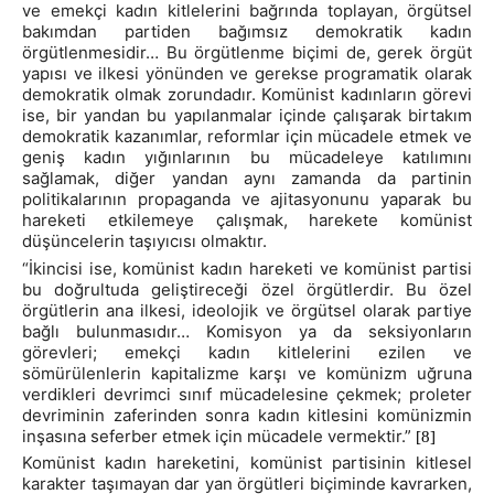
ve emekçi kadın kitlelerini bağrında toplayan, örgütsel
bakımdan partiden bağımsız demokratik kadın
örgütlenmesidir… Bu örgütlenme biçimi de, gerek örgüt
yapısı ve ilkesi yönünden ve gerekse programatik olarak
demokratik olmak zorundadır. Komünist kadınların görevi
ise, bir yandan bu yapılanmalar içinde çalışarak birtakım
demokratik kazanımlar, reformlar için mücadele etmek ve
geniş kadın yığınlarının bu mücadeleye katılımını
sağlamak, diğer yandan aynı zamanda da partinin
politikalarının propaganda ve ajitasyonunu yaparak bu
hareketi etkilemeye çalışmak, harekete komünist
düşüncelerin taşıyıcısı olmaktır.
“İkincisi ise, komünist kadın hareketi ve komünist partisi
bu doğrultuda geliştireceği özel örgütlerdir. Bu özel
örgütlerin ana ilkesi, ideolojik ve örgütsel olarak partiye
bağlı bulunmasıdır… Komisyon ya da seksiyonların
görevleri; emekçi kadın kitlelerini ezilen ve
sömürülenlerin kapitalizme karşı ve komünizm uğruna
verdikleri devrimci sınıf mücadelesine çekmek; proleter
devriminin zaferinden sonra kadın kitlesini komünizmin
inşasına seferber etmek için mücadele vermektir.”
[8]
Komünist kadın hareketini, komünist partisinin kitlesel
karakter taşımayan dar yan örgütleri biçiminde kavrarken,