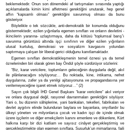
beklemektedir. Onun son dönemdeki af tartışmaları sırasında yaptığı
açıklamalarda kimin kimi affetmesi gerektiğini unutarak, hep genel
affın “kapsamlı olması” gerektiğini savunmuş olması da bunu
gösteriyor.
Böylelikle o tek sözcükle, anti-demokratik bir konumda olduğunu
göstermektedir; ezilen yığınlarla egemen sınıfları ve onların devletini -
ikincilerin yararına- uzlaştırmaya, daha da kötüsü “toplumsal barış”ı
savunma görüntüsü altında işçi sınıfının ve diğer ezilen yığınların
ulusal kurtuluş, demokrasi ve sosyalizm kavgasını yolundan
saptırmaya çalışan bir liberal-gerici olduğunu kanıtlamaktadır.
Egemen sınıfları demokratikleşmenin temel öznesi ya da temel
öznelerinden biri olarak gören bay Öndül şöyle sürdürüyor sözlerini:
“Biz, karar vericilere, toplumların geleceğinin duygularla değil, akıl
ile plânlanacağını söylüyoruz… Bu noktada, kine, intikama, nefret
duygularına, zafer ya da yenilgi ajitasyonuna ve propagandasına yer
verilemeyeceğine işaret etmek istiyoruz…” (2)
Sayın çok bilgili İHD Genel Başkanı “karar vericilere” akıl veriyor
ve onlara duygusal değil, rasyonel davranmaları gerektiğini söylüyor.
Yani o, bu düzenin sâhiplerine, yani bankaları, tekelleri, fabrikaları ve
devlet aygıtını elinde bulunduran baylara ve bayanlara, onyıllardır bu
ülkeyi yöneten ve milyonlarca çocuk ve kadın işçi de içinde olmak
üzere işçilerin ve diğer emekçilerin kanını emenlere ve dökenlere, Kürt
halkına karşı bir dizi katliam ve sayısız cinâyet gerçekleştirmiş ve
gerçekleştirmekte olan egemen sınıflara, Susurluk’un mimarlarına, faili