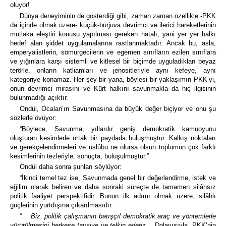
oluyor!
Dünya deneyiminin de gösterdiği gibi, zaman zaman özellikle -PKK
da içinde olmak üzere- küçük-burjuva devrimci ve ilerici hareketlerinin
mutlaka eleştiri konusu yapılması gereken hatalı, yani yer yer halkı
hedef alan şiddet uygulamalarına rastlanmaktadır. Ancak bu, asla,
emperyalistlerin, sömürgecilerin ve egemen sınıfların ezilen sınıflara
ve yığınlara karşı sistemli ve kitlesel bir biçimde uyguladıkları beyaz
terörle, onların katliamları ve jenositleriyle aynı kefeye, aynı
kategoriye konamaz. Her şey bir yana, böylesi bir yaklaşımın PKK’yi,
onun devrimci mirasını ve Kürt halkını savunmakla da hiç ilgisinin
bulunmadığı açıktır.
Öndül, Öcalan’ın Savunmasına da büyük değer biçiyor ve onu şu
sözlerle övüyor:
“Böylece, Savunma, yıllardır geniş demokratik kamuoyunu
oluşturan kesimlerle ortak bir paydada buluşmuştur. Kalkış noktaları
ve gerekçelendirmeleri ve üslûbu ne olursa olsun toplumun çok farklı
kesimlerinin tezleriyle, sonuçta, buluşulmuştur.”
Öndül daha sonra şunları söylüyor:
“İkinci temel tez ise, Savunmada genel bir değerlendirme, istek ve
eğilim olarak beliren ve daha sonraki süreçte de tamamen silâhsız
politik faaliyet perspektifidir. Bunun ilk adımı olmak üzere, silâhlı
güçlerinin yurtdışına çıkarılmasıdır.
“…
Biz, politik çalışmanın barışçıl demokratik araç ve yöntemlerle
yürütülmesini herkese tavsiye ve telkin ederiz
… Dolayısıyla, PKK’nin