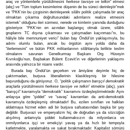
araç ve yöntemlerle yürütülmesini
herkese tavsiye ve telkin
” etmesi
(abç) ve “Tüm toplum kesimlerine düşenin de bu süreci derinleştir”mek
ve “PKK’nin bu çizgisinin derinleşerek silâhı politik çalışmada bir araç
olmaktan çıkarma doğrultusundaki adımlarını realize etmesini
istemek” olduğunu ileri sürmesi, nerede ve kimlerin yanında durduğunu
gösteriyor. “PKK’nin en azından başlangıç olmak üzere, silâhlı
gruplarını TC dışına çıkarması ve çatışmadan kaçınması”nı, bu
hâliyle bile memnuniyet verici” bulan bay Öndül’ün yaklaşımıyla, bu
adımı olumlu bulan, ancak bu örgütün aynı yolda daha da
“ilerlemesini” ve bütün PKK militanlarının silâhlarıyla birlikte teslim
olmalarını savunan Genelkurmay Başkanı Org. Hüseyin
Kıvrıkoğlu’nun, Başbakan Bülent Ecevit’in ve diğerlerinin yaklaşımı
arasında yalnızca bir nüans vardır.
Burada bay Öndül’ün geçerken ve âmiyâne deyimle hiç de
çaktırmadan, burjuva liberallerinin klasikleşmiş bir hilesine
başvurduğunu da görüyoruz. O, “politik çalışmanın
barışçıl demokratik
araçlarla
yürütülmesini
herkese tavsiye ve telkin
” etmekte (abç), yani
“barışçıl” kavramıyla “demokratik” kavramını özdeşleştirmektedir. Aynı
anlayışa göre “şiddet” ve “savaş” kavramları da anti-demokratik
kavramıyla özdeşleşmiş olmaktadır! Bu, ezilen sınıfları ve halkları
aldatmaya hizmet eden adi bir burjuva safsatasından başka bir şey
değildir. Burjuvazi ve emperyalizm hiç de doğrudan ya da sözcüğün
alışılmış anlamıyla şiddet kullanmaksızın da milyonlarca ve
onmilyonlarca işçi ve emekçiyi yavaş ya da hızlı bir tempoyla
katletmekte, yaralamakta ve sakat bırakmaktadır. Kapitalist sömürü