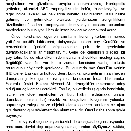
meçhullerin ve gözaltında kayıpların sorumlularına, Kontrgerilla
şeflerine, ülkemizi ABD emperyalizminin Irak’a, Yugoslavya’ya ve
diğer bölge ülkeleri ve halklarına yönelik saldırılarının üssü hâline
getirmiş ve getirmekte olanlara, yurdumuzun zenginliklerini
“özelleştirme” adına emperyalist burjuvaziye peşkeş çekenlere
tavsiyelerde bulunuyor. Hem de insan hakları ve demokrasi adına!
Önce kendisine, egemen sınıfların kendi çıkarlarının nerede
yattığını pekâlâ bildiklerini, dolayısıyla onların bay Öndül’ün ve
benzerlerinin “parlak” düşüncelerine pek de gereksinim
duymayacaklarını anımsatmalıyım. Gene de kendisinin bileceği bir
şey tabiî. Ne de olsa ülkemizde insanların diledikleri mesleği seçme
özgürlüğü var. Ne var ki, o zaman kendisine yanlış koltukta
oturduğunu söylemek gerekecek. Bu durumda bay Öndül’ün yerinin
İHD Genel Başkanlığı koltuğu değil, burjuva hükümetinin insan hakları
danışmanlığı koltuğu olması ya da kendisinin İnsan Haklarından
Sorumlu Devlet Bakanı Mehmet Ali İrtemçelik’in makamına aday
olduğunu açıklaması gerekirdi. Tabiî o, bu verilerin ışığında kendisinin,
işçileri ve diğer emekçileri ve Kürt halkını aldatmaya, onların
demokrasi, ulusal bağımsızlık ve sosyalizm kavgasını yolundan
saptırmaya çalıştığını ve objektif olarak egemen sınıfların bir ajanı
gibi davrandığını söylememden alınmamalıdır. Öndül daha sonra şöyle
buyuruyor:
“… bir siyasal organizasyon (devlet de bir siyasal organizasyondur,
ama bunu devlet dışı organizasyonlar açısından söylüyoruz)
silâhla,