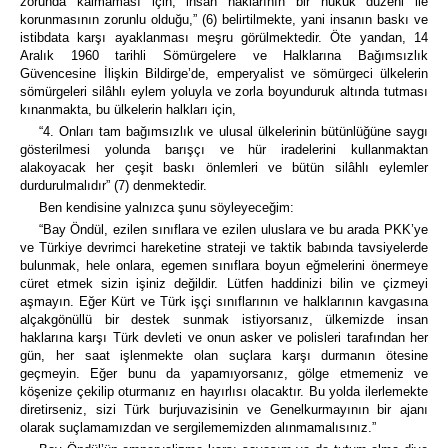
zorunda kalmaması için, insan haklarının bir hukuk düzeni ile
korunmasının zorunlu olduğu,” (6) belirtilmekte, yani insanın baskı ve
istibdata karşı ayaklanması meşru görülmektedir. Öte yandan, 14
Aralık 1960 tarihli Sömürgelere ve Halklarına Bağımsızlık
Güvencesine İlişkin Bildirge’de, emperyalist ve sömürgeci ülkelerin
sömürgeleri silâhlı eylem yoluyla ve zorla boyunduruk altında tutması
kınanmakta, bu ülkelerin halkları için,
“4. Onları tam bağımsızlık ve ulusal ülkelerinin bütünlüğüne saygı
gösterilmesi yolunda barışçı ve hür iradelerini kullanmaktan
alakoyacak her çeşit baskı önlemleri ve bütün silâhlı eylemler
durdurulmalıdır” (7) denmektedir.
Ben kendisine yalnızca şunu söyleyeceğim:
“Bay Öndül, ezilen sınıflara ve ezilen uluslara ve bu arada PKK’ye
ve Türkiye devrimci hareketine strateji ve taktik babında tavsiyelerde
bulunmak, hele onlara, egemen sınıflara boyun eğmelerini önermeye
cüret etmek sizin işiniz değildir. Lütfen haddinizi bilin ve çizmeyi
aşmayın. Eğer Kürt ve Türk işçi sınıflarının ve halklarının kavgasına
alçakgönüllü bir destek sunmak istiyorsanız, ülkemizde insan
haklarına karşı Türk devleti ve onun asker ve polisleri tarafından her
gün, her saat işlenmekte olan suçlara karşı durmanın ötesine
geçmeyin. Eğer bunu da yapamıyorsanız, gölge etmemeniz ve
köşenize çekilip oturmanız en hayırlısı olacaktır. Bu yolda ilerlemekte
diretirseniz, sizi Türk burjuvazisinin ve Genelkurmayının bir ajanı
olarak suçlamamızdan ve sergilememizden alınmamalısınız.”