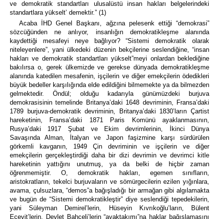
ve demokratik standartları ulusalüstü insan hakları belgelerindeki
standartlara yükselt’ demektir.” (1)
Acaba İHD Genel Başkanı, ağzına pelesenk ettiği “demokrasi”
sözcüğünden ne anlıyor, insanlığın demokratikleşme alanında
kaydettiği mesafeyi neye bağlıyor? “Sistemi demokratik olarak
niteleyenlere”, yani ülkedeki düzenin bekçilerine seslendiğine, “insan
hakları ve demokratik standartları yükselt”meyi onlardan beklediğine
bakılırsa o, gerek ülkemizde ve gerekse dünyada demokratikleşme
alanında katedilen mesafenin, işçilerin ve diğer emekçilerin ödedikleri
büyük bedeller karşılığında elde edildiğini bilmemekte ya da bilmezden
gelmektedir. Öndül; olduğu kadarıyla günümüzdeki burjuva
demokrasisinin temelinde Britanya’daki 1648 devriminin, Fransa’daki
1789 burjuva-demokratik devriminin, Britanya’daki 1830’ların Çartist
hareketinin, Fransa’daki 1871 Paris Komünü ayaklanmasının,
Rusya’daki 1917 Şubat ve Ekim devrimlerinin, İkinci Dünya
Savaşında Alman, İtalyan ve Japon faşizmine karşı sürdürülen
görkemli kavganın, 1949 Çin devriminin ve işçilerin ve diğer
emekçilerin gerçekleştirdiği daha bir dizi devrimin ve devrimci kitle
hareketinin yattığını unutmuş, ya da belki de hiçbir zaman
öğrenmemiştir. O, demokratik hakları, egemen sınıfların,
aristokratların, tekelci burjuvaların ve sömürgecilerin ezilen yığınlara,
avama, çulsuzlara, “demos”a bağışladığı bir armağan gibi algılamakta
ve bugün de “Sistemi demokratikleştir” diye seslendiği tepedekilerin,
yani Süleyman Demirel’lerin, Hüseyin Kıvrıkoğlu’ların, Bülent
Ecevit’lerin, Devlet Bahçeli’lerin “ayaktakımı”na haklar bağışlamasını