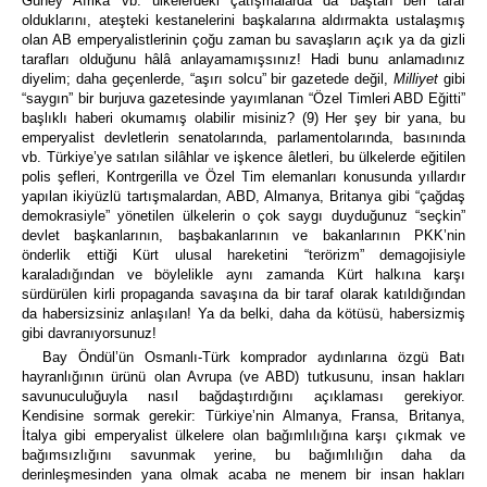
Güney Afrika vb. ülkelerdeki çatışmalarda da baştan beri taraf
olduklarını, ateşteki kestanelerini başkalarına aldırmakta ustalaşmış
olan AB emperyalistlerinin çoğu zaman bu savaşların açık ya da gizli
tarafları olduğunu hâlâ anlayamamışsınız! Hadi bunu anlamadınız
diyelim; daha geçenlerde, “aşırı solcu” bir gazetede değil,
Milliyet
gibi
“saygın” bir burjuva gazetesinde yayımlanan “Özel Timleri ABD Eğitti”
başlıklı haberi okumamış olabilir misiniz? (9) Her şey bir yana, bu
emperyalist devletlerin senatolarında, parlamentolarında, basınında
vb. Türkiye’ye satılan silâhlar ve işkence âletleri, bu ülkelerde eğitilen
polis şefleri, Kontrgerilla ve Özel Tim elemanları konusunda yıllardır
yapılan ikiyüzlü tartışmalardan, ABD, Almanya, Britanya gibi “çağdaş
demokrasiyle” yönetilen ülkelerin o çok saygı duyduğunuz “seçkin”
devlet başkanlarının, başbakanlarının ve bakanlarının PKK’nin
önderlik ettiği Kürt ulusal hareketini “terörizm” demagojisiyle
karaladığından ve böylelikle aynı zamanda Kürt halkına karşı
sürdürülen kirli propaganda savaşına da bir taraf olarak katıldığından
da habersizsiniz anlaşılan! Ya da belki, daha da kötüsü, habersizmiş
gibi davranıyorsunuz!
Bay Öndül’ün Osmanlı-Türk komprador aydınlarına özgü Batı
hayranlığının ürünü olan Avrupa (ve ABD) tutkusunu, insan hakları
savunuculuğuyla nasıl bağdaştırdığını açıklaması gerekiyor.
Kendisine sormak gerekir: Türkiye’nin Almanya, Fransa, Britanya,
İtalya gibi emperyalist ülkelere olan bağımlılığına karşı çıkmak ve
bağımsızlığını savunmak yerine, bu bağımlılığın daha da
derinleşmesinden yana olmak acaba ne menem bir insan hakları