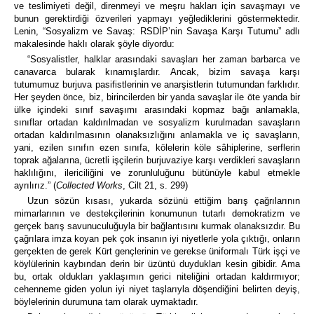
ve teslimiyeti değil, direnmeyi ve meşru hakları için savaşmayı ve
bunun gerektirdiği özverileri yapmayı yeğlediklerini göstermektedir.
Lenin, “Sosyalizm ve Savaş: RSDİP’nin Savaşa Karşı Tutumu” adlı
makalesinde haklı olarak şöyle diyordu:
“Sosyalistler, halklar arasındaki savaşları her zaman barbarca ve
canavarca bularak kınamışlardır. Ancak, bizim savaşa karşı
tutumumuz burjuva pasifistlerinin ve anarşistlerin tutumundan farklıdır.
Her şeyden önce, biz, birincilerden bir yanda savaşlar ile öte yanda bir
ülke içindeki sınıf savaşımı arasındaki kopmaz bağı anlamakla,
sınıflar ortadan kaldırılmadan ve sosyalizm kurulmadan savaşların
ortadan kaldırılmasının olanaksızlığını anlamakla ve iç savaşların,
yani, ezilen sınıfın ezen sınıfa, kölelerin köle sâhiplerine, serflerin
toprak ağalarına, ücretli işçilerin burjuvaziye karşı verdikleri savaşların
haklılığını, ilericiliğini ve zorunluluğunu bütünüyle kabul etmekle
ayrılırız.” (
Collected Works
, Cilt 21, s. 299)
Uzun sözün kısası, yukarda sözünü ettiğim barış çağrılarının
mimarlarının ve destekçilerinin konumunun tutarlı demokratizm ve
gerçek barış savunuculuğuyla bir bağlantısını kurmak olanaksızdır. Bu
çağrılara imza koyan pek çok insanın iyi niyetlerle yola çıktığı, onların
gerçekten de gerek Kürt gençlerinin ve gerekse üniformalı Türk işçi ve
köylülerinin kaybından derin bir üzüntü duydukları kesin gibidir. Ama
bu, ortak oldukları yaklaşımın gerici niteliğini ortadan kaldırmıyor;
cehenneme giden yolun iyi niyet taşlarıyla döşendiğini belirten deyiş,
böylelerinin durumuna tam olarak uymaktadır.