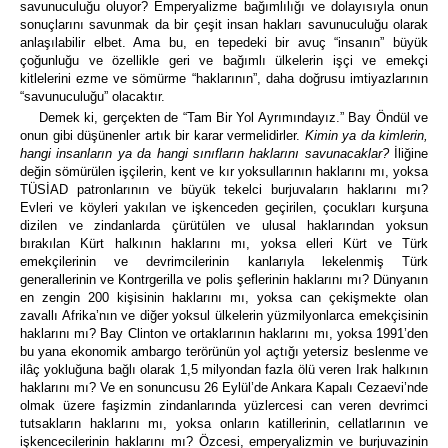
savunuculuğu oluyor? Emperyalizme bağımlılığı ve dolayısıyla onun
sonuçlarını savunmak da bir çeşit insan hakları savunuculuğu olarak
anlaşılabilir elbet. Ama bu, en tepedeki bir avuç “insanın” büyük
çoğunluğu ve özellikle geri ve bağımlı ülkelerin işçi ve emekçi
kitlelerini ezme ve sömürme “haklarının”, daha doğrusu imtiyazlarının
“savunuculuğu” olacaktır.
Demek ki, gerçekten de “Tam Bir Yol Ayrımındayız.” Bay Öndül ve
onun gibi düşünenler artık bir karar vermelidirler.
Kimin ya da kimlerin,
hangi insanların ya da hangi sınıfların haklarını savunacaklar?
İliğine
değin sömürülen işçilerin, kent ve kır yoksullarının haklarını mı, yoksa
TÜSİAD patronlarının ve büyük tekelci burjuvaların haklarını mı?
Evleri ve köyleri yakılan ve işkenceden geçirilen, çocukları kurşuna
dizilen ve zindanlarda çürütülen ve ulusal haklarından yoksun
bırakılan Kürt halkının haklarını mı, yoksa elleri Kürt ve Türk
emekçilerinin ve devrimcilerinin kanlarıyla lekelenmiş Türk
generallerinin ve Kontrgerilla ve polis şeflerinin haklarını mı? Dünyanın
en zengin 200 kişisinin haklarını mı, yoksa can çekişmekte olan
zavallı Afrika’nın ve diğer yoksul ülkelerin yüzmilyonlarca emekçisinin
haklarını mı? Bay Clinton ve ortaklarının haklarını mı, yoksa 1991’den
bu yana ekonomik ambargo terörünün yol açtığı yetersiz beslenme ve
ilâç yokluğuna bağlı olarak 1,5 milyondan fazla ölü veren Irak halkının
haklarını mı? Ve en sonuncusu 26 Eylül’de Ankara Kapalı Cezaevi’nde
olmak üzere faşizmin zindanlarında yüzlercesi can veren devrimci
tutsakların haklarını mı, yoksa onların katillerinin, cellatlarının ve
işkencecilerinin haklarını mı? Özcesi, emperyalizmin ve burjuvazinin