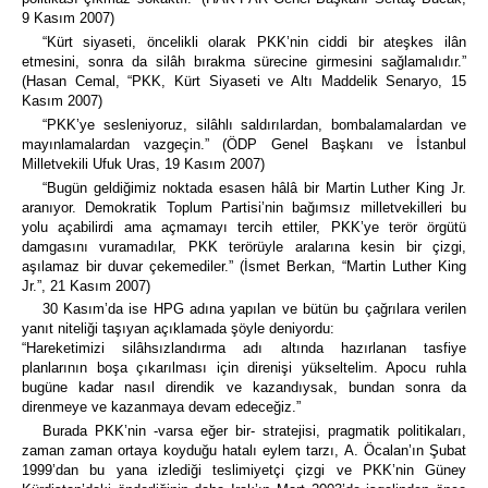
9 Kasım 2007)
“Kürt siyaseti, öncelikli olarak PKK’nin ciddi bir ateşkes ilân
etmesini, sonra da silâh bırakma sürecine girmesini sağlamalıdır.”
(Hasan Cemal, “PKK, Kürt Siyaseti ve Altı Maddelik Senaryo, 15
Kasım 2007)
“PKK’ye sesleniyoruz, silâhlı saldırılardan, bombalamalardan ve
mayınlamalardan vazgeçin.” (ÖDP Genel Başkanı ve İstanbul
Milletvekili Ufuk Uras, 19 Kasım 2007)
“Bugün geldiğimiz noktada esasen hâlâ bir Martin Luther King Jr.
aranıyor. Demokratik Toplum Partisi’nin bağımsız milletvekilleri bu
yolu açabilirdi ama açmamayı tercih ettiler, PKK’ye terör örgütü
damgasını vuramadılar, PKK terörüyle aralarına kesin bir çizgi,
aşılamaz bir duvar çekemediler.” (İsmet Berkan, “Martin Luther King
Jr.”, 21 Kasım 2007)
30 Kasım’da ise HPG adına yapılan ve bütün bu çağrılara verilen
yanıt niteliği taşıyan açıklamada şöyle deniyordu:
“Hareketimizi silâhsızlandırma adı altında hazırlanan tasfiye
planlarının boşa çıkarılması için direnişi yükseltelim. Apocu ruhla
bugüne kadar nasıl direndik ve kazandıysak, bundan sonra da
direnmeye ve kazanmaya devam edeceğiz.”
Burada PKK’nin -varsa eğer bir- stratejisi, pragmatik politikaları,
zaman zaman ortaya koyduğu hatalı eylem tarzı, A. Öcalan’ın Şubat
1999’dan bu yana izlediği teslimiyetçi çizgi ve PKK’nin Güney