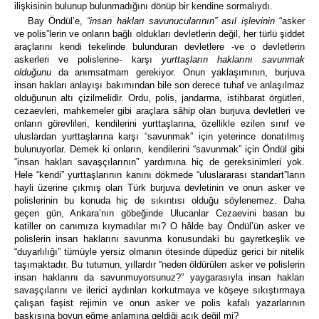
ilişkisinin bulunup bulunmadığını dönüp bir kendine sormalıydı.
Bay Öndül’e,
“insan hakları savunucularının” asıl işlevinin
“asker
ve polis”lerin ve onların bağlı oldukları devletlerin değil, her türlü şiddet
araçlarını kendi tekelinde bulunduran devletlere -ve o devletlerin
askerleri ve polislerine- karşı
yurttaşların haklarını savunmak
olduğunu
da anımsatmam gerekiyor. Onun yaklaşımının, burjuva
insan hakları anlayışı bakımından bile son derece tuhaf ve anlaşılmaz
olduğunun altı çizilmelidir. Ordu, polis, jandarma, istihbarat örgütleri,
cezaevleri, mahkemeler gibi araçlara sâhip olan burjuva devletleri ve
onların görevlileri, kendilerini yurttaşlarına, özellikle ezilen sınıf ve
uluslardan yurttaşlarına karşı “savunmak” için yeterince donatılmış
bulunuyorlar. Demek ki onların, kendilerini “savunmak” için Öndül gibi
“insan hakları savaşçılarının” yardımına hiç de gereksinimleri yok.
Hele “kendi” yurttaşlarının kanını dökmede “uluslararası standart”ların
hayli üzerine çıkmış olan Türk burjuva devletinin ve onun asker ve
polislerinin bu konuda hiç de sıkıntısı olduğu söylenemez. Daha
geçen gün, Ankara’nın göbeğinde Ulucanlar Cezaevini basan bu
katiller on canımıza kıymadılar mı? O hâlde bay Öndül’ün asker ve
polislerin insan haklarını savunma konusundaki bu gayretkeşlik ve
“duyarlılığı” tümüyle yersiz olmanın ötesinde düpedüz gerici bir nitelik
taşımaktadır. Bu tutumun, yıllardır “neden öldürülen asker ve polislerin
insan haklarını da savunmuyorsunuz?” yaygarasıyla insan hakları
savaşçılarını ve ilerici aydınları korkutmaya ve köşeye sıkıştırmaya
çalışan faşist rejimin ve onun asker ve polis kafalı yazarlarının
baskısına boyun eğme anlamına geldiği açık değil mi?