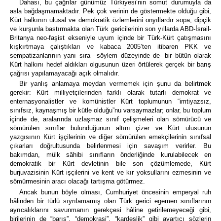
Dahası, bu çağrılar günümüz Türkiyesi’nin somut durumuyla da
asla bağdaşmamaktadır. Pek çok verinin de göstermekte olduğu gibi,
Kürt halkının ulusal ve demokratik özlemlerini onyıllardır sopa, dipçik
ve kurşunla bastırmakta olan Türk gericilerinin son yıllarda ABD-İsrail-
Britanya neo-faşist ekseniyle uyum içinde bir Türk-Kürt çatışmasını
kışkırtmaya çalıştıkları ve kabaca 2005’ten itibaren PKK ve
sempatizanlarının yanı sıra –söylem düzeyinde de- bir bütün olarak
Kürt halkını hedef aldıkları olgusunun üzeri örtülerek gerçek bir barış
çağrısı yapılamayacağı açık olmalıdır.
Bir yanlış anlamaya meydan vermemek için şunu da belirtmek
gerekir: Kürt milliyetçilerinden farklı olarak tutarlı demokrat ve
enternasyonalistler ve komünistler Kürt toplumunun “imtiyazsız,
sınıfsız, kaynaşmış bir kütle olduğu”nu varsaymazlar; onlar, bu toplum
içinde de, aralarında uzlaşmaz sınıf çelişmeleri olan sömürücü ve
sömürülen sınıflar bulunduğunun altını çizer ve Kürt ulusunun
yazgısının Kürt işçilerinin ve diğer sömürülen emekçilerinin sınıfsal
çıkarları doğrultusunda belirlenmesi için savaşım verirler. Bu
bakımdan, mülk sâhibi sınıfların önderliğinde kurulabilecek en
demokratik bir Kürt devletinin bile son çözümlemede, Kürt
burjuvazisinin Kürt işçilerini ve kent ve kır yoksullarını ezmesinin ve
sömürmesinin aracı olacağı tartışma götürmez.
Ancak bunun böyle olması, Cumhuriyet öncesinin emperyal ruh
hâlinden bir türlü sıyrılamamış olan Türk gerici egemen sınıflarının
ayrıcalıklarını savunmanın gerekçesi hâline getirilemeyeceği gibi,
birilerinin de “barış”, “demokrasi”, “kardeşlik” gibi ayartıcı sözlerin