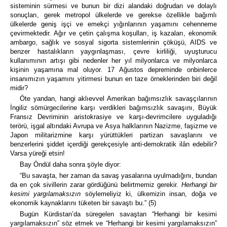
sisteminin sürmesi ve bunun bir dizi alandaki doğrudan ve dolaylı
sonuçları, gerek metropol ülkelerde ve gerekse özellikle bağımlı
ülkelerde geniş işçi ve emekçi yığınlarının yaşamını cehenneme
çevirmektedir. Ağır ve çetin çalışma koşulları, iş kazaları, ekonomik
ambargo, sağlık ve sosyal sigorta sistemlerinin çöküşü, AIDS ve
benzer hastalıkların yaygınlaşması, çevre kirliliği, uyuşturucu
kullanımının artışı gibi nedenler her yıl milyonlarca ve milyonlarca
kişinin yaşamına mal oluyor. 17 Ağustos depreminde onbinlerce
insanımızın yaşamını yitirmesi bunun en taze örneklerinden biri değil
midir?
Öte yandan, hangi aklıevvel Amerikan bağımsızlık savaşçılarının
İngiliz sömürgecilerine karşı verdikleri bağımsızlık savaşını, Büyük
Fransız Devriminin aristokrasiye ve karşı-devrimcilere uyguladığı
terörü, işgal altındaki Avrupa ve Asya halklarının Nazizme, faşizme ve
Japon militarizmine karşı yürüttükleri partizan savaşlarını ve
benzerlerini şiddet içerdiği gerekçesiyle anti-demokratik ilân edebilir?
Varsa yüreği etsin!
Bay Öndül daha sonra şöyle diyor:
“Bu savaşta, her zaman da savaş yasalarına uyulmadığını, bundan
da en çok sivillerin zarar gördüğünü belirtmemiz gerekir.
Herhangi bir
kesimi yargılamaksızın
söylemeliyiz ki, ülkemizin insan, doğa ve
ekonomik kaynaklarını tüketen bir savaştı bu.” (5)
Bugün Kürdistan’da süregelen savaştan “Herhangi bir kesimi
yargılamaksızın” söz etmek ve “Herhangi bir kesimi yargılamaksızın”