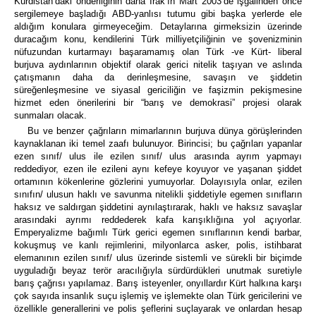
Kürdistan’daki önderliğinin daha Irak’ın Mart 2003’de işgalinden önce
sergilemeye başladığı ABD-yanlısı tutumu gibi başka yerlerde ele
aldığım konulara girmeyeceğim. Detaylarına girmeksizin üzerinde
duracağım konu, kendilerini Türk milliyetçiliğinin ve şovenizminin
nüfuzundan kurtarmayı başaramamış olan Türk -ve Kürt- liberal
burjuva aydınlarının objektif olarak gerici nitelik taşıyan ve aslında
çatışmanın daha da derinleşmesine, savaşın ve şiddetin
süreğenleşmesine ve siyasal gericiliğin ve faşizmin pekişmesine
hizmet eden önerilerini bir “barış ve demokrasi” projesi olarak
sunmaları olacak.
Bu ve benzer çağrıların mimarlarının burjuva dünya görüşlerinden
kaynaklanan iki temel zaafı bulunuyor. Birincisi; bu çağrıları yapanlar
ezen sınıf/ ulus ile ezilen sınıf/ ulus arasında ayrım yapmayı
reddediyor, ezen ile ezileni aynı kefeye koyuyor ve yaşanan şiddet
ortamının kökenlerine gözlerini yumuyorlar. Dolayısıyla onlar, ezilen
sınıfın/ ulusun haklı ve savunma nitelikli şiddetiyle egemen sınıfların
haksız ve saldırgan şiddetini aynılaştırarak, haklı ve haksız savaşlar
arasındaki ayrımı reddederek kafa karışıklığına yol açıyorlar.
Emperyalizme bağımlı Türk gerici egemen sınıflarının kendi barbar,
kokuşmuş ve kanlı rejimlerini, milyonlarca asker, polis, istihbarat
elemanının ezilen sınıf/ ulus üzerinde sistemli ve sürekli bir biçimde
uyguladığı beyaz terör aracılığıyla sürdürdükleri unutmak suretiyle
barış çağrısı yapılamaz. Barış isteyenler, onyıllardır Kürt halkına karşı
çok sayıda insanlık suçu işlemiş ve işlemekte olan Türk gericilerini ve
özellikle generallerini ve polis şeflerini suçlayarak ve onlardan hesap