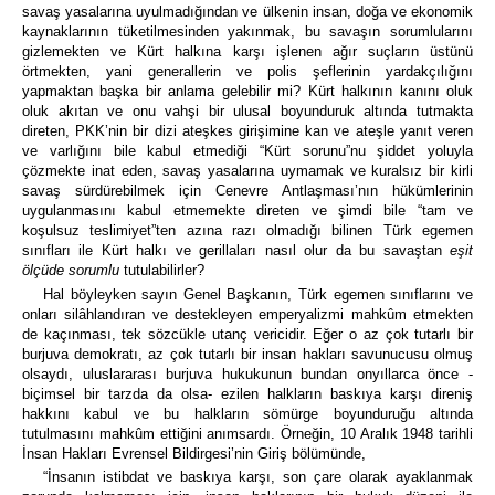
savaş yasalarına uyulmadığından ve ülkenin insan, doğa ve ekonomik
kaynaklarının tüketilmesinden yakınmak, bu savaşın sorumlularını
gizlemekten ve Kürt halkına karşı işlenen ağır suçların üstünü
örtmekten, yani generallerin ve polis şeflerinin yardakçılığını
yapmaktan başka bir anlama gelebilir mi? Kürt halkının kanını oluk
oluk akıtan ve onu vahşi bir ulusal boyunduruk altında tutmakta
direten, PKK’nin bir dizi ateşkes girişimine kan ve ateşle yanıt veren
ve varlığını bile kabul etmediği “Kürt sorunu”nu şiddet yoluyla
çözmekte inat eden, savaş yasalarına uymamak ve kuralsız bir kirli
savaş sürdürebilmek için Cenevre Antlaşması’nın hükümlerinin
uygulanmasını kabul etmemekte direten ve şimdi bile “tam ve
koşulsuz teslimiyet”ten azına razı olmadığı bilinen Türk egemen
sınıfları ile Kürt halkı ve gerillaları nasıl olur da bu savaştan
eşit
ölçüde sorumlu
tutulabilirler?
Hal böyleyken sayın Genel Başkanın, Türk egemen sınıflarını ve
onları silâhlandıran ve destekleyen emperyalizmi mahkûm etmekten
de kaçınması, tek sözcükle utanç vericidir. Eğer o az çok tutarlı bir
burjuva demokratı, az çok tutarlı bir insan hakları savunucusu olmuş
olsaydı, uluslararası burjuva hukukunun bundan onyıllarca önce -
biçimsel bir tarzda da olsa- ezilen halkların baskıya karşı direniş
hakkını kabul ve bu halkların sömürge boyunduruğu altında
tutulmasını mahkûm ettiğini anımsardı. Örneğin, 10 Aralık 1948 tarihli
İnsan Hakları Evrensel Bildirgesi’nin Giriş bölümünde,
“İnsanın istibdat ve baskıya karşı, son çare olarak ayaklanmak