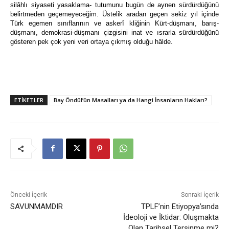
silâhlı siyaseti yasaklama- tutumunu bugün de aynen sürdürdüğünü
belirtmeden geçemeyeceğim. Üstelik aradan geçen sekiz yıl içinde
Türk egemen sınıflarının ve askerî kliğinin Kürt-düşmanı, barış-
düşmanı, demokrasi-düşmanı çizgisini inat ve ısrarla sürdürdüğünü
gösteren pek çok yeni veri ortaya çıkmış olduğu hâlde.
ETIKETLER
Bay Öndül’ün Masalları ya da Hangi İnsanların Hakları?
Önceki İçerik
Sonraki İçerik
SAVUNMAMDIR
TPLF’nin Etiyopya’sında
İdeoloji ve İktidar: Oluşmakta
Olan Tarihsel Tersinme mi?