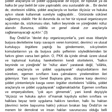
şiddet araçlarıyla ve şiddet uygulayarak bir kişiye, bir topluluk ya da
halka bir şeyi belirli bir süre yaptırabilir, onu susturabilir de
… Bir devlet
de, otoritesini silâhla, şiddet araçlarıyla ve bunları ölçüsüz ve hukuka
aykırı olarak kullanmak suretiyle sağlayabilir… Görünürde sükûnet
sağlanmış olabilir. Her iki durumda da ve her tür siyasal organizasyon
açısından da, sözkonusu olan, halkın beyninde ve yüreğindeki nüfuz
alanıdır.
Bununsa, silâhla ve genel olarak zor araçlarıyla
sağlanamayacağı açıktır
.” (3)
Bay Öndül’ün “devlet dışı organizasyonlar”a, yani esas itibariyle
burjuva devletlerine karşı savaşım veren komünist, devrimci ve ulusal
kurtuluşçu örgütlere yaptığı bu göndermenin, sıkıyönetim
komutanlarının ya da burjuva polis şeflerinin söylediklerinden bir
farkını gören varsa beri gelsin. O, PKK da içinde olmak üzere ulusal
ve toplumsal kurtuluş hareketlerinin kendi otoritelerini, “halkın
beyninde ve yüreğinde” bir “nüfuz alanı” yaratarak değil, “silâhla,
şiddet araçlarıyla ve şiddet uygulayarak” oluşturduklarını ileri
sürerken, egemen sınıfların kara çalmalarını yinelemekten ileri
gidemiyor. Yani sayın Genel Başkana göre, düzene karşı devrimci
şiddet yöntemleriyle kavga veren örgütler otoritelerini “silâhla, şiddet
araçlarıyla ve şiddet uygulayarak” sağlamaktadırlar. Egemen sınıflara
ve emperyalistlere, “çok aşırı gitmemek”, yani kendi deyişiyle
“ölçüsüz ve hukuka aykırı ol”mamak kaydıyla ezilen sınıflara ve
halklara beyaz terör uygulama hakkını tanırken, halkı bu haktan
(devrimci teröre başvurma hakkı) yoksun bırakan bay Öndül’ün ne
menem bir demokrat ve insan hakları savunucusu olduğu belli