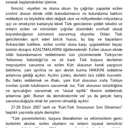
sorarak başlamalıdırlar işlerine.
İkincisi; -niyetleri ne olursa olsun- bu çağrıları yapanlar ezilen
sınıfın/ ulusun elinde silâh bulundurmasını ve bulundurma hakkını
reddediyor ve böylelikle elleri değişik ulus ve milliyetlerden milyonlarca
işçi ve emekçinin kanlarıyla lekeli Türk gericilerinin şiddet tekelini ve
onların ezilen ve sömürülen yığınlar üzerindeki sınıfsal/ ulusal
boyunduruğunun sürmesini savunmuş oluyorlar. Onları Türk
gericilerinden ayırt eden biricik husus, bu bay ve bayanların
Ankara’daki katillere, ezilen sınıfa/ ulusa karşı uyguladıkları beyaz
terörün dozajını
AZALTMALARINI
öğütlemeleridir. Ezilen ulusun elinde
silâh bulundurmasını reddetmenin son çözümlemede Türkiye’nin
“bölünmez bütünlüğü”nü ve eli kanlı Türk burjuva devletinin
meşruiyetini savunma ve ezilen Kürt ulusunun kendi yazgısını
belirleme, yani ayrılma ve ayrı devlet kurma
HAKKINI
reddetme
anlamına geldiği açıktır. Açıktır çünkü, devletin özü silâhlı kuvvettir.
Bu hakkı reddetmek ve ilhakı, yani Kürt ulusunun zorla Türkiye
sınırları içinde tutulmasını savunmak ise, Türk ulusunun üstünlüğünü
ve ayrıcalığını savunmak ve “ulusal eşitlik” ilkesini reddetmek
anlamına gelir. Bunun da demokratizmle ve/ ya da gerçek barış
savunuculuğuyla ortak bir yanının olmadığı açıktır.
27-28 Ekim 2007 tarih ve “Kürt-Türk Sorununun Son Dönemeci”
başlıklı yazımda şöyle demiştim:
“Türk şovenistlerinin, burjuva liberallerinin ve reformistlerin gerici
tezlerinin aksine, ezilen ulusların ve onların siyasal temsilcisi