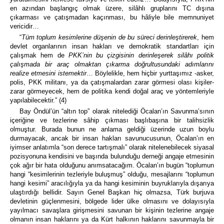
en azından başlangıç olmak üzere, silâhlı gruplarını TC dışına
çıkarması ve çatışmadan kaçınması, bu hâliyle bile memnuniyet
vericidir…
“
Tüm toplum kesimlerine düşenin de bu süreci derinleştirerek
, hem
devlet organlarının insan hakları ve demokratik standartları için
çalışmak hem de
PKK’nin bu çizgisinin derinleşerek silâhı politik
çalışmada bir araç olmaktan çıkarma doğrultusundaki adımlarını
realize etmesini istemektir
… Böylelikle, hem hiçbir yurttaşımız -asker,
polis, PKK militanı, ya da çatışmalardan zarar görmesi olası kişiler-
zarar görmeyecek, hem de politika kendi doğal araç ve yöntemleriyle
yapılabilecektir.” (4)
Bay Öndül’ün “altın top” olarak nitelediği Öcalan’ın Savunma’sının
içeriğine ve tezlerine sâhip çıkması başlıbaşına bir talihsizlik
olmuştur. Burada bunun ne anlama geldiği üzerinde uzun boylu
durmayacak, ancak bir insan hakları savunucusunun, Öcalan’ın en
iyimser anlatımla “son derece tartışmalı” olarak nitelenebilecek siyasal
pozisyonuna kendisini ve başında bulunduğu derneği angaje etmesinin
çok ağır bir hata olduğunu anımsatacağım. Öcalan’ın bugün “toplumun
hangi “kesimlerinin tezleriyle buluşmuş” olduğu, mesajlarını “toplumun
hangi kesimi” aracılığıyla ya da hangi kesiminin buyruklarıyla dışarıya
ulaştırdığı bellidir. Sayın Genel Başkan hiç olmazsa, Türk burjuva
devletinin güçlenmesini, bölgede lider ülke olmasını ve dolayısıyla
yayılmacı savaşlara girişmesini savunan bir kişinin tezlerine angaje
olmanın insan haklarını ya da Kürt halkının haklarını savunmayla bir