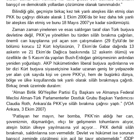
barışçıl ve demokratik yollardan çözümüne olanak tanınmalıdır.”
Bilindiği gibi, geçmişte birkaç kez tek yanlı ateşkes ilân etmiş olan
PKK bu çağrıyı dikkate alarak 1 Ekim 2006’da bir kez daha tek yanlı
bir ateşkes ilân etmiş ve bunu 18 Mayıs 2007’ye kadar sürdürmüştü.
Zaman zaman yinelenen ve esas saldırgan taraf olan Türk burjuva
devletine değil, PKK’ye yöneltilen bu türden silâh bırakma çağrıları,
önemli can kayıplarına yol açan son çatışmaların (29 Eylül’de bir
bölümü korucu 12 Kürt köylüsünün, 7 Ekim’de Gabar dağında 13
askerin ve 21 Ekim’de Dağlıca baskınında 12 askerin ölümü) ve
özellikle de 5 Kasım’da yapılan Bush-Erdoğan görüşmesinin ardından
yeniden yoğunlaştı. AKP hükümetinden liberal burjuva aydınlarına ve
bir dizi Kürt burjuva siyasetçisine kadar uzanan geniş bir yelpazede
yer alan çok sayıda kişi ve çevre PKK’yi, hem de bugünkü dünya,
bölge ve ülke koşullarında tek yanlı olarak silâh bırakmaya çağırdı.
Birkaç örnek üzerinde duralım:
“Alman Birlik 90/Yeşiller Partisi Eş Başkanı ve Almanya Federal
Meclisi Alman-Türk Parlamenterler Dostluk Grubu Başkan Yardımcısı
Claudia Roth, Ankara’da PKK’ye silâh bırakma çağrısı yaptı.” (
VOA
Ankara, 3 Ekim 2007)
“Patlayan her mayın, her bomba, PKK’nin aldığı her can,
şovenizmin, düşmanlığın, ırkçı bir gelişmenin tohumlarını atıyor,
ateşin bütün ülkeye yayılmasına yol açıyor… PKK derhâl silâh
bırakmalı, saldırılarına son vermelidir. Devlet ve hükümet ise sorunun
barışçıl zeminde çözülmesi için acil bir tavır göstermelidir.” (ÖDP