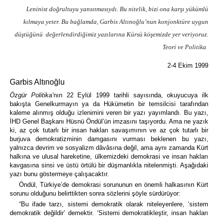
Leninist doğrultuyu yansıtmasıydı. Bu nitelik, bizi ona karşı yükümlü
kılmaya yeter. Bu bağlamda, Garbis Altınoğlu’nun konjonktüre uygun
düştüğünü değerlendirdiğimiz yazılarına Kürsü köşemizde yer veriyoruz.
Teori ve Politika
2-4 Ekim 1999
Garbis Altınoğlu
Özgür Politika’
nın 22 Eylül 1999 tarihli sayısında, okuyucuya ilk
bakışta Genelkurmayın ya da Hükümetin bir temsilcisi tarafından
kaleme alınmış olduğu izlenimini veren bir yazı yayımlandı. Bu yazı,
İHD Genel Başkanı Hüsnü Öndül’ün imzasını taşıyordu. Ama ne yazık
ki, az çok tutarlı bir insan hakları savaşımının ve az çok tutarlı bir
burjuva demokratizminin damgasını vurması beklenen bu yazı,
yalnızca devrim ve sosyalizm dâvâsına değil, ama aynı zamanda Kürt
halkına ve ulusal hareketine, ülkemizdeki demokrasi ve insan hakları
kavgasına sinsi ve üstü örtülü bir düşmanlıkla nitelenmişti. Aşağıdaki
yazı bunu göstermeye çalışacaktır.
Öndül, Türkiye’de demokrasi sorununun en önemli halkasının Kürt
sorunu olduğunu belirttikten sonra sözlerini şöyle sürdürüyor:
“Bu ifade tarzı, sistemi demokratik olarak niteleyenlere, ‘sistem
demokratik değildir’ demektir. ‘Sistemi demokratikleştir, insan hakları