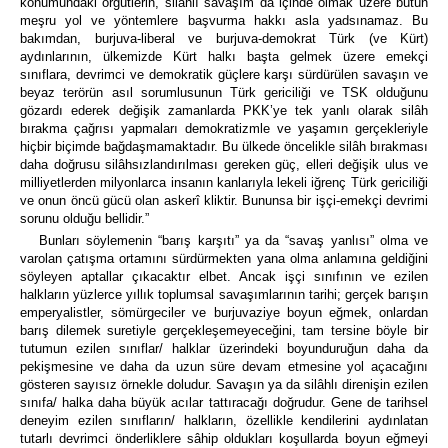
konumundaki örgütlerin, silâhlı savaşım da içinde olmak üzere bütün
meşru yol ve yöntemlere başvurma hakkı asla yadsınamaz. Bu
bakımdan, burjuva-liberal ve burjuva-demokrat Türk (ve Kürt)
aydınlarının, ülkemizde Kürt halkı başta gelmek üzere emekçi
sınıflara, devrimci ve demokratik güçlere karşı sürdürülen savaşın ve
beyaz terörün asıl sorumlusunun Türk gericiliği ve TSK olduğunu
gözardı ederek değişik zamanlarda PKK’ye tek yanlı olarak silâh
bırakma çağrısı yapmaları demokratizmle ve yaşamın gerçekleriyle
hiçbir biçimde bağdaşmamaktadır. Bu ülkede öncelikle silâh bırakması
daha doğrusu silâhsızlandırılması gereken güç, elleri değişik ulus ve
milliyetlerden milyonlarca insanın kanlarıyla lekeli iğrenç Türk gericiliği
ve onun öncü gücü olan askerî kliktir. Bununsa bir işçi-emekçi devrimi
sorunu olduğu bellidir.”
Bunları söylemenin “barış karşıtı” ya da “savaş yanlısı” olma ve
varolan çatışma ortamını sürdürmekten yana olma anlamına geldiğini
söyleyen aptallar çıkacaktır elbet. Ancak işçi sınıfının ve ezilen
halkların yüzlerce yıllık toplumsal savaşımlarının tarihi; gerçek barışın
emperyalistler, sömürgeciler ve burjuvaziye boyun eğmek, onlardan
barış dilemek suretiyle gerçekleşemeyeceğini, tam tersine böyle bir
tutumun ezilen sınıflar/ halklar üzerindeki boyunduruğun daha da
pekişmesine ve daha da uzun süre devam etmesine yol açacağını
gösteren sayısız örnekle doludur. Savaşın ya da silâhlı direnişin ezilen
sınıfa/ halka daha büyük acılar tattıracağı doğrudur. Gene de tarihsel
deneyim ezilen sınıfların/ halkların, özellikle kendilerini aydınlatan
tutarlı devrimci önderliklere sâhip oldukları koşullarda boyun eğmeyi