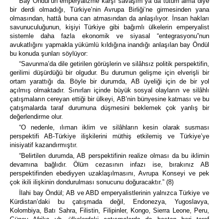
Bay Öndül’ün emperyalizme karşı savaşım ya da tutum alma diye
bir derdi olmadığı, Türkiye’nin Avrupa Birliği’ne girmesinden yana
olmasından, hattâ buna can atmasından da anlaşılıyor. İnsan hakları
savunuculuğunun, kişiyi Türkiye gibi bağımlı ülkelerin emperyalist
sistemle daha fazla ekonomik ve siyasal “entegrasyonu”nun
avukatlığını yapmakla yükümlü kıldığına inandığı anlaşılan bay Öndül
bu konuda şunları söylüyor:
“Savunma’da dile getirilen görüşlerin ve silâhsız politik perspektifin,
gerilimi düşürdüğü bir olgudur. Bu durumun gelişme için elverişli bir
ortam yarattığı da. Böyle bir durumda, AB üyeliği için de bir yol
açılmış olmaktadır. Sınırları içinde büyük sosyal olayların ve silâhlı
çatışmaların cereyan ettiği bir ülkeyi, AB’nin bünyesine katması ve bu
çatışmalarda taraf durumuna düşmesini beklemek çok yanlış bir
değerlendirme olur.
“O nedenle, ılıman iklim ve silâhların kesin olarak susması
perspektifi AB-Türkiye ilişkilerini müthiş etkilemiş ve Türkiye’ye
inisiyatif kazandırmıştır.
“Belirtilen durumda, AB perspektifinin realize olması da bu iklimin
devamına bağlıdır. Ölüm cezasının infazı ise, bırakınız AB
perspektifinden ebediyyen uzaklaşılmasını, Avrupa Konseyi ve pek
çok ikili ilişkinin dondurulması sonucunu doğuracaktır.” (8)
İlahi bay Öndül; AB ve ABD emperyalistlerinin yalnızca Türkiye ve
Kürdistan’daki bu çatışmada değil, Endonezya, Yugoslavya,
Kolombiya, Batı Sahra, Filistin, Filipinler, Kongo, Sierra Leone, Peru,