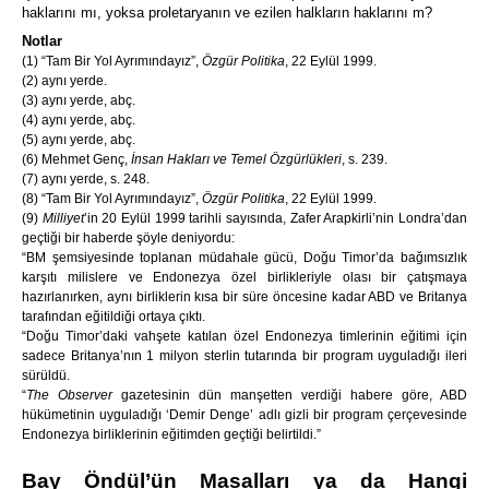
haklarını mı, yoksa proletaryanın ve ezilen halkların haklarını m?
Notlar
(1) “Tam Bir Yol Ayrımındayız”,
Özgür Politika
, 22 Eylül 1999.
(2) aynı yerde.
(3) aynı yerde, abç.
(4) aynı yerde, abç.
(5) aynı yerde, abç.
(6) Mehmet Genç,
İnsan Hakları ve Temel Özgürlükleri
, s. 239.
(7) aynı yerde, s. 248.
(8) “Tam Bir Yol Ayrımındayız”,
Özgür Politika
, 22 Eylül 1999.
(9)
Milliyet
’in 20 Eylül 1999 tarihli sayısında, Zafer Arapkirli’nin Londra’dan
geçtiği bir haberde şöyle deniyordu:
“BM şemsiyesinde toplanan müdahale gücü, Doğu Timor’da bağımsızlık
karşıtı milislere ve Endonezya özel birlikleriyle olası bir çatışmaya
hazırlanırken, aynı birliklerin kısa bir süre öncesine kadar ABD ve Britanya
tarafından eğitildiği ortaya çıktı.
“Doğu Timor’daki vahşete katılan özel Endonezya timlerinin eğitimi için
sadece Britanya’nın 1 milyon sterlin tutarında bir program uyguladığı ileri
sürüldü.
“
The Observer
gazetesinin dün manşetten verdiği habere göre, ABD
hükümetinin uyguladığı ‘Demir Denge’ adlı gizli bir program çerçevesinde
Endonezya birliklerinin eğitimden geçtiği belirtildi.”
Bay Öndül’ün Masalları ya da Hangi