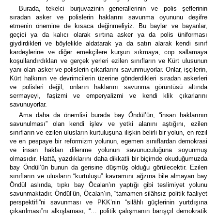
Burada, tekelci burjuvazinin generallerinin ve polis şeflerinin
sıradan asker ve polislerin haklarını savunma oyununu deşifre
etmenin önemine de kısaca değinmeliyiz. Bu baylar ve bayanlar,
geçici ya da kalıcı olarak sırtına asker ya da polis üniforması
giydirdikleri ve böylelikle aldatarak ya da satın alarak kendi sınıf
kardeşlerine ve diğer emekçilere kurşun sıkmaya, cop sallamaya
koşullandırdıkları ve gerçek yerleri ezilen sınıfların ve Kürt ulusunun
yanı olan asker ve polislerin çıkarlarını savunmuyorlar. Onlar, işçilerin,
Kürt halkının ve devrimcilerin üzerine gönderdikleri sıradan askerleri
ve polisleri değil, onların haklarını savunma görüntüsü altında
sermayeyi, faşizmi ve emperyalizmi ve kendi klik çıkarlarını
savunuyorlar.
Ama daha da önemlisi burada bay Öndül’ün, “insan haklarının
savunulması” olan kendi işlev ve yetki alanını aştığını, ezilen
sınıfların ve ezilen ulusların kurtuluşuna ilişkin belirli bir yolun, en rezil
ve en pespaye bir reformizm yolunun, egemen sınıflardan demokrasi
ve insan hakları dilenme yolunun savunuculuğuna soyunmuş
olmasıdır. Hattâ, yazdıklarını daha dikkatli bir biçimde okuduğumuzda
bay Öndül’ün bunun da gerisine düşmüş olduğu görülecektir. Ezilen
sınıfların ve ulusların “kurtuluşu” kavramını ağzına bile almayan bay
Öndül aslında, tıpkı bay Öcalan’ın yaptığı gibi teslimiyet yolunu
savunmaktadır. Öndül’ün, Öcalan’ın, “tamamen silâhsız politik faaliyet
perspektifi”ni savunması ve PKK’nin “silâhlı güçlerinin yurtdışına
çıkarılması”nı alkışlaması, “… politik çalışmanın barışçıl demokratik