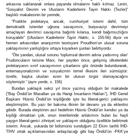
arkasına saklanarak onlara payanda olmalarını haklı kılmaz. Lenin,
“Sosyalist Devrim ve Ulusların Kaderlerini Tayin Hakkı (Tezler)”
başlıklı makalesinin bir yerinde,
“Pratikte proletarya, ancak, cumhuriyet istemi dahil, tüm
demokratik istemler uğruna savaşımını, burjuvaziyi devirmeyi
amaçlayan devrimci savaşıma bağımlı kılarsa, kendi bağımsızlığını
koruyabilir” (
Ulusların Kaderlerini Tayin Hakkı
, s. 155-56) diyor ve
hemen arkasından anarşizmin teorisyeni Proudhon’un ulusal soruna
yaklaşımının yanlışlığını ortaya koyarken şunları belirtiyordu:
“Öte yandan, ulusal sorunu ‘toplumsal devrim adına yadsımış olan’
Prudoncuların tersine Marx, her şeyden önce, gelişmiş ülkelerdeki
proletaryanın sınıf savaşımının çıkarlarını göz önünde bulundurarak,
enternasyonalizmin ve sosyalizmin temel ilkesini ileri sürmüştür:
özetle, başka ulusları ezen bir ulusun özgür olamayacağını
söylemiştir.” (aynı yerde, s. 156)
Bundan yaklaşık sekiz yıl önce yazmış olduğum bir makalede
(“Bay Öndül’ün Masalları ya da Hangi İnsanların Hakları”), İHD Genel
Başkanı Hüsnü Öndül’ün kişiliğinde işte bu liberal-gerici yaklaşımı
eleştirmiştim. Bu yazı bir bakıma ilkinin bir devamı ya da eklentisi
gibidir. Burada eleştirinin asıl hedefinin Hüsnü Öndül’ün kendisi ya da
kişiliği olmaktan çok, onun önerilerinde anlatımını bulan bu hayli
yaygın liberal-gerici zihniyet ve yaklaşım olduğunu özellikle belirtmek
isterim. Ancak, yukarda bir bölümünü sunduğum 22 Ekim tarihli İHD-
TİHV ortak açıklamasından anlaşılacağı gibi bay Öndül’ün -PKK’ye