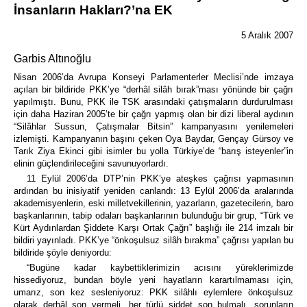
İnsanların Hakları?’na EK
5 Aralık 2007
Garbis Altınoğlu
Nisan 2006’da Avrupa Konseyi Parlamenterler Meclisi’nde imzaya
açılan bir bildiride PKK’ye “derhâl silâh bırak”ması yönünde bir çağrı
yapılmıştı. Bunu, PKK ile TSK arasındaki çatışmaların durdurulması
için daha Haziran 2005’te bir çağrı yapmış olan bir dizi liberal aydının
“Silâhlar Sussun, Çatışmalar Bitsin” kampanyasını yenilemeleri
izlemişti. Kampanyanın başını çeken Oya Baydar, Gençay Gürsoy ve
Tarık Ziya Ekinci gibi isimler bu yolla Türkiye’de “barış isteyenler”in
elinin güçlendirileceğini savunuyorlardı.
11 Eylül 2006’da DTP’nin PKK’ye ateşkes çağrısı yapmasının
ardından bu inisiyatif yeniden canlandı: 13 Eylül 2006’da aralarında
akademisyenlerin, eski milletvekillerinin, yazarların, gazetecilerin, baro
başkanlarının, tabip odaları başkanlarının bulunduğu bir grup, “Türk ve
Kürt Aydınlardan Şiddete Karşı Ortak Çağrı” başlığı ile 214 imzalı bir
bildiri yayınladı. PKK’ye “önkoşulsuz silâh bırakma” çağrısı yapılan bu
bildiride şöyle deniyordu:
“Bugüne kadar kaybettiklerimizin acısını yüreklerimizde
hissediyoruz, bundan böyle yeni hayatların karartılmaması için,
umarız, son kez sesleniyoruz: PKK silâhlı eylemlere önkoşulsuz
olarak derhâl son vermeli, her türlü şiddet son bulmalı, sorunların