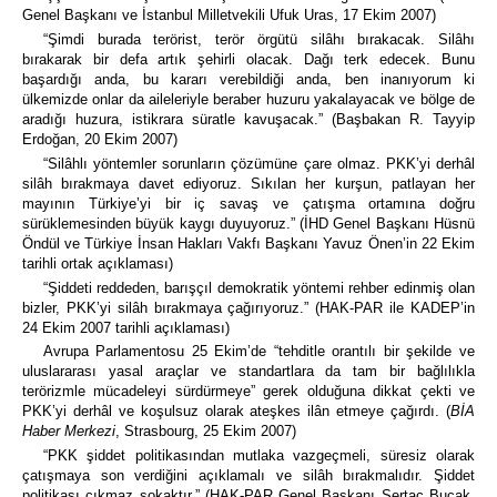
Genel Başkanı ve İstanbul Milletvekili Ufuk Uras, 17 Ekim 2007)
“Şimdi burada terörist, terör örgütü silâhı bırakacak. Silâhı
bırakarak bir defa artık şehirli olacak. Dağı terk edecek. Bunu
başardığı anda, bu kararı verebildiği anda, ben inanıyorum ki
ülkemizde onlar da aileleriyle beraber huzuru yakalayacak ve bölge de
aradığı huzura, istikrara süratle kavuşacak.” (Başbakan R. Tayyip
Erdoğan, 20 Ekim 2007)
“Silâhlı yöntemler sorunların çözümüne çare olmaz. PKK’yi derhâl
silâh bırakmaya davet ediyoruz. Sıkılan her kurşun, patlayan her
mayının Türkiye’yi bir iç savaş ve çatışma ortamına doğru
sürüklemesinden büyük kaygı duyuyoruz.” (İHD Genel Başkanı Hüsnü
Öndül ve Türkiye İnsan Hakları Vakfı Başkanı Yavuz Önen’in 22 Ekim
tarihli ortak açıklaması)
“Şiddeti reddeden, barışçıl demokratik yöntemi rehber edinmiş olan
bizler, PKK’yi silâh bırakmaya çağırıyoruz.” (HAK-PAR ile KADEP’in
24 Ekim 2007 tarihli açıklaması)
Avrupa Parlamentosu 25 Ekim’de “tehditle orantılı bir şekilde ve
uluslararası yasal araçlar ve standartlara da tam bir bağlılıkla
terörizmle mücadeleyi sürdürmeye” gerek olduğuna dikkat çekti ve
PKK’yi derhâl ve koşulsuz olarak ateşkes ilân etmeye çağırdı. (
BİA
Haber Merkezi
, Strasbourg, 25 Ekim 2007)
“PKK şiddet politikasından mutlaka vazgeçmeli, süresiz olarak
çatışmaya son verdiğini açıklamalı ve silâh bırakmalıdır. Şiddet
politikası çıkmaz sokaktır.” (HAK-PAR Genel Başkanı Sertaç Bucak,