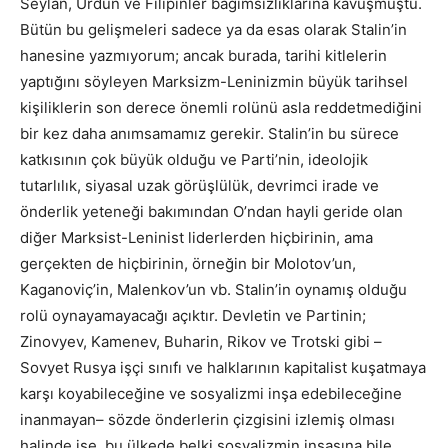
Seylan, Ürdün ve Filipinler bağımsızlıklarına kavuşmuştu.
Bütün bu gelişmeleri sadece ya da esas olarak Stalin’in
hanesine yazmıyorum; ancak burada, tarihi kitlelerin
yaptığını söyleyen Marksizm-Leninizmin büyük tarihsel
kişiliklerin son derece önemli rolünü asla reddetmediğini
bir kez daha anımsamamız gerekir. Stalin’in bu sürece
katkısının çok büyük olduğu ve Parti’nin, ideolojik
tutarlılık, siyasal uzak görüşlülük, devrimci irade ve
önderlik yeteneği bakımından O’ndan hayli geride olan
diğer Marksist-Leninist liderlerden hiçbirinin, ama
gerçekten de hiçbirinin, örneğin bir Molotov’un,
Kaganoviç’in, Malenkov’un vb. Stalin’in oynamış olduğu
rolü oynayamayacağı açıktır. Devletin ve Partinin;
Zinovyev, Kamenev, Buharin, Rikov ve Trotski gibi –
Sovyet Rusya işçi sınıfı ve halklarının kapitalist kuşatmaya
karşı koyabileceğine ve sosyalizmi inşa edebileceğine
inanmayan– sözde önderlerin çizgisini izlemiş olması
halinde ise, bu ülkede belki sosyalizmin inşasına bile