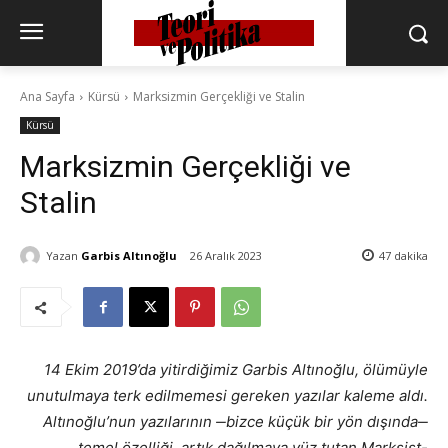
Ana Sayfa
Kürsü
Marksizmin Gerçekliği ve Stalin
Kürsü
Marksizmin Gerçekliği ve
Stalin
Yazan
Garbis Altınoğlu
26 Aralık 2023
47
dakika
14 Ekim 2019’da yitirdiğimiz Garbis Altınoğlu, ölümüyle
unutulmaya terk edilmemesi gereken yazılar kaleme aldı.
Altınoğlu’nun yazılarının ‒bizce küçük bir yön dışında‒
temel özelliği, artık dağılmaya yüz tutan Marksist-