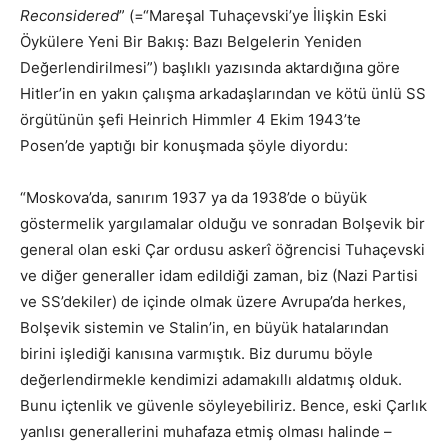
Reconsidered
” (=“Mareşal Tuhaçevski’ye İlişkin Eski
Öykülere Yeni Bir Bakış: Bazı Belgelerin Yeniden
Değerlendirilmesi”) başlıklı yazısında aktardığına göre
Hitler’in en yakın çalışma arkadaşlarından ve kötü ünlü SS
örgütünün şefi Heinrich Himmler 4 Ekim 1943’te
Posen’de yaptığı bir konuşmada şöyle diyordu:
“Moskova’da, sanırım 1937 ya da 1938’de o büyük
göstermelik yargılamalar olduğu ve sonradan Bolşevik bir
general olan eski Çar ordusu askerî öğrencisi Tuhaçevski
ve diğer generaller idam edildiği zaman, biz (Nazi Partisi
ve SS’dekiler) de içinde olmak üzere Avrupa’da herkes,
Bolşevik sistemin ve Stalin’in, en büyük hatalarından
birini işlediği kanısına varmıştık. Biz durumu böyle
değerlendirmekle kendimizi adamakıllı aldatmış olduk.
Bunu içtenlik ve güvenle söyleyebiliriz. Bence, eski Çarlık
yanlısı generallerini muhafaza etmiş olması halinde –