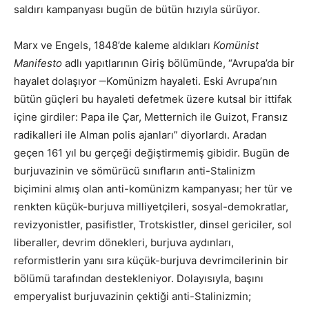
saldırı kampanyası bugün de bütün hızıyla sürüyor.
Marx ve Engels, 1848’de kaleme aldıkları
Komünist
Manifesto
adlı yapıtlarının Giriş bölümünde, “Avrupa’da bir
hayalet dolaşıyor ‒Komünizm hayaleti. Eski Avrupa’nın
bütün güçleri bu hayaleti defetmek üzere kutsal bir ittifak
içine girdiler: Papa ile Çar, Metternich ile Guizot, Fransız
radikalleri ile Alman polis ajanları” diyorlardı. Aradan
geçen 161 yıl bu gerçeği değiştirmemiş gibidir. Bugün de
burjuvazinin ve sömürücü sınıfların anti-Stalinizm
biçimini almış olan anti-komünizm kampanyası; her tür ve
renkten küçük-burjuva milliyetçileri, sosyal-demokratlar,
revizyonistler, pasifistler, Trotskistler, dinsel gericiler, sol
liberaller, devrim dönekleri, burjuva aydınları,
reformistlerin yanı sıra küçük-burjuva devrimcilerinin bir
bölümü tarafından destekleniyor. Dolayısıyla, başını
emperyalist burjuvazinin çektiği anti-Stalinizmin;