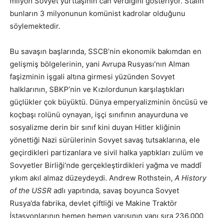
milyon Sovyet yurttaşının can verdiğini gösteriyor. Stalin
bunların 3 milyonunun komünist kadrolar olduğunu
söylemektedir.
Bu savaşın başlarında, SSCB’nin ekonomik bakımdan en
gelişmiş bölgelerinin, yani Avrupa Rusyası’nın Alman
faşizminin işgali altına girmesi yüzünden Sovyet
halklarının, SBKP’nin ve Kızılordunun karşılaştıkları
güçlükler çok büyüktü. Dünya emperyalizminin öncüsü ve
koçbaşı rolünü oynayan, işçi sınıfının anayurduna ve
sosyalizme derin bir sınıf kini duyan Hitler kliğinin
yönettiği Nazi sürülerinin Sovyet savaş tutsaklarına, ele
geçirdikleri partizanlara ve sivil halka yaptıkları zulüm ve
Sovyetler Birliği’nde gerçekleştirdikleri yağma ve maddî
yıkım akıl almaz düzeydeydi. Andrew Rothstein,
A History
of the USSR
adlı yapıtında, savaş boyunca Sovyet
Rusya’da fabrika, devlet çiftliği ve Makine Traktör
İstasyonlarının hemen hemen yarısının yanı sıra 236.000