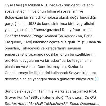
Oysa Mareşal Mikhail N. Tuhaçevski’nin gerici ve anti-
sosyalist eğilimi ve onun bilimsel sosyalizmi ve
Bolşevizmi bir Yahudi komplosu olarak değerlendirdiği
gerçeği, daha 1928’de kendisinin kısa bir biyografisini
yazmış olan ünlü Fransız gazeteci Remy Roure’ın (
Le
Chef de Larmée Rouge: Mikhail Toukatchevski
, Paris,
Fasquelle, 1928) kitabında açıkça dile getirilmişti. Daha da
önemlisi, Tuhaçevski ve kafadarlarını savunan
emperyalist propaganda odakları onun bu özelliklerini,
pro-Nazi duygularını ve bir askerî darbe tezgâhlama
planlarını ve Alman Genelkurmayının, Kızılordu
Genelkurmayı ile ilişkilerini kullanarak Sovyet iktidarını
devirme planları yaptığını daha o günlerde biliyorlardı.
[1]
Şunu da ekleyeyim: Tanınmış Marksist araştırmacı Prof.
Grover Furr’ın 1986’da kaleme aldığı “
New Light On Old
Stories About Marshall Tukhachevskii: Some Documents