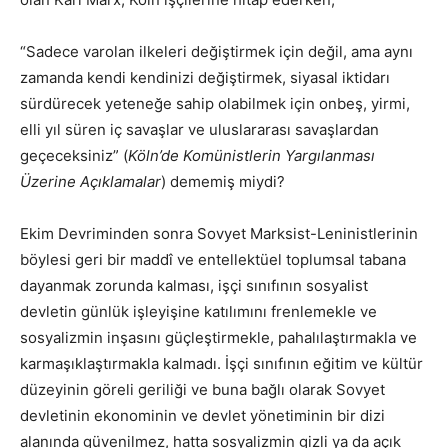
“Sadece varolan ilkeleri değiştirmek için değil, ama aynı
zamanda kendi kendinizi değiştirmek, siyasal iktidarı
sürdürecek yeteneğe sahip olabilmek için onbeş, yirmi,
elli yıl süren iç savaşlar ve uluslararası savaşlardan
geçeceksiniz” (
Köln’de Komünistlerin Yargılanması
Üzerine Açıklamalar
) dememiş miydi?
Ekim Devriminden sonra Sovyet Marksist-Leninistlerinin
böylesi geri bir maddî ve entellektüel toplumsal tabana
dayanmak zorunda kalması, işçi sınıfının sosyalist
devletin günlük işleyişine katılımını frenlemekle ve
sosyalizmin inşasını güçleştirmekle, pahalılaştırmakla ve
karmaşıklaştırmakla kalmadı. İşçi sınıfının eğitim ve kültür
düzeyinin göreli geriliği ve buna bağlı olarak Sovyet
devletinin ekonominin ve devlet yönetiminin bir dizi
alanında güvenilmez, hatta sosyalizmin gizli ya da açık