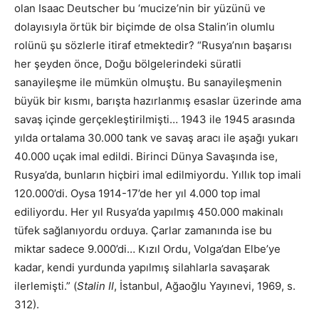
olan Isaac Deutscher bu ‘mucize’nin bir yüzünü ve
dolayısıyla örtük bir biçimde de olsa Stalin’in olumlu
rolünü şu sözlerle itiraf etmektedir? “Rusya’nın başarısı
her şeyden önce, Doğu bölgelerindeki süratli
sanayileşme ile mümkün olmuştu. Bu sanayileşmenin
büyük bir kısmı, barışta hazırlanmış esaslar üzerinde ama
savaş içinde gerçekleştirilmişti… 1943 ile 1945 arasında
yılda ortalama 30.000 tank ve savaş aracı ile aşağı yukarı
40.000 uçak imal edildi. Birinci Dünya Savaşında ise,
Rusya’da, bunların hiçbiri imal edilmiyordu. Yıllık top imali
120.000’di. Oysa 1914-17’de her yıl 4.000 top imal
ediliyordu. Her yıl Rusya’da yapılmış 450.000 makinalı
tüfek sağlanıyordu orduya. Çarlar zamanında ise bu
miktar sadece 9.000’di… Kızıl Ordu, Volga’dan Elbe’ye
kadar, kendi yurdunda yapılmış silahlarla savaşarak
ilerlemişti.” (
Stalin II
, İstanbul, Ağaoğlu Yayınevi, 1969, s.
312).