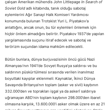
çalışan Amerikan mühendis John Littlepage
In Search of
Soviet Gold
adlı kitabında, tanık olduğu sabotaj
eylemlerini Ağır Sanayi Halk Komiseri Yardımcısı
konumunda bulunan Trotskist Yuri L. Piyatakov’a
anlattığını, ancak onun, bu tür eylemleri önlemek için
hiçbir önlem almadığını belirtir. Piyatakov 1937’de yapılan
yargılamasında suçunu itiraf edecek ve sabotaj ve
terörizm suçundan idama mahkûm edilecekti.
Bütün bunlara, dünya burjuvazisinin öncü gücü Nazi
Almanyası’nın 1941’de Sovyet Rusya’ya saldırısı ve bu
saldırının püskürtülmesi sırasında verilen inanılmaz
boyuttaki kayıplar eklenmeli: Kaynaklar, İkinci Dünya
Savaşında Britanya’nın toplam (asker ve sivil) kaybının
332.000’den ve toprakları işgal ya da askerî saldırıya
uğramayan ABD’nin toplam kaybının 298.000’den ibaret
olmasına karşılık, 13.600.000’i asker olmak üzere en az 21