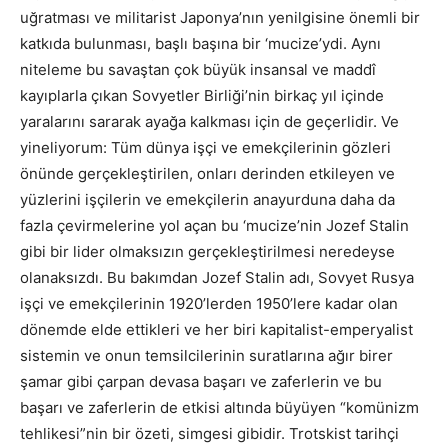
uğratması ve militarist Japonya’nın yenilgisine önemli bir
katkıda bulunması, başlı başına bir ‘mucize’ydi. Aynı
niteleme bu savaştan çok büyük insansal ve maddî
kayıplarla çıkan Sovyetler Birliği’nin birkaç yıl içinde
yaralarını sararak ayağa kalkması için de geçerlidir. Ve
yineliyorum: Tüm dünya işçi ve emekçilerinin gözleri
önünde gerçekleştirilen, onları derinden etkileyen ve
yüzlerini işçilerin ve emekçilerin anayurduna daha da
fazla çevirmelerine yol açan bu ‘mucize’nin Jozef Stalin
gibi bir lider olmaksızın gerçekleştirilmesi neredeyse
olanaksızdı. Bu bakımdan Jozef Stalin adı, Sovyet Rusya
işçi ve emekçilerinin 1920’lerden 1950’lere kadar olan
dönemde elde ettikleri ve her biri kapitalist-emperyalist
sistemin ve onun temsilcilerinin suratlarına ağır birer
şamar gibi çarpan devasa başarı ve zaferlerin ve bu
başarı ve zaferlerin de etkisi altında büyüyen “komünizm
tehlikesi”nin bir özeti, simgesi gibidir. Trotskist tarihçi