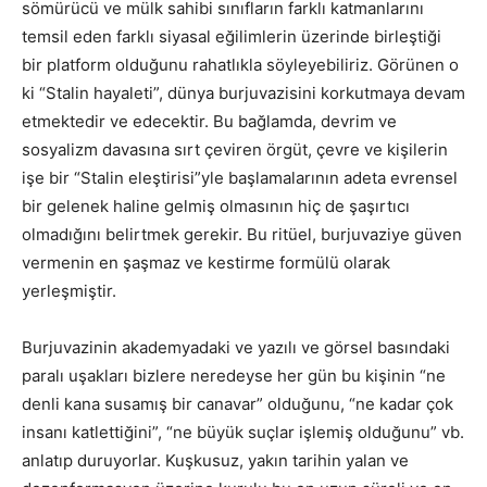
sömürücü ve mülk sahibi sınıfların farklı katmanlarını
temsil eden farklı siyasal eğilimlerin üzerinde birleştiği
bir platform olduğunu rahatlıkla söyleyebiliriz. Görünen o
ki “Stalin hayaleti”, dünya burjuvazisini korkutmaya devam
etmektedir ve edecektir. Bu bağlamda, devrim ve
sosyalizm davasına sırt çeviren örgüt, çevre ve kişilerin
işe bir “Stalin eleştirisi”yle başlamalarının adeta evrensel
bir gelenek haline gelmiş olmasının hiç de şaşırtıcı
olmadığını belirtmek gerekir. Bu ritüel, burjuvaziye güven
vermenin en şaşmaz ve kestirme formülü olarak
yerleşmiştir.
Burjuvazinin akademyadaki ve yazılı ve görsel basındaki
paralı uşakları bizlere neredeyse her gün bu kişinin “ne
denli kana susamış bir canavar” olduğunu, “ne kadar çok
insanı katlettiğini”, “ne büyük suçlar işlemiş olduğunu” vb.
anlatıp duruyorlar. Kuşkusuz, yakın tarihin yalan ve