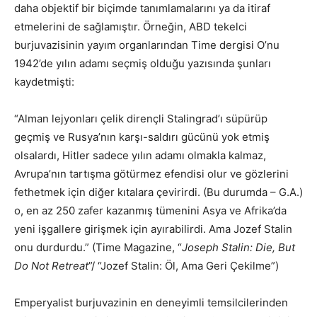
daha objektif bir biçimde tanımlamalarını ya da itiraf
etmelerini de sağlamıştır. Örneğin, ABD tekelci
burjuvazisinin yayım organlarından Time dergisi O’nu
1942’de yılın adamı seçmiş olduğu yazısında şunları
kaydetmişti:
“Alman lejyonları çelik dirençli Stalingrad’ı süpürüp
geçmiş ve Rusya’nın karşı-saldırı gücünü yok etmiş
olsalardı, Hitler sadece yılın adamı olmakla kalmaz,
Avrupa’nın tartışma götürmez efendisi olur ve gözlerini
fethetmek için diğer kıtalara çevirirdi. (Bu durumda – G.A.)
o, en az 250 zafer kazanmış tümenini Asya ve Afrika’da
yeni işgallere girişmek için ayırabilirdi. Ama Jozef Stalin
onu durdurdu.” (Time Magazine, “
Joseph Stalin: Die, But
Do Not Retreat
”/ “Jozef Stalin: Öl, Ama Geri Çekilme”)
Emperyalist burjuvazinin en deneyimli temsilcilerinden