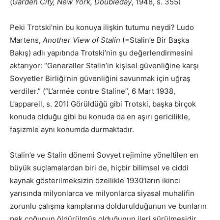
(
Garden City, New York, Doubleday
, 1948, s. 355)
Peki Trotski’nin bu konuya ilişkin tutumu neydi? Ludo
Martens,
Another View of Stalin
(=Stalin’e Bir Başka
Bakış) adlı yapıtında Trotski’nin şu değerlendirmesini
aktarıyor: “Generaller Stalin’in kişisel güvenliğine karşı
Sovyetler Birliği’nin güvenliğini savunmak için uğraş
verdiler.” (“L’armée contre Staline”, 6 Mart 1938,
L’appareil, s. 201) Görüldüğü gibi Trotski, başka birçok
konuda olduğu gibi bu konuda da en aşırı gericilikle,
faşizmle aynı konumda durmaktadır.
Stalin’e ve Stalin dönemi Sovyet rejimine yöneltilen en
büyük suçlamalardan biri de, hiçbir bilimsel ve ciddi
kaynak gösterilmeksizin özellikle 1930’ların ikinci
yarısında milyonlarca ve milyonlarca siyasal muhalifin
zorunlu çalışma kamplarına doldurulduğunun ve bunların
pek çoğunun öldürülmüş olduğunun ileri sürülmesidir.