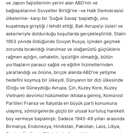
ve Japon faşistlerinin yerini alan ABD’nin ve
bağlaşıklarının Sovyetler Birliği’ne –ve Halk Demokrasisi
ülkelerine– karşı bir ‘Soğuk Savaş’ başlattığı, onu
kuşatmaya giriştiği / tehdit ettiği, Batı Avrupa’yı üsleri ve
askerleriyle doldurduğu koşullarda gerçekleştirildi. Stalin
1953 yılında öldüğünde Sovyet Rusya, içinden geçmek
zorunda bırakıldığı inanılmaz ve olağanüstü güçlüklere
rağmen açlığın, cehaletin, işsizliğin olmadığı, bütün
yurttaşların parasız sağlık ve eğitim hizmetlerinden
yararlandığı ve önüne, birçok alanda ABD’ne yetişme
hedefini koymuş bir ülkeydi. Dünyanın bir dizi ülkesinde
(Doğu ve Güneydoğu Avrupa, Çin, Kuzey Kore, Kuzey
Vietnam) devrimci hükümetler iktidara gelmiş, Komünist
Partileri Fransa ve İtalya’da en büyük parti konumuna
ulaşmış, sömürgelerde güçlü bir ulusal kurtuluş hareketi
boy vermeye başlamıştı. Sadece 1945-49 yılları arasında
Birmanya, Endonezya, Hindistan, Pakistan, Laos, Libya,