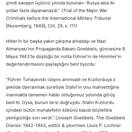
şimdi savaşın üçüncü yılında bulunan– Rusya asla iki
yıldan fazla dayanamazdı.” (
Trial of the Major War
Criminals before the International Military Tribunal
[Nuremberg, 1949], Cilt. 29, s. 111)
Hitler’in bir başka yakın çalışma arkadaşı ve Nazi
Almanyası’nın Propaganda Bakanı Goebbels, güncesine 8
Mayıs 1943’te düştüğü bir notta Führer’in de Himmler’in
değerlendirmesini paylaştığını belirtiyordu:
“Führer Tuhaçevski olayını anımsadı ve Kızılorduya o
şekilde davranmak suretiyle Stalin’in onu mahvettiğine
inanmakta tamamen hatalı olduğumuz yolunda görüş
belirtti. Oysa, bunun tersi doğruydu: Stalin Kızılordu
içindeki bütün muhalefetin kökünü kazıdı böylelikle
yenilgiciliğe son verdi.” (
Joseph Goebbels, The Goebbels
Diaries
: 1942-1943, editör & çevirmen Louis P. Lochner