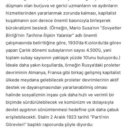
düşmanı olan burjuva ve gerici uzmanların ve aydınların
hizmetlerinden yararlanmak zorunda kalması, kapitalist
kuşatmanın son derece önemli basıncıyla birleşerek
bürokratizmi besledi. (Örneğin, Mario Susa’nın “
Sovyetler
Birliği’nin Tarihine İlişkin Yalanlar
” adlı önemli
çalışmasında belirttiğine göre, 1930’da Kızılordu’da görev
yapan Çarlık dönemi subaylarının sayısı 4.500’ü, yani
toplam subay sayısının yaklaşık yüzde 10’unu buluyordu.)
İdeale daha yakın koşullarda, örneğin Rusya’daki proleter
devriminin Almanya, Fransa gibi birkaç gelişmiş kapitalist
ülkede meydana gelebilecek proleter devrimlerinin aktif
destek ve dayanışmasından yararlanabilmiş olması
halinde sosyalizmin inşası çok daha hızlı ve verimli bir
biçimde sürdürülebilecek ve komünizm ve dolayısıyla
devlet aygıtının sönümlenmesi hedefine çok daha çabuk
erişilebilecekti. Stalin 2 Aralık 1923 tarihli “Parti’nin
Görevleri” başlıklı raporunda şöyle diyordu: