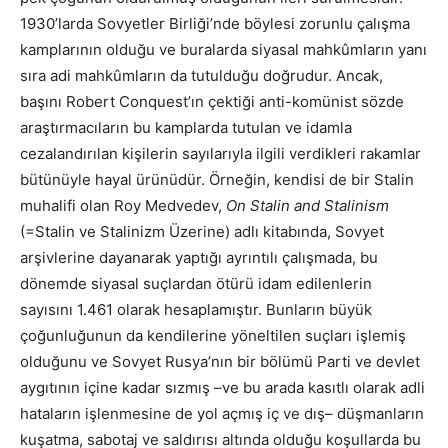
1930’larda Sovyetler Birliği’nde böylesi zorunlu çalışma
kamplarının olduğu ve buralarda siyasal mahkûmların yanı
sıra adi mahkûmların da tutulduğu doğrudur. Ancak,
başını Robert Conquest’ın çektiği anti-komünist sözde
araştırmacıların bu kamplarda tutulan ve idamla
cezalandırılan kişilerin sayılarıyla ilgili verdikleri rakamlar
bütünüyle hayal ürünüdür. Örneğin, kendisi de bir Stalin
muhalifi olan Roy Medvedev,
On Stalin and Stalinism
(=Stalin ve Stalinizm Üzerine) adlı kitabında, Sovyet
arşivlerine dayanarak yaptığı ayrıntılı çalışmada, bu
dönemde siyasal suçlardan ötürü idam edilenlerin
sayısını 1.461 olarak hesaplamıştır. Bunların büyük
çoğunluğunun da kendilerine yöneltilen suçları işlemiş
olduğunu ve Sovyet Rusya’nın bir bölümü Parti ve devlet
aygıtının içine kadar sızmış –ve bu arada kasıtlı olarak adli
hataların işlenmesine de yol açmış iç ve dış– düşmanların
kuşatma, sabotaj ve saldırısı altında olduğu koşullarda bu