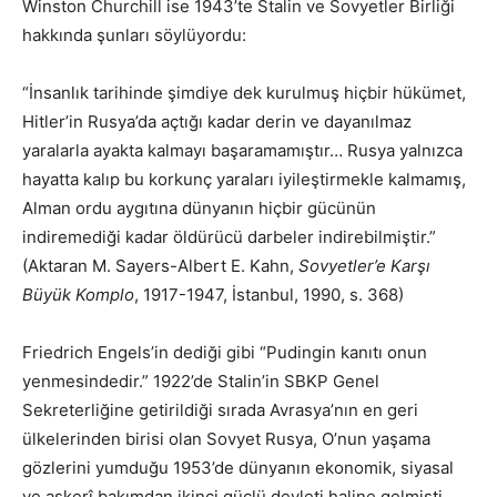
Winston Churchill ise 1943’te Stalin ve Sovyetler Birliği
hakkında şunları söylüyordu:
“İnsanlık tarihinde şimdiye dek kurulmuş hiçbir hükümet,
Hitler’in Rusya’da açtığı kadar derin ve dayanılmaz
yaralarla ayakta kalmayı başaramamıştır… Rusya yalnızca
hayatta kalıp bu korkunç yaraları iyileştirmekle kalmamış,
Alman ordu aygıtına dünyanın hiçbir gücünün
indiremediği kadar öldürücü darbeler indirebilmiştir.”
(Aktaran M. Sayers-Albert E. Kahn,
Sovyetler’e Karşı
Büyük Komplo
, 1917-1947, İstanbul, 1990, s. 368)
Friedrich Engels’in dediği gibi “Pudingin kanıtı onun
yenmesindedir.” 1922’de Stalin’in SBKP Genel
Sekreterliğine getirildiği sırada Avrasya’nın en geri
ülkelerinden birisi olan Sovyet Rusya, O’nun yaşama
gözlerini yumduğu 1953’de dünyanın ekonomik, siyasal
ve askerî bakımdan ikinci güçlü devleti haline gelmişti.