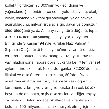
kollektif çiftlikten 98.000’inin yok edildiğini ve
yağmalandığını, onbinlerce demiryolu istasyonu, okul,
klinik, hastane ve kitaplığın yakıldığını ya da havaya
uçurulduğunu, milyonlarca at, sığır, davar ve domuzun
öldürüldüğünü ya da Almanya’ya götürüldüğünü, toplam
4.700.000 konutun yıkıldığını söylüyor. Sovyetler
Birliği’nde 3 Kasım 1942’de kurulan Nazi Vahşetini
Saptama Olağanüstü Komisyonu’nun yıllar süren titiz
çalışması sonucunda hazırladığı ve 13 Eylül 1945’te
yayımladığı sonal rapora göre, yukarda belirtilen vahşet
eylemlerine ek olarak Nazi saldırganları 82.000’den fazla
ilkokul ve orta öğrenim kurumunu, 600’den fazla
araştırma enstitüsünü ve yüzlerce yüksek öğrenim
kurumunu yakmış ve yıkmış ve buralardan çok büyük
boyutlarda donanım, arşiv elyazmaları ve diğer eşyayı
çalmışlardı. Onlar, sadece okullarda ve kitaplıklarda
bulunan 100 milyondan fazla kitabı yok etmiş, içindeki