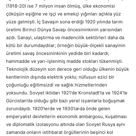
(1918-20) ise 7 milyon insan ölmüş, ülke ekonomisi
çöküşün eşiğine ve işçi ve emekçi yığınları açlıkla yüz
yüze gelmişti. İç Savaşın sona erdiği 1920 yılında tarım
üretimi Birinci Dünya Savaşı öncesininkinin yarısından
azdı. Sanayi, ulaştırma ve madencilik sektörleri daha da
kötü bir durumdaydılar; örneğin büyük-ölçekli sanayinin
üretimi savaş öncesininkinin yedide biri kadardı;
hammadde ve yarı-işlenmiş madde stokları tükenmişti.
Teknolojik düzeyin son derece geri olduğu ülkenin büyük
kentlerinin dışında elektrik yoktu; nüfusun ezici bir
çoğunluğu eğitimsizdi ve sağlık hizmetlerinden
yoksundu. Sovyet iktidarı 1921’de Kronstadt’ta ve 1924’te
Gürcistan’da olduğu gibi bazı yerel isyanlarla boğuşmak
zorundaydı. 1920’lerde ve 1930’larda önde gelen
emperyalist devletlerin ekonomik ambargosu, kuşatması
ve diplomatik izolasyonu altında olan Sovyet Rusya aynı
zamanda onların istihbarat örgütlerinin beşinci kol