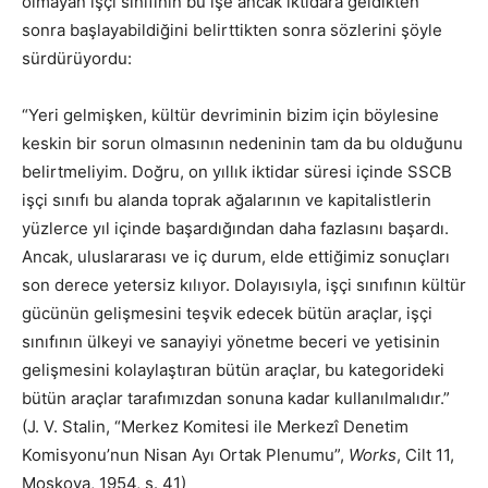
olmayan işçi sınıfının bu işe ancak iktidara geldikten
sonra başlayabildiğini belirttikten sonra sözlerini şöyle
sürdürüyordu:
“Yeri gelmişken, kültür devriminin bizim için böylesine
keskin bir sorun olmasının nedeninin tam da bu olduğunu
belirtmeliyim. Doğru, on yıllık iktidar süresi içinde SSCB
işçi sınıfı bu alanda toprak ağalarının ve kapitalistlerin
yüzlerce yıl içinde başardığından daha fazlasını başardı.
Ancak, uluslararası ve iç durum, elde ettiğimiz sonuçları
son derece yetersiz kılıyor. Dolayısıyla, işçi sınıfının kültür
gücünün gelişmesini teşvik edecek bütün araçlar, işçi
sınıfının ülkeyi ve sanayiyi yönetme beceri ve yetisinin
gelişmesini kolaylaştıran bütün araçlar, bu kategorideki
bütün araçlar tarafımızdan sonuna kadar kullanılmalıdır.”
(J. V. Stalin, “Merkez Komitesi ile Merkezî Denetim
Komisyonu’nun Nisan Ayı Ortak Plenumu”,
Works
, Cilt 11,
Moskova, 1954, s. 41)