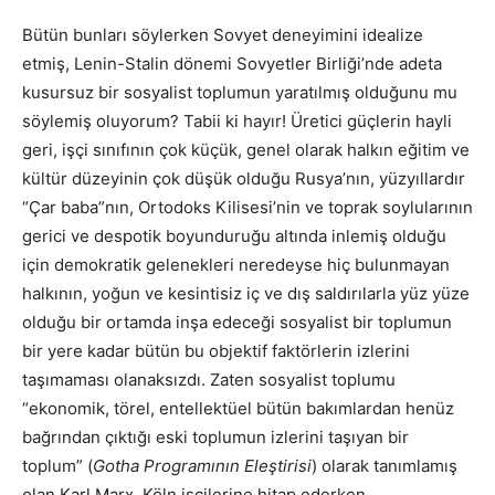
Bütün bunları söylerken Sovyet deneyimini idealize
etmiş, Lenin-Stalin dönemi Sovyetler Birliği’nde adeta
kusursuz bir sosyalist toplumun yaratılmış olduğunu mu
söylemiş oluyorum? Tabii ki hayır! Üretici güçlerin hayli
geri, işçi sınıfının çok küçük, genel olarak halkın eğitim ve
kültür düzeyinin çok düşük olduğu Rusya’nın, yüzyıllardır
“Çar baba”nın, Ortodoks Kilisesi’nin ve toprak soylularının
gerici ve despotik boyunduruğu altında inlemiş olduğu
için demokratik gelenekleri neredeyse hiç bulunmayan
halkının, yoğun ve kesintisiz iç ve dış saldırılarla yüz yüze
olduğu bir ortamda inşa edeceği sosyalist bir toplumun
bir yere kadar bütün bu objektif faktörlerin izlerini
taşımaması olanaksızdı. Zaten sosyalist toplumu
“ekonomik, törel, entellektüel bütün bakımlardan henüz
bağrından çıktığı eski toplumun izlerini taşıyan bir
toplum” (
Gotha Programının Eleştirisi
) olarak tanımlamış
olan Karl Marx, Köln işçilerine hitap ederken,