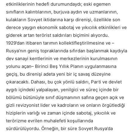
etkinliklerinin hedefi durumundaydı; eski egemen
sınıfların kalıntılarının, burjuva aydın ve uzmanlarının,
kulakların Sovyet iktidarına karşı direnişi, özellikle son
derece yaygın ekonomik sabotaj ve yıkıcılık etkinlikleri ve
giderek artan terörist saldırıları biçimini alıyordu.
1929’dan itibaren tarımın kollektifleştirilmesine ve –
Rusya’nın geniş topraklarında sıfırdan başlanmak kaydıyla
dev sanayi kentlerinin ve merkezlerinin kurulmasının
yolunu açan– Birinci Beş Yıllık Planın uygulanmasına
geçiş, bu direnişi adeta yeni bir iç savaş düzeyine
çıkaracaktı. Dahası, bu çok yönlü saldırı, Parti ve devlet
aygıtı içindeki yalpalayan, yenilgici ve süreç içinde bir
bölümü bütünüyle sınıf düşmanının safına geçen açık ve
gizli revizyonist lider ve kadroların ve onların örgütlediği
hiziplerin varlığı ve zaman içinde sabotaj, yıkıcılık ve
terörizme evrilen muhalefeti koşullarında
sürdürülüyordu. Örneğin, bir süre Sovyet Rusya’da