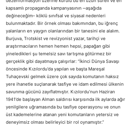
dezenformasyon üzerine kurulu bu en uzun süreli ve en
kapsamlı propaganda kampanyasının ‒aşağıda
değineceğim– köklü sınıfsal ve siyasal nedenleri
bulunmaktadır. Bir örnek olması bakımından, bu iğrenç
yalanların en yaygın olanlarından bir tanesini ele alalım.
Burjuva, Trotskist ve revizyonist yazar, tarihçi ve
araştırmacıların hemen hemen hepsi, papağan gibi
yineledikleri şu temelsiz savı tartışma götürmez bir
gerçeklik gibi dayatmaya çalışırlar: “İkinci Dünya Savaşı
öncesinde Kızılordu’da yapılan ve başta Mareşal
Tuhaçevski gelmek üzere çok sayıda komutanın haksız
yere ihanetle suçlanarak tasfiye ve idam edilmesi ülkenin
savunma gücünü zayıflatmıştır. Kızılordu’nun Haziran
1941’de başlayan Alman saldırısı karşısında ilk aylarda ağır
yenilgilere uğramasında bu tasfiye operasyonu ve onun
üst kademelerine atanan yeni komutanların yetersiz ve
deneyimsiz olması belirleyici bir rol oynamıştır.”