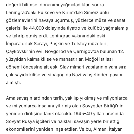
değerli bilimsel donanımı yağmaladıktan sonra
Leningrad’daki Pulkovo ve Kırım’daki Simeiz ünlü
gözlemevlerini havaya uçurmuş, yüzlerce müze ve sanat
galerisi ile 44.000 dolayında tiyatro ve kulübü yağmalamış
ve tahrip etmişlerdi. Leningrad yakınındaki eski
İmparatorluk Sarayı, Puşkin ve Tolstoy müzeleri,
Çaykovski’nin evi, Novgorod ve Çernigov’da bulunan 12.
yüzyıldan kalma kilise ve manastırlar, Moğol istilası
dönemi öncesine ait eski Slav mimari yapılarının yanı sıra
çok sayıda kilise ve sinagog da Nazi vahşetinden payını
almıştı.
Ama savaşın ardından tarih, yakılıp yıkılmış ve milyonlarca
ve milyonlarca insanını yitirmiş olan Sovyetler Birliği’nin
yeniden dirilişine tanık olacaktı. 1945-49 yılları arasında
Sovyet Rusya işçileri ve halkları savaşın yerle bir ettiği
ekonomilerini yeniden inşa ettiler. Ve bu, Alman, İtalyan