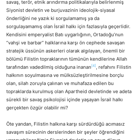
savaş, terör, etnik arındırma politikalarıyla belirlenmiş
Siyonist devletin ve burjuvazinin ideolojik-siyasal
önderliğini ne yazık ki sorgulamamış ya da
sorgulayamamış olan İsrail halkı için fazlasıyla geçerlidir.
Kendisini emperyalist Batı uygarlığının, Ortadoğu’nun
“vahşi ve barbar” halklarına karşı ön cephede savaşan
stratejik üssünün askerleri olarak algılayan, önemli bir
bölümü Filistin topraklarının tümünün kendilerine Allah
[4]
tarafından vadedilmiş olduğuna inanan
, refahını Filistin
halkının soyulmasına ve mülksüzleştirilmesine borçlu
olan, silah zoruyla çalınan ve muhafaza edilen bu
topraklarda kurulmuş olan Apartheid devletinde ve adeta
sürekli bir savaş psikolojisi içinde yaşayan İsrail halkı
gerçekten özgür olabilir mi?
Öte yandan, Filistin halkına karşı sürdürdüğü acımasız
savaşım sürecinin derslerinden bir şeyler öğrendiğini