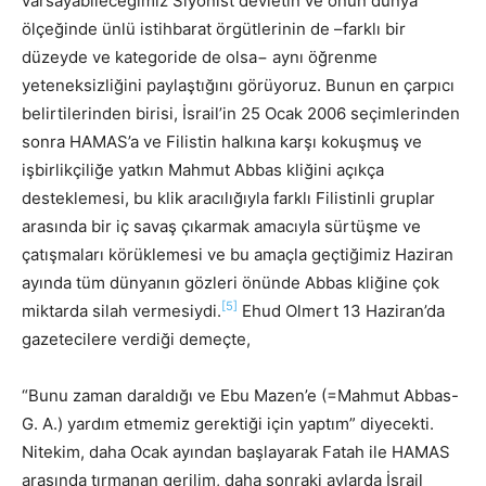
varsayabileceğimiz Siyonist devletin ve onun dünya
ölçeğinde ünlü istihbarat örgütlerinin de –farklı bir
düzeyde ve kategoride de olsa− aynı öğrenme
yeteneksizliğini paylaştığını görüyoruz. Bunun en çarpıcı
belirtilerinden birisi, İsrail’in 25 Ocak 2006 seçimlerinden
sonra HAMAS’a ve Filistin halkına karşı kokuşmuş ve
işbirlikçiliğe yatkın Mahmut Abbas kliğini açıkça
desteklemesi, bu klik aracılığıyla farklı Filistinli gruplar
arasında bir iç savaş çıkarmak amacıyla sürtüşme ve
çatışmaları körüklemesi ve bu amaçla geçtiğimiz Haziran
ayında tüm dünyanın gözleri önünde Abbas kliğine çok
[5]
miktarda silah vermesiydi.
Ehud Olmert 13 Haziran’da
gazetecilere verdiği demeçte,
“Bunu zaman daraldığı ve Ebu Mazen’e (=Mahmut Abbas-
G. A.) yardım etmemiz gerektiği için yaptım” diyecekti.
Nitekim, daha Ocak ayından başlayarak Fatah ile HAMAS
arasında tırmanan gerilim, daha sonraki aylarda İsrail