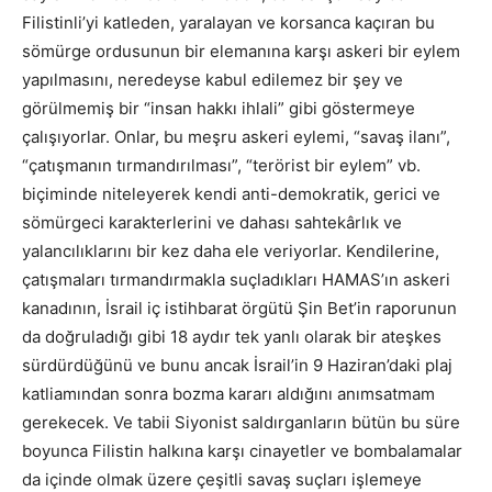
Filistinli’yi katleden, yaralayan ve korsanca kaçıran bu
sömürge ordusunun bir elemanına karşı askeri bir eylem
yapılmasını, neredeyse kabul edilemez bir şey ve
görülmemiş bir “insan hakkı ihlali” gibi göstermeye
çalışıyorlar. Onlar, bu meşru askeri eylemi, “savaş ilanı”,
“çatışmanın tırmandırılması”, “terörist bir eylem” vb.
biçiminde niteleyerek kendi anti-demokratik, gerici ve
sömürgeci karakterlerini ve dahası sahtekârlık ve
yalancılıklarını bir kez daha ele veriyorlar. Kendilerine,
çatışmaları tırmandırmakla suçladıkları HAMAS’ın askeri
kanadının, İsrail iç istihbarat örgütü Şin Bet’in raporunun
da doğruladığı gibi 18 aydır tek yanlı olarak bir ateşkes
sürdürdüğünü ve bunu ancak İsrail’in 9 Haziran’daki plaj
katliamından sonra bozma kararı aldığını anımsatmam
gerekecek. Ve tabii Siyonist saldırganların bütün bu süre
boyunca Filistin halkına karşı cinayetler ve bombalamalar
da içinde olmak üzere çeşitli savaş suçları işlemeye