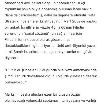
ötedenberi Avrupalılara özgü bir sömürgeci-ırkçı
toplumsal psikolojiyle donanmış bulunan İsrail halkını
daha da gericileştirmiş, daha da dejenere etmiştir. Yafa
Stratejik İncelemeler Enstitüsü’nün Mart 2002’de yaptığı
bir anket, İsrailli’lerin yüzde 46 ila 60’ının Filistin
sorununun “sonal çözümü”nün sağlanması için
Filistinli’lerin kitlesel olarak göçertilmesini
desteklediklerini gösteriyordu. Ünlü anti-Siyonist yazar
İsrail Şamir bu anketin sonuçlarını yorumlarken şöyle
diyordu:
“Bu tür düşünceler 1938 yılında bile Nazi Almanyası’nda,
şimdi Yahudi devletinde olduğu ölçüde yürekten destek
bulmuyordu.”
Marks’ın, başka ulusları ezen bir ulusun özgür
olamayacağı yolundaki saptaması, tüm yaşamı ve varlığı