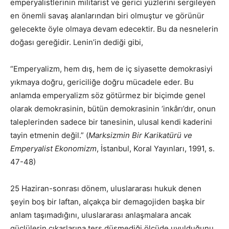
emperyalistlerinin militarist ve gerici yüzlerini sergileyen
en önemli savaş alanlarından biri olmuştur ve görünür
gelecekte öyle olmaya devam edecektir. Bu da nesnelerin
doğası gereğidir. Lenin’in dediği gibi,
“Emperyalizm, hem dış, hem de iç siyasette demokrasiyi
yıkmaya doğru, gericiliğe doğru mücadele eder. Bu
anlamda emperyalizm söz götürmez bir biçimde genel
olarak demokrasinin, bütün demokrasinin ‘inkârı’dır, onun
taleplerinden sadece bir tanesinin, ulusal kendi kaderini
tayin etmenin değil.” (
Marksizmin Bir Karikatürü ve
Emperyalist Ekonomizm
, İstanbul, Koral Yayınları, 1991, s.
47-48)
25 Haziran-sonrası dönem, uluslararası hukuk denen
şeyin boş bir laftan, alçakça bir demagojiden başka bir
anlam taşımadığını, uluslararası anlaşmalara ancak
güçlülerin çıkarlarına ters düşmediği ölçüde uyulduğunu