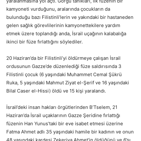
yaralanmasına yol açtı. Görgü tanıkları, ilk füzenin bir
kamyoneti vurduğunu, aralarında çocukların da
bulunduğu bazı Filistinli’lerin ve yakındaki bir hastaneden
gelen sağlık görevlilerinin kamyonettekilere yardım
etmek üzere toplandığı anda, İsrail uçağının kalabalığa
ikinci bir füze fırlattığını söylediler.
20 Haziran’da bir Filistinli’yi öldürmeye çalışan İsrail
ordusunun Gazze’de düzenlediği füze saldırısında 3
Filistinli çocuk (6 yaşındaki Muhammet Cemal Şükrü
Ruka, 5 yaşındaki Mahmut Ziyat el-Şerif ve 16 yaşındaki
Bilal Caser el-Hissi) öldü ve 15 kişi yaralandı.
İsrail’deki insan hakları örgütlerinden B’Tselem, 21
Haziran’da İsrail uçaklarının Gazze Şeridine fırlattığı
füzenin Han Yunus’taki bir eve isabet etmesi üzerine
Fatma Ahmet adlı 35 yaşındaki hamile bir kadının ve onun
48 yaşındaki kardeşi Zekeriya Ahmet’in öldüğünü ve 6’sı