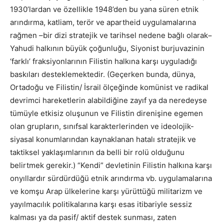
1930’lardan ve özellikle 1948’den bu yana süren etnik
arındırma, katliam, terör ve apartheid uygulamalarına
rağmen –bir dizi stratejik ve tarihsel nedene bağlı olarak−
Yahudi halkının büyük çoğunluğu, Siyonist burjuvazinin
‘farklı’ fraksiyonlarının Filistin halkına karşı uyguladığı
baskıları desteklemektedir. (Geçerken bunda, dünya,
Ortadoğu ve Filistin/ İsrail ölçeğinde komünist ve radikal
devrimci hareketlerin alabildiğine zayıf ya da neredeyse
tümüyle etkisiz oluşunun ve Filistin direnişine egemen
olan grupların, sınıfsal karakterlerinden ve ideolojik-
siyasal konumlarından kaynaklanan hatalı stratejik ve
taktiksel yaklaşımlarının da belli bir rolü olduğunu
belirtmek gerekir.) “Kendi” devletinin Filistin halkına karşı
onyıllardır sürdürdüğü etnik arındırma vb. uygulamalarına
ve komşu Arap ülkelerine karşı yürüttüğü militarizm ve
yayılmacılık politikalarına karşı esas itibariyle sessiz
kalması ya da pasif/ aktif destek sunması, zaten