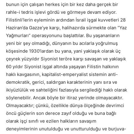
bunun için çalışan herkes için bir kez daha gerçek bir
rahle-i tedris işlevi gördü ve görmeye devam ediyor.
Filistinli’lerin eyleminin ardından İsrail işgal kuvvetleri 28
Haziran’da Gazze’ye karşı, halihazırda sürmekte olan “Yaz
Yağmurları” operasyonunu başlattılar. Bu yaşananların
yeni bir şey olmadığı, dünyanın bu acılarla yoğrulmuş
köşesinde 1930’lardan bu yana, yani yaklaşık olarak üç
çeyrek yüzyıldır Siyonist teröre karşı savaşan ve yaklaşık
60 yıldır Siyonist işgal altında yaşayan Filistin halkının
haklı kavgasının, kapitalist-emperyalist sistemin anti-
demokratik, gerici, saldırgan karakterinin yanı sıra ve
ikiyüzlülük ve sahteliğini fazlasıyla sergilediği haklı olarak
söylenebilir. Ancak böyle bir itiraz yerinde olmayacaktır.
Olmayacaktır; çünkü, özellikle dünya ölçeğinde devrimci
öncü güçlerin son derece zayıf olduğu ve buna bağlı
olarak işçi sınıfı ve ezilen halkların savaşım
deneyimlerinin unutulduğu ve unutturulduğu ve burjuva-