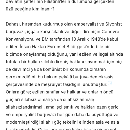
devletin şeflerinin Filistinli’lerin durumuna gerçekten
üzüleceğine kim inanır?
Dahası, hırsından kudurmuş olan emperyalist ve Siyonist
burjuvazi, işgale karşı silahlı ve diğer direnişin Cenevre
Konvansiyonu ve BM tarafından 10 Aralık 1948’de kabul
edilen İnsan Hakları Evrensel Bildirgesi’nde bile bir
biçimde onaylanmış olduğunu, yani ezilen ve işgal altında
tutulan bir halkın silahlı direniş hakkını savunmak için hiç
de devrimci ya da komünist bir konumda olmanın
gerekmediğini, bu hakkın pekâlâ burjuva demokrasisi
[3]
çerçevesinde de meşruiyet taşıdığını unutmuştur.
Onlara göre; ezilen sınıflar ve halklar ve onların öncü
güçleri silahsız olmalı ya da silahsızlanmalı/
silahsızlandırılmalı, ama işçi sınıfı ve halkları ezen gerici
ve emperyalist burjuvazi her gün daha da büyüttüğü ve
modernleştirdiği silahlı güç tekelini elinden asla ve asla
bırakmamalıdır. Oysa, gerçek ve kalıcı barışa giden yol,