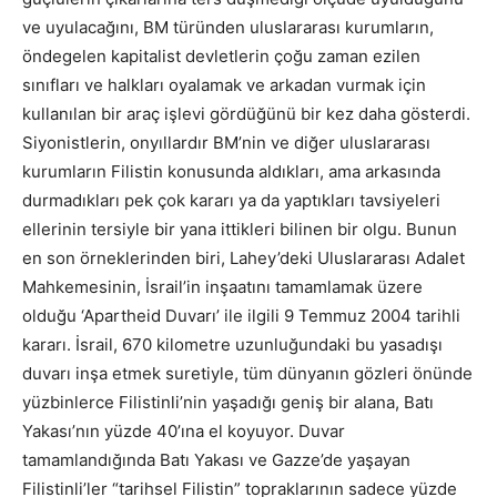
ve uyulacağını, BM türünden uluslararası kurumların,
öndegelen kapitalist devletlerin çoğu zaman ezilen
sınıfları ve halkları oyalamak ve arkadan vurmak için
kullanılan bir araç işlevi gördüğünü bir kez daha gösterdi.
Siyonistlerin, onyıllardır BM’nin ve diğer uluslararası
kurumların Filistin konusunda aldıkları, ama arkasında
durmadıkları pek çok kararı ya da yaptıkları tavsiyeleri
ellerinin tersiyle bir yana ittikleri bilinen bir olgu. Bunun
en son örneklerinden biri, Lahey’deki Uluslararası Adalet
Mahkemesinin, İsrail’in inşaatını tamamlamak üzere
olduğu ‘Apartheid Duvarı’ ile ilgili 9 Temmuz 2004 tarihli
kararı. İsrail, 670 kilometre uzunluğundaki bu yasadışı
duvarı inşa etmek suretiyle, tüm dünyanın gözleri önünde
yüzbinlerce Filistinli’nin yaşadığı geniş bir alana, Batı
Yakası’nın yüzde 40’ına el koyuyor. Duvar
tamamlandığında Batı Yakası ve Gazze’de yaşayan
Filistinli’ler “tarihsel Filistin” topraklarının sadece yüzde