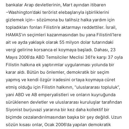
bankalar Arap devletlerinin, Mart ayından itibaren
−Washington’daki terörist elebaşlarıyla işbirliklerini
gizlemek için− sözümona bu talihsiz halka yardım için
topladıkları fonları Filistin’e aktarmayı reddettiler. İsrail,
HAMAS’ın seçimleri kazanmasından bu yana Filistinli’lere
ait ve ayda yaklaşık olarak 55 milyon dolar tutarındaki
vergi gelirine korsanca el koymaya başladı. Dahası, 23
Mayıs 2006’da ABD Temsilciler Meclisi 361’e karşı 37 oyla
Filistin halkına ek yaptırımlar uygulanması yolunda bir
karar aldı. Bütün bu önlemler, demokratik bir seçim
yapmış ve kendi özgür iradesini ortaya koymaya cüret
etmiş olduğu için Filistin halkının, “uluslararası topluluk”,
yani ABD ve AB emperyalistleri ve onların kuyruğunda
sürüklenen devletler ve uluslararası kuruluşlar tarafından
Siyonist burjuvazi yararına bir kez daha kollektif bir
biçimde cezalandırılmasından başka bir şey değildi. Uzun
sözün kısası onlar, Ocak 2006’da yapılan demokratik