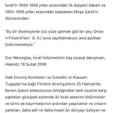
İsrail’in 1948-1956 yılları arasındaki ilk dışişleri bakanı ve
1954-1956 yılları arasındaki başbakanı Moşe Şaret’in
Günce
sinden.
“Bu bir diyetisyenle yüz yüze gelmek gibi bir şey. Onları
(=Filistinli’leri- G. A.) iyice zayıflatmalıyız; ama açlıktan
öldürmemeliyiz.”
Dov Weissglas, İsrail hükümetinin baş siyasal danışmanı,
Haaretz
, 16 Şubat 2006
Halk Direniş Komiteleri ve İzzeddin el-Kassam
Tugayları’na bağlı Filistinli direnişçilerin 25 Haziran’da
Kerem Şalom kibbutzunun bitişiğindeki tank üssüne karşı
yaptıkları gözüpek eylemde iki İsrail askerini öldürmeleri
ve birini de kaçırmalarının ardından yaşananlar ve onların
yankıları, daha adil ve daha insani bir dünyayı özleyen ve