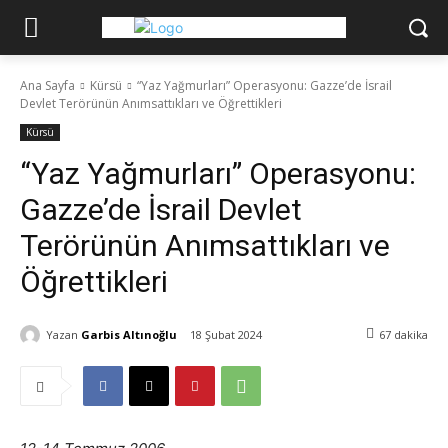
Ana Sayfa
Kürsü
“Yaz Yağmurları” Operasyonu: Gazze’de İsrail
Devlet Terörünün Anımsattıkları ve Öğrettikleri
Kürsü
“Yaz Yağmurları” Operasyonu:
Gazze’de İsrail Devlet
Terörünün Anımsattıkları ve
Öğrettikleri
Yazan
Garbis Altınoğlu
18 Şubat 2024
67
dakika