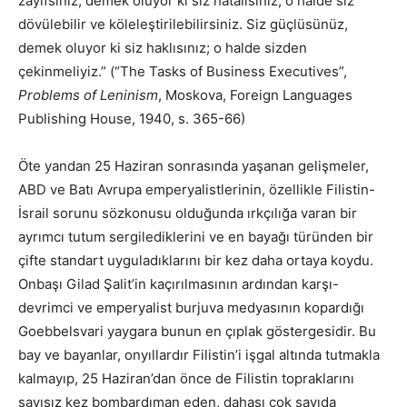
zayıfsınız, demek oluyor ki siz hatalısınız; o halde siz
dövülebilir ve köleleştirilebilirsiniz. Siz güçlüsünüz,
demek oluyor ki siz haklısınız; o halde sizden
çekinmeliyiz.” (“The Tasks of Business Executives”,
Problems of Leninism
, Moskova, Foreign Languages
Publishing House, 1940, s. 365-66)
Öte yandan 25 Haziran sonrasında yaşanan gelişmeler,
ABD ve Batı Avrupa emperyalistlerinin, özellikle Filistin-
İsrail sorunu sözkonusu olduğunda ırkçılığa varan bir
ayrımcı tutum sergilediklerini ve en bayağı türünden bir
çifte standart uyguladıklarını bir kez daha ortaya koydu.
Onbaşı Gilad Şalit’in kaçırılmasının ardından karşı-
devrimci ve emperyalist burjuva medyasının kopardığı
Goebbelsvari yaygara bunun en çıplak göstergesidir. Bu
bay ve bayanlar, onyıllardır Filistin’i işgal altında tutmakla
kalmayıp, 25 Haziran’dan önce de Filistin topraklarını
sayısız kez bombardıman eden, dahası çok sayıda