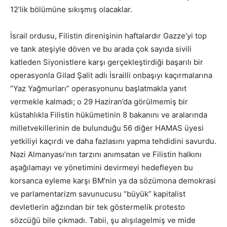
12’lik bölümüne sıkışmış olacaklar.
İsrail ordusu, Filistin direnişinin haftalardır Gazze’yi top
ve tank ateşiyle döven ve bu arada çok sayıda sivili
katleden Siyonistlere karşı gerçekleştirdiği başarılı bir
operasyonla Gilad Şalit adlı İsrailli onbaşıyı kaçırmalarına
“Yaz Yağmurları” operasyonunu başlatmakla yanıt
vermekle kalmadı; o 29 Haziran’da görülmemiş bir
küstahlıkla Filistin hükümetinin 8 bakanını ve aralarında
milletvekillerinin de bulunduğu 56 diğer HAMAS üyesi
yetkiliyi kaçırdı ve daha fazlasını yapma tehdidini savurdu.
Nazi Almanyası’nın tarzını anımsatan ve Filistin halkını
aşağılamayı ve yönetimini devirmeyi hedefleyen bu
korsanca eyleme karşı BM’nin ya da sözümona demokrasi
ve parlamentarizm savunucusu “büyük” kapitalist
devletlerin ağzından bir tek göstermelik protesto
sözcüğü bile çıkmadı. Tabii, şu alışılagelmiş ve mide