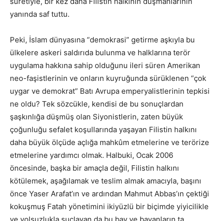
suretiyle, bir kez daha Filistin halkının düşmanlarının
yanında saf tuttu.
Peki, İslam dünyasına “demokrasi” getirme aşkıyla bu
ülkelere askeri saldırıda bulunma ve halklarına terör
uygulama hakkına sahip olduğunu ileri süren Amerikan
neo-faşistlerinin ve onların kuyruğunda sürüklenen “çok
uygar ve demokrat” Batı Avrupa emperyalistlerinin tepkisi
ne oldu? Tek sözcükle, kendisi de bu sonuçlardan
şaşkınlığa düşmüş olan Siyonistlerin, zaten büyük
çoğunluğu sefalet koşullarında yaşayan Filistin halkını
daha büyük ölçüde açlığa mahkûm etmelerine ve terörize
etmelerine yardımcı olmak. Halbuki, Ocak 2006
öncesinde, başka bir amaçla değil, Filistin halkını
kötülemek, aşağılamak ve teslim almak amacıyla, başını
önce Yaser Arafat’ın ve ardından Mahmut Abbas’ın çektiği
kokuşmuş Fatah yönetimini ikiyüzlü bir biçimde yiyicilikle
ve yolsuzlukla suçlayan da bu bay ve bayanların ta