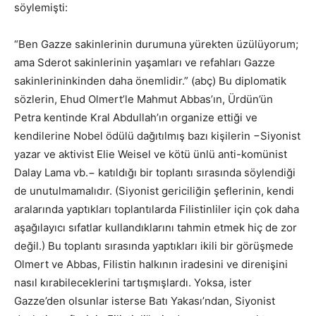
söylemişti:
“Ben Gazze sakinlerinin durumuna yürekten üzülüyorum;
ama Sderot sakinlerinin yaşamları ve refahları Gazze
sakinlerininkinden daha önemlidir.” (abç) Bu diplomatik
sözlerin, Ehud Olmert’le Mahmut Abbas’ın, Ürdün’ün
Petra kentinde Kral Abdullah’ın organize ettiği ve
kendilerine Nobel ödülü dağıtılmış bazı kişilerin −Siyonist
yazar ve aktivist Elie Weisel ve kötü ünlü anti-komünist
Dalay Lama vb.− katıldığı bir toplantı sırasında söylendiği
de unutulmamalıdır. (Siyonist gericiliğin şeflerinin, kendi
aralarında yaptıkları toplantılarda Filistinliler için çok daha
aşağılayıcı sıfatlar kullandıklarını tahmin etmek hiç de zor
değil.) Bu toplantı sırasında yaptıkları ikili bir görüşmede
Olmert ve Abbas, Filistin halkının iradesini ve direnişini
nasıl kırabileceklerini tartışmışlardı. Yoksa, ister
Gazze’den olsunlar isterse Batı Yakası’ndan, Siyonist