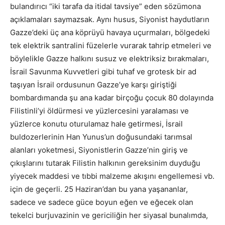
bulandırıcı “iki tarafa da itidal tavsiye” eden sözümona
açıklamaları saymazsak. Aynı husus, Siyonist haydutların
Gazze’deki üç ana köprüyü havaya uçurmaları, bölgedeki
tek elektrik santralini füzelerle vurarak tahrip etmeleri ve
böylelikle Gazze halkını susuz ve elektriksiz bırakmaları,
İsrail Savunma Kuvvetleri gibi tuhaf ve grotesk bir ad
taşıyan İsrail ordusunun Gazze’ye karşı giriştiği
bombardımanda şu ana kadar birçoğu çocuk 80 dolayında
Filistinli’yi öldürmesi ve yüzlercesini yaralaması ve
yüzlerce konutu oturulamaz hale getirmesi, İsrail
buldozerlerinin Han Yunus’un doğusundaki tarımsal
alanları yoketmesi, Siyonistlerin Gazze’nin giriş ve
çıkışlarını tutarak Filistin halkının gereksinim duyduğu
yiyecek maddesi ve tıbbi malzeme akışını engellemesi vb.
için de geçerli. 25 Haziran’dan bu yana yaşananlar,
sadece ve sadece güce boyun eğen ve eğecek olan
tekelci burjuvazinin ve gericiliğin her siyasal bunalımda,