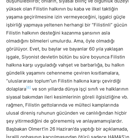
düşünülebilirdi; onların, siyasal bilinç ve olgunluk düzeyi
yüksek olan Filistin halkının bu kaba ve ilkel taktiğin
yaşama geçirilmesine izin vermeyeceğini, işgalci güçle
işbirliği yapmaya yeltenen herhangi bir “Filistinli” gücün
Filistin halkının desteğini kazanma şansının asla
olmadığını bilmeleri umulurdu. Ama, öyle olmadığı
görülüyor. Evet, bu baylar ve bayanlar 60 yıla yaklaşan
işgale, Siyonist devletin bütün bu süre boyunca Filistin
halkına karşı uyguladığı vahşet ve barbarlığa, bu halkın
gündelik yaşamını cehenneme çeviren kısıtlamalara,
“uluslararası toplum”un Filistin halkına karşı çevirdiği
[6]
dolaplara
ve son yıllarda dünya işçi sınıfı ve halklarının
siyasal bakımdan ileri kesimlerinin göreli ilgisizliğine vb.
rağmen, Filistin gettolarında ve mülteci kamplarında
ulusal direniş ruhunun gücünden ve canlılığından hiçbir
şey yitirmediğini de görememiş ve anlayamamışlardır.
Başbakan Olmert’in 26 Haziran’da yaptığı bir açıklamada,
İsrailli onbaşının kaçırılmasından ötürü sadece HAMAS’ın