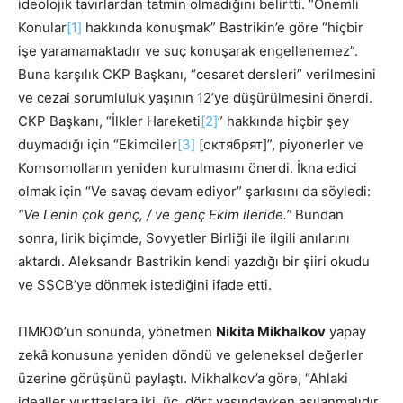
ideolojik tavırlardan tatmin olmadığını belirtti. “Önemli
Konular
[1]
hakkında konuşmak” Bastrikin’e göre “hiçbir
işe yaramamaktadır ve suç konuşarak engellenemez”.
Buna karşılık CKP Başkanı, “cesaret dersleri” verilmesini
ve cezai sorumluluk yaşının 12’ye düşürülmesini önerdi.
CKP Başkanı, “İlkler Hareketi
[2]
” hakkında hiçbir şey
duymadığı için “Ekimciler
[3]
[октябрят]”, piyonerler ve
Komsomolların yeniden kurulmasını önerdi. İkna edici
olmak için “Ve savaş devam ediyor” şarkısını da söyledi:
“Ve Lenin çok genç, / ve genç Ekim ileride.”
Bundan
sonra, lirik biçimde, Sovyetler Birliği ile ilgili anılarını
aktardı. Aleksandr Bastrikin kendi yazdığı bir şiiri okudu
ve SSCB’ye dönmek istediğini ifade etti.
ПМЮФ’un sonunda, yönetmen
Nikita Mikhalkov
yapay
zekâ konusuna yeniden döndü ve geleneksel değerler
üzerine görüşünü paylaştı. Mikhalkov’a göre, “Ahlaki
idealler yurttaşlara iki, üç, dört yaşındayken aşılanmalıdır.