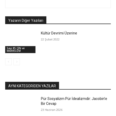
Yazarın Diğer Yazıları
Kültür Devrimi Üzerine
22 Şubat 2022
Sayı 85 ÇİN ve
MARKSİZM
AYNI KATEGORIDEN YAZILAR
Pür Sosyalizm Pür İdealizmdir: Jacobin’e
Bir Cevap
23 Haziran 2026