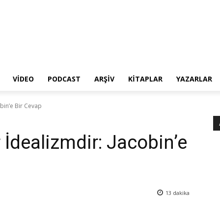
VIDEO
PODCAST
ARŞIV
KITAPLAR
YAZARLAR
obin’e Bir Cevap
 İdealizmdir: Jacobin’e
13
dakika