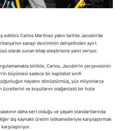
eş editörü Carlos Martinez yakın tarihte
Jacobin
’de
ritanya’nın sanayi devriminin dehşetinden ayırt
ü olarak sunan kitap eleştirisine yanıt veriyor.
sorgulamamakla birlikte, Carlos,
Jacobin
‘in çerçevesinin
n’in büyümesi sadece bir kapitalist sınıfı
çoğunluğun hayatını dönüştürmüş, yüz milyonlarca
n ücretlerini ve koşullarını olağanüstü bir hızla
k, baskının daha sert olduğu ve yaşam standartlarında
 diğer dış kaynaklı üretim istikametleriyle karşılaştırmak
karşılaştırıyor.