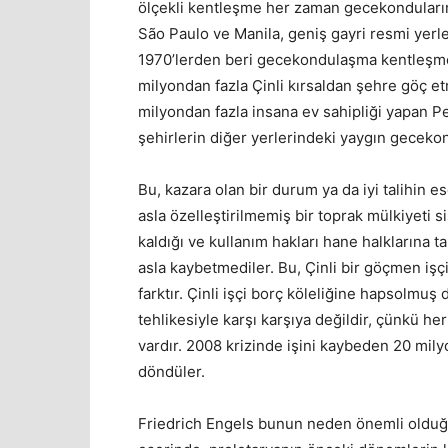
ölçekli kentleşme her zaman gecekonduların
São Paulo ve Manila, geniş gayri resmi yerl
1970’lerden beri gecekondulaşma kentleşmey
milyondan fazla Çinli kırsaldan şehre göç et
milyondan fazla insana ev sahipliği yapan 
şehirlerin diğer yerlerindeki yaygın gecekond
Bu, kazara olan bir durum ya da iyi talihin e
asla özelleştirilmemiş bir toprak mülkiyeti s
kaldığı ve kullanım hakları hane halklarına ta
asla kaybetmediler. Bu, Çinli bir göçmen işçi
farktır. Çinli işçi borç köleliğine hapsolmu
tehlikesiyle karşı karşıya değildir, çünkü he
vardır. 2008 krizinde işini kaybeden 20 mil
döndüler.
Friedrich Engels bunun neden önemli olduğ