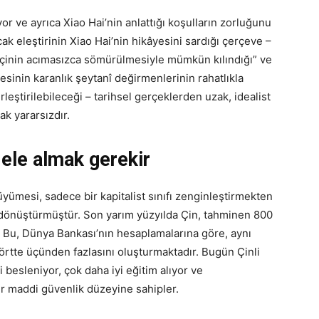
yor ve ayrıca Xiao Hai’nin anlattığı koşulların zorluğunu
k eleştirinin Xiao Hai’nin hikâyesini sardığı çerçeve –
şçinin acımasızca sömürülmesiyle mümkün kılındığı” ve
mesinin karanlık şeytanî değirmenlerinin rahatlıkla
rleştirilebileceği – tarihsel gerçeklerden uzak, idealist
ak yararsızdır.
ele almak gerekir
üyümesi, sadece bir kapitalist sınıfı zenginleştirmekten
dönüştürmüştür. Son yarım yüzyılda Çin, tahminen 800
r. Bu, Dünya Bankası’nın hesaplamalarına göre, aynı
rtte üçünden fazlasını oluşturmaktadır. Bugün Çinli
yi besleniyor, çok daha iyi eğitim alıyor ve
r maddi güvenlik düzeyine sahipler.