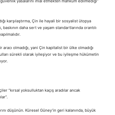
e güvenlik yasalarını ihlâl etmekten mahkûm edilmediği”
ı karşılaştırma, Çin ile hayali bir sosyalist ütopya
k, baskının daha sert ve yaşam standartlarında orantılı
apılmalıdır.
r aracı olmadığı, yani Çin kapitalist bir ülke olmadığı
şulları sürekli olarak iyileşiyor ve bu iyileşme hükümetin
ıyor.
ler “kırsal yoksulluktan kaçış aradılar ancak
lar”.
rını
düşünün. Küresel Güney’in geri kalanında, büyük