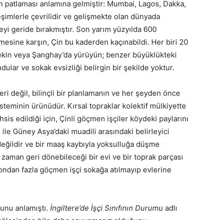
 patlaması anlamına gelmiştir: Mumbai, Lagos, Dakka,
eşimlerle çevrilidir ve gelişmekte olan dünyada
i geride bırakmıştır. Son yarım yüzyılda 600
mesine karşın, Çin bu kaderden kaçınabildi. Her biri 20
Pekin veya Şanghay’da yürüyün; benzer büyüklükteki
ular ve sokak evsizliği belirgin bir şekilde yoktur.
seri değil, bilinçli bir planlamanın ve her şeyden önce
isteminin ürünüdür. Kırsal topraklar kolektif mülkiyette
hsis edildiği için, Çinli göçmen işçiler köydeki paylarını
 ile Güney Asya’daki muadili arasındaki belirleyici
ş değildir ve bir maaş kaybıyla yoksulluğa düşme
r zaman geri dönebileceği bir evi ve bir toprak parçası
yondan fazla göçmen işçi sokağa atılmayıp evlerine
unu anlamıştı.
İngiltere’de İşçi Sınıfının Durumu
adlı