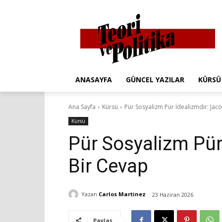
ANASAYFA
GÜNCEL YAZILAR
KÜRSÜ
Ana Sayfa
Kürsü
Pür Sosyalizm Pür İdealizmdir: Jac
Kürsü
Pür Sosyalizm Pür
Bir Cevap
Yazan
Carlos Martinez
23 Haziran 2026
Paylaş