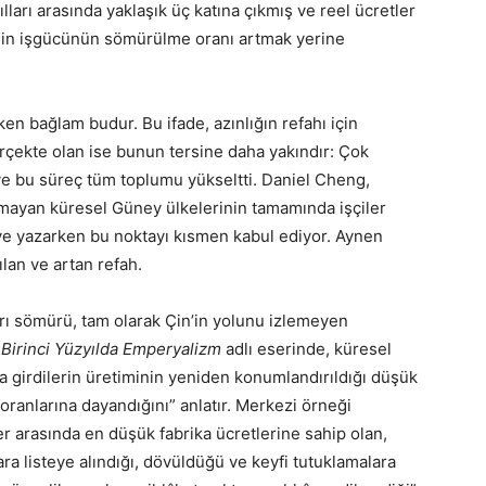
lları arasında yaklaşık üç katına çıkmış ve reel ücretler
. Çin işgücünün sömürülme oranı artmak yerine
n bağlam budur. Bu ifade, azınlığın refahı için
Gerçekte olan ise bunun tersine daha yakındır: Çok
ı ve bu süreç tüm toplumu yükseltti. Daniel Cheng,
mayan küresel Güney ülkelerinin tamamında işçiler
diye yazarken bu noktayı kısmen kabul ediyor. Aynen
ılan ve artan refah.
ı sömürü, tam olarak Çin’in yolunu izlemeyen
 Birinci Yüzyılda Emperyalizm
adlı eserinde, küresel
ra girdilerin üretiminin yeniden konumlandırıldığı düşük
 oranlarına dayandığını” anlatır. Merkezi örneği
er arasında en düşük fabrika ücretlerine sahip olan,
kara listeye alındığı, dövüldüğü ve keyfi tutuklamalara