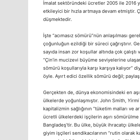
İmalat sektöründeki ücretler 2005 ile 2016 yı
etkileyici bir hızla artmaya devam etmiştir
düşmektedir.
İşte “acımasız sömürü”nün anlaşılması gereke
çoğunluğun ezildiği bir süreci çağrıştırır. 
sayıda insan zor koşullar altında çok çalışt
“Çin’in mucizevi büyüme seviyelerine ulaşa
sömürü koşullarıyla karşı karşıya kalıyor” 
öyle. Ayırt edici özellik sömürü değil; paylaş
Gerçekten de, dünya ekonomisindeki en aşır
ülkelerde yoğunlaşmıştır. John Smith,
Yirmi
kapitalizmin sağlığının “tüketim malları ve a
ücretli ülkelerdeki işçilerin aşırı sömürülme
Bangladeş’tir. Bu ülke, büyük ihracatçı ülkel
giyim işçileri sendikacılarının “rutin olarak 