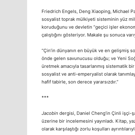
Friedrich Engels, Deng Xiaoping, Michael Pa
sosyalist toprak mülkiyeti sisteminin yüz mi
koruduğunu ve devletin “geçici işler ekonomi
çalıştığını gösteriyor. Makale şu sonuca varı
“Çin’in dünyanın en büyük ve en gelişmiş so
önde gelen savunucusu olduğu; ve Yeni Soğu
üretmek amacıyla tasarlanmış sistematik bir
sosyalist ve anti-emperyalist olarak tanıml
hafif tabirle, son derece yararsızdır.”
***
Jacobin
dergisi, Daniel Cheng’in Çinli işçi-şa
üzerine bir incelemesini yayınladı. Kitap, 
olarak karşılaştığı zorlu koşulları ayrıntılarıyl