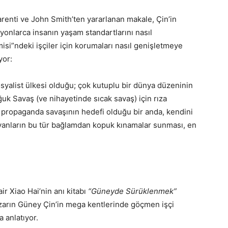
renti ve John Smith’ten yararlanan makale, Çin’in
lyonlarca insanın yaşam standartlarını nasıl
si”ndeki işçiler için korumaları nasıl genişletmeye
yor:
syalist ülkesi olduğu; çok kutuplu bir dünya düzeninin
k Savaş (ve nihayetinde sıcak savaş) için rıza
 propaganda savaşının hedefi olduğu bir anda, kendini
ayanların bu tür bağlamdan kopuk kınamalar sunması, en
ir Xiao Hai’nin anı kitabı
“Güneyde Sürüklenmek”
yazarın Güney Çin’in mega kentlerinde göçmen işçi
a anlatıyor.