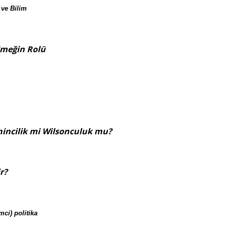
 ve Bilim
Emeğin Rolü
incilik mi Wilsonculuk mu?
r?
ci) politika