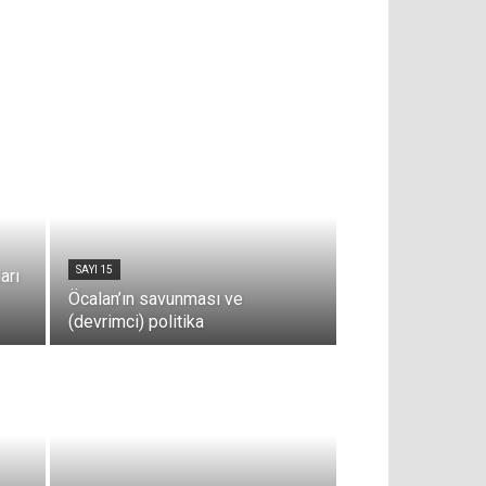
SAYI 15
arı
Öcalan’ın savunması ve
(devrimci) politika