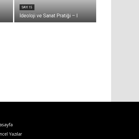
SAYI 15
İdeoloji ve Sanat Pratiği – I
asayfa
ncel Yazılar