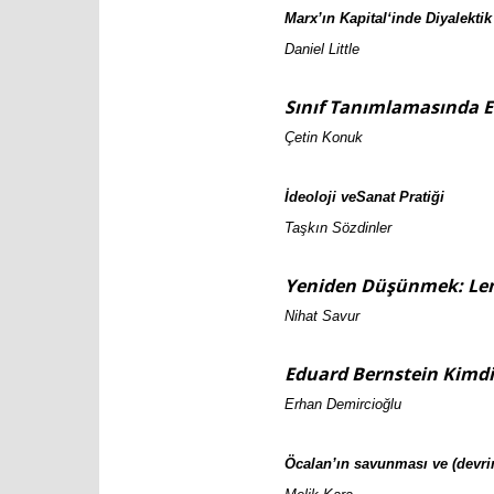
Marx’ın
Kapital
‘inde Diyalektik
Daniel Little
Sınıf Tanımlamasında 
Çetin Konuk
İde
oloji
ve
San
at
Pratiği
Taşkın Sözdinler
Yeniden Düşünmek: Len
Nihat Savur
Eduard Bernstein Kimdi
Erhan Demircioğlu
Öcalan’ın savunması ve (devrim