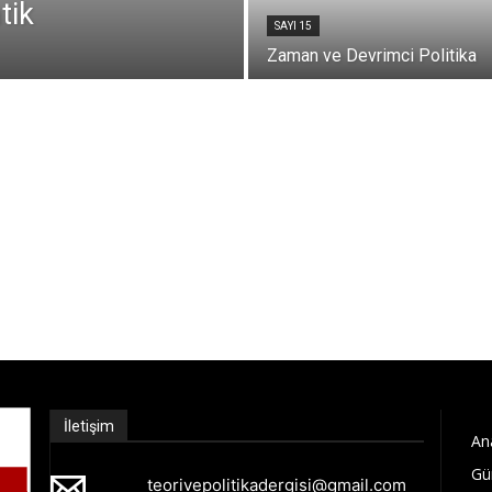
tik
SAYI 15
Zaman ve Devrimci Politika
İletişim
An
Gü
teorivepolitikadergisi@gmail.com