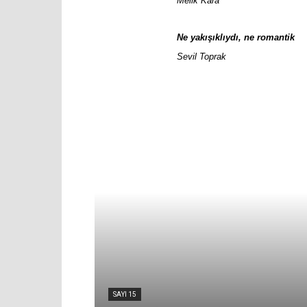
Melik Kara
Ne yakışıklıydı, ne romantik
Sevil Toprak
SAYI 15