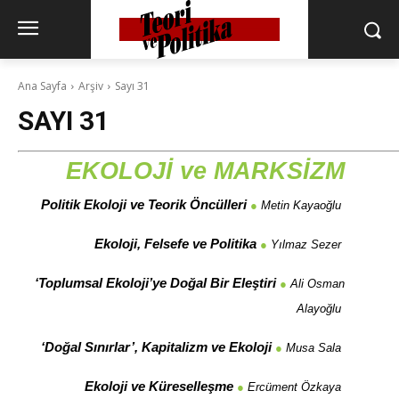
Ana Sayfa
Arşiv
Sayı 31
SAYI 31
EKOLOJİ ve MARKSİZM
Politik Ekoloji ve Teorik Öncülleri
●
Metin Kayaoğlu
Ekoloji, Felsefe ve Politika
●
Yılmaz Sezer
‘Toplumsal Ekoloji’ye Doğal Bir Eleştiri
●
Ali Osman
Alayoğlu
‘Doğal Sınırlar’, Kapitalizm ve Ekoloji
●
Musa Sala
Ekoloji ve Küreselleşme
●
Ercüment Özkaya