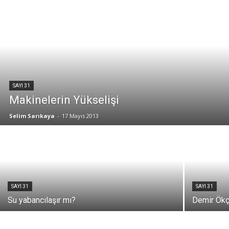
SAYI 31
Makinelerin Yükselişi
Selim Sarıkaya
-
17 Mayıs 2013
SAYI 31
SAYI 31
Su yabancılaşır mı?
Demir Ökç