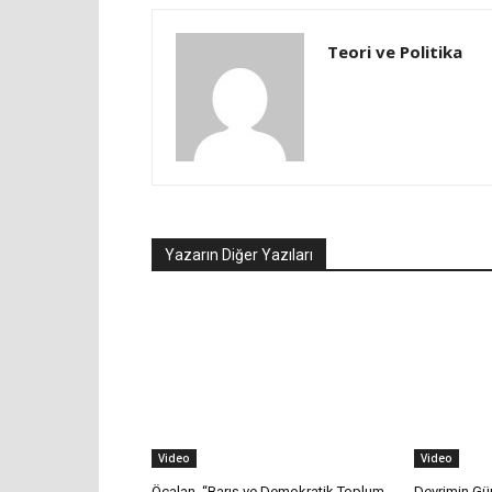
Teori ve Politika
Yazarın Diğer Yazıları
Video
Video
Öcalan, “Barış ve Demokratik Toplum
Devrimin Gün