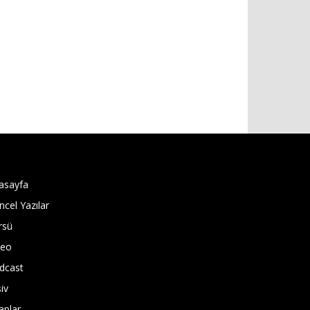
asayfa
ncel Yazılar
rsü
deo
dcast
iv
aplar