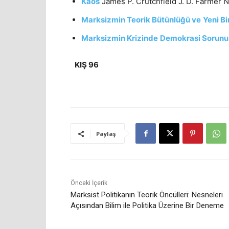
Kaos
James P. Crutchfield J. D. Farmer N
Marksizmin Teorik Bütünlüğü ve
Yeni Bi
Marksizmin Krizinde
Demokrasi Sorunu 
KIŞ 96
Paylaş
Önceki İçerik
Marksist Politikanın Teorik Öncülleri: Nesneleri
Açısından Bilim ile Politika Üzerine Bir Deneme