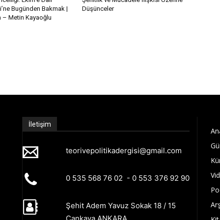
i’ne Bugünden Bakmak |
Düşünceler
– Metin Kayaoğlu
İletişim
An
Gü
teorivepolitikadergisi@gmail.com
Kü
Vi
0 535 568 76 02 - 0 553 376 92 90
Po
Arş
Şehit Adem Yavuz Sokak 18 / 15
Çankaya ANKARA
Kit