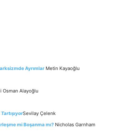
i”Marksizmde Ayrımlar
Metin Kayaoğlu
i Osman Alayoğlu
 Tartışıyor
Sevilay Çelenk
irleşme mi Boşanma mı?
Nicholas Garnham