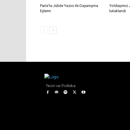
Paris’te Jülide Yazıcı ile Dayanışma
Yoldaşımız J
Eylemi
tutuklandı
Teori ve Politika