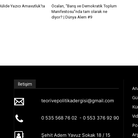
ülide Yazıcı Arnavutluk’ta
Öcalan, “Barış ve Demokratik Toplum
Manifestosu”nda tam olarak ne
diyor? | Dünya Alem #9
İletişim
An
Gü
teorivepolitikadergisi@gmail.com
Kü
Vi
0 535 568 76 02 - 0 553 376 92 90
Po
Arş
Şehit Adem Yavuz Sokak 18 / 15