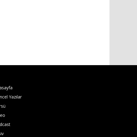
asayfa
ncel Yazılar
rsü
deo
dcast
iv