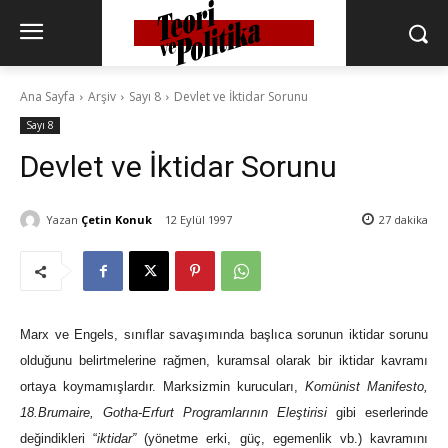
Ana Sayfa
Arşiv
Sayı 8
Devlet ve İktidar Sorunu
Sayı 8
Devlet ve İktidar Sorunu
Yazan
Çetin Konuk
12 Eylül 1997
27
dakika
Marx ve Engels, sınıflar savaşımında başlıca sorunun iktidar sorunu
olduğunu belirtmelerine rağmen, kuramsal olarak bir iktidar kavramı
ortaya koymamışlardır. Marksizmin kurucuları,
Komünist Manifesto,
18.Brumaire, Gotha-Erfurt Programlarının Eleştirisi
gibi eserlerinde
değindikleri “
iktidar”
(yönetme erki, güç, egemenlik vb.) kavramını