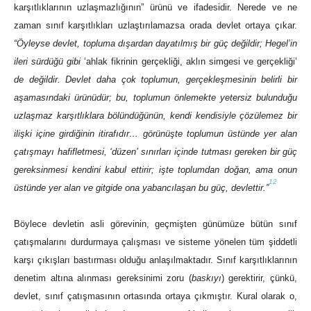
karşıtlıklarının uzlaşmazlığının” ürünü ve ifadesidir. Nerede ve ne
zaman sınıf karşıtlıkları uzlaştırılamazsa orada devlet ortaya çıkar.
“Öyleyse devlet, topluma dışardan dayatılmış bir güç değildir; Hegel’in
ileri sürdüğü gibi
‘ahlak fikrinin gerçekliği, aklın simgesi ve gerçekliği’
de değildir. Devlet daha çok toplumun, gerçekleşmesinin belirli bir
aşamasındaki ürünüdür; bu, toplumun önlemekte yetersiz bulunduğu
uzlaşmaz karşıtlıklara bölündüğünün, kendi kendisiyle çözülemez bir
ilişki içine girdiğinin itirafıdır… görünüşte toplumun üstünde yer alan
çatışmayı hafifletmesi, ‘düzen’ sınırları içinde tutması gereken bir güç
gereksinmesi kendini kabul ettirir; işte toplumdan doğan, ama onun
12
üstünde yer alan ve gitgide ona yabancılaşan bu güç, devlettir.”
Böylece devletin asli görevinin, geçmişten günümüze bütün sınıf
çatışmalarını durdurmaya çalışması ve sisteme yönelen tüm şiddetli
karşı çıkışları bastırması olduğu anlaşılmaktadır. Sınıf karşıtlıklarının
denetim altına alınması gereksinimi zoru (
baskıyı
) gerektirir, çünkü,
devlet, sınıf çatışmasının ortasında ortaya çıkmıştır. Kural olarak o,