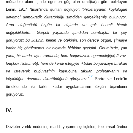
mücadele alanı içinde egemen güç olan sınıf(
lar
)a göre belirleyen
Lenin, 1917 Nisan’ında şunları söylüyor:
“Proletaryanın köylülüğün
devrimci demokratik diktatörlüğü şimdiden gerçekleşmiş bulunuyor.
Ama olağanüstü özgün bir biçimde ve çok önemli birçok
değişikliklerle… Gerçek yaşamda şimdiden bambaşka bir şey
görüyoruz; bu ikisinin, birinin ve ötekinin, son derece özgün, şimdiye
kadar hiç görülmemiş bir biçimde birbirine geçişini. Önümüzde, yan
yana, bir arada, aynı zamanda, hem burjuvazinin egemenliği(ni) (Lvov-
Guçkov Hükümeti), hem de kendi isteğiyle iktidarı burjuvaziye bırakan
ve isteyerek burjuvazinin kuyruğuna takılan proletaryanın ve
17
köylülüğün devrimci diktatörlüğünü görüyoruz.”
Sartre ve Lenin’in
örneklerinde iki farklı iktidar uygulamasının özgün biçimlerini
görüyoruz.
IV.
Devletin varlık nedenini, maddi yaşamın çelişkileri, toplumsal üretici