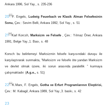
Ankara 1996, Sol Yay., s. 235-236

20
F. Engels,
Ludwig Feuerbach ve Klasik Alman Felsefesinin
Sonu,
Çev.: Sevim Belli, Ankara 1992, Sol Yay., s. 51

21
Karl Korcsh,
Marksizm ve Felsefe
, Çev.: Yılmaz Öner, Ankara
1991, Belge Yay.,1. Bası, s. 48
Korsch bu belirlemeyi Marksizmin felsefe karşısındaki duruşu ile
karşılaştırarak sunmakta, “Marksizm ve felsefe öte yandan Marksizm
ve devlet olmak üzere, iki sorun arasında paralellik ” kurmaya
çalışmaktadır. (
A.g.e.,
s. 51)

22
K.Marx, F. Engels,
Gotha ve Erfurt Programlarının Eleştirisi,
Çev.: M. Kabagil, Ankara 1989, Sol Yay.,3. baskı, s. 42
23