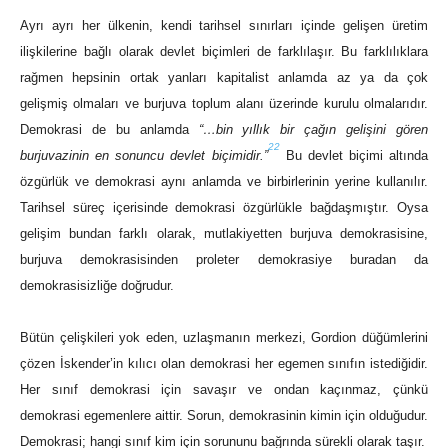
Ayrı ayrı her ülkenin, kendi tarihsel sınırları içinde gelişen üretim
ilişkilerine bağlı olarak devlet biçimleri de farklılaşır. Bu farklılıklara
rağmen hepsinin ortak yanları kapitalist anlamda az ya da çok
gelişmiş olmaları ve burjuva toplum alanı üzerinde kurulu olmalarıdır.
Demokrasi de bu anlamda
“…bin yıllık bir çağın gelişini gören
22
burjuvazinin en sonuncu devlet biçimidir.”
Bu devlet biçimi altında
özgürlük ve demokrasi aynı anlamda ve birbirlerinin yerine kullanılır.
Tarihsel süreç içerisinde demokrasi özgürlükle bağdaşmıştır. Oysa
gelişim bundan farklı olarak, mutlakiyetten burjuva demokrasisine,
burjuva demokrasisinden proleter demokrasiye buradan da
demokrasisizliğe doğrudur.
Bütün çelişkileri yok eden, uzlaşmanın merkezi, Gordion düğümlerini
çözen İskender’in kılıcı olan demokrasi her egemen sınıfın istediğidir.
Her sınıf demokrasi için savaşır ve ondan kaçınmaz, çünkü
demokrasi egemenlere aittir. Sorun, demokrasinin kimin için olduğudur.
Demokrasi; hangi sınıf kim için sorununu bağrında sürekli olarak taşır.