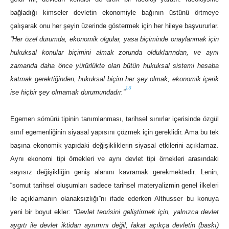
bağladığı kimseler devletin ekonomiyle bağının üstünü örtmeye
çalışarak onu her şeyin üzerinde göstermek için her hileye başvururlar.
“Her özel durumda, ekonomik olgular, yasa biçiminde onaylanmak için
hukuksal konular biçimini almak zorunda olduklarından, ve aynı
zamanda daha önce yürürlükte olan bütün hukuksal sistemi hesaba
katmak gerektiğinden, hukuksal biçim her şey olmak, ekonomik içerik
13
ise hiçbir şey olmamak durumundadır.”
Egemen sömürü tipinin tanımlanması, tarihsel sınırlar içerisinde özgül
sınıf egemenliğinin siyasal yapısını çözmek için gereklidir. Ama bu tek
başına ekonomik yapıdaki değişikliklerin siyasal etkilerini açıklamaz.
Aynı ekonomi tipi örnekleri ve aynı devlet tipi örnekleri arasındaki
sayısız değişikliğin geniş alanını kavramak gerekmektedir. Lenin,
“somut tarihsel
oluşumları sadece tarihsel materyalizmin genel ilkeleri
ile açıklamanın olanaksızlığı”nı ifade ederken Althusser bu konuya
yeni bir boyut ekler:
“Devlet teorisini geliştirmek için, yalnızca devlet
aygıtı ile devlet iktidarı ayrımını değil, fakat açıkça devletin (baskı)