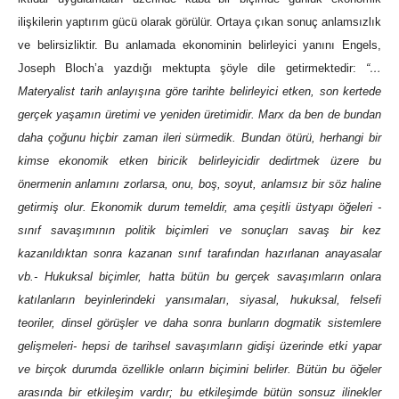
ilişkilerin yaptırım gücü olarak görülür. Ortaya çıkan sonuç anlamsızlık
ve belirsizliktir. Bu anlamada ekonominin belirleyici yanını Engels,
Joseph Bloch’a yazdığı mektupta şöyle dile getirmektedir:
“…
Materyalist tarih anlayışına göre tarihte belirleyici etken, son kertede
gerçek yaşamın üretimi ve yeniden üretimidir. Marx da ben de bundan
daha çoğunu hiçbir zaman ileri sürmedik. Bundan ötürü, herhangi bir
kimse ekonomik etken biricik belirleyicidir dedirtmek üzere bu
önermenin anlamını zorlarsa, onu, boş, soyut, anlamsız bir söz haline
getirmiş olur. Ekonomik durum temeldir, ama çeşitli üstyapı öğeleri -
sınıf savaşımının politik biçimleri ve sonuçları savaş bir kez
kazanıldıktan sonra kazanan sınıf tarafından hazırlanan anayasalar
vb.- Hukuksal biçimler, hatta bütün bu gerçek savaşımların onlara
katılanların beyinlerindeki yansımaları, siyasal, hukuksal, felsefi
teoriler, dinsel görüşler ve daha sonra bunların dogmatik sistemlere
gelişmeleri- hepsi de tarihsel savaşımların gidişi üzerinde etki yapar
ve birçok durumda özellikle onların biçimini belirler. Bütün bu öğeler
arasında bir etkileşim vardır; bu etkileşimde bütün sonsuz ilinekler