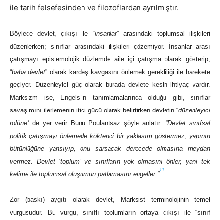
ile tarih felsefesinden ve filozoflardan ayrılmıştır.
Böylece devlet, çıkışı ile “
insanlar
” arasındaki toplumsal ilişkileri
düzenlerken; sınıflar arasındaki ilişkileri çözemiyor. İnsanlar arası
çatışmayı epistemolojik düzlemde aile içi çatışma olarak gösterip,
“
baba devlet
” olarak kardeş kavgasını önlemek gerekliliği ile harekete
geçiyor. Düzenleyici güç olarak burada devlete kesin ihtiyaç vardır.
Marksizm ise, Engels’in tanımlamalarında olduğu gibi, sınıflar
savaşımını ilerlemenin itici gücü olarak belirtirken devletin “
düzenleyici
rolüne”
de yer verir Bunu Poulantsaz şöyle anlatır:
“Devlet sınıfsal
politik çatışmayı önlemede köktenci bir yaklaşım göstermez; yapının
bütünlüğüne yansıyıp, onu sarsacak derecede olmasına meydan
vermez. Devlet ‘toplum’ ve sınıfların yok olmasını önler, yani tek
11
kelime ile toplumsal oluşumun patlamasını engeller.”
Zor (baskı) aygıtı olarak devlet, Marksist terminolojinin temel
vurgusudur. Bu vurgu, sınıflı toplumların ortaya çıkışı ile “sınıf