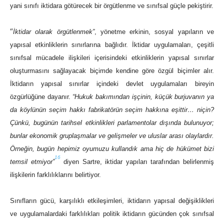
yani sınıfı iktidara götürecek bir örgütlenme ve sınıfsal güçle pekiştirir.
“
İktidar olarak örgütlenmek”
, yönetme erkinin, sosyal yapıların ve
yapısal etkinliklerin sınırlarına bağlıdır. İktidar uygulamaları, çeşitli
sınıfsal mücadele ilişkileri içerisindeki etkinliklerin yapısal sınırlar
oluşturmasını sağlayacak biçimde kendine göre özgül biçimler alır.
İktidarın yapısal sınırlar içindeki devlet uygulamaları bireyin
özgürlüğüne dayanır.
“Hukuk bakımından işçinin, küçük burjuvanın ya
da köylünün seçim hakkı fabrikatörün seçim hakkına eşittir… niçin?
Çünkü, bugünün tarihsel etkinlikleri parlamentolar dışında bulunuyor;
bunlar ekonomik gruplaşmalar ve gelişmeler ve uluslar arası olaylardır.
Örneğin, bugün hepimiz oyumuzu kullandık ama hiç de hükümet bizi
16
temsil etmiyor”
diyen Sartre, iktidar yapıları tarafından belirlenmiş
ilişkilerin farklılıklarını belirtiyor.
Sınıfların gücü, karşılıklı etkileşimleri, iktidarın yapısal değişiklikleri
ve uygulamalardaki farklılıkları politik iktidarın gücünden çok sınıfsal