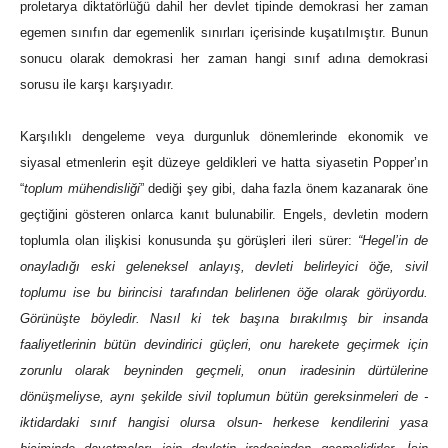
proletarya diktatörlüğü dahil her devlet tipinde demokrasi her zaman
egemen sınıfın dar egemenlik sınırları içerisinde kuşatılmıştır. Bunun
sonucu olarak demokrasi her zaman hangi sınıf adına demokrasi
sorusu ile karşı karşıyadır.
Karşılıklı dengeleme veya durgunluk dönemlerinde ekonomik ve
siyasal etmenlerin eşit düzeye geldikleri ve hatta siyasetin Popper’ın
“
toplum mühendisliği
” dediği şey gibi, daha fazla önem kazanarak öne
geçtiğini gösteren onlarca kanıt bulunabilir. Engels, devletin modern
toplumla olan ilişkisi konusunda şu görüşleri ileri sürer:
“Hegel’in de
onayladığı eski geleneksel anlayış, devleti belirleyici öğe, sivil
toplumu ise bu birincisi tarafından belirlenen öğe olarak görüyordu.
Görünüşte böyledir. Nasıl ki tek başına bırakılmış bir insanda
faaliyetlerinin bütün devindirici güçleri, onu harekete geçirmek için
zorunlu olarak beyninden geçmeli, onun iradesinin dürtülerine
dönüşmeliyse, aynı şekilde sivil toplumun bütün gereksinmeleri de -
iktidardaki sınıf hangisi olursa olsun- herkese kendilerini yasa