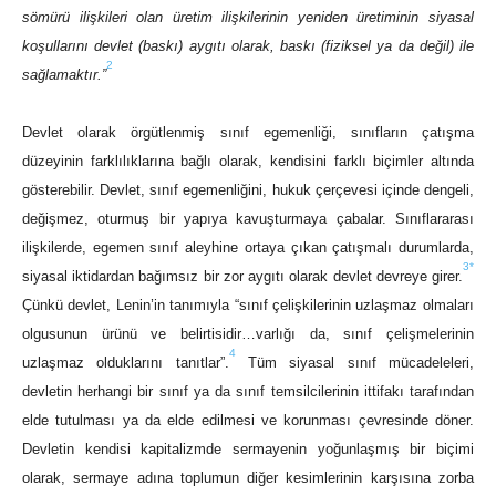
sömürü ilişkileri olan üretim ilişkilerinin yeniden üretiminin siyasal
koşullarını devlet (baskı) aygıtı olarak, baskı (fiziksel ya da değil) ile
2
sağlamaktır.”
Devlet olarak örgütlenmiş sınıf egemenliği, sınıfların çatışma
düzeyinin farklılıklarına bağlı olarak, kendisini farklı biçimler altında
gösterebilir. Devlet, sınıf egemenliğini, hukuk çerçevesi içinde dengeli,
değişmez, oturmuş bir yapıya kavuşturmaya çabalar. Sınıflararası
ilişkilerde, egemen sınıf aleyhine ortaya çıkan çatışmalı durumlarda,
3
*
siyasal iktidardan bağımsız bir zor aygıtı olarak devlet devreye girer.
Çünkü devlet, Lenin’in tanımıyla “sınıf çelişkilerinin uzlaşmaz olmaları
olgusunun ürünü ve belirtisidir…varlığı da, sınıf çelişmelerinin
4
uzlaşmaz olduklarını tanıtlar”.
Tüm siyasal sınıf mücadeleleri,
devletin herhangi bir sınıf ya da sınıf temsilcilerinin ittifakı tarafından
elde tutulması ya da elde edilmesi ve korunması çevresinde döner.
Devletin kendisi kapitalizmde sermayenin yoğunlaşmış bir biçimi
olarak, sermaye adına toplumun diğer kesimlerinin karşısına zorba