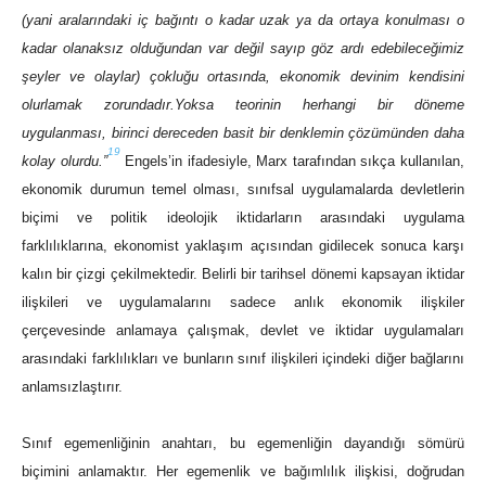
(yani aralarındaki iç bağıntı o kadar uzak ya da ortaya konulması o
kadar olanaksız olduğundan var değil sayıp göz ardı edebileceğimiz
şeyler ve olaylar) çokluğu ortasında, ekonomik devinim kendisini
olurlamak zorundadır.Yoksa teorinin herhangi bir döneme
uygulanması, birinci dereceden basit bir denklemin çözümünden daha
19
kolay olurdu.”
Engels’in ifadesiyle, Marx tarafından sıkça kullanılan,
ekonomik durumun temel olması, sınıfsal uygulamalarda devletlerin
biçimi ve politik ideolojik iktidarların arasındaki uygulama
farklılıklarına, ekonomist yaklaşım açısından gidilecek sonuca karşı
kalın bir çizgi çekilmektedir. Belirli bir tarihsel dönemi kapsayan iktidar
ilişkileri ve uygulamalarını sadece anlık ekonomik ilişkiler
çerçevesinde anlamaya çalışmak, devlet ve iktidar uygulamaları
arasındaki farklılıkları ve bunların sınıf ilişkileri içindeki diğer bağlarını
anlamsızlaştırır.
Sınıf egemenliğinin anahtarı, bu egemenliğin dayandığı sömürü
biçimini anlamaktır. Her egemenlik ve bağımlılık ilişkisi, doğrudan