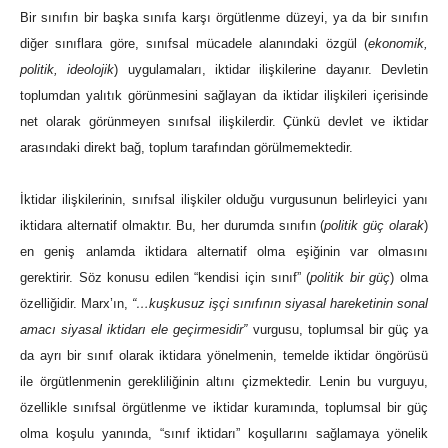
Bir sınıfın bir başka sınıfa karşı örgütlenme düzeyi, ya da bir sınıfın
diğer sınıflara göre, sınıfsal mücadele alanındaki özgül (
ekonomik,
politik, ideolojik
) uygulamaları, iktidar ilişkilerine dayanır. Devletin
toplumdan yalıtık görünmesini sağlayan da iktidar ilişkileri içerisinde
net olarak görünmeyen sınıfsal ilişkilerdir. Çünkü devlet ve iktidar
arasındaki direkt bağ, toplum tarafından görülmemektedir.
İktidar ilişkilerinin, sınıfsal ilişkiler olduğu vurgusunun belirleyici yanı
iktidara alternatif olmaktır. Bu, her durumda sınıfın (
politik güç olarak
)
en geniş anlamda iktidara alternatif olma eşiğinin var olmasını
gerektirir. Söz konusu edilen “kendisi için sınıf” (
politik bir güç
) olma
özelliğidir. Marx’ın,
“…kuşkusuz işçi sınıfının siyasal hareketinin sonal
amacı siyasal iktidarı ele geçirmesidir”
vurgusu, toplumsal bir güç ya
da ayrı bir sınıf olarak iktidara yönelmenin, temelde iktidar öngörüsü
ile örgütlenmenin gerekliliğinin altını çizmektedir. Lenin bu vurguyu,
özellikle sınıfsal örgütlenme ve iktidar kuramında, toplumsal bir güç
olma koşulu yanında, “sınıf iktidarı” koşullarını sağlamaya yönelik