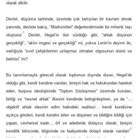
olarak dikilir.
Devlet, düşünce tarihinde, üzerinde çok tartışılan bir kavram olmak
yanında, devlete bakış, “Marksistleri” değerlendirmede bir mihenk taşı
5
oluşturur.
Devlet, Hegel’in ileri sürdüğü gibi, “ahlak düşünün
gerçekliği”, “aklın imgesi ve gerçekliği” mi, yoksa Lenin’in deyimi ile,
varlığıyla “sınıf çelişkilerinin uzlaşmaz olmaları olgusunun ürünü ve
belirtisi” mi?
Bu tanımlamayla göreceli olarak toplumun dışında duran, Hegel’de
olduğu gibi, kendi kendine varolan, bireyin hak ve hukukundan hareket
eden, burjuva ideolojisinde “Toplum Sözleşmesi” üzerinde kurulan,
birliği ve “nesnel ahlak” ilkesini kendinde belirginleştiren, ya da “…
objektif ahlak idesinin edim halindeki realitesi… kendi kendisine
açıkça görülen, kendi kendini bilen ve düşünen ve bildiğini bildiği için
yapan, cevhersel irade… örf ve adetlerde dolaysız olarak; bireyin
6
kendilik bilincinde, bilgisinde ve faaliyetinde dolaylı olarak varolan”