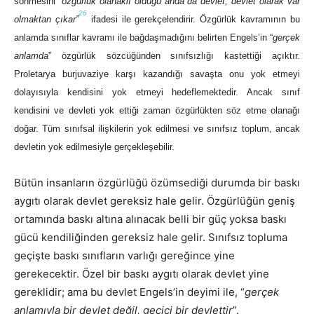
sönmesini
“özgürlük olanaklı olduğu anda da devlet, devlet olarak var
26
olmaktan çıkar”
ifadesi ile gerekçelendirir. Özgürlük kavramının bu
anlamda sınıflar kavramı ile bağdaşmadığını belirten Engels’in “
gerçek
anlamda
” özgürlük sözcüğünden sınıfsızlığı kastettiği açıktır.
Proletarya burjuvaziye karşı kazandığı savaşta onu yok etmeyi
dolayısıyla kendisini yok etmeyi hedeflemektedir. Ancak sınıf
kendisini ve devleti yok ettiği zaman özgürlükten söz etme olanağı
doğar. Tüm sınıfsal ilişkilerin yok edilmesi ve sınıfsız toplum, ancak
devletin yok edilmesiyle gerçekleşebilir.
Bütün insanların özgürlüğü özümsediği durumda bir baskı
aygıtı olarak devlet gereksiz hale gelir. Özgürlüğün geniş
ortamında baskı altına alınacak belli bir güç yoksa baskı
gücü kendiliğinden gereksiz hale gelir. Sınıfsız topluma
geçişte baskı sınıfların varlığı gereğince yine
gerekecektir. Özel bir baskı aygıtı olarak devlet yine
gereklidir; ama bu devlet Engels’in deyimi ile, “
gerçek
anlamıyla bir devlet değil, geçici bir devlettir
”.