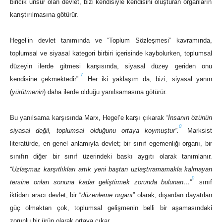
biricik unsur olan devlet, bizi kendisiyle kendisini oluşturan organların
karıştırılmasına götürür.
Hegel’in devlet tanımında ve “Toplum Sözleşmesi” kavramında,
toplumsal ve siyasal kategori birbiri içerisinde kaybolurken, toplumsal
düzeyin ilerde gitmesi karşısında, siyasal düzey geriden onu
7
kendisine çekmektedir”.
Her iki yaklaşım da, bizi, siyasal yanın
(
yürütmenin
) daha ilerde olduğu yanılsamasına götürür.
Bu yanılsama karşısında Marx, Hegel’e karşı çıkarak
“İnsanın özünün
8
siyasal değil, toplumsal olduğunu ortaya koymuştur”.
Marksist
literatürde, en genel anlamıyla devlet; bir sınıf egemenliği organı, bir
sınıfın diğer bir sınıf üzerindeki baskı aygıtı olarak tanımlanır.
“Uzlaşmaz karşıtlıkları artık yeni baştan uzlaştıramamakla kalmayan
9
tersine onları sonuna kadar geliştirmek zorunda bulunan…”
sınıf
iktidarı aracı devlet, bir “
düzenleme organı
” olarak, dışardan dayatılan
güç olmaktan çok, toplumsal gelişmenin belli bir aşamasındaki
zorunlu bir ürün olarak ortaya çıkar.