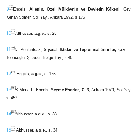

9
Engels,
Ailenin, Özel Mülkiyetin ve Devletin Kökeni
, Çev.:
Kenan Somer, Sol Yay., Ankara 1992, s.175

10
Althusser,
a.g.e
., s. 25

11
N. Poulantsaz,
Siyasal İktidar ve Toplumsal Sınıflar,
Çev.: L.
Topaçoğlu, Ş. Süer, Belge Yay., s.40

12
Engels,
a.g.e
., s. 175

13
K.Marx, F. Engels,
Seçme Eserler
,
C. 3
, Ankara 1979, Sol Yay.,
s. 452

14
Althusser,
a.g.e.,
s. 33

15
Althusser,
a.g.e.,
s. 34