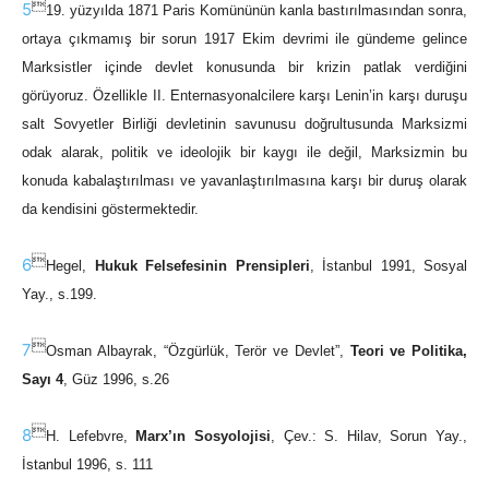

5
19. yüzyılda 1871 Paris Komününün kanla bastırılmasından sonra,
ortaya çıkmamış bir sorun 1917 Ekim devrimi ile gündeme gelince
Marksistler içinde devlet konusunda bir krizin patlak verdiğini
görüyoruz. Özellikle II. Enternasyonalcilere karşı Lenin’in karşı duruşu
salt Sovyetler Birliği devletinin savunusu doğrultusunda Marksizmi
odak alarak, politik ve ideolojik bir kaygı ile değil, Marksizmin bu
konuda kabalaştırılması ve yavanlaştırılmasına karşı bir duruş olarak
da kendisini göstermektedir.

6
Hegel,
Hukuk Felsefesinin Prensipleri
, İstanbul 1991, Sosyal
Yay., s.199.

7
Osman Albayrak, “Özgürlük, Terör ve Devlet”,
Teori ve Politika,
Sayı 4
, Güz 1996, s.26

8
H. Lefebvre,
Marx’ın Sosyolojisi
, Çev.: S. Hilav, Sorun Yay.,
İstanbul 1996, s. 111