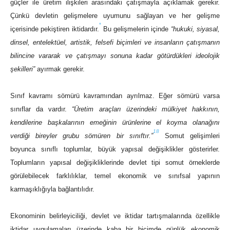
güçler ile üretim ilişkileri arasındaki çatışmayla açıklamak gerekir.
Çünkü devletin gelişmelere uyumunu sağlayan ve her gelişme
*
içerisinde pekiştiren iktidardır.
Bu gelişmelerin içinde
“hukuki, siyasal,
dinsel, entelektüel, artistik, felsefi biçimleri ve insanların çatışmanın
bilincine vararak ve çatışmayı sonuna kadar götürdükleri ideolojik
şekilleri”
ayırmak gerekir.
Sınıf kavramı sömürü kavramından ayrılmaz. Eğer sömürü varsa
sınıflar da vardır.
“Üretim araçları üzerindeki mülkiyet hakkının,
kendilerine başkalarının emeğinin ürünlerine el koyma olanağını
18
verdiği bireyler grubu sömüren bir sınıftır.”
Somut gelişimleri
boyunca sınıflı toplumlar, büyük yapısal değişiklikler gösterirler.
Toplumların yapısal değişikliklerinde devlet tipi somut örneklerde
görülebilecek farklılıklar, temel ekonomik ve sınıfsal yapının
karmaşıklığıyla bağlantılıdır.
Ekonominin belirleyiciliği, devlet ve iktidar tartışmalarında özellikle
iktidar uygulamaları üzerinde kaba bir biçimde günlük ekonomik