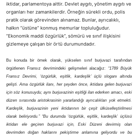
iktidar, parlamentoya aittir. Devlet aygıtı, yönetim aygıtı ve
organları her zamankilerdir. Örneğin sürekli ordu, polis
pratik olarak görevinden alınamaz. Bunlar, ayrıcalıklı,
halkın “üstüne” konmuş memurlar topluluğudur.
“Ekonomik maddi özgürlük”, sömürü ve sınıf ilişkisini
gizlemeye çalışan bir örtü durumundadır.
Bu konuda bir örnek olarak, yükselen sınıf burjuvazi tarafından
örgütlenen Fransız devrimindeki gelişmeleri alacağız:
“1789 Büyük
Fransız Devrimi, ‘özgürlük, eşitlik, kardeşlik’ üçlü sloganı altında
gelişti. Ama özgürlük ilanı, her şeyden önce, iktidara gelen burjuvazi
için söz konusuydu; aynı burjuvazinin eşitliği
ilan ederken amacı, eski
düzen sırasında aristokrasinin
yararlandığı ayrıcalıkları yok etmekti.
Kardeşlik, burjuvazinin yeni iktidarının bir çeşit ülküselleştirilmesi
olarak beliriyordu.”
“Bu durumda
‘özgürlük, eşitlik, kardeşlik’
üçlüsü
iktidarı ele geçiren burjuvazi için, Eski Düzeni devirmiş olan
devrimden doğan haklarını pekiştirme anlamına geliyordu ve bu