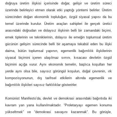
doğruya üretim ilişkisi içerisinde doğar, gelişir ve üretim süreci
üzerinde belirleyici etmen olarak etki yaptığı yöntemi belirler. Üretim
sürecinden doğan ekonomik topluluğun, özgül siyasal yapısı da bu
temel üzerinde kurulur. Üretim araçları sahipleri ile gerçek üretici
arasındaki doğrudan ve dolaysız ilişkinin belli bir zamandaki biçimi,
emek tiplerinin ve tekniklerinin, dolayısı ile emeğin toplumsal üretim
gücünün gelişim sürecinde belli bir aşamaya tekabül eden bu ilişki
daima, bütün toplumsal yapının, egemenlik bağımlılık ilişkilerinin
siyasal biçimini içeren ulaşılmaz sırrını, kısacası devletin özgül
biçimini açığa vurur. Aynı ekonomik temelin, başlıca koşulları her
yerde aynı olsa bile, sayısız görüngül koşulun, doğal çevrenin, ırk
kompozisyonunun, dış tarihsel etkilerin altında egemenlik ve
bağımlılık ilişkileri sayısız farklılıklar gösterirler.
Komünist Manifesto’da, devlet ve demokrasi arasındaki bağıntıda iki
kavram yan yana kullanılmaktadır. “Proletaryayı egemen konuma
yükseltmek” ve “demokrasi savaşını kazanmak”. Bu görüşle,