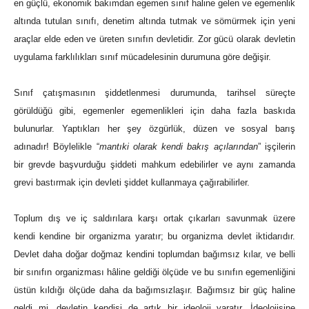
en güçlü, ekonomik bakımdan egemen sınıf haline gelen ve egemenlik
altında tutulan sınıfı, denetim altında tutmak ve sömürmek için yeni
araçlar elde eden ve üreten sınıfın devletidir. Zor gücü olarak devletin
uygulama farklılıkları sınıf mücadelesinin durumuna göre değişir.
Sınıf çatışmasının şiddetlenmesi durumunda, tarihsel süreçte
görüldüğü gibi, egemenler egemenlikleri için daha fazla baskıda
bulunurlar. Yaptıkları her şey özgürlük, düzen ve sosyal barış
adınadır! Böylelikle “
mantıki olarak kendi bakış açılarından
” işçilerin
bir grevde başvurduğu şiddeti mahkum edebilirler ve aynı zamanda
grevi bastırmak için devleti şiddet kullanmaya çağırabilirler.
Toplum dış ve iç saldırılara karşı ortak çıkarları savunmak üzere
kendi kendine bir organizma yaratır; bu organizma devlet iktidarıdır.
Devlet daha doğar doğmaz kendini toplumdan bağımsız kılar, ve belli
bir sınıfın organizması hâline geldiği ölçüde ve bu sınıfın egemenliğini
üstün kıldığı ölçüde daha da bağımsızlaşır. Bağımsız bir güç haline
geldi mi, devletin kendisi de artık bir ideoloji yaratır. İdeolojisine