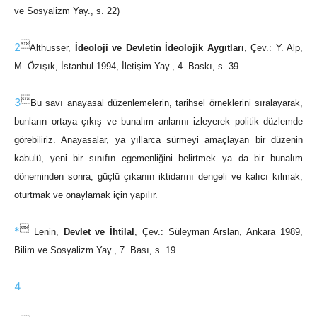
ve Sosyalizm Yay., s. 22)

2
Althusser,
İdeoloji ve Devletin İdeolojik Aygıtları
, Çev.: Y. Alp,
M. Özışık, İstanbul 1994, İletişim Yay., 4. Baskı, s. 39

3
Bu savı anayasal düzenlemelerin, tarihsel örneklerini sıralayarak,
bunların ortaya çıkış ve bunalım anlarını izleyerek politik düzlemde
görebiliriz. Anayasalar, ya yıllarca sürmeyi amaçlayan bir düzenin
kabulü, yeni bir sınıfın egemenliğini belirtmek ya da bir bunalım
döneminden sonra, güçlü çıkanın iktidarını dengeli ve kalıcı kılmak,
oturtmak ve onaylamak için yapılır.

*
Lenin,
Devlet ve İhtilal
, Çev.: Süleyman Arslan, Ankara 1989,
Bilim ve Sosyalizm Yay., 7. Bası, s. 19
4