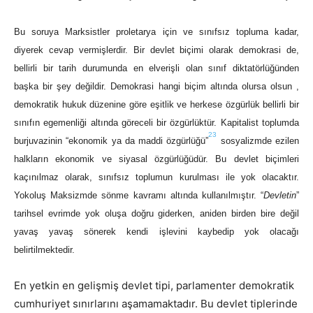
Bu soruya Marksistler proletarya için ve sınıfsız topluma kadar,
diyerek cevap vermişlerdir. Bir devlet biçimi olarak demokrasi de,
bellirli bir tarih durumunda en elverişli olan sınıf diktatörlüğünden
başka bir şey değildir. Demokrasi hangi biçim altında olursa olsun ,
demokratik hukuk düzenine göre eşitlik ve herkese özgürlük bellirli bir
sınıfın egemenliği altında göreceli bir özgürlüktür. Kapitalist toplumda
23
burjuvazinin “ekonomik ya da maddi özgürlüğü”
sosyalizmde ezilen
halkların ekonomik ve siyasal özgürlüğüdür. Bu devlet biçimleri
kaçınılmaz olarak, sınıfsız toplumun kurulması ile yok olacaktır.
Yokoluş Maksizmde sönme kavramı altında kullanılmıştır. “
Devletin
”
tarihsel evrimde yok oluşa doğru giderken, aniden birden bire değil
yavaş yavaş sönerek kendi işlevini kaybedip yok olacağı
belirtilmektedir.
En yetkin en gelişmiş devlet tipi, parlamenter demokratik
cumhuriyet sınırlarını aşamamaktadır. Bu devlet tiplerinde