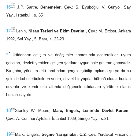

16
J.P. Sartre,
Denemeler
, Çev.: S. Eyuboğlu, V. Günyol, Say
Yay., İstanbul , s. 65

17
Lenin,
Nisan Tezleri ve Ekim Devrimi,
Çev.: M. Erdost, Ankara
1992, Sol Yay., 5. Bası, s
.
22-23
*
*
İktidarların gelişim ve değişimler sonrasında gösterdikleri uyum
çabaları, devleti yeniden gelişen şartlara uygun hale getirme çabasıdır.
Bu çaba, yönetim erki tarafından gerçekleştirilip topluma şu ya da bu
şekilde kabul ettirildikten sonra, devlet bir yapılar bütünü olarak bunları
devralır ve kendi erki altında değişecek iktidarlara yürütme olarak
bunları dayatır.

18
Stanley W. Moore,
Marx, Engels, Lenin’de Devlet Kuramı
,
Çev.: A. Cumhur Aytulun, İstanbul 1989, Simge Yay., s.21.

19
Marx, Engels,
Seçme Yazışmalar
,
C.2
, Çev.:Yurdakul Fincancı,