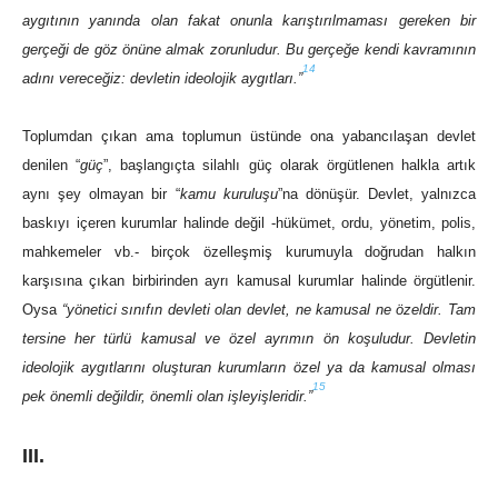
aygıtının yanında olan fakat onunla karıştırılmaması gereken bir
gerçeği de göz önüne almak zorunludur. Bu gerçeğe kendi kavramının
14
adını vereceğiz: devletin ideolojik aygıtları.”
Toplumdan çıkan ama toplumun üstünde ona yabancılaşan devlet
denilen “
güç
”, başlangıçta silahlı güç olarak örgütlenen halkla artık
aynı şey olmayan bir “
kamu kuruluşu
”na dönüşür. Devlet, yalnızca
baskıyı içeren kurumlar halinde değil -hükümet, ordu, yönetim, polis,
mahkemeler vb.- birçok özelleşmiş kurumuyla doğrudan halkın
karşısına çıkan birbirinden ayrı kamusal kurumlar halinde örgütlenir.
Oysa
“yönetici sınıfın devleti olan devlet, ne kamusal ne özeldir. Tam
tersine her türlü kamusal ve özel ayrımın ön koşuludur. Devletin
ideolojik aygıtlarını oluşturan kurumların özel ya da kamusal olması
15
pek önemli değildir, önemli olan işleyişleridir.”
III.