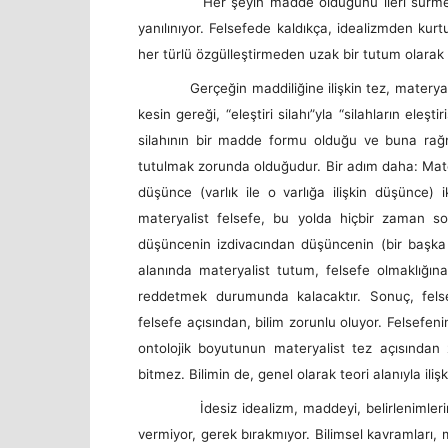
Her şeyin madde olduğunu ileri sürmekle ide
yanılınıyor. Felsefede kaldıkça, idealizmden kur
her türlü özgülleştirmeden uzak bir tutum olarak 
Gerçeğin maddiliğine ilişkin tez, materyalis
kesin gereği, “eleştiri silahı”yla “silahların eleş
silahının bir madde formu olduğu ve buna rağme
tutulmak zorunda olduğudur. Bir adım daha: Mater
düşünce (varlık ile o varlığa ilişkin düşünce) i
materyalist felsefe, bu yolda hiçbir zaman s
düşüncenin izdivacından düşüncenin (bir başka
alanında materyalist tutum, felsefe olmaklığına 
reddetmek durumunda kalacaktır. Sonuç, felse
felsefe açısından, bilim zorunlu oluyor. Felsefeni
ontolojik boyutunun materyalist tez açısından
bitmez. Bilimin de, genel olarak teori alanıyla ilişk
İdesiz idealizm, maddeyi, belirlenimlerini y
vermiyor, gerek bırakmıyor. Bilimsel kavramları, m