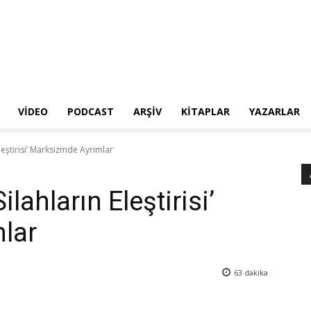
VIDEO
PODCAST
ARŞIV
KITAPLAR
YAZARLAR
n Eleştirisi’ Marksizmde Ayrımlar
Silahların Eleştirisi’
lar
63
dakika