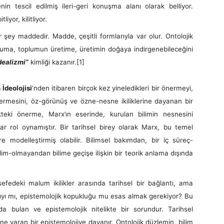
nin tescil edilmiş ileri-geri konuşma alanı olarak belliyor.
yor, kilitliyor.
addedir. Madde, çeşitli formlarıyla var olur. Ontolojik
uma, toplumun üretime, üretimin doğaya indirgenebileceğini
dealizmi”
kimliği kazanır.
[1]
İdeolojisi
‘nden itibaren birçok kez yineledikleri bir önermeyi,
 önermesini, öz-görünüş ve özne-nesne ikiliklerine dayanan bir
kteki önerme, Marx’ın eserinde, kurulan bilimin nesnesini
tar rol oynamıştır. Bir tarihsel birey olarak Marx, bu temel
e modelleştirmiş olabilir. Bilimsel bakımdan, bir iç süreç-
m-olmayandan bilime geçişe ilişkin bir teorik anlama dışında
i malum ikilikler arasında tarihsel bir bağlantı, ama
ntıyı mı, epistemolojik kopukluğu mu esas almak gerekiyor? Bu
ında bulan ve epistemolojik nitelikte bir sorundur. Tarihsel
ne varan bir epistemolojiye dayanır. Ontolojik düzlemin, bilim