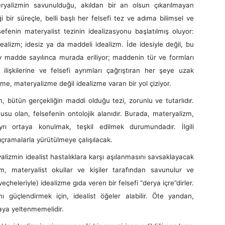
eryalizmin savunulduğu, akıldan bir an olsun çıkarılmayan
ği bir süreçle, belli başlı her felsefi tez ve adıma bilimsel ve
lsefenin materyalist tezinin idealizasyonu başlatılmış oluyor:
dealizm; idesiz ya da maddeli idealizm. İde idesiyle değil, bu
y madde sayılınca murada eriliyor; maddenin tür ve formları
 ilişkilerine ve felsefi ayrımları çağrıştıran her şeye uzak
me, materyalizme değil idealizme varan bir yol çiziyor.
n gerçekliğin maddi olduğu tezi, zorunlu ve tutarlıdır.
u olan, felsefenin ontolojik alanıdır. Burada, materyalizm,
yrı ortaya konulmak, teşkil edilmek durumundadır. İlgili
sıçramalarla yürütülmeye çalışılacak.
min idealist hastalıklara karşı aşılanmasını savsaklayacak
izm, materyalist okullar ve kişiler tarafından savunulur ve
veçheleriyle) idealizme gıda veren bir felsefi “derya içre”dirler.
ını güçlendirmek için, idealist öğeler alabilir. Öte yandan,
aya yeltenmemelidir.