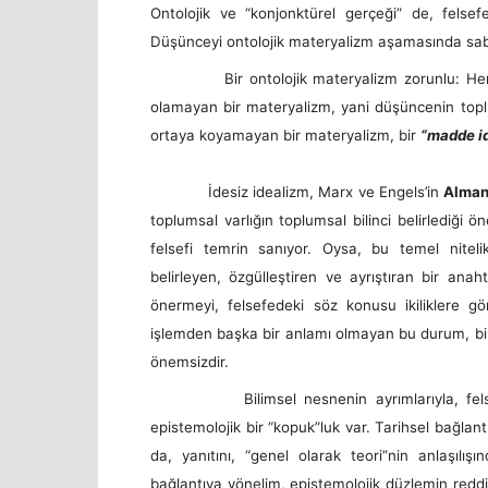
Ontolojik ve “konjonktürel gerçeği” de, felsefe
Düşünceyi ontolojik materyalizm aşamasında sabitli
Bir ontolojik materyalizm zorunlu: Her şey m
olamayan bir materyalizm, yani düşüncenin topl
ortaya koyamayan bir materyalizm, bir
“madde i
İdesiz idealizm, Marx ve Engels’in
Alman 
toplumsal varlığın toplumsal bilinci belirlediği
felsefi temrin sanıyor. Oysa, bu temel niteli
belirleyen, özgülleştiren ve ayrıştıran bir anah
önermeyi, felsefedeki söz konusu ikiliklere gör
işlemden başka bir anlamı olmayan bu durum, bili
önemsizdir.
Bilimsel nesnenin ayrımlarıyla, felsefedek
epistemolojik bir “kopuk”luk var. Tarihsel bağla
da, yanıtını, “genel olarak teori”nin anlaşılış
bağlantıya yönelim, epistemolojik düzlemin reddi