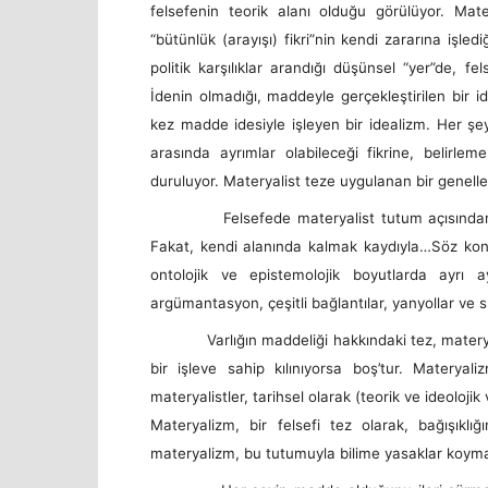
felsefenin teorik alanı olduğu görülüyor. Mat
“bütünlük (arayışı) fikri”nin kendi zararına işledi
politik karşılıklar arandığı düşünsel “yer”de, fe
İdenin olmadığı, maddeyle gerçekleştirilen bir i
kez madde idesiyle işleyen bir idealizm. Her şe
arasında ayrımlar olabileceği fikrine, belirleme
duruluyor. Materyalist teze uygulanan bir genelle
Felsefede materyalist tutum açısından, bütü
Fakat, kendi alanında kalmak kaydıyla…Söz konus
ontolojik ve epistemolojik boyutlarda ayrı a
argümantasyon, çeşitli bağlantılar, yanyollar ve 
Varlığın maddeliği hakkındaki tez, materyaliz
bir işleve sahip kılınıyorsa boş’tur. Materyal
materyalistler, tarihsel olarak (teorik ve ideolojik 
Materyalizm, bir felsefi tez olarak, bağışıklığ
materyalizm, bu tutumuyla bilime yasaklar koym