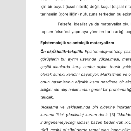
için bir boyut (içsel nitelik) değil, koşul (dışsal n
tarihselin (göreliliğin) nüfuzuna terkeden bu episte
Felsefe, idealist ya da materyalist okullarıyla
toplum felsefesi yapmaya yönelen tarih artığı boğ
Epistemolojik ve ontolojik materyalizm
Ön ek/İkicilik-tekçilik:
Epistemoloji-ontoloji (i
görüşlerin bu ayrım üzerinde yükselmesi, mater
çeşitli alanlarda karşı cephe açılan teorik yakla
olarak sürekli kendini dayatıyor. Marksizmin ve o
onun hasımlarının ağırlıklı kısmı nezdinde bir ak
ikiliğini ele alış bakımından genel bir problematiği
tekçilik.
“Açıklama ve yaklaşımında biri diğerine indirge
kurama ‘ikici’ (dualistic) kuram denir.”
[3]
“Maddeyl
indirgenemeyeceği iddiası, bazen beden-ruh ikiciliği 
türü, çeşitli düşünürlerde temel olan inanç-bilim v