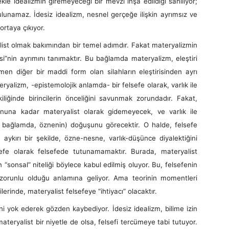
alizmin giremeyeceği bir mevzi inşa edildiği sanılıyor;
tulunamaz. İdesiz idealizm, nesnel gerçeğe ilişkin ayrımsız ve
ortaya çıkıyor.
t olmak bakımından bir temel adımdır. Fakat materyalizmin
tirisi”nin ayrımını tanımaktır. Bu bağlamda materyalizm, eleştiri
n diğer bir maddi form olan silahların eleştirisinden ayrı
yalizm, -epistemolojik anlamda- bir felsefe olarak, varlık ile
kiliğinde birincilerin önceliğini savunmak zorundadır. Fakat,
onuna kadar materyalist olarak gidemeyecek, ve varlık ile
 bağlamda, öznenin) doğuşunu görecektir. O halde, felsefe
aykırı bir şekilde, özne-nesne, varlık-düşünce diyalektiğini
fe olarak felsefede tutunamamaktır. Burada, materyalist
n “sonsal” niteliği böylece kabul edilmiş oluyor. Bu, felsefenin
 zorunlu olduğu anlamına geliyor. Ama teorinin momentleri
ilerinde, materyalist felsefeye “ihtiyacı” olacaktır.
ok ederek gözden kaybediyor. İdesiz idealizm, bilime izin
ateryalist bir niyetle de olsa, felsefi tercümeye tabi tutuyor.