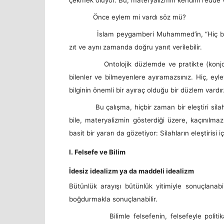
Önce eylem mi vardı söz mü?
İslam peygamberi Muhammed’in, “Hiç bilenlerl
zıt ve aynı zamanda doğru yanıt verilebilir.
Ontolojik düzlemde ve pratikte (konjonktürd
bilenler ve bilmeyenlere ayıramazsınız. Hiç, eyl
bilginin önemli bir ayıraç olduğu bir düzlem vardı
Bu çalışma, hiçbir zaman bir eleştiri silahı o
bile, materyalizmin gösterdiği üzere, kaçınılmaz
basit bir yararı da gözetiyor: Silahların eleştirisi i
I. Felsefe ve Bilim
İdesiz idealizm ya da maddeli idealizm
Bütünlük arayışı bütünlük yitimiyle sonuçlan
boğdurmakla sonuçlanabilir.
Bilimle felsefenin, felsefeyle politikanın k