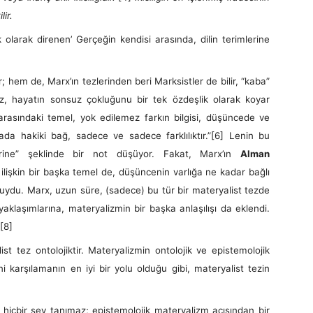
lir.
 olarak direnen’ Gerçeğin kendisi arasında, dilin terimlerine
 de, Marx’ın tezlerinden beri Marksistler de bilir, “kaba”
iksiz, hayatın sonsuz çokluğunu bir tek özdeşlik olarak koyar
rasındaki temel, yok edilemez farkın bilgisi, düşüncede ve
ada hakiki bağ, sadece ve sadece farklılıktır.”
[6] Lenin bu
zerine” şeklinde bir not düşüyor. Fakat, Marx’ın
Alman
ilişkin bir başka temel de, düşüncenin varlığa ne kadar bağlı
uğuydu. Marx, uzun süre, (sadece) bu tür bir materyalist tezde
 yaklaşımlarına, materyalizmin bir başka anlaşılışı da eklendi.
[8]
 ontolojiktir. Materyalizmin ontolojik ve epistemolojik
ini karşılamanın en iyi bir yolu olduğu gibi, materyalist tezin
r şey tanımaz; epistemolojik materyalizm açısından bir