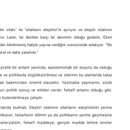
i silahı” ile “silahların eleştirisi”ni ayırıyor ve eleştiri silahının
uyor. Lenin, bir devlete karşı bir devrimin olduğu günlerin, Ekim
eden bitirilmemiş haliyle yayına verdiğini sonsözünde anlatıyor: “‘Bir
l ve daha yararlıdır.”
 pratik bir anlam yanında, epistemolojik bir boyutu da olduğu
 ve politikada özgülleştirilmesi ve izlerinin bu alanlarda takip
ak bakımından önemli olacaktır. Yazmakla yapmanın, sözle
 politik sonuç ve etkileri vardır; felsefi anlamı olduğu gibi.
bulandırılmaya çalışılır.
ulmak. Eleştiri silahının silahların eleştirisinin yerine
ikanın, felsefenin bilimin ya da politikanın yerine geçmesine
materyalizm, felsefi maddeye, gerçek madde lehine sınırlar
arıyor.