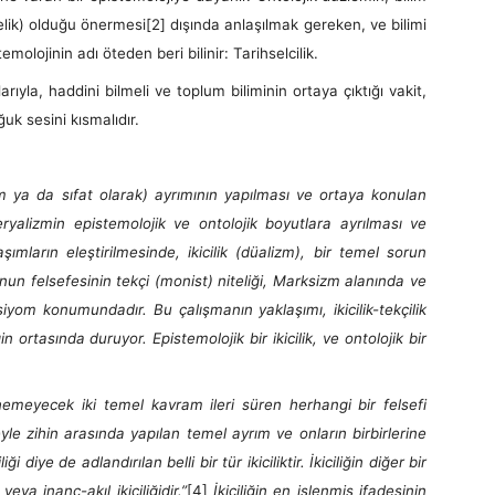
itelik) olduğu önermesi
[2] dışında anlaşılmak gereken, ve bilimi
molojinin adı öteden beri bilinir: Tarihselcilik.
, haddini bilmeli ve toplum biliminin ortaya çıktığı vakit,
uk sesini kısmalıdır.
sim ya da sıfat olarak) ayrımının yapılması ve ortaya konulan
yalizmin epistemolojik ve ontolojik boyutlara ayrılması ve
şımların eleştirilmesinde, ikicilik (düalizm), bir temel sorun
nun felsefesinin tekçi (monist) niteliği, Marksizm alanında ve
siyom konumundadır. Bu çalışmanın yaklaşımı, ikicilik-tekçilik
n ortasında duruyor. Epistemolojik bir ikicilik, ve ontolojik bir
nemeyecek iki temel kavram ileri süren herhangi bir felsefi
e zihin arasında yapılan temel ayrım ve onların birbirlerine
diye de adlandırılan belli bir tür ikiciliktir. İkiciliğin diğer bir
eya inanç-akıl ikiciliğidir.”
[4]
İkiciliğin en işlenmiş ifadesinin