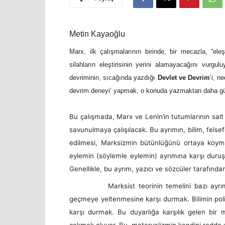
Metin Kayaoğlu
Marx, ilk çalışmalarının birinde, bir mecazla, “eleştir
silahların eleştirisinin yerini alamayacağını vurgul
devriminin, sıcağında yazdığı
Devlet ve Devrim
’i, n
devrim deneyi’ yapmak, o konuda yazmaktan daha güze
Bu çalışmada, Marx ve Lenin’in tutumlarının salt
savunulmaya çalışılacak. Bu ayrımın, bilim, felsefe
edilmesi, Marksizmin bütünlüğünü ortaya koym
eylemin (söylemle eylemin) ayrımına karşı duruşun
Genellikle, bu ayrım, yazıcı ve sözcüler tarafından 
Marksist teorinin temelini bazı ayrımlarda b
geçmeye yeltenmesine karşı durmak. Bilimin polit
karşı durmak. Bu duyarlığa karşılık gelen bir 
çekmek oluyor. Bu, materyalizmin kendini redde v