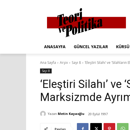
ANASAYFA
GÜNCEL YAZILAR
KÜRSÜ
Ana Sayfa
Arşiv
Sayı 8
‘Eleştiri Silahı’ ve ‘Silahları
Sayı 8
‘Eleştiri Silahı’ ve ‘
Marksizmde Ayrım
Yazan
Metin Kayaoğlu
20 Eylül 1997
Paylaş