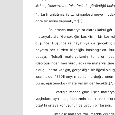
ilk kez, Descartes’ın felsefesinde görüldüğü belirti
“… tarih anlatımız ile … ‘simgeleştirmeye mutlak
göre bir ayrım yapmalıyız.”
[5]
Feuerbach materyalist olarak kabul görür; hem
materyalisttir: “Gerçekliğin kesiklisini bir kes
düşünce. Düşünce ile hayat (ya da gerçeklik) a
hayatta her türden bilgeliğin başlangıcıdır. Bur
pasaja, “felsefi materyalizmin temelleri ü
İdeolojisi
‘nden beri vurguladığı ve materyalizme 
olduğu, hatta varlığın, gerçekliğin bir öğesi old
ısrarlı oldu. 1850’li onyılın sonlarına doğru onun
Buna, epistemolojik materyalizm denilecektir.
[7]-
Varlığın maddeliğine ilişkin materyalist tez
veçhelere ayrılması, idealizmin saldırı ve tezler
bizatihi ortaya konuşunun da uygun bir tarzıdır.
Ontolojik materyalizm, madde dışında hiçbi