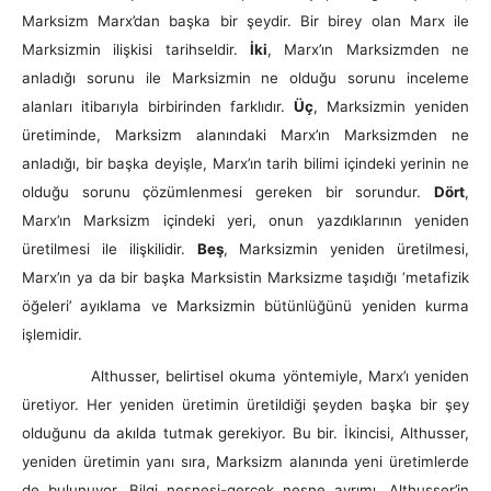
Marksizm Marx’dan başka bir şeydir. Bir birey olan Marx ile
Marksizmin ilişkisi tarihseldir.
İki
, Marx’ın Marksizmden ne
anladığı sorunu ile Marksizmin ne olduğu sorunu inceleme
alanları itibarıyla birbirinden farklıdır.
Üç
, Marksizmin yeniden
üretiminde, Marksizm alanındaki Marx’ın Marksizmden ne
anladığı, bir başka deyişle, Marx’ın tarih bilimi içindeki yerinin ne
olduğu sorunu çözümlenmesi gereken bir sorundur.
Dört
,
Marx’ın Marksizm içindeki yeri, onun yazdıklarının yeniden
üretilmesi ile ilişkilidir.
Beş
, Marksizmin yeniden üretilmesi,
Marx’ın ya da bir başka Marksistin Marksizme taşıdığı ‘metafizik
öğeleri’ ayıklama ve Marksizmin bütünlüğünü yeniden kurma
işlemidir.
Althusser, belirtisel okuma yöntemiyle, Marx’ı yeniden
üretiyor. Her yeniden üretimin üretildiği şeyden başka bir şey
olduğunu da akılda tutmak gerekiyor. Bu bir. İkincisi, Althusser,
yeniden üretimin yanı sıra, Marksizm alanında yeni üretimlerde
de bulunuyor. Bilgi nesnesi-gerçek nesne ayrımı, Althusser’in