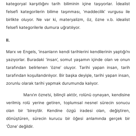
kategoryal karşıtlığını tarih biliminin içine taşıyorlar. İdealist
felsefi kategorilerin bilime taşınması, ‘maddecilik’ vurgusu ile
birlikte oluyor. Ne var ki, materyalizm, öz, özne v.b. idealist
felsefi kategorilerle dumura uğratılıyor.
II.
Marx ve Engels, ‘insanların kendi tarihlerini kendilerinin yaptığı’nı
yazıyorlar. Buradaki ‘insan’, somut yaşamın içinde olan ve onun
tarafından belirlenen ‘özne’ oluyor. Tarihi yapan insan, tarih
tarafından koşullandırılıyor. Bir başka deyişle, tarihi yapan insan,
zorunlu olarak tarihi yapmak durumunda kalıyor.
Marx’ın özne’si, bilinçli aktör, rolünü oynayan, kendisine
verilmiş rolü yerine getiren, toplumsal nesnel sürecin sonucu
olan bir ‘birey’dir. Kendine özgü iradesi olan, değiştiren,
dönüştüren, sürecin kurucu bir öğesi anlamında gerçek bir
‘Özne’ değildir.