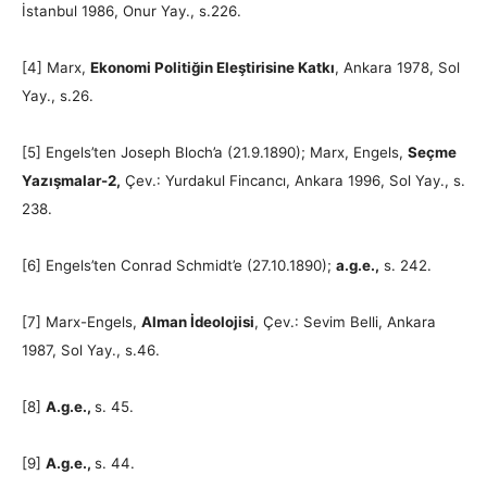
İstanbul 1986, Onur Yay., s.226.
[4] Marx,
Ekonomi Politiğin Eleştirisine Katkı
, Ankara 1978, Sol
Yay., s.26.
[5] Engels’ten Joseph Bloch’a (21.9.1890); Marx, Engels,
Seçme
Yazışmalar-2,
Çev.: Yurdakul Fincancı, Ankara 1996, Sol Yay., s.
238.
[6] Engels’ten Conrad Schmidt’e (27.10.1890);
a.g.e.,
s. 242.
[7] Marx-Engels,
Alman İdeolojisi
, Çev.: Sevim Belli, Ankara
1987, Sol Yay., s.46.
[8]
A.g.e.,
s. 45.
[9]
A.g.e.,
s. 44.