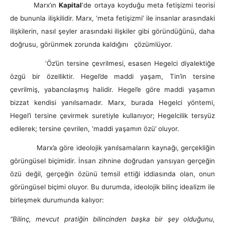
Marx’ın
Kapital
‘de ortaya koyduğu meta fetişizmi teorisi
de bununla ilişkilidir. Marx, ‘meta fetişizmi’ ile insanlar arasındaki
ilişkilerin, nasıl şeyler arasındaki ilişkiler gibi göründüğünü, daha
doğrusu, görünmek zorunda kaldığını çözümlüyor.
‘Öz’ün tersine çevrilmesi, esasen Hegelci diyalektiğe
özgü bir özelliktir. Hegel’de maddi yaşam, Tin’in tersine
çevrilmiş, yabancılaşmış halidir. Hegel’e göre maddi yaşamın
bizzat kendisi yanılsamadır. Marx, burada Hegelci yöntemi,
Hegel’i tersine çevirmek suretiyle kullanıyor; Hegelcilik tersyüz
edilerek; tersine çevrilen, ‘maddi yaşamın özü’ oluyor.
Marx’a göre ideolojik yanılsamaların kaynağı, gerçekliğin
görüngüsel biçimidir. İnsan zihnine doğrudan yansıyan gerçeğin
özü değil, gerçeğin özünü temsil ettiği iddiasında olan, onun
görüngüsel biçimi oluyor. Bu durumda, ideolojik bilinç idealizm ile
birleşmek durumunda kalıyor:
“Bilinç, mevcut pratiğin bilincinden başka bir şey olduğunu,