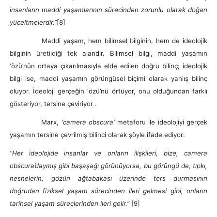
insanların maddi yaşamlarının sürecinden zorunlu olarak doğan
yüceltmelerdir.”
[8]
Maddi yaşam, hem bilimsel bilginin, hem de ideolojik
bilginin üretildiği tek alandır. Bilimsel bilgi, maddi yaşamın
‘özü’nün ortaya çıkarılmasıyla elde edilen doğru bilinç; ideolojik
bilgi ise, maddi yaşamın görüngüsel biçimi olarak yanlış bilinç
oluyor. İdeoloji gerçeğin ‘özü’nü örtüyor, onu olduğundan farklı
gösteriyor, tersine çeviriyor .
Marx,
‘camera obscura’
metaforu ile ideolojiyi gerçek
yaşamın tersine çevrilmiş bilinci olarak şöyle ifade ediyor:
“Her ideolojide insanlar ve onların ilişkileri, bize, camera
obscura’daymış gibi başaşağı görünüyorsa, bu görüngü de, tıpkı,
nesnelerin, gözün ağtabakası üzerinde ters durmasının
doğrudan fiziksel yaşam sürecinden ileri gelmesi gibi, onların
tarihsel yaşam süreçlerinden ileri gelir.”
[9]