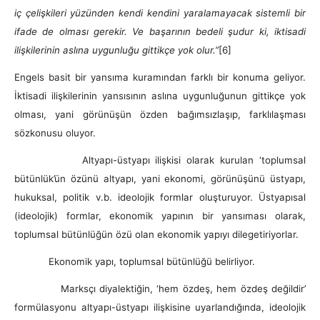
iç çelişkileri yüzünden kendi kendini yaralamayacak sistemli bir
ifade de olması gerekir. Ve başarının bedeli şudur ki, iktisadi
ilişkilerinin aslına uygunluğu gittikçe yok olur.”
[6]
Engels basit bir yansıma kuramından farklı bir konuma geliyor.
İktisadi ilişkilerinin yansısının aslına uygunluğunun gittikçe yok
olması, yani görünüşün özden bağımsızlaşıp, farklılaşması
sözkonusu oluyor.
Altyapı-üstyapı ilişkisi olarak kurulan ‘toplumsal
bütünlük’ün özünü altyapı, yani ekonomi, görünüşünü üstyapı,
hukuksal, politik v.b. ideolojik formlar oluşturuyor. Üstyapısal
(ideolojik) formlar, ekonomik yapının bir yansıması olarak,
toplumsal bütünlüğün özü olan ekonomik yapıyı dilegetiriyorlar.
Ekonomik yapı, toplumsal bütünlüğü belirliyor.
Marksçı diyalektiğin, ‘hem özdeş, hem özdeş değildir’
formülasyonu altyapı-üstyapı ilişkisine uyarlandığında, ideolojik