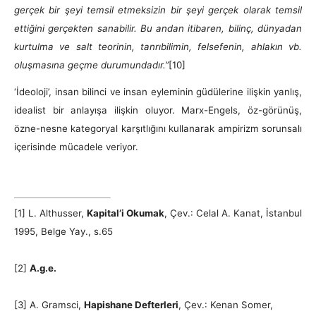
gerçek bir şeyi temsil etmeksizin bir şeyi gerçek olarak temsil
ettiğini gerçekten sanabilir. Bu andan itibaren, bilinç, dünyadan
kurtulma ve salt teorinin, tanrıbilimin, felsefenin, ahlakın vb.
oluşmasına geçme durumundadır.”
[10]
‘İdeoloji’, insan bilinci ve insan eyleminin güdülerine ilişkin yanlış,
idealist bir anlayışa ilişkin oluyor. Marx-Engels, öz-görünüş,
özne-nesne kategoryal karşıtlığını kullanarak ampirizm sorunsalı
içerisinde mücadele veriyor.
[1] L. Althusser,
Kapital’i Okumak
, Çev.: Celal A. Kanat, İstanbul
1995, Belge Yay., s.65
[2]
A.g.e.
[3] A. Gramsci,
Hapishane Defterleri
, Çev.: Kenan Somer,