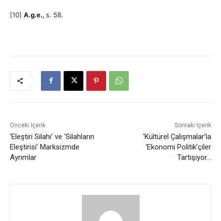
[10]
A.g.e.,
s. 58.
Önceki İçerik
Sonraki İçerik
‘Eleştiri Silahı’ ve ‘Silahların
‘Kültürel Çalışmalar’la
Eleştirisi’ Marksizmde
‘Ekonomi Politik’çiler
Ayrımlar
Tartışıyor…