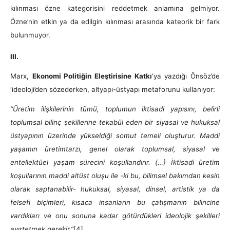
kılınması özne kategorisini reddetmek anlamına gelmiyor.
Özne’nin etkin ya da edilgin kılınması arasında kateorik bir fark
bulunmuyor.
III.
Marx,
Ekonomi Politiğin Eleştirisine Katkı
‘ya yazdığı Önsöz’de
‘ideoloji’den sözederken, altyapı-üstyapı metaforunu kullanıyor:
“Üretim ilişkilerinin tümü, toplumun iktisadi yapısını, belirli
toplumsal bilinç şekillerine tekabül eden bir siyasal ve hukuksal
üstyapının üzerinde yükseldiği somut temeli oluşturur. Maddi
yaşamın üretimtarzı, genel olarak toplumsal, siyasal ve
entellektüel yaşam sürecini koşullandırır. (…) İktisadi üretim
koşullarının maddi altüst oluşu ile -ki bu, bilimsel bakımdan kesin
olarak saptanabilir- hukuksal, siyasal, dinsel, artistik ya da
felsefi biçimleri, kısaca insanların bu çatışmanın bilincine
vardıkları ve onu sonuna kadar götürdükleri ideolojik şekilleri
ayırtetmek gerekir.”
[4]