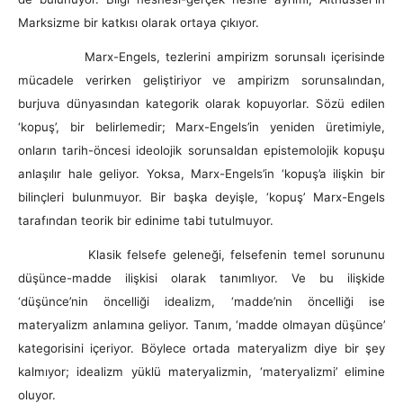
Marksizme bir katkısı olarak ortaya çıkıyor.
Marx-Engels, tezlerini ampirizm sorunsalı içerisinde
mücadele verirken geliştiriyor ve ampirizm sorunsalından,
burjuva dünyasından kategorik olarak kopuyorlar. Sözü edilen
‘kopuş’, bir belirlemedir; Marx-Engels’in yeniden üretimiyle,
onların tarih-öncesi ideolojik sorunsaldan epistemolojik kopuşu
anlaşılır hale geliyor. Yoksa, Marx-Engels’in ‘kopuş’a ilişkin bir
bilinçleri bulunmuyor. Bir başka deyişle, ‘kopuş’ Marx-Engels
tarafından teorik bir edinime tabi tutulmuyor.
Klasik felsefe geleneği, felsefenin temel sorununu
düşünce-madde ilişkisi olarak tanımlıyor. Ve bu ilişkide
‘düşünce’nin öncelliği idealizm, ‘madde’nin öncelliği ise
materyalizm anlamına geliyor. Tanım, ‘madde olmayan düşünce’
kategorisini içeriyor. Böylece ortada materyalizm diye bir şey
kalmıyor; idealizm yüklü materyalizmin, ‘materyalizmi’ elimine
oluyor.