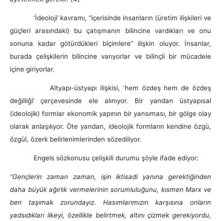
‘İdeoloji’ kavramı, “içerisinde insanların (üretim ilişkileri ve
güçleri arasındaki) bu çatışmanın bilincine vardıkları ve onu
sonuna kadar götürdükleri biçimlere” ilişkin oluyor. İnsanlar,
burada çelişkilerin bilincine varıyorlar ve bilinçli bir mücadele
içine giriyorlar.
Altyapı-üstyapı ilişkisi, ‘hem özdeş hem de özdeş
değilliği’ çerçevesinde ele alınıyor. Bir yandan üstyapısal
(ideolojik) formlar ekonomik yapının bir yansıması, bir gölge olay
olarak anlaşılıyor. Öte yandan, ideolojik formların kendine özgü,
özgül, özerk belirlenimlerinden sözediliyor.
Engels sözkonusu çelişkili durumu şöyle ifade ediyor:
“Gençlerin zaman zaman, işin iktisadi yanına gerektiğinden
daha büyük ağırlık vermelerinin sorumluluğunu, kısmen Marx ve
ben taşımak zorundayız. Hasımlarımızın karşısına onların
yadsıdıkları ilkeyi, özellikle belirtmek, altını çizmek gerekiyordu,