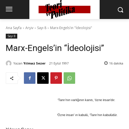
Ana Sayfa
Arşiv
Sayı 8
Marx-Engels'in "İdeolojisi"
Sayı 8
Marx-Engels’in “İdeolojisi”
Yazan
Yılmaz Sezer
21 Eylül 1997
16
dakika
‘Tanrı’nın varlığının kanıtı, ‘özne insan’dır.
‘Özne insan’ ın kabulü, ‘Tanrı’nın kabulüdür.