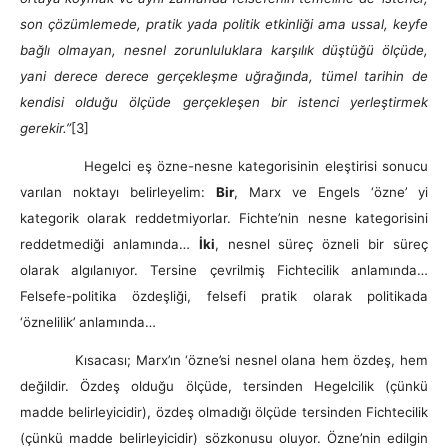
son çözümlemede, pratik yada politik etkinliği ama ussal, keyfe
bağlı olmayan, nesnel zorunluluklara karşılık düştüğü ölçüde,
yani derece derece gerçekleşme uğrağında, tümel tarihin de
kendisi olduğu ölçüde gerçekleşen bir istenci yerleştirmek
gerekir.”
[3]
Hegelci eş özne-nesne kategorisinin eleştirisi sonucu
varılan noktayı belirleyelim:
Bir
, Marx ve Engels ‘özne’ yi
kategorik olarak reddetmiyorlar. Fichte’nin nesne kategorisini
reddetmediği anlamında…
İki
, nesnel süreç özneli bir süreç
olarak algılanıyor. Tersine çevrilmiş Fichtecilik anlamında…
Felsefe-politika özdeşliği, felsefi pratik olarak politikada
‘öznelilik’ anlamında…
Kısacası; Marx’ın ‘özne’si nesnel olana hem özdeş, hem
değildir. Özdeş olduğu ölçüde, tersinden Hegelcilik (çünkü
madde belirleyicidir), özdeş olmadığı ölçüde tersinden Fichtecilik
(çünkü madde belirleyicidir) sözkonusu oluyor. Özne’nin edilgin