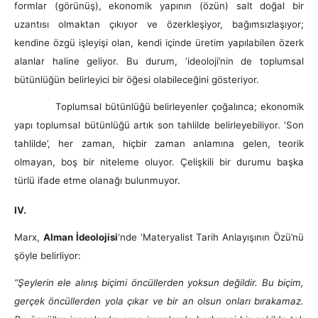
formlar (görünüş), ekonomik yapının (özün) salt doğal bir
uzantısı olmaktan çıkıyor ve özerkleşiyor, bağımsızlaşıyor;
kendine özgü işleyişi olan, kendi içinde üretim yapılabilen özerk
alanlar haline geliyor. Bu durum, ‘ideoloji’nin de toplumsal
bütünlüğün belirleyici bir öğesi olabileceğini gösteriyor.
Toplumsal bütünlüğü belirleyenler çoğalınca; ekonomik
yapı toplumsal bütünlüğü artık son tahlilde belirleyebiliyor. ‘Son
tahlilde’, her zaman, hiçbir zaman anlamına gelen, teorik
olmayan, boş bir niteleme oluyor. Çelişkili bir durumu başka
türlü ifade etme olanağı bulunmuyor.
IV.
Marx,
Alman İdeolojisi
‘nde ‘Materyalist Tarih Anlayışının Özü’nü
şöyle belirliyor:
“Şeylerin ele alınış biçimi öncüllerden yoksun değildir. Bu biçim,
gerçek öncüllerden yola çıkar ve bir an olsun onları bırakamaz.