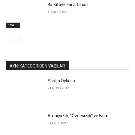
Bir Kifaye Farz: Cihad
1 Mart 2003
Sayı 30
AYNI KATEGORIDEN YAZILAR
Saatin Öyküsü
21 Nisan 2012
Amaçsızlık, “Öznesizlik” ve Bilim
21 Eylül 1997