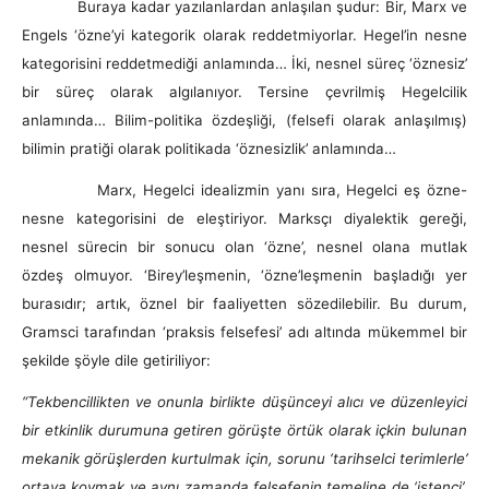
Buraya kadar yazılanlardan anlaşılan şudur: Bir, Marx ve
Engels ‘özne’yi kategorik olarak reddetmiyorlar. Hegel’in nesne
kategorisini reddetmediği anlamında… İki, nesnel süreç ‘öznesiz’
bir süreç olarak algılanıyor. Tersine çevrilmiş Hegelcilik
anlamında… Bilim-politika özdeşliği, (felsefi olarak anlaşılmış)
bilimin pratiği olarak politikada ‘öznesizlik’ anlamında…
Marx, Hegelci idealizmin yanı sıra, Hegelci eş özne-
nesne kategorisini de eleştiriyor. Marksçı diyalektik gereği,
nesnel sürecin bir sonucu olan ‘özne’, nesnel olana mutlak
özdeş olmuyor. ‘Birey’leşmenin, ‘özne’leşmenin başladığı yer
burasıdır; artık, öznel bir faaliyetten sözedilebilir. Bu durum,
Gramsci tarafından ‘praksis felsefesi’ adı altında mükemmel bir
şekilde şöyle dile getiriliyor:
“Tekbencillikten ve onunla birlikte düşünceyi alıcı ve düzenleyici
bir etkinlik durumuna getiren görüşte örtük olarak içkin bulunan
mekanik görüşlerden kurtulmak için, sorunu ‘tarihselci terimlerle’
ortaya koymak ve aynı zamanda felsefenin temeline de ‘istenci’,