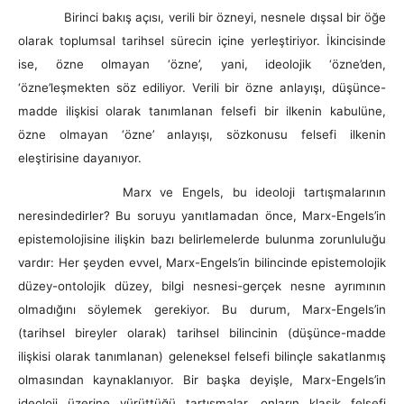
Birinci bakış açısı, verili bir özneyi, nesnele dışsal bir öğe
olarak toplumsal tarihsel sürecin içine yerleştiriyor. İkincisinde
ise, özne olmayan ‘özne’, yani, ideolojik ‘özne’den,
‘özne’leşmekten söz ediliyor. Verili bir özne anlayışı, düşünce-
madde ilişkisi olarak tanımlanan felsefi bir ilkenin kabulüne,
özne olmayan ‘özne’ anlayışı, sözkonusu felsefi ilkenin
eleştirisine dayanıyor.
Marx ve Engels, bu ideoloji tartışmalarının
neresindedirler? Bu soruyu yanıtlamadan önce, Marx-Engels’in
epistemolojisine ilişkin bazı belirlemelerde bulunma zorunluluğu
vardır: Her şeyden evvel, Marx-Engels’in bilincinde epistemolojik
düzey-ontolojik düzey, bilgi nesnesi-gerçek nesne ayrımının
olmadığını söylemek gerekiyor. Bu durum, Marx-Engels’in
(tarihsel bireyler olarak) tarihsel bilincinin (düşünce-madde
ilişkisi olarak tanımlanan) geleneksel felsefi bilinçle sakatlanmış
olmasından kaynaklanıyor. Bir başka deyişle, Marx-Engels’in
ideoloji üzerine yürüttüğü tartışmalar, onların klasik felsefi