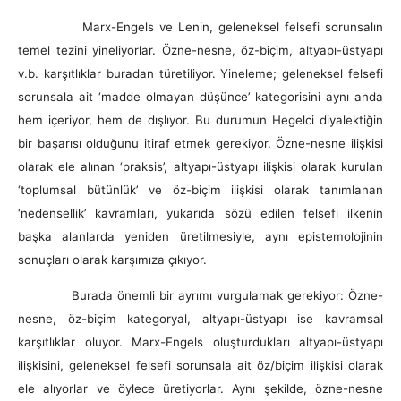
Marx-Engels ve Lenin, geleneksel felsefi sorunsalın
temel tezini yineliyorlar. Özne-nesne, öz-biçim, altyapı-üstyapı
v.b. karşıtlıklar buradan türetiliyor. Yineleme; geleneksel felsefi
sorunsala ait ‘madde olmayan düşünce’ kategorisini aynı anda
hem içeriyor, hem de dışlıyor. Bu durumun Hegelci diyalektiğin
bir başarısı olduğunu itiraf etmek gerekiyor. Özne-nesne ilişkisi
olarak ele alınan ‘praksis’, altyapı-üstyapı ilişkisi olarak kurulan
‘toplumsal bütünlük’ ve öz-biçim ilişkisi olarak tanımlanan
‘nedensellik’ kavramları, yukarıda sözü edilen felsefi ilkenin
başka alanlarda yeniden üretilmesiyle, aynı epistemolojinin
sonuçları olarak karşımıza çıkıyor.
Burada önemli bir ayrımı vurgulamak gerekiyor: Özne-
nesne, öz-biçim kategoryal, altyapı-üstyapı ise kavramsal
karşıtlıklar oluyor. Marx-Engels oluşturdukları altyapı-üstyapı
ilişkisini, geleneksel felsefi sorunsala ait öz/biçim ilişkisi olarak
ele alıyorlar ve öylece üretiyorlar. Aynı şekilde, özne-nesne