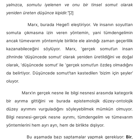
yalnızca, somutu iyelenen ve onu bir tinsel somut olarak
yeniden üreten düşünce kipidir.”
[2]
Marx, burada Hegel’i eleştiriyor. Ve insanın soyuttan
somuta çıkmasına izin veren yöntemin, yani tümdengelimin
ancak tümevarım yöntemiyle birlikte ele alındığı zaman geçerlilik
kazanabileceğini söylüyor. Marx, ‘gerçek somut’un insan
zihninde ‘düşüncede somut’ olarak yeniden üretildiğini ve doğal
olarak, ‘düşüncede somut’ ile ‘gerçek somut’un özdeş olmadığını
da belirtiyor. Düşüncede somut’tan kastedilen ‘bizim için şeyler’
oluyor.
Marx’ın gerçek nesne ile bilgi nesnesi arasında kategorik
bir ayrıma gittiğini ve burada epistemolojik düzey-ontolojik
düzey ayrımını vurguladığını söyleyebilmek mümkün olmuyor.
Bilgi nesnesi-gerçek nesne ayrımı, tümdengelim ve tümevarım
yöntemlerini hem ayrı ayrı, hem de birlikte dışlıyor.
Bu aşamada bazı saptamalar yapmak gerekiyor:
Bir
,