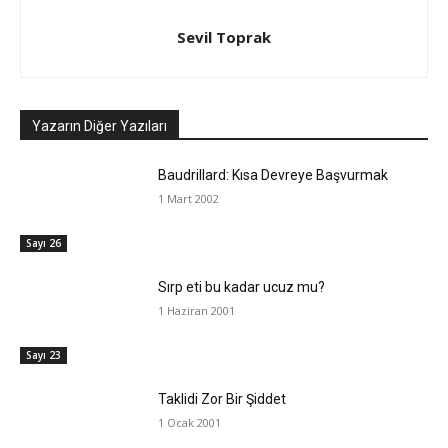
Sevil Toprak
Yazarın Diğer Yazıları
Baudrillard: Kısa Devreye Başvurmak
1 Mart 2002
Sayı 26
Sırp eti bu kadar ucuz mu?
1 Haziran 2001
Sayı 23
Taklidi Zor Bir Şiddet
1 Ocak 2001