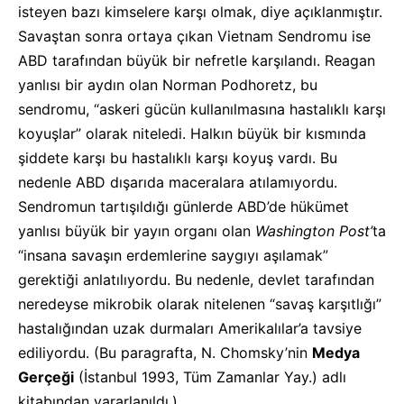
isteyen bazı kimselere karşı olmak, diye açıklanmıştır.
Savaştan sonra ortaya çıkan Vietnam Sendromu ise
ABD tarafından büyük bir nefretle karşılandı. Reagan
yanlısı bir aydın olan Norman Podhoretz, bu
sendromu, “askeri gücün kullanılmasına hastalıklı karşı
koyuşlar” olarak niteledi. Halkın büyük bir kısmında
şiddete karşı bu hastalıklı karşı koyuş vardı. Bu
nedenle ABD dışarıda maceralara atılamıyordu.
Sendromun tartışıldığı günlerde ABD’de hükümet
yanlısı büyük bir yayın organı olan
Washington Post’
ta
“insana savaşın erdemlerine saygıyı aşılamak”
gerektiği anlatılıyordu. Bu nedenle, devlet tarafından
neredeyse mikrobik olarak nitelenen “savaş karşıtlığı”
hastalığından uzak durmaları Amerikalılar’a tavsiye
ediliyordu. (Bu paragrafta, N. Chomsky’nin
Medya
Gerçeği
(İstanbul 1993, Tüm Zamanlar Yay.) adlı
kitabından yararlanıldı.)