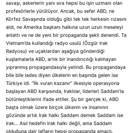
savaşı, askerlerin yanı sıra hepsi bu işin uzmanı olan
profesörlerle yürütüyor. Ancak, bu sefer ABD, ne
Körfez Savaşında olduğu gibi tek tek herkesin rızasını
aldı, ne Amerika başkanı halkına uzun uzun meseleyi
anlattı ve ne de yeni bir propaganda şekli denendi. Ta
Vietnam’da kullandığı radyo usulü (Özgür Irak
Radyosu) ve uçaklardan aşağıya gönderdiği
kuşlamalarla ABD, artık bir inandırıcılığı kalmayan
yıpranmış propagandasıyla yetindi. Bu propagandaya
bile bile lades diyen ülkelerin en başında gelen ise
Türkiye idi. “İlk vuran kazanır” ilkesiyle operasyona
başlayan ABD karşısında, Iraklılar, liderleri Saddam’la
bütünleştiklerini ifade ettiler. Şu bir gerçek ki, ABD
başta olmak üzere birçok ülkenin ve insanının
gözünde artık Irak halkı Saddam demek Saddam ise
Irak… Asıl hedefin Irak halkı değil, ama Saddam
olduğuna dair lafların hepsi propaganda amaçlı.