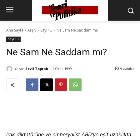
Ana Sayfa
Arşiv
Sayı 13
Ne Sam Ne Saddam mı?
Sayı 13
Ne Sam Ne Saddam mı?
Yazan
Sevil Toprak
1 Ocak 1999
9
dakika
Irak diktatörüne ve emperyalist ABD’ye eşit uzaklıkta