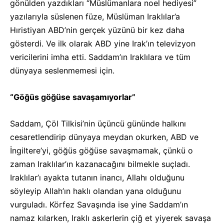
gönülden yazdıkları “Müslümanlara noel hediyesi”
yazılarıyla süslenen füze, Müslüman Iraklılar’a
Hıristiyan ABD’nin gerçek yüzünü bir kez daha
gösterdi. Ve ilk olarak ABD yine Irak’ın televizyon
vericilerini imha etti. Saddam’ın Iraklılara ve tüm
dünyaya seslenmemesi için.
“Göğüs göğüse savaşamıyorlar”
Saddam, Çöl Tilkisi’nin üçüncü gününde halkını
cesaretlendirip dünyaya meydan okurken, ABD ve
İngiltere’yi, göğüs göğüse savaşmamak, çünkü o
zaman Iraklılar’ın kazanacağını bilmekle suçladı.
Iraklılar’ı ayakta tutanın inancı, Allahı olduğunu
söyleyip Allah’ın haklı olandan yana olduğunu
vurguladı. Körfez Savaşında ise yine Saddam’ın
namaz kılarken, Iraklı askerlerin çiğ et yiyerek savaşa