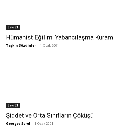
Sayı 21
Hümanist Eğilim: Yabancılaşma Kuramı
Taşkın Sözdinler
-
1 Ocak 2001
Sayı 21
Şiddet ve Orta Sınıfların Çöküşü
Georges Sorel
-
1 Ocak 2001