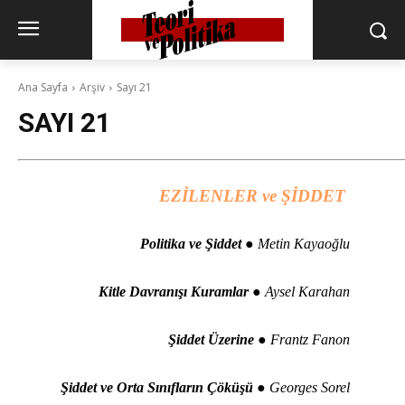
Ana Sayfa
Arşiv
Sayı 21
SAYI 21
EZİLENLER ve ŞİDDET
Politika ve Şiddet
● Metin Kayaoğlu
Kitle Davranışı Kuramlar
● Aysel Karahan
Şiddet Üzerine
● Frantz Fanon
Şiddet ve Orta Sınıfların Çöküşü
● Georges Sorel