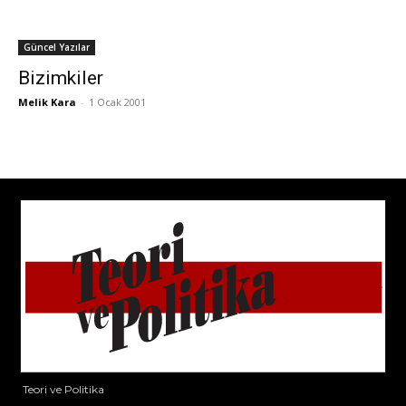
Güncel Yazılar
Bizimkiler
Melik Kara
-
1 Ocak 2001
Teori ve Politika