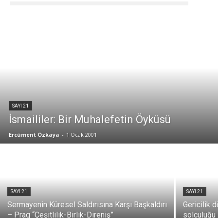
SAYI 21
İsmaililer: Bir Muhalefetin Öyküsü
Ercüment Özkaya
-
1 Ocak 2001
SAYI 21
SAYI 21
Sermayenin Küresel Saldırısına Karşı Başkaldırı
Gericilik 
– Prag “Çeşitlilik-Birlik-Direniş”
solculuğu