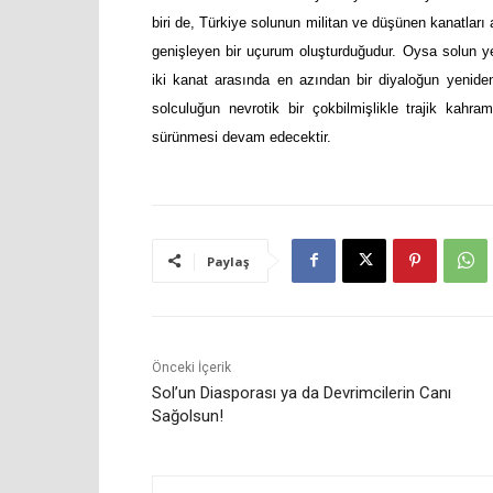
biri de, Türkiye solunun militan ve düşünen kanatlar
genişleyen bir uçurum oluşturduğudur. Oysa solun y
iki kanat arasında en azından bir diyaloğun yeni
solculuğun nevrotik bir çokbilmişlikle trajik kahra
sürünmesi devam edecektir.
Paylaş
Önceki İçerik
Sol’un Diasporası ya da Devrimcilerin Canı
Sağolsun!