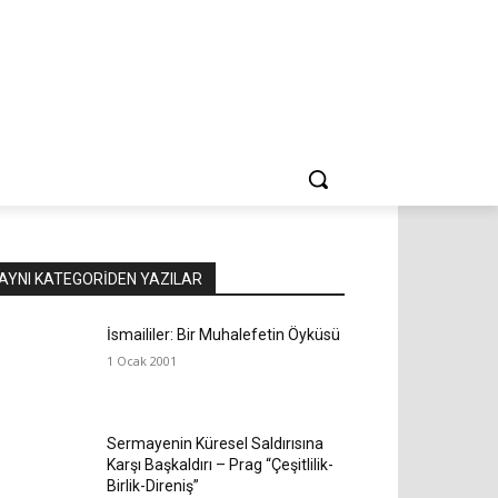
AYNI KATEGORIDEN YAZILAR
İsmaililer: Bir Muhalefetin Öyküsü
1 Ocak 2001
Sermayenin Küresel Saldırısına
Karşı Başkaldırı – Prag “Çeşitlilik-
Birlik-Direniş”