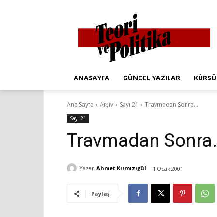
ANASAYFA
GÜNCEL YAZILAR
KÜRSÜ
Ana Sayfa
Arşiv
Sayı 21
Travmadan Sonra…
Sayı 21
Travmadan Sonra
Yazan
Ahmet Kırmızıgül
1 Ocak 2001
Paylaş