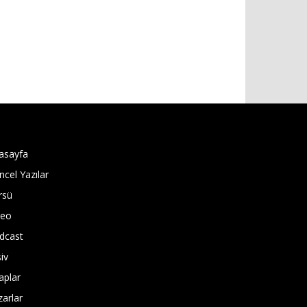
asayfa
ncel Yazılar
rsü
deo
dcast
iv
aplar
zarlar