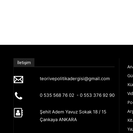
İletişim
An
Gü
teorivepolitikadergisi@gmail.com
Kü
Vi
0 535 568 76 02 - 0 553 376 92 90
Po
Arş
Şehit Adem Yavuz Sokak 18 / 15
Çankaya ANKARA
Kit
Ya