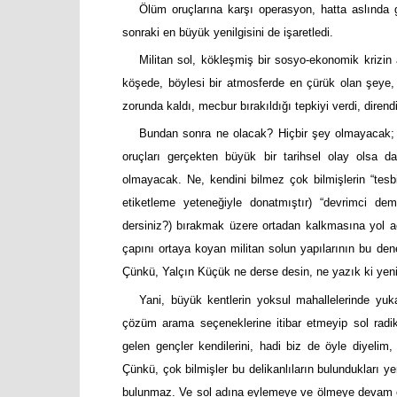
Ölüm oruçlarına karşı operasyon, hatta aslında g
sonraki en büyük yenilgisini de işaretledi.
Militan sol, kökleşmiş bir sosyo-ekonomik krizin 
köşede, böylesi bir atmosferde en çürük olan şeye,
zorunda kaldı, mecbur bırakıldığı tepkiyi verdi, dirend
Bundan sonra ne olacak? Hiçbir şey olmayacak
oruçları gerçekten büyük bir tarihsel olay olsa d
olmayacak. Ne, kendini bilmez çok bilmişlerin “tesbit
etiketleme yeteneğiyle donatmıştır) “devrimci demo
dersiniz?) bırakmak üzere ortadan kalkmasına yol açac
çapını ortaya koyan militan solun yapılarının bu den
Çünkü, Yalçın Küçük ne derse desin, ne yazık ki yenil
Yani, büyük kentlerin yoksul mahallelerinde yu
çözüm arama seçeneklerine itibar etmeyip sol rad
gelen gençler kendilerini, hadi biz de öyle diyelim,
Çünkü, çok bilmişler bu delikanlıların bulundukları yer
bulunmaz. Ve sol adına eylemeye ve ölmeye devam ede