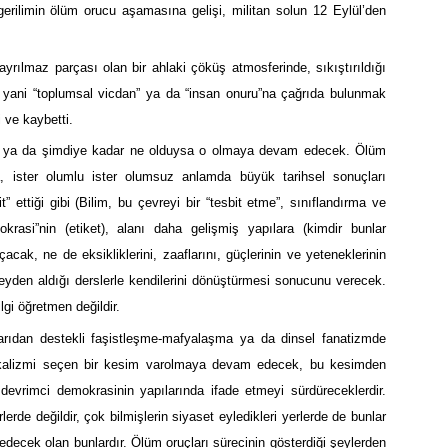
erilimin ölüm orucu aşamasına gelişi, militan solun 12 Eylül’den
ayrılmaz parçası olan bir ahlaki çöküş atmosferinde, sıkıştırıldığı
 yani “toplumsal vicdan” ya da “insan onuru”na çağrıda bulunmak
i ve kaybetti.
; ya da şimdiye kadar ne olduysa o olmaya devam edecek. Ölüm
a, ister olumlu ister olumsuz anlamda büyük tarihsel sonuçları
” ettiği gibi (Bilim, bu çevreyi bir “tesbit etme”, sınıflandırma ve
krasi”nin (etiket), alanı daha gelişmiş yapılara (kimdir bunlar
ak, ne de eksikliklerini, zaaflarını, güçlerinin ve yeteneklerinin
eyden aldığı derslerle kendilerini dönüştürmesi sonucunu verecek.
gi öğretmen değildir.
karıdan destekli faşistleşme-mafyalaşma ya da dinsel fanatizmde
ikalizmi seçen bir kesim varolmaya devam edecek, bu kesimden
 devrimci demokrasinin yapılarında ifade etmeyi sürdüreceklerdir.
lerde değildir, çok bilmişlerin siyaset eyledikleri yerlerde de bunlar
cek olan bunlardır. Ölüm oruçları sürecinin gösterdiği şeylerden