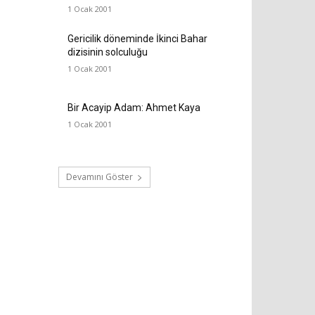
1 Ocak 2001
Gericilik döneminde İkinci Bahar
dizisinin solculuğu
1 Ocak 2001
Bir Acayip Adam: Ahmet Kaya
1 Ocak 2001
Devamını Göster