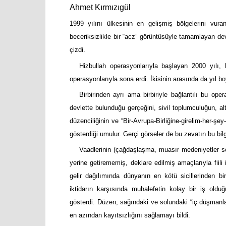
Ahmet Kırmızıgül
1999 yılını ülkesinin en gelişmiş bölgelerini vuran
beceriksizlikle bir “acz” görüntüsüyle tamamlayan devl
çizdi.
Hizbullah operasyonlarıyla başlayan 2000 yılı
operasyonlarıyla sona erdi. İkisinin arasında da yıl b
Birbirinden ayrı ama birbiriyle bağlantılı bu op
devlette bulunduğu gerçeğini, sivil toplumculuğun, alt 
düzenciliğinin ve “Bir-Avrupa-Birliğine-girelim-her-şe
gösterdiği umulur. Gerçi görseler de bu zevatın bu bilg
Vaadlerinin (çağdaşlaşma, muasır medeniyetler se
yerine getirememiş, deklare edilmiş amaçlarıyla fiili
gelir dağılımında dünyanın en kötü sicillerinden bi
iktidarın karşısında muhalefetin kolay bir iş oldu
gösterdi. Düzen, sağındaki ve solundaki “iç düşmanl
en azından kayıtsızlığını sağlamayı bildi.