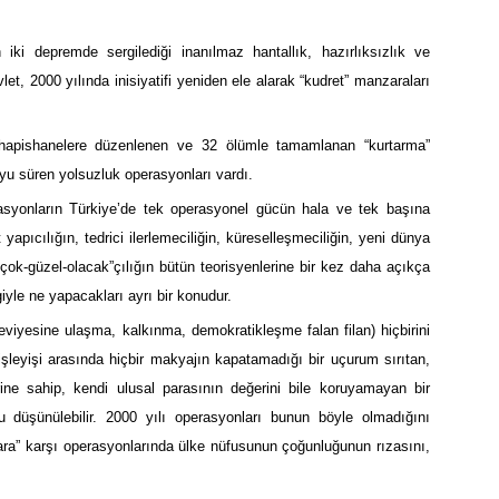
 iki depremde sergilediği inanılmaz hantallık, hazırlıksızlık ve
et, 2000 yılında inisiyatifi yeniden ele alarak “kudret” manzaraları
, hapishanelere düzenlenen ve 32 ölümle tamamlanan “kurtarma”
oyu süren yolsuzluk operasyonları vardı.
erasyonların Türkiye’de tek operasyonel gücün hala ve tek başına
yapıcılığın, tedrici ilerlemeciliğin, küreselleşmeciliğin, yeni dünya
y-çok-güzel-olacak”çılığın bütün teorisyenlerine bir kez daha açıkça
iyle ne yapacakları ayrı bir konudur.
viyesine ulaşma, kalkınma, demokratikleşme falan filan) hiçbirini
 işleyişi arasında hiçbir makyajın kapatamadığı bir uçurum sırıtan,
rine sahip, kendi ulusal parasının değerini bile koruyamayan bir
ğu düşünülebilir. 2000 yılı operasyonları bunun böyle olmadığını
ara” karşı operasyonlarında ülke nüfusunun çoğunluğunun rızasını,