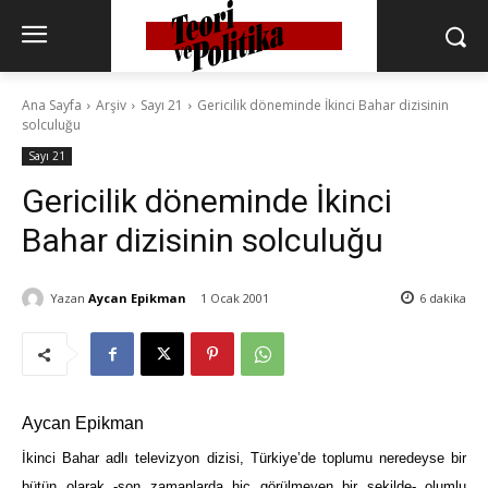
Ana Sayfa
Arşiv
Sayı 21
Gericilik döneminde İkinci Bahar dizisinin
solculuğu
Sayı 21
Gericilik döneminde İkinci
Bahar dizisinin solculuğu
Yazan
Aycan Epikman
1 Ocak 2001
6
dakika
Aycan Epikman
İkinci Bahar adlı televizyon dizisi, Türkiye’de toplumu neredeyse bir
bütün olarak -son zamanlarda hiç görülmeyen bir şekilde- olumlu