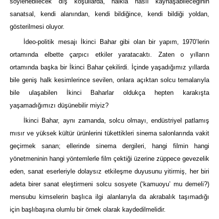
söylenebilecek dış koşullarda, halkla nasıl kaynaşabileceğinin
sanatsal, kendi alanından, kendi bildiğince, kendi bildiği yoldan,
gösterilmesi oluyor.
İdeo-politik mesajı İkinci Bahar gibi olan bir yapım, 1970’lerin
ortamında elbette çarpıcı etkiler yaratacaktı. Zaten o yılların
ortamında başka bir İkinci Bahar çekilirdi. İçinde yaşadığımız yıllarda
bile geniş halk kesimlerince sevilen, onlara açıktan solcu temalarıyla
bile ulaşabilen İkinci Baharlar oldukça hepten karakışta
yaşamadığımızı düşünebilir miyiz?
İkinci Bahar, aynı zamanda, solcu olmayı, endüstriyel patlamış
mısır ve yüksek kültür ürünlerini tükettikleri sinema salonlarında vakit
geçirmek sanan; ellerinde sinema dergileri, hangi filmin hangi
yönetmeninin hangi yöntemlerle film çektiği üzerine züppece gevezelik
eden, sanat eserleriyle dolaysız etkileşme duyusunu yitirmiş, her biri
adeta birer sanat eleştirmeni solcu sosyete (‘kamuoyu’ mu demeli?)
mensubu kimselerin başlıca ilgi alanlarıyla da akrabalık taşımadığı
için başlıbaşına olumlu bir örnek olarak kaydedilmelidir.