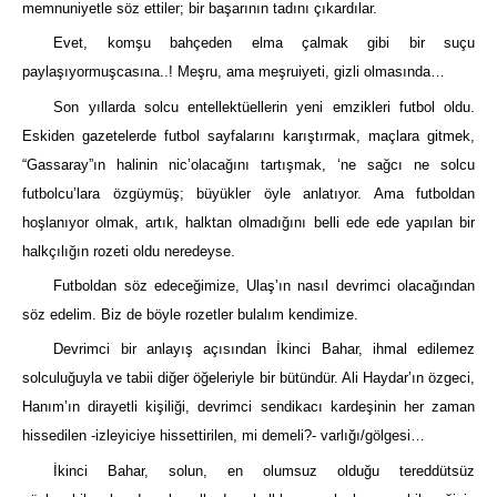
memnuniyetle söz ettiler; bir başarının tadını çıkardılar.
Evet, komşu bahçeden elma çalmak gibi bir suçu
paylaşıyormuşcasına..! Meşru, ama meşruiyeti, gizli olmasında…
Son yıllarda solcu entellektüellerin yeni emzikleri futbol oldu.
Eskiden gazetelerde futbol sayfalarını karıştırmak, maçlara gitmek,
“Gassaray”ın halinin nic’olacağını tartışmak, ‘ne sağcı ne solcu
futbolcu’lara özgüymüş; büyükler öyle anlatıyor. Ama futboldan
hoşlanıyor olmak, artık, halktan olmadığını belli ede ede yapılan bir
halkçılığın rozeti oldu neredeyse.
Futboldan söz edeceğimize, Ulaş’ın nasıl devrimci olacağından
söz edelim. Biz de böyle rozetler bulalım kendimize.
Devrimci bir anlayış açısından İkinci Bahar, ihmal edilemez
solculuğuyla ve tabii diğer öğeleriyle bir bütündür. Ali Haydar’ın özgeci,
Hanım’ın dirayetli kişiliği, devrimci sendikacı kardeşinin her zaman
hissedilen -izleyiciye hissettirilen, mi demeli?- varlığı/gölgesi…
İkinci Bahar, solun, en olumsuz olduğu tereddütsüz