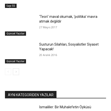
Sayı 55
‘Teori’ maval okumak, ‘politika’ mavra
atmak değildir
27 Mayıs 2017
Güncel Yazılar
Susturun Silahları, Sosyalistler Siyaset
Yapacak!
20 Aralık 2016
Güncel Yazılar
AYNI KATEGORIDEN YAZILAR
İsmaililer: Bir Muhalefetin Öyküsü