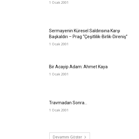
1 Ocak 2001
Sermayenin Küresel Saldırısına Karşı
Başkaldırı – Prag “Çeşitlilik-Birlik-Direniş”
1 Ocak 2001
Bir Acayip Adam: Ahmet Kaya
1 Ocak 2001
Travmadan Sonra…
1 Ocak 2001
Devamını Göster