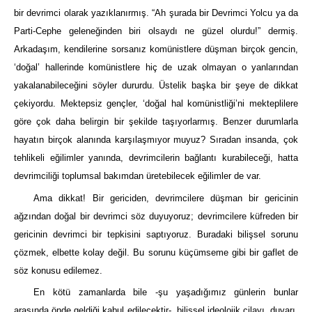
bir devrimci olarak yazıklanırmış. “Ah şurada bir Devrimci Yolcu ya da
Parti-Cephe geleneğinden biri olsaydı ne güzel olurdu!” dermiş.
Arkadaşım, kendilerine sorsanız komünistlere düşman birçok gencin,
‘doğal’ hallerinde komünistlere hiç de uzak olmayan o yanlarından
yakalanabileceğini söyler dururdu. Üstelik başka bir şeye de dikkat
çekiyordu. Mektepsiz gençler, ‘doğal hal komünistliği’ni mekteplilere
göre çok daha belirgin bir şekilde taşıyorlarmış. Benzer durumlarla
hayatın birçok alanında karşılaşmıyor muyuz? Sıradan insanda, çok
tehlikeli eğilimler yanında, devrimcilerin bağlantı kurabileceği, hatta
devrimciliği toplumsal bakımdan üretebilecek eğilimler de var.
Ama dikkat! Bir gericiden, devrimcilere düşman bir gericinin
ağzından doğal bir devrimci söz duyuyoruz; devrimcilere küfreden bir
gericinin devrimci bir tepkisini saptıyoruz. Buradaki bilişsel sorunu
çözmek, elbette kolay değil. Bu sorunu küçümseme gibi bir gaflet de
söz konusu edilemez.
En kötü zamanlarda bile -şu yaşadığımız günlerin bunlar
arasında önde geldiği kabul edilecektir-, bilişsel ideolojik cilayı, duvarı,