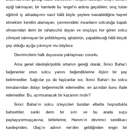
eşiği takmayan; bir hamlede bu ‘engel’in ardına geçebilen; oruç tutan
eğitimli iş arkadaşının nasıl hâlâ böyle şeylere inanabildiğine hayret
etmekten kendini alamayan, çevresindeki insanların solculuğa kapalı
olmasından derin bir rahatsızlık duyan ve oruçluyu hor gören solcu
zihniyeti takmayan bir politikleşmiş ajitatörün, yapabileceği hâlâ birçok
şey olduğu açığa çıkmıyor mu böylece.
Devrimcilerin halk duyusuna yaklaşması zorunlu.
Ama genel ideolojik/politik ortamın gereği olarak, İkinci Bahar’ı
beğenenler onun solcu yanını beğendiklerine ilişkin bir şey
belirtmediler. Sağcılar ya da faşizanlar ise, İkinci Bahar’ı bu solcu
temalarından dolayı beğenmezlik edemediler, en azından bunu ifade
edemediler. Bu, azımsanacak bir kazanım mıdır?
İkinci Bahar’ın solcu izleyicileri bundan elbette hoşnutlukla
bahsettiler, sanki derin bir sırrı ve bu arada suçu
paylaşıyormuşçasına; birbirlerine, Hanım’ın devrimci sendikacı
kardeşinden, Ulaş’ın adının ner’den geldiğinden engin bir