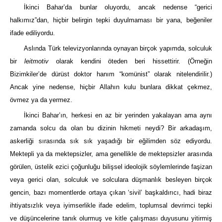
İkinci Bahar’da bunlar oluyordu, ancak nedense “gerici
halkımız”dan, hiçbir belirgin tepki duyulmaması bir yana, beğeniler
ifade ediliyordu.
Aslında Türk televizyonlarında oynayan birçok yapımda, solculuk
bir
leitmotiv
olarak kendini öteden beri hissettirir. (Örneğin
Bizimkiler’de dürüst doktor hanım “komünist” olarak nitelendirilir.)
Ancak yine nedense, hiçbir Allahın kulu bunlara dikkat çekmez,
övmez ya da yermez.
İkinci Bahar’ın, herkesi en az bir yerinden yakalayan ama aynı
zamanda solcu da olan bu dizinin hikmeti neydi? Bir arkadaşım,
askerliği sırasında sık sık yaşadığı bir eğilimden söz ediyordu.
Mektepli ya da mektepsizler, ama genellikle de mektepsizler arasında
görülen, üstelik ezici çoğunluğu bilişsel ideolojik söylemlerinde faşizan
veya gerici olan, solculuk ve solculara düşmanlık besleyen birçok
gencin, bazı momentlerde ortaya çıkan ‘sivil’ başkaldırıcı, hadi biraz
ihtiyatsızlık veya iyimserlikle ifade edelim, toplumsal devrimci tepki
ve düşüncelerine tanık olurmuş ve kitle çalışması duyusunu yitirmiş