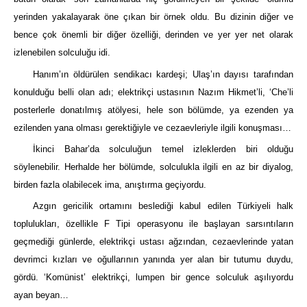
yerinden yakalayarak öne çıkan bir örnek oldu. Bu dizinin diğer ve
bence çok önemli bir diğer özelliği, derinden ve yer yer net olarak
izlenebilen solculuğu idi.
Hanım’ın öldürülen sendikacı kardeşi; Ulaş’ın dayısı tarafından
konulduğu belli olan adı; elektrikçi ustasının Nazım Hikmet’li, ‘Che’li
posterlerle donatılmış atölyesi, hele son bölümde, ya ezenden ya
ezilenden yana olması gerektiğiyle ve cezaevleriyle ilgili konuşması…
İkinci Bahar’da solculuğun temel izleklerden biri olduğu
söylenebilir. Herhalde her bölümde, solculukla ilgili en az bir diyalog,
birden fazla olabilecek ima, anıştırma geçiyordu.
Azgın gericilik ortamını beslediği kabul edilen Türkiyeli halk
toplulukları, özellikle F Tipi operasyonu ile başlayan sarsıntıların
geçmediği günlerde, elektrikçi ustası ağzından, cezaevlerinde yatan
devrimci kızları ve oğullarının yanında yer alan bir tutumu duydu,
gördü. ‘Komünist’ elektrikçi, lumpen bir gence solculuk aşılıyordu
ayan beyan…