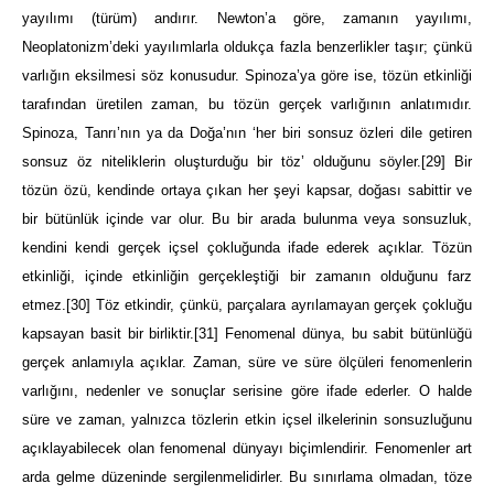
yayılımı (türüm) andırır. Newton’a göre, zamanın yayılımı,
Neoplatonizm’deki yayılımlarla oldukça fazla benzerlikler taşır; çünkü
varlığın eksilmesi söz konusudur. Spinoza’ya göre ise, tözün etkinliği
tarafından üretilen zaman, bu tözün gerçek varlığının anlatımıdır.
Spinoza, Tanrı’nın ya da Doğa’nın ‘her biri sonsuz özleri dile getiren
sonsuz öz niteliklerin oluşturduğu bir töz’ olduğunu söyler.
[29]
Bir
tözün özü, kendinde ortaya çıkan her şeyi kapsar, doğası sabittir ve
bir bütünlük içinde var olur. Bu bir arada bulunma veya sonsuzluk,
kendini kendi gerçek içsel çokluğunda ifade ederek açıklar. Tözün
etkinliği, içinde etkinliğin gerçekleştiği bir zamanın olduğunu farz
etmez.
[30]
Töz etkindir, çünkü, parçalara ayrılamayan gerçek çokluğu
kapsayan basit bir birliktir.
[31]
Fenomenal dünya, bu sabit bütünlüğü
gerçek anlamıyla açıklar. Zaman, süre ve süre ölçüleri fenomenlerin
varlığını, nedenler ve sonuçlar serisine göre ifade ederler. O halde
süre ve zaman, yalnızca tözlerin etkin içsel ilkelerinin sonsuzluğunu
açıklayabilecek olan fenomenal dünyayı biçimlendirir. Fenomenler art
arda gelme düzeninde sergilenmelidirler. Bu sınırlama olmadan, töze