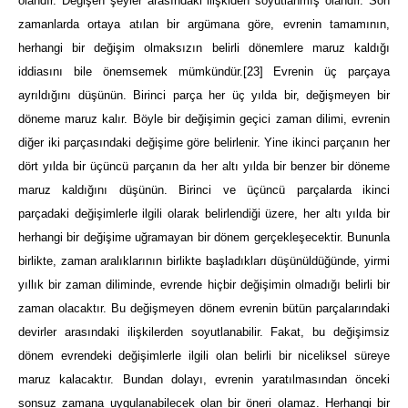
olandır. Değişen şeyler arasındaki ilişkiden soyutlanmış olandır. Son
zamanlarda ortaya atılan bir argümana göre, evrenin tamamının,
herhangi bir değişim olmaksızın belirli dönemlere maruz kaldığı
iddiasını bile önemsemek mümkündür.
[23]
Evrenin üç parçaya
ayrıldığını düşünün. Birinci parça her üç yılda bir, değişmeyen bir
döneme maruz kalır. Böyle bir değişimin geçici zaman dilimi, evrenin
diğer iki parçasındaki değişime göre belirlenir. Yine ikinci parçanın her
dört yılda bir üçüncü parçanın da her altı yılda bir benzer bir döneme
maruz kaldığını düşünün. Birinci ve üçüncü parçalarda ikinci
parçadaki değişimlerle ilgili olarak belirlendiği üzere, her altı yılda bir
herhangi bir değişime uğramayan bir dönem gerçekleşecektir. Bununla
birlikte, zaman aralıklarının birlikte başladıkları düşünüldüğünde, yirmi
yıllık bir zaman diliminde, evrende hiçbir değişimin olmadığı belirli bir
zaman olacaktır. Bu değişmeyen dönem evrenin bütün parçalarındaki
devirler arasındaki ilişkilerden soyutlanabilir. Fakat, bu değişimsiz
dönem evrendeki değişimlerle ilgili olan belirli bir niceliksel süreye
maruz kalacaktır. Bundan dolayı, evrenin yaratılmasından önceki
sonsuz zamana uygulanabilecek olan bir öneri olamaz. Herhangi bir