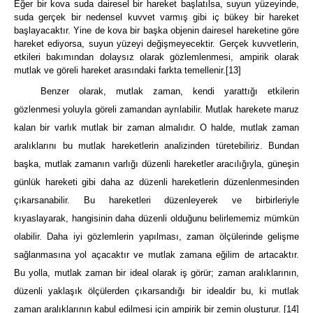
Eğer bir kova suda dairesel bir hareket başlatılsa, suyun yüzeyinde,
suda gerçek bir nedensel kuvvet varmış gibi iç bükey bir hareket
başlayacaktır. Yine de kova bir başka objenin dairesel hareketine göre
hareket ediyorsa, suyun yüzeyi değişmeyecektir. Gerçek kuvvetlerin,
etkileri bakımından dolaysız olarak gözlemlenmesi, ampirik olarak
mutlak ve göreli hareket arasındaki farkta temellenir.
[13]
Benzer olarak, mutlak zaman, kendi yarattığı etkilerin
gözlenmesi yoluyla göreli zamandan ayrılabilir. Mutlak harekete maruz
kalan bir varlık mutlak bir zaman almalıdır. O halde, mutlak zaman
aralıklarını bu mutlak hareketlerin analizinden türetebiliriz. Bundan
başka, mutlak zamanın varlığı düzenli hareketler aracılığıyla, güneşin
günlük hareketi gibi daha az düzenli hareketlerin düzenlenmesinden
çıkarsanabilir. Bu hareketleri düzenleyerek ve birbirleriyle
kıyaslayarak, hangisinin daha düzenli olduğunu belirlememiz mümkün
olabilir. Daha iyi gözlemlerin yapılması, zaman ölçülerinde gelişme
sağlanmasına yol açacaktır ve mutlak zamana eğilim de artacaktır.
Bu yolla, mutlak zaman bir ideal olarak iş görür; zaman aralıklarının,
düzenli yaklaşık ölçülerden çıkarsandığı bir idealdir bu, ki mutlak
zaman aralıklarının kabul edilmesi için ampirik bir zemin oluşturur.
[14]