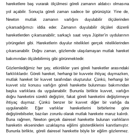
hareketlere baş vurarak ölçülmesi göreli zamanın aldatıcı olmasına
yol açabilir. Sonuçta göreli zaman sadece bir görünüştür. Yine de,
Newton mutlak zamanın varlığını duyulabilir ölçülerinden
çıkarsadığımızı iddia eder. Zamanın duyulabilir ölçüleri düzenli
hareketlerden çıkarsanabilir; sarkaçlı saat veya Jüpiter’in uydularının
yörüngeleri gibi. Hareketlerin duyulur nitelikleri gerçek niteliklerinden
çıkarsanabilir. Doğru zaman, gözlemde ulaşılamayan mutlak hareket
bakımından ölçülebilirmiş gibi görünmektedir.
Gözlemlediğimiz her şey, etkinlikler yani göreli hareketler arasındaki
farklılıklardır. Göreli hareket, herhangi bir kuvvete ihtiyaç duymazken,
mutlak hareket bir kuvvet tarafından oluşturulur. Çünkü, herhangi bir
kuvvet söz konusu varlığın göreli harekette bulunması bakımından
başka varlıklara da uygulanabilir. Bununla birlikte kuvvet, varlığın
doğru hareketini sürekli değiştirir, fakat göreli hareketini değiştirmeye
ihtiyaç duymaz. Çünkü benzer bir kuvvet diğer bir varlığa da
uygulanabilir. Eğer varlıklar hareketlerini birbirlerine göre
değiştirebilseler, bazıları zorunlu olarak mutlak harekete maruz kalırdı.
Buna rağmen, Newton gerçek dairesel harekette bulunan varlıkların
hareketin ekseninden uzaklaşma eğilimi gösterdiklerini kanıtlamıştır.
Bununla birlikte, göreli dairesel harekette böyle bir eğilim gözlenmez.