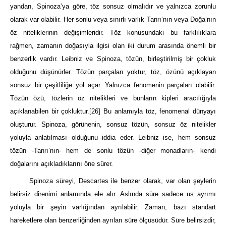
yandan, Spinoza’ya göre, töz sonsuz olmalıdır ve yalnızca zorunlu
olarak var olabilir. Her sonlu veya sınırlı varlık Tanrı’nın veya Doğa’nın
öz niteliklerinin değişimleridir. Töz konusundaki bu farklılıklara
rağmen, zamanın doğasıyla ilgisi olan iki durum arasında önemli bir
benzerlik vardır. Leibniz ve Spinoza, tözün, birleştirilmiş bir çokluk
olduğunu düşünürler. Tözün parçaları yoktur, töz, özünü açıklayan
sonsuz bir çeşitliliğe yol açar. Yalnızca fenomenin parçaları olabilir.
Tözün özü, tözlerin öz nitelikleri ve bunların kipleri aracılığıyla
açıklanabilen bir çokluktur.
[26]
Bu anlamıyla töz, fenomenal dünyayı
oluşturur. Spinoza, görünenin, sonsuz tözün, sonsuz öz nitelikler
yoluyla anlatılması olduğunu iddia eder. Leibniz ise, hem sonsuz
tözün -Tanrı’nın- hem de sonlu tözün -diğer monadların- kendi
doğalarını açıkladıklarını öne sürer.
Spinoza süreyi, Descartes ile benzer olarak, var olan şeylerin
belirsiz direnimi anlamında ele alır. Aslında süre sadece us ayrımı
yoluyla bir şeyin varlığından ayrılabilir. Zaman, bazı standart
hareketlere olan benzerliğinden ayrılan süre ölçüsüdür. Süre belirsizdir,