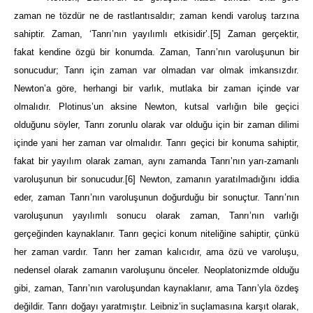
zaman ne tözdür ne de rastlantısaldır; zaman kendi varoluş tarzına
sahiptir. Zaman, ‘Tanrı’nın yayılımlı etkisidir’.
[5]
Zaman gerçektir,
fakat kendine özgü bir konumda. Zaman, Tanrı’nın varoluşunun bir
sonucudur; Tanrı için zaman var olmadan var olmak imkansızdır.
Newton’a göre, herhangi bir varlık, mutlaka bir zaman içinde var
olmalıdır. Plotinus’un aksine Newton, kutsal varlığın bile geçici
olduğunu söyler, Tanrı zorunlu olarak var olduğu için bir zaman dilimi
içinde yani her zaman var olmalıdır. Tanrı geçici bir konuma sahiptir,
fakat bir yayılım olarak zaman, aynı zamanda Tanrı’nın yarı-zamanlı
varoluşunun bir sonucudur.
[6]
Newton, zamanın yaratılmadığını iddia
eder, zaman Tanrı’nın varoluşunun doğurduğu bir sonuçtur. Tanrı’nın
varoluşunun yayılımlı sonucu olarak zaman, Tanrı’nın varlığı
gerçeğinden kaynaklanır. Tanrı geçici konum niteliğine sahiptir, çünkü
her zaman vardır. Tanrı her zaman kalıcıdır, ama özü ve varoluşu,
nedensel olarak zamanın varoluşunu önceler. Neoplatonizmde olduğu
gibi, zaman, Tanrı’nın varoluşundan kaynaklanır, ama Tanrı’yla özdeş
değildir. Tanrı doğayı yaratmıştır. Leibniz’in suçlamasına karşıt olarak,