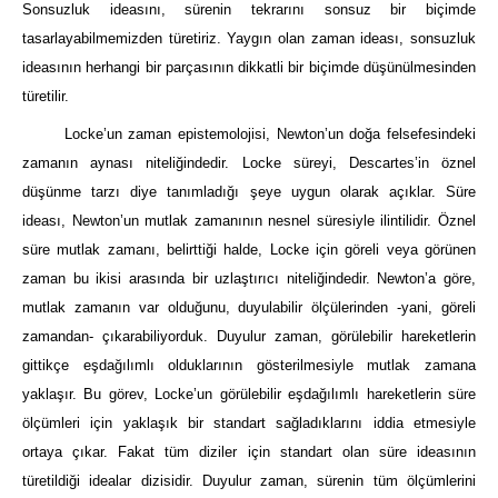
Sonsuzluk ideasını, sürenin tekrarını sonsuz bir biçimde
tasarlayabilmemizden türetiriz. Yaygın olan zaman ideası, sonsuzluk
ideasının herhangi bir parçasının dikkatli bir biçimde düşünülmesinden
türetilir.
Locke’un zaman epistemolojisi, Newton’un doğa felsefesindeki
zamanın aynası niteliğindedir. Locke süreyi, Descartes’in öznel
düşünme tarzı diye tanımladığı şeye uygun olarak açıklar. Süre
ideası, Newton’un mutlak zamanının nesnel süresiyle ilintilidir. Öznel
süre mutlak zamanı, belirttiği halde, Locke için göreli veya görünen
zaman bu ikisi arasında bir uzlaştırıcı niteliğindedir. Newton’a göre,
mutlak zamanın var olduğunu, duyulabilir ölçülerinden -yani, göreli
zamandan- çıkarabiliyorduk. Duyulur zaman, görülebilir hareketlerin
gittikçe eşdağılımlı olduklarının gösterilmesiyle mutlak zamana
yaklaşır. Bu görev, Locke’un görülebilir eşdağılımlı hareketlerin süre
ölçümleri için yaklaşık bir standart sağladıklarını iddia etmesiyle
ortaya çıkar. Fakat tüm diziler için standart olan süre ideasının
türetildiği idealar dizisidir. Duyulur zaman, sürenin tüm ölçümlerini