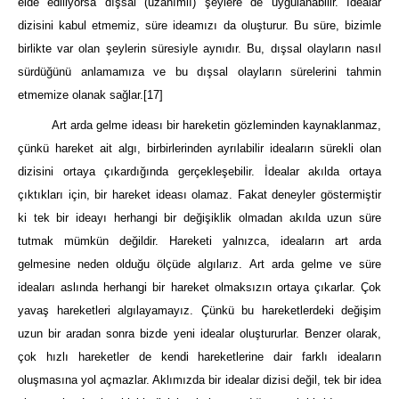
elde ediliyorsa dışsal (uzanımlı) şeylere de uygulanabilir. İdealar
dizisini kabul etmemiz, süre ideamızı da oluşturur. Bu süre, bizimle
birlikte var olan şeylerin süresiyle aynıdır. Bu, dışsal olayların nasıl
sürdüğünü anlamamıza ve bu dışsal olayların sürelerini tahmin
etmemize olanak sağlar.
[17]
Art arda gelme ideası bir hareketin gözleminden kaynaklanmaz,
çünkü hareket ait algı, birbirlerinden ayrılabilir ideaların sürekli olan
dizisini ortaya çıkardığında gerçekleşebilir. İdealar akılda ortaya
çıktıkları için, bir hareket ideası olamaz. Fakat deneyler göstermiştir
ki tek bir ideayı herhangi bir değişiklik olmadan akılda uzun süre
tutmak mümkün değildir. Hareketi yalnızca, ideaların art arda
gelmesine neden olduğu ölçüde algılarız. Art arda gelme ve süre
ideaları aslında herhangi bir hareket olmaksızın ortaya çıkarlar. Çok
yavaş hareketleri algılayamayız. Çünkü bu hareketlerdeki değişim
uzun bir aradan sonra bizde yeni idealar oluştururlar. Benzer olarak,
çok hızlı hareketler de kendi hareketlerine dair farklı ideaların
oluşmasına yol açmazlar. Aklımızda bir idealar dizisi değil, tek bir idea