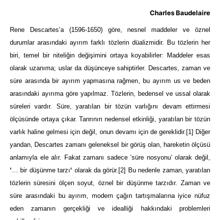
Charles Baudelaire
Rene Descartes’a (1596-1650) göre, nesnel maddeler ve öznel
durumlar arasındaki ayırım farklı tözlerin düalizmidir. Bu tözlerin her
biri, temel bir niteliğin değişimini ortaya koyabilirler: Maddeler esas
olarak uzanıma; uslar da düşünceye sahiptirler. Descartes, zaman ve
süre arasında bir ayırım yapmasına rağmen, bu ayırım us ve beden
arasındaki ayırıma göre yapılmaz. Tözlerin, bedensel ve ussal olarak
süreleri vardır. Süre, yaratılan bir tözün varlığını devam ettirmesi
ölçüsünde ortaya çıkar. Tanrının nedensel etkinliği, yaratılan bir tözün
varlık haline gelmesi için değil, onun devamı için de gereklidir.
[1]
Diğer
yandan, Descartes zamanı geleneksel bir görüş olan, hareketin ölçüsü
anlamıyla ele alır. Fakat zamanı sadece ‘süre nosyonu’ olarak değil,
‘
… bir düşünme tarzı
‘
olarak da görür.
[2]
Bu nedenle zaman, yaratılan
tözlerin süresini ölçen soyut, öznel bir düşünme tarzıdır. Zaman ve
süre arasındaki bu ayırım, modern çağın tartışmalarına iyice nüfuz
eden zamanın gerçekliği ve idealliği hakkındaki problemleri