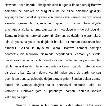
Newtoncu teze hazırlık niteliğinde olan bir görüş ifade eder.
[4]
Barrow,
zamanın ne hareket ne durgunluk ne de bilinç anlamına geldiğini
söyler; zaman doğal dünyanın konumunu veya varoluşunu göz önüne
almadan düzenli bir biçimde akıp gider. Biz zamanı bazı ölçüler
aracılığıyla algılarız, ama algı zamanın varoluşu için gerekli değildir.
Zamanın ölçümü, hareketi gerektirir. Zaman, eş dağılımlı olarak aktığı
için de yalnızca yalın eş dağılımlı hareket bir zaman ölçüsünde baz
alınabilir. Galileo ile uyuşumlu olarak Barrow, zamanı homojen
geometrik bir büyüklük biçiminde değerlendirir. Zaman ya sürekli
olarak akan bölünmez anlar yoludur ya da uzunlamasına yayılmış olan
tek bir anlar dizisidir. Her iki durumda da karşımıza düz matematiksel
bir çizgi çıkar. Zaman, dünya yaratılmadan önce de vardı; sonsuz
geçmişten sonsuz geleceğe doğru uzayıp gider. Bundan dolayı zaman
aktüel bir varoluş değildir, fakat potansiyel anlamda kalıcı bir
varoluştur. Barrow’a göre bu potansiyel zaman Tanrı’nın sonsuz
kalıcılığına eşittir.
Newton, Barrow’un bu görüşünü kabul etmez. Ona göre