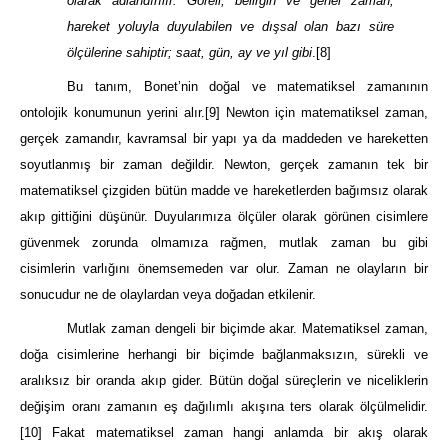
olarak adlandırılır. Göreli, belirgin ve genel zaman,
hareket yoluyla duyulabilen ve dışsal olan bazı süre
ölçülerine sahiptir; saat, gün, ay ve yıl gibi
.
[8]
Bu tanım, Bonet’nin doğal ve matematiksel zamanının
ontolojik konumunun yerini alır.
[9]
Newton için matematiksel zaman,
gerçek zamandır, kavramsal bir yapı ya da maddeden ve hareketten
soyutlanmış bir zaman değildir. Newton, gerçek zamanın tek bir
matematiksel çizgiden bütün madde ve hareketlerden bağımsız olarak
akıp gittiğini düşünür. Duyularımıza ölçüler olarak görünen cisimlere
güvenmek zorunda olmamıza rağmen, mutlak zaman bu gibi
cisimlerin varlığını önemsemeden var olur. Zaman ne olayların bir
sonucudur ne de olaylardan veya doğadan etkilenir.
Mutlak zaman dengeli bir biçimde akar. Matematiksel zaman,
doğa cisimlerine herhangi bir biçimde bağlanmaksızın, sürekli ve
aralıksız bir oranda akıp gider. Bütün doğal süreçlerin ve niceliklerin
değişim oranı zamanın eş dağılımlı akışına ters olarak ölçülmelidir.
[10]
Fakat matematiksel zaman hangi anlamda bir akış olarak