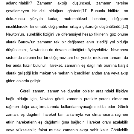
adlandırılabilir? Zamanın aktığı düşüncesi, zamanın tersine
çevrilemeyen bir dizi olduğunu gösterir.
[11]
Bununla birlikte, on
dokuzuncu yüzyıla kadar, matematiksel hesabın, değişken
niceliklerdeki kinematik değişmeleri ortaya çıkardığı düşünülürdü.
[12]
Newton’un, süreklilik fiziğini ve diferansiyel hesap fikirlerini göz önüne
alarak Barrow’un zamanın tek bir değişmez anın izlediği yol olduğu
düşüncesini, Newton’un da devam ettirdiğini söyleyebiliriz. Newtoncu
sistemde sürenin her bir değişmez anı her yerde, mekanın tamamı da
her anda hazır bulunur. Hareket, zamanın eş dağılımlı oranına karşıt
olarak geliştiği için mekan ve mekanın içerdikleri andan ana veya akıp
giden anlarda gelişir.
Göreli zaman, zaman ve duyulur objeler arasındaki ilişkiye
bağlı olduğu için, Newton göreli zamanın pratikte yararlı olmasına
rağmen doğa araştırmalarında kullanılamayacağını iddia eder. Göreli
zaman, eş dağılımlı hareket tam anlamıyla var olmamasına rağmen
etkin hareketlerin eş dağılımlılığına bağlıdır. Hareket oranı azalabilir
veya yükselebilir, fakat mutlak zamanın akışı sabit kalır. Görülebilir