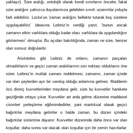
yaklaşır). Süre aralığı, ontolojik olarak kendi sınırlarını önceler, fakat
süre aralığını yalnızca duyularımıza gelebilen sınırlı uzanımlar yoluyla
fark edebiliriz. Locke’un ‘zaman aralığını bellekte tutarak boş sürelere
uygulayabiliriz’ ideasına Leibniz’in verdiği yanıt, ‘bunun ancak
zamanın etkin varlıklara olduğu kadar olası varlıklara da uygulandığını
göstermesi’ olmuştur. Bu açıdan bakıldığında, zaman ve süre, benzer
olan sonsuz doğrulardır.
Aristoteles gibi Leibniz de onların, zamanın parçaları
olmadıklarını ve geçici zaman aralıklarının son noktası olduklarını öne
sürer. Leibniz’in mutlak zamanı reddetmesi, zamanın, zaman içinde
var olan şeylerden ayrı bir varoluş olduğu anlamına gelmez. Maddenin
özü direnç kuvvetlerinden meydana gelir, süre bu kuvvetler harekete
geçtiğinde ortaya çıkar. Kuvvetler art arda gelme düzenine maddesel
cisimleri yerleştirme eğilimindedirler, yani mantıksal olarak geçici
bağıntılar meydana getirirler o halde zaman, bu düzen içindeki
bağıntılar sistemine dayanır. Kuvvetler düzeninde daha önce var olan
koşullar, daha sonra var olacak olan koşullar için bir zemin hazırlarlar.