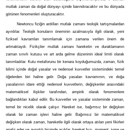
mutlak zaman da doğal dünyayı içinde barındıracaktır ve bu dünyada
görünen fenomenleri oluşturacaktır.
Newtoncu fiziğin ardılları mutlak zamanı teolojik tartışmalardan
ayırdılar. Teolojik konuların öneminin azalmasıyla ilgili olarak, yeni
fiziksel kavramları tanımlamak için zamana verilen önem de
artmaktaydı. Fizikçiler mutlak zamanı hareketin ve duraklamanın
zaman sınırlı kutusu ve art arda gelme düzeninin ideal limiti olarak
tanımladılar. Kutu metaforunu bir kenara koyduğumuzda, zaman, fizik
bilimi içinde doğal yasalar ve nedensel kuvvetler sistemindeki temel
öğelerden biri haline gelir. Doğa yasaları kavramının, ve doğa
yasalarının idare ettiği nedensel kuvvetlerin, değişkenler arasındaki
matematiksel ilişkiler tarafından, ampirik olarak fenomenlere
bağlandıkları kabul edilir. Bu kuvvetler ve yasalar sisteminde zaman,
temel bir nicelik olarak çalışır. Hareket ise, bağımsız bir değişken
olarak bir zaman işlevi haline gelir. Bağımsız bir matematiksel
değişken olarak zaman, hareketle ilgili olarak ortaya atılan yeni fikirleri
analiz eder ve ayrıntılı biçimde açıklar, hareket hızı, moment, ivme ve