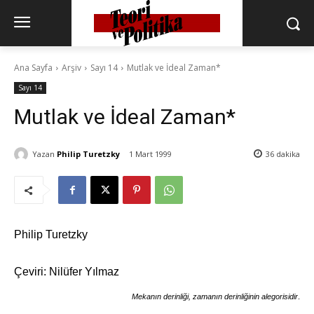
Ana Sayfa
Arşiv
Sayı 14
Mutlak ve İdeal Zaman*
Sayı 14
Mutlak ve İdeal Zaman*
Yazan
Philip Turetzky
1 Mart 1999
36
dakika
Philip Turetzky
Çeviri: Nilüfer Yılmaz
Mekanın derinliği, zamanın derinliğinin alegorisidir
.