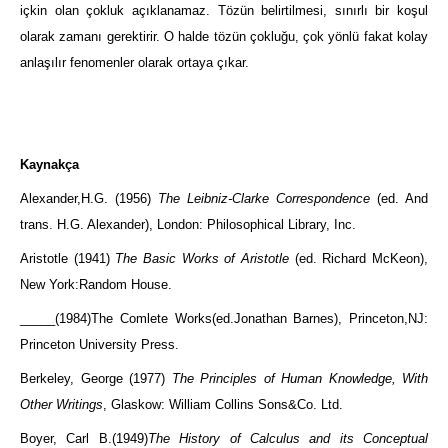
içkin olan çokluk açıklanamaz. Tözün belirtilmesi, sınırlı bir koşul
olarak zamanı gerektirir. O halde tözün çokluğu, çok yönlü fakat kolay
anlaşılır fenomenler olarak ortaya çıkar.
Kaynakça
Alexander,H.G. (1956)
The Leibniz-Clarke Correspondence
(ed. And
trans. H.G. Alexander), London: Philosophical Library, Inc.
Aristotle (1941)
The Basic Works of Aristotle
(ed. Richard McKeon),
New York:Random House.
_____(1984)The Comlete Works(ed.Jonathan Barnes), Princeton,NJ:
Princeton University Press.
Berkeley, George (1977)
The Principles of Human Knowledge, With
Other Writings
, Glaskow: William Collins Sons&Co. Ltd.
Boyer, Carl B.(1949)
The History of Calculus and its Conceptual