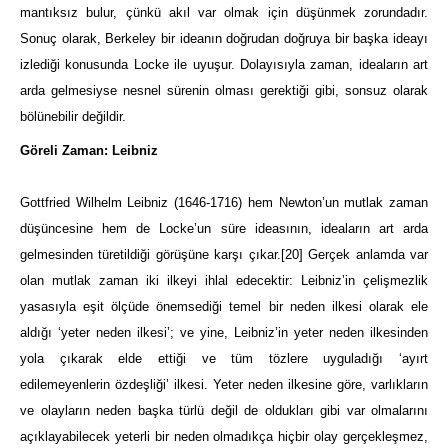
mantıksız bulur, çünkü akıl var olmak için düşünmek zorundadır.
Sonuç olarak, Berkeley bir ideanın doğrudan doğruya bir başka ideayı
izlediği konusunda Locke ile uyuşur. Dolayısıyla zaman, ideaların art
arda gelmesiyse nesnel sürenin olması gerektiği gibi, sonsuz olarak
bölünebilir değildir.
Göreli Zaman: Leibniz
Gottfried Wilhelm Leibniz (1646-1716) hem Newton’un mutlak zaman
düşüncesine hem de Locke’un süre ideasının, ideaların art arda
gelmesinden türetildiği görüşüne karşı çıkar.
[20]
Gerçek anlamda var
olan mutlak zaman iki ilkeyi ihlal edecektir: Leibniz’in çelişmezlik
yasasıyla eşit ölçüde önemsediği temel bir neden ilkesi olarak ele
aldığı ‘yeter neden ilkesi’; ve yine, Leibniz’in yeter neden ilkesinden
yola çıkarak elde ettiği ve tüm tözlere uyguladığı ‘ayırt
edilemeyenlerin özdeşliği’ ilkesi. Yeter neden ilkesine göre, varlıkların
ve olayların neden başka türlü değil de oldukları gibi var olmalarını
açıklayabilecek yeterli bir neden olmadıkça hiçbir olay gerçekleşmez,