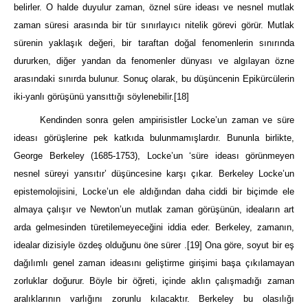
belirler. O halde duyulur zaman, öznel süre ideası ve nesnel mutlak
zaman süresi arasında bir tür sınırlayıcı nitelik görevi görür. Mutlak
sürenin yaklaşık değeri, bir taraftan doğal fenomenlerin sınırında
dururken, diğer yandan da fenomenler dünyası ve algılayan özne
arasındaki sınırda bulunur. Sonuç olarak, bu düşüncenin Epikürcülerin
iki-yanlı görüşünü yansıttığı söylenebilir.
[18]
Kendinden sonra gelen ampirisistler Locke’un zaman ve süre
ideası görüşlerine pek katkıda bulunmamışlardır. Bununla birlikte,
George Berkeley (1685-1753), Locke’un ‘süre ideası görünmeyen
nesnel süreyi yansıtır’ düşüncesine karşı çıkar. Berkeley Locke’un
epistemolojisini, Locke’un ele aldığından daha ciddi bir biçimde ele
almaya çalışır ve Newton’un mutlak zaman görüşünün, ideaların art
arda gelmesinden türetilemeyeceğini iddia eder. Berkeley, zamanın,
idealar dizisiyle özdeş olduğunu öne sürer .
[19]
Ona göre, soyut bir eş
dağılımlı genel zaman ideasını geliştirme girişimi başa çıkılamayan
zorluklar doğurur. Böyle bir öğreti, içinde aklın çalışmadığı zaman
aralıklarının varlığını zorunlu kılacaktır. Berkeley bu olasılığı