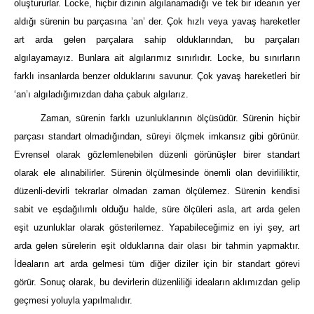
oluştururlar. Locke, hiçbir dizinin algılanamadığı ve tek bir ideanın yer
aldığı sürenin bu parçasına ’an’ der. Çok hızlı veya yavaş hareketler
art arda gelen parçalara sahip olduklarından, bu parçaları
algılayamayız. Bunlara ait algılarımız sınırlıdır. Locke, bu sınırların
farklı insanlarda benzer olduklarını savunur. Çok yavaş hareketleri bir
‘an’ı algıladığımızdan daha çabuk algılarız.
Zaman, sürenin farklı uzunluklarının ölçüsüdür. Sürenin hiçbir
parçası standart olmadığından, süreyi ölçmek imkansız gibi görünür.
Evrensel olarak gözlemlenebilen düzenli görünüşler birer standart
olarak ele alınabilirler. Sürenin ölçülmesinde önemli olan devirliliktir,
düzenli-devirli tekrarlar olmadan zaman ölçülemez. Sürenin kendisi
sabit ve eşdağılımlı olduğu halde, süre ölçüleri asla, art arda gelen
eşit uzunluklar olarak gösterilemez. Yapabileceğimiz en iyi şey, art
arda gelen sürelerin eşit olduklarına dair olası bir tahmin yapmaktır.
İdeaların art arda gelmesi tüm diğer diziler için bir standart görevi
görür. Sonuç olarak, bu devirlerin düzenliliği ideaların aklımızdan gelip
geçmesi yoluyla yapılmalıdır.