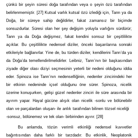
çünkü bir şeyin süresi doğa tarafından veya o şeyin özü tarafından
belirlenmemiştir.
[27]
Kutsal varlık kutsal özü izlediği için, Tanrı ya da
Doğa, bir süreye sahip değildirler, fakat zamansız bir biçimde
sonsuzdurlar. Süresi olan her şey değişim yoluyla varlığını sürdürür;
Tanrı ya da Doğa değişmez, fakat kendini sonsuz bir çeşitlilikte
açıklar. Bu çeşitlilikte nedensel diziler, önceki başarılarına sonraki
etkileriyle bağlanırlar. Yine de, bu türden diziler, kendilerini Tanrı’da ya
da Doğa’da temellendirilmelidirler. Leibniz, Tanrı’nın bir başkasından
ziyade diğer olası diziyi seçmesinin yeterli bir nedeni olduğunu iddia
eder. Spinoza ise Tanrı’nın nedenselliğinin, nedenler zincirindeki her
bir etkinin nedeninde içsel olduğunu öne sürer. Spinoza, nicelik
üzerine konuşurken, gelişi güzel nedenler zinciri ile süre arasında bir
ayırım yapar. Hayal gücüne alışık olan nicelik -sonlu ve bölünebilir
olan ve parçalardan oluşan- ile anlık tarafından bilinen tözsel niceliği
-sonsuz, bölünemez ve tek olan- birbirinden ayırır.
[28]
Bu anlamda, tözün verimli etkinliği nedensel kuvvetler
bağıntısından daha farklı bir tarzdadır. Bu etkinlik, Neoplatonik