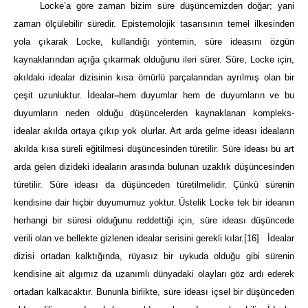
Locke’a göre zaman bizim süre düşüncemizden doğar; yani
zaman ölçülebilir süredir. Epistemolojik tasarısının temel ilkesinden
yola çıkarak Locke, kullandığı yöntemin, süre ideasını özgün
kaynaklarından açığa çıkarmak olduğunu ileri sürer. Süre, Locke için,
akıldaki idealar dizisinin kısa ömürlü parçalarından ayrılmış olan bir
çeşit uzunluktur. İdealar
–
hem duyumlar hem de duyumların ve bu
duyumların neden olduğu düşüncelerden kaynaklanan kompleks-
idealar akılda ortaya çıkıp yok olurlar. Art arda gelme ideası ideaların
akılda kısa süreli eğitilmesi düşüncesinden türetilir. Süre ideası bu art
arda gelen dizideki ideaların arasında bulunan uzaklık düşüncesinden
türetilir. Süre ideası da düşünceden türetilmelidir. Çünkü sürenin
kendisine dair hiçbir duyumumuz yoktur. Üstelik Locke tek bir ideanın
herhangi bir süresi olduğunu reddettiği için, süre ideası düşüncede
verili olan ve bellekte gizlenen idealar serisini gerekli kılar.
[16]
İdealar
dizisi ortadan kalktığında, rüyasız bir uykuda olduğu gibi sürenin
kendisine ait algımız da uzanımlı dünyadaki olayları göz ardı ederek
ortadan kalkacaktır. Bununla birlikte, süre ideası içsel bir düşünceden