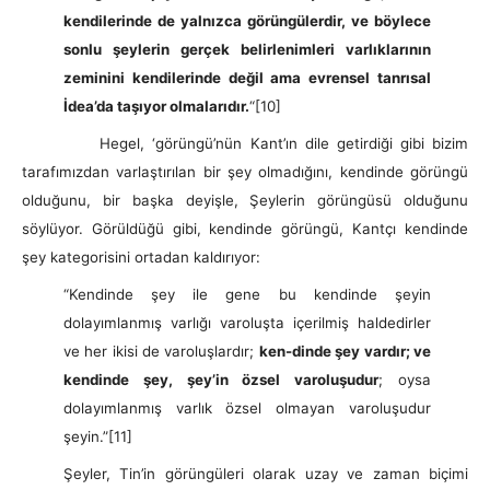
kendilerinde de yalnızca görüngülerdir, ve böylece
sonlu şeylerin gerçek belirlenimleri varlıklarının
zeminini kendilerinde değil ama evrensel tanrısal
İdea’da taşıyor olmalarıdır.
“
[10]
Hegel, ‘görüngü’nün Kant’ın dile getirdiği gibi bizim
tarafımızdan varlaştırılan bir şey olmadığını, kendinde görüngü
olduğunu, bir başka deyişle, Şeylerin görüngüsü olduğunu
söylüyor. Görüldüğü gibi, kendinde görüngü, Kantçı kendinde
şey kategorisini ortadan kaldırıyor:
“Kendinde şey ile gene bu kendinde şeyin
dolayımlanmış varlığı varoluşta içerilmiş haldedirler
ve her ikisi de varoluşlardır;
ken-dinde şey vardır; ve
kendinde şey, şey’in özsel varoluşudur
; oysa
dolayımlanmış varlık özsel olmayan varoluşudur
şeyin.”
[11]
Şeyler, Tin’in görüngüleri olarak uzay ve zaman biçimi