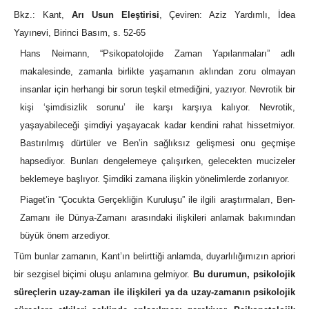
Bkz.: Kant,
Arı Usun Eleştirisi
, Çeviren: Aziz Yardımlı, İdea
Yayınevi, Birinci Basım, s. 52-65
Hans Neimann, “Psikopatolojide Zaman Yapılanmaları” adlı
makalesinde, zamanla birlikte yaşamanın aklından zoru olmayan
insanlar için herhangi bir sorun teşkil etmediğini, yazıyor. Nevrotik bir
kişi ‘şimdisizlik sorunu’ ile karşı karşıya kalıyor. Nevrotik,
yaşayabileceği şimdiyi yaşayacak kadar kendini rahat hissetmiyor.
Bastırılmış dürtüler ve Ben’in sağlıksız gelişmesi onu geçmişe
hapsediyor. Bunları dengelemeye çalışırken, gelecekten mucizeler
beklemeye başlıyor. Şimdiki zamana ilişkin yönelimlerde zorlanıyor.
Piaget’in “Çocukta Gerçekliğin Kuruluşu” ile ilgili araştırmaları, Ben-
Zamanı ile Dünya-Zamanı arasındaki ilişkileri anlamak bakımından
büyük önem arzediyor.
Tüm bunlar zamanın, Kant’ın belirttiği anlamda, duyarlılığımızın apriori
bir sezgisel biçimi oluşu anlamına gelmiyor.
Bu durumun, psikolojik
süreçlerin uzay-zaman ile ilişkileri ya da uzay-zamanın psikolojik