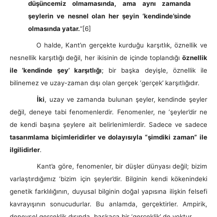
düşüncemiz olmamasında, ama aynı zamanda
şeylerin ve nesnel olan her şeyin ‘kendinde’sinde
olmasında yatar.
“
[6]
O halde, Kant’ın gerçekte kurduğu karşıtlık, öznellik ve
nesnellik karşıtlığı değil, her ikisinin de içinde toplandığı
öznellik
ile ‘kendinde şey’ karşıtlığı
; bir başka deyişle, öznellik ile
bilinemez ve uzay-zaman dışı olan gerçek ‘gerçek’ karşıtlığıdır.
İki
, uzay ve zamanda bulunan şeyler, kendinde şeyler
değil, deneye tabi fenomenlerdir. Fenomenler, ne ‘şeyler’dir ne
de kendi başına şeylere ait belirlenimlerdir. Sadece ve sadece
tasarımlama biçimleridirler ve dolayısıyla “şimdiki zaman” ile
ilgilidirler
.
Kant’a göre, fenomenler, bir düşler dünyası değil; bizim
varlaştırdığımız ‘bizim için şeyler’dir. Bilginin kendi kökenindeki
genetik farklılığının, duyusal bilginin doğal yapısına ilişkin felsefi
kavrayışının sonucudurlar. Bu anlamda, gerçektirler. Ampirik,
deneysel gerçeklik dışında, başkaca bir ‘gerçeklik’ de yoktur.