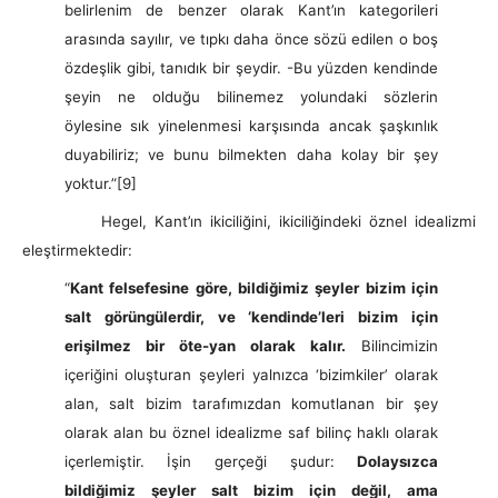
belirlenim de benzer olarak Kant’ın kategorileri
arasında sayılır, ve tıpkı daha önce sözü edilen o boş
özdeşlik gibi, tanıdık bir şeydir. -Bu yüzden kendinde
şeyin ne olduğu bilinemez yolundaki sözlerin
öylesine sık yinelenmesi karşısında ancak şaşkınlık
duyabiliriz; ve bunu bilmekten daha kolay bir şey
yoktur.”
[9]
Hegel, Kant’ın ikiciliğini, ikiciliğindeki öznel idealizmi
eleştirmektedir:
“
Kant felsefesine göre, bildiğimiz şeyler bizim için
salt görüngülerdir, ve ‘kendinde’leri bizim için
erişilmez bir öte-yan olarak kalır.
Bilincimizin
içeriğini oluşturan şeyleri yalnızca ‘bizimkiler’ olarak
alan, salt bizim tarafımızdan komutlanan bir şey
olarak alan bu öznel idealizme saf bilinç haklı olarak
içerlemiştir. İşin gerçeği şudur:
Dolaysızca
bildiğimiz şeyler salt bizim için değil, ama