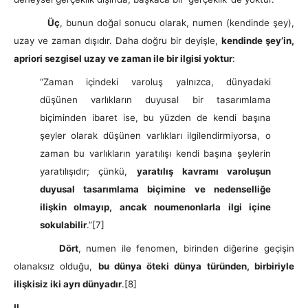
Üç
, bunun doğal sonucu olarak, numen (kendinde şey),
uzay ve zaman dışıdır. Daha doğru bir deyişle,
kendinde şey’in,
apriori sezgisel uzay ve zaman ile bir ilgisi yoktur
:
“Zaman içindeki varoluş yalnızca, dünyadaki
düşünen varlıkların duyusal bir tasarımlama
biçiminden ibaret ise, bu yüzden de kendi başına
şeyler olarak düşünen varlıkları ilgilendirmiyorsa, o
zaman bu varlıkların yaratılışı kendi başına şeylerin
yaratılışıdır; çünkü,
yaratılış kavramı varoluşun
duyusal tasarımlama biçimine ve nedenselliğe
ilişkin olmayıp, ancak noumenonlarla ilgi içine
sokulabilir
.”
[7]
Dört
, numen ile fenomen, birinden diğerine geçişin
olanaksız olduğu,
bu dünya öteki dünya türünden, birbiriyle
ilişkisiz iki ayrı dünyadır
.
[8]
II.