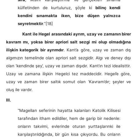
külfetinden de kurtuluruz, şöyle ki
bilinç kendi
kendini sınamakta iken, bize düşen yalnızca
seyretmektir
.”
[18]
Kant ile Hegel arasındaki ayrım, uzay ve zamanın birer
kavram mı, yoksa birer apriori salt sezgi mi olup olmadığına
ilişkin kategorik bir ayrımdır
. Kant’a göre, uzay ve zaman dış
algımızın temelinde olan apriori salt sezgidir. Algı ve deney dışı
olan ‘kendinde şey’, uzay ve zaman dışıdır. Kant’ın tezi idealisttir.
Uzay ve zamana ilişkin Hegelci tez maddecidir. Hegel’e göre,
uzay ve zaman birer saltık somut olan ‘Kavram’dır; şeyler ve
oluş ile vardır.
III.
“Magellan seferinin hayatta kalanları Katolik Kilisesi
tarafından itham edildiler, hem de garip bir nedenle:
onların takvimi, evlerinde oturan yurttaşlarınki ile
karşılaştırıldığında, bir gün kısa çıkıyordu. Bu onların