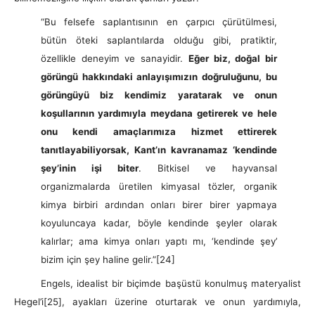
“Bu felsefe saplantısının en çarpıcı çürütülmesi,
bütün öteki saplantılarda olduğu gibi, pratiktir,
özellikle deneyim ve sanayidir.
Eğer biz, doğal bir
görüngü hakkındaki anlayışımızın doğruluğunu, bu
görüngüyü biz kendimiz yaratarak ve onun
koşullarının yardımıyla meydana getirerek ve hele
onu kendi amaçlarımıza hizmet ettirerek
tanıtlayabiliyorsak, Kant’ın kavranamaz ‘kendinde
şey’inin işi biter
. Bitkisel ve hayvansal
organizmalarda üretilen kimyasal tözler, organik
kimya birbiri ardından onları birer birer yapmaya
koyuluncaya kadar, böyle kendinde şeyler olarak
kalırlar; ama kimya onları yaptı mı, ‘kendinde şey’
bizim için şey haline gelir.”
[24]
Engels, idealist bir biçimde başüstü konulmuş materyalist
Hegel’i
[25], ayakları üzerine oturtarak ve onun yardımıyla,