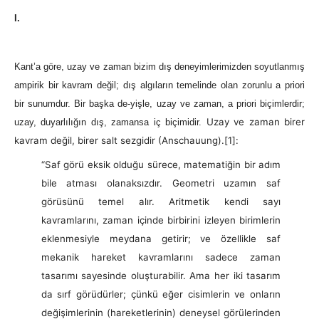
I.
Kant’a göre, uzay ve zaman bizim dış deneyimlerimizden soyutlanmış
ampirik bir kavram değil; dış algıların temelinde olan zorunlu a priori
bir sunumdur. Bir başka de-yişle, uzay ve zaman, a priori biçimlerdir;
Uzay ve zaman birer
uzay, duyarlılığın dış, zamansa iç biçimidir.
kavram değil, birer salt sezgidir (Anschauung).
[1]:
“Saf görü eksik olduğu sürece, matematiğin bir adım
bile atması olanaksızdır. Geometri uzamın saf
görüsünü temel alır. Aritmetik kendi sayı
kavramlarını, zaman içinde birbirini izleyen birimlerin
eklenmesiyle meydana getirir; ve özellikle saf
mekanik hareket kavramlarını sadece zaman
tasarımı sayesinde oluşturabilir. Ama her iki tasarım
da sırf görüdürler; çünkü eğer cisimlerin ve onların
değişimlerinin (hareketlerinin) deneysel görülerinden