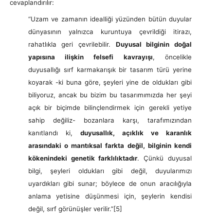
cevaplandırılır:
“Uzam ve zamanın idealliği yüzünden bütün duyular
dünyasının yalnızca kuruntuya çevrildiği itirazı,
rahatlıkla geri çevrilebilir.
Duyusal bilginin doğal
yapısına ilişkin felsefi kavrayışı
, öncelikle
duyusallığı sırf karmakarışık bir tasarım türü yerine
koyarak -ki buna göre, şeyleri yine de oldukları gibi
biliyoruz, ancak bu bizim bu tasarımımızda her şeyi
açık bir biçimde bilinçlendirmek için gerekli yetiye
sahip değiliz- bozanlara karşı, tarafımızından
kanıtlandı ki,
duyusallık, açıklık ve karanlık
arasındaki o mantıksal farkta değil, bilginin kendi
kökenindeki genetik farklılıktadır
. Çünkü duyusal
bilgi, şeyleri oldukları gibi değil, duyularımızı
uyardıkları gibi sunar; böylece de onun aracılığıyla
anlama yetisine düşünmesi için, şeylerin kendisi
değil, sırf görünüşler verilir.”
[5]