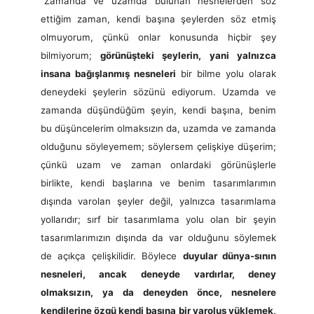
“Zamanda ve uzamda bulunan nesnelerden söz
ettiğim zaman, kendi başına şeylerden söz etmiş
olmuyorum, çünkü onlar konusunda hiçbir şey
bilmiyorum;
görünüşteki şeylerin, yani yalnızca
insana bağışlanmış nesneleri
bir bilme yolu olarak
deneydeki şeylerin sözünü ediyorum. Uzamda ve
zamanda düşündüğüm şeyin, kendi başına, benim
bu düşüncelerim olmaksızın da, uzamda ve zamanda
olduğunu söyleyemem; söylersem çelişkiye düşerim;
çünkü uzam ve zaman onlardaki görünüşlerle
birlikte, kendi başlarına ve benim tasarımlarımın
dışında varolan şeyler değil, yalnızca tasarımlama
yollarıdır; sırf bir tasarımlama yolu olan bir şeyin
tasarımlarımızın dışında da var olduğunu söylemek
de açıkça çelişkilidir. Böylece
duyular dünya-sının
nesneleri, ancak deneyde vardırlar, deney
olmaksızın, ya da deneyden önce, nesnelere
kendilerine özgü kendi başına bir varoluş yüklemek,