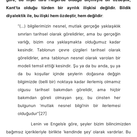
Kant’ta olduğu türden bir ayrılık ilişkisi değildir. Bildik
diyalektik ile, bu ilişki hem özdeştir, hem değildir
:
“(…) bilgilerimizin nesnel, mutlak gerçeğe yaklaşıklık
sınırları tarihsel olarak görelidirler, ama bu gerçeğin
varlığı, bizim ona yaklaşmakta olduğumuz kadar
kesindir. Tablonun çevre çizgileri tarihsel olarak
görelidirler, ama tablonun nesnel olarak varolan bir
modeli temsil ettiği kesindir. Şu ya da bu anda, şu ya
da bu koşullar içinde şeylerin doğasına değgin
bilgimizde (belli bir) noktaya kadar ilerlemiş olmamız
olgusu tarihsel bakımdan görelidir, ama hiçbir
bakımdan göreli olmayan şey, bu cinsten her
bulgunun ‘mutlak nesnel bilgi’nin bir ilerlemesi
olduğudur”
[27]
Lenin ve Engels’e göre, şeyler bizim bilincimizden
bağımsız içerikleriyle birlikte ‘kendinde şey’ olarak vardırlar. Bu