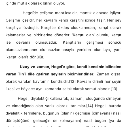
içinde mutlak olarak bilinir oluyor.
Hegel’de çelişme mantıksaldır, mantık alanında işliyor.
Çelişme içseldir, her kavram kendi karşıtını içinde taşır. Her şey
karşıtıyla özdeştir. Karşıtlar özdeş olduklarından, karşıt olarak
kalamazlar ve birbirlerine dönerler. ‘Karşıtı olan’ olumlu, karşıt
ise devamlı olumsuzdur. Karşıtların çelişmesi sonucu
olumsuzlanmanın olumsuzlanmasıyla yeniden olumluya, yani
‘karşıtı olan’a dönülür.
Uzay ve zaman, Hegel’e göre, kendi kendinin bilincine
varan Tin’i dile getiren şeylerin biçimleridirler
. Zaman dışsal
olarak varolan kavramın kendisidir.
[12] Kavram dirimli her şeyin
ilkesi ve böylece aynı zamanda saltık olarak somut olandır.
[13]
Hegel, diyalektiği kullanarak, zamanı, olduğunda olmayan
ve olmadığında olan varlık olarak, tanımlar.
[14] Hegel, burada
diyalektik terimlerle, bugünün (olanın) geçmişe (olmayana) nasıl
dönüştüğünü, geleceğin de (olmayanın) nasıl bugün (ya da