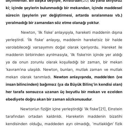
biçimleridir. Bir başka deyişle, Aristo’dan
[20]
bu yana biliyoruz
ki; içinde şeylerin bulunmadığı bir mekandan, içinde maddesel
sürecin (şeylerin yer değiştirmesi, artarda sıralanması vb.)
yeralmadığı bir zamandan söz etme olanağı yoktur
.
Newton, ‘ilk fiske’ anlayışıyla, hareketi maddenin dışına
yerleştirdi. ‘İlk fiske’ anlayışı, maddenin hareketsiz bir halde
varolabileceği varsayımını doğal olarak içeriyordu. Hareket ile
maddenin birbirinden ayrılmasıyla, ‘ilk fiske’nin içinde yer aldığı
ya da onun zorunlu olarak koşulladığı bir zaman, bir mekan
‘kavram’ına ulaşıldı. Newton, bunları, mutlak zaman ve mutlak
mekan olarak tanımladı.
Newton anlayışında, madde’den (ve
insan bilincinden) bağımsız (ya da Büyük Bilinç’in kendisi olan)
her tarafa sonsuzca uzanan üç boyutlu bir mekan ve ezelden
ebediyete doğru akan bir zaman sözkonusudur
.
Newton’un fiziğin içine yerleştirdiği ‘ilk fiske’
[21], Einstein
tarafından ortadan kaldırıldı. Hareketin maddenin bizatihi
kendisinden olduğu, maddeden ayrı olmadığı, ‘mutlaklığın’ fizik