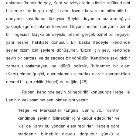
anlamda ‘kendinde şey’, Kant ve izleyicilerinin ileri sürdükleri gibi
bilinemez bir kurgu değil, bizim dışımızda varolan bilinebilir bir
dünyanın soyutlama düzeyidir. Şeyler, duyumlarımız aracılığıyla
yaklaşık (göreli) olarak kavranır. Duyum nesnel dünyanın öznel
bir imgesidir. Başka bir deyişle, nesnel gerçek öznel bir imgeye,
yani nesnel hakikate dönüşür. Bir başka ifadeyle, kendinde
şeyler bizim için şeylere dönüşürler. ‘Bizim için şey’, kendinde
şeyin bir parçası ya da sadece bir yönüdür. ‘Kendinde şey’, hiçbir
zaman ulaşılamayan, ne idüğü belirsiz, ‘bilinemez bir alan’
(Kant) olmadığı gibi, duyumlarımızla mutlak olarak kavranabilen
nesnel bir gerçeklik (Hegel) de değildir
[28].
Ruben, kendinde şeyin bilinebilirliği konusunda Hegel ile
Lenin’in yaklaşımının aynı olmadığını yazar:
“Hegel ve Marksistler (Engels, Lenin, vb.) Kant’ın
kendinde şeyinin bilinebilirliliğini kabul edebilirler ve
ikisi de Kant’ı bu yönden eleştirebilirler. Hegel’e göre
maddenin bilinebilir olduğu doğrudur çünkü o