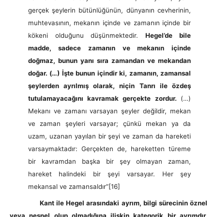
gerçek şeylerin bütünlüğünün, dünyanın cevherinin,
muhtevasının, mekanın içinde ve zamanın içinde bir
kökeni olduğunu düşünmektedir.
Hegel’de bile
madde, sadece zamanın ve mekanın içinde
doğmaz, bunun yanı sıra zamandan ve mekandan
doğar. (…) İşte bunun içindir ki, zamanın, zamansal
şeylerden ayrılmış olarak, niçin Tanrı ile özdeş
tutulamayacağını kavramak gerçekte zordur.
(…)
Mekanı ve zamanı varsayan şeyler değildir, mekan
ve zaman şeyleri varsayar; çünkü mekan ya da
uzam, uzanan yayılan bir şeyi ve zaman da hareketi
varsaymaktadır: Gerçekten de, hareketten türeme
bir kavramdan başka bir şey olmayan zaman,
hareket halindeki bir şeyi varsayar. Her şey
mekansal ve zamansaldır”
[16]
Kant ile Hegel arasındaki ayrım, bilgi sürecinin öznel
veya nesnel olup olmadığına ilişkin kategorik bir ayrımdır.