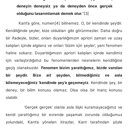
deneyin deneysiz ya da deneyden önce gerçek
olduğunu tasarımlamak demek olur.
“
[3]
Kant’a göre, numen
[4] bilinemez. O, bir kendinde şey’dir.
Kendiliğinde şeyler, bize oldukları gibi görünmezler. Daha doğru
bir ifadeyle, bizler, onları duyarlılığımızın apriori zaman ve uzay
kalıpları içinde algılarız ve onları ‘bizim için şeyler’, yani fenomen
haline sokarız. Duyarlılığımızın apriori kalıpları içinde kendimiz
için varlaştırdığımız bu fenomenlerden nesnelerin kendiliğine
geçiş olanaksızdır.
Fenomen bizim yarattığımız, bizde varolan
bir şeydir. Bize ait şeyden, bilmediğimiz ve asla
bilemeyeceğimiz ‘kendinde şey’e geçemeyiz
. Kendinde şey, bir
deney, bir bilim konusu olamaz. Olsa olsa bir inanç konusu
olabilir.
‘Gerçek gerçek’ olanla asla ilişki kuramayacağımız ve
kendi yarattığımız bir evrende yaşamak zorunda olduğumuz
yolundaki, Kant’a yönelen itirazlar, Kant tarafından şöyle