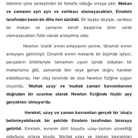
biliminin içine yerleştirilen bir felsefe olduğu ortaya çıktı.
Mekan
ve zamanın ayrı ayrı ve varlıksız olamayacakları, Einstein
tarafından kesin bir dille ileri sürüldü
. Bir başka deyişle, varlıksız
bir mekan ve zamanın kendi başlarına birer varlık
olamayacakları fiziki olarak anlaşılmış oldu.
Newton ‘statik’ evren anlayışının yerine, ‘dinamik’ evren
anlayışını getirmişti. Dinamik evren mekanik bir biçimde işliyor;
parçaların birbirleriyle tamamen uyum içinde oldukları bir
mekanizma gibi, zamanda ileri veya geriye doğru hareket
edebiliyordu. Her olay tersinde de olsa Newton fiziğine uygun
oluyordu.
‘Mutlak uzay’ ve ‘mutlak zaman’ kavramlarının
doğrudan bir uzantısı olarak Newton fiziğinde hiçbir şey
gerçekten ‘olmuyor’du
.
Hareket, uzay ve zaman kavramları gerçek bir ‘oluş’u
betimleyebilecek bir şekilde Einstein tarafından biraraya
getirild
i. Einstein, evrenin dört boyutlu uzay-zaman sürekliliği
olduğunu ortaya koydu. Mutlak uzay ve zaman kavramları