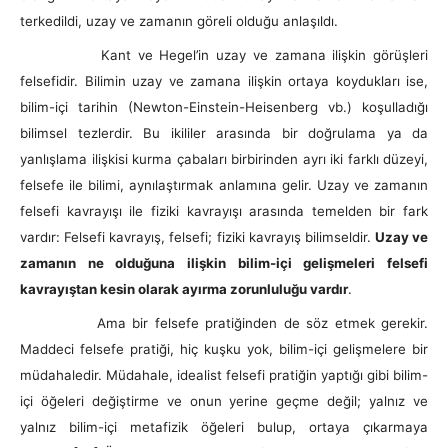
terkedildi, uzay ve zamanın göreli olduğu anlaşıldı.
Kant ve Hegel’in uzay ve zamana ilişkin görüşleri
felsefidir. Bilimin uzay ve zamana ilişkin ortaya koydukları ise,
bilim-içi tarihin (Newton-Einstein-Heisenberg vb.) koşulladığı
bilimsel tezlerdir. Bu ikililer arasında bir doğrulama ya da
yanlışlama ilişkisi kurma çabaları birbirinden ayrı iki farklı düzeyi,
felsefe ile bilimi, aynılaştırmak anlamına gelir. Uzay ve zamanın
felsefi kavrayışı ile fiziki kavrayışı arasında temelden bir fark
vardır: Felsefi kavrayış, felsefi; fiziki kavrayış bilimseldir.
Uzay ve
zamanın ne olduğuna ilişkin bilim-içi gelişmeleri felsefi
kavrayıştan kesin olarak ayırma zorunluluğu vardır
.
Ama bir felsefe pratiğinden de söz etmek gerekir.
Maddeci felsefe pratiği, hiç kuşku yok, bilim-içi gelişmelere bir
müdahaledir. Müdahale, idealist felsefi pratiğin yaptığı gibi bilim-
içi öğeleri değiştirme ve onun yerine geçme değil; yalnız ve
yalnız bilim-içi metafizik öğeleri bulup, ortaya çıkarmaya