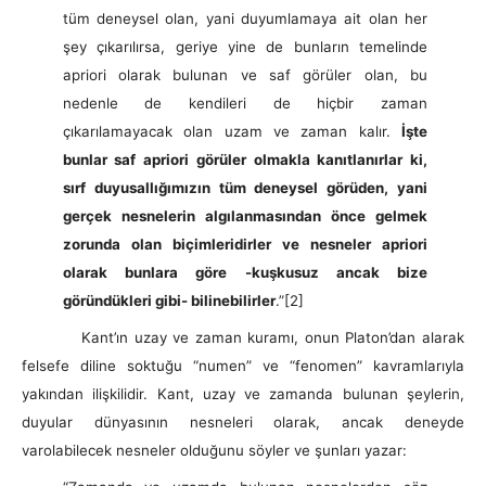
tüm deneysel olan, yani duyumlamaya ait olan her
şey çıkarılırsa, geriye yine de bunların temelinde
apriori olarak bulunan ve saf görüler olan, bu
nedenle de kendileri de hiçbir zaman
çıkarılamayacak olan uzam ve zaman kalır.
İşte
bunlar saf apriori görüler olmakla kanıtlanırlar ki,
sırf duyusallığımızın tüm deneysel görüden, yani
gerçek nesnelerin algılanmasından önce gelmek
zorunda olan biçimleridirler ve nesneler apriori
olarak bunlara göre -kuşkusuz ancak bize
göründükleri gibi- bilinebilirler
.”
[2]
Kant’ın uzay ve zaman kuramı, onun Platon’dan alarak
felsefe diline soktuğu “numen” ve “fenomen” kavramlarıyla
yakından ilişkilidir. Kant, uzay ve zamanda bulunan şeylerin,
duyular dünyasının nesneleri olarak, ancak deneyde
varolabilecek nesneler olduğunu söyler ve şunları yazar: