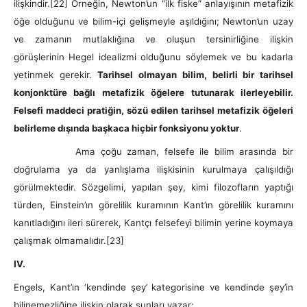
ilişkindir.
[22] Örneğin, Newton’un “ilk fiske” anlayışının metafizik
öğe olduğunu ve bilim-içi gelişmeyle aşıldığını; Newton’un uzay
ve zamanın mutlaklığına ve oluşun tersinirliğine ilişkin
görüşlerinin Hegel idealizmi olduğunu söylemek ve bu kadarla
yetinmek gerekir.
Tarihsel olmayan bilim, belirli bir tarihsel
konjonktüre bağlı metafizik öğelere tutunarak ilerleyebilir.
Felsefi maddeci pratiğin, sözü edilen tarihsel metafizik öğeleri
belirleme dışında başkaca hiçbir fonksiyonu yoktur
.
Ama çoğu zaman, felsefe ile bilim arasında bir
doğrulama ya da yanlışlama ilişkisinin kurulmaya çalışıldığı
görülmektedir. Sözgelimi, yapılan şey, kimi filozofların yaptığı
türden, Einstein’ın görelilik kuramının Kant’ın görelilik kuramını
kanıtladığını ileri sürerek, Kantçı felsefeyi bilimin yerine koymaya
çalışmak olmamalıdır.
[23]
IV.
Engels, Kant’ın ‘kendinde şey’ kategorisine ve kendinde şey’in
bilinemezliğine ilişkin olarak şunları yazar: