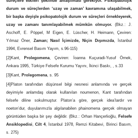
süreçlere etkileri şeklinde anlaşılması gerekiyor. Psikopatolojik
durum ve süreçlerden ‘uzay ve zaman’ kavramına ulaşabilmek,
bir başka deyişle psikopatolojik durum ve süreçleri örnekleyerek,
uzay ve zamanı tanımlayabilmek mümkün olmuyor.
(Bkz.: J.
Aschoff, E. Pöppel, M Eigen, E. Lüscher, H. Heimann, Çeviren:
Yılmaz Öner,
Zaman; Nasıl İçimizde, Niçin Dışımızda
, İstanbul
1994, Evrensel Basım Yayım, s.96-115)
[2]Kant,
Prolegomena
, Çeviren: İoanna Kuçuradi-Yusuf Örnek,
Ankara 1995, Türkiye Felsefe Kurumu Yayını, İkinci Baskı, , s.33
[3]Kant,
Prolegomena
, s. 95
[4]Platon tarafından düşünsel bilgi nesnesi anlamında ve gerçek
deyimiyle anlamdaş olarak kullanılan noumenon, Kant tarafından
felsefe diline sokulmuştur. Platon’a göre, gerçek idea’lardır ve
noeton’dur, duyularımızla algılanabilen phainomena gerçek olmayan
görüntüden başka bir şey değildir. (Bkz.: Orhan Hançerlioğlu,
Felsefe
Ansiklopedisi
,
Cilt 4
, İstanbul 1978, Remzi Kitabevi, Birinci Basım,
s. 275)