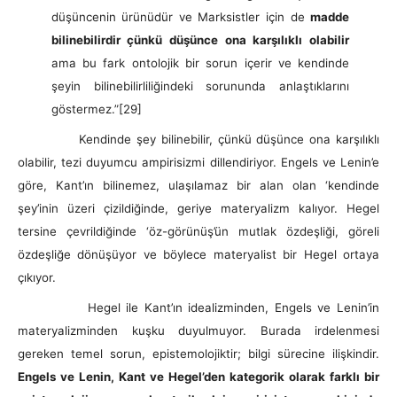
düşüncenin ürünüdür ve Marksistler için de
madde
bilinebilirdir çünkü düşünce ona karşılıklı olabilir
ama bu fark ontolojik bir sorun içerir ve kendinde
şeyin bilinebilirliliğindeki sorununda anlaştıklarını
göstermez.”
[29]
Kendinde şey bilinebilir, çünkü düşünce ona karşılıklı
olabilir, tezi duyumcu ampirisizmi dillendiriyor. Engels ve Lenin’e
göre, Kant’ın bilinemez, ulaşılamaz bir alan olan ‘kendinde
şey’inin üzeri çizildiğinde, geriye materyalizm kalıyor. Hegel
tersine çevrildiğinde ‘öz-görünüş’ün mutlak özdeşliği, göreli
özdeşliğe dönüşüyor ve böylece materyalist bir Hegel ortaya
çıkıyor.
Hegel ile Kant’ın idealizminden, Engels ve Lenin’in
materyalizminden kuşku duyulmuyor. Burada irdelenmesi
gereken temel sorun, epistemolojiktir; bilgi sürecine ilişkindir.
Engels ve Lenin, Kant ve Hegel’den kategorik olarak farklı bir