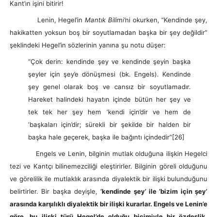
Kant’ın işini bitirir!
Lenin, Hegel’in
Mantık Bilimi’
ni okurken, “Kendinde şey,
hakikatten yoksun boş bir soyutlamadan başka bir şey değildir”
şeklindeki Hegel’in sözlerinin yanına şu notu düşer:
“Çok derin: kendinde şey ve kendinde şeyin başka
şeyler için şey’e dönüşmesi (bk. Engels). Kendinde
şey genel olarak boş ve cansız bir soyutlamadır.
Hareket halindeki hayatın içinde bütün her şey ve
tek tek her şey hem ‘kendi için’dir ve hem de
‘başkaları için’dir; sürekli bir şekilde bir halden bir
başka hale geçerek, başka ile bağıntı içindedir”
[26]
Engels ve Lenin, bilginin mutlak olduğuna ilişkin Hegelci
tezi ve Kantçı bilinemezciliği eleştirirler. Bilginin göreli olduğunu
ve görelilik ile mutlaklık arasında diyalektik bir ilişki bulunduğunu
belirtirler. Bir başka deyişle,
‘kendinde şey’ ile ‘bizim için şey’
arasında karşılıklı diyalektik bir ilişki kurarlar. Engels ve Lenin’e
göre, bu ilişki türü Hegel’de olduğu biçimiyle bir özdeşlik,