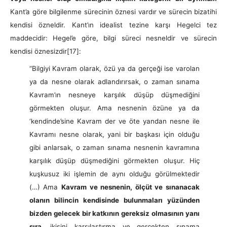
Kant’a göre bilgilenme sürecinin öznesi vardır ve sürecin bizatihi
kendisi özneldir. Kant’ın idealist tezine karşı Hegelci tez
maddecidir: Hegel’e göre, bilgi süreci nesneldir ve sürecin
kendisi öznesizdir
[17]:
“Bilgiyi Kavram olarak, özü ya da gerçeği ise varolan
ya da nesne olarak adlandırırsak, o zaman sınama
Kavram’ın nesneye karşılık düşüp düşmediğini
görmekten oluşur. Ama nesnenin özüne ya da
‘kendinde’sine Kavram der ve öte yandan nesne ile
Kavramı nesne olarak, yani bir başkası için olduğu
gibi anlarsak, o zaman sınama nesnenin kavramına
karşılık düşüp düşmediğini görmekten oluşur. Hiç
kuşkusuz iki işlemin de aynı olduğu görülmektedir
(…) Ama
Kavram ve nesnenin, ölçüt ve sınanacak
olanın bilincin kendisinde bulunmaları yüzünden
bizden gelecek bir katkının gereksiz olmasının yanı
sıra
, ikisini karşılaştırma ve gerçekten sınama