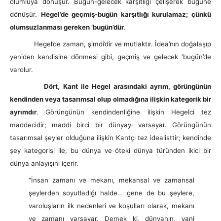
olumluya dönüşür. Bugün-gelecek karşıtlığı çelişerek bugüne
dönüşür.
Hegel’de geçmiş-bugün karşıtlığı kurulamaz; çünkü
olumsuzlanması gereken ‘bugün’dür
.
Hegel’de zaman, şimdi’dir ve mutlaktır. İdea’nın doğalaşıp
yeniden kendisine dönmesi gibi, geçmiş ve gelecek ‘bugün’de
varolur.
Dört
,
Kant ile Hegel arasındaki ayrım, görüngünün
kendinden veya tasarımsal olup olmadığına ilişkin kategorik bir
ayrımdır
. Görüngünün kendindenliğine ilişkin Hegelci tez
maddecidir; maddi birci bir dünyayı varsayar. Görüngünün
tasarımsal şeyler olduğuna ilişkin Kantçı tez idealisttir; kendinde
şey kategorisi ile, bu dünya ve öteki dünya türünden ikici bir
dünya anlayışını içerir.
“İnsan zamanı ve mekanı, mekansal ve zamansal
şeylerden soyutladığı halde… gene de bu şeylere,
varoluşların ilk nedenleri ve koşulları olarak, mekanı
ve zamanı varsayar. Demek ki, dünyanın, yani