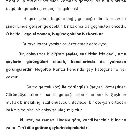
olan) olup çıktığını betimler. Zamanın gerçeği, bir bütün olarak
bugünde gerçekleşen geçmiş-gelecektir.
Hegelci şimdi, bugüne değil, geleceğe dönük bir andır:
şimdi içinde gelişen gelecektir, bir bakıma da geçmişten öncedir.
O halde
Hegelci zaman, bugüne çakılan bir kazıktır
.
Buraya kadar yazılanları özetlemek gerekiyor:
Bir
, dolaysızca bildiğimiz
şeyler
, salt bizim için değil, ama
şeylerin görüngüleri olarak, kendilerinde de yalnızca
görüngülerdir
. Hegel’de Kantçı kendinde şey kategorisine yer
yoktur.
Saltık gerçek (öz) ile görüngüsü (şeyler) özdeştirler.
Görüngüyü bilmek, saltık gerçeği bilmek demektir. Şeylerin
mutlak bilinebilirliği sözkonusudur. Böylece, bir öte-yan ortadan
kalkmış ve birci bir anlayışa ulaşılmış olur.
İki
, uzay ve zaman, Hegel’e göre, kendi kendinin bilincine
varan
Tin’i dile getiren şeylerin biçimleridir
.