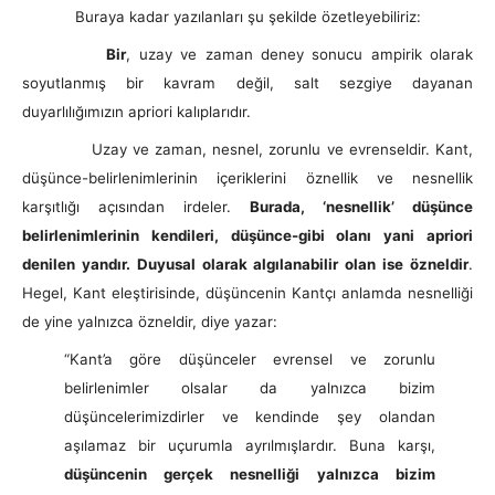
Buraya kadar yazılanları şu şekilde özetleyebiliriz:
Bir
, uzay ve zaman deney sonucu ampirik olarak
soyutlanmış bir kavram değil, salt sezgiye dayanan
duyarlılığımızın apriori kalıplarıdır.
Uzay ve zaman, nesnel, zorunlu ve evrenseldir. Kant,
düşünce-belirlenimlerinin içeriklerini öznellik ve nesnellik
karşıtlığı açısından irdeler.
Burada, ‘nesnellik’ düşünce
belirlenimlerinin kendileri, düşünce-gibi olanı yani apriori
denilen yandır. Duyusal olarak algılanabilir olan ise özneldir
.
Hegel, Kant eleştirisinde, düşüncenin Kantçı anlamda nesnelliği
de yine yalnızca özneldir, diye yazar:
“Kant’a göre düşünceler evrensel ve zorunlu
belirlenimler olsalar da yalnızca bizim
düşüncelerimizdirler ve kendinde şey olandan
aşılamaz bir uçurumla ayrılmışlardır. Buna karşı,
düşüncenin gerçek nesnelliği yalnızca bizim