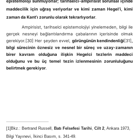
epistemoloji sunmuyorlar; tarihselci-ampirisist sorunsal içinde
maddecilik için uğraş veriyorlar ve kimi zaman Hegel’i, kimi
zaman da Kant’ı zorunlu olarak tekrarlıyorlar
.
Ampirisist, tarihselci epistemolojiyi yinelemeden, bilgi ile
gerçek nesneyi bağlantılandırma çabalarının içerisinde olmak
gerekiyor.[30] Her şeyden evvel,
görüngünün kendindenliği
[31]
,
bilgi sürecinin öznesiz ve nesnel bir süreç ve uzay-zamanın
birer kavram olduğuna ilişkin Hegelci tezlerin maddeci
olduğunu ve bu üç temel tezin izlenmesinin zorunluluğunu
belirtmek gerekiyor
.
[1]Bkz.: Bertrand Russell,
Batı Felsefesi Tarihi
,
Cilt 2
, Ankara 1973,
Bilgi Yayınevi, İkinci Basım, s. 341-49.