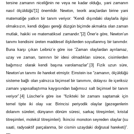
tersine zamanın niceliğinin ne veya ne kadar olduğu, yani zamanın
nasıl ölçüldüğü”
[1]
önemlid
ir. Newton, teorik araçlardan birine yani
matematiğe yatkın bir tanım veriyor: “Kendi dışındaki olaylarla ilgisi
olmaksızın, kendi doğası gereği düzgün biçimde akmakta olan zaman
mutlak, hakiki ve matematiksel zamandır.”
[2]
Öner’e göre, Newton’un
tanımı kendisini üreten maddesel ilişkilerden soyutlanmış bir tanımdır.
Buna karşı çıkan Leibniz’e göre ise “Zaman olaylardan ayrılamaz,
uzay ve zaman, tanrının bir idesi olmadıkları sürece, cisimlerden
bağımsız olarak kendi başına varolamazlar”.
[3]
Fizik uzun süre,
Ne
wton’un tanımı ile hareket etmiştir. Einstein ise “zamanın, ölçüldüğü
sisteme bağlı olan yalnızca biçimsel bir tanımını, dolayısı ile içeriksiz
zamanı yapısallaştırma kaygısından bağımsız salt biçimsel bir tanım
veriyor”.
[4]
Lüscher’e göre ise “fizikteki bi
r zamanı saptamak için
temel tipte iki olay var. Birincisi periyodik olaylar (gezegenlerin
dolanım süreleri, dünyanın dönüm süresi, sarkaç titreşimleri, kristal
titreşimleri, molekül titreşimleri). İkincisi monoton seyreden olaylar (su
saati, radyoaktif
p
arçalanma, bir cismin uzaydaki doğrusal hareketi)”.