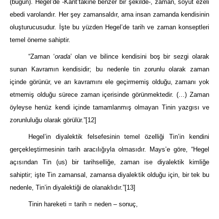
(bugün). Hegel’de -Kant’takine benzer bir şekilde-, zaman, soyut ezeli
ebedi varolandır. Her şey zamansaldır, ama insan zamanda kendisinin
oluşturucusudur. İşte bu yüzden Hegel’de tarih ve zaman konseptleri
temel öneme sahiptir.
“Zaman ‘
orada
’ olan ve bilince kendisini boş bir sezgi olarak
sunan Kavramın kendisidir; bu nedenle tin zorunlu olarak zaman
içinde görünür, ve arı kavramını ele geçirmemiş olduğu, zamanı yok
etmemiş olduğu sürece zaman içerisinde görünmektedir. (…) Zaman
öyleyse henüz kendi içinde tamamlanmış olmayan Tinin yazgısı ve
zorunluluğu olarak görülür.”
[12]
Hegel’in diyalektik felsefesinin temel özelliği Tin’in kendini
gerçekleştirmesinin tarih aracılığıyla olmasıdır. Mays’e göre, “Hegel
açısından Tin (us) bir tarihselliğe, zaman ise diyalektik kimliğe
sahiptir; işte Tin zamansal, zamansa diyalektik olduğu için, bir tek bu
nedenle, Tin’in diyalektiği de olanaklıdır.”
[13]
Tinin hareketi = tarih = neden – sonuç,