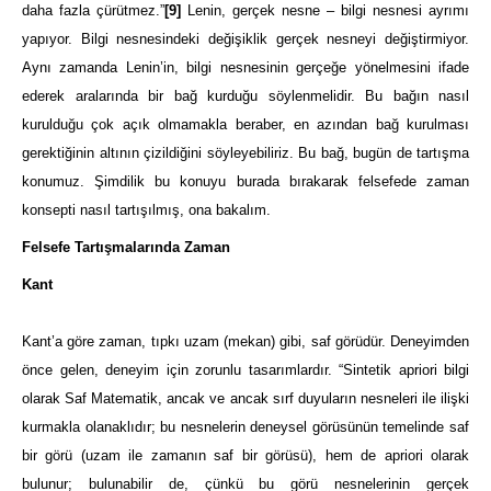
daha
fazla çürütmez.”
[9]
Lenin, gerçek nesne – bilgi nesnesi ayrımı
yapıyor. Bilgi nesnesindeki değişiklik gerçek nesneyi değiştirmiyor.
Aynı zamanda Lenin’in, bilgi nesnesinin gerçeğe yönelmesini ifade
ederek aralarında bir bağ kurduğu söylenmelidir. Bu bağın nasıl
kurulduğu çok açık olmamakla beraber, en azından bağ kurulması
gerektiğinin altının çizildiğini söyleyebiliriz. Bu bağ, bugün de tartışma
konumuz. Şimdilik bu konuyu burada bırakarak felsefede zaman
konsepti nasıl tartışılmış, ona bakalım.
Felsefe Tartışmalarında Zaman
Kant
Kant’a g
öre zaman, tıpkı uzam (mekan) gibi, saf görüdür. Deneyimden
önce gelen, deneyim için zorunlu tasarımlardır. “Sintetik apriori bilgi
olarak Saf Matematik, ancak ve ancak sırf duyuların nesneleri ile ilişki
kurmakla olanaklıdır; bu nesnelerin deneysel görüsünün temelinde saf
bir görü (uzam ile zamanın saf bir görüsü), hem de apriori olarak
bulunur; bulunabilir de, çünkü bu görü nesnelerinin gerçek