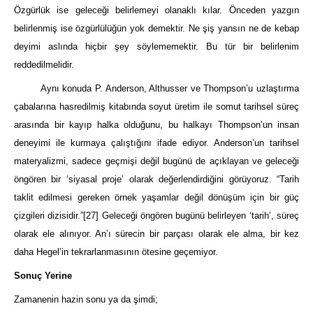
Özgürlük ise geleceği belirlemeyi olanaklı kılar. Önceden yazgın
belirlen
m
iş ise özgürlülüğün yok demektir. Ne şiş yansın ne de kebap
deyimi aslında hiçbir şey söylememektir. Bu tür bir belirlenim
reddedilmelidir.
Aynı konuda P. Anderson, Althusser ve Thompson’u uzlaştırma
çabalarına hasredilmiş kitabında soyut üretim ile somut tarihsel süreç
arasında bir kayıp halka olduğunu, bu halkayı Thompson’un insan
deneyimi ile kurmaya çalıştığını ifade ediyor. Anderson’un tarihsel
materyalizmi, sadece geçmişi değil bugünü de açıklayan ve geleceği
öngören bir ‘siyasal proje’ olarak değerl
e
ndirdiğini görüyoruz. “Tarih
taklit edilmesi gereken örnek yaşamlar değil dönüşüm için bir güç
çizgileri dizisidir.”
[27]
Geleceği öngören bugünü belirleyen ‘tarih’, süreç
olarak ele alınıyor. An’ı sürecin bir parçası olarak ele alma, bir kez
daha Hegel’in tekrarlanmasının ötesine geçemiyor.
Sonuç Yerine
Zamanenin hazin sonu ya da şimdi;