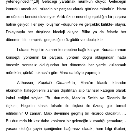
yeteneğindedir.”
[19]
Geleceği yaratmak mümkün oluyor. Geleceğin
kontrolü ancak an’ı sürecin bir parçası olarak görünce mümkün. Hatta
an sürecin kendisi oluveriyor. Artık özne nesnel gerçekliğin bir parçası
haline geliyor. Her şey ‘oluşma’ –düşünce ve gerçeklik birlikte- oluyor.
Dolayısıyla her düşünce ideoloji oluyor. Bilim ya da felsefe her
dönemin fiili
–empirik- gerçekliğine özgüdür ve ideolojiktir.
Lukacs Hegel’in zaman konseptine bağlı kalıyor. Burada zaman
konsepti yöntemin bir parçası, yöntem doğru olduğundan hatta
öncesiz sonrasız olduğundan her dönemde her yerde kullanmak
mümkün, çünkü Lukacs’a göre Marx da böyle yapmıştı.
Althusser,
Kapital’i Okumak
‘ta, Marx’ın klasik iktisadın
ekonomik kategorilerini zaman dışılıktan alıp tarihsel kategori olarak
kabul ettiğini söyler: “Bu durumda, Marx’ın Smith ve Ricardo ile
ilişkisi, Hegel’in klasik felsefe ile ilişkisi ile özdeş gibi temsil
edilebilinir. O zaman, Marx devinime geçmiş bir Ricardo olacaktır. …
Bu durumda bir kez daha koskoca bir geleneğin kutsadığı şemalara; -
yasası olduğu şeyin içeriğinden bağımsız olarak; hem bilgi ilkeleri,