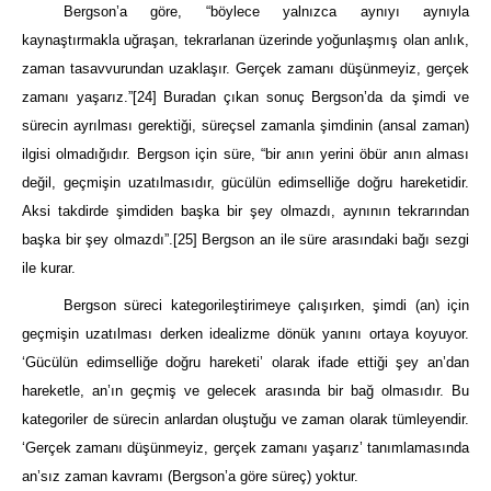
Bergson’a
göre, “böylece yalnızca aynıyı aynıyla
kaynaştırmakla uğraşan, tekrarlanan üzerinde yoğunlaşmış olan anlık,
zaman tasavvurundan uzaklaşır. Gerçek zamanı düşünmeyiz, gerçek
zamanı yaşarız.”
[24]
Buradan çıkan sonuç
Bergson’d
a da şimdi ve
sürecin ayrılması gerektiği,
süreçsel
zamanla şimdinin (ansal zaman)
ilgisi olmadığıdır.
Bergson için süre, “
bir anın yerini öbür anın alması
değil, geçmişin uzatılmasıdır, gücülün edimselliğe doğru hareketidir.
Aksi takdirde şimdiden başka bir şey olmazdı, aynının tekrarından
başka bir şey olmazdı”.
[25]
Bergson an ile süre arasındaki bağı sezgi
ile kurar.
Bergson
süreci kategorileştirimeye çalışırken, şimdi
(an) i
çin
geçmişin uzatılması derken idealizme dönük yanını ortaya koyuyor.
‘Gücülün edimselliğe doğru hareketi’ olarak ifade ettiği şey an’dan
hareketle, an’ın geçmiş ve gelecek arasında bir bağ olmasıdır. Bu
kategoriler de sürecin anlardan oluştuğu ve zaman olarak tümleyendir.
‘Gerçek zamanı düşünmeyiz, gerçek zamanı yaşarız’ tanımlamasında
an’sız zaman kavramı (Bergson’a göre süreç) yoktur.