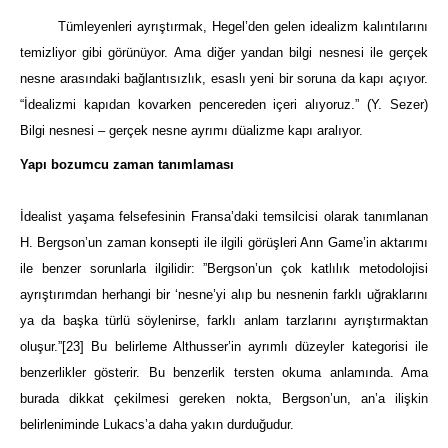
Tümleyenleri ayrıştırmak, Hegel’den gelen idealizm kalıntılarını
temizliyor gibi görünüyor. Ama diğer yandan bilgi nesnesi ile gerçek
nesne arasındaki bağlantısızlık, esaslı yeni bir soruna da kapı açıyor.
“İdealizmi kapıdan kovarken pencereden içeri alıyoruz.” (Y. Sezer)
Bilgi nesnesi – gerçek nesne
ayrımı düalizme kapı aralıyor.
Yapı bozumcu zaman tanımlaması
İdealist yaşama felsefesinin Fransa’daki temsilcisi olarak tanımlanan
H. Bergson’un zaman konsepti ile ilgili
görüşleri Ann
Game’in ak
tarımı
ile benzer sorunlarla ilgilidir: ”
Bergson’u
n çok katlılık metodolojisi
ayrıştırımdan
herhangi
bir ‘nesne’yi alıp bu nesnenin farklı uğraklarını
ya da başka türlü söylenirse, farklı anlam tarzlarını ayrıştırmaktan
oluşur.”
[23]
Bu belirleme Althusser’in ayrımlı düzeyler kategorisi ile
benzerlikler gösterir. Bu benzerlik tersten okuma anlamında. Ama
burada dikkat çekilmesi gereken nokta,
Bergson’un
, an’a ilişkin
belirleniminde Lukacs’a daha yakın durduğudur.