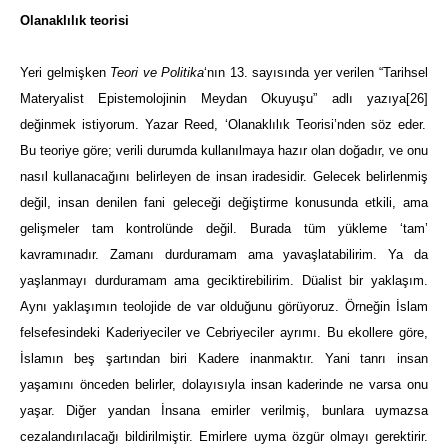
Olanaklılık teorisi
Yeri gelmişken
Teori ve Politika
‘nın 13. sayısın
da yer verilen “Tarihsel
Materyalist Epis
temolojinin Meydan Okuyuşu” adlı yazıya
[26]
değinmek istiyorum. Yazar Reed, ‘Olanaklılık Teorisi’nden söz eder.
Bu te
oriye
göre; verili durumda kullanılmaya hazır olan doğadır, ve onu
nasıl kullanacağını belirleyen de insan iradesidir. Gelecek belirlenmiş
değil, insan denilen fani geleceği değiştirme konusunda etkili, ama
gelişmeler tam kontrolünde değil. Burada tüm yükleme ‘tam’
kavramınadır. Zamanı durduramam ama yavaşlatabilirim. Ya da
yaşlanmayı durduramam ama geci
k
tirebilirim. Düalist bir yaklaşım.
Aynı yaklaşımın teolojide de var olduğunu görüyoruz. Örneğin İslam
felsefesindeki Kaderiyeciler ve Cebriyeciler ayrımı. Bu ekollere göre,
İslamın beş şartından biri Kadere inanmaktır. Yani tanrı insan
yaşamını önceden be
l
irler, dolayısıyla insan kaderinde ne varsa onu
yaşar. Diğer yandan İnsana emirler verilmiş, bunlara uymazsa
cezalandırılacağı bildirilmiştir. Emirlere uyma özgür olmayı gerektirir.