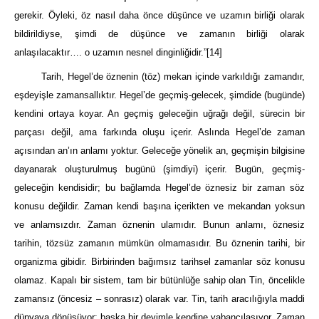
gerekir. Öyleki, öz nasıl daha önce düşünce ve uzamın birliği olarak
bildirildiyse, şimdi de düşünce ve zamanın birliği olarak
anlaşılacaktır…. o uzamın nesnel dinginliğidir.”
[14]
Tarih, Hegel’de öznenin (töz) mekan içind
e varkıldığı zamandır,
eşdeyişle zamansallıktır. Hegel’de geçmiş-gelecek, şimdide (bugünde)
kendini ortaya koyar. An geçmiş geleceğin uğrağı değil, sürecin bir
parçası değil, ama farkında oluşu içerir. Aslında Hegel’de zaman
açısından an’ın anlamı yoktur.
Geleceğe yönelik an, geçmişin bilgisine
dayanarak oluşturulmuş bugünü (şimdiyi) içerir. Bugün, geçmiş-
geleceğin kendisidir; bu bağlamda Hegel’de öznesiz bir zaman söz
konusu değildir. Zaman kendi başına içerikten ve mekandan yoksun
ve anlamsızdır. Zaman ö
z
nenin ulamıdır. Bunun anlamı, öznesiz
tarihin, tözsüz zamanın mümkün olmamasıdır. Bu öznenin tarihi, bir
organizma gibidir. Birbirinden bağımsız tarihsel zamanlar söz konusu
olamaz. Kapalı bir sistem, tam bir bütünlüğe sahip olan Tin, öncelikle
zamansız (
ö
ncesiz – sonrasız) olarak var. Tin, tarih aracılığıyla maddi
dünyaya dönüşüyor; başka bir deyimle kendine yabancılaşıyor. Zaman