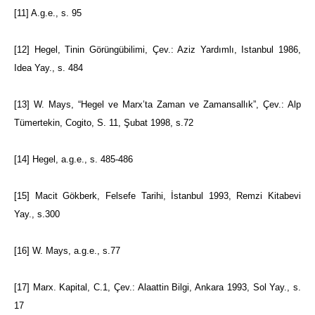
[11]
A.g.e.,
s. 95
[12]
Hegel,
Tinin Görüngübilimi
, Çev.: Aziz Yardımlı, Istanbul 1986,
Idea Yay., s. 484
[13]
W. Mays, “Hegel ve Marx’ta Zaman ve Zamansallık”, Çev.: Alp
Tümertekin,
Cogito, S. 11
, Şubat 1998, s.72
[14]
Hegel,
a.g.e.,
s. 485-486
[15]
Macit Gökberk,
Felsefe Tarihi
, İstanbul 1993, Remzi Kitabevi
Yay., s.300
[16]
W. Mays,
a.g.e.,
s.77
[17]
Marx.
Kapital, C.1
, Çev.: Alaattin Bilgi, Ankara 1993, Sol Yay., s.
17