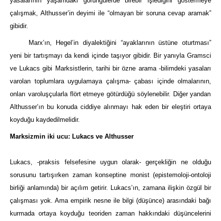
yasalarının yaşamdaki görüngülerde birebir işlediğini göstermeye
çalışmak, Althusser’in deyimi ile “olmayan bir soruna cevap aramak”
gibidir.
Marx’ın, Hegel’in diyalektiğini “ayaklarının üstüne oturtması”
yeni bir tartışmayı da kendi içinde taşıyor gibidir. Bir yanıyla Gramsci
ve Lukacs gibi Marksistlerin, tarihi bir özne arama -bilimdeki yasaları
varolan toplumlara uygulamaya çalışma- çabası içinde olmalarının
,
onları varoluşçularla flört etmeye götürdüğü söylenebilir. Diğer yandan
Althusser’ın bu konuda ciddiye alınmayı hak eden bir eleştiri ortaya
koyduğu kaydedilmelidir.
Marksizmin iki ucu: Lukacs ve Althusser
Lukacs, -praksis felsefesine uygun olarak- gerçe
kliğin ne olduğu
sorusunu tartışırken zaman konseptine monist (epistemoloji-ontoloji
birliği anlamında) bir açılım getirir. Lukacs’ın, zamana ilişkin özgül bir
çalışması yok. Ama empirik nesne ile bilgi (düşünce) arasındaki bağı
kurmada ortaya koyduğu teo
r
iden zaman hakkındaki düşüncelerini