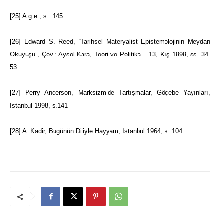
[25]
A.g.e.,
s.. 145
[26]
Edward S. Reed, “Tarihsel Materyalist Epistemolojinin Meydan
Okuyuşu”, Çev.: Aysel Kara,
Teori ve Politika – 13
, Kış 1999, ss. 34-
53
[27]
Perry Anderson,
Marksizm’de Tartışmalar,
Göçebe Yayınları,
Istanbul 1998, s.141
[28]
A. Kadir,
Bugünün Diliyle Hayyam,
Istanbul 1964, s. 104