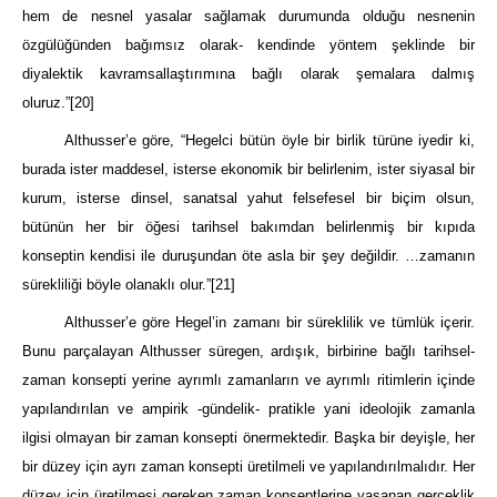
hem de nesnel yasalar sağlamak durumunda olduğu nesnenin
özgülüğünden bağımsız olarak- kendinde yöntem şeklinde bir
diyalektik kavramsallaştırımına bağlı olarak şemalara dalmış
oluruz.”
[20]
Althusser’e göre, “Hegelci bütün öyle bir birlik türüne iyedir ki,
burada ister maddesel,
isterse ekonomik bir belirlenim, ister siyasal bir
kurum, isterse dinsel, sanatsal yahut felsefesel bir biçim olsun,
bütünün her bir öğesi tarihsel bakımdan belirlenmiş bir kıpıda
konseptin kendisi ile duruşundan öte asla bir şey değildir. …zamanın
sürek
l
iliği böyle olanaklı olur.”
[21]
Althusser’e göre Hegel’in zamanı bir süreklilik ve tümlük içerir.
Bunu parçalayan Althusser süregen, ardışık, birbirine bağlı tarihsel-
zaman konsepti yerine ayrımlı zamanların ve ayrımlı ritimlerin içinde
yapılandırılan ve ampirik -gündelik- pratikle yani ideolojik zamanla
ilgisi olmayan bir zaman konsepti önermektedir. Başka bir deyişle, her
bir düzey için ayrı zaman konsepti üretilmeli ve yapılandırılmalıdır. Her
düzey için üretilmesi gereken zaman konseptlerine yaşanan gerçe
klik