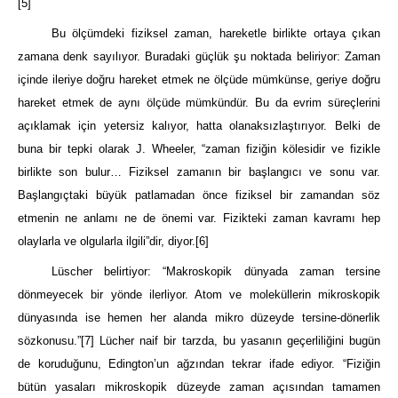
[5]
Bu ölçümdeki fiziksel zaman, hareketle birlikte ortaya çıkan
zamana denk sayılıyor. Buradaki güçlük şu noktada beliriyor: Zaman
içinde ileriye doğru hareket etmek ne ölçüde mümkünse, geriye doğru
hareket etmek de aynı ölçüde mümkündür. Bu da evrim süreçlerini
açıklamak için yetersiz kalıyor, hatta olanaksızlaştırıyor. Belki de
buna bir tepki olarak J. Wheeler, “zaman fiziğin kölesidir ve fizikle
birlikte son bulur… Fiziksel zamanın bir başlangıcı ve son
u
var.
Başlangıçtaki büyük patlamadan önce fiziksel bir zamandan söz
etmenin ne anlamı ne de önemi var. Fizikteki zaman kavramı hep
olaylarla ve olgularla ilgili”dir, diyor.
[6]
Lüscher belirtiyor: “Makroskopik dünyada zaman tersine
dönmeyecek bir yönde ilerl
iyor. Atom ve moleküllerin mikroskopik
dünyasında ise hemen her alanda mikro düzeyde tersine-dönerlik
sözkonusu.”
[7]
Lücher naif bir tarzda, bu yasanın geçerliliğini bugün
de koruduğunu, Edington’un ağzından tekrar ifade ediyor. “Fiziğin
bütün yasaları mikroskopik düzeyde zaman açısından tamamen