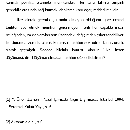
kurmak politika alanında mümkündür. Her türlü bilimle ampirik
gerçeklik arasında bağ kurmak idealizme kapı açar, reddedilmelidir.
İlke olarak geçmiş şu anda olmayan olduğuna göre nesnel
tarihten söz etmek mümkün görünmüyor. Tarih her koşulda insan
belleğinden, ya da varolanların üzerindeki değişimden çıkarsanabiliyor.
Bu durumda zorunlu olarak kuramsal tarihten söz edilir. Tarih zorunlu
olarak geçmiştir. Sadece bilginin konusu olabilir. “İlkel insan
düşüncesizdir.” Düşünce olmadan tarihten söz edilebilir mi?
[1]
Y. Öner,
Zaman / Nasıl Içimizde Niçin Dışımızda
, Istanbul 1994,
Evrensel Kültür Yay., s. 6
[2]
Aktaran
a.g.e.,
s.6