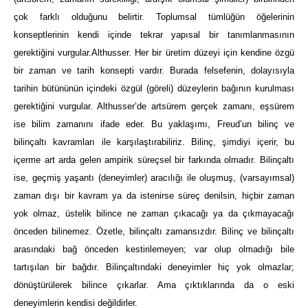
çok farklı olduğunu belirtir. Toplumsal tümlüğün öğelerinin
konseptlerinin kendi içinde tekrar yapısal bir tanımlanmasının
gere
k
tiğini vurgular.Althusser. Her bir üretim düzeyi için kendine özgü
bir zaman ve tarih konsepti vardır. Burada felsefenin, dolayısıyla
tarihin bütününün içindeki özgül (göreli) düzeylerin bağının kurulması
gerektiğini vurgular. Althusser’de artsürem gerçek
zamanı, eşsürem
ise bilim zamanını ifade eder. Bu yaklaşımı, Freud’un bilinç ve
bilinçaltı kavramları ile karşılaştırabiliriz. Bilinç, şimdiyi içerir, bu
içerme art arda gelen ampirik süreçsel bir farkında olmadır. Bilinçaltı
ise, geçmiş yaşantı (deneyimle
r
) aracılığı ile oluşmuş, (varsayımsal)
zaman dışı bir kavram ya da istenirse süreç denilsin, hiçbir zaman
yok olmaz, üstelik bilince ne zaman çıkacağı ya da çıkmayacağı
önceden bilinemez. Özetle, bilinçaltı zamansızdır. Bilinç ve bilinçaltı
arasındaki bağ
önceden kestirilemeyen; var olup olmadığı bile
tartışılan bir bağdır. Bilinçaltındaki deneyimler hiç yok olmazlar;
dönüştürülerek bilince çıkarlar. Ama çıktıklarında da o eski
deneyimlerin kendisi değildirler.