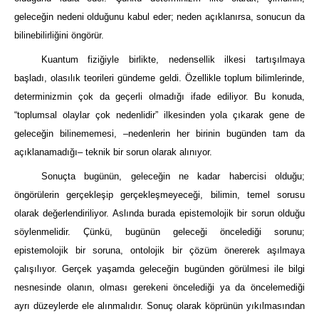
geleceğin nedeni olduğunu kabul eder; neden açıklanırsa, sonucun da
bilinebilirliğini öngörür.
Kuantum fiziğiyle birlikte, nedensellik ilkesi tartışılmaya
başladı, olasılık teorileri gündeme geldi. Özellikle toplum bilimlerinde,
determinizmin çok da geçerli olmadığı ifade ediliyor. Bu konuda,
“toplumsal olaylar çok nedenlidir” ilkesinden yola çıkarak gene de
geleceğin bilinememesi,
–
nedenlerin her birinin bugünden tam da
açıklanamadığı
–
teknik bir sorun olarak alınıy
or.
Sonuçta bugünün, geleceğin ne kadar habercisi olduğu;
öngörülerin gerçekleşip gerçekleşmeyeceği, bilimin, temel sorusu
olarak değerlendiriliyor. Aslında burada epistemolojik bir sorun olduğu
söylenmelidir. Çünkü, bugünün geleceği öncelediği sorunu;
epistemolojik bir soruna, ontolojik bir çözüm önererek aşılmaya
çalışılıyor. Gerçek yaşamda geleceğin bugünden görülmesi ile bilgi
nesnesinde olanın, olması gerekeni öncelediği ya da öncelemediği
ayrı düzeylerde ele alınmalıdır. Sonuç olarak köprünün yıkılm
a
sından