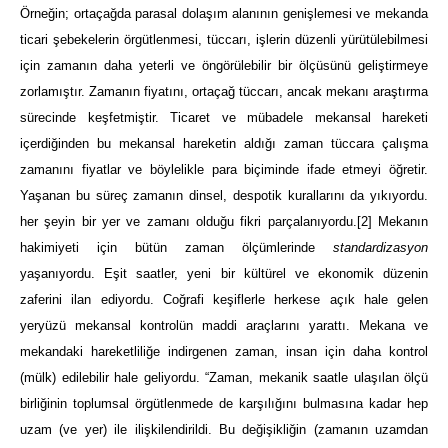
Örneğin; ortaçağda parasal dolaşım alanının genişlemesi ve mekanda
ticari şebekelerin örgütlenmesi, tüccarı, işlerin düzenli yürütülebilmesi
için zamanın daha yeterli ve öngörülebilir bir ölçüsünü geliştirmeye
zorlamıştır. Zamanın fiyatını, ortaçağ tüccarı, ancak mekanı araştırma
sürecinde keşfetmiştir. Ticaret ve mübadele mekansal hareketi
içerdiğinden bu mekansal hareketin aldığı zaman tüccara çalışma
zamanını fiyatlar ve böylelikle para biçiminde ifade etmeyi öğretir.
Yaşanan bu süreç zamanın dinsel, despotik kurallarını da yıkıyordu.
her şeyin bir yer ve zamanı olduğu fikri parçalanıyordu.
[2]
Mekanın
hakimiyeti için bütün zaman ölçümlerinde
standardizasyon
yaşanıyordu. Eşit saatler, yeni bir kültürel ve ekonomik düzenin
zaferini ilan ediyordu. Coğrafi keşiflerle herkese açık hale gelen
yeryüzü mekansal kontrolün maddi araçlarını yarattı. Mekana ve
mekandaki hareketliliğe indirgenen zaman, insan için daha kontrol
(mülk) edilebilir hale geliyordu. “Zaman, mekanik saatle ulaşılan ölçü
birliğinin toplumsal örgütlenmede de karşılığını bulmasına kadar hep
uzam (ve yer) ile ilişkilendirildi. Bu değişikliğin (zamanın uzamdan