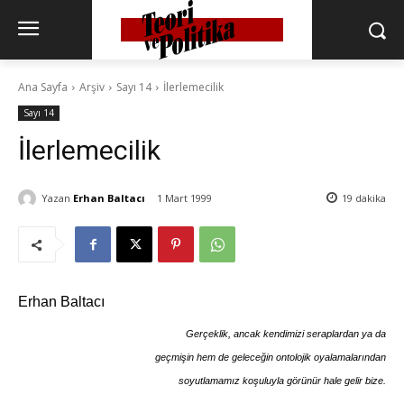
Ana Sayfa
Arşiv
Sayı 14
İlerlemecilik
Sayı 14
İlerlemecilik
Yazan
Erhan Baltacı
1 Mart 1999
19
dakika
Erhan Baltacı
Gerçeklik, ancak kendimizi seraplardan ya da
geçmişin hem de geleceğin ontolojik oyalamalarından
soyutlamamız koşuluyla görünür hale gelir bize.