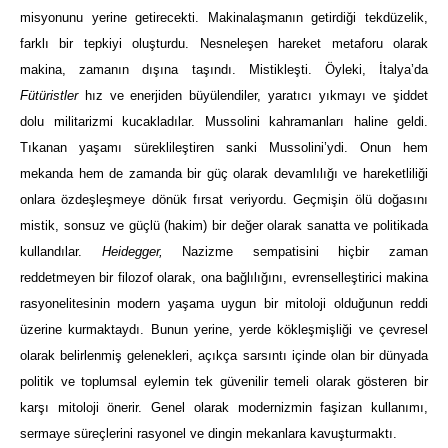
misyonunu yerine getirecekti. Makinalaşmanın getirdiği tekdüzelik,
farklı bir tepkiyi oluşturdu. Nesneleşen hareket metaforu olarak
makina, zamanın dışına taşındı. Mistikleşti. Öyleki, İtalya’da
Fütüristler
hız ve enerjiden büyülendiler, yaratıcı yıkmayı ve şiddet
dolu militarizmi kucakladılar. Mussolini kahramanları haline geldi.
Tıkanan yaşamı süreklileştiren sanki Mussolini’ydi. Onun hem
mekanda hem de zamanda bir güç olarak devamlılığı ve hareketliliği
onlara özdeşleşmeye dönük fırsat veriyordu. Geçmişin ölü doğasını
mistik, sonsuz ve güçlü (hakim) bir değer olarak sanatta ve politikada
kullandılar.
Heidegger,
Nazizme sempatisini hiçbir zaman
reddetmeyen bir filozof olarak, ona bağlılığını, evrenselleştirici makina
rasyonelitesinin modern yaşama uygun bir mitoloji olduğunun reddi
üzerine kurmaktaydı. Bunun yerine, yerde kökleşmişliği ve çevresel
olarak belirlenmiş gelenekleri, açıkça sarsıntı içinde olan bir dünyada
politik ve toplumsal eylemin tek güvenilir temeli olarak gösteren bir
karşı mitoloji önerir. Genel olarak modernizmin faşizan kullanımı,
sermaye süreçlerini rasyonel ve dingin mekanlara kavuşturmaktı.