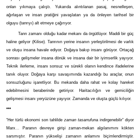
onları yıkmaya çalıştı. Yukarıda alıntılanan pasaj, nesnelleşen,
ağırlaşan ve insan pratiğini yavaşlatan ya da önleyen tarihsel bir
olguyu (tanrıyı) alt etmeye çağırıyor.
Tanrı zamanı olduğu kadar mekanı da örgütlüyor. Maddi bir güç
haline geliyor (Kilise). Tanrının yerine insanın yerleştirilmesi de varlık
ve oluşu insana havale ediyor. Doğaya bakıp insanı görüyor. Ortaçağ
sonrası gelişmeler insana dönük ve insana dair bir iyimserlik yayıyor.
Teknik ilerleme, insanı sonsuz ve sürekli olanın kendince ifadelerine
tanık oluyor. Doğaya karşı savaşımında kazandığı bu araçlar, onun
sonsuzluğunu işaretliyor. Bu mekanda daha rahat ve kolay hareket
edebilmesini beraberinde getiriyor. Haritacılığın ve gemiciliğin
gelişmesi insanı yeryüzüne yayıyor. Zamanda ve oluşta güçlü kılıyor.
***
“Her türlü ekonomi son tahlilde
zaman tasarrufu
na indirgenebilir” diyor
Marx… Paranın devreye girişi zaman-mekan algılanımını kökten
sarsmıştır. Paranın yükselişi zamanın anlamını biçimlendirmiştir.