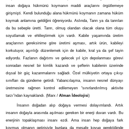
insan doğaya hükmünü koymanın maddi araçlarını örgütlemeye
girişmişti. Kendi bulunduğu alana hükmünü koymanın zamana hüküm
koymak anlamına geldiğini öğreniyordu. Aslında, Tanrı ya da tanrıları
da bu sebeple üretti. Tanrı, olmuş olandan olacak olana tüm oluşu
soyutlamak ve ehlileştirmek için vardı. Kabile yaşamında üretim
araçlarının gereksinime göre üretimi aşması, artık ürün, kabileyi
korkutuyor, aşırılığı düzenlemek için de kabile, kral ya da şef tayin
ediyordu. Fazlanın dağıtımı ve gelecek yıl için depolanması görevi
sonradan nesnel bir kimlik kazandı ve şeflerin kabilenin üzerinde
dışsal bir güç kazanmalarını sağladı. Özel mülkiyetin ortaya çıkışı
sınıfları da gündeme getirdi. Yabancılaşma, insanın nesnel dünyayı
üretmesine rağmen kontrol edilemeyen “sınırlandırılmış aktivite
tarzı”ndan kaynaklandı. (Marx /
Alman İdeolojisi
)
İnsanın doğadan alıp doğaya vermesi dolayımlandı. Artık
insanın doğayla arasında aşılması gereken bir enerji duvarı vardı. Bu
enerjinin topaklaşması insanı ezdi. Ama insan hep doğaya fark
koymuş olmanın getirisiyle bunlara da mesafe koyup gerektiğinde