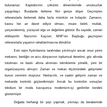
bulunamaz. Kapitalizmin çöküntü dönemlerinde umutsuzluk
yaygınlaşır. Buralarda ilerleme fikri geriye düşer. Geçmişten
referanslarla ilerlemek daha fazla mümkün ve kolaydır. Zamanın,
kaosu her
an
davet ediyor olması, insanı belirli, mutlak,
çerçevelenmiş, yüzeysel olgu ve değerlere götürür. Bu sayede, zaman
ehlileştirilir. Nazizmin Kayzeri, MHP’nin Başbuğu geçmişten
referanslarla yaşamın rahatlatılmasına dönüktür.
Eski rejim Aydınlanma tarafından yıkılmıştır ancak onun yerini
mekanın, benliğin ve arzu dünyasının toplumsal denetimi, göz altında
tutulması ve baskı altına alınması tekniklerine yönelik, yeni bir
organizasyonu almıştır. Zaman ve mekan ölçümündeki gelişmeler
bunun zeminini oluşturur. Haritacılık, ve saatin gelişimi zaman ve
mekanda kontrolü güçlendirmiştir. Ancak bu kontrolün sonuçları
tekdüze bir moda kavuşunca modernizm-içi gerilimler kendini
göstermiştir.
Doğada herhangi bir şeyi yapmak, yıkmayı da beraberinde