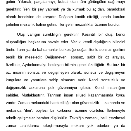
getirir. Yıkmak, parçalamayı, kutsal olan tüm görüngüleri dağıtmayı
gerektirir. Yeni bir şey yapmak ya da kurmak bu açıdan, paradoksal
olarak kendisine de karşıdır. Doğanın kaotik niteliği, orada kurulan
şehirleri mezarlık haline getirir. Her şehir mezarlıklar üzerine kurulur.
Oluş varlığın sürekliliğini gerektirir. Kesintili bir oluş, kendi
oluşsallığını başkasına havale eder. Varlık kendi dışılığının bilincini
üretir. Tanrı ya da kahramanlar bu kesiğe doğar. Sonlu-sonsuz gerilimi
teorik bir meseledir. Değişmeyen, sonsuz, sabit bir öz arayışı,
özellikle, Aydınlanma’yı besleyen bilimin genel özelliğidir. Bu tarz bir
öz, insanın sonsuz ve değişmeyen olarak, sonsuz ve değişmeyen
kurgulara ve yaratılara sahip olmasını verir. Kendi sonsuzluk ve
değişmezlik arzusuna pek güvenmiyor gibidir. Kendi insanlığını
sabitler. Mutlaklaştırır. Tanrının insan silüeti kazanmasında
korku
vardır. Zaman-mekandaki hareketliliğe olan güvensizlik… zamanda ve
mekanda “ileri”, böylesi bir korkunun üzerine oturtulur. İlerlemeyle
teknik gelişmeler beraber düşünülür. Tekniğin zamanı, belli çevrimsel
zaman aralıklarına sıkıştırmasıyla mekanı yok ederken ya da