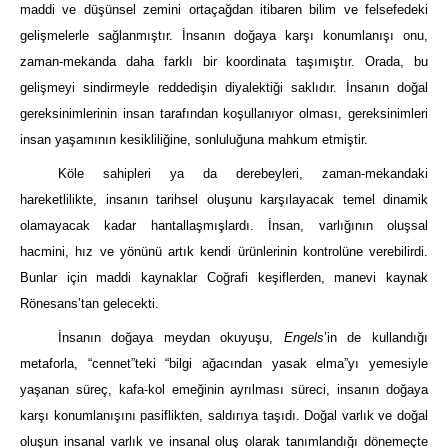
maddi ve düşünsel zemini ortaçağdan itibaren bilim ve felsefedeki
gelişmelerle sağlanmıştır. İnsanın doğaya karşı konumlanışı onu,
zaman-mekanda daha farklı bir koordinata taşımıştır. Orada, bu
gelişmeyi sindirmeyle reddedişin diyalektiği saklıdır. İnsanın doğal
gereksinimlerinin insan tarafından koşullanıyor olması, gereksinimleri
insan yaşamının kesikliliğine, sonluluğuna mahkum etmiştir.
Köle sahipleri ya da derebeyleri, zaman-mekandaki
hareketlilikte, insanın tarihsel oluşunu karşılayacak temel dinamik
olamayacak kadar hantallaşmışlardı. İnsan, varlığının oluşsal
hacmini, hız ve yönünü artık kendi ürünlerinin kontrolüne verebilirdi.
Bunlar için maddi kaynaklar Coğrafi keşiflerden, manevi kaynak
Rönesans’tan gelecekti.
İnsanın doğaya meydan okuyuşu,
Engels
’in de kullandığı
metaforla, “cennet”teki “bilgi ağacından yasak elma”yı yemesiyle
yaşanan süreç, kafa-kol emeğinin ayrılması süreci, insanın doğaya
karşı konumlanışını pasiflikten, saldırıya taşıdı. Doğal varlık ve doğal
oluşun insanal varlık ve insanal oluş olarak tanımlandığı dönemeçte