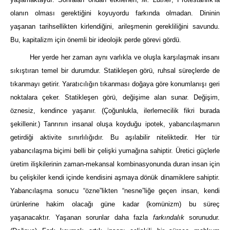
olanın olması gerektiğini koyuyordu farkında olmadan. Dininin
yaşanan tarihsellikten kirlendiğini, arileşmenin gerekliliğini savundu.
Bu, kapitalizm için önemli bir ideolojik perde görevi gördü.
Her yerde her zaman aynı varlıkla ve oluşla karşılaşmak insanı
sıkıştıran temel bir durumdur. Statikleşen görü, ruhsal süreçlerde de
tıkanmayı getirir. Yaratıcılığın tıkanması doğaya göre konumlanışı geri
noktalara çeker. Statikleşen görü, değişime alan sunar. Değişim,
öznesiz, kendince yaşanır. (Çoğunlukla, ilerlemecilik fikri burada
şekillenir.) Tanrının insanal oluşa koyduğu ipotek, yabancılaşmanın
getirdiği aktivite sınırlılığıdır. Bu aşılabilir niteliktedir. Her tür
yabancılaşma biçimi belli bir çelişki yumağına sahiptir. Üretici güçlerle
üretim ilişkilerinin zaman-mekansal kombinasyonunda duran insan için
bu çelişkiler kendi içinde kendisini aşmaya dönük dinamiklere sahiptir.
Yabancılaşma sonucu “özne”likten “nesne”liğe geçen insan, kendi
ürünlerine hakim olacağı güne kadar (komünizm) bu süreç
yaşanacaktır. Yaşanan sorunlar daha fazla
farkındalık
sorunudur.