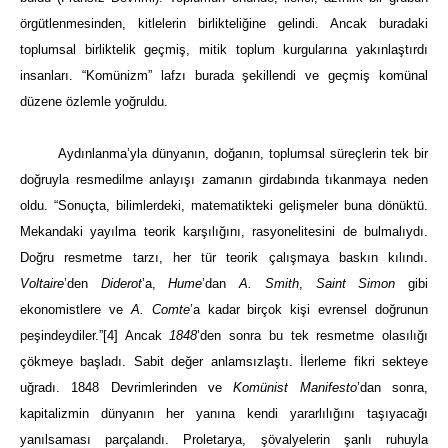
örgütlenmesinden, kitlelerin birlikteliğine gelindi. Ancak buradaki
toplumsal birliktelik geçmiş, mitik toplum kurgularına yakınlaştırdı
insanları. “Komünizm” lafzı burada şekillendi ve geçmiş komünal
düzene özlemle yoğruldu.
Aydınlanma’yla dünyanın, doğanın, toplumsal süreçlerin tek bir
doğruyla resmedilme anlayışı zamanın girdabında tıkanmaya neden
oldu. “Sonuçta, bilimlerdeki, matematikteki gelişmeler buna dönüktü.
Mekandaki yayılma teorik karşılığını, rasyonelitesini de bulmalıydı.
Doğru resmetme tarzı, her tür teorik çalışmaya baskın kılındı.
Voltaire
’den
Diderot
’a,
Hume
’dan
A. Smith
,
Saint Simon
gibi
ekonomistlere ve
A. Comte
’a kadar birçok kişi evrensel doğrunun
peşindeydiler.”
[4]
Ancak
1848
’den sonra bu tek resmetme olasılığı
çökmeye başladı. Sabit değer anlamsızlaştı. İlerleme fikri sekteye
uğradı. 1848 Devrimlerinden ve
Komünist Manifesto
’dan sonra,
kapitalizmin dünyanın her yanına kendi yararlılığını taşıyacağı
yanılsaması parçalandı. Proletarya, şövalyelerin şanlı ruhuyla