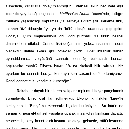
süreçlerle, çıkarlarla dolayımlanmıştır. Evrensel aklın her yere eşit
biçimde yayılacağı düşüncesi,
Malthus’
un
Nüfus Teorisi
’nde, kıtlığın
mutlaka yaşanacağı saptamasıyla sekteye uğramıştır. İlerleme fikri,
insanın “öz” itibariyle “iyi” ya da “kötü” olduğu arasında gidip geldi.
Doğaya uyum sağlamasıyla onu dönüştürmesi bu fikrin nesnel
dinamiklerini etkiledi. Cennet fikri doğanın mı yoksa insanın mı eseri
olacaktı? İleride
Gorki
gibi örnekler çıktı: “Eğer insanlar sabah
uyandıklarında yeryüzünü cennete dönmüş bulsalardı bundan
hoşlanırlar mıydı? Elbette hayır! Ve ne derlerdi bilir misiniz: biz
uyurken bu cenneti buraya kurmaya kim cesaret etti? İstemiyoruz.
Kendi cennetimizi kendimiz kuracağız.”
Rekabete dayalı bir sistem yekpare toplumu bireye parçalamak
zorundaydı. Birey kral ilan edilmeliydi. Ekonomik ilişkiler “birey”le
ilerleyecekti, “Birey” bu ekonomik ilişkiler bütünüyle… Bu bütün ne
zaman ki nesnel-tarihsel yasalara uyarak insan-dışı kimliğini dayattı,
nesneleşti, birey kendi kurtuluşunu bir araya gelmede, bütünleşmede
buldu (Fransız Devrimi). Toplumun önünde, ilerici, azınlık bir grubun