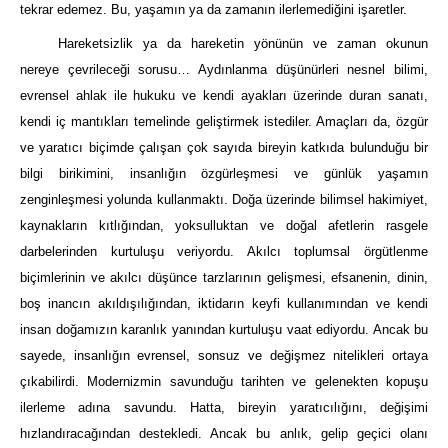
tekrar edemez. Bu, yaşamın ya da zamanın ilerlemediğini işaretler.
Hareketsizlik ya da hareketin yönünün ve zaman okunun
nereye çevrileceği sorusu… Aydınlanma düşünürleri nesnel bilimi,
evrensel ahlak ile hukuku ve kendi ayakları üzerinde duran sanatı,
kendi iç mantıkları temelinde geliştirmek istediler. Amaçları da, özgür
ve yaratıcı biçimde çalışan çok sayıda bireyin katkıda bulunduğu bir
bilgi birikimini, insanlığın özgürleşmesi ve günlük yaşamın
zenginleşmesi yolunda kullanmaktı. Doğa üzerinde bilimsel hakimiyet,
kaynakların kıtlığından, yoksulluktan ve doğal afetlerin rasgele
darbelerinden kurtuluşu veriyordu. Akılcı toplumsal örgütlenme
biçimlerinin ve akılcı düşünce tarzlarının gelişmesi, efsanenin, dinin,
boş inancın akıldışılığından, iktidarın keyfi kullanımından ve kendi
insan doğamızın karanlık yanından kurtuluşu vaat ediyordu. Ancak bu
sayede, insanlığın evrensel, sonsuz ve değişmez nitelikleri ortaya
çıkabilirdi. Modernizmin savunduğu tarihten ve gelenekten kopuşu
ilerleme adına savundu. Hatta, bireyin yaratıcılığını, değişimi
hızlandıracağından destekledi. Ancak bu anlık, gelip geçici olanı