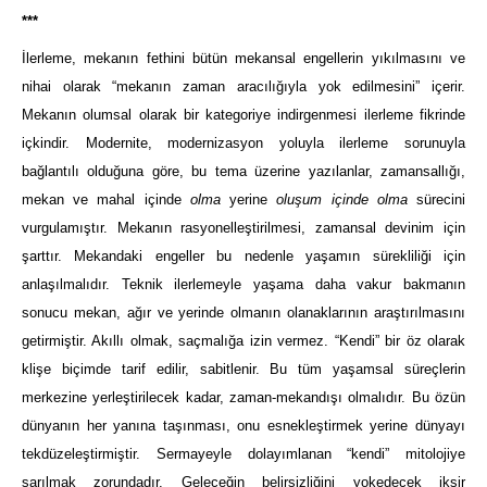
***
İlerleme, mekanın fethini bütün mekansal engellerin yıkılmasını ve
nihai olarak “mekanın zaman aracılığıyla yok edilmesini” içerir.
Mekanın olumsal olarak bir kategoriye indirgenmesi ilerleme fikrinde
içkindir. Modernite, modernizasyon yoluyla ilerleme sorunuyla
bağlantılı olduğuna göre, bu tema üzerine yazılanlar, zamansallığı,
mekan ve mahal içinde
olma
yerine
oluşum içinde olma
sürecini
vurgulamıştır. Mekanın rasyonelleştirilmesi, zamansal devinim için
şarttır. Mekandaki engeller bu nedenle yaşamın sürekliliği için
anlaşılmalıdır. Teknik ilerlemeyle yaşama daha vakur bakmanın
sonucu mekan, ağır ve yerinde olmanın olanaklarının araştırılmasını
getirmiştir. Akıllı olmak, saçmalığa izin vermez. “Kendi” bir öz olarak
klişe biçimde tarif edilir, sabitlenir. Bu tüm yaşamsal süreçlerin
merkezine yerleştirilecek kadar, zaman-mekandışı olmalıdır. Bu özün
dünyanın her yanına taşınması, onu esnekleştirmek yerine dünyayı
tekdüzeleştirmiştir. Sermayeyle dolayımlanan “kendi” mitolojiye
sarılmak zorundadır. Geleceğin belirsizliğini yokedecek iksir