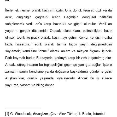
***
İlerlemek nesnel olarak kaçınılmazdır. Ona dönük teoriler, gizli ya da
açık, dinginliğin çağrısını içerir. Geçmişin döngüsel naifliğini
sahiplenerek verili an’a karşı hazırlıklı ve güçlü olunulur. Verili an
yaşamın gerçek düzlemidir. Oradaki olasılıklara, belirsizliklere hazır
olmak, teorik ve pratik olarak, kasılmayı getirir. Korku, kendisini daha
fazla hissettirir. Teorik olarak tarihte hiçbir şeyin değişmediğini
söylemek, kendisine “öznel” olarak anlam ve misyon biçmek içindir.
Fark koymak budur. Bu sayede, korkuya karşı bir zırh kuşanılmış olur.
Ancak, süreç insanın bu tepkiselliğini geçmişe yanlışta bağlar. İşte o
zaman insanın kendisine ya da doğasına başkaldırısı gündeme gelir.
Alışkanlıklar, günlük yaşamda, oyalayıcıdır. Ancak bu iş sürece
yayılırsa, yaşam ve bilinç donar.
[1]
G. Woodcock,
Anarşizm
, Çev.: Alev Türker, 1. Baskı, İstanbul