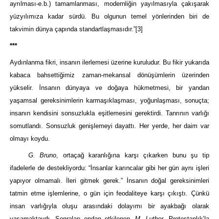
ayrılması-e.b.) tamamlanması, modernliğin yayılmasıyla çakışarak
yüzyılımıza kadar sürdü. Bu olgunun temel yönlerinden biri de
takvimin dünya çapında standartlaşmasıdır.”
[3]
***
Aydınlanma fikri, insanın ilerlemesi üzerine kuruludur. Bu fikir yukarıda
kabaca bahsettiğimiz zaman-mekansal dönüşümlerin üzerinden
yükselir. İnsanın dünyaya ve doğaya hükmetmesi, bir yandan
yaşamsal gereksinimlerin karmaşıklaşması, yoğunlaşması, sonuçta;
insanın kendisini sonsuzlukla eşitlemesini gerektirdi. Tanrının varlığı
somutlandı. Sonsuzluk genişlemeyi dayattı. Her yerde, her daim var
olmayı koydu.
G. Bruno
, ortaçağ karanlığına karşı çıkarken bunu şu tip
ifadelerle de destekliyordu: “İnsanlar karıncalar gibi her gün aynı işleri
yapıyor olmamalı. İleri gitmek gerek.” İnsanın doğal gereksinimleri
tatmin etme işlemlerine, o gün için feodaliteye karşı çıkıştı. Çünkü
insan varlığıyla oluşu arasındaki dolayımı bir ayakbağı olarak
yaşamaktaydı. Sonraları ondan etkilenen,
M. Luther
, Protestanlık’la