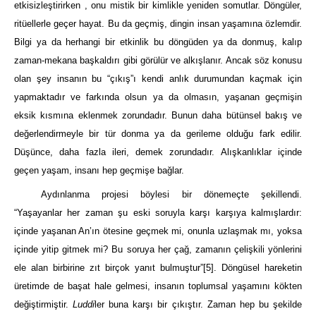
etkisizleştirirken , onu mistik bir kimlikle yeniden somutlar. Döngüler,
ritüellerle geçer hayat. Bu da geçmiş, dingin insan yaşamına özlemdir.
Bilgi ya da herhangi bir etkinlik bu döngüden ya da donmuş, kalıp
zaman-mekana başkaldırı gibi görülür ve alkışlanır. Ancak söz konusu
olan şey insanın bu “çıkış”ı kendi anlık durumundan kaçmak için
yapmaktadır ve farkında olsun ya da olmasın, yaşanan geçmişin
eksik kısmına eklenmek zorundadır. Bunun daha bütünsel bakış ve
değerlendirmeyle bir tür donma ya da gerileme olduğu fark edilir.
Düşünce, daha fazla ileri, demek zorundadır. Alışkanlıklar içinde
geçen yaşam, insanı hep geçmişe bağlar.
Aydınlanma projesi böylesi bir dönemeçte şekillendi.
“Yaşayanlar her zaman şu eski soruyla karşı karşıya kalmışlardır:
içinde yaşanan An’ın ötesine geçmek mi, onunla uzlaşmak mı, yoksa
içinde yitip gitmek mi? Bu soruya her çağ, zamanın çelişkili yönlerini
ele alan birbirine zıt birçok yanıt bulmuştur”
[5]
. Döngüsel hareketin
üretimde de başat hale gelmesi, insanın toplumsal yaşamını kökten
değiştirmiştir.
Luddi
ler buna karşı bir çıkıştır. Zaman hep bu şekilde