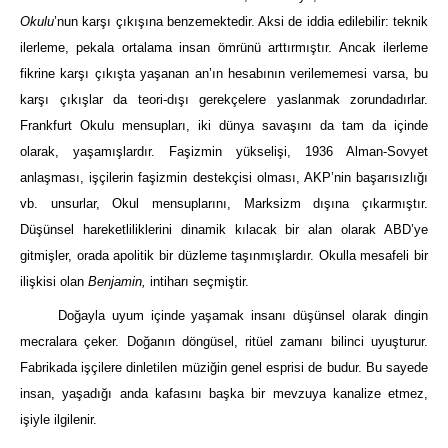
Okulu
’nun karşı çıkışına benzemektedir. Aksi de iddia edilebilir: teknik
ilerleme, pekala ortalama insan ömrünü arttırmıştır. Ancak ilerleme
fikrine karşı çıkışta yaşanan an’ın hesabının verilememesi varsa, bu
karşı çıkışlar da teori-dışı gerekçelere yaslanmak zorundadırlar.
Frankfurt Okulu mensupları, iki dünya savaşını da tam da içinde
olarak, yaşamışlardır. Faşizmin yükselişi, 1936 Alman-Sovyet
anlaşması, işçilerin faşizmin destekçisi olması, AKP’nin başarısızlığı
vb. unsurlar, Okul mensuplarını, Marksizm dışına çıkarmıştır.
Düşünsel hareketliliklerini dinamik kılacak bir alan olarak ABD’ye
gitmişler, orada apolitik bir düzleme taşınmışlardır. Okulla mesafeli bir
ilişkisi olan
Benjamin,
intiharı seçmiştir.
Doğayla uyum içinde yaşamak insanı düşünsel olarak dingin
mecralara çeker. Doğanın döngüsel, ritüel zamanı bilinci uyuşturur.
Fabrikada işçilere dinletilen müziğin genel esprisi de budur. Bu sayede
insan, yaşadığı anda kafasını başka bir mevzuya kanalize etmez,
işiyle ilgilenir.