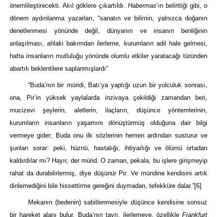
önemlileştirecekti. Akıl göklere çıkartıldı.
Habermas
’ın belirttiği gibi, o
dönem aydınlanma yazarları, “sanatın ve bilimin, yalnızca doğanın
denetlenmesi yönünde değil, dünyanın ve insanın benliğinin
anlaşılması, ahlaki bakımdan ilerleme, kurumların adil hale gelmesi,
hatta insanların mutluluğu yönünde olumlu etkiler yaratacağı türünden
abartılı beklentilere saplanmışlardı”
“Buda’nın bir müridi, Batı’ya yaptığı uzun bir yolculuk sonrası,
ona, Pir’in yüksek yaylalarda inzivaya çekildiği zamandan beri,
mucizevi şeylerin, aletlerin, ilaçların, düşünce yöntemlerinin,
kurumların insanların yaşamını dönüştürmüş olduğuna dair bilgi
vermeye gider; Buda onu ilk sözlerinin hemen ardından susturur ve
şunları sorar: peki, hüznü, hastalığı, ihtiyarlığı ve ölümü ortadan
kaldırdılar mı? Hayır, der mürid. O zaman, pekala, bu işlere girişmeyip
rahat da durabilirlermiş, diye düşünür Pir. Ve müridine kendisini artık
dinlemediğini bile hissettirme gereğini duymadan, tefekküre dalar.”
[6]
Mekanın (bedenin) sabitlenmesiyle düşünce kendisine sonsuz
bir hareket alanı bulur. Buda’nın tavrı, ilerlemeye, özellikle
Frankfurt