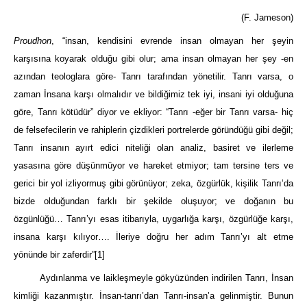
(F. Jameson)
Proudhon
, “insan, kendisini evrende insan olmayan her şeyin
karşısına koyarak olduğu gibi olur; ama insan olmayan her şey -en
azından teologlara göre- Tanrı tarafından yönetilir. Tanrı varsa, o
zaman İnsana karşı olmalıdır ve bildiğimiz tek iyi, insani iyi olduğuna
göre, Tanrı kötüdür” diyor ve ekliyor: “Tanrı -eğer bir Tanrı varsa- hiç
de felsefecilerin ve rahiplerin çizdikleri portrelerde göründüğü gibi değil;
Tanrı insanın ayırt edici niteliği olan analiz, basiret ve ilerleme
yasasına göre düşünmüyor ve hareket etmiyor; tam tersine ters ve
gerici bir yol izliyormuş gibi görünüyor; zeka, özgürlük, kişilik Tanrı’da
bizde olduğundan farklı bir şekilde oluşuyor; ve doğanın bu
özgünlüğü… Tanrı’yı esas itibarıyla, uygarlığa karşı, özgürlüğe karşı,
insana karşı kılıyor…. İleriye doğru her adım Tanrı’yı alt etme
yönünde bir zaferdir”
[1]
Aydınlanma ve laikleşmeyle gökyüzünden indirilen Tanrı, İnsan
kimliği kazanmıştır. İnsan-tanrı’dan Tanrı-insan’a gelinmiştir. Bunun