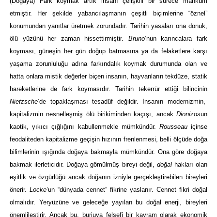
(Doğaya) Fark koymak artık insanı çelişkili bir sürece mahkum
etmiştir. Her şekilde yabancılaşmanın çeşitli biçimlerine “öznel”
konumundan yanıtlar üretmek zorundadır. Tarihin yasaları ona donuk,
ölü yüzünü her zaman hissettirmiştir.
Bruno
’nun karıncalara fark
koyması, güneşin her gün doğup batmasına ya da felaketlere karşı
yaşama zorunluluğu adına farkındalık koymak durumunda olan ve
hatta onlara mistik değerler biçen insanın, hayvanların tekdüze, statik
hareketlerine de fark koymasıdır. Tarihin tekerrür ettiği bilincinin
Nietzsche
’de topaklaşması tesadüf değildir. İnsanın modernizmin,
kapitalizmin nesnelleşmiş ölü birikiminden kaçışı, ancak
Dionizos
un
kaotik, yıkıcı çığlığını kabullenmekle mümkündür.
Rousseau
içinse
feodaliteden kapitalizme geçişin hızının frenlenmesi, belli ölçüde doğa
bilimlerinin ışığında doğaya bakmayla mümkündür. Ona göre doğaya
bakmak ilerleticidir. Doğaya gömülmüş bireyi değil,
doğal
hakları olan
eşitlik ve özgürlüğü ancak doğanın izniyle gerçekleştirebilen bireyleri
önerir.
Locke
’un “dünyada cennet” fikrine yaslanır. Cennet fikri doğal
olmalıdır. Yeryüzüne ve geleceğe yayılan bu doğal enerji, bireyleri
önemlileştirir. Ancak bu, burjuva felsefi bir kavram olarak ekonomik