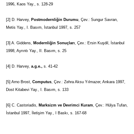
1996, Kaos Yay., s. 128-29
[2]
D. Harvey,
Postmodernliğin Durumu
, Çev.: Sungur Savran,
Metis Yay., I. Basım, İstanbul 1997, s. 257
[3]
A. Giddens,
Modernliğin Sonuçları
, Çev.: Ersin Kuşdil, İstanbul
1998, Ayrıntı Yay., II. Basım, s. 25
[4]
D. Harvey,
a.g.e.,
s. 41-42
[5]
Arno Brost,
Computus
, Çev.: Zehra Aksu Yılmazer, Ankara 1997,
Dost Kitabevi Yay., I. Basım, s. 133
[6]
C. Castoriadis,
Marksizm ve Devrimci Kuram
, Çev.: Hülya Tufan,
İstanbul 1997, İletişim Yay., I Baskı, s. 167-68