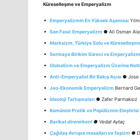
Küreselleşme ve Emperyalizm
E
mperyalizmin En Yüksek Aşaması
Yılm
Son Fasıl: Emperyalizm
● Ali Osman Ala
Marksizm, Türkiye Solu ve Küreselleşm
Sermaye Birikim Süreci ve Emperyaliz
Globalizm ve Emperyalizm Üzerine Notl
Anti-Emperyalist Bir Bakış Açısı
● Jose 
Jeo-Ekonomik Emperyalizm
Bernard Ge
İdeoloji Tartışmaları
● Zafer Parmaksız
Komünist Pratik ve Popülizmin Eleştirisi
Barikat direnirken!
● Vedat Aytaç
Çağdaş Avrupa masalları ve faşizm
● D