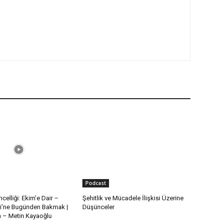
Podcast
celliği: Ekim’e Dair –
Şehitlik ve Mücadele İlişkisi Üzerine
i’ne Bugünden Bakmak |
Düşünceler
– Metin Kayaoğlu