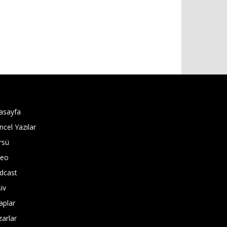
asayfa
ncel Yazılar
rsü
deo
dcast
iv
aplar
zarlar