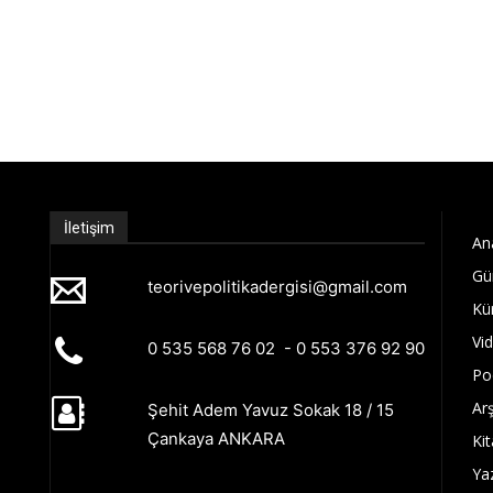
İletişim
An
Gü
teorivepolitikadergisi@gmail.com
Kü
Vi
0 535 568 76 02 - 0 553 376 92 90
Po
Arş
Şehit Adem Yavuz Sokak 18 / 15
Çankaya ANKARA
Kit
Ya