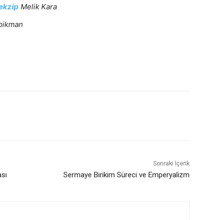
tekzip
Melik Kara
pikman
Sonraki İçerik
sı
Sermaye Birikim Süreci ve Emperyalizm