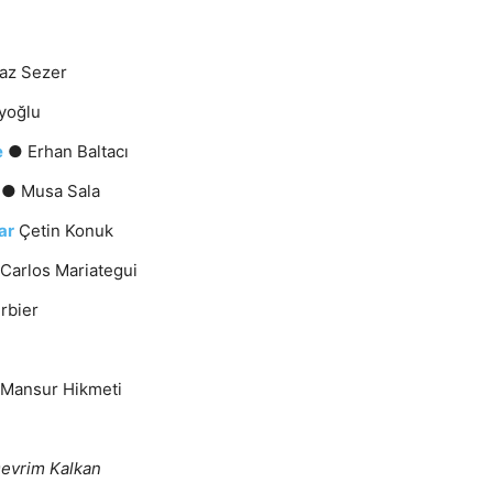
az Sezer
yoğlu
e
● Erhan Baltacı
m
● Musa Sala
ar
Çetin Konuk
Carlos Mariategui
rbier
Mansur Hikmeti
evrim Kalkan