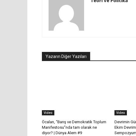
Teori ve Politika
Yazarın Diğer Yazıları
Video
Video
Öcalan, “Barış ve Demokratik Toplum
Devrimin Gün
Manifestosu”nda tam olarak ne
Ekim Devrim
diyor? | Dünya Alem #9
Sempozyum 