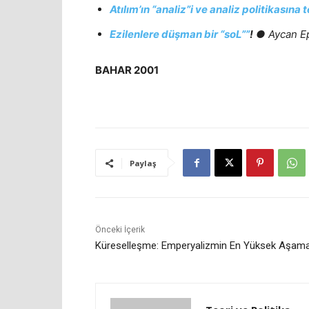
Atılım’ın “analiz”i ve analiz politikasına 
Ezilenlere düşman bir “soL””
!
● Aycan E
BAHAR 2001
Paylaş
Önceki İçerik
Küreselleşme: Emperyalizmin En Yüksek Aşama