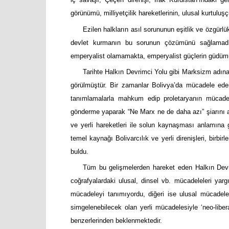
görünümü, milliyetçilik hareketlerinin, ulusal kurtuluşçu 
Ezilen halkların asıl sorununun eşitlik ve özgür
devlet kurmanın bu sorunun çözümünü sağlamadığını 
emperyalist olamamakta, emperyalist güçlerin güdümü
Tarihte Halkın Devrimci Yolu gibi Marksizm adına e
görülmüştür. Bir zamanlar Bolivya’da mücadele eden y
tanımlamalarla mahkum edip proletaryanın mücadel
gönderme yaparak “Ne Marx ne de daha azı” şiarını 
ve yerli hareketleri ile solun kaynaşması anlamına 
temel kaynağı Bolivarcılık ve yerli direnişleri, birbi
buldu.
Tüm bu gelişmelerden hareket eden Halkın Devr
coğrafyalardaki ulusal, dinsel vb. mücadeleleri yargı
mücadeleyi tanımıyordu, diğeri ise ulusal mücadele
simgelenebilecek olan yerli mücadelesiyle ‘neo-lib
benzerlerinden beklenmektedir.