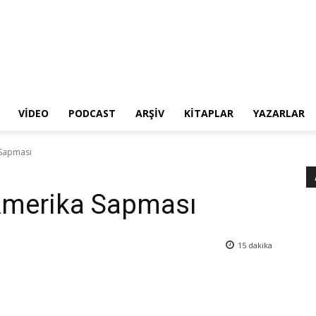
VIDEO
PODCAST
ARŞIV
KITAPLAR
YAZARLAR
 Sapması
 Amerika Sapması
15
dakika