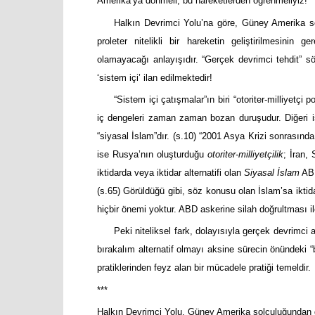
Amerika’ya dönmeli, bu hareketlerden öğrenmeliyiz!
Halkın Devrimci Yolu’na göre, Güney Amerika so
proleter nitelikli bir hareketin geliştirilmesinin ge
olamayacağı anlayışıdır. “Gerçek devrimci tehdit” s
‘sistem içi’ ilan edilmektedir!
“Sistem içi çatışmalar”ın biri “otoriter-milliyetçi 
iç dengeleri zaman zaman bozan duruşudur. Diğeri ise
“siyasal İslam”dır. (s.10) “2001 Asya Krizi sonrasın
ise Rusya’nın oluşturduğu
otoriter-milliyetçilik
; İran,
iktidarda veya iktidar alternatifi olan
Siyasal İslam
ABD
(s.65) Görüldüğü gibi, söz konusu olan İslam’sa iktid
hiçbir önemi yoktur. ABD askerine silah doğrultması ile
Peki niteliksel fark, dolayısıyla gerçek devrimci 
bırakalım alternatif olmayı aksine sürecin önündeki “
pratiklerinden feyz alan bir mücadele pratiği temeldir.
***
Halkın Devrimci Yolu, Güney Amerika solculuğundan de