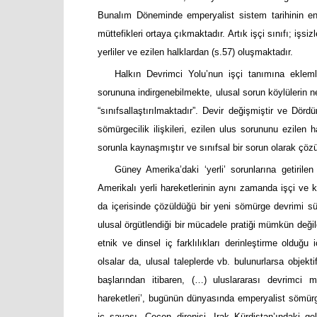
Bunalım Döneminde emperyalist sistem tarihinin en g
müttefikleri ortaya çıkmaktadır. Artık işçi sınıfı; işsi
yerliler ve ezilen halklardan (s.57) oluşmaktadır.
Halkın Devrimci Yolu’nun işçi tanımına eklem
sorununa indirgenebilmekte, ulusal sorun köylülerin ne
“sınıfsallaştırılmaktadır”. Devir değişmiştir ve Dör
sömürgecilik ilişkileri, ezilen ulus sorununu ezile
sorunla kaynaşmıştır ve sınıfsal bir sorun olarak çözül
Güney Amerika’daki ‘yerli’ sorunlarına getiri
Amerikalı yerli hareketlerinin aynı zamanda işçi ve k
da içerisinde çözüldüğü bir yeni sömürge devrimi sür
ulusal örgütlendiği bir mücadele pratiği mümkün değil
etnik ve dinsel iç farklılıkları derinleştirme olduğu
olsalar da, ulusal taleplerde vb. bulunurlarsa objekt
başlarından itibaren, (…) uluslararası devrimci m
hareketleri’, bugünün dünyasında emperyalist sömürgec
iç savaşı, Çeçen direnişi, Irak Kürdistan’ındaki 