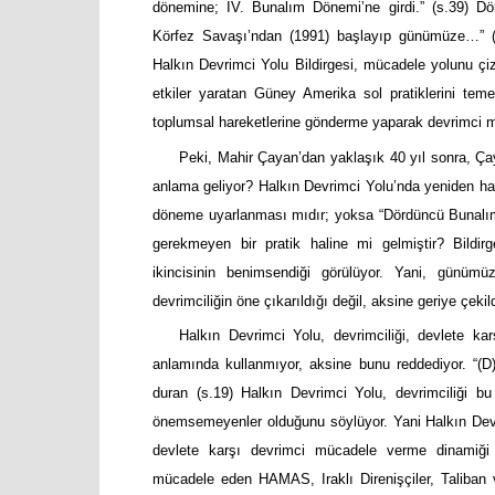
dönemine; IV. Bunalım Dönemi’ne girdi.” (s.39) 
Körfez Savaşı’ndan (1991) başlayıp günümüze…” 
Halkın Devrimci Yolu Bildirgesi, mücadele yolunu ç
etkiler yaratan Güney Amerika sol pratiklerini te
toplumsal hareketlerine gönderme yaparak devrimci 
Peki, Mahir Çayan’dan yaklaşık 40 yıl sonra, Çay
anlama geliyor? Halkın Devrimci Yolu’nda yeniden h
döneme uyarlanması mıdır; yoksa “Dördüncü Bunalım 
gerekmeyen bir pratik haline mi gelmiştir? Bildi
ikincisinin benimsendiği görülüyor. Yani, günüm
devrimciliğin öne çıkarıldığı değil, aksine geriye çekild
Halkın Devrimci Yolu, devrimciliği, devlete kar
anlamında kullanmıyor, aksine bunu reddediyor. “(D)e
duran (s.19) Halkın Devrimci Yolu, devrimciliği bu ş
önemsemeyenler olduğunu söylüyor. Yani Halkın Devrim
devlete karşı devrimci mücadele verme dinamiği ‘
mücadele eden HAMAS, Iraklı Direnişçiler, Taliban v