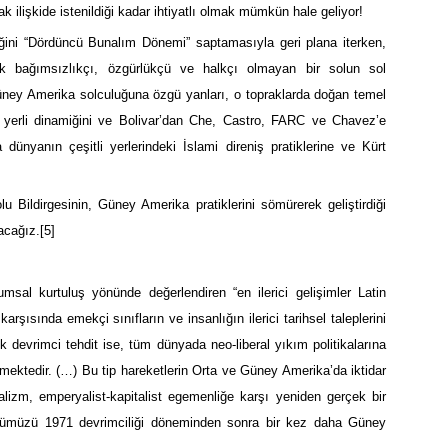
k ilişkide istenildiği kadar ihtiyatlı olmak mümkün hale geliyor!
iğini “Dördüncü Bunalım Dönemi” saptamasıyla geri plana iterken,
ak bağımsızlıkçı, özgürlükçü ve halkçı olmayan bir solun sol
üney Amerika solculuğuna özgü yanları, o topraklarda doğan temel
 yerli dinamiğini ve Bolivar’dan Che, Castro, FARC ve Chavez’e
 dünyanın çeşitli yerlerindeki İslami direniş pratiklerine ve Kürt
u Bildirgesinin, Güney Amerika pratiklerini sömürerek geliştirdiği
acağız.
[5]
umsal kurtuluş yönünde değerlendiren “en ilerici gelişimler Latin
şısında emekçi sınıfların ve insanlığın ilerici tarihsel taleplerini
k devrimci tehdit ise, tüm dünyada neo-liberal yıkım politikalarına
gelmektedir. (…) Bu tip hareketlerin Orta ve Güney Amerika’da iktidar
lizm, emperyalist-kapitalist egemenliğe karşı yeniden gerçek bir
 yüzümüzü 1971 devrimciliği döneminden sonra bir kez daha Güney