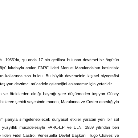
. 1966’da, şu anda 17 bin gerillası bulunan devrimci bir örgütün
fijo” lakabıyla anılan FARC lideri Manuel Marulanda’nın kesintisiz
n kollarında son buldu. Bu büyük devrimcinin kişisel biyografisi
ik taşıyan devrimci mücadele geleneğini anlamamız için yeterlidir.
n ve ötekilerden aldığı bayrağı yere düşürmeden taşıyan Güney
binlerce şehidi sayesinde manen, Marulanda ve Castro aracılığıyla
 şiarıyla simgelenebilecek dünyasal etkiler yaratan yeni bir sol
 yüzyıllık mücadelesiyle FARC-EP ve ELN, 1959 yılından beri
ve lideri Fidel Castro, Venezüella Devlet Başkanı Hugo Chavez ve