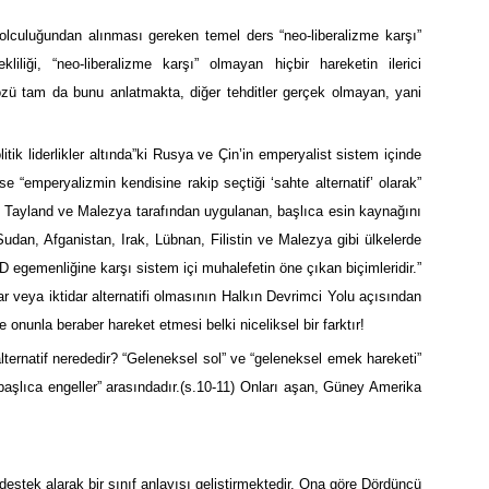
lculuğundan alınması gereken temel ders “neo-liberalizme karşı”
rekliliği, “neo-liberalizme karşı” olmayan hiçbir hareketin ilerici
özü tam da bunu anlatmakta, diğer tehditler gerçek olmayan, yani
politik liderlikler altında”ki Rusya ve Çin’in emperyalist sistem içinde
 “emperyalizmin kendisine rakip seçtiği ‘sahte alternatif’ olarak”
da Tayland ve Malezya tarafından uygulanan, başlıca esin kaynağını
 Sudan, Afganistan, Irak, Lübnan, Filistin ve Malezya gibi ülkelerde
 egemenliğine karşı sistem içi muhalefetin öne çıkan biçimleridir.”
ar veya iktidar alternatifi olmasının Halkın Devrimci Yolu açısından
 onunla beraber hareket etmesi belki niceliksel bir farktır!
alternatif nerededir? “Geleneksel sol” ve “geleneksel emek hareketi”
başlıca engeller” arasındadır.(s.10-11) Onları aşan, Güney Amerika
stek alarak bir sınıf anlayışı geliştirmektedir. Ona göre Dördüncü