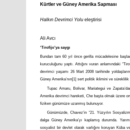
Kürtler ve Güney Amerika Sapması
Halkın Devrimci Yolu
eleştirisi
Ali Avcı
‘Tirofijo’ya saygı
Bundan tam 60 yıl önce gerilla mücadelesine başladı
kuruculuğunu yaptı. Attığını vuran anlamındaki “Tiro
devrimci yaşamı 26 Mart 2008 tarihinde yoldaşlarını
Güney Amerika’nın
[1]
sert politik iklimini ve süreklil
Tupac Amaru, Bolivar, Mariategui ve Zapata’da
Amerika devrimci hareketi, Che başta olmak üzere on
fiziken günümüze uzanmış bulunuyor.
Günümüzde, Chavez’in “21. Yüzyılın Sosyalizmi”
dalga Güney Amerika’yı kaplamış durumda. Yarım
sosyalist bir devlet olarak varlığını koruyan Küba 