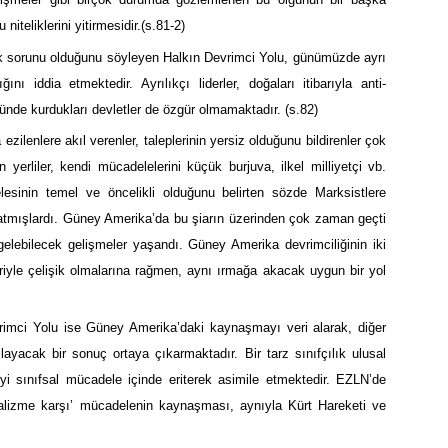
niteliklerini yitirmesidir.(s.81-2)
lük sorunu olduğunu söyleyen Halkın Devrimci Yolu, günümüzde ayrı
iddia etmektedir. Ayrılıkçı liderler, doğaları itibarıyla anti-
nde kurdukları devletler de özgür olmamaktadır. (s.82)
zilenlere akıl verenler, taleplerinin yersiz olduğunu bildirenler çok
erliler, kendi mücadelelerini küçük burjuva, ilkel milliyetçi vb.
esinin temel ve öncelikli olduğunu belirten sözde Marksistlere
atmışlardı. Güney Amerika’da bu şiarın üzerinden çok zaman geçti
gelebilecek gelişmeler yaşandı. Güney Amerika devrimciliğinin iki
rleriyle çelişik olmalarına rağmen, aynı ırmağa akacak uygun bir yol
imci Yolu ise Güney Amerika’daki kaynaşmayı veri alarak, diğer
layacak bir sonuç ortaya çıkarmaktadır. Bir tarz sınıfçılık ulusal
yi sınıfsal mücadele içinde eriterek asimile etmektedir. EZLN’de
eralizme karşı’ mücadelenin kaynaşması, aynıyla Kürt Hareketi ve