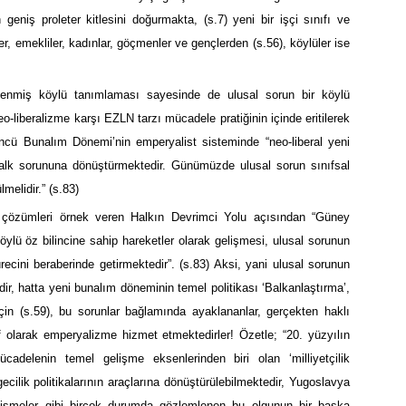
eniş proleter kitlesini doğurmakta, (s.7) yeni bir işçi sınıfı ve
zler, emekliler, kadınlar, göçmenler ve gençlerden (s.56), köylüler ise
lenmiş köylü tanımlaması sayesinde de ulusal sorun bir köylü
o-liberalizme karşı EZLN tarzı mücadele pratiğinin içinde eritilerek
düncü Bunalım Dönemi’nin emperyalist sisteminde “neo-liberal yeni
n halk sorununa dönüştürmektedir. Günümüzde ulusal sorun sınıfsal
melidir.” (s.83)
len çözümleri örnek veren Halkın Devrimci Yolu açısından “Güney
öylü öz bilincine sahip hareketler olarak gelişmesi, ulusal sorunun
ecini beraberinde getirmektedir”. (s.83) Aksi, yani ulusal sorunun
dir, hatta yeni bunalım döneminin temel politikası ‘Balkanlaştırma’,
 için (s.59), bu sorunlar bağlamında ayaklananlar, gerçekten haklı
if olarak emperyalizme hizmet etmektedirler! Özetle; “20. yüzyılın
ücadelenin temel gelişme eksenlerinden biri olan ‘milliyetçilik
ilik politikalarının araçlarına dönüştürülebilmektedir, Yugoslavya
gelişmeler gibi birçok durumda gözlemlenen bu olgunun bir başka