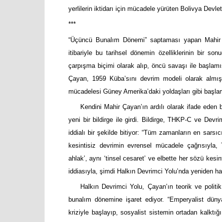
yerlilerin iktidarı için mücadele yürüten Bolivya De
***
“Üçüncü Bunalım Dönemi” saptaması yapan Mahir Ça
itibariyle bu tarihsel dönemin özelliklerinin bir sonu
çarpışma biçimi olarak alıp, öncü savaşı ile başlamış
Çayan, 1959 Küba’sını devrim modeli olarak almış
mücadelesi Güney Amerika’daki yoldaşları gibi başla
Kendini Mahir Çayan’ın ardılı olarak ifade eden b
yeni bir bildirge ile girdi. Bildirge, THKP-C ve Devri
iddialı bir şekilde bitiyor: “Tüm zamanların en sarsıc
kesintisiz devrimin evrensel mücadele çağrısıyla,
ahlak’, aynı ‘tinsel cesaret’ ve elbette her sözü kes
iddiasıyla, şimdi Halkın Devrimci Yolu’nda yeniden ha
Halkın Devrimci Yolu, Çayan’ın teorik ve politik
bunalım dönemine işaret ediyor. “Emperyalist düny
kriziyle başlayıp, sosyalist sistemin ortadan kalktığ