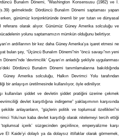
Dördüncü Bunalım Dönemi, “Washington Konsensusu (1982) ve I.
(s.39) gelmektedir. Dördüncü Bunalım Dönemi saptaması yapan
izerken, günümüz konjonktüründe önemli bir yer tutan ve dünyasal
mel referans olarak alıyor. Günümüz Güney Amerika solculuğu ve
mücadelenin yolunu saptamamızın mümkün olduğunu belirtiyor.
an’ın ardıllarının bir kez daha Güney Amerika’ya işaret etmesi ne
ayat bulan şey, “Üçüncü Bunalım Dönemi”nin “öncü savaşı”nın yeni
Dönemi”nde ‘devrimcilik’ Çayan’ın anladığı şekliyle uygulanması
rge’deki Dördüncü Bunalım Dönemi tanımlamalarına bakıldığında
üz Güney Amerika solculuğu, Halkın Devrimci Yolu tarafından
iği bir anlayışın üretilmesinde kullanılıyor, öyle ediniliyor.
şı kullanılan şiddet ve devletin şiddet pratiğini üzerine çekmek
vrimciliği devlet karşıtlığına indirgeme” yaklaşımının karşısında
ekilde anlayanların, “güçlerin politik ve toplumsal özellikleri”ni
ci Yolu’nun kaba devlet karşıtlığı olarak nitelemeyi tercih ettiği
toplumsal içerik’ süzgecinden geçirilince, emperyalizme karşı
e El Kaide’yi dolaylı ya da dolaysız ittifaklar olarak görmemek,