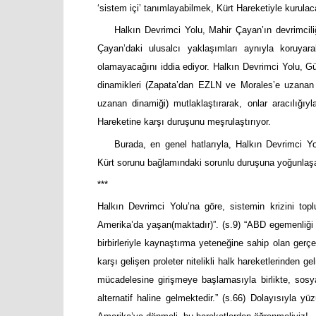
‘sistem içi’ tanımlayabilmek, Kürt Hareketiyle kurulaca
Halkın Devrimci Yolu, Mahir Çayan’ın devrimcil
Çayan’daki ulusalcı yaklaşımları aynıyla koruyar
olamayacağını iddia ediyor. Halkın Devrimci Yolu, G
dinamikleri (Zapata’dan EZLN ve Morales’e uzanan
uzanan dinamiği) mutlaklaştırarak, onlar aracılığıyla
Hareketine karşı duruşunu meşrulaştırıyor.
Burada, en genel hatlarıyla, Halkın Devrimci Yol
Kürt sorunu bağlamındaki sorunlu duruşuna yoğunlaş
***
Halkın Devrimci Yolu’na göre, sistemin krizini topl
Amerika’da yaşan(maktadır)”. (s.9) “ABD egemenliği kar
birbirleriyle kaynaştırma yeteneğine sahip olan gerçe
karşı gelişen proleter nitelikli halk hareketlerinden 
mücadelesine girişmeye başlamasıyla birlikte, sosya
alternatif haline gelmektedir.” (s.66) Dolayısıyla