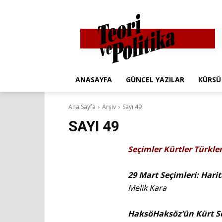
ANASAYFA
GÜNCEL YAZILAR
KÜRSÜ
Ana Sayfa
Arşiv
Sayı 49
SAYI 49
Seçimler Kürtler Türkle
29 Mart Seçimleri: Hari
Melik Kara
Haksö
Haksöz’ün Kürt 