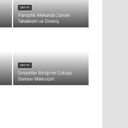
SAYI 49
Panoptik Mekanda Zaman:
Tahakküm ve Direniş
SAYI 49
Sovyetler Birliği’nin Çöküşü
Sonrası Marksizm