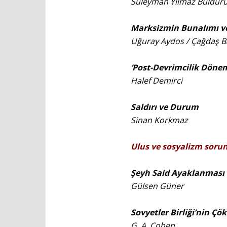
Süleyman Yılmaz Buldur
Marksizmin Bunalımı ve 
Uğuray Aydos / Çağdaş Ba
‘Post-Devrimcilik Döne
Halef Demirci
Saldırı ve Durum
Sinan Korkmaz
Ulus ve sosyalizm sorun
Şeyh Said Ayaklanması
Gülsen Güner
Sovyetler Birliği’nin Ç
G. A. Cohen