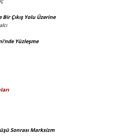
uç
Bir Çıkış Yolu Üzerine
lcı
mi’nde Yüzleşme
ları
öküşü Sonrası Marksizm