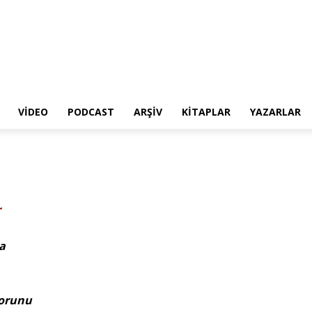
VIDEO
PODCAST
ARŞIV
KITAPLAR
YAZARLAR
r
ta
Sorunu