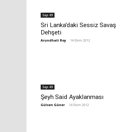
Sayı 49
Sri Lanka’daki Sessiz Savaş
Dehşeti
Arundhati Roy
-
14 Ekim 2012
Sayı 49
Şeyh Said Ayaklanması
Gülsen Güner
-
14 Ekim 2012