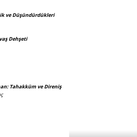
mik ve Düşündürdükleri
avaş Dehşeti
an: Tahakküm ve Direniş
uç