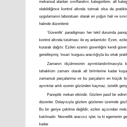
mekansal alanları sınıflandırır, kategorilere, alt kate
olabildiğince kontrol altında tutmak olsa da pratikt
uygulamanın laboratuarı olarak en yoğun hali ve sını
halinde düzenlenir.
‘Güvenlik’ paradigması her tekil durumda panop
kontrol altında tutulması ile eş anlamlıdır. Ezen, ezi
kurarak dağıtır. Ezilen ezenin güvenliğini kendi güve
genelleşmiş ‘insan’ kurgusu aracılığıyla bu ortak pratikl
Zamanın ölçülmesinin ayrıntılandırılmasıyla 
tahakküm zamanı olarak alt birimlerine kadar kuş
zamansal parçalanma ve bu parçaların en küçük biri
ayrıntılar artık ezenin gözünden kaçmaz, üstelik geri
Panoptik mekan etkindir. Gözlem pasif bir edinme
düzenler. Dolayısıyla gözlem gözlenen üzerinde gözlen
Bu bir geriye çekilme değildir; ezilen açısından me
katılmadır. Nesnellik aracısız işler, ta ki egemenin
kadar.