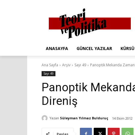
ANASAYFA
GÜNCEL YAZILAR
KÜRSÜ
Ana Sayfa
Arşiv
Sayı 49
Panoptik Mekanda Zaman:
Sayı 49
Panoptik Mekand
Direniş
Yazan
Süleyman Yılmaz Bulduruç
14 Ekim 2012
Paylaş