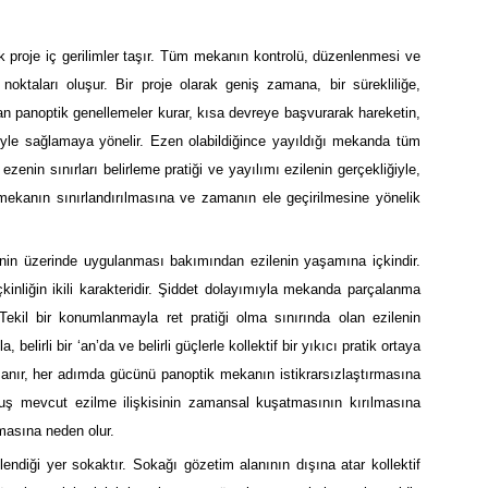
 proje iç gerilimler taşır. Tüm mekanın kontrolü, düzenlenmesi ve
 noktaları oluşur. Bir proje olarak geniş zamana, bir sürekliliğe,
 panoptik genellemeler kurar, kısa devreye başvurarak hareketin,
yle sağlamaya yönelir. Ezen olabildiğince yayıldığı mekanda tüm
ezenin sınırları belirleme pratiği ve yayılımı ezilenin gerçekliğiyle,
 mekanın sınırlandırılmasına ve zamanın ele geçirilmesine yönelik
lenin üzerinde uygulanması bakımından ezilenin yaşamına içkindir.
çkinliğin ikili karakteridir. Şiddet dolayımıyla mekanda parçalanma
 Tekil bir konumlanmayla ret pratiği olma sınırında olan ezilenin
a, belirli bir ‘an’da ve belirli güçlerle kollektif bir yıkıcı pratik ortaya
 kazanır, her adımda gücünü panoptik mekanın istikrarsızlaştırmasına
oluş mevcut ezilme ilişkisinin zamansal kuşatmasının kırılmasına
masına neden olur.
endiği yer sokaktır. Sokağı gözetim alanının dışına atar kollektif