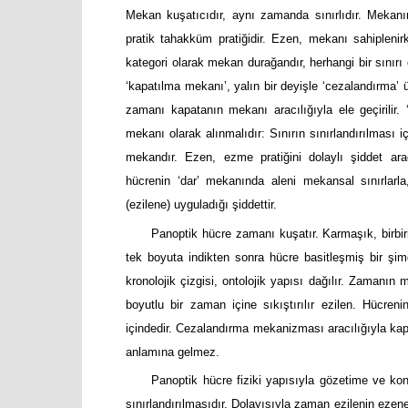
Mekan kuşatıcıdır, aynı zamanda sınırlıdır. Mekanı
pratik tahakküm pratiğidir. Ezen, mekanı sahiplenirk
kategori olarak mekan durağandır, herhangi bir sınırı o
‘kapatılma mekanı’, yalın bir deyişle ‘cezalandırma’ 
zamanı kapatanın mekanı aracılığıyla ele geçirilir
mekanı olarak alınmalıdır: Sınırın sınırlandırılması 
mekandır. Ezen, ezme pratiğini dolaylı şiddet arac
hücrenin ‘dar’ mekanında aleni mekansal sınırlarla,
(ezilene) uyguladığı şiddettir.
Panoptik hücre zamanı kuşatır. Karmaşık, birbiriy
tek boyuta indikten sonra hücre basitleşmiş bir ş
kronolojik çizgisi, ontolojik yapısı dağılır. Zamanın
boyutlu bir zaman içine sıkıştırılır ezilen. Hücren
içindedir. Cezalandırma mekanizması aracılığıyla kap
anlamına gelmez.
Panoptik hücre fiziki yapısıyla gözetime ve kon
sınırlandırılmasıdır. Dolayısıyla zaman ezilenin eze