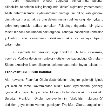
Allah, modernizm öncesi çağlarda bilinçaltında bulunan
bilinebilirci felsefenin bilinç kabuğunda “dinler” biçiminde yansımasıdır,
Allah determinizmdir. Aydınlanmanın yaptığı ise bilinç kabuğundaki
dini bilinçaltına atmak ve onu determinizmin belirleyiciliğinden çıkarıp
aklın karşısındaki saflara atmaktır. Felsefeye dışarıdan bir gözle,
felsefi bir soru sorulmadan bakıldığında, Tanrı’ya inananların kendisine
yüklediği Tanrı kavramının niteliklerini akla ve özneye tıpatıp
aktarmıştır.
Bu aşamada bir parantez açıp Frankfurt Okulunu incelemek,
Teori ve Politika
dergisinin ontolojik düzlemde savunduğu Kürt-İslam-
Şiddet öznesinin İslam bileşenini anlamak açısından faydalı olacaktır.
Frankfurt Okulunun katkıları
Akıl kavramı, Frankfurt Okulu düşünürlerinin eleştirel geleneği içinde
yer alan en temel kavramlardan biridir. Kant, Aydınlanma geleneği
içinde akla başat bir yer tanır. Modern toplumda da akıl önceliklidir.
Burada, Frankfurt Okulu teorisyenlerinin “akılcılığın akıldışılığı”
dedikleri şeye önem vermek gerekiyor. Frankfurt Okulu, araçsal akıl