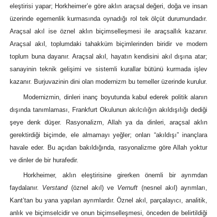
eleştirisi yapar; Horkheimer’e göre aklın araçsal değeri, doğa ve insan
üzerinde egemenlik kurmasında oynadığı rol tek ölçüt durumundadır.
Araçsal akıl ise öznel aklın biçimselleşmesi ile araçsallık kazanır.
Araçsal akıl, toplumdaki tahakküm biçimlerinden biridir ve modern
toplum buna dayanır. Araçsal akıl, hayatın kendisini akıl dışına atar;
sanayinin teknik gelişimi ve sistemli kurallar bütünü kurmada işlev
kazanır. Burjuvazinin dini olan modernizm bu temeller üzerinde kurulur.
Modernizmin, dinleri inanç boyutunda kabul ederek politik alanın
dışında tanımlaması, Frankfurt Okulunun akılcılığın akıldışılığı dediği
şeye denk düşer. Rasyonalizm, Allah ya da dinleri, araçsal aklın
gerektirdiği biçimde, ele almamayı yeğler; onları “akıldışı” inançlara
havale eder. Bu açıdan bakıldığında, rasyonalizme göre Allah yoktur
ve dinler de bir hurafedir.
Horkheimer, aklın eleştirisine girerken önemli bir ayrımdan
faydalanır.
Verstand
(öznel akıl) ve
Vernuft
(nesnel akıl) ayrımları,
Kant’tan bu yana yapılan ayrımlardır. Öznel akıl, parçalayıcı, analitik,
anlık ve biçimselcidir ve onun biçimselleşmesi, önceden de belirtildiği