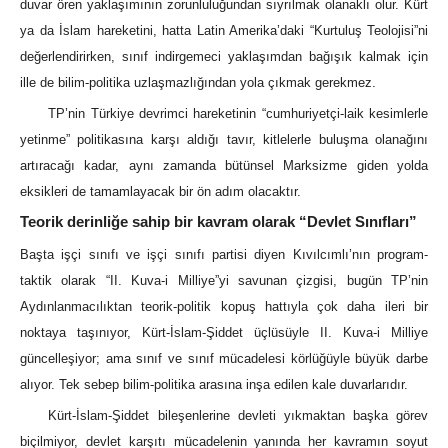
duvar ören yaklaşımının zorunluluğundan sıyrılmak olanaklı olur. Kürt
ya da İslam hareketini, hatta Latin Amerika’daki “Kurtuluş Teolojisi”ni
değerlendirirken, sınıf indirgemeci yaklaşımdan bağışık kalmak için
ille de bilim-politika uzlaşmazlığından yola çıkmak gerekmez.
TP’nin Türkiye devrimci hareketinin “cumhuriyetçi-laik kesimlerle
yetinme” politikasına karşı aldığı tavır, kitlelerle buluşma olanağını
artıracağı kadar, aynı zamanda bütünsel Marksizme giden yolda
eksikleri de tamamlayacak bir ön adım olacaktır.
Teorik derinliğe sahip bir kavram olarak “Devlet Sınıfları”
Başta işçi sınıfı ve işçi sınıfı partisi diyen Kıvılcımlı’nın program-
taktik olarak “II. Kuva-i Milliye”yi savunan çizgisi, bugün TP’nin
Aydınlanmacılıktan teorik-politik kopuş hattıyla çok daha ileri bir
noktaya taşınıyor, Kürt-İslam-Şiddet üçlüsüyle II. Kuva-i Milliye
güncelleşiyor; ama sınıf ve sınıf mücadelesi körlüğüyle büyük darbe
alıyor. Tek sebep bilim-politika arasına inşa edilen kale duvarlarıdır.
Kürt-İslam-Şiddet bileşenlerine devleti yıkmaktan başka görev
biçilmiyor, devlet karşıtı mücadelenin yanında her kavramın soyut