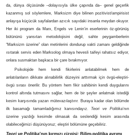
da, dünya ölçüsünde –dolayısıyla ülke çapında da– genel geçerlik
kazanmış sol söylemlere, Marksizm diye bilinen pozitivist/ampirisist
anlayışa küçücük sayfalardan azıcık sayıdaki insanla meydan okuyor.
Her iki program da Marx, Engels ve Lenin’in eserlerinin öz-görünüş
bütününü yansıtan metodolojisini değil, sahte peygamberlerin
“Marksizm üzerine” olan metinlerini dondurup vakti zamanı geldiğinde
ısıtarak servis eden Marksolog olmaya hevesli taifeyi rahatsız ediyor,
onlara susmaktan başkaca bir çare bırakmıyor.
Psikolojide hem kendi fikirlerini anlatabilmek hem de
anlatılanların dikkate alınabilirlik düzeyini arttırmak için övgü-eleştiri-
övgü sırası önerilir. Bu yöntem hem fikir sahibinin kendi duygularını
kontrol altında tutmasını sağlar, hem de bir şeyler anlatmak istediği
kesim karşısında yazarı mütevazılaştırır. Buraya kadar olan bölümde
ilk basamağı tamamladığımız kanısındayız.
Teori ve Politika
’nın
üzerine yazdığı kesimde olmasak da seslendiği kesim arasında
olabileceğimizi düşünüyoruz; eleştiri bölümüne geçebiliriz.
Teori ve Politika
’nın kırmızı çizgisi: Bilim-politika ayrımı