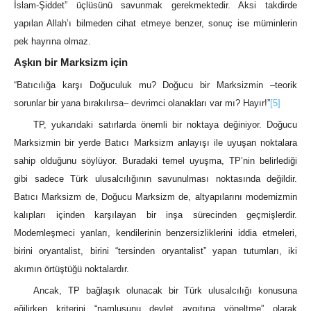
İslam-Şiddet” üçlüsünü savunmak gerekmektedir. Aksi takdirde
yapılan Allah’ı bilmeden cihat etmeye benzer, sonuç ise müminlerin
pek hayrına olmaz.
Aşkın bir Marksizm için
“Batıcılığa karşı Doğuculuk mu? Doğucu bir Marksizmin –teorik
sorunlar bir yana bırakılırsa– devrimci olanakları var mı? Hayır!”
[5]
TP, yukarıdaki satırlarda önemli bir noktaya değiniyor. Doğucu
Marksizmin bir yerde Batıcı Marksizm anlayışı ile uyuşan noktalara
sahip olduğunu söylüyor. Buradaki temel uyuşma, TP’nin belirlediği
gibi sadece Türk ulusalcılığının savunulması noktasında değildir.
Batıcı Marksizm de, Doğucu Marksizm de, altyapılarını modernizmin
kalıpları içinden karşılayan bir inşa sürecinden geçmişlerdir.
Modernleşmeci yanları, kendilerinin benzersizliklerini iddia etmeleri,
birini oryantalist, birini “tersinden oryantalist” yapan tutumları, iki
akımın örtüştüğü noktalardır.
Ancak, TP bağlaşık olunacak bir Türk ulusalcılığı konusuna
eğilirken kriterini “namlusunu devlet aygıtına yöneltme” olarak