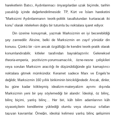
hareketlerin Batıcı, Aydınlanmacı önyargılardan uzak biçimde, tarihin
yasalılığı içinde değerlendirilmesidir. TP, Kürt ve İslam hareketini
“Marksizmi Aydınlanmanın teorik-politik tasallutundan kurtaracak iki
konu” olarak nitelerken doğru bir tutumla bu noktalara işaret ediyor.
Din üzerine konuşmak, yazmak Marksizmin en iyi becerebildiği
şey zannedilir. Aksine, belki de Marksizmin en zayıf yönüdür din
konusu. Çünkü bir –izm ancak özgüllüğü ile kendini teorik-pratik olarak
konumlandırabilir, kitleler tarafından bayraklaştırılır. Geleneksel
theoria-emperia
, pozitivizm-yorumsamacılık, özne-nesne çelişkileri
veya soruları Marksizm aracılığı ile düşünüldüğünde göz kamaştırıcı
noktalara gitmek mümkündür. Keramet sadece Marx ve Engels’te
değildir, Marksizmin 160 yıllık birikiminin biricikliğindedir. Ancak, dinler,
bu güne kadar kökleşmiş idealizm-materyalizm ayrımı dışında
Marksizmin yeni bir şey söylemediği bir alandır: İdeoloji, öz bilinç,
bilinç biçimi, yanlış bilinç… Her biri, kâh bilim adamlarının kâh
siyasetçilerin kendilerine yüklediği olumlu veya olumsuz sıfatları
taşıyan kavramlar. Örneğin, ideoloji kelimesi yanlış bilinç gelişimini