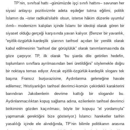
TP’nin, sınıfsal hattı –günümüzde işçi sınıfı hattını– savunan her
siyasi anlayışı pozitivizmle adeta eşdeğer tutma eğilimi, politik
İslamın da –ister radikal/silahlı olsun, isterse hâkim düzenle uyumlu/
ılımlı– modernizm kalıpları içinde İslamı bir ideoloji olarak gören bir
siyaset olduğu gerçeği karşısında yavan kalıyor. (Benzer bir yavanlık,
“eşitlik-özgürlük-kardeşlik şiarının tarihsel açıdan bir yenilik olarak
kabul edilmesinin “tarihsel dar görüşlülük” olarak tanımlanmasında da
göze çarpıyor. TP, ilk olarak “bu şiarda dile getirilen hedefin,
toplumların sınıflara ayrılmasından beri üretildiğini” söylemekle doğru
bir noktaya temas ediyor. Ancak eşitlik-özgürlük-kardeşlik sloganı tek
başına Fransız burjuvazisine, Aydınlanma geleneğine havale
edilemez; Hristiyanlığın tarihsel devrimci-komün çekirdekli karakterini
barındıran Jakobenlerin devrime kattığı bir slogandır bu.
Aydınlanmacılıktan kopuş sağlama adına, ezilenlerin tarihsel devrimci
birikiminin gözden kaçırılması, böyle bir kopuşu “el yordamıyla”
yapmamak gerektiğini bize gösteriyor.) İslamcı hareketler tarihin
yasalılığı içinde ele alındığında, TP’nin bilimle politikanın arasına