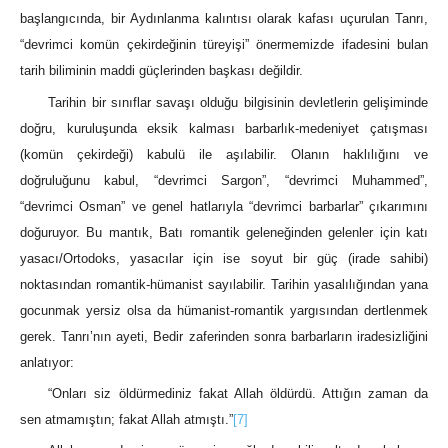
başlangıcında, bir Aydınlanma kalıntısı olarak kafası uçurulan Tanrı,
“devrimci komün çekirdeğinin türeyişi” önermemizde ifadesini bulan
tarih biliminin maddi güçlerinden başkası değildir.
Tarihin bir sınıflar savaşı olduğu bilgisinin devletlerin gelişiminde
doğru, kuruluşunda eksik kalması barbarlık-medeniyet çatışması
(komün çekirdeği) kabulü ile aşılabilir. Olanın haklılığını ve
doğruluğunu kabul, “devrimci Sargon”, “devrimci Muhammed”,
“devrimci Osman” ve genel hatlarıyla “devrimci barbarlar” çıkarımını
doğuruyor. Bu mantık, Batı romantik geleneğinden gelenler için katı
yasacı/Ortodoks, yasacılar için ise soyut bir güç (irade sahibi)
noktasından romantik-hümanist sayılabilir. Tarihin yasalılığından yana
gocunmak yersiz olsa da hümanist-romantik yargısından dertlenmek
gerek. Tanrı’nın ayeti, Bedir zaferinden sonra barbarların iradesizliğini
anlatıyor:
“Onları siz öldürmediniz fakat Allah öldürdü. Attığın zaman da
sen atmamıştın; fakat Allah atmıştı.”
[7]