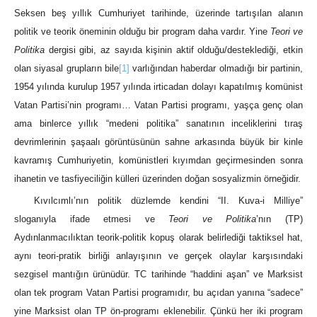
Seksen beş yıllık Cumhuriyet tarihinde, üzerinde tartışılan alanın
politik ve teorik öneminin olduğu bir program daha vardır. Yine
Teori ve
Politika
dergisi gibi, az sayıda kişinin aktif olduğu/desteklediği, etkin
olan siyasal grupların bile
[1]
varlığından haberdar olmadığı bir partinin,
1954 yılında kurulup 1957 yılında irticadan dolayı kapatılmış komünist
Vatan Partisi’nin programı… Vatan Partisi programı, yaşça genç olan
ama binlerce yıllık “medeni politika” sanatının inceliklerini tıraş
devrimlerinin şaşaalı görüntüsünün sahne arkasında büyük bir kinle
kavramış Cumhuriyetin, komünistleri kıyımdan geçirmesinden sonra
ihanetin ve tasfiyeciliğin külleri üzerinden doğan sosyalizmin örneğidir.
Kıvılcımlı’nın politik düzlemde kendini “II. Kuva-i Milliye”
sloganıyla ifade etmesi ve
Teori ve Politika
’nın (TP)
Aydınlanmacılıktan teorik-politik kopuş olarak belirlediği taktiksel hat,
aynı teori-pratik birliği anlayışının ve gerçek olaylar karşısındaki
sezgisel mantığın ürünüdür. TC tarihinde “haddini aşan” ve Marksist
olan tek program Vatan Partisi programıdır, bu açıdan yanına “sadece”
yine Marksist olan TP ön-programı eklenebilir. Çünkü her iki program