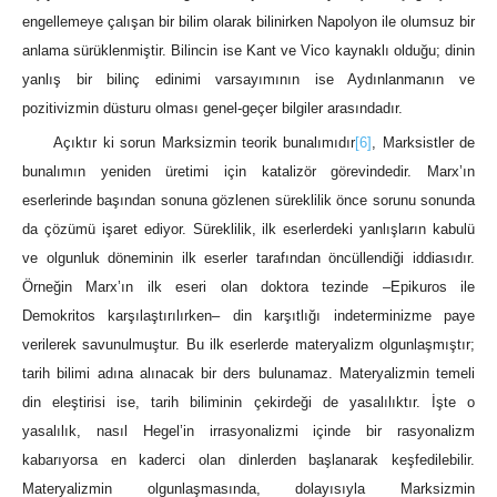
engellemeye çalışan bir bilim olarak bilinirken Napolyon ile olumsuz bir
anlama sürüklenmiştir. Bilincin ise Kant ve Vico kaynaklı olduğu; dinin
yanlış bir bilinç edinimi varsayımının ise Aydınlanmanın ve
pozitivizmin düsturu olması genel-geçer bilgiler arasındadır.
Açıktır ki sorun Marksizmin teorik bunalımıdır
[6]
, Marksistler de
bunalımın yeniden üretimi için katalizör görevindedir. Marx’ın
eserlerinde başından sonuna gözlenen süreklilik önce sorunu sonunda
da çözümü işaret ediyor. Süreklilik, ilk eserlerdeki yanlışların kabulü
ve olgunluk döneminin ilk eserler tarafından öncüllendiği iddiasıdır.
Örneğin Marx’ın ilk eseri olan doktora tezinde –Epikuros ile
Demokritos karşılaştırılırken– din karşıtlığı indeterminizme paye
verilerek savunulmuştur. Bu ilk eserlerde materyalizm olgunlaşmıştır;
tarih bilimi adına alınacak bir ders bulunamaz. Materyalizmin temeli
din eleştirisi ise, tarih biliminin çekirdeği de yasalılıktır. İşte o
yasalılık, nasıl Hegel’in irrasyonalizmi içinde bir rasyonalizm
kabarıyorsa en kaderci olan dinlerden başlanarak keşfedilebilir.
Materyalizmin olgunlaşmasında, dolayısıyla Marksizmin