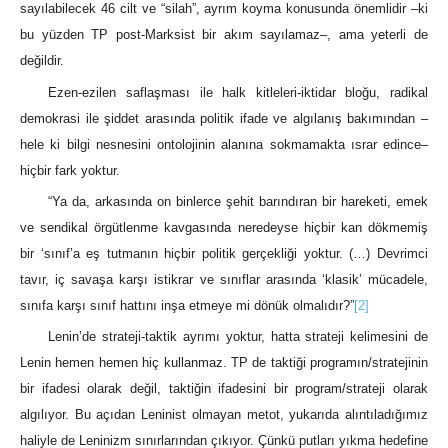
sayılabilecek 46 cilt ve “silah”, ayrım koyma konusunda önemlidir –ki
bu yüzden TP post-Marksist bir akım sayılamaz–, ama yeterli de
değildir.
Ezen-ezilen saflaşması ile halk kitleleri-iktidar bloğu, radikal
demokrasi ile şiddet arasında politik ifade ve algılanış bakımından –
hele ki bilgi nesnesini ontolojinin alanına sokmamakta ısrar edince–
hiçbir fark yoktur.
“Ya da, arkasında on binlerce şehit barındıran bir hareketi, emek
ve sendikal örgütlenme kavgasında neredeyse hiçbir kan dökmemiş
bir ‘sınıf’a eş tutmanın hiçbir politik gerçekliği yoktur. (…) Devrimci
tavır, iç savaşa karşı istikrar ve sınıflar arasında ‘klasik’ mücadele,
sınıfa karşı sınıf hattını inşa etmeye mi dönük olmalıdır?”
[2]
Lenin’de strateji-taktik ayrımı yoktur, hatta strateji kelimesini de
Lenin hemen hemen hiç kullanmaz. TP de taktiği programın/stratejinin
bir ifadesi olarak değil, taktiğin ifadesini bir program/strateji olarak
algılıyor. Bu açıdan Leninist olmayan metot, yukarıda alıntıladığımız
haliyle de Leninizm sınırlarından çıkıyor. Çünkü putları yıkma hedefine