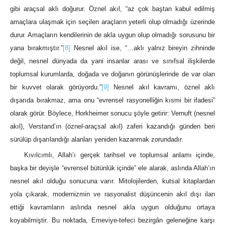
gibi araçsal aklı doğurur. Öznel akıl, “az çok baştan kabul edilmiş
amaçlara ulaşmak için seçilen araçların yeterli olup olmadığı üzerinde
durur. Amaçların kendilerinin de akla uygun olup olmadığı sorusunu bir
yana bırakmıştır.”
[8]
Nesnel akıl ise, “…aklı yalnız bireyin zihninde
değil, nesnel dünyada da yani insanlar arası ve sınıfsal ilişkilerde
toplumsal kurumlarda, doğada ve doğanın görünüşlerinde de var olan
bir kuvvet olarak görüyordu.”
[9]
Nesnel akıl kavramı, öznel aklı
dışarıda bırakmaz, ama onu “evrensel rasyonelliğin kısmi bir ifadesi”
olarak görür. Böylece, Horkheimer sonucu şöyle getirir: Vernuft (nesnel
akıl), Verstand’ın (öznel-araçsal akıl) zaferi kazandığı günden beri
sürülüp dışarılandığı alanları yeniden kazanmak zorundadır.
Kıvılcımlı, Allah’ı gerçek tarihsel ve toplumsal anlamı içinde,
başka bir deyişle “evrensel bütünlük içinde” ele alarak, aslında Allah’ın
nesnel akıl olduğu sonucuna varır. Mitolojilerden, kutsal kitaplardan
yola çıkarak, modernizmin ve rasyonalist düşüncenin akıl dışı ilan
ettiği kavramların aslında nesnel akla uygun olduğunu ortaya
koyabilmiştir. Bu noktada, Emeviye-tefeci bezirgân geleneğine karşı