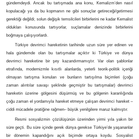
gündemdeydi. Ancak bu tartışmada ana konu, Kemalizm’den nasıl
kopulacağı ya da bu kopmanın ne gibi sonuçlar getireceği/getirmesi
gerektiği değildi; solun değişik temsilcileri birbirlerini ne kadar Kemalist
oldukları konusunda tartıyorlar, suçlamalar denizinde birbirlerini
boğmaya çalışıyorlardı.
Türkiye devrimci hareketinin tarihinde uzun süre yer edinen ve
hala gündemde olan bu tartışmalar açıktır ki Türkiye ve dünya
devrimci hareketine bir şey kazandırmamıştır. Var olan şablonlar
etrafında, modernizmle kısıtlı alanlarda, yeterli teorik-politik içeriği
olmayan tartışma konuları ve bunların tartışılma biçimleri (çoğu
zaman alıntılar savaşı şeklinde geçmiştir bu tartışmalar) devrimci
hareketin üzerine gölgesini düşürmüş ve bu gölgenin karanlığında
çoğu zaman el yordamıyla hareket etmeye çalışan devrimci hareket –
ciddi mücadele pratiğine rağmen– büyük yenilgilere maruz kalmıştır.
Resmi sosyalizmin çözülüşünün üzerinden yirmi yıla yakın bir
süre geçti. Bu süre içinde gerek dünya gerekse Türkiye’de yaşananlar
bir dönemin kapandığını açık biçimde ortaya koydu. Sosyalist