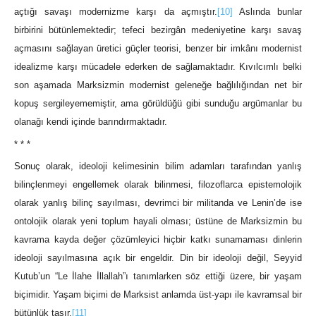
açtığı savaşı modernizme karşı da açmıştır.
[10]
Aslında bunlar
birbirini bütünlemektedir; tefeci bezirgân medeniyetine karşı savaş
açmasını sağlayan üretici güçler teorisi, benzer bir imkânı modernist
idealizme karşı mücadele ederken de sağlamaktadır. Kıvılcımlı belki
son aşamada Marksizmin modernist geleneğe bağlılığından net bir
kopuş sergileyememiştir, ama görüldüğü gibi sunduğu argümanlar bu
olanağı kendi içinde barındırmaktadır.
* * *
Sonuç olarak, ideoloji kelimesinin bilim adamları tarafından yanlış
bilinçlenmeyi engellemek olarak bilinmesi, filozoflarca epistemolojik
olarak yanlış bilinç sayılması, devrimci bir militanda ve Lenin’de ise
ontolojik olarak yeni toplum hayali olması; üstüne de Marksizmin bu
kavrama kayda değer çözümleyici hiçbir katkı sunamaması dinlerin
ideoloji sayılmasına açık bir engeldir. Din bir ideoloji değil, Seyyid
Kutub’un “Le İlahe İllallah”ı tanımlarken söz ettiği üzere, bir yaşam
biçimidir. Yaşam biçimi de Marksist anlamda üst-yapı ile kavramsal bir
bütünlük taşır.
[11]