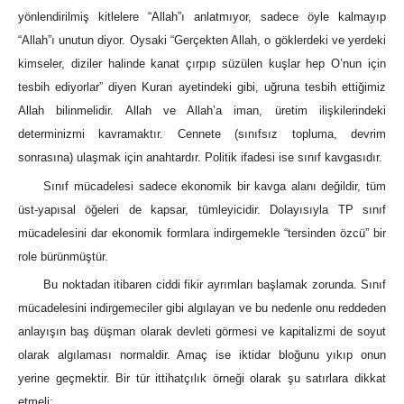
yönlendirilmiş kitlelere “Allah”ı anlatmıyor, sadece öyle kalmayıp
“Allah”ı unutun diyor. Oysaki “Gerçekten Allah, o göklerdeki ve yerdeki
kimseler, diziler halinde kanat çırpıp süzülen kuşlar hep O’nun için
tesbih ediyorlar” diyen Kuran ayetindeki gibi, uğruna tesbih ettiğimiz
Allah bilinmelidir. Allah ve Allah’a iman, üretim ilişkilerindeki
determinizmi kavramaktır. Cennete (sınıfsız topluma, devrim
sonrasına) ulaşmak için anahtardır. Politik ifadesi ise sınıf kavgasıdır.
Sınıf mücadelesi sadece ekonomik bir kavga alanı değildir, tüm
üst-yapısal öğeleri de kapsar, tümleyicidir. Dolayısıyla TP sınıf
mücadelesini dar ekonomik formlara indirgemekle “tersinden özcü” bir
role bürünmüştür.
Bu noktadan itibaren ciddi fikir ayrımları başlamak zorunda. Sınıf
mücadelesini indirgemeciler gibi algılayan ve bu nedenle onu reddeden
anlayışın baş düşman olarak devleti görmesi ve kapitalizmi de soyut
olarak algılaması normaldir. Amaç ise iktidar bloğunu yıkıp onun
yerine geçmektir. Bir tür ittihatçılık örneği olarak şu satırlara dikkat
etmeli: