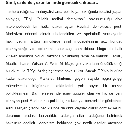
Sınıf, ezilenler, ezenler, indirgemecilik, iktidar…
Tarihe baktığında materyalist ama politikaya baktığında idealist yapan
anlayışı, TP’yi, “silahlı radikal demokrasi” savunuculuğu diye
nitelenebilecek bir hatta savurmuştur. Radikal demokrasi, post-
Marksizm dönemi olarak nitelendirilen ve spekülatif sermayenin
hakimiyetinin arttığı şimdilerde sınıf mücadelesinin söz konusu
olamayacağı ve toplumsal tabakalaşmanın iktidar bloğu ile halk
kitleleri arasında olduğu tarzında bir anlayış temeline sahiptir. Laclau,
Mouffe, Harris, Wilson, A. Weir, M. Mayo gibi yazarların öncülük ettiği
bu akım ile TP’yi özdeşleştirmek haksızlıktır. Ancak TP’nin bugüne
kadar savunduğu Marksist fikirlerin, geçen sayıda işçiciliği/işçi
mücadelesini küçümser, birikimlerini yok sayar bir tarzda
politikleşmesi, Batı felsefesinde epey popüler olan ve hiç de yeni
olmayan post-Marksizmin politikleşme tarzıyla benzerlikler gösteriyor.
Althusseryen çizgiyi her ikisinde de ciddi kaynak olarak görmek ve bu
durumun aradaki benzerlikte oldukça etkin olduğunu belirtmek
haksızlık değildir. Marksizm hakkında çok nezih eserler arasında