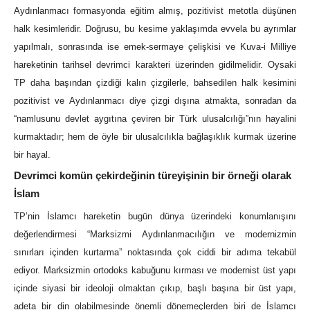
Aydınlanmacı formasyonda eğitim almış, pozitivist metotla düşünen
halk kesimleridir. Doğrusu, bu kesime yaklaşımda evvela bu ayrımlar
yapılmalı, sonrasında ise emek-sermaye çelişkisi ve Kuva-i Milliye
hareketinin tarihsel devrimci karakteri üzerinden gidilmelidir. Oysaki
TP daha başından çizdiği kalın çizgilerle, bahsedilen halk kesimini
pozitivist ve Aydınlanmacı diye çizgi dışına atmakta, sonradan da
“namlusunu devlet aygıtına çeviren bir Türk ulusalcılığı”nın hayalini
kurmaktadır; hem de öyle bir ulusalcılıkla bağlaşıklık kurmak üzerine
bir hayal.
Devrimci komün çekirdeğinin türeyişinin bir örneği olarak
İslam
TP’nin İslamcı hareketin bugün dünya üzerindeki konumlanışını
değerlendirmesi “Marksizmi Aydınlanmacılığın ve modernizmin
sınırları içinden kurtarma” noktasında çok ciddi bir adıma tekabül
ediyor. Marksizmin ortodoks kabuğunu kırması ve modernist üst yapı
içinde siyasi bir ideoloji olmaktan çıkıp, başlı başına bir üst yapı,
adeta bir din olabilmesinde önemli dönemeçlerden biri de İslamcı