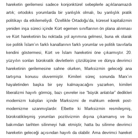
hareketin gerilemesi sadece konjonktürel sebeplerle açıklanamazdı
artık; ortodoks yorumlarda bir yanlışlık olmalı, bu yanlışlık pratik
politikayı da etkilemeliydi. Özellikle Ortadoğu’da, küresel kapitalizmin
yeniden inşa süreci içinde Kürt egemen sınıflarının ön plana alınması
ve Kürt hareketinin bu noktada yol ayrımına gelmesi, buna ek olarak
ise politik İslam’ın farklı kanallarının farklı yorumlar ve politik tavırlarla
kendini göstermesi, Kürt ve İslam hareketini öne çıkarmıştır. 20.
yüzyılın sonları bürokratik devletlerin çözülüşüne ve dünya devrimci
hareketinin gerilemesine sahne olurken, Marksizmin geleceği ana
tartışma konusu oluvermiştir. Kimileri süreç sonunda Marx’ın
hayaletinden başka bir şey kalmayacağını yazarken, kimileri
liberalizmi hayırlı görmüş, bazı çevreler ise “büyük anlatılar” dedikleri
modernizm kalıpları içinde Marksizmi de mahkum ederek post-
modernizme uzanmışlardır. Elbette ki Marksizmin resmileşmiş,
bürokratikleşmiş yorumları pozitivizmin dışına çıkamamış ve bu
bakımdan tarihten silinmeyi hak etmiştir, hatta bu silinme devrimci
hareketin geleceği açısından hayırlı da olabilir. Ama devrimci hareket