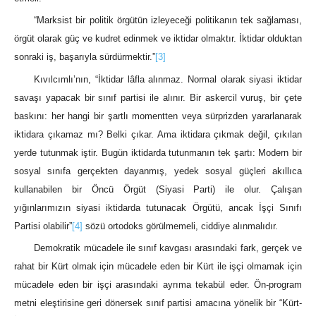
“Marksist bir politik örgütün izleyeceği politikanın tek sağlaması,
örgüt olarak güç ve kudret edinmek ve iktidar olmaktır. İktidar olduktan
sonraki iş, başarıyla sürdürmektir.”
[3]
Kıvılcımlı’nın, “İktidar lâfla alınmaz. Normal olarak siyasi iktidar
savaşı yapacak bir sınıf partisi ile alınır. Bir askercil vuruş, bir çete
baskını: her hangi bir şartlı momentten veya sürprizden yararlanarak
iktidara çıkamaz mı? Belki çıkar. Ama iktidara çıkmak değil, çıkılan
yerde tutunmak iştir. Bugün iktidarda tutunmanın tek şartı: Modern bir
sosyal sınıfa gerçekten dayanmış, yedek sosyal güçleri akıllıca
kullanabilen bir Öncü Örgüt (Siyasi Parti) ile olur. Çalışan
yığınlarımızın siyasi iktidarda tutunacak Örgütü, ancak İşçi Sınıfı
Partisi olabilir”
[4]
sözü ortodoks görülmemeli, ciddiye alınmalıdır.
Demokratik mücadele ile sınıf kavgası arasındaki fark, gerçek ve
rahat bir Kürt olmak için mücadele eden bir Kürt ile işçi olmamak için
mücadele eden bir işçi arasındaki ayrıma tekabül eder. Ön-program
metni eleştirisine geri dönersek sınıf partisi amacına yönelik bir “Kürt-