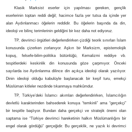
Klasik Marksist eserler için yapılması gereken, gençlik
eserlerinin toptan reddi değil; hacimce fazla yer tutsa da içinde yer
alan Aydınlanmacı öğelerin reddidir. Bu öğelerin başında da din,
ideoloji ve bilinç terimlerinin geldiğini bir kez daha not ediyoruz.
TP, devrimci örgütleri değerlendirirken çizdiği teorik sınırları İslam
konusunda çizerken zorlanıyor. Aşkın bir Marksizm, epistemolojik
kopuş, felsefe-bilim-politika bütünlüğü, Kemalizmi reddiye vb.
tespitlerdeki keskinlik din konusunda göze çarpmıyor. Önceki
sayılarda ise Aydınlanma dilince din açıkça ideoloji olarak yazılıyor.
Dinin ideoloji olduğu kabulüyle başlanacak bir keşif turu, emekçi
Müslüman kitleler nezdinde tıkanmaya mahkûmdur.
TP, Türkiye’deki İslamcı akımları değerlendirirken, İslamcılığın
devletlü karakterinden bahsederek konuya “temkinli” ama “gerçekçi”
bir tespitle başlıyor. Bundan daha gerçekçi ve stratejik önemi olan
saptama ise “Türkiye devrimci hareketinin halkın Müslümanlığını bir
engel olarak gördüğü” gerçeğidir. Bu gerçeklik, ne yazık ki devrimci