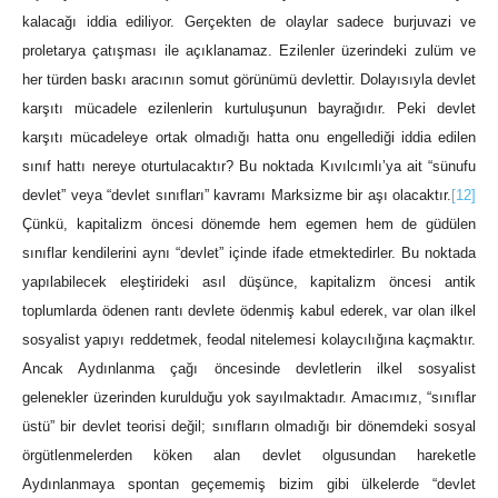
kalacağı iddia ediliyor. Gerçekten de olaylar sadece burjuvazi ve
proletarya çatışması ile açıklanamaz. Ezilenler üzerindeki zulüm ve
her türden baskı aracının somut görünümü devlettir. Dolayısıyla devlet
karşıtı mücadele ezilenlerin kurtuluşunun bayrağıdır. Peki devlet
karşıtı mücadeleye ortak olmadığı hatta onu engellediği iddia edilen
sınıf hattı nereye oturtulacaktır? Bu noktada Kıvılcımlı’ya ait “sünufu
devlet” veya “devlet sınıfları” kavramı Marksizme bir aşı olacaktır.
[12]
Çünkü, kapitalizm öncesi dönemde hem egemen hem de güdülen
sınıflar kendilerini aynı “devlet” içinde ifade etmektedirler. Bu noktada
yapılabilecek eleştirideki asıl düşünce, kapitalizm öncesi antik
toplumlarda ödenen rantı devlete ödenmiş kabul ederek, var olan ilkel
sosyalist yapıyı reddetmek, feodal nitelemesi kolaycılığına kaçmaktır.
Ancak Aydınlanma çağı öncesinde devletlerin ilkel sosyalist
gelenekler üzerinden kurulduğu yok sayılmaktadır. Amacımız, “sınıflar
üstü” bir devlet teorisi değil; sınıfların olmadığı bir dönemdeki sosyal
örgütlenmelerden köken alan devlet olgusundan hareketle
Aydınlanmaya spontan geçememiş bizim gibi ülkelerde “devlet