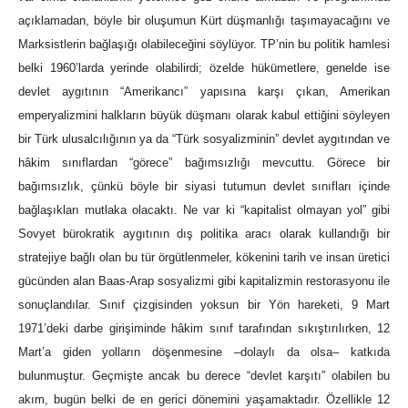
açıklamadan, böyle bir oluşumun Kürt düşmanlığı taşımayacağını ve
Marksistlerin bağlaşığı olabileceğini söylüyor. TP’nin bu politik hamlesi
belki 1960’larda yerinde olabilirdi; özelde hükümetlere, genelde ise
devlet aygıtının “Amerikancı” yapısına karşı çıkan, Amerikan
emperyalizmini halkların büyük düşmanı olarak kabul ettiğini söyleyen
bir Türk ulusalcılığının ya da “Türk sosyalizminin” devlet aygıtından ve
hâkim sınıflardan “görece” bağımsızlığı mevcuttu. Görece bir
bağımsızlık, çünkü böyle bir siyasi tutumun devlet sınıfları içinde
bağlaşıkları mutlaka olacaktı. Ne var ki “kapitalist olmayan yol” gibi
Sovyet bürokratik aygıtının dış politika aracı olarak kullandığı bir
stratejiye bağlı olan bu tür örgütlenmeler, kökenini tarih ve insan üretici
gücünden alan Baas-Arap sosyalizmi gibi kapitalizmin restorasyonu ile
sonuçlandılar. Sınıf çizgisinden yoksun bir Yön hareketi, 9 Mart
1971’deki darbe girişiminde hâkim sınıf tarafından sıkıştırılırken, 12
Mart’a giden yolların döşenmesine –dolaylı da olsa– katkıda
bulunmuştur. Geçmişte ancak bu derece “devlet karşıtı” olabilen bu
akım, bugün belki de en gerici dönemini yaşamaktadır. Özellikle 12