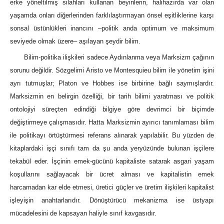
erke yöneltilmiş silahları kullanan beyinlerin, halihazırda var olan
yaşamda onları diğerlerinden farklılaştırmayan önsel eşitliklerine karşı
sonsal üstünlükleri inancını –politik anda optimum ve maksimum
seviyede olmak üzere– aşılayan şeydir bilim.
Bilim-politika ilişkileri sadece Aydınlanma veya Marksizm çağının
sorunu değildir. Sözgelimi Aristo ve Montesquieu bilim ile yönetim işini
ayrı tutmuşlar; Platon ve Hobbes ise birbirine bağlı saymışlardır.
Marksizmin en belirgin özelliği, bir tarih bilimi yaratması ve politik
ontolojiyi süreçten edindiği bilgiye göre devrimci bir biçimde
değiştirmeye çalışmasıdır. Hatta Marksizmin ayırıcı tanımlaması bilim
ile politikayı örtüştürmesi referans alınarak yapılabilir. Bu yüzden de
kitaplardaki işçi sınıfı tam da şu anda yeryüzünde bulunan işçilere
tekabül eder. İşçinin emek-gücünü kapitaliste satarak asgari yaşam
koşullarını sağlayacak bir ücret alması ve kapitalistin emek
harcamadan kar elde etmesi, üretici güçler ve üretim ilişkileri kapitalist
işleyişin anahtarlarıdır. Dönüştürücü mekanizma ise üstyapı
mücadelesini de kapsayan haliyle sınıf kavgasıdır.