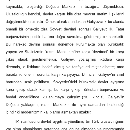
koymakla, eleştirdiği Doğucu Marksizmin tuzağına düşmektedir.
Ulusalcılığın kendisi, devlet karşıtı bile olsa mevcut üretim ilişkilerini
değiştirmekten uzaktır. Örnek olarak sundukları Galiyevcilik bu alanda
önemli bir örnektir; zira Sovyet devrimi sonrası Galiyevcilik, Tatar
burjuvazisinin politik hattına doğru savrulma göstermiş bir hareketti.
Bu hareket devrim sonrası dönemde kurulmakta olan bürokratik
yapıya ve Stalinizmin “resmi Marksizm”ine karşı “devrimci” bir karşı
çıkış olarak görülmemelidir. Galiyev, yozlaşmış iktidara karşı
direnmiş, o iktidarın hedefi olmuş ve tasfiye edilmiştir elbette; ama
burada iki önemli sorunla karşı karşıyayız. Birincisi, Galiyev’in sınıf
hattından uzak politikası, Sovyetler’deki bürokratik devlet aygıtına
karşı çıkış olarak kalmış; bu karşı çıkış Türkistan burjuvazisi ve
feodal önderliğince kullanılmaya çalışılmıştır. İkincisi, Galiyev’in
Doğucu yaklaşımı, resmi Marksizm ile aynı damardan beslendiği
içindir ki modernizmin kalıplarını aşmaktan uzaktır.
TP, namlusunu devlet aygıtına yöneltmiş bir Türk ulusalcılığının
var olma olanaklarını yeterince göz önüne almadan ve programında