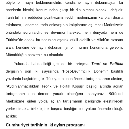
böyle bir hayrı beklememelidir, kendisine hayrı dokunmayan bir
hareketin ideoloji konumundan çıkıp bir din olması olanaklı değildir.
Tarih bilimini reddeden pozitivizmin reddi, modernizmin kalıpları dışına
çıkılması, ilerlemeci tarih anlayışının kalıplarının aşılması Marksizmin
önündeki sorunlardır; ve devrimci hareket, hem dünyada hem de
Türkiye’de ancak bu sorunları aşarak etkili olabilir ve Allah’ın rızasını
alan, kendine de hayrı dokunan iyi bir mümin konumuna gelebilir.
Münafıklığın panzehiri bu olmalıdır.
Yukarıda bahsedildiği şekilde bir tartışma
Teori ve Politika
dergisinin son iki sayısında “Post-Devrimcilik Dönemi” başlıklı
yazılarda başlatılmıştır. Türkiye solunun önceki tartışmalarının aksine,
“Aydınlanmacılıktan Teorik ve Politik Kopuş” başlığı altında açılan
tartışmanın son derece yararlı olacağına inanıyoruz. Bütünsel
Marksizme giden yolda açılan tartışmanın içeriğinde eleştirilecek
yerler olmakla birlikte, tek başına başlığın bile yakıcı önemde olduğu
açıktır.
Cumhuriyet tarihinin iki aykırı programı