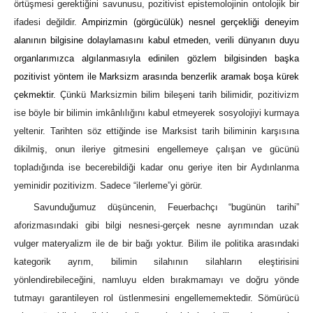
örtüşmesi gerektiğini savunusu, pozitivist epistemolojinin ontolojik bir
ifadesi değildir.
Ampirizmin (görgücülük) nesnel gerçekliği deneyim
alanının bilgisine dolaylamasını
kabul
etmeden, verili dünyanın duyu
organlarımızca algılanmasıyla edinilen gözlem bilgisinden başka
pozitivist yöntem ile Marksizm arasında benzerlik aramak boşa kürek
çekmektir.
Çünkü Marksizmin bilim bileşeni tarih bilimidir, pozitivizm
ise böyle bir bilimin imkânlılığını kabul etmeyerek sosyolojiyi kurmaya
yeltenir. Tarihten söz ettiğinde ise Marksist tarih biliminin karşısına
dikilmiş, onun ileriye gitmesini engellemeye çalışan ve gücünü
topladığında ise becerebildiği kadar onu geriye iten bir Aydınlanma
yeminidir pozitivizm. Sadece “ilerleme”yi görür.
Savunduğumuz düşüncenin, Feuerbachçı “bugünün tarihi”
aforizmasındaki gibi bilgi nesnesi-gerçek nesne ayrımından uzak
vulger materyalizm ile de bir bağı yoktur. Bilim ile politika arasındaki
kategorik ayrım, bilimin silahının silahların eleştirisini
yönlendirebileceğini, namluyu elden bırakmamayı ve doğru yönde
tutmayı garantileyen rol üstlenmesini engellememektedir. Sömürücü