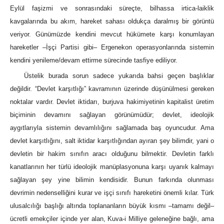
Eylül faşizmi ve sonrasındaki süreçte, bilhassa irtica-laiklik
kavgalarında bu akım, hareket sahası oldukça daralmış bir görüntü
veriyor. Günümüzde kendini mevcut hükümete karşı konumlayan
hareketler –İşçi Partisi gibi– Ergenekon operasyonlarında sistemin
kendini yenileme/devam ettirme sürecinde tasfiye ediliyor.
Üstelik burada sorun sadece yukarıda bahsi geçen başlıklar
değildir. “Devlet karşıtlığı” kavramının üzerinde düşünülmesi gereken
noktalar vardır. Devlet iktidarı, burjuva hakimiyetinin kapitalist üretim
biçiminin devamını sağlayan görünümüdür; devlet, ideolojik
aygıtlarıyla sistemin devamlılığını sağlamada baş oyuncudur. Ama
devlet karşıtlığını, salt iktidar karşıtlığından ayıran şey bilimdir, yani o
devletin bir hakim sınıfın aracı olduğunu bilmektir. Devletin farklı
kanatlarının her türlü ideolojik manüplasyonuna karşı uyanık kalmayı
sağlayan şey yine bilimin kendisidir. Bunun farkında olunması
devrimin nedenselliğini kurar ve işçi sınıfı hareketini önemli kılar. Türk
ulusalcılığı başlığı altında toplananların büyük kısmı –tamamı değil–
ücretli emekçiler içinde yer alan, Kuva-i Milliye geleneğine bağlı, ama