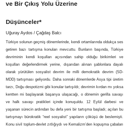
ve Bir Çıkış Yolu Üzerine
Düşünceler*
Uğuray Aydos / Çağdaş Balcı
Türkiye solunun geçmiş dönemlerinde, kendi ortamlarında oldukça ses
getiren bazı tartışma konuları mevcuttu. Bunların başında, Türkiye
devriminin kendi koşulları açısından sahip olduğu birikimleri ve
koşulları değerlendirmek yerine, dışarıdan alınan şablonlara dayalı
olarak yürütülen sosyalist devrim ile milli demokratik devrim (SD-
MDD) tartışması geliyordu. Daha sonraki dönemlerde Asya tipi üretim
tarzı, Doğu despotizmi gibi konular tartışıldı; devrimin kırdan mı yoksa
kentten mi başlayarak başarıya ulaşacağı, o dönemin gerilla savaşı
ve halk savaşı pratikleri içinde konuşuldu. 12 Eylül darbesi ve
yaşanan sürecin ardından bu defa yeni bir tartışma başladı; açılan bu
tartışmayı bürokratik “reel sosyalist” yapıların çöküşü de beslemişti.
Konu sivil toplum-devlet zıtlığıydı ve Kemalizm’den kopuşma çabaları