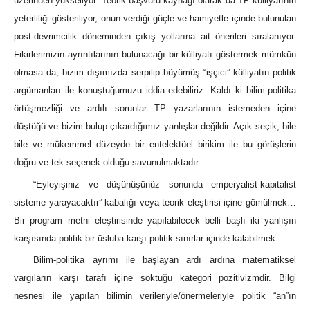
üzerinden yükseliyor. Teorik başvuru kaynağı olarak da TP külliyatının
yeterliliği gösteriliyor, onun verdiği güçle ve hamiyetle içinde bulunulan
post-devrimcilik döneminden çıkış yollarına ait önerileri sıralanıyor.
Fikirlerimizin ayrıntılarının bulunacağı bir külliyatı göstermek mümkün
olmasa da, bizim dışımızda serpilip büyümüş “işçici” külliyatın politik
argümanları ile konuştuğumuzu iddia edebiliriz. Kaldı ki bilim-politika
örtüşmezliği ve ardılı sorunlar TP yazarlarının istemeden içine
düştüğü ve bizim bulup çıkardığımız yanlışlar değildir. Açık seçik, bile
bile ve mükemmel düzeyde bir entelektüel birikim ile bu görüşlerin
doğru ve tek seçenek olduğu savunulmaktadır.
“Eyleyişiniz ve düşünüşünüz sonunda emperyalist-kapitalist
sisteme yarayacaktır” kabalığı veya teorik eleştirisi içine gömülmek…
Bir program metni eleştirisinde yapılabilecek belli başlı iki yanlışın
karşısında politik bir üsluba karşı politik sınırlar içinde kalabilmek…
Bilim-politika ayrımı ile başlayan ardı ardına matematiksel
vargıların karşı tarafı içine soktuğu kategori pozitivizmdir. Bilgi
nesnesi ile yapılan bilimin verileriyle/önermeleriyle politik “an”ın