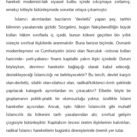
hareketi modernist-laik siyaset kutbu içinde sıkışmaya zorlamış;
emekçi kitleyle bütünleşmede sorunlar ortaya çıkarmıştır.
İslamcı akımlardan bazılarını “devletlü” yapan şey, tarihin
biliminin yasalarında gizlidir. Sözgelimi, bugün Nakşibendîliğin büyük
kolları hâkim sınıflarla iç içedir, bunun kökeni geçirilen bin yıllık
süreçte sınıfsal ilişkilerde aranmalıdır. Buna benzer biçimde, Osmanlı
modernleşmesi ve Cumhuriyetin ürünü olan Nurculuk –istisnai kolları
haricinde– yerli-yabancı finans kapitalle yakın ilişki içindedir. Durum
böyleyken, devrimci hareketin bağlaşığı olarak kabul edeceği,
destekleyeceği İslamcılığı ne belirleyecektir? Bu tercih, devlet karşıtı
olan-devletlü, silahlı olan-silahsız olan, radikal/köktenci-ılımlı şeklinde
yapılacak kategorik ayrımlardan mı çıkacaktır? Elbette böyle bir
gruplamanın politik-pratik bir olumsuzluğu yoktur, özellikle İslami
hareketler açısından. Ancak, tıpkı hâkim İslamcılık gibi muhalif
İslamcılık da kökenini tarih yasalarından alır, sınıfsal gelişim
çizgisiyle bütünleşiktir. Kapitalizm öncesi üretim ilişkilerinin kalıntıları,
radikal İslamcı hareketlerin bugünkü direnişlerinde önemli yer tutar.