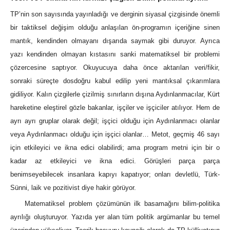
TP’nin son sayısında yayınladığı ve derginin siyasal çizgisinde önemli
bir taktiksel değişim olduğu anlaşılan ön-programın içeriğine sinen
mantık, kendinden olmayanı dışarıda saymak gibi duruyor. Ayrıca
yazı kendinden olmayan kıstasını sanki matematiksel bir problemi
çözercesine saptıyor. Okuyucuya daha önce aktarılan veri/fikir,
sonraki süreçte dosdoğru kabul edilip yeni mantıksal çıkarımlara
gidiliyor. Kalın çizgilerle çizilmiş sınırların dışına Aydınlanmacılar, Kürt
hareketine eleştirel gözle bakanlar, işçiler ve işçiciler atılıyor. Hem de
ayrı ayrı gruplar olarak değil; işçici olduğu için Aydınlanmacı olanlar
veya Aydınlanmacı olduğu için işçici olanlar… Metot, geçmiş 46 sayı
için etkileyici ve ikna edici olabilirdi; ama program metni için bir o
kadar az etkileyici ve ikna edici. Görüşleri parça parça
benimseyebilecek insanlara kapıyı kapatıyor; onları devletlü, Türk-
Sünni, laik ve pozitivist diye hakir görüyor.
Matematiksel problem çözümünün ilk basamağını bilim-politika
ayrılığı oluşturuyor. Yazıda yer alan tüm politik argümanlar bu temel