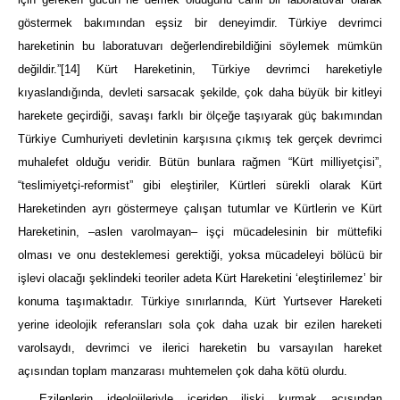
göstermek bakımından eşsiz bir deneyimdir. Türkiye devrimci
hareketinin bu laboratuvarı değerlendirebildiğini söylemek mümkün
değildir.”
[14]
Kürt Hareketinin, Türkiye devrimci hareketiyle
kıyaslandığında, devleti sarsacak şekilde, çok daha büyük bir kitleyi
harekete geçirdiği, savaşı farklı bir ölçeğe taşıyarak güç bakımından
Türkiye Cumhuriyeti devletinin karşısına çıkmış tek gerçek devrimci
muhalefet olduğu veridir. Bütün bunlara rağmen “Kürt milliyetçisi”,
“teslimiyetçi-reformist” gibi eleştiriler, Kürtleri sürekli olarak Kürt
Hareketinden ayrı göstermeye çalışan tutumlar ve Kürtlerin ve Kürt
Hareketinin, –aslen varolmayan– işçi mücadelesinin bir müttefiki
olması ve onu desteklemesi gerektiği, yoksa mücadeleyi bölücü bir
işlevi olacağı şeklindeki teoriler adeta Kürt Hareketini ‘eleştirilemez’ bir
konuma taşımaktadır. Türkiye sınırlarında, Kürt Yurtsever Hareketi
yerine ideolojik referansları sola çok daha uzak bir ezilen hareketi
varolsaydı, devrimci ve ilerici hareketin bu varsayılan hareket
açısından toplam manzarası muhtemelen çok daha kötü olurdu.
Ezilenlerin ideolojileriyle içeriden ilişki kurmak açısından