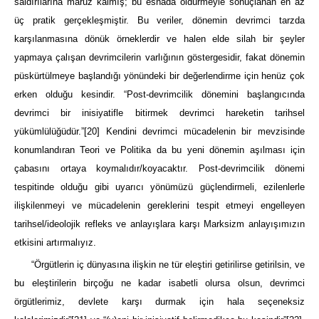
saldırılarına maruz kalmış; bu esnada öldürmeyle sonuçlanan en az
üç pratik gerçekleşmiştir. Bu veriler, dönemin devrimci tarzda
karşılanmasına dönük örneklerdir ve halen elde silah bir şeyler
yapmaya çalışan devrimcilerin varlığının göstergesidir, fakat dönemin
püskürtülmeye başlandığı yönündeki bir değerlendirme için henüz çok
erken olduğu kesindir. “Post-devrimcilik dönemini başlangıcında
devrimci bir inisiyatifle bitirmek devrimci hareketin tarihsel
yükümlülüğüdür.”
[20]
Kendini devrimci mücadelenin bir mevzisinde
konumlandıran Teori ve Politika da bu yeni dönemin aşılması için
çabasını ortaya koymalıdır/koyacaktır. Post-devrimcilik dönemi
tespitinde olduğu gibi uyarıcı yönümüzü güçlendirmeli, ezilenlerle
ilişkilenmeyi ve mücadelenin gereklerini tespit etmeyi engelleyen
tarihsel/ideolojik refleks ve anlayışlara karşı Marksizm anlayışımızın
etkisini artırmalıyız.
“Örgütlerin iç dünyasına ilişkin ne tür eleştiri getirilirse getirilsin, ve
bu eleştirilerin birçoğu ne kadar isabetli olursa olsun, devrimci
örgütlerimiz, devlete karşı durmak için hala seçeneksiz