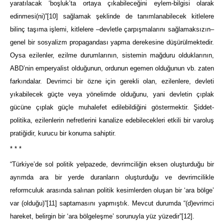
yaratılacak ‘boşluk’ta ortaya çıkabileceğini eylem-bilgisi olarak
edinmesi(ni)”
[10]
sağlamak şeklinde de tanımlanabilecek kitlelere
bilinç taşıma işlemi, kitlelere –devletle çarpışmalarını sağlamaksızın–
genel bir sosyalizm propagandası yapma derekesine düşürülmektedir.
Oysa ezilenler, ezilme durumlarının, sistemin mağduru olduklarının,
ABD’nin emperyalist olduğunun, ordunun egemen olduğunun vb. zaten
farkındalar. Devrimci bir özne için gerekli olan, ezilenlere, devleti
yıkabilecek güçte veya yönelimde olduğunu, yani devletin çıplak
gücüne çıplak güçle muhalefet edilebildiğini göstermektir. Şiddet-
politika, ezilenlerin nefretlerini kanalize edebilecekleri etkili bir varoluş
pratiğidir, kurucu bir konuma sahiptir.
* * *
“Türkiye’de sol politik yelpazede, devrimciliğin eksen oluşturduğu bir
ayrımda ara bir yerde duranların oluşturduğu ve devrimcilikle
reformculuk arasında salınan politik kesimlerden oluşan bir ‘ara bölge’
var (olduğu)”
[11]
saptamasını yapmıştık. Mevcut durumda “(d)evrimci
hareket, belirgin bir ‘ara bölgeleşme’ sorunuyla yüz yüzedir”
[12]
.