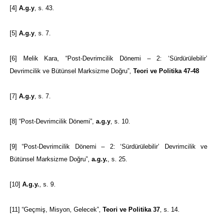
[4]
A.g.y
, s. 43.
[5]
A.g.y
, s. 7.
[6]
Melik Kara, “Post-Devrimcilik Dönemi – 2: ‘Sürdürülebilir’
Devrimcilik ve Bütünsel Marksizme Doğru”,
Teori ve Politika 47-48
[7]
A.g.y
, s. 7.
[8]
“Post-Devrimcilik Dönemi”,
a.g.y
, s. 10.
[9]
“Post-Devrimcilik Dönemi – 2: ‘Sürdürülebilir’ Devrimcilik ve
Bütünsel Marksizme Doğru”,
a.g.y.
, s. 25.
[10]
A.g.y.
, s. 9.
[11]
“Geçmiş, Misyon, Gelecek”,
Teori ve Politika 37
, s. 14.