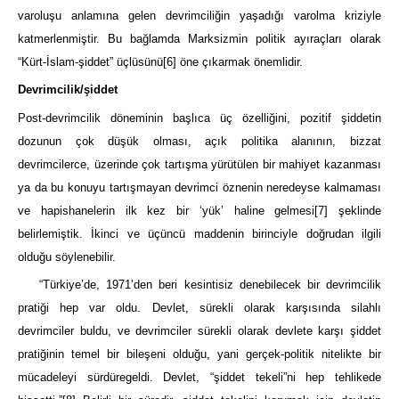
varoluşu anlamına gelen devrimciliğin yaşadığı varolma kriziyle
katmerlenmiştir. Bu bağlamda Marksizmin politik ayıraçları olarak
“Kürt-İslam-şiddet” üçlüsünü
[6]
öne çıkarmak önemlidir.
Devrimcilik/şiddet
Post-devrimcilik döneminin başlıca üç özelliğini, pozitif şiddetin
dozunun çok düşük olması, açık politika alanının, bizzat
devrimcilerce, üzerinde çok tartışma yürütülen bir mahiyet kazanması
ya da bu konuyu tartışmayan devrimci öznenin neredeyse kalmaması
ve hapishanelerin ilk kez bir ‘yük’ haline gelmesi
[7]
şeklinde
belirlemiştik. İkinci ve üçüncü maddenin birinciyle doğrudan ilgili
olduğu söylenebilir.
“Türkiye’de, 1971’den beri kesintisiz denebilecek bir devrimcilik
pratiği hep var oldu. Devlet, sürekli olarak karşısında silahlı
devrimciler buldu, ve devrimciler sürekli olarak devlete karşı şiddet
pratiğinin temel bir bileşeni olduğu, yani gerçek-politik nitelikte bir
mücadeleyi sürdüregeldi. Devlet, “şiddet tekeli”ni hep tehlikede