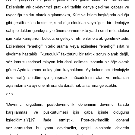
Ezilenlerin yıkıcı-devrimci pratikleri tarihin geriye çekilme çabası ve
uygarlığa saldırı olarak algılanmakta, Kürt ve İslam başlığında olduğu
gibi çeşitli ezilen kesimler, sınıf-dışı oldukları veya ‘geri’ bir ideolojiye
sahip oldukları gerekçesiyle önemsenmemekte ya da sınıf mücadelesi
için kafa karıştırıcı, bölücü, engelleyici etmenler olarak görülmektedir.
Ezilenlerde “emekçi” nitelik arama veya ezilenlere “emekçi” sıfatını
giydirme hastalığı, “kuruculuk” faktörünü bir taktik sorun olarak değil,
söz konusu tarihsel misyon için dahil edilmesi zorunlu bir öğe olarak
gören Aydınlanmacı anlayıştan kaynaklanır. Aydınlanmacı ideolojiyle
devrimciliği sürdürmeye çalışmak, mücadelenin alan ve imkanları
açısından skalayı önemli oranda daraltmak anlamına gelecektir.
* * *
“Devrimci örgütlerin, post-devrimcilik döneminin devrimci tarzda
karşılanması ve püskürtülmesi için çaba içinde olduğunu
iz(lediğimizi)”
[19]
ifade etmiştik. Post-devrimcilik dönemi
yazılarımızdan bu yana devrimciler, çeşitli alanlarda devletin