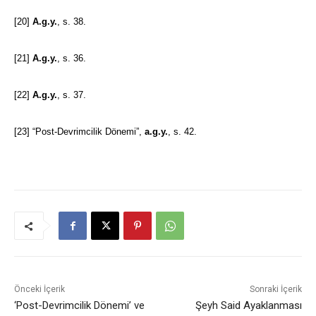
[20]
A.g.y.
, s. 38.
[21]
A.g.y.
, s. 36.
[22]
A.g.y.
, s. 37.
[23]
“Post-Devrimcilik Dönemi”,
a.g.y.
, s. 42.
Önceki İçerik
Sonraki İçerik
‘Post-Devrimcilik Dönemi’ ve
Şeyh Said Ayaklanması