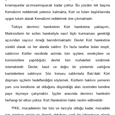
kıramayanlar azımsanmayacak kadar çoktur. Bu yüzden tek başına
Kemalizmi reddetmek yetersiz kalmakta, Kürt ve İslam başlıklarında
uygun tutum alarak Kemalizmi reddetmek öne çıkmaktadır.
Türkiye devrimci hareketinin Kürt hareketine yaklaşımı,
Marksistlerin bir ezilen hareketiyle nasıl ilişki kurmaması gerektiği
açısından sayısız örneği barındırmaktadır. Devlet Kürt hareketine
sürekli olarak ve her alanda saldırır. En fazla taraftar bulan tespit,
saldırının Kürtler nezdinde aslında tüm işçilere, emekçilere ve
komünistlere yapıldığıdır, devlet tüm muhalefeti sindirmek
istemektedir. Devlet, basit ve doğru bir yöntemle varlığına
kastedenlere saldırıyor. Söz konusu saldırılarla Batı’daki Kürt
düşmanı işçilerin hedeflendiğini söylemek, Kürtlerin hakkını yemenin
yanı sıra kendisine ait olduğunu düşündüğü alan üzerinden kendine
paye biçmeye çalışmaktır. İşçiler arasında devrimci hareketin
herhangi bir etkisi yoktur. Kürt Hareketinin hakkı teslim edilmelidir:
“PKK, mücadelenin her türü ve tarzıyla olduğu kadar, mücadele
için gereken gücün ne demek olduğunu canlı bir laboratuvar olarak