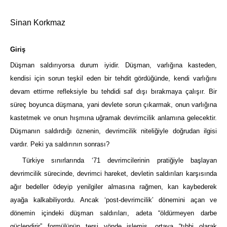
Sinan Korkmaz
Giriş
Düşman saldırıyorsa durum iyidir. Düşman, varlığına kasteden,
kendisi için sorun teşkil eden bir tehdit gördüğünde, kendi varlığını
devam ettirme refleksiyle bu tehdidi saf dışı bırakmaya çalışır. Bir
süreç boyunca düşmana, yani devlete sorun çıkarmak, onun varlığına
kastetmek ve onun hışmına uğramak devrimcilik anlamına gelecektir.
Düşmanın saldırdığı öznenin, devrimcilik niteliğiyle doğrudan ilgisi
vardır. Peki ya saldırının sonrası?
Türkiye sınırlarında ‘71 devrimcilerinin pratiğiyle başlayan
devrimcilik sürecinde, devrimci hareket, devletin saldırıları karşısında
ağır bedeller ödeyip yenilgiler almasına rağmen, kan kaybederek
ayağa kalkabiliyordu. Ancak ‘post-devrimcilik’ dönemini açan ve
dönemin içindeki düşman saldırıları, adeta “öldürmeyen darbe
güçlendirir” formülünün tersi yönde işlemiş, ortaya “tıbbi olarak