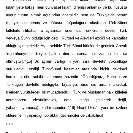
İslamiyete bakış, hem dünyasal İslami direnişi anlamak ve bu hususta
uygun tutum almak açısından önemlidir, hem de Türkiye’de henüz
ilişkiye geçilmemiş ve nüfusun çoğunluğunu oluşturan Türk-Sünni
kitlelerle irtibatlanma açısından önemlidir. Türk-Sünni devlet, Türk
ve/veya Sünni olduğu için değil, Kürtleri ve Alevileri ezdiği ve kapitalist
olduğu için gericidir. Aynı şekilde Türk-Sünni kitleler de gericidir. Ancak
“(c)umhuriyetin diniyle halkın dini arasında her zaman bir açı
ol(muştur).”
[15]
Bu açının varlığının yanı sıra, devletin yoksulluğa
sürüklediği, ezdiği Türk-Sünni kesimler arasında hiçbir devrimci
hareketin etki sahibi olmaması hazindir. “Önerdiğimiz, Sünnilik ve
Türklüğün devletlü niteliğiyle, kıyasıya, dişe diş ama muhakkak
içeriden yürütülecek bir mücadeledir… Türk ve Müslüman halk kitleleri
acımasızca eleştirilmelidir, ama uzağa çekilerek değil,
yabancılayamacağı kadar içeriden.”
[16]
Hrant Dink’i, yani bir ezileni
öldürenlerin yeşerdiği topraktan devrimciler de çıkabilirdi!
* * *