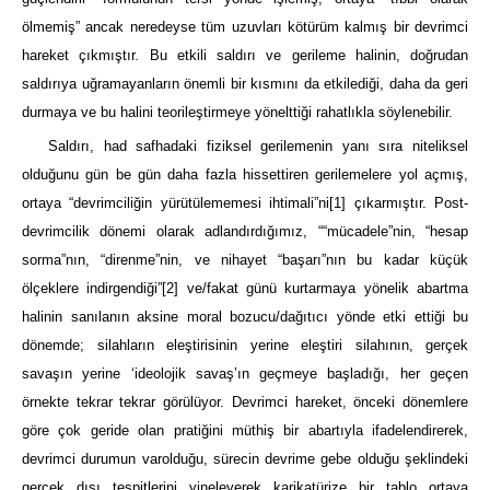
ölmemiş” ancak neredeyse tüm uzuvları kötürüm kalmış bir devrimci
hareket çıkmıştır. Bu etkili saldırı ve gerileme halinin, doğrudan
saldırıya uğramayanların önemli bir kısmını da etkilediği, daha da geri
durmaya ve bu halini teorileştirmeye yönelttiği rahatlıkla söylenebilir.
Saldırı, had safhadaki fiziksel gerilemenin yanı sıra niteliksel
olduğunu gün be gün daha fazla hissettiren gerilemelere yol açmış,
ortaya “devrimciliğin yürütülememesi ihtimali”ni
[1]
çıkarmıştır. Post-
devrimcilik dönemi olarak adlandırdığımız, ““mücadele”nin, “hesap
sorma”nın, “direnme”nin, ve nihayet “başarı”nın bu kadar küçük
ölçeklere indirgendiği”
[2]
ve/fakat günü kurtarmaya yönelik abartma
halinin sanılanın aksine moral bozucu/dağıtıcı yönde etki ettiği bu
dönemde; silahların eleştirisinin yerine eleştiri silahının, gerçek
savaşın yerine ‘ideolojik savaş’ın geçmeye başladığı, her geçen
örnekte tekrar tekrar görülüyor. Devrimci hareket, önceki dönemlere
göre çok geride olan pratiğini müthiş bir abartıyla ifadelendirerek,
devrimci durumun varolduğu, sürecin devrime gebe olduğu şeklindeki
gerçek dışı tespitlerini yineleyerek karikatürize bir tablo ortaya