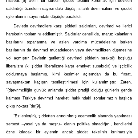
hissetti.”
[8]
Belirli bir süredir, şiddet tekelini korumak için devletin
saldırdığı öznelerin sayısındaki düşüş, silahlı devrimcilerin ve şiddet
eylemlerinin sayısındaki düşüşle paraleldir.
Devletin devrimcilere karşı şiddetli saldırıları, devrimci ve ilerici
hareketin toplamını etkilemiştir. Saldırılar genellikle, maruz kalanların
bazılarını toparlanma ve aslen varolma mücadelesine iterken
bazılarının da devrimci mücadeleden veya devrimcilikten düşmesine
yol açmıştır. Devletin gerilettiği devrimci şiddetin bıraktığı boşluğu
liberalizm (ki şiddet liberalizme karşı emniyet supabıdır) ve işçicilik
doldurmaya başlamış, kimi kesimler açısından da bu fırsat,
savaşmaktan kaçışın teorileştirilmesi için kullanılmıştır. Zaten,
“(d)evrimciliğin günlük anlamda şiddet pratiği olduğu günlerin geride
kalması Türkiye devrimci hareketi hakkındaki sorularımızın başlıca
çıkış noktası”dır
[9]
.
“Ezilenler(in), şiddetten arındırılmış egemenlik alanında yapılması
serbest –yasal ya da meşru– olanın politika olmadığını, kendilerini
özne kılacak bir eylemin ancak şiddet tekelinin kırılmasıyla