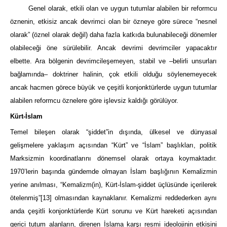
Genel olarak, etkili olan ve uygun tutumlar alabilen bir reformcu
öznenin, etkisiz ancak devrimci olan bir özneye göre sürece “nesnel
olarak” (öznel olarak değil) daha fazla katkıda bulunabileceği dönemler
olabileceği öne sürülebilir. Ancak devrimi devrimciler yapacaktır
elbette. Ara bölgenin devrimcileşemeyen, stabil ve –belirli unsurları
bağlamında– doktriner halinin, çok etkili olduğu söylenemeyecek
ancak hacmen görece büyük ve çeşitli konjonktürlerde uygun tutumlar
alabilen reformcu öznelere göre işlevsiz kaldığı görülüyor.
Kürt-İslam
Temel bileşen olarak “şiddet”in dışında, ülkesel ve dünyasal
gelişmelere yaklaşım açısından “Kürt” ve “İslam” başlıkları, politik
Marksizmin koordinatlarını dönemsel olarak ortaya koymaktadır.
1970’lerin başında gündemde olmayan İslam başlığının Kemalizmin
yerine anılması, “Kemalizm(in), Kürt-İslam-şiddet üçlüsünde içerilerek
ötelenmiş”
[13]
olmasından kaynaklanır. Kemalizmi reddederken aynı
anda çeşitli konjonktürlerde Kürt sorunu ve Kürt hareketi açısından
gerici tutum alanların, direnen İslama karşı resmi ideolojinin etkisini