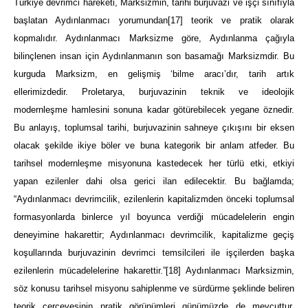
Türkiye devrimci hareketi, Marksizmin, tarihi burjuvazi ve işçi sınıfıyla
başlatan Aydınlanmacı yorumundan
[17]
teorik ve pratik olarak
kopmalıdır. Aydınlanmacı Marksizme göre, Aydınlanma çağıyla
bilinçlenen insan için Aydınlanmanın son basamağı Marksizmdir. Bu
kurguda Marksizm, en gelişmiş ‘bilme aracı’dır, tarih artık
ellerimizdedir. Proletarya, burjuvazinin teknik ve ideolojik
modernleşme hamlesini sonuna kadar götürebilecek yegane öznedir.
Bu anlayış, toplumsal tarihi, burjuvazinin sahneye çıkışını bir eksen
olacak şekilde ikiye böler ve buna kategorik bir anlam atfeder. Bu
tarihsel modernleşme misyonuna kastedecek her türlü etki, etkiyi
yapan ezilenler dahi olsa gerici ilan edilecektir. Bu bağlamda;
“Aydınlanmacı devrimcilik, ezilenlerin kapitalizmden önceki toplumsal
formasyonlarda binlerce yıl boyunca verdiği mücadelelerin engin
deneyimine hakarettir; Aydınlanmacı devrimcilik, kapitalizme geçiş
koşullarında burjuvazinin devrimci temsilcileri ile işçilerden başka
ezilenlerin mücadelelerine hakarettir.”
[18]
Aydınlanmacı Marksizmin,
söz konusu tarihsel misyonu sahiplenme ve sürdürme şeklinde beliren
teorik çerçevesinin pratik görünümleri günümüzde de mevcuttur.