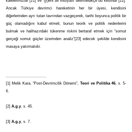
kalelerimizdir”
[21]
ve “(y)eni bir inisiyatif belirmedikçe bu kesindir”
[22]
.
Ancak Türkiye devrimci hareketinin her bir üyesi, kendisini
diğerlerinden ayrı tutan tavrından vazgeçerek, tarihi boyunca politik bir
güç olamadığını kabul etmeli, bunun teorik ve politik nedenlerini
bulmak ve halihazırdaki tükenme riskini bertaraf etmek için “somut
gerçeği somut güçler üzerinden analiz”
[23]
edecek şekilde kendisini
masaya yatırmalıdır.
[1]
Melik Kara, “Post-Devrimcilik Dönemi”,
Teori ve Politika 46
, s. 5-
6.
[2]
A.g.y
, s. 45.
[3]
A.g.y
, s. 7.