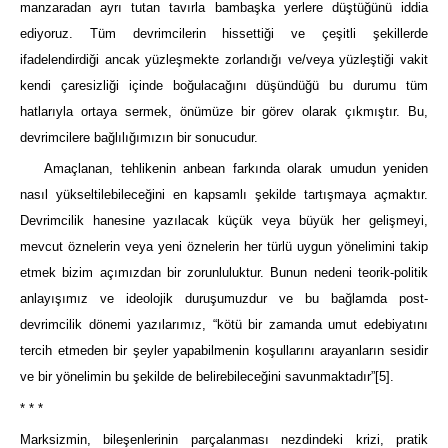
manzaradan ayrı tutan tavırla bambaşka yerlere düştüğünü iddia
ediyoruz. Tüm devrimcilerin hissettiği ve çeşitli şekillerde
ifadelendirdiği ancak yüzleşmekte zorlandığı ve/veya yüzleştiği vakit
kendi çaresizliği içinde boğulacağını düşündüğü bu durumu tüm
hatlarıyla ortaya sermek, önümüze bir görev olarak çıkmıştır. Bu,
devrimcilere bağlılığımızın bir sonucudur.
Amaçlanan, tehlikenin anbean farkında olarak umudun yeniden
nasıl yükseltilebileceğini en kapsamlı şekilde tartışmaya açmaktır.
Devrimcilik hanesine yazılacak küçük veya büyük her gelişmeyi,
mevcut öznelerin veya yeni öznelerin her türlü uygun yönelimini takip
etmek bizim açımızdan bir zorunluluktur. Bunun nedeni teorik-politik
anlayışımız ve ideolojik duruşumuzdur ve bu bağlamda post-
devrimcilik dönemi yazılarımız, “kötü bir zamanda umut edebiyatını
tercih etmeden bir şeyler yapabilmenin koşullarını arayanların sesidir
ve bir yönelimin bu şekilde de belirebileceğini savunmaktadır”
[5]
.
* * *
Marksizmin, bileşenlerinin parçalanması nezdindeki krizi, pratik