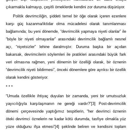
çıkarmakla kalmayıp, çeşitli örneklerde kendini zor duruma düşürüyor.
Politik devrimciliğin, şiddeti temel bir öğe olarak içeren ezenlere
karşı güç kazanma/iktidar olma mücadelesi olarak tanımlanması
bağlamında; bu yeni dönemde, “devrimcilik yapmaya niyeti olanlar” ile
“böyle bir niyeti olmayanlar” arasındaki devrimcilik bağlamlı nesnel
açı, “niyetsizler” lehine daralmıştır. Duruma başka bir açıdan
bakarsak, devrimcilerin söylemleri ile pratikleri arasındaki büyük fark
veri olmasına rağmen, yeni dönemin bir özelliği olarak, bir öznenin
“devrimcilik niyeti bildirmesi”, önceki dönemlere göre ayrıksı bir özellik
olarak kendini gösteriyor.
* * *
“Umuda özellikle ihtiyaç duyulan bir zamanda, yeni bir umutsuzluk
yayıcılığıyla karşılaşmanın ne gereği vardır?”
[3]
Post-devrimcilik
dönemi çerçevesinde yaptığımız tespitlerin, “her devrimci öznenin
öteki devrimci öznelerin ne kadar kötü durumda, tasfiye olmakla yüz
yüze olduğunu ifşa etmesi”
[4]
şeklinde beliren ve kendisini toplam