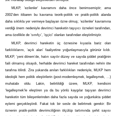
MLKP, ‘ezilenler’ kavramını daha önce benimsemiştir; ama
2002’den itibaren bu kavrama teorik-politik ve pratik-politik alanda
daha sıklıkla yer vermeye başlayan özne olmuş; ‘ezilenler’ kavramına
verdiği önem nedeniyle devrimci hareketin taşıyıcı özneleri tarafından,
ama özellikle de ‘sınıfçı’, ‘işçici’ olanları tarafından eleştirilmiştir.
MLKP, devrimci hareketin üç öznesine kıyasla bariz olan
farklılıklarını, ‘açık alan’ faaliyetine yoğunlaşmasıyla görünür kıldı.
MLKP, ‘yeni dönem’de, hatırı sayılır düzey ve sayıda şiddet pratiğinin
faili olmamış olsaydı, herhalde devrimci hareket tarafından nehrin öte
tarafına itilirdi. Zira yukarıda anılan farklılıkları nedeniyle, MLKP hem
ideolojik hem politik eleştirilerin (post-modernleşmek, legalleşmek, …)
muhatabı oldu. Lakin, belirtildiği üzere, MLKP, kendisini
‘legalleşmek’le eleştiren ya da bu yönlü kaygılar taşıyan devrimci
hareketin tüm bileşenlerinden daha fazla sayıda ve yoğunlukta şiddet
eylemi gerçekleştirdi. Fakat tok bir sesle de belirtmek gerekir: Bir
öznenin pratik-politik devrimciliğinin ölçülüp tartımında şehit sayısı