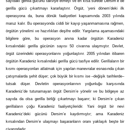
sayıdaki gerilla gücünü takviye etmeyi ve en kısa sürede Dersim’e de
gerilla gücü çıkartmayı kararlaştırır. Örgüt, ‘yeni dönem’deki ilk
operasyona da, buna dönük faaliyetleri kapsamında 2003 yılında
maruz kalır. Bu operasyonda ciddi bir kayıp yaşanmamasına rağmen,
örgütün yönelimi ve hazırlıkları deşifre edilir. Yargılama aşamasındaki
bilgilere göre, bu operasyon anına kadar örgütün Karadeniz
kırsalındaki gerilla gücünün sayısı 50 civarına ulaşmıştır. Devlet,
örgüt üzerindeki operasyonlarını yoğunlaştırır. 2005 yılından itibaren
örgütün Karadeniz kırsalındaki gerilla gücü tasfiye edilir. Gerillaların bir
kısmı operasyonları atlatmak için yapılan manevralar esnasında çıkan
çatışmalarda şehit düşer; çok büyük bir kısmı ise –değişik tarihlerde–
tutsak düşer. Devletin operasyonlarının yoğunluğu karşısında
Karadeniz’de tutunamayan örgüt Dersim’e yönelir ve bu bölgeye az
sayıda da olsa gerilla birliği çıkartmayı başarır; ki Dersim’e çıkan
gerillaların çoğu Karadeniz faaliyetçileridir. Yani örgüt bir nevi
Karadeniz’deki gücünü Dersim’e kaydırmıştır; ama Karadeniz
kırsalından Dersim’e ulaşmayı başaranların oranı yaklaşık beşte bir
civarındadır.