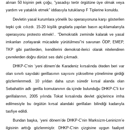
alınan 50 kişinin pek çoğu, “yasadışı terör örgütüne üye olmak veya
yardım ve yataklık etmek” iddiasıyla tutuklanıp F Tiplerine konuldu.
Devletin yasal kurumlara yönelik bu operasyonuna karşı gösterilen
tepki çok cılızdı. 15-20 kişilik gruplarla yapılan basın açıklamalarıyla
operasyonu protesto etmek!.. “Demokratik zeminde kalarak ve yasal
imkanları zorlayarak mücadele yürütülmesi”ni savunan ÖDP, EMEP,
TKP gibi partilerden, kendilerini demokrat-ilerici olarak nitelendiren
çevrelerden doğru dürüst ses dahi çıkmadı.
DHKP-C’nin ‘yeni dönem’de Karadeniz kırsalında öteden beri var
olan sınırlı sayıdaki gerillasının sayısını yükseltme yönelimine girdiği
gözlemlenmedi. 10 yıldan daha uzun süredir kırsal alanda olan
Sebahattin adlı gerilla komutanının da içinde bulunduğu DHKP-C’li kır
gerillalarının, 2005 yılında Tokat kırsalında devlet güçlerince imha
edilmesiyle bu örgütün kırsal alandaki gerillaları bilindiği kadarıyla
tasfiye edildi.
Bundan başka, ‘yeni dönem’de DHKP-C’nin Marksizm-Leninizm’e
ilgisinin arttığı gözlenmiştir. DHKP-C’nin çizgisine uygun faaliyet