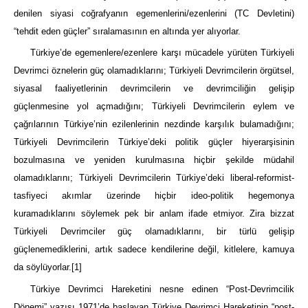
denilen siyasi coğrafyanın egemenlerini/ezenlerini (TC Devletini)
“tehdit eden güçler” sıralamasının en altında yer alıyorlar.
Türkiye’de egemenlere/ezenlere karşı mücadele yürüten Türkiyeli
Devrimci öznelerin güç olamadıklarını; Türkiyeli Devrimcilerin örgütsel,
siyasal faaliyetlerinin devrimcilerin ve devrimciliğin gelişip
güçlenmesine yol açmadığını; Türkiyeli Devrimcilerin eylem ve
çağrılarının Türkiye’nin ezilenlerinin nezdinde karşılık bulamadığını;
Türkiyeli Devrimcilerin Türkiye’deki politik güçler hiyerarşisinin
bozulmasına ve yeniden kurulmasına hiçbir şekilde müdahil
olamadıklarını; Türkiyeli Devrimcilerin Türkiye’deki liberal-reformist-
tasfiyeci akımlar üzerinde hiçbir ideo-politik hegemonya
kuramadıklarını söylemek pek bir anlam ifade etmiyor. Zira bizzat
Türkiyeli Devrimciler güç olamadıklarını, bir türlü gelişip
güçlenemediklerini, artık sadece kendilerine değil, kitlelere, kamuya
da söylüyorlar.
[1]
Türkiye Devrimci Hareketini nesne edinen “Post-Devrimcilik
Dönemi” yazısı 1971’de başlayan Türkiye Devrimci Hareketinin “post-