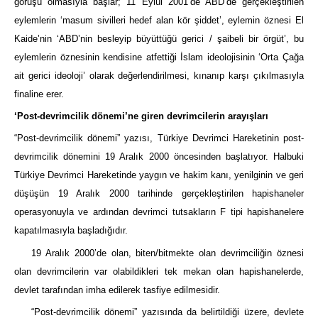
görüşü olmasıyla başlar; 11 Eylül 2001’de ABD’de gerçekleştirilen
eylemlerin ‘masum sivilleri hedef alan kör şiddet’, eylemin öznesi El
Kaide’nin ‘ABD’nin besleyip büyüttüğü gerici / şaibeli bir örgüt’, bu
eylemlerin öznesinin kendisine atfettiği İslam ideolojisinin ‘Orta Çağa
ait gerici ideoloji’ olarak değerlendirilmesi, kınanıp karşı çıkılmasıyla
finaline erer.
‘Post-devrimcilik dönemi’ne giren devrimcilerin arayışları
“Post-devrimcilik dönemi” yazısı, Türkiye Devrimci Hareketinin post-
devrimcilik dönemini 19 Aralık 2000 öncesinden başlatıyor. Halbuki
Türkiye Devrimci Hareketinde yaygın ve hakim kanı, yenilginin ve geri
düşüşün 19 Aralık 2000 tarihinde gerçekleştirilen hapishaneler
operasyonuyla ve ardından devrimci tutsakların F tipi hapishanelere
kapatılmasıyla başladığıdır.
19 Aralık 2000’de olan, biten/bitmekte olan devrimciliğin öznesi
olan devrimcilerin var olabildikleri tek mekan olan hapishanelerde,
devlet tarafından imha edilerek tasfiye edilmesidir.
“Post-devrimcilik dönemi” yazısında da belirtildiği üzere, devlete