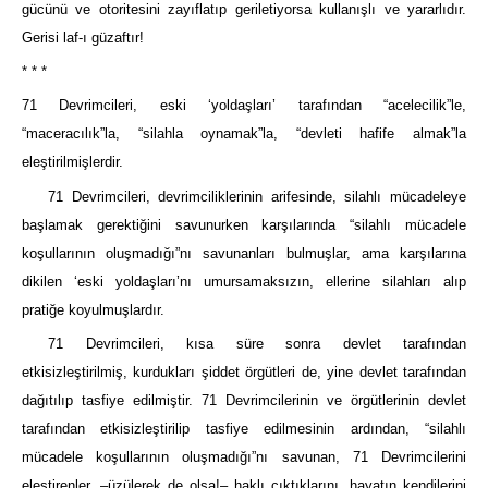
gücünü ve otoritesini zayıflatıp geriletiyorsa kullanışlı ve yararlıdır.
Gerisi laf-ı güzaftır!
* * *
71 Devrimcileri, eski ‘yoldaşları’ tarafından “acelecilik”le,
“maceracılık”la, “silahla oynamak”la, “devleti hafife almak”la
eleştirilmişlerdir.
71 Devrimcileri, devrimciliklerinin arifesinde, silahlı mücadeleye
başlamak gerektiğini savunurken karşılarında “silahlı mücadele
koşullarının oluşmadığı”nı savunanları bulmuşlar, ama karşılarına
dikilen ‘eski yoldaşları’nı umursamaksızın, ellerine silahları alıp
pratiğe koyulmuşlardır.
71 Devrimcileri, kısa süre sonra devlet tarafından
etkisizleştirilmiş, kurdukları şiddet örgütleri de, yine devlet tarafından
dağıtılıp tasfiye edilmiştir. 71 Devrimcilerinin ve örgütlerinin devlet
tarafından etkisizleştirilip tasfiye edilmesinin ardından, “silahlı
mücadele koşullarının oluşmadığı”nı savunan, 71 Devrimcilerini
eleştirenler, –üzülerek de olsa!– haklı çıktıklarını, hayatın kendilerini