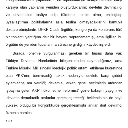
karşıya olan yapılarını yeniden oluşturduklarını; devletin devrimciliği
ve devrimcileri tasfiye edip tüketme, teslim alma, ehlileştirip
uysallaştırma politikalarına asla teslim olmayacaklarını kamuya
deklare etmişlerdir. DHKP-C adlı örgütün, kongre ya da konferans türü
bir toplantı yaptığına dair bir beyanı saptanamamış, ama ilgilileri bu
örgütün de yeniden toparlanma sürecine girdiğini kaydetmişlerdir.
Burada, önemle vurgulanması gereken bir husus daha var:
Türkiye Devrimci Hareketinin bileşenlerinden saymadığımız, ama
Türkiye Misak-ı Millisindeki ideolojik politik ortamı etkileme kudretinde
olan PKK’nin, benimsediği taktik nedeniyle devlete karşı şiddet
eylemlerine ara verdiği; devamla, erken genel seçimlerin ardından
işbaşına gelen AKP hükümetine ‘reformist’ gözle bakışın yaygın ve
‘devletin demokratik açılımlar gerçekleştireceği’ beklentisinin de hayli
yüksek olduğu bir konjonktürde gerçekleşmiştir anılan dört devrimci
öznenin hamlesi.
* * *