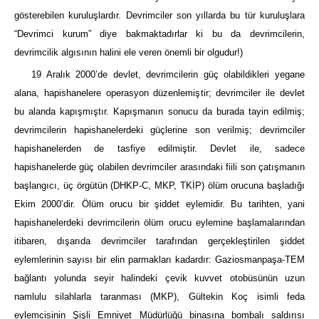
gösterebilen kuruluşlardır. Devrimciler son yıllarda bu tür kuruluşlara
“Devrimci kurum” diye bakmaktadırlar ki bu da devrimcilerin,
devrimcilik algısının halini ele veren önemli bir olgudur!)
19 Aralık 2000’de devlet, devrimcilerin güç olabildikleri yegane
alana, hapishanelere operasyon düzenlemiştir; devrimciler ile devlet
bu alanda kapışmıştır. Kapışmanın sonucu da burada tayin edilmiş;
devrimcilerin hapishanelerdeki güçlerine son verilmiş; devrimciler
hapishanelerden de tasfiye edilmiştir. Devlet ile, sadece
hapishanelerde güç olabilen devrimciler arasındaki fiili son çatışmanın
başlangıcı, üç örgütün (DHKP-C, MKP, TKİP) ölüm orucuna başladığı
Ekim 2000’dir. Ölüm orucu bir şiddet eylemidir. Bu tarihten, yani
hapishanelerdeki devrimcilerin ölüm orucu eylemine başlamalarından
itibaren, dışarıda devrimciler tarafından gerçekleştirilen şiddet
eylemlerinin sayısı bir elin parmakları kadardır: Gaziosmanpaşa-TEM
bağlantı yolunda seyir halindeki çevik kuvvet otobüsünün uzun
namlulu silahlarla taranması (MKP), Gültekin Koç isimli feda
eylemcisinin Şişli Emniyet Müdürlüğü binasına bombalı saldırısı