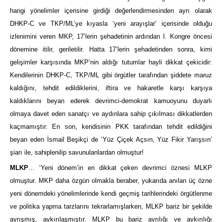
hangi yönelimler içerisine girdiği değerlendirmesinden ayrı olarak
DHKP-C ve TKP/ML’ye kıyasla ‘yeni arayışlar’ içerisinde olduğu
izlenimini veren MKP, 17’lerin şehadetinin ardından I. Kongre öncesi
dönemine itilir, geriletilir. Hatta 17’lerin şehadetinden sonra, kimi
gelişimler karşısında MKP’nin aldığı tutumlar hayli dikkat çekicidir:
Kendilerinin DHKP-C, TKP/ML gibi örgütler tarafından şiddete maruz
kaldığını, tehdit edildiklerini, iftira ve hakaretle karşı karşıya
kaldıklarını beyan ederek devrimci-demokrat kamuoyunu duyarlı
olmaya davet eden sanatçı ve aydınlara sahip çıkılması dikkatlerden
kaçmamıştır. En son, kendisinin PKK tarafından tehdit edildiğini
beyan eden İsmail Beşikçi de ‘Yüz Çiçek Açsın, Yüz Fikir Yarışsın’
şiarı ile, sahiplenilip savunulanlardan olmuştur!
MLKP
… ‘Yeni dönem’in en dikkat çeken devrimci öznesi MLKP
olmuştur. MKP daha özgün olmakla beraber, yukarıda anılan üç özne
yeni dönemdeki yönelimlerinde kendi geçmiş tarihlerindeki örgütlenme
ve politika yapma tarzlarını tekrarlamışlarken, MLKP bariz bir şekilde
ayrışmış, aykırılaşmıştır. MLKP bu bariz ayrılığı ve aykırılığı