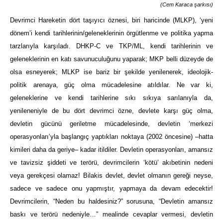
(Cem Karaca şarkısı)
Devrimci Hareketin dört taşıyıcı öznesi, biri haricinde (MLKP), ‘yeni
dönem’i kendi tarihlerinin/geleneklerinin örgütlenme ve politika yapma
tarzlarıyla karşıladı. DHKP-C ve TKP/ML, kendi tarihlerinin ve
geleneklerinin en katı savunuculuğunu yaparak; MKP belli düzeyde de
olsa esneyerek; MLKP ise bariz bir şekilde yenilenerek, ideolojik-
politik arenaya, güç olma mücadelesine atıldılar. Ne var ki,
geleneklerine ve kendi tarihlerine sıkı sıkıya sarılanıyla da,
yenileneniyle de bu dört devrimci özne, devlete karşı güç olma,
devletin gücünü geriletme mücadelesinde, devletin ‘merkezi
operasyonları’yla başlangıç yaptıkları noktaya (2002 öncesine) –hatta
kimileri daha da geriye– kadar itildiler. Devletin operasyonları, amansız
ve tavizsiz şiddeti ve terörü, devrimcilerin ‘kötü’ akıbetinin nedeni
veya gerekçesi olamaz! Bilakis devlet, devlet olmanın gereği neyse,
sadece ve sadece onu yapmıştır, yapmaya da devam edecektir!
Devrimcilerin, “Neden bu haldesiniz?” sorusuna, “Devletin amansız
baskı ve terörü nedeniyle…” mealinde cevaplar vermesi, devletin