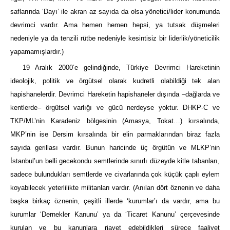
saflarında ‘Dayı’ ile akran az sayıda da olsa yönetici/lider konumunda
devrimci vardır. Ama hemen hemen hepsi, ya tutsak düşmeleri
nedeniyle ya da tenzili rütbe nedeniyle kesintisiz bir liderlik/yöneticilik
yapamamışlardır.)
19 Aralık 2000’e gelindiğinde, Türkiye Devrimci Hareketinin
ideolojik, politik ve örgütsel olarak kudretli olabildiği tek alan
hapishanelerdir. Devrimci Hareketin hapishaneler dışında –dağlarda ve
kentlerde– örgütsel varlığı ve gücü nerdeyse yoktur. DHKP-C ve
TKP/ML’nin Karadeniz bölgesinin (Amasya, Tokat…) kırsalında,
MKP’nin ise Dersim kırsalında bir elin parmaklarından biraz fazla
sayıda gerillası vardır. Bunun haricinde üç örgütün ve MLKP’nin
İstanbul’un belli gecekondu semtlerinde sınırlı düzeyde kitle tabanları,
sadece bulundukları semtlerde ve civarlarında çok küçük çaplı eylem
koyabilecek yeterlilikte militanları vardır. (Anılan dört öznenin ve daha
başka birkaç öznenin, çeşitli illerde ‘kurumlar’ı da vardır, ama bu
kurumlar ‘Dernekler Kanunu’ ya da ‘Ticaret Kanunu’ çerçevesinde
kurulan ve bu kanunlara riayet edebildikleri sürece faaliyet