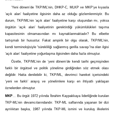
‘Yeni dönem’de TKP/ML’nin, DHKP-C, MLKP ve MKP’ye kıyasla
‘açık alan’ faaliyetine ilgisinin daha az olduğu gözlemlenmiştir. Bu
durum, TKP/ML’nin ‘açık alan’ faaliyetine karşı oluşundan mı, yoksa
örgütün ‘açık alan’ faaliyetinin gerektirdiği yükümlülükleri taşıma
kapasitesinin olmamasından mı kaynaklanmaktadır? Bu elbette
tartışmalı bir husustur. Fakat ampirik bir olgu olarak, TKP/ML’nin,
kendi terminolojisiyle “sürekliliği sağlanmış gerilla savaşı”na olan ilgisi
‘açık alan’ faaliyetine yoğunlaşma ilgisinden daha fazla olmuştur.
Özetle, TKP/ML’nin de ‘yeni dönem’de kendi tarihi geçmişinden
farklı bir örgütsel ve politik yönelime girdiğinden söz etmek olası
değildir. Hatta denilebilir ki, TKP/ML, devrimci hareket içerisindeki
‘yeni ve farklı’ arayış ve yönelimlere karşı en ihtiyatlı yaklaşan
öznelerden olmuştur.
MKP
… Bu örgüt 1972 yılında İbrahim Kaypakkaya liderliğinde kurulan
TKP-ML’nin devamcılarındandır. TKP-ML saflarında yaşanan bir dizi
ayrılıktan başka, 1987 yılında TKP-ML ismini ve kuruluş ilkelerini