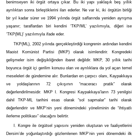
benimseyen iki örgüt ortaya çıkar. Bu iki yapı yaklaşık beş yıllık
ayrılıktan sonra birleştiklerini ilan ederler. Ne var ki, iki örgütün birliği
bir yıl kadar sürer ve 1994 yılında örgüt saflarında yeniden ayrışma
yaşanır; taraflardan biri kendini ‘TKP/ML’ yazılımıyla, diğeri ise
‘TKP(ML)’ yazılımıyla ifade eder.
TKP(ML), 2002 yılında gerçekleştirdiği kongrenin ardından kendini
Maoist Komünist Partisi (MKP) olarak isimlendirir. Kongredeki
gelişmeler isim değişikliğinden ibaret değildir. MKP, 30 yıllık tarihi
boyunca örgüt içi gerilim konusu olan ve ayrılıklara da yol açan temel
meseleleri de gündemine alır. Bunlardan en çarpıcı olanı, Kaypakkaya
ve yoldaşlarının 72 çıkışının “maceracı pratik” olarak
değerlendirilmesidir. MKP I. Kongresi Kaypakkaya’ların 73 yenilgisi
dahil TKP-ML tarihini esas olarak “sol sapmalar” tarihi olarak
değerlendirir ve MKP’nin yeni dönemindeki yöneliminin de “ihtiyatlı
ilerleme politikası” olacağını belirtir.
I. Kongre ile örgütsel yapısını yeniden oluşturan ve faaliyetlerini
Dersim’de yoğunlaştırdığı gözlemlenen MKP’nin yeni dönemdeki ilk