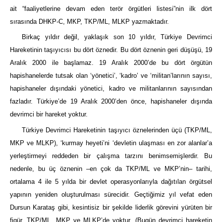
ait “faaliyetlerine devam eden terör örgütleri listesi”nin ilk dört
sırasında DHKP-C, MKP, TKP/ML, MLKP yazmaktadır.
Birkaç yıldır değil, yaklaşık son 10 yıldır, Türkiye Devrimci
Hareketinin taşıyıcısı bu dört öznedir. Bu dört öznenin geri düşüşü, 19
Aralık 2000 ile başlamaz. 19 Aralık 2000’de bu dört örgütün
hapishanelerde tutsak olan ‘yönetici’, ‘kadro’ ve ‘militan’larının sayısı,
hapishaneler dışındaki yönetici, kadro ve militanlarının sayısından
fazladır. Türkiye’de 19 Aralık 2000’den önce, hapishaneler dışında
devrimci bir hareket yoktur.
Türkiye Devrimci Hareketinin taşıyıcı öznelerinden üçü (TKP/ML,
MKP ve MLKP), ‘kurmay heyeti’ni ‘devletin ulaşması en zor alanlar’a
yerleştirmeyi reddeden bir çalışma tarzını benimsemişlerdir. Bu
nedenle, bu üç öznenin –en çok da TKP/ML ve MKP’nin– tarihi,
ortalama 4 ile 5 yılda bir devlet operasyonlarıyla dağıtılan örgütsel
yapının yeniden oluşturulması sürecidir. Geçtiğimiz yıl vefat eden
Dursun Karataş gibi, kesintisiz bir şekilde liderlik görevini yürüten bir
figür, TKP/ML, MKP ve MLKP’de yoktur. (Bugün devrimci hareketin