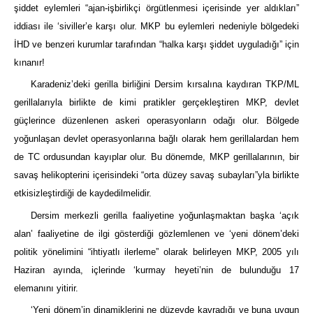
şiddet eylemleri “ajan-işbirlikçi örgütlenmesi içerisinde yer aldıkları”
iddiası ile ‘siviller’e karşı olur. MKP bu eylemleri nedeniyle bölgedeki
İHD ve benzeri kurumlar tarafından “halka karşı şiddet uyguladığı” için
kınanır!
Karadeniz’deki gerilla birliğini Dersim kırsalına kaydıran TKP/ML
gerillalarıyla birlikte de kimi pratikler gerçekleştiren MKP, devlet
güçlerince düzenlenen askeri operasyonların odağı olur. Bölgede
yoğunlaşan devlet operasyonlarına bağlı olarak hem gerillalardan hem
de TC ordusundan kayıplar olur. Bu dönemde, MKP gerillalarının, bir
savaş helikopterini içerisindeki “orta düzey savaş subayları”yla birlikte
etkisizleştirdiği de kaydedilmelidir.
Dersim merkezli gerilla faaliyetine yoğunlaşmaktan başka ‘açık
alan’ faaliyetine de ilgi gösterdiği gözlemlenen ve ‘yeni dönem’deki
politik yönelimini “ihtiyatlı ilerleme” olarak belirleyen MKP, 2005 yılı
Haziran ayında, içlerinde ‘kurmay heyeti’nin de bulunduğu 17
elemanını yitirir.
‘Yeni dönem’in dinamiklerini ne düzeyde kavradığı ve buna uygun