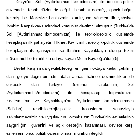
Türkiye’de Sol (Aydınlanmacılık/modernizm) ile ideolojik-politik
düzlemde –teorik düzlemde değil!– hesabını görmüş, göbek bağını
kesmiş bir Marksizm-Leninizmin kuruluşuna yönelen ilk şahsiyet
İbrahim Kaypakkaya adındaki komünist devrimci olmuştur. (Türkiye’de
Sol [Aydınlanmacılık/modernizm] ile teorik-ideolojik düzlemde
hesaplaşan ilk şahsiyetin Hikmet Kıvılcımlı; ideolojik-politik düzlemde
hesaplaşan ilk şahsiyetin ise İbrahim Kaypakkaya olduğu tezini
mükemmel bir tutarlılıkla ortaya koyan Metin Kayaoğlu’dur.)
[5]
Devlet karşısında çekilebileceği en geri noktaya kadar çekilmiş
olan, geriye doğru bir adım daha atması halinde devrimcilikten de
düşecek olan Türkiye Devrimci Hareketinin, Sol
(Aydınlanmacılık/modernizm) ile hesaplaşıp kopmaksızın;
Kıvılcımlı’nın ve Kaypakkaya’nın Aydınlanmacılık/modernizmden
(Sol’dan) teorik-ideolojik-politik kopuşlarını sentezleyip
sahiplenmeksizin ve uygulayıcısı olmaksızın Türkiye’nin ezilenlerinin
saygınlığını, güvenini ve açık desteğini kazanması, devlete karşı
ezilenlerin öncü politik öznesi olması mümkün değildir.