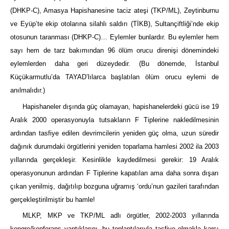
(DHKP-C), Amasya Hapishanesine taciz ateşi (TKP/ML), Zeytinburnu
ve Eyüp’te ekip otolarına silahlı saldırı (TİKB), Sultançiftliği’nde ekip
otosunun taranması (DHKP-C)… Eylemler bunlardır. Bu eylemler hem
sayı hem de tarz bakımından 96 ölüm orucu direnişi dönemindeki
eylemlerden daha geri düzeydedir. (Bu dönemde, İstanbul
Küçükarmutlu’da TAYAD’lılarca başlatılan ölüm orucu eylemi de
anılmalıdır.)
Hapishaneler dışında güç olamayan, hapishanelerdeki gücü ise 19
Aralık 2000 operasyonuyla tutsakların F Tiplerine nakledilmesinin
ardından tasfiye edilen devrimcilerin yeniden güç olma, uzun süredir
dağınık durumdaki örgütlerini yeniden toparlama hamlesi 2002 ila 2003
yıllarında gerçekleşir. Kesinlikle kaydedilmesi gerekir: 19 Aralık
operasyonunun ardından F Tiplerine kapatılan ama daha sonra dışarı
çıkan yenilmiş, dağıtılıp bozguna uğramış ‘ordu’nun gazileri tarafından
gerçekleştirilmiştir bu hamle!
MLKP, MKP ve TKP/ML adlı örgütler, 2002-2003 yıllarında
kongre/konferans yaptıklarını, bu toplantılarıyla tasfiye olmakla karşı