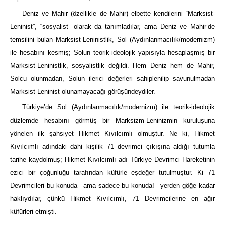
Deniz ve Mahir (özellikle de Mahir) elbette kendilerini “Marksist-
Leninist”, “sosyalist” olarak da tanımladılar, ama Deniz ve Mahir’de
temsilini bulan Marksist-Leninistlik, Sol (Aydınlanmacılık/modernizm)
ile hesabını kesmiş; Solun teorik-ideolojik yapısıyla hesaplaşmış bir
Marksist-Leninistlik, sosyalistlik değildi. Hem Deniz hem de Mahir,
Solcu olunmadan, Solun ilerici değerleri sahiplenilip savunulmadan
Marksist-Leninist olunamayacağı görüşündeydiler.
Türkiye’de Sol (Aydınlanmacılık/modernizm) ile teorik-ideolojik
düzlemde hesabını görmüş bir Marksizm-Leninizmin kuruluşuna
yönelen ilk şahsiyet Hikmet Kıvılcımlı olmuştur. Ne ki, Hikmet
Kıvılcımlı adındaki dahi kişilik 71 devrimci çıkışına aldığı tutumla
tarihe kaydolmuş; Hikmet Kıvılcımlı adı Türkiye Devrimci Hareketinin
ezici bir çoğunluğu tarafından küfürle eşdeğer tutulmuştur. Ki 71
Devrimcileri bu konuda –ama sadece bu konuda!– yerden göğe kadar
haklıydılar, çünkü Hikmet Kıvılcımlı, 71 Devrimcilerine en ağır
küfürleri etmişti.