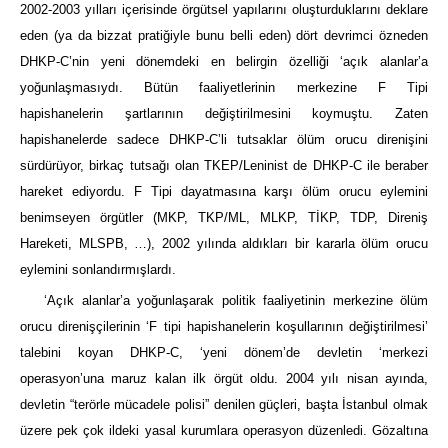
2002-2003 yılları içerisinde örgütsel yapılarını oluşturduklarını deklare
eden (ya da bizzat pratiğiyle bunu belli eden) dört devrimci özneden
DHKP-C’nin yeni dönemdeki en belirgin özelliği ‘açık alanlar’a
yoğunlaşmasıydı. Bütün faaliyetlerinin merkezine F Tipi
hapishanelerin şartlarının değiştirilmesini koymuştu. Zaten
hapishanelerde sadece DHKP-C’li tutsaklar ölüm orucu direnişini
sürdürüyor, birkaç tutsağı olan TKEP/Leninist de DHKP-C ile beraber
hareket ediyordu. F Tipi dayatmasına karşı ölüm orucu eylemini
benimseyen örgütler (MKP, TKP/ML, MLKP, TİKP, TDP, Direniş
Hareketi, MLSPB, …), 2002 yılında aldıkları bir kararla ölüm orucu
eylemini sonlandırmışlardı.
‘Açık alanlar’a yoğunlaşarak politik faaliyetinin merkezine ölüm
orucu direnişçilerinin ‘F tipi hapishanelerin koşullarının değiştirilmesi’
talebini koyan DHKP-C, ‘yeni dönem’de devletin ‘merkezi
operasyon’una maruz kalan ilk örgüt oldu. 2004 yılı nisan ayında,
devletin “terörle mücadele polisi” denilen güçleri, başta İstanbul olmak
üzere pek çok ildeki yasal kurumlara operasyon düzenledi. Gözaltına