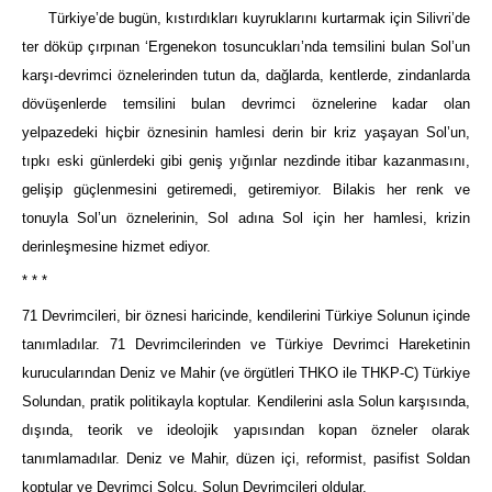
Türkiye’de bugün, kıstırdıkları kuyruklarını kurtarmak için Silivri’de
ter döküp çırpınan ‘Ergenekon tosuncukları’nda temsilini bulan Sol’un
karşı-devrimci öznelerinden tutun da, dağlarda, kentlerde, zindanlarda
dövüşenlerde temsilini bulan devrimci öznelerine kadar olan
yelpazedeki hiçbir öznesinin hamlesi derin bir kriz yaşayan Sol’un,
tıpkı eski günlerdeki gibi geniş yığınlar nezdinde itibar kazanmasını,
gelişip güçlenmesini getiremedi, getiremiyor. Bilakis her renk ve
tonuyla Sol’un öznelerinin, Sol adına Sol için her hamlesi, krizin
derinleşmesine hizmet ediyor.
* * *
71 Devrimcileri, bir öznesi haricinde, kendilerini Türkiye Solunun içinde
tanımladılar. 71 Devrimcilerinden ve Türkiye Devrimci Hareketinin
kurucularından Deniz ve Mahir (ve örgütleri THKO ile THKP-C) Türkiye
Solundan, pratik politikayla koptular. Kendilerini asla Solun karşısında,
dışında, teorik ve ideolojik yapısından kopan özneler olarak
tanımlamadılar. Deniz ve Mahir, düzen içi, reformist, pasifist Soldan
koptular ve Devrimci Solcu, Solun Devrimcileri oldular.