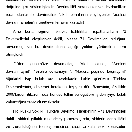
doğruladığını söylemişlerdir. Devrimciliği savunanlar ve devrimcilikte
ısrar edenler ile, devrimcilere “akıllı olmaları”nı söyleyenler, “aceleci
davranmamaları”nı öğütleyenler aynı yaştadır!
Ama buna rağmen, birileri, haklılıkları ispatlananların 71
Devrimcilerini eleştirenler değil, bizzat 71 Devrimcileri olduğunu
savunmuş ve bu devrimcilerin açtığı yoldan yürümekte ısrar
etmişlerdir.
71’den günümüze devrimciler, “Akıllı olun!”, “Aceleci
davranmayın!”, “Silahla oynamayın!”, “Macera peşinde koşmayın!”
öğütlerini hep kulak ardı etmişlerdir. Lakin günümüz Türkiye
Devrimcilerinin, devrimci hareketin taşıyıcı dört öznesinin, özellikle
2005’lerden itibaren, söz konusu telkin ve öğütlere iyiden iyiye kulak
kabarttığına tanık olunmaktadır.
Hiç kuşku yok ki, Türkiye Devrimci Hareketinin –71 Devrimcileri
dahil– şiddeti (silahlı mücadeleyi) kavrayışında, şiddetin gerekliliğini
ve zorunluluğunu teorileştirmesinde ciddi arızalar söz konusudur.