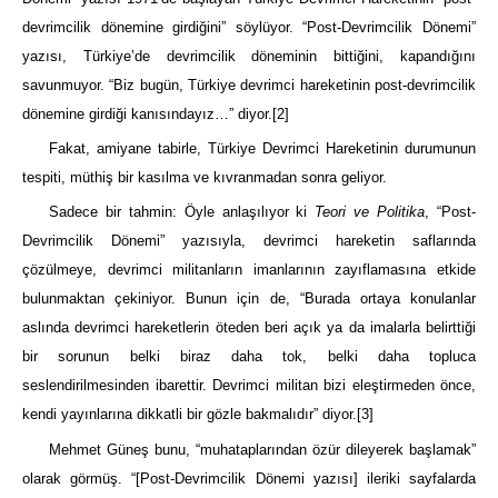
devrimcilik dönemine girdiğini” söylüyor. “Post-Devrimcilik Dönemi”
yazısı, Türkiye’de devrimcilik döneminin bittiğini, kapandığını
savunmuyor. “Biz bugün, Türkiye devrimci hareketinin post-devrimcilik
dönemine girdiği kanısındayız…” diyor.
[2]
Fakat, amiyane tabirle, Türkiye Devrimci Hareketinin durumunun
tespiti, müthiş bir kasılma ve kıvranmadan sonra geliyor.
Sadece bir tahmin: Öyle anlaşılıyor ki
Teori ve Politika
, “Post-
Devrimcilik Dönemi” yazısıyla, devrimci hareketin saflarında
çözülmeye, devrimci militanların imanlarının zayıflamasına etkide
bulunmaktan çekiniyor. Bunun için de, “Burada ortaya konulanlar
aslında devrimci hareketlerin öteden beri açık ya da imalarla belirttiği
bir sorunun belki biraz daha tok, belki daha topluca
seslendirilmesinden ibarettir. Devrimci militan bizi eleştirmeden önce,
kendi yayınlarına dikkatli bir gözle bakmalıdır” diyor.
[3]
Mehmet Güneş bunu, “muhataplarından özür dileyerek başlamak”
olarak görmüş. “[Post-Devrimcilik Dönemi yazısı] ileriki sayfalarda