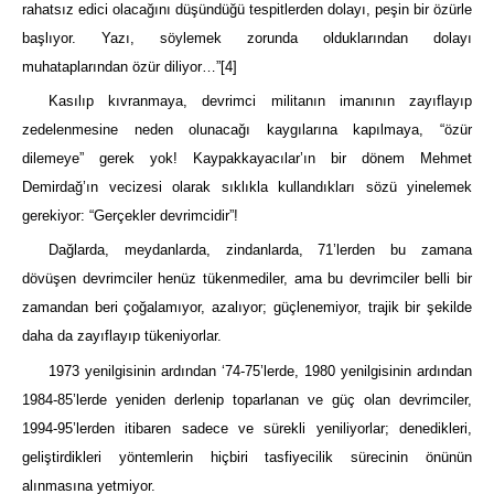
rahatsız edici olacağını düşündüğü tespitlerden dolayı, peşin bir özürle
başlıyor. Yazı, söylemek zorunda olduklarından dolayı
muhataplarından özür diliyor…”
[4]
Kasılıp kıvranmaya, devrimci militanın imanının zayıflayıp
zedelenmesine neden olunacağı kaygılarına kapılmaya, “özür
dilemeye” gerek yok! Kaypakkayacılar’ın bir dönem Mehmet
Demirdağ’ın vecizesi olarak sıklıkla kullandıkları sözü yinelemek
gerekiyor: “Gerçekler devrimcidir”!
Dağlarda, meydanlarda, zindanlarda, 71’lerden bu zamana
dövüşen devrimciler henüz tükenmediler, ama bu devrimciler belli bir
zamandan beri çoğalamıyor, azalıyor; güçlenemiyor, trajik bir şekilde
daha da zayıflayıp tükeniyorlar.
1973 yenilgisinin ardından ‘74-75’lerde, 1980 yenilgisinin ardından
1984-85’lerde yeniden derlenip toparlanan ve güç olan devrimciler,
1994-95’lerden itibaren sadece ve sürekli yeniliyorlar; denedikleri,
geliştirdikleri yöntemlerin hiçbiri tasfiyecilik sürecinin önünün
alınmasına yetmiyor.