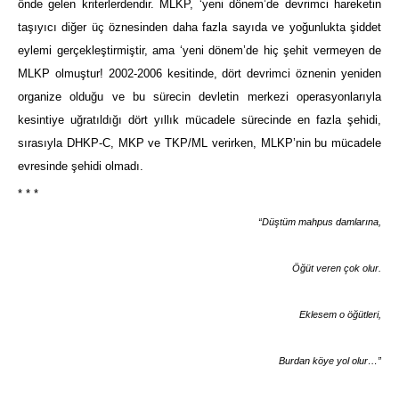
önde gelen kriterlerdendir. MLKP, ‘yeni dönem’de devrimci hareketin
taşıyıcı diğer üç öznesinden daha fazla sayıda ve yoğunlukta şiddet
eylemi gerçekleştirmiştir, ama ‘yeni dönem’de hiç şehit vermeyen de
MLKP olmuştur! 2002-2006 kesitinde, dört devrimci öznenin yeniden
organize olduğu ve bu sürecin devletin merkezi operasyonlarıyla
kesintiye uğratıldığı dört yıllık mücadele sürecinde en fazla şehidi,
sırasıyla DHKP-C, MKP ve TKP/ML verirken, MLKP’nin bu mücadele
evresinde şehidi olmadı.
* * *
“Düştüm mahpus damlarına,
Öğüt veren çok olur.
Eklesem o öğütleri,
Burdan köye yol olur…”