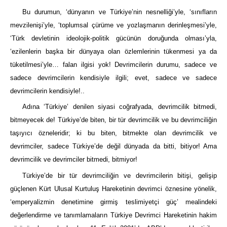
Bu durumun, ‘dünyanın ve Türkiye’nin nesnelliği’yle, ‘sınıfların
mevzilenişi’yle, ‘toplumsal çürüme ve yozlaşmanın derinleşmesi’yle,
‘Türk devletinin ideolojik-politik gücünün doruğunda olması’yla,
‘ezilenlerin başka bir dünyaya olan özlemlerinin tükenmesi ya da
tüketilmesi’yle… falan ilgisi yok! Devrimcilerin durumu, sadece ve
sadece devrimcilerin kendisiyle ilgili; evet, sadece ve sadece
devrimcilerin kendisiyle!..
Adına ‘Türkiye’ denilen siyasi coğrafyada, devrimcilik bitmedi,
bitmeyecek de! Türkiye’de biten, bir tür devrimcilik ve bu devrimciliğin
taşıyıcı özneleridir; ki bu biten, bitmekte olan devrimcilik ve
devrimciler, sadece Türkiye’de değil dünyada da bitti, bitiyor! Ama
devrimcilik ve devrimciler bitmedi, bitmiyor!
Türkiye’de bir tür devrimciliğin ve devrimcilerin bitişi, gelişip
güçlenen Kürt Ulusal Kurtuluş Hareketinin devrimci öznesine yönelik,
‘emperyalizmin denetimine girmiş teslimiyetçi güç’ mealindeki
değerlendirme ve tanımlamaların Türkiye Devrimci Hareketinin hakim