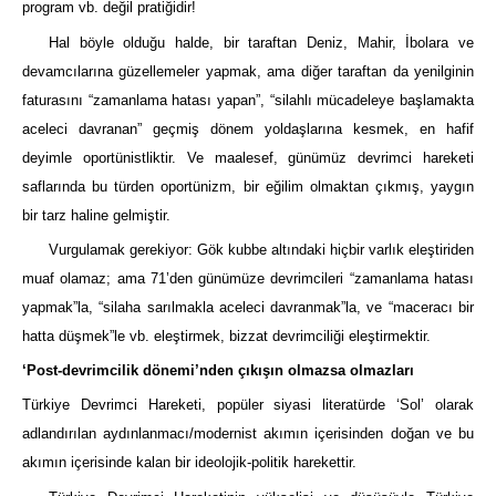
program vb. değil pratiğidir!
Hal böyle olduğu halde, bir taraftan Deniz, Mahir, İbolara ve
devamcılarına güzellemeler yapmak, ama diğer taraftan da yenilginin
faturasını “zamanlama hatası yapan”, “silahlı mücadeleye başlamakta
aceleci davranan” geçmiş dönem yoldaşlarına kesmek, en hafif
deyimle oportünistliktir. Ve maalesef, günümüz devrimci hareketi
saflarında bu türden oportünizm, bir eğilim olmaktan çıkmış, yaygın
bir tarz haline gelmiştir.
Vurgulamak gerekiyor: Gök kubbe altındaki hiçbir varlık eleştiriden
muaf olamaz; ama 71’den günümüze devrimcileri “zamanlama hatası
yapmak”la, “silaha sarılmakla aceleci davranmak”la, ve “maceracı bir
hatta düşmek”le vb. eleştirmek, bizzat devrimciliği eleştirmektir.
‘Post-devrimcilik dönemi’nden çıkışın olmazsa olmazları
Türkiye Devrimci Hareketi, popüler siyasi literatürde ‘Sol’ olarak
adlandırılan aydınlanmacı/modernist akımın içerisinden doğan ve bu
akımın içerisinde kalan bir ideolojik-politik harekettir.