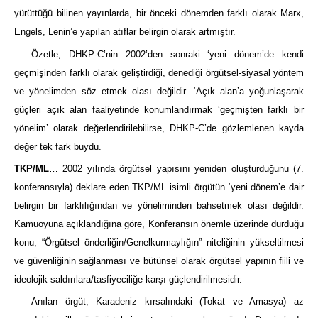
yürüttüğü bilinen yayınlarda, bir önceki dönemden farklı olarak Marx,
Engels, Lenin’e yapılan atıflar belirgin olarak artmıştır.
Özetle, DHKP-C’nin 2002’den sonraki ‘yeni dönem’de kendi
geçmişinden farklı olarak geliştirdiği, denediği örgütsel-siyasal yöntem
ve yönelimden söz etmek olası değildir. ‘Açık alan’a yoğunlaşarak
güçleri açık alan faaliyetinde konumlandırmak ‘geçmişten farklı bir
yönelim’ olarak değerlendirilebilirse, DHKP-C’de gözlemlenen kayda
değer tek fark buydu.
TKP/ML
… 2002 yılında örgütsel yapısını yeniden oluşturduğunu (7.
konferansıyla) deklare eden TKP/ML isimli örgütün ‘yeni dönem’e dair
belirgin bir farklılığından ve yöneliminden bahsetmek olası değildir.
Kamuoyuna açıklandığına göre, Konferansın önemle üzerinde durduğu
konu, “Örgütsel önderliğin/Genelkurmaylığın” niteliğinin yükseltilmesi
ve güvenliğinin sağlanması ve bütünsel olarak örgütsel yapının fiili ve
ideolojik saldırılara/tasfiyeciliğe karşı güçlendirilmesidir.
Anılan örgüt, Karadeniz kırsalındaki (Tokat ve Amasya) az