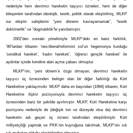
nedeniyle hem devrimci hareketin taşıyıcı özneleri, hem de diğer
bileşenleri tarafından ideolojik, teorik, politik olarak eleştirilmiş, MLKP
ise eleştiri sahiplerini “yeni dönemi kavrayamamak”, “teorik
doktrinerlik” ve “dogmatiklik”le yanıtlamıştır.
2002’den sonraki yönelimiyle MLKP’deki en bariz farklılık,
‘90’lardan itibaren ‘neo-liberal/reformist sol’un hegemonya kurduğu
‘sendikal hareket’, ‘kadın hareketi’, ‘öğrenci gençlik hareketi’ ile
aydınlar içinde kendine alan açma çabası olmuştur.
MLKP’nin, ‘yeni dönem’e özgü olmayan, devrimci hareketin
taşıyıcı üç öznesinden belirgin olan bir diğer farklılığı da Kürt
Hareketine yaklaşımıdır. MLKP daha en başından (1994) itibaren, Kürt
Hareketine ilişkin pozisyonuyla devrimci hareketin taşıyıcı üç
öznesinden bariz bir şekilde ayrılmıştır. MLKP, Kürt Hareketine karşı
pozisyonu nedeniyle de (değişik ton ve düzeyde olsa da) devrimci
hareketin adı geçen üç öznesi tarafından eleştirilmiştir. Kürt
milliyetçiliği yapmak ve PKK’nin kuyruğuna takılmak, MLKP’nin sık
sık muhatap olduğu eleştirilerden olmuştur.