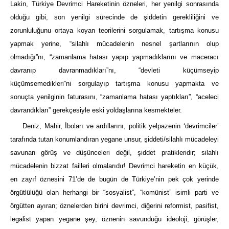
Lakin, Türkiye Devrimci Hareketinin özneleri, her yenilgi sonrasında
olduğu gibi, son yenilgi sürecinde de şiddetin gerekliliğini ve
zorunluluğunu ortaya koyan teorilerini sorgulamak, tartışma konusu
yapmak yerine, “silahlı mücadelenin nesnel şartlarının olup
olmadığı”nı, “zamanlama hatası yapıp yapmadıklarını ve maceracı
davranıp davranmadıkları”nı, “devleti küçümseyip
küçümsemedikleri”ni sorgulayıp tartışma konusu yapmakta ve
sonuçta yenilginin faturasını, “zamanlama hatası yaptıkları”, “aceleci
davrandıkları” gerekçesiyle eski yoldaşlarına kesmekteler.
Deniz, Mahir, İboları ve ardıllarını, politik yelpazenin ‘devrimciler’
tarafında tutan konumlandıran yegane unsur, şiddeti/silahlı mücadeleyi
savunan görüş ve düşünceleri değil, şiddet pratikleridir; silahlı
mücadelenin bizzat failleri olmalarıdır! Devrimci hareketin en küçük,
en zayıf öznesini 71’de de bugün de Türkiye’nin pek çok yerinde
örgütlülüğü olan herhangi bir “sosyalist”, “komünist” isimli parti ve
örgütten ayıran; öznelerden birini devrimci, diğerini reformist, pasifist,
legalist yapan yegane şey, öznenin savunduğu ideoloji, görüşler,