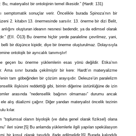
: Bu, materyalist bir ontolojinin temel ilkesidir.” (Hardt: 131)
tı semptomatik sonuçlar verir. Öncelikle burada Spinoza’nın bir
üzeni 2. kitabın 13. önermesinde sarsılır. 13. önerme bir dizi Belit,
n anlığını oluşturan ideanın nesnesi bedendir, ya da edimsel olarak
ldir.” (EII. Ö13) Bu önerme hiçbir yerde paraleline çevrilmez, yani,
 belli bir düşünce kipidir, diye bir önerme oluşturulmaz. Dolayısıyla
ine ontolojik bir ayrıcalık tanımıştır!
ne geçen bu önerme yüklemlerin esas yönü değildir. Etika’nın
r. Ama sınır burada çekilmiştir bir kere: Hardt’ın materyalizme
efenin tam göbeğinden bir çözüm arayışıdır. Deleuze’ün paralelizm
ellik ilişkisini reddettiği gibi, birinin diğerine üstünlüğüne de izin
klemler arasında “nedensellik bağının olmaması” durumu ancak
 ele alış düalizmi çağırır. Diğer yandan materyalist öncelik tezinin
lu kılar.
 “toplumsal olanın biyolojik (ve daha genel olarak fiziksel) olana
u” ileri sürer.
[5]
Bu anlamda yüklemlerle ilgili yapılan spekülasyon
mi bir koşul olarak taşıdığı ifade edilmelidir.
[6]
Burada kalındığı