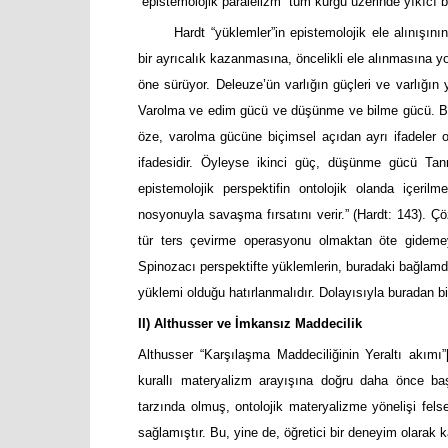
“epistemolojik paralelizm” tüm kurgu üzerinde yıkıcı bi
Hardt “yüklemler”in epistemolojik ele alınışın
bir ayrıcalık kazanmasına, öncelikli ele alınmasına y
öne sürüyor. Deleuze’ün varlığın güçleri ve varlığın 
Varolma ve edim gücü ve düşünme ve bilme gücü. Bir
öze, varolma gücüne biçimsel açıdan ayrı ifadeler ola
ifadesidir. Öyleyse ikinci güç, düşünme gücü Tan
epistemolojik perspektifin ontolojik olanda içeril
nosyonuyla savaşma fırsatını verir.” (Hardt: 143). Çö
tür ters çevirme operasyonu olmaktan öte gidemeyec
Spinozacı perspektifte yüklemlerin, buradaki bağlamda
yüklemi olduğu hatırlanmalıdır. Dolayısıyla buradan 
II) Althusser ve İmkansız Maddecilik
Althusser “Karşılaşma Maddeciliğinin Yeraltı akımı”
kurallı materyalizm arayışına doğru daha önce baş
tarzında olmuş, ontolojik materyalizme yönelişi felse
sağlamıştır. Bu, yine de, öğretici bir deneyim olarak k