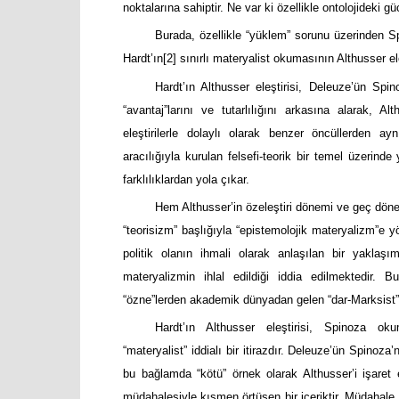
noktalarına sahiptir. Ne var ki özellikle ontolojideki g
Burada, özellikle “yüklem” sorunu üzerinden 
Hardt’ın
[2]
sınırlı materyalist okumasının Althusser el
Hardt’ın Althusser eleştirisi, Deleuze’ün Spi
“avantaj”larını ve tutarlılığını arkasına alarak, A
eleştirilerle dolaylı olarak benzer öncüllerden 
aracılığıyla kurulan felsefi-teorik bir temel üzerind
farklılıklardan yola çıkar.
Hem Althusser’in özeleştiri dönemi ve geç dönem
“teorisizm” başlığıyla “epistemolojik materyalizm”e y
politik olanın ihmali olarak anlaşılan bir yaklaşı
materyalizmin ihlal edildiği iddia edilmektedir. B
“özne”lerden akademik dünyadan gelen “dar-Marksist” 
Hardt’ın Althusser eleştirisi, Spinoza oku
“materyalist” iddialı bir itirazdır. Deleuze’ün Spinoza
bu bağlamda “kötü” örnek olarak Althusser’i işaret
müdahalesiyle kısmen örtüşen bir içeriktir. Müdahale,