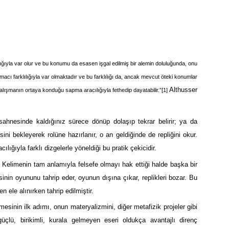
ılığıyla var olur ve bu konumu da esasen işgal edilmiş bir alemin doluluğunda, onu
macı farklılığıyla var olmaktadır ve bu farklılığı da, ancak mevcut öteki konumlar
Althusser
lışmanın ortaya konduğu sapma aracılığıyla fethedip dayatabilir.”
[1]
 sahnesinde kaldığınız sürece dönüp dolaşıp tekrar belirir; ya da
i bekleyerek rolüne hazırlanır, o an geldiğinde de repliğini okur.
acılığıyla farklı dizgelerle yöneldiği bu pratik çekicidir.
r. Kelimenin tam anlamıyla felsefe olmayı hak ettiği halde başka bir
sinin oyununu tahrip eder, oyunun dışına çıkar, replikleri bozar. Bu
 ele alınırken tahrip edilmiştir.
mesinin ilk adımı, onun materyalizmini, diğer metafizik projeler gibi
güçlü, birikimli, kurala gelmeyen eseri oldukça avantajlı direnç