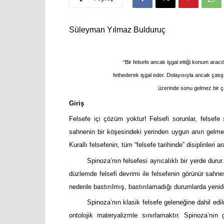
Süleyman Yılmaz Bulduruç
“Bir felsefe ancak işgal ettiği konum arac
fethederek işgal eder. Dolayısıyla ancak çatış
üzerinde sonu gelmez bir ça
Giriş
Felsefe içi çözüm yoktur! Felsefi sorunlar, felsefe
sahnenin bir köşesindeki yerinden uygun anın gelmesin
Kurallı felsefenin, tüm “felsefe tarihinde” disiplinleri ar
Spinoza’nın felsefesi ayrıcalıklı bir yerde duru
düzlemde felsefi devrimi ile felsefenin görünür sahne
nedenle bastırılmış, bastırılamadığı durumlarda yeniden
Spinoza’nın klasik felsefe geleneğine dahil edil
ontolojik materyalizmle sınırlamaktır. Spinoza’nın 