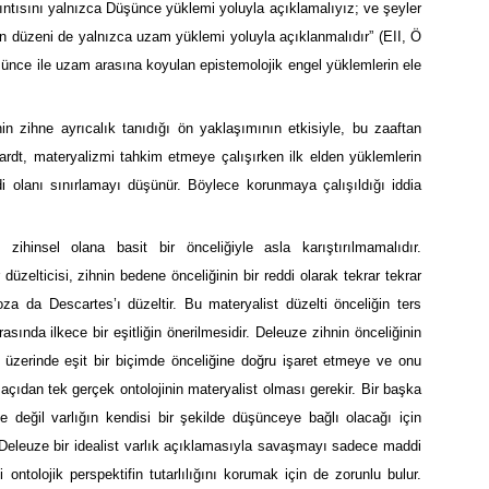
ntısını yalnızca Düşünce yüklemi yoluyla açıklamalıyız; ve şeyler
n düzeni de yalnızca uzam yüklemi yoluyla açıklanmalıdır” (EII, Ö
şünce ile uzam arasına koyulan epistemolojik engel yüklemlerin ele
inin zihne ayrıcalık tanıdığı ön yaklaşımının etkisiyle, bu zaaftan
ardt, materyalizmi tahkim etmeye çalışırken ilk elden yüklemlerin
ddi olanı sınırlamayı düşünür. Böylece korunmaya çalışıldığı iddia
zihinsel olana basit bir önceliğiyle asla karıştırılmamalıdır.
düzelticisi, zihnin bedene önceliğinin bir reddi olarak tekrar tekrar
za da Descartes’ı düzeltir. Bu materyalist düzelti önceliğin ters
sında ilkece bir eşitliğin önerilmesidir. Deleuze zihnin önceliğinin
) üzerinde eşit bir biçimde önceliğine doğru işaret etmeye ve onu
açıdan tek gerçek ontolojinin materyalist olması gerekir. Bir başka
e değil varlığın kendisi bir şekilde düşünceye bağlı olacağı için
e Deleuze bir idealist varlık açıklamasıyla savaşmayı sadece maddi
tolojik perspektifin tutarlılığını korumak için de zorunlu bulur.