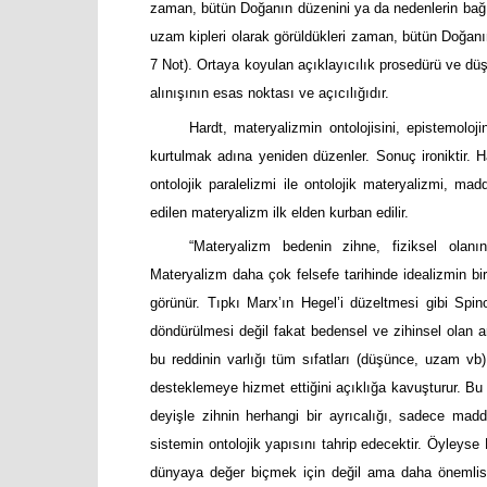
zaman, bütün Doğanın düzenini ya da nedenlerin bağı
uzam kipleri olarak görüldükleri zaman, bütün Doğanı
7 Not). Ortaya koyulan açıklayıcılık prosedürü ve dü
alınışının esas noktası ve açıcılığıdır.
Hardt, materyalizmin ontolojisini, epistemoloj
kurtulmak adına yeniden düzenler. Sonuç ironiktir. H
ontolojik paralelizmi ile ontolojik materyalizmi, ma
edilen materyalizm ilk elden kurban edilir.
“Materyalizm bedenin zihne, fiziksel olanın 
Materyalizm daha çok felsefe tarihinde idealizmin bir 
görünür. Tıpkı Marx’ın Hegel’i düzeltmesi gibi Spino
döndürülmesi değil fakat bedensel ve zihinsel olan ara
bu reddinin varlığı tüm sıfatları (düşünce, uzam vb
desteklemeye hizmet ettiğini açıklığa kavuşturur. Bu 
deyişle zihnin herhangi bir ayrıcalığı, sadece madd
sistemin ontolojik yapısını tahrip edecektir. Öyleys
dünyaya değer biçmek için değil ama daha önemlisi on