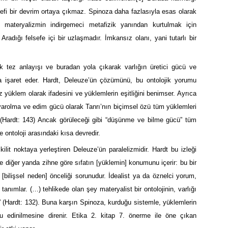
lsefi bir devrim ortaya çıkmaz. Spinoza daha fazlasıyla esas olarak
ik materyalizmin indirgemeci metafizik yanından kurtulmak için
 Aradığı felsefe içi bir uzlaşmadır. İmkansız olanı, yani tutarlı bir
k tez anlayışı ve buradan yola çıkarak varlığın üretici gücü ve
ma işaret eder. Hardt, Deleuze’ün çözümünü, bu ontolojik yorumu
uz yüklem olarak ifadesini ve yüklemlerin eşitliğini benimser. Ayrıca
varolma ve edim gücü olarak Tanrı’nın biçimsel özü tüm yüklemleri
r. (Hardt: 143) Ancak görüleceği gibi “düşünme ve bilme gücü” tüm
le ontoloji arasındaki kısa devredir.
ilit noktaya yerleştiren Deleuze’ün paralelizmidir. Hardt bu izleği
 diğer yanda zihne göre sıfatın [yüklemin] konumunu içerir: bu bir
n [bilişsel neden] önceliği sorunudur. İdealist ya da öznelci yorum,
rak tanımlar. (…) tehlikede olan şey materyalist bir ontolojinin, varlığı
r.” (Hardt: 132). Buna karşın Spinoza, kurduğu sistemle, yüklemlerin
onu edinilmesine direnir. Etika 2. kitap 7. önerme ile öne çıkan