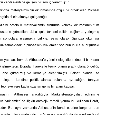
ücü kendi aleyhine gelişen bir sonuç yaratmıştır.
Spinoza materyalizminin okunmasında özgül bir örnek olan Michael
eştirisini ele almaya çalışacağız.
noza’yı ontolojik materyalizmin sınırında kalarak okumasının tüm
lthusser’e yöneltilen daha çok tarihsel-politik bağlama yerleşmiş
aynı sonuçlara ulaşmakla birlikte, esas olarak Spinoza okuması
e yükselmektedir. Spinoza’nın yüklemler sorununun ele alınışındaki
 yazıları, hem de Althusser’e yönelik eleştirilerin önemli bir kısmı
önelmektedir. Buradan hareketle teorik olanın pratik olana önceliği,
m öne çıkarılmış ve kıyasıya eleştirilmiştir. Felsefi planda ise
u eleştiri, kendine politik alanda bulunma ayrıcalığını tanıyan
teorisyenlere kadar uzanan geniş bir alanı kapsar.
masının Althusser aracılığıyla Marksist-materyalist edinimine
’nın “yüklemler”ine ilişkin ontolojik temelli yorumunu kullanan Hardt,
 eder. Bu, aynı zamanda Althusser’in kendi eserine karşı en son
 epistemolojik materyalizmin Spinoza aracılığıyla ifade edilen öncü