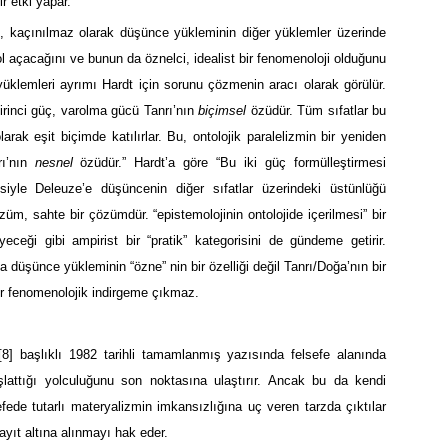
r etki yapar.
ın, kaçınılmaz olarak düşünce yükleminin diğer yüklemler üzerinde
ol açacağını ve bunun da öznelci, idealist bir fenomenoloji olduğunu
yüklemleri ayrımı Hardt için sorunu çözmenin aracı olarak görülür.
inci güç, varolma gücü Tanrı’nın
biçimsel
özüdür. Tüm sıfatlar bu
rak eşit biçimde katılırlar. Bu, ontolojik paralelizmin bir yeniden
rı’nın
nesnel
özüdür.” Hardt’a göre “Bu iki güç formülleştirmesi
mesiyle Deleuze’e düşüncenin diğer sıfatlar üzerindeki üstünlüğü
züm, sahte bir çözümdür. “epistemolojinin ontolojide içerilmesi” bir
eği gibi ampirist bir “pratik” kategorisini de gündeme getirir.
 düşünce yükleminin “özne” nin bir özelliği değil Tanrı/Doğa’nın bir
bir fenomenolojik indirgeme çıkmaz.
[8]
başlıklı 1982 tarihli tamamlanmış yazısında felsefe alanında
lattığı yolculuğunu son noktasına ulaştırır. Ancak bu da kendi
fede tutarlı materyalizmin imkansızlığına uç veren tarzda çıktılar
ayıt altına alınmayı hak eder.