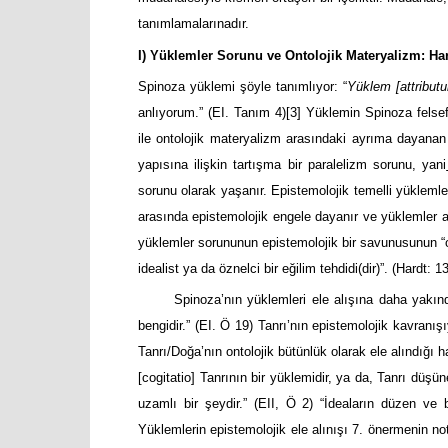
tanımlamalarınadır.
I) Yüklemler Sorunu ve Ontolojik Materyalizm: Har
Spinoza yüklemi şöyle tanımlıyor: “
Yüklem [attribut
anlıyorum.” (EI. Tanım 4)
[3]
Yüklemin Spinoza felsefe
ile ontolojik materyalizm arasındaki ayrıma dayanan b
yapısına ilişkin tartışma bir paralelizm sorunu, yani
sorunu olarak yaşanır. Epistemolojik temelli yüklemleri
arasında epistemolojik engele dayanır ve yüklemler ara
yüklemler sorununun epistemolojik bir savunusunun “o
idealist ya da öznelci bir eğilim tehdidi(dir)”. (Hardt: 1
Spinoza’nın yüklemleri ele alışına daha yakı
bengidir.” (EI. Ö 19) Tanrı’nın epistemolojik kavranı
Tanrı/Doğa’nın ontolojik bütünlük olarak ele alındığı ha
[cogitatio] Tanrının bir yüklemidir, ya da, Tanrı düşün
uzamlı bir şeydir.” (EII, Ö 2) “İdeaların düzen ve ba
Yüklemlerin epistemolojik ele alınışı 7. önermenin notu