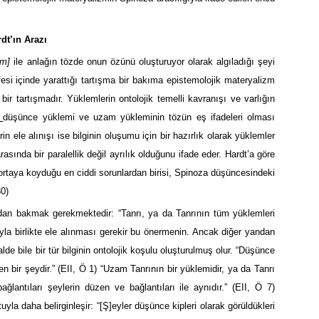
dt’ın Arazı
um]
ile anlağın tözde onun özünü oluşturuyor olarak algıladığı şeyi
si içinde yarattığı tartışma bir bakıma epistemolojik materyalizm
ir tartışmadır. Yüklemlerin ontolojik temelli kavranışı ve varlığın
düşünce yüklemi ve uzam yükleminin tözün eş ifadeleri olması
n ele alınışı ise bilginin oluşumu için bir hazırlık olarak yüklemler
sında bir paralellik değil ayrılık olduğunu ifade eder. Hardt’a göre
rtaya koyduğu en ciddi sorunlardan birisi, Spinoza düşüncesindeki
30)
ndan bakmak gerekmektedir: “Tanrı, ya da Tanrının tüm yüklemleri
şıyla birlikte ele alınması gerekir bu önermenin. Ancak diğer yandan
lde bile bir tür bilginin ontolojik koşulu oluşturulmuş olur. “Düşünce
en bir şeydir.” (EII, Ö 1) “Uzam Tanrının bir yüklemidir, ya da Tanrı
ğlantıları şeylerin düzen ve bağlantıları ile aynıdır.” (EII, Ö 7)
yla daha belirginleşir: “[Ş]eyler düşünce kipleri olarak görüldükleri