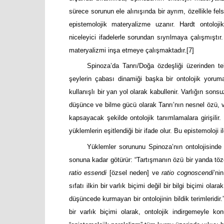
sürece sorunun ele alınışında bir ayrım, özellikle fe
epistemolojik materyalizme uzanır. Hardt ontoloj
niceleyici ifadelerle sorundan sıyrılmaya çalışmıştır.
materyalizmi inşa etmeye çalışmaktadır.
[7]
Spinoza’da Tanrı/Doğa özdeşliği üzerinden te
şeylerin çabası dinamiği başka bir ontolojik yoru
kullanışlı bir yan yol olarak kabullenir. Varlığın sons
düşünce ve bilme gücü olarak Tanrı’nın nesnel özü, 
kapsayacak şekilde ontolojik tanımlamalara girişili
yüklemlerin eşitlendiği bir ifade olur. Bu epistemoloji i
Yüklemler sorununu Spinoza’nın ontolojisinde k
sonuna kadar götürür: “Tartışmanın özü bir yanda töze
ratio essendi
[özsel neden] ve
ratio cognoscendi
’ni
sıfatı ilkin bir varlık biçimi değil bir bilgi biçimi ola
düşüncede kurmayan bir ontolojinin bildik terimleridi
bir varlık biçimi olarak, ontolojik indirgemeyle k