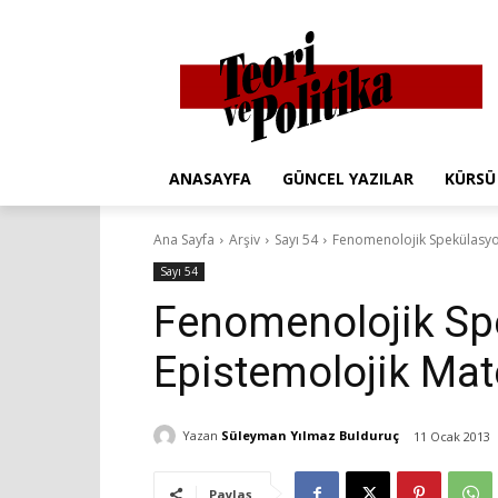
ANASAYFA
GÜNCEL YAZILAR
KÜRSÜ
Ana Sayfa
Arşiv
Sayı 54
Fenomenolojik Spekülasyo
Sayı 54
Fenomenolojik Sp
Epistemolojik Mat
Yazan
Süleyman Yılmaz Bulduruç
11 Ocak 2013
Paylaş