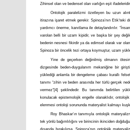
Zihinsel olan ve bedensel olan varlığın eşit ifadeleridir
Ontolojik paralelizmi özetleyen bu uzun alın
itirazına işaret etmek gerekir. Spinoza’nın Etik’teki d
yardımcı önerme, kanıtlama ile detaylandırılır. “İnsa
varolan belli bir uzam kipidir, ve başka bir şey deği
bedenin nesnesi fikirdir ya da edimsel olarak var olan
Spinoza bir öncelik tezi ortaya koymuştur, uzam yüklem
Yine de geçerken değinilmiş olmanın ötesi
dizgesinde beden-duygulanım mekaniğine bir girişti
yüklediği anlamla bir dengeleme çabası kurallı fels
tanımı “zihin ve beden arasında her türlü gerçek nedens
vermez”
[4]
şeklindedir. Bu tanımda belirtilen yü
konulacak epistemolojik engelle olanaklıdır, ontolojik
elenmesi ontoloji sorununda materyalist kalmayı kuşku
Roy Bhaskar’ın tanımıyla ontolojik materyalizm
tek yönlü bağımlılığını ve birincinin ikinciden doğduğun
dışarıda bırakılırsa, Spinoza’nın ontolojik materyaliz