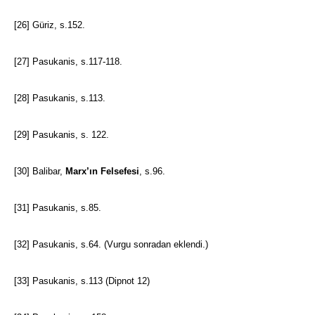
[26]
Güriz, s.152.
[27]
Pasukanis, s.117-118.
[28]
Pasukanis, s.113.
[29]
Pasukanis, s. 122.
[30]
Balibar,
Marx’ın Felsefesi
, s.96.
[31]
Pasukanis, s.85.
[32]
Pasukanis, s.64. (Vurgu sonradan eklendi.)
[33]
Pasukanis, s.113 (Dipnot 12)