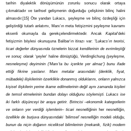
tarihin diyalektik dönüşümünün zorunlu sonucu olarak ortaya
çıkmaktadır ve tarihsel gelişmenin doğurduğu çelişkinin bilinç halini
almasıdır.
[15]
Öte yandan Lukacs, şeyleşme ve bilinç özdeşliği için
geliştirdiği tutarlı anlatımı, Marx’ın meta fetişizmini
şeyleşme
kavramı
eksenli okumayla da gerekçelendirmektedir. Ancak
Kapital
’deki
fetişizmin böylesi okunuşuna Balibar’ın itirazı var:
“Lukacs’ın teorisi,
ticari değerler dünyasında
öznelerin bizzat
kendilerinin de evrimleştiği
ve sonuç olarak
‘şeyler’ haline dönüştüğü, Verdinglichung
(şeyleşme,
nesneleşme) deyiminin (‘Marx’ta bu içerikte yer almaz’) bunu ifade
ettiği fikrine yaslanır. Marx metalar arasındaki (denklik, fiyat,
mübadele) ilişkilerinin özerklikle donanmış olduklarını, onların yalnızca
kişisel ilişkilerin yerine ikame edilmelerinin değil aynı zamanda kişileri
de temsil etmelerinin bundan dolayı olduğunu söylemişti. Lukacs ise
iki farklı düşünceyi bir araya getirir. Birincisi –ekonomik kategorilerin
ve onların yer verdiği işlemlerin
–
ticari nesnelliğinin
her nesnelliğin
,
özellikle de burjuva dünyasındaki ‘bilimsel’ nesnelliğin
modeli
olduğu,
bunun da niçin doğanın niceliksel bilimlerinin (mekanik, fizik) modern