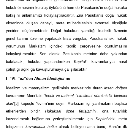
hukuk öznesinin kuruluş öyküsünü hem de Pasukanis’in doğal hukuka
bakışını anlamamızı kolaylaştıracaktır. Zira Pasukanis doğal hukuk
ekseninde oluşan özneyi, meta mübadelesinin evrensel ölçeğiyle
yeniden düşünmektedir. Doğal hukukun yarattığı kudretli öznenin
genel tanımı üzerine yapılacak kısa vurgular, Pasukanis’teki hukuk
yorumunun Marksizm içindeki teorik çerçevesine oturtulmasını
kolaylaştıracaktır. Son olarak Pasukanis metnine daha yakından
bakılacak, hukuku yapılandırırken
Kapital
’i kavramlarıyla nasıl
çalıştığı açıklığa kavuşturulmaya çalışılacaktır.
I- “VI. Tez”den
Alman İdeolojisi
’ne
İdealizm ve materyalizm geriliminin merkezinde duran
insan doğası
kavramının Marx’taki “
teorik ve tarihsel,
‘
niteliksel’ süreksizlik biçimini
alan”
[3]
kopuşlu “evrim”inin seyri, Marksizm içi yarılmaların başlıca
etkenlerden biridir.
Hukuksal özne fetişizmi
ni, ona tutarlılık
kazandıracak bağlamına yerleştirebilmemiz için
Kapital
’deki meta
fetişizmini
kavranacak halka
olarak belleyen ama bunu, Marx’ın ilk