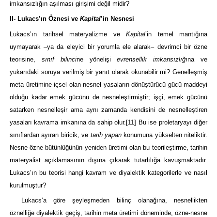
imkansızlığın aşılması girişimi değil midir?
II- Lukacs’ın Öznesi ve
Kapital
’in Nesnesi
Lukacs’ın tarihsel materyalizme ve
Kapital
’in temel mantığına
uymayarak –ya da eleyici bir yorumla ele alarak– devrimci bir özne
teorisine,
sınıf bilinci
ne yönelişi
evrensellik imkansızlığı
na ve
yukarıdaki soruya verilmiş bir yanıt olarak okunabilir mi? Genelleşmiş
meta üretimine içsel olan nesnel yasaların dönüştürücü gücü maddeyi
olduğu kadar emek gücünü de nesneleştirmiştir; işçi, emek gücünü
satarken nesnelleşir ama aynı zamanda kendisini de nesnelleştiren
yasaları kavrama imkanına da sahip olur.
[11]
Bu ise proletaryayı diğer
sınıflardan ayıran biricik, ve
tarih yapan
konumuna yükselten niteliktir.
Nesne-özne bütünlüğünün yeniden üretimi olan bu teorileştirme, tarihin
materyalist açıklamasının dışına çıkarak tutarlılığa kavuşmaktadır.
Lukacs’ın bu teorisi hangi kavram ve diyalektik kategorilerle ve nasıl
kurulmuştur?
Lukacs’a göre şeyleşmeden bilinç olanağına, nesnellikten
öznelliğe diyalektik geçiş, tarihin meta üretimi döneminde, özne-nesne