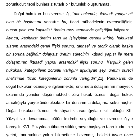
zorunludur; teori bunlarsız tutarlı bir bütünlük oluşturamaz.
Doğal hukukun bu evrenselliği, “
dar anlamda, iktisadi yapıya ait
olan bir başkasını
yansıtır
: bu,
ticari mübadelenin evrenselliğidir
,
bunun yalnızca kapitalist üretim tarzı temelinde geliştiğini biliyoruz…
Ayrıca, kapitalist üretim tarzı ile işleyişinin gerekli kıldığı hukuksal
sistem arasındaki genel ilişki sorunu, tarihsel ve teorik olarak başka
bir soruna bağlıdır: dolaysız üretim sürecinin
iktisadi
yapısı ile meta
dolaşımının iktisadi yapısı arasındaki ilişki sorunu. Karşılık gelen
hukuksal kategorilerin zorunlu varlığını açıklayan şey, üretim süreci
analizinde ‘ticari kategoriler’in zorunlu varlığıdır
”
[21]
. Pasukanis de
doğal hukukun öznesiyle ilgilenmekte; onu meta dolaşımının manyetik
uzamında yeniden düşünmektedir. Zira hukuk öznesi, doğal hukuk
aracılığıyla yeryüzünde eksiksiz bir donanımla dolaşıma sokulmuştur.
Doğal hukukun öznesi, Hıristiyanlık aracılığıyla etkili olduğu XII.
Yüzyıl ve devamında, bütün kudretli soyutluğu ve evrenselliğiyle
tanrıydı. XVI. Yüzyıldan itibaren silikleşmeye başlayan tanrı kudretinin
yerini, tanrınınkine yakın hikmetlerle bezenmiş haldeki
insan özne