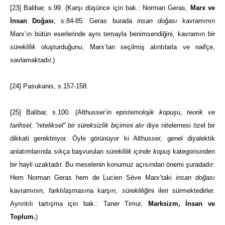
[23]
Balibar, s.99. (Karşı düşünce için bak.: Norman Geras,
Marx ve
İnsan Doğası
, s.84-85. Geras burada
insan doğası
kavramının
Marx’ın bütün eserlerinde aynı temayla benimsendiğini, kavramın bir
süreklilik
oluşturduğunu, Marx’tan seçilmiş alıntılarla ve naifçe,
savlamaktadır.)
[24]
Pasukanis, s.157-158.
[25]
Balibar, s.100. (Althusser’in
epistemolojik kopuş
u,
teorik ve
tarihsel, “niteliksel” bir süreksizlik biçimini alır
diye nitelemesi özel bir
dikkati gerektiriyor. Öyle görünüyor ki Althusser, genel diyalektik
anlatımlarında sıkça başvurulan
süreklilik içinde kopuş
kategorisinden
bir hayli uzaktadır. Bu meselenin konumuz açısından önemi şuradadır:
Hem Norman Geras hem de Lucien Sève
Marx’taki
insan doğası
kavramının,
farklılaşması
na karşın,
sürekliliği
ni ileri sürmektedirler.
Ayrıntılı tartışma için bak.: Taner Timur,
Marksizm, İnsan ve
Toplum.
)