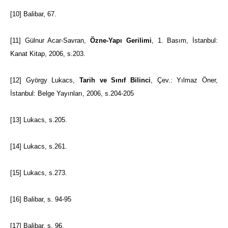
[10]
Balibar, 67.
[11]
Gülnur Acar-Savran,
Özne-Yapı Gerilimi
, 1. Basım, İstanbul:
Kanat Kitap, 2006, s.203.
[12]
György Lukacs,
Tarih ve Sınıf Bilinci
, Çev.: Yılmaz Öner,
İstanbul: Belge Yayınları, 2006, s.204-205
[13]
Lukacs, s.205.
[14]
Lukacs, s.261.
[15]
Lukacs, s.273.
[16]
Balibar, s. 94-95
[17]
Balibar, s. 96.