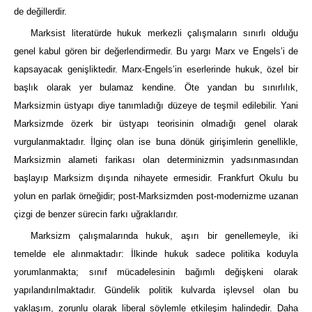
de değillerdir.
Marksist literatürde hukuk merkezli çalışmaların sınırlı olduğu
genel kabul gören bir değerlendirmedir. Bu yargı Marx ve Engels’i de
kapsayacak genişliktedir. Marx-Engels’in eserlerinde hukuk, özel bir
başlık olarak yer bulamaz kendine. Öte yandan bu sınırlılık,
Marksizmin üstyapı diye tanımladığı düzeye de teşmil edilebilir. Yani
Marksizmde özerk bir üstyapı teorisinin olmadığı genel olarak
vurgulanmaktadır. İlginç olan ise buna dönük girişimlerin genellikle,
Marksizmin alameti farikası olan determinizmin yadsınmasından
başlayıp Marksizm dışında nihayete ermesidir. Frankfurt Okulu bu
yolun en parlak örneğidir; post-Marksizmden post-modernizme uzanan
çizgi de benzer sürecin farkı uğraklarıdır.
Marksizm çalışmalarında hukuk, aşırı bir genellemeyle, iki
temelde ele alınmaktadır: İlkinde hukuk sadece politika koduyla
yorumlanmakta; sınıf mücadelesinin bağımlı değişkeni olarak
yapılandırılmaktadır. Gündelik politik kulvarda işlevsel olan bu
yaklaşım, zorunlu olarak liberal söylemle etkileşim halindedir. Daha