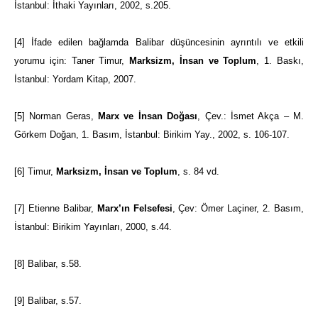
İstanbul: İthaki Yayınları, 2002, s.205.
[4]
İfade edilen bağlamda Balibar düşüncesinin ayrıntılı ve etkili
yorumu için: Taner Timur,
Marksizm, İnsan ve Toplum
, 1. Baskı,
İstanbul: Yordam Kitap, 2007.
[5]
Norman Geras,
Marx ve İnsan Doğası
, Çev.: İsmet Akça – M.
Görkem Doğan, 1. Basım, İstanbul: Birikim Yay., 2002, s. 106-107.
[6]
Timur,
Marksizm, İnsan ve Toplum
, s. 84 vd.
[7]
Etienne Balibar,
Marx’ın Felsefesi
, Çev: Ömer Laçiner, 2. Basım,
İstanbul: Birikim Yayınları, 2000, s.44.
[8]
Balibar, s.58.
[9]
Balibar, s.57.