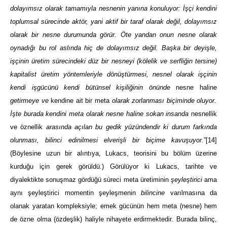
dolayımsız olarak tamamıyla nesnenin yanına konuluyor: İşçi kendini
toplumsal sürecinde aktör, yani aktif bir taraf olarak değil, dolayımsız
olarak bir nesne durumunda görür. Öte yandan onun nesne olarak
oynadığı bu rol aslında hiç de dolayımsız değil. Başka bir deyişle,
işçinin üretim sürecindeki düz bir nesneyi (kölelik ve serfliğin tersine)
kapitalist üretim yöntemleriyle dönüştürmesi, nesnel olarak işçinin
kendi işgücünü kendi bütünsel kişiliğinin önünde
nesne haline
getirmeye ve
kendine ait bir meta
olarak zorlanması biçiminde oluyor.
İşte burada kendini meta olarak nesne haline sokan insanda
nesnellik
ve öznellik
arasında açılan bu gedik yüzündendir ki durum farkında
olunması, bilinci edinilmesi elverişli bir biçime kavuşuyor.
”
[14]
(Böylesine uzun bir alıntıya, Lukacs, teorisini bu bölüm üzerine
kurduğu için gerek görüldü.) Görülüyor ki Lukacs, tarihte ve
diyalektikte sonuşmaz gördüğü süreci meta üretiminin
şeyleştirici
ama
aynı şeyleştirici momentin şeyleşmenin
bilincine
varılmasına da
olanak yaratan kompleksiyle; emek gücünün hem meta (nesne) hem
de özne olma (özdeşlik) haliyle nihayete erdirmektedir. Burada bilinç,