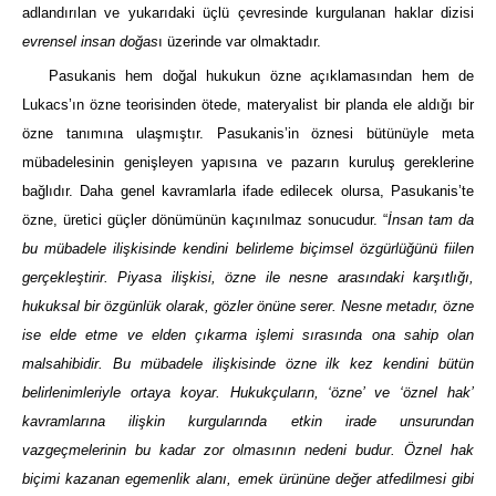
adlandırılan ve yukarıdaki üçlü çevresinde kurgulanan haklar dizisi
evrensel insan doğas
ı üzerinde var olmaktadır.
Pasukanis hem doğal hukukun özne açıklamasından hem de
Lukacs’ın özne teorisinden ötede, materyalist bir planda ele aldığı bir
özne tanımına ulaşmıştır. Pasukanis’in öznesi bütünüyle meta
mübadelesinin genişleyen yapısına ve pazarın kuruluş gereklerine
bağlıdır. Daha genel kavramlarla ifade edilecek olursa, Pasukanis’te
özne, üretici güçler dönümünün kaçınılmaz sonucudur. “
İnsan tam da
bu mübadele ilişkisinde kendini belirleme biçimsel özgürlüğünü fiilen
gerçekleştirir. Piyasa ilişkisi, özne ile nesne arasındaki karşıtlığı,
hukuksal bir özgünlük olarak, gözler önüne serer. Nesne metadır, özne
ise elde etme ve elden çıkarma işlemi sırasında ona sahip olan
malsahibidir. Bu mübadele ilişkisinde özne ilk kez kendini bütün
belirlenimleriyle ortaya koyar. Hukukçuların, ‘özne’ ve ‘öznel hak’
kavramlarına ilişkin kurgularında etkin irade unsurundan
vazgeçmelerinin bu kadar zor olmasının nedeni budur. Öznel hak
biçimi kazanan egemenlik alanı, emek ürününe değer atfedilmesi gibi