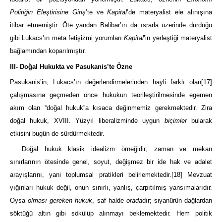
Politiğin Eleştirisine Giriş
’te ve
Kapital
’de materyalist ele alınışına
itibar etmemiştir. Öte yandan Balibar’ın da ısrarla üzerinde durduğu
gibi Lukacs’ın meta fetişizmi yorumları
Kapital
’in yerleştiği materyalist
bağlamından koparılmıştır.
III- Doğal Hukukta ve Pasukanis’te Özne
Pasukanis’in, Lukacs’ın değerlendirmelerinden hayli farklı olan
[17]
çalışmasına geçmeden önce hukukun teorileştirilmesinde egemen
akım olan “doğal hukuk”a kısaca değinmemiz gerekmektedir. Zira
doğal hukuk, XVIII. Yüzyıl liberalizminde uygun
biçimler
bularak
etkisini bugün de sürdürmektedir.
Doğal hukuk klasik idealizm örneğidir; zaman ve mekan
sınırlarının ötesinde genel, soyut, değişmez bir ide hak ve adalet
arayışlarını, yani toplumsal pratikleri belirlemektedir.
[18]
Mevzuat
yığınları hukuk değil, onun sınırlı, yanlış, çarpıtılmış yansımalarıdır.
Oysa
olması gereken hukuk
, saf halde
orada
dır; siyanürün dağlardan
söktüğü altın gibi sökülüp alınmayı beklemektedir. Hem politik