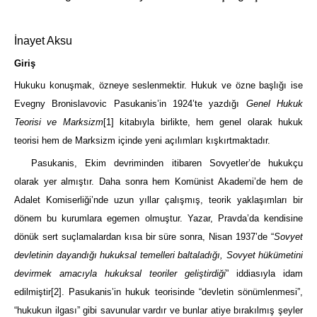
İnayet Aksu
Giriş
Hukuku konuşmak, özneye seslenmektir. Hukuk ve özne başlığı ise
Evegny Bronislavovic Pasukanis’in 1924’te yazdığı
Genel Hukuk
Teorisi ve Marksizm
[1]
kitabıyla birlikte, hem genel olarak hukuk
teorisi hem de Marksizm içinde yeni açılımları kışkırtmaktadır.
Pasukanis, Ekim devriminden itibaren Sovyetler’de hukukçu
olarak yer almıştır. Daha sonra hem Komünist Akademi’de hem de
Adalet Komiserliği’nde uzun yıllar çalışmış, teorik yaklaşımları bir
dönem bu kurumlara egemen olmuştur. Yazar, Pravda’da kendisine
dönük sert suçlamalardan kısa bir süre sonra, Nisan 1937’de “
Sovyet
devletinin dayandığı hukuksal temelleri baltaladığı, Sovyet hükümetini
devirmek amacıyla hukuksal teoriler geliştirdiği
” iddiasıyla idam
edilmiştir
[2]
. Pasukanis’in hukuk teorisinde “devletin sönümlenmesi”,
“hukukun ilgası” gibi savunular vardır ve bunlar atiye bırakılmış şeyler