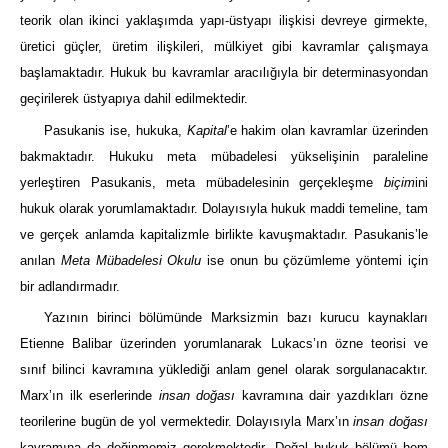
teorik olan ikinci yaklaşımda yapı-üstyapı ilişkisi devreye girmekte,
üretici güçler, üretim ilişkileri, mülkiyet gibi kavramlar çalışmaya
başlamaktadır. Hukuk bu kavramlar aracılığıyla bir determinasyondan
geçirilerek üstyapıya dahil edilmektedir.
Pasukanis ise, hukuka,
Kapital
’e hakim olan kavramlar üzerinden
bakmaktadır. Hukuku meta mübadelesi yükselişinin paraleline
yerleştiren Pasukanis, meta mübadelesinin gerçekleşme
biçim
ini
hukuk olarak yorumlamaktadır. Dolayısıyla hukuk maddi temeline, tam
ve gerçek anlamda kapitalizmle birlikte kavuşmaktadır. Pasukanis’le
anılan
Meta Mübadelesi Okulu
ise onun bu çözümleme yöntemi için
bir adlandırmadır.
Yazının birinci bölümünde Marksizmin bazı kurucu kaynakları
Etienne Balibar üzerinden yorumlanarak Lukacs’ın özne teorisi ve
sınıf bilinci kavramına yüklediği anlam genel olarak sorgulanacaktır.
Marx’ın ilk eserlerinde
insan doğası
kavramına dair yazdıkları özne
teorilerine bugün de yol vermektedir. Dolayısıyla Marx’ın
insan doğası
kavramına da değinmemiz gerekmektedir. Doğal hukuk bölümü hem