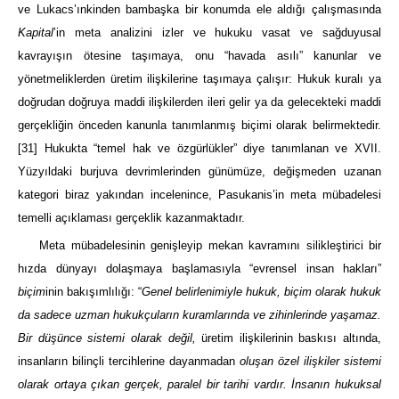
ve Lukacs’ınkinden bambaşka bir konumda ele aldığı çalışmasında
Kapital
’in meta analizini izler ve hukuku vasat ve sağduyusal
kavrayışın ötesine taşımaya, onu “havada asılı” kanunlar ve
yönetmeliklerden üretim ilişkilerine taşımaya çalışır: Hukuk kuralı ya
doğrudan doğruya maddi ilişkilerden ileri gelir ya da gelecekteki maddi
gerçekliğin önceden kanunla tanımlanmış biçimi olarak belirmektedir.
[31]
Hukukta “temel hak ve özgürlükler” diye tanımlanan ve XVII.
Yüzyıldaki burjuva devrimlerinden günümüze, değişmeden uzanan
kategori biraz yakından incelenince, Pasukanis’in meta mübadelesi
temelli açıklaması gerçeklik kazanmaktadır.
Meta mübadelesinin genişleyip mekan kavramını silikleştirici bir
hızda dünyayı dolaşmaya başlamasıyla “evrensel insan hakları”
biçim
inin bakışımlılığı: “
Genel belirlenimiyle hukuk, biçim olarak hukuk
da sadece uzman hukukçuların kuramlarında ve zihinlerinde yaşamaz.
Bir düşünce sistemi olarak değil,
üretim ilişkilerinin baskısı altında,
insanların bilinçli tercihlerine dayanmadan
oluşan özel ilişkiler sistemi
olarak ortaya çıkan gerçek, paralel bir tarihi vardır. İnsanın hukuksal