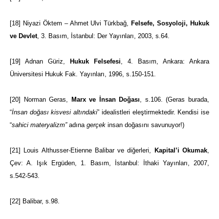
[18]
Niyazi Öktem – Ahmet Ulvi Türkbağ,
Felsefe, Sosyoloji, Hukuk
ve Devlet
, 3. Basım, İstanbul: Der Yayınları, 2003, s.64.
[19]
Adnan Güriz,
Hukuk Felsefesi
, 4. Basım, Ankara: Ankara
Üniversitesi Hukuk Fak. Yayınları, 1996, s.150-151.
[20]
Norman Geras,
Marx ve İnsan Doğası
, s.106. (Geras burada,
“
İnsan doğası kisvesi altındaki
” idealistleri eleştirmektedir. Kendisi ise
“
sahici materyalizm”
adına
gerçek
insan doğasını savunuyor!)
[21]
Louis Althusser-Etienne Balibar ve diğerleri,
Kapital’i Okumak
,
Çev: A. Işık Ergüden, 1. Basım, İstanbul: İthaki Yayınları, 2007,
s.542-543.
[22]
Balibar, s.98.