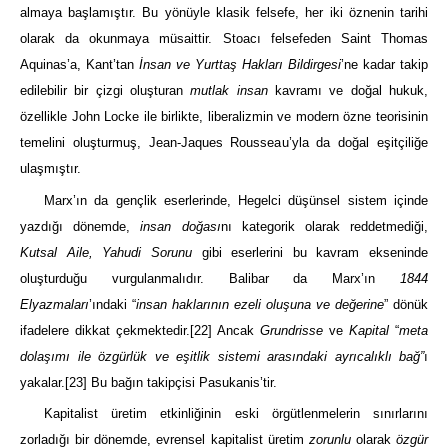
almaya başlamıştır. Bu yönüyle klasik felsefe, her iki öznenin tarihi
olarak da okunmaya müsaittir. Stoacı felsefeden Saint
Thomas
Aquinas’a, Kant’tan
İnsan ve Yurttaş Hakları Bildirgesi
’ne kadar takip
edilebilir bir çizgi oluşturan
mutlak insan
kavramı ve doğal hukuk,
özellikle John Locke ile birlikte, liberalizmin ve modern özne teorisinin
temelini oluşturmuş, Jean-Jaques Rousseau’yla da doğal eşitçiliğe
ulaşmıştır.
Marx’ın da gençlik eserlerinde, Hegelci düşünsel sistem içinde
yazdığı dönemde,
insan doğası
nı kategorik olarak reddetmediği,
Kutsal Aile, Yahudi Sorunu
gibi eserlerini bu kavram ekseninde
oluşturduğu vurgulanmalıdır. Balibar da Marx’ın
1844
Elyazmaları
’ındaki “
insan haklarının ezeli oluşuna ve değerine
” dönük
ifadelere dikkat çekmektedir.
[22]
Ancak
Grundrisse
ve
Kapital
“
meta
dolaşımı ile özgürlük ve eşitlik sistemi arasındaki ayrıcalıklı bağ”
ı
yakalar.
[23]
Bu bağın takipçisi Pasukanis’tir.
Kapitalist üretim etkinliğinin eski örgütlenmelerin sınırlarını
zorladığı bir dönemde, evrensel kapitalist üretim
zorunlu
olarak
özgür