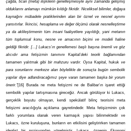
çağda, ticari (meta) ilişkilerin genelleşmesiyle aynı zamanda gelişmiş
olduklarını anlamayı mümkün kıldığı fikridir. Niceliksel bilimler, doğaya
kaynağını mübadele pratiklerinden alan bir öznel ve nesnel ayrımı
yansıtırlar. İkincisi, hesaplama ve değer ölçümü olarak nesnelleştirme
ya da aklileştirmenin
tüm
insani
faaliyetlere
yayıldığı, yani metanın
tüm toplumsal konu, nesne ve amacının biçimi ve modeli haline
geldiği fikridir. […] Lukacs’ın genellemesi başlı başına önemli ve göz
alıcıdır ama fetişizmin tanımını
Kapital
’deki teorik bağlamından
tamamen
yalıtmak
gibi bir mahzuru vardır. Oysa
Kapital,
hukuk
ve
para sorunlarını merkeze alan böylelikle de sonuçta bugün sembolik
yapılar diye adlandıracağımız şeye varan tamamen başka bir yorum
önerir.”
[16]
Burada ne meta fetişizmi ne de Balibar’ın işaret ettiği
sembolik yapılar tartışmasına gireceğiz. Ancak görülüyor ki Lukacs,
gerçeklik boyutu olmayan, kendi spekülatif bilinç teorisini meta
fetişizmi aracılığıyla açıklama gayretindedir. Meta fetişizminin çok
farklı yorumlara olanak veren karmaşık yapısı bilinmektedir ve
Lukacs, özne kuruluşuna, bunların en etkilisini geliştirirken tamamen
idealist bir pozisyondan yönelmiştir. Lukacs, öznenin
Ekonomi