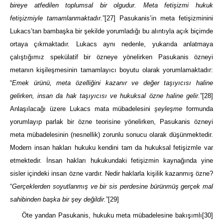
bireye atfedilen toplumsal bir olgudur. Meta fetişizmi hukuk
fetişizmiyle tamamlanmaktadır.
”
[27]
Pasukanis’in meta fetişizminini
Lukacs’tan bambaşka bir şekilde yorumladığı bu alıntıyla açık biçimde
ortaya çıkmaktadır. Lukacs aynı nedenle, yukarıda anlatmaya
çalıştığımız spekülatif bir özneye yönelirken Pasukanis özneyi
metanın kişileşmesinin tamamlayıcı boyutu olarak yorumlamaktadır:
“
Emek ürünü, meta özelliğini kazanır ve değer taşıyıcısı haline
gelirken, insan da hak taşıyıcısı ve hukuksal özne haline gelir.
”
[28]
Anlaşılacağı üzere Lukacs mata mübadelesini
şeyleşme
formunda
yorumlayıp parlak bir özne teorisine yönelirken, Pasukanis özneyi
meta mübadelesinin (nesnellik) zorunlu sonucu olarak düşünmektedir.
Modern insan hakları hukuku kendini tam da hukuksal fetişizmle var
etmektedir. İnsan hakları hukukundaki fetişizmin kaynağında yine
sisler içindeki insan özne vardır. Nedir haklarla kişilik kazanmış özne?
“
Gerçeklerden soyutlanmış ve bir sis perdesine bürünmüş gerçek mal
sahibinden başka bir şey değildir.
”
[29]
Öte yandan Pasukanis, hukuku meta mübadelesine bakışımlı
[30]