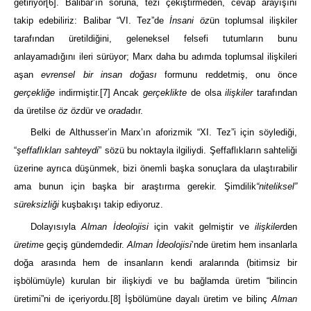
getiriyor
[6]
. Balibar’ın soruna, tezi çekiştirmeden, cevap arayışını
takip edebiliriz: Balibar “VI. Tez”de
İnsani öz
ün toplumsal ilişkiler
tarafından üretildiğini, geleneksel felsefi tutumların bunu
anlayamadığını ileri sürüyor; Marx daha bu adımda toplumsal ilişkileri
aşan
evrensel bir insan doğası
formunu reddetmiş, onu önce
gerçekliğe
indirmiştir.
[7]
Ancak
gerçeklikte
de olsa
ilişkiler
tarafından
da üretilse
öz öz
dür ve
orada
dır.
Belki de Althusser’in Marx’ın aforizmik “XI. Tez”i için söylediği,
“
şeffaflıkları sahteydi
” sözü bu noktayla ilgiliydi. Şeffaflıkların sahteliği
üzerine ayrıca düşünmek, bizi önemli başka sonuçlara da ulaştırabilir
ama bunun için başka bir araştırma gerekir. Şimdilik
“niteliksel”
süreksizliği
kuşbakışı takip ediyoruz.
Dolayısıyla
Alman İdeolojisi
için vakit gelmiştir ve
ilişkiler
den
üretim
e geçiş gündemdedir.
Alman İdeolojisi
’nde üretim hem insanlarla
doğa arasında hem de insanların kendi aralarında (bitimsiz bir
işbölümüyle) kurulan bir ilişkiydi ve bu bağlamda üretim “bilincin
üretimi”ni de içeriyordu.
[8]
İşbölümüne dayalı üretim ve bilinç
Alman