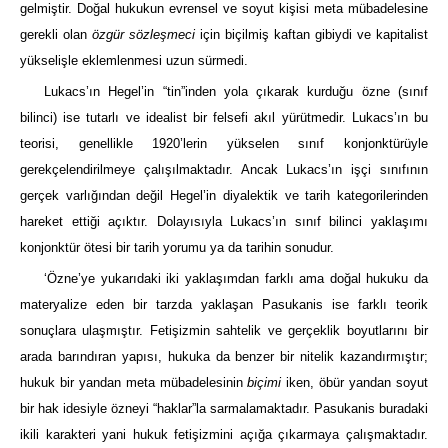
gelmiştir. Doğal hukukun evrensel ve soyut kişisi meta mübadelesine
gerekli olan
özgür sözleşmeci
için biçilmiş kaftan gibiydi ve kapitalist
yükselişle eklemlenmesi uzun sürmedi.
Lukacs’ın Hegel’in “tin”inden yola çıkarak kurduğu özne (sınıf
bilinci) ise tutarlı ve idealist bir felsefi akıl yürütmedir. Lukacs’ın bu
teorisi, genellikle 1920’lerin yükselen sınıf konjonktürüyle
gerekçelendirilmeye çalışılmaktadır. Ancak Lukacs’ın işçi sınıfının
gerçek varlığından değil Hegel’in diyalektik ve tarih kategorilerinden
hareket ettiği açıktır. Dolayısıyla Lukacs’ın sınıf bilinci yaklaşımı
konjonktür ötesi bir tarih yorumu ya da tarihin sonudur.
‘Özne’ye yukarıdaki iki yaklaşımdan farklı ama doğal hukuku da
materyalize eden bir tarzda yaklaşan Pasukanis ise farklı teorik
sonuçlara ulaşmıştır. Fetişizmin sahtelik ve gerçeklik boyutlarını bir
arada barındıran yapısı, hukuka da benzer bir nitelik kazandırmıştır;
hukuk bir yandan meta mübadelesinin
biçimi
iken, öbür yandan soyut
bir hak idesiyle özneyi “haklar”la sarmalamaktadır. Pasukanis buradaki
ikili karakteri yani hukuk fetişizmini açığa çıkarmaya çalışmaktadır.