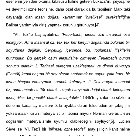
eserlerini yeniden okuma kılavuzu haline getiren Lukacs’ın,
şeyleşme
ve devrimci özne
teorisine, daha özel olarak da bu teorilerin Marx’taki
dayanağı olan
insan doğası
kavramının
“niteliksel” süreksizliği
ne
Balibar yardımıyla giriş yapmak zorunlu görünüyor.
[4]
“VI. Tez”le başlayabiliriz: “
Feuerbach, dinsel özü insansal öze
indirgiyor. Ama insansal öz, tek tek her bireyin doğasında bulunan bir
soyutlama değildir. Gerçekliği içersinde, bu, toplumsal ilişkilerin
bütünüdür. Bu gerçek özün eleştirisine girmeyen Feuerbach bunun
sonucu olarak: 1. Tarihsel süreçten uzaklaşmak ve dinsel duyguyu
[Gemüt] kendi başına bir şey olarak saptamak ve soyut -yalıtılmış- bir
insan bireyini varsaymak zorunda kalmıştır. 2. Dolayısıyla insansal
öz, onda ancak bir ‘tür’ olarak, birçok bireyi salt doğal olarak birleştiren
içsel, dilsiz bir genellik olarak anlaşılabilir
.” 1845’te yazılan bu sözler o
döneme kadar aynı
insani öz
le ayakta duran felsefeden bir çıkış mı
yoksa
insani öz
ün materyalist bir teorisi miydi? Norman Geras
insan
doğası
nın materyalizmle uyumlu olabileceğini söylüyor
[5]
, Lucien
Sève ise “VI. Tez”i bir “
bilimsel özne teorisi
” arayışı için kanıt haline