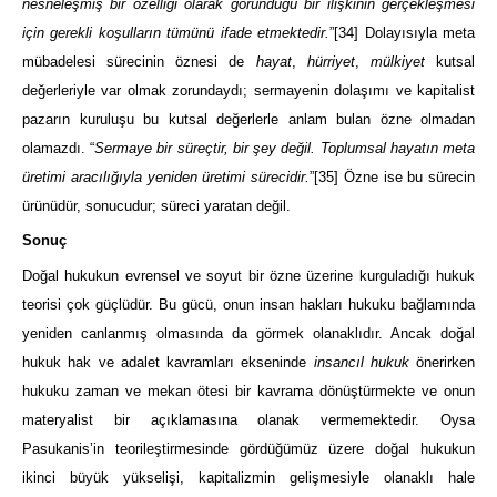
nesneleşmiş bir özelliği olarak göründüğü bir ilişkinin gerçekleşmesi
için gerekli koşulların tümünü ifade etmektedir.
”
[34]
Dolayısıyla meta
mübadelesi sürecinin öznesi de
hayat
,
hürriyet
,
mülkiyet
kutsal
değerleriyle var olmak zorundaydı; sermayenin dolaşımı ve kapitalist
pazarın kuruluşu bu kutsal değerlerle anlam bulan özne olmadan
olamazdı. “
Sermaye bir süreçtir, bir şey değil. Toplumsal hayatın meta
üretimi aracılığıyla yeniden üretimi sürecidir.
”
[35]
Özne ise bu sürecin
ürünüdür, sonucudur; süreci yaratan değil.
Sonuç
Doğal hukukun evrensel ve soyut bir özne üzerine kurguladığı hukuk
teorisi çok güçlüdür. Bu gücü, onun insan hakları hukuku bağlamında
yeniden canlanmış olmasında da görmek olanaklıdır. Ancak doğal
hukuk hak ve adalet kavramları ekseninde
insancıl hukuk
önerirken
hukuku zaman ve mekan ötesi bir kavrama dönüştürmekte ve onun
materyalist bir açıklamasına olanak vermemektedir. Oysa
Pasukanis’in teorileştirmesinde gördüğümüz üzere doğal hukukun
ikinci büyük yükselişi, kapitalizmin gelişmesiyle olanaklı hale