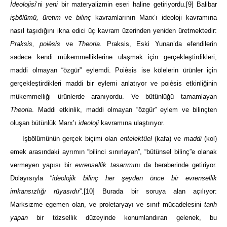
İdeolojisi
’ni
yeni
bir materyalizmin eseri haline getiriyordu.
[9]
Balibar
işbölümü, üretim
ve
bilinç
kavramlarının Marx’ı ideoloji kavramına
nasıl taşıdığını ikna edici üç kavram üzerinden yeniden üretmektedir:
Praksis, poi
èsis
ve
Theoria.
Praksis, Eski Yunan’da efendilerin
sadece kendi mükemmelliklerine ulaşmak için gerçekleştirdikleri,
maddi olmayan “özgür” eylemdi. Poièsis ise kölelerin ürünler için
gerçekleştirdikleri maddi bir eylemi anlatıyor ve poièsis etkinliğinin
mükemmelliği ürünlerde aranıyordu. Ve bütünlüğü tamamlayan
Theoria
. Maddi etkinlik, maddi olmayan “özgür” eylem ve bilinçten
oluşan bütünlük Marx’ı
ideoloji
kavramına ulaştırıyor.
İşbölümünün gerçek biçimi olan
entelektüel
(kafa) ve
maddi
(kol)
emek arasındaki ayrımın “bilinci sınırlayan”, “bütünsel bilinç”e olanak
vermeyen yapısı bir
evrensellik tasarımı
nı da beraberinde getiriyor.
Dolayısıyla “
ideolojik bilinç her şeyden önce bir evrensellik
imkansızlığı rüyasıdır
”.
[10]
Burada bir soruya alan açılıyor:
Marksizme egemen olan, ve proletaryayı ve sınıf mücadelesini
tarih
yapan
bir tözsellik düzeyinde konumlandıran gelenek, bu