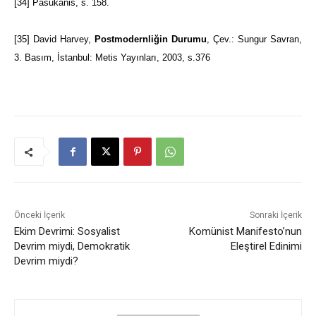
[34]
Pasukanis, s. 158.
[35]
David Harvey,
Postmodernliğin Durumu
, Çev.: Sungur Savran,
3. Basım, İstanbul: Metis Yayınları, 2003, s.376
Önceki İçerik
Sonraki İçerik
Ekim Devrimi: Sosyalist
Komünist Manifesto’nun
Devrim miydi, Demokratik
Eleştirel Edinimi
Devrim miydi?