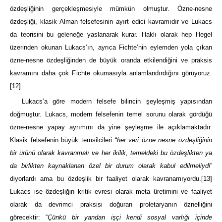
özdeşliğinin gerçekleşmesiyle mümkün olmuştur. Özne-nesne
özdeşliği, klasik Alman felsefesinin ayırt edici kavramıdır ve Lukacs
da teorisini bu geleneğe yaslanarak kurar. Haklı olarak hep Hegel
üzerinden okunan Lukacs’ın, ayrıca Fichte’nin eylemden yola çıkan
özne-nesne özdeşliğinden de büyük oranda etkilendiğini ve praksis
kavramını daha çok Fichte okumasıyla anlamlandırdığını görüyoruz.
[12]
Lukacs’a göre modern felsefe bilincin şeyleşmiş yapısından
doğmuştur. Lukacs, modern felsefenin temel sorunu olarak gördüğü
özne-nesne yapay ayrımını da yine şeyleşme ile açıklamaktadır.
Klasik felsefenin büyük temsilcileri “
her veri özne nesne özdeşliğinin
bir ürünü olarak kavranmalı ve her ikilik, temeldeki bu özdeşlikten ya
da birlikten kaynaklanan özel bir durum olarak kabul edilmeliydi
”
diyorlardı ama bu özdeşlik bir faaliyet olarak kavranamıyordu.
[13]
Lukacs ise özdeşliğin kritik evresi olarak meta üretimini ve faaliyet
olarak da devrimci praksisi doğuran proletaryanın öznelliğini
görecektir: “
Çünkü bir yandan işçi kendi sosyal varlığı içinde