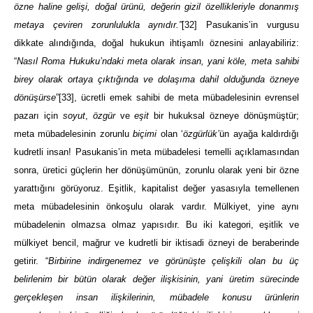
özne haline gelişi, doğal ürünü, değerin gizil özellikleriyle donanmış
metaya çeviren zorunlulukla aynıdır.”
[32]
Pasukanis’in vurgusu
dikkate alındığında, doğal hukukun ihtişamlı öznesini anlayabiliriz:
“
Nasıl Roma Hukuku’ndaki meta olarak insan, yani köle, meta sahibi
birey olarak ortaya çıktığında ve dolaşıma dahil olduğunda özneye
dönüşürse
”
[33]
, ücretli emek sahibi de meta mübadelesinin evrensel
pazarı için
soyut
,
özgür
ve
eşit
bir hukuksal özneye dönüşmüştür;
meta mübadelesinin zorunlu
biçimi
olan ‘
özgürlük’
ün ayağa kaldırdığı
kudretli insan! Pasukanis’in meta mübadelesi temelli açıklamasından
sonra, üretici güçlerin her dönüşümünün, zorunlu olarak yeni bir özne
yarattığını görüyoruz. Eşitlik, kapitalist değer yasasıyla temellenen
meta mübadelesinin önkoşulu olarak vardır. Mülkiyet, yine aynı
mübadelenin olmazsa olmaz yapısıdır. Bu iki kategori, eşitlik ve
mülkiyet bencil, mağrur ve kudretli bir iktisadi özneyi de beraberinde
getirir. “
Birbirine indirgenemez ve görünüşte çelişkili olan bu üç
belirlenim bir bütün olarak değer ilişkisinin, yani üretim sürecinde
gerçekleşen insan ilişkilerinin, mübadele konusu ürünlerin