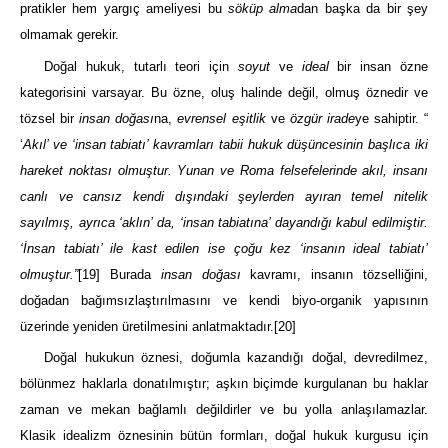
pratikler hem yargıç ameliyesi bu
söküp alma
dan başka da bir şey
olmamak gerekir.
Doğal hukuk, tutarlı teori için
soyut
ve
ideal
bir insan özne
kategorisini varsayar. Bu özne, oluş halinde değil, olmuş öznedir ve
tözsel bir
insan doğası
na,
evrensel eşitlik
ve
özgür irade
ye sahiptir. “
‘
Akıl’ ve ‘insan tabiatı’ kavramları tabii hukuk düşüncesinin başlıca iki
hareket noktası olmuştur. Yunan ve Roma felsefelerinde akıl, insanı
canlı ve cansız kendi dışındaki şeylerden ayıran temel nitelik
sayılmış, ayrıca ‘aklın’ da, ‘insan tabiatına’ dayandığı kabul edilmiştir.
‘İnsan tabiatı’ ile kast edilen ise çoğu kez ‘insanın ideal tabiatı’
olmuştur.”
[19]
Burada
insan doğası
kavramı, insanın tözselliğini,
doğadan bağımsızlaştırılmasını ve kendi biyo-organik yapısının
üzerinde yeniden üretilmesini anlatmaktadır.
[20]
Doğal hukukun öznesi, doğumla kazandığı doğal, devredilmez,
bölünmez haklarla donatılmıştır; aşkın biçimde kurgulanan bu haklar
zaman ve mekan bağlamlı değildirler ve bu yolla anlaşılamazlar.
Klasik idealizm öznesinin bütün formları, doğal hukuk kurgusu için