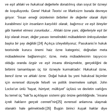
ve
eşit
ahlaki
ve
hukuksal
değerlerle donatılmış olan soyut bir özneyi
de koşulluyordu.
Genel Hukuk Teorisi ve Marksizm
burada devreye
giriyor: “
İnsan emeği ürünlerinin birbirleri ile değerler olarak ilişki
kurabilmesi için insanların karşılıklı olarak, bağımsız ve eşit bireyler
gibi hareket etmesi zorunludur… Ahlaki özne yani, diğerleriyle eşit bir
kişi olarak insan, değer yasası temelindeki mübadelenin önkoşulundan
başka bir şey değildir.
[24]
Açıkça izleyebiliyoruz; Pasukanis’in hukuk
teorisinde kurucu önemi haiz özne kategorisi, doğrudan meta
mübadelesine bağlanmıştır; özne, meta mübadelesinin
taşıyıcısı
olduğu oranda
özgür
ve
eşit insan
a dönüşmekte, gerçekliğini de
birbirini tamamlayan üç tür özneyle kurmaktadır:
Hukuksal özne,
bencil özne
ve
ahlaki özne
.
Doğal hukuk bu yeni hukuksal biçimler
için evrensel düzeyde felsefi ve politik önermelere sahipti. John
Locke’un ünlü “
hayat, hürriyet, mülkiyet
” üçlüsü ve devletin varlığını
bu temel üç “hak”la açıklayan sistemi göz önüne getirildiğinde, “
insana
içrek hakların gerçek cenneti
”nin
[25]
evrensel anlamına ulaşmak
olanaklı hale gelmektedir.
[26]
Bugün
birinci kuşak haklar
diye