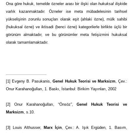
Ona göre hukuk, temelde özneler arası bir ilişki olan
hukuksal ilişki
de
varlık kazanmaktadır. Özneler ise meta mübadelesinin tarihsel
yükselişinin zorunlu sonuçları olarak eşit (ahlaki özne), mülk sahibi
(hukuksal özne) ve iktisadi (benci özne) kategorilerle birlikte üçlü bir
görünüm almaktadır, ve bu görünümler meta fetişizmini hukuksal
olarak tamamlamaktadır.
[1]
Evgeny B. Pasukanis,
Genel Hukuk Teorisi ve Marksizm
, Çev.:
Onur Karahanoğulları, 1. Baskı, İstanbul: Birikim Yayınları, 2002
[2]
Onur Karahanoğulları, “Önsöz”,
Genel Hukuk Teorisi ve
Marksizm
, s.10.
[3]
Louis Althusser,
Marx İçin
, Çev.: A. Işık Ergüden, 1. Basım,