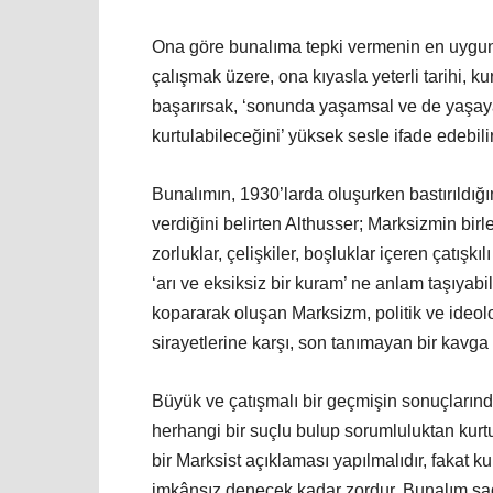
Ona göre bunalıma tepki vermenin en uygun 
çalışmak üzere, ona kıyasla yeterli tarihi, k
başarırsak, ‘sonunda yaşamsal ve de yaşaya
kurtulabileceğini’ yüksek sesle ifade edebilir
Bunalımın, 1930’larda oluşurken bastırıldığ
verdiğini belirten Althusser; Marksizmin bir
zorluklar, çelişkiler, boşluklar içeren çatışkı
‘arı ve eksiksiz bir kuram’ ne anlam taşıyabil
kopararak oluşan Marksizm, politik ve ideolo
sirayetlerine karşı, son tanımayan bir kavga 
Büyük ve çatışmalı bir geçmişin sonuçlarınd
herhangi bir suçlu bulup sorumluluktan kurt
bir Marksist açıklaması yapılmalıdır, fakat k
imkânsız denecek kadar zordur. Bunalım sad