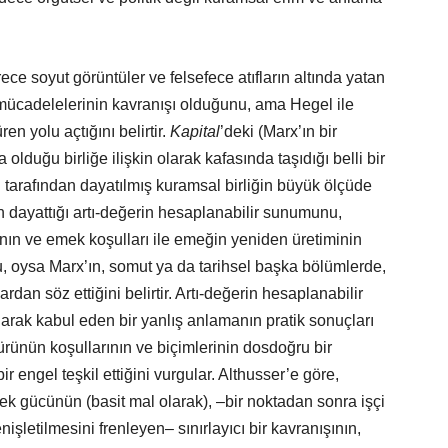
ce soyut görüntüler ve felsefece atıfların altında yatan
 mücadelelerinin kavranışı olduğunu, ama Hegel ile
n yolu açtığını belirtir.
Kapital
’deki (Marx’ın bir
duğu birliğe ilişkin olarak kafasında taşıdığı belli bir
 tarafından dayatılmış kuramsal birliğin büyük ölçüde
 dayattığı artı-değerin hesaplanabilir sunumunu,
nın ve emek koşulları ile emeğin yeniden üretiminin
 oysa Marx’ın, somut ya da tarihsel başka bölümlerde,
dan söz ettiğini belirtir. Artı-değerin hesaplanabilir
rak kabul eden bir yanlış anlamanın pratik sonuçları
rünün koşullarının ve biçimlerinin dosdoğru bir
r engel teşkil ettiğini vurgular. Althusser’e göre,
k gücünün (basit mal olarak), –bir noktadan sonra işçi
işletilmesini frenleyen– sınırlayıcı bir kavranışının,