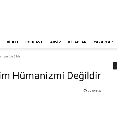
VIDEO
PODCAST
ARŞIV
KITAPLAR
YAZARLAR
nizmi Değildir
tim Hümanizmi Değildir
29
dakika