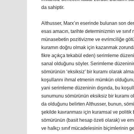
da sahiptir.
Althusser, Marx’ın eserinde bulunan son dere
esas amacın, tarihte determinizmin ve sınıf
münasebetin pozitivizme ve evrimciliğe götüre
kuramın doğru olmak için kazanmak zorunda ol
fikre açıkça tekabül eden) serimleme düzeni
sanal olduğunu söyler. Serimleme düzeninin
sömürünün ‘eksiksiz’ bir kuramı olarak alma
koşullarını ihmal etmenin mümkün olduğunu,
yani serimleme düzeninin dışında, bu koşullar
sunumunu sömürünün eksiksiz bir kuramı ola
da olduğunu belirten Althusser, bunun, sömü
şekilde kavranması için kuramsal ve politik bi
sömürünün (basit hesap özeti olarak) ve eme
ve halkçı sınıf mücadelesinin biçimlerinin gen