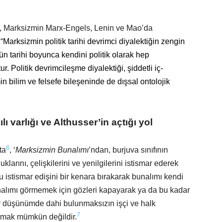
se, Marksizmin Marx-Engels, Lenin ve Mao’da
“
Marksizmin politik tarihi devrimci diyalektiğin zengin
ütün tarihi boyunca kendini politik olarak hep
 Politik devrimcileşme diyalektiği, şiddetli iç-
 bilim ve felsefe bileşeninde de dışsal ontolojik
ı varlığı ve Althusser’in açtığı yol
6
ta
, ‘
Marksizmin Bunalımı
’ndan, burjuva sınıfının
klarını, çelişkilerini ve yenilgilerini istismar ederek
u istismar edişini bir kenara bırakarak bunalımı kendi
nalımı görmemek için gözleri kapayarak ya da bu kadar
ir düşünümde dahi bulunmaksızın işçi ve halk
7
amak mümkün değildir.