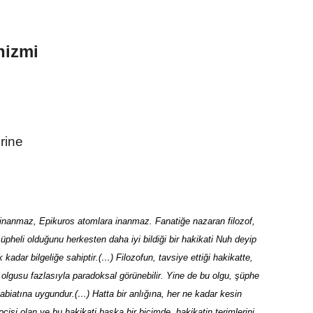
nizmi
erine
 inanmaz, Epikuros atomlara inanmaz. Fanatiğe nazaran filozof,
şüpheli olduğunu herkesten daha iyi bildiği bir hakikati Nuh deyip
ar bilgeliğe sahiptir.(…) Filozofun, tavsiye ettiği hakikatte,
olgusu fazlasıyla paradoksal görünebilir. Yine de bu olgu, şüphe
tabiatına uygundur.(…) Hatta bir anlığına, her ne kadar kesin
pçisi olan ve bu hakikati başka bir biçimde, hakikatin terimlerini