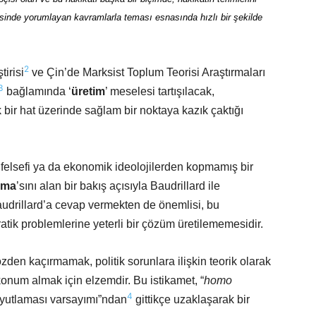
esinde yorumlayan kavramlarla teması esnasında hızlı bir şekilde
2
irisi
ve Çin’de Marksist Toplum Teorisi Araştırmaları
3
bağlamında ‘
üretim
’ meselesi tartışılacak,
k bir hat üzerinde sağlam bir noktaya kazık çaktığı
a, felsefi ya da ekonomik ideolojilerden kopmamış bir
ama
’sını alan bir bakış açısıyla Baudrillard ile
Baudrillard’a cevap vermekten de önemlisi, bu
tik problemlerine yeterli bir çözüm üretilememesidir.
zden kaçırmamak, politik sorunlara ilişkin teorik olarak
r konum almak için elzemdir. Bu istikamet, “
homo
4
oyutlaması varsayımı”ndan
gittikçe uzaklaşarak bir