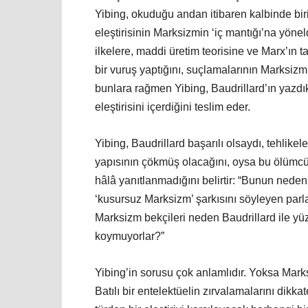
Yibing, okuduğu andan itibaren kalbinde birik
eleştirisinin Marksizmin ‘iç mantığı’na yönel
ilkelere, maddi üretim teorisine ve Marx’ın
bir vuruş yaptığını, suçlamalarının Marksizm
bunlara rağmen Yibing, Baudrillard’ın yazdı
eleştirisini içerdiğini teslim eder.
Yibing, Baudrillard başarılı olsaydı, tehlikel
yapısının çökmüş olacağını, oysa bu ölümcül 
hâlâ yanıtlanmadığını belirtir: “Bunun nedeni
‘kusursuz Marksizm’ şarkısını söyleyen pa
Marksizm bekçileri neden Baudrillard ile yüz
koymuyorlar?”
Yibing’in sorusu çok anlamlıdır. Yoksa Marksi
Batılı bir entelektüelin zırvalamalarını dikka