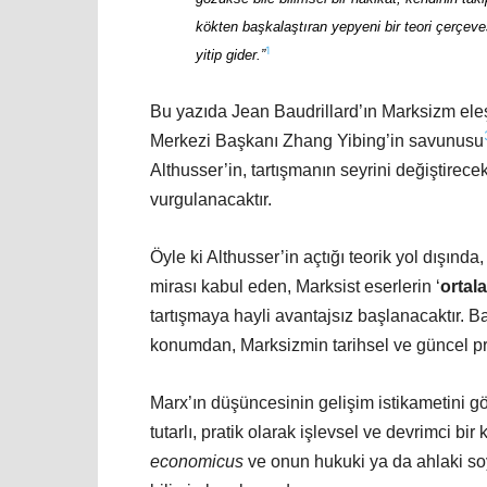
kökten başkalaştıran yepyeni bir teori çerçev
1
yitip gider.”
Bu yazıda Jean Baudrillard’ın Marksizm eleşt
Merkezi Başkanı Zhang Yibing’in savunusu
Althusser’in, tartışmanın seyrini değiştirece
vurgulanacaktır.
Öyle ki Althusser’in açtığı teorik yol dışınd
mirası kabul eden, Marksist eserlerin ‘
ortal
tartışmaya hayli avantajsız başlanacaktır. 
konumdan, Marksizmin tarihsel ve güncel pra
Marx’ın düşüncesinin gelişim istikametini gö
tutarlı, pratik olarak işlevsel ve devrimci bi
economicus
ve onun hukuki ya da ahlaki s