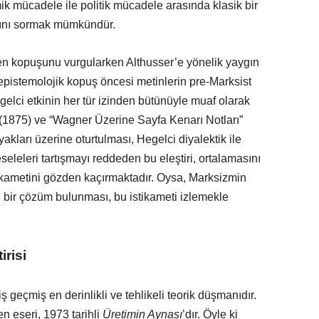
ik mücadele ile politik mücadele arasında klasik bir
rını sormak mümkündür.
den kopuşunu vurgularken Althusser’e yönelik yaygın
ı epistemolojik kopuş öncesi metinlerin pre-Marksist
gelci etkinin her tür izinden bütünüyle muaf olarak
” (1875) ve “Wagner Üzerine Sayfa Kenarı Notları”
akları üzerine oturtulması, Hegelci diyalektik ile
eseleleri tartışmayı reddeden bu eleştiri, ortalamasını
tikametini gözden kaçırmaktadır. Oysa, Marksizmin
ih bir çözüm bulunması, bu istikameti izlemekle
irisi
 geçmiş en derinlikli ve tehlikeli teorik düşmanıdır.
n eseri, 1973 tarihli
Üretimin Aynası
’dır. Öyle ki