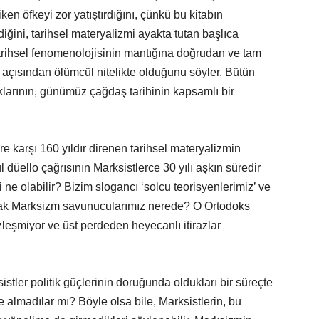
en öfkeyi zor yatıştırdığını, çünkü bu kitabın
diğini, tarihsel materyalizmi ayakta tutan başlıca
 tarihsel fenomenolojisinin mantığına doğrudan ve tam
 açısından ölümcül nitelikte olduğunu söyler. Bütün
klarının, günümüz çağdaş tarihinin kapsamlı bir
ere karşı 160 yıldır direnen tarihsel materyalizmin
düello çağrısının Marksistlerce 30 yılı aşkın süredir
 ne olabilir? Bizim slogancı ‘solcu teorisyenlerimiz’ ve
rlak Marksizm savunucularımız nerede? O Ortodoks
leşmiyor ve üst perdeden heyecanlı itirazlar
stler politik güçlerinin doruğunda oldukları bir süreçte
te almadılar mı? Böyle olsa bile, Marksistlerin, bu