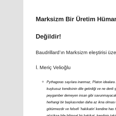
Marksizm Bir Üretim Hüma
Değildir!
Baudrillard’ın Marksizm eleştirisi üz
İ. Meriç Velioğlu
Pythagoras sayılara inanmaz, Platon idealara
kuşkusuz kendisinin dile getirdiği ve ne denli 
peygamber demeyen insan gibi savunmayacak kad
herhangi bir başkasından daha az ikna olması 
götürmezdir ve felsefi ‘hakikatin’ kendine has 
gözükse bile bilimsel bir hakikat; kendinin taki