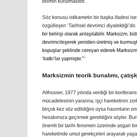
bilimin kurulmasıdır.
Söz konusu istikametin bir başka ifadesi i
özgülleşen ‘Tarihsel devrimci diyalektiği’dir. 
bir belirişi olarak anlaşılabilir. Marksizm, b
devrimcileşerek yeniden-üretmiş ve kurmuştur.
kopuşlar şeklinde cereyan ederek Marksizmin
5
‘katkı’lar yapmıştır.”
Marksizmin teorik bunalımı, çatışkıl
Althusser, 1977 yılında verdiği bir konferans
mücadelesinin yararına; işçi hareketinin zorlu
birçok kez söz edildiğini oysa hasımların on
hesabımıza geçirmek gerektiğini söyler. Bu
önemli bir tarihi fenomen üzerinde asgari b
hareketinde umut gerekçeleri arayarak yaş