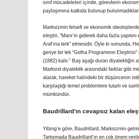
sınıf mücadeleleri içinde, görevlerin ekonom
paylaşımına katkıda bulunup bulunmadıkla
Marksizmin felsefi ve ekonomik ideolojiler
eleştiri, “Marx’ın giderek daha fazla yapıtın
Araf’ına terk” etmesidir. Öyle ki sonunda, He
geriye bir tek “Gotha Programının Eleştirisi
8
(1882) kalır.
Baş aşağı duran diyalektiğin ay
Marksist diyalektik arasındaki farklar gibi m
alarak, hareket halindeki bir düşüncenin is
karşılaştığı temel problemlere tutarlı ve sar
mümkündür.
Baudrillard’ın cevapsız kalan eleşt
Yibing’e göre, Baudrillard, Marksizmin gelmiş
Tartışmada Baudrillard’ın en çok önem verile