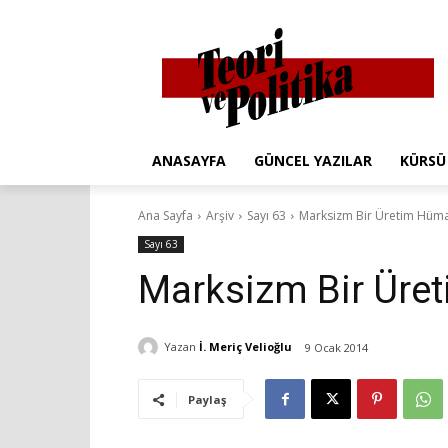
ANASAYFA
GÜNCEL YAZILAR
KÜRSÜ
Ana Sayfa
Arşiv
Sayı 63
Marksizm Bir Üretim Hüma
Sayı 63
Marksizm Bir Üre
Yazan
İ. Meriç Velioğlu
9 Ocak 2014
Paylaş