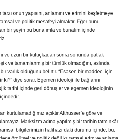
tarzı onun yapısını, anlamını ve erimini keşfetmeye
uramsal ve politik mesafeyi almaktır. Eğer bunu
n bir şeyin bu bunalımla ve bunalım içinde
iz.
ını ve uzun bir kuluçkadan sonra sonunda patlak
leşik ve tamamlanmış bir tümlük olmadığını, aslında
lı bir varlık olduğunu belirtir. “Esasen bir maddeci için
ir ki?” diye sorar. Egemen ideoloji ile bağlarını
jik tarihi içinde geri dönüşler ve egemen ideolojinin
içindedir.
an kurtulamadığımız açıktır Althusser’e göre ve
ulamayız. Marksizm adına yapılmış bir tarihin tatminkâr
uramsal bilgilerimizin halihazırdaki durumu içinde, bu,
ece örgütsel ve politik değil kuramsal erim ve anlama