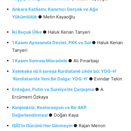
Ankara Katliamı: Kanırtıcı Gerçek ve Ağır
Yükümlülük
● Metin Kayaoğlu
İki Buçuk Ülke
● Haluk Kenan Tanyeri
1 Kasım Aynasında Devlet, PKK ve Sol
● Haluk Kenan
Tanyeri
1 Kasım Sonrası Mücadele
● Ali Pınarbaşı
Xelekeke nû li şoreşa Kurdistanê zêde bû: YDG-H’
‘Kürdistan’da Yeni Bir Dalga: YDG-H’
● Evindar Tekin
Erdoğan, Putin ve Sureiye’de Çarpışma
● A.
Ercüment Özkaya
Konjonktür, Restorasyon ve Bir AKP
Değerlendirmesi
● Doğan Kaya
IŞİD’in
Gücünü Hor Görmeyin
● Rajan Menon