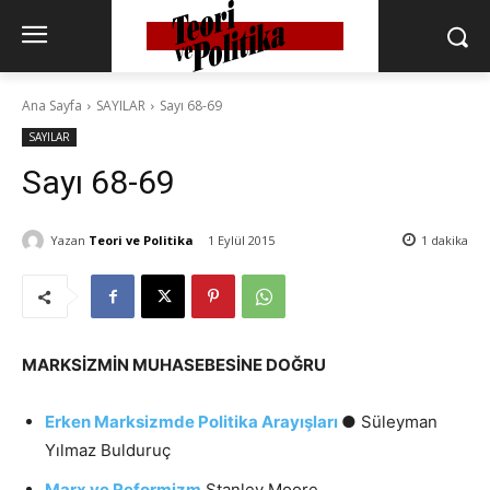
Ana Sayfa
SAYILAR
Sayı 68-69
SAYILAR
Sayı 68-69
Yazan
Teori ve Politika
1 Eylül 2015
1
dakika
MARKSİZMİN MUHASEBESİNE DOĞRU
Erken Marksizmde Politika Arayışları
● Süleyman
Yılmaz Bulduruç
Marx ve Reformizm
Stanley Moore