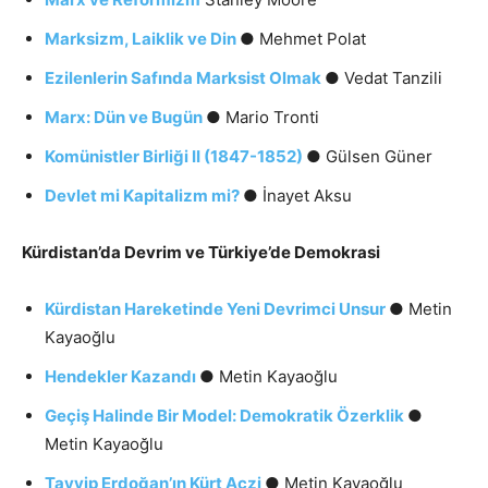
Marksizm, Laiklik ve Din
● Mehmet Polat
Ezilenlerin Safında Marksist Olmak
● Vedat Tanzili
Marx: Dün ve Bugün
● Mario Tronti
Komünistler Birliği II (1847-1852)
● Gülsen Güner
Devlet mi Kapitalizm mi?
● İnayet Aksu
Kürdistan’da Devrim ve Türkiye’de Demokrasi
Kürdistan Hareketinde Yeni Devrimci Unsur
● Metin
Kayaoğlu
Hendekler Kazandı
● Metin Kayaoğlu
Geçiş Halinde Bir Model: Demokratik Özerklik
●
Metin Kayaoğlu
Tayyip Erdoğan’ın Kürt Aczi
● Metin Kayaoğlu