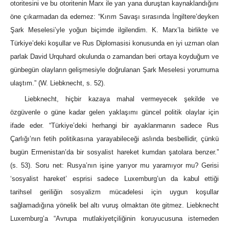
otoritesini ve bu otoritenin Marx ile yan yana duruştan kaynaklandığını
öne çıkarmadan da edemez: “Kırım Savaşı sırasında İngiltere’deyken
Şark Meselesi’yle yoğun biçimde ilgilendim. K. Marx’la birlikte ve
Türkiye’deki koşullar ve Rus Diplomasisi konusunda en iyi uzman olan
parlak David Urquhard okulunda o zamandan beri ortaya koyduğum ve
günbegün olayların gelişmesiyle doğrulanan Şark Meselesi yorumuma
ulaştım.” (W. Liebknecht, s. 52).
Liebknecht, hiçbir kazaya mahal vermeyecek şekilde ve
özgüvenle o güne kadar gelen yaklaşımı güncel politik olaylar için
ifade eder. “Türkiye’deki herhangi bir ayaklanmanın sadece Rus
Çarlığı’nın fetih politikasına yarayabileceği aslında besbellidir, çünkü
bugün Ermenistan’da bir sosyalist hareket kumdan şatolara benzer.”
(s. 53). Soru net: Rusya’nın işine yarıyor mu yaramıyor mu? Gerisi
‘sosyalist hareket’ esprisi sadece Luxemburg’un da kabul ettiği
tarihsel geriliğin sosyalizm mücadelesi için uygun koşullar
sağlamadığına yönelik bel altı vuruş olmaktan öte gitmez. Liebknecht
Luxemburg’a “Avrupa mutlakiyetçiliğinin koruyucusuna istemeden