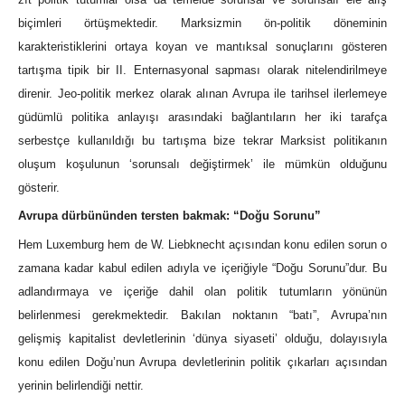
biçimleri örtüşmektedir. Marksizmin ön-politik döneminin
karakteristiklerini ortaya koyan ve mantıksal sonuçlarını gösteren
tartışma tipik bir II. Enternasyonal sapması olarak nitelendirilmeye
direnir. Jeo-politik merkez olarak alınan Avrupa ile tarihsel ilerlemeye
güdümlü politika anlayışı arasındaki bağlantıların her iki tarafça
serbestçe kullanıldığı bu tartışma bize tekrar Marksist politikanın
oluşum koşulunun ‘sorunsalı değiştirmek’ ile mümkün olduğunu
gösterir.
Avrupa dürbününden tersten bakmak: “Doğu Sorunu”
Hem Luxemburg hem de W. Liebknecht açısından konu edilen sorun o
zamana kadar kabul edilen adıyla ve içeriğiyle “Doğu Sorunu”dur. Bu
adlandırmaya ve içeriğe dahil olan politik tutumların yönünün
belirlenmesi gerekmektedir. Bakılan noktanın “batı”, Avrupa’nın
gelişmiş kapitalist devletlerinin ‘dünya siyaseti’ olduğu, dolayısıyla
konu edilen Doğu’nun Avrupa devletlerinin politik çıkarları açısından
yerinin belirlendiği nettir.