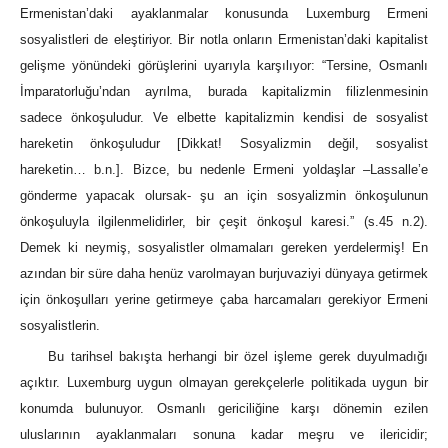
Ermenistan’daki ayaklanmalar konusunda Luxemburg Ermeni
sosyalistleri de eleştiriyor. Bir notla onların Ermenistan’daki kapitalist
gelişme yönündeki görüşlerini uyarıyla karşılıyor: “Tersine, Osmanlı
İmparatorluğu’ndan ayrılma, burada kapitalizmin filizlenmesinin
sadece önkoşuludur. Ve elbette kapitalizmin kendisi de sosyalist
hareketin önkoşuludur [Dikkat! Sosyalizmin değil, sosyalist
hareketin… b.n.]. Bizce, bu nedenle Ermeni yoldaşlar –Lassalle’e
gönderme yapacak olursak- şu an için sosyalizmin önkoşulunun
önkoşuluyla ilgilenmelidirler, bir çeşit önkoşul karesi.” (s.45 n.2).
Demek ki neymiş, sosyalistler olmamaları gereken yerdelermiş! En
azından bir süre daha henüz varolmayan burjuvaziyi dünyaya getirmek
için önkoşulları yerine getirmeye çaba harcamaları gerekiyor Ermeni
sosyalistlerin.
Bu tarihsel bakışta herhangi bir özel işleme gerek duyulmadığı
açıktır. Luxemburg uygun olmayan gerekçelerle politikada uygun bir
konumda bulunuyor. Osmanlı gericiliğine karşı dönemin ezilen
uluslarının ayaklanmaları sonuna kadar meşru ve ilericidir;