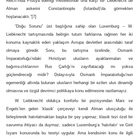
Reich’ında Prusya liderliği meselesinde ona karşı idi- Liebknecht de
Alman askerini Constantinople (İstanbul)’da görmekten
hoşlanacaktı.”
[7]
“Doğu Sorunu” üst başlığına sahip olan Luxemburg – W.
Liebknecht tartışmasında belirgin tutum farklarına rağmen her iki
konuma kaynaklık eden yaklaşım Avrupa devletleri arasındaki taraf
olmaya göredir. Soru, bu tartışma özelinde, Osmanlı
İmparatorluğu’ndaki Hıristiyan ulusların ayaklanmaları ve
bağımsızlıklarının Rus Çarlığı’nı zayıflatacağı mı yoksa
güçlendireceği midir? Dolayısıyla Osmanlı İmparatorluğu’nun
egemenliği altında bulunan ulusların herhangi bir ezilen ulus dinamiği
olmasına ve özgül devrimci politikaya konu edilmesine rastlamayız.
W. Liebknecht oldukça konforlu bir pozisyondan Marx ve
Engels’ten gelen ‘klasik’ çerçeveyi kendi Alman ulusçuluğu ile
birleştirerek hatırlatmaktan başka bir şey yapmaz; klasik tezi özel bir
savunma ihtiyacı da duymaz; sadece Luxemburg’a ‘hatırlatır’ ve Girit
İsyanı konusunda bu teoriyi uygular. Ama kendisinin konu ile ilgili