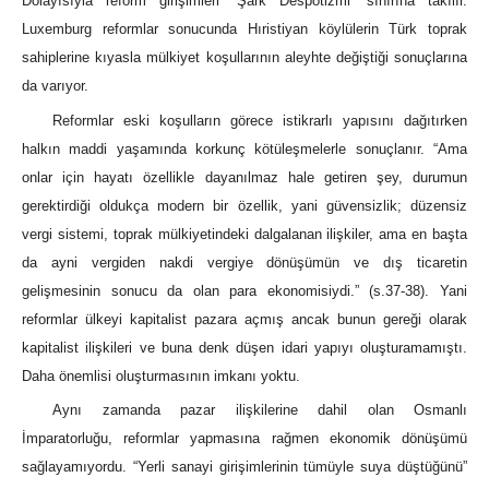
Dolayısıyla reform girişimleri ‘Şark Despotizmi’ sınırına takılır.
Luxemburg reformlar sonucunda Hıristiyan köylülerin Türk toprak
sahiplerine kıyasla mülkiyet koşullarının aleyhte değiştiği sonuçlarına
da varıyor.
Reformlar eski koşulların görece istikrarlı yapısını dağıtırken
halkın maddi yaşamında korkunç kötüleşmelerle sonuçlanır. “Ama
onlar için hayatı özellikle dayanılmaz hale getiren şey, durumun
gerektirdiği oldukça modern bir özellik, yani güvensizlik; düzensiz
vergi sistemi, toprak mülkiyetindeki dalgalanan ilişkiler, ama en başta
da ayni vergiden nakdi vergiye dönüşümün ve dış ticaretin
gelişmesinin sonucu da olan para ekonomisiydi.” (s.37-38). Yani
reformlar ülkeyi kapitalist pazara açmış ancak bunun gereği olarak
kapitalist ilişkileri ve buna denk düşen idari yapıyı oluşturamamıştı.
Daha önemlisi oluşturmasının imkanı yoktu.
Aynı zamanda pazar ilişkilerine dahil olan Osmanlı
İmparatorluğu, reformlar yapmasına rağmen ekonomik dönüşümü
sağlayamıyordu. “Yerli sanayi girişimlerinin tümüyle suya düştüğünü”