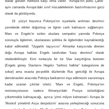
olarak görülen merkeze karşı olma vardır. “Avrupa’nın polisi Çarlık”
aynı zamanda Avrupa’daki sınıf mücadelelerinin bastırılmasının gücü
olarak da görülüyordu.
19. yüzyıl boyunca Polonya’nın isyanlarla anılması devrimci
çevrelerde etkiler doğurmuş ve ilginin canlı kalmasını sağlamıştır.
Marx ve Engels’in ezilen uluslara sempatisi yanında Polonya
sorunuyla ilgilerinin, uluslararası politika ile ilgilerinden kaynaklandığı
kabul edilmelidir. “Uygarlık taşıyıcısı” Almanlar karşısında direnen
doğu Avrupa halkları Engels tarafından “karşı devrimci” olarak
nitelendirilmiştir. Kimi tonlarıyla bir tür Slav karşıtlığına bürünen
(Engels güney Slavlarını Hegelci “tarihsiz halklar” kategorisine de
sokar) ama esasta jeo-politik düzlemde Rus gericiliği ile Avrupa
demokrasileri arasında Polonya barikatının inşa edilmesini savunmaya
kadar uzanan çıktılar izleriz: “Marx ve Engels, Polonya’nın
restorasyonunun sadece Almanya’daki Prusya üstünlüğünü
çökertmekle kalmayacağı, ayrıca ‘yirmi milyon kahraman’ı Avrupa ile
‘Moskof yönelimli Asya despotizmi’ arasına yerleştireceği sonucuna