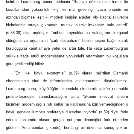
belirten Luxemburg bunun nedenini “Burjuva düzenin en temel ön
koşullarından yoksunluk -kişi ve mal güvenliği, yasa önünde en
azından biçimsel eşitlik, modern iletişim araçları vb- kapitalist üretim
biçimlerinin ortaya çıkmasını mutlak olarak imkansız hale getirdi”
(s.38-39) diye açıklıyor. Tarihsel kaynaklar bu yaklaşımın kurgusal
olduğunu ve oryantalist ‘şark despotizmi’ belirlemesine bağlı olarak
kurulduğunu kanıtlamaya yeter de artar bile. Ha keza Luxemburg’un
sıklıkla ifade ettiği modernleşme yönündeki reformların bu koşullara
göre şekillendiği bilinir.
“En ilkel köylü ekonomisi” (s.39) olarak belirtilen Osmanlı
ekonomisinin yine de reformlardan etkilenmemesi düşünülemez.
Luxemburg bunu, köylülüğün üzerindeki ekonomik yükün normalde
proleterleşmeyle sonuçlanacağını ama “ülkenin mevcut üretim
biçimleri modern işçi sınıfı saflarına katılmasına izin vermediğinden o
köylü genelde lümpen proletarya düzeyine iniyordu” (s.39) diye ifade
ederek toplumda oluşan gerçek çatışma dinamiğini fark etmeden
gösterir. Ama bundan çıkardığı herhangi bir devrimci sonuç yoktur.