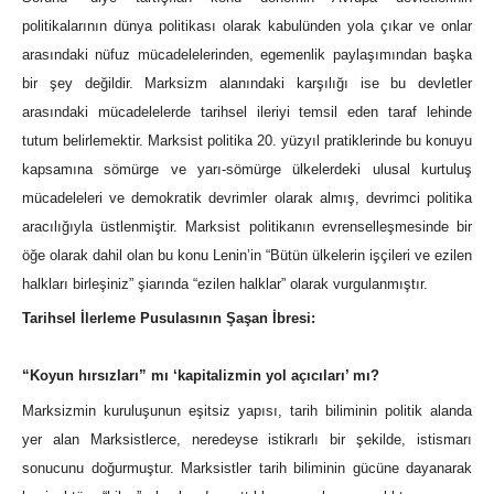
politikalarının dünya politikası olarak kabulünden yola çıkar ve onlar
arasındaki nüfuz mücadelelerinden, egemenlik paylaşımından başka
bir şey değildir. Marksizm alanındaki karşılığı ise bu devletler
arasındaki mücadelelerde tarihsel ileriyi temsil eden taraf lehinde
tutum belirlemektir. Marksist politika 20. yüzyıl pratiklerinde bu konuyu
kapsamına sömürge ve yarı-sömürge ülkelerdeki ulusal kurtuluş
mücadeleleri ve demokratik devrimler olarak almış, devrimci politika
aracılığıyla üstlenmiştir. Marksist politikanın evrenselleşmesinde bir
öğe olarak dahil olan bu konu Lenin’in “Bütün ülkelerin işçileri ve ezilen
halkları birleşiniz” şiarında “ezilen halklar” olarak vurgulanmıştır.
Tarihsel İlerleme Pusulasının Şaşan İbresi:
“Koyun hırsızları” mı ‘kapitalizmin yol açıcıları’ mı?
Marksizmin kuruluşunun eşitsiz yapısı, tarih biliminin politik alanda
yer alan Marksistlerce, neredeyse istikrarlı bir şekilde, istismarı
sonucunu doğurmuştur. Marksistler tarih biliminin gücüne dayanarak