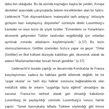
daha ileri olduğudur. Bu da aslında kaynağını başka bir yerden, Avrupa
devletleri arasındaki çatışmalarda beliren önceliklerden alan bir farktır.
Liebknecht “Türk düşmanlıklarını ‘materyalist tarih anlayışı’ örtüsüyle
gizleyen bazı kalıplaşmış düşünürler” sözleriyle direkt Luxemburg’u
kasteder ve onun tezini de şöyle özetler: “Ermenilerin ve Yunanlıların
ekonomik gelişmeleri Türkler tarafından engellendiği için onlardan
ayrılmak zorunda olduklarını keşfetmişlerdir.” (s.57) Bu tezin
olumsuzlanmasını Giritliler üzerinden hızlıca yapar ve geçer: “Onlar
(Giritliler) en ilkel kültürel düzeyde kaldıkları gibi, ekonomik olarak da
adanın Müslümanlarından fersah fersah geridirler.” (s.57).
Liebknecht’in burada yaptığı ve devamında Korsikalılar ile Fransa
karşılaştırması sadece bu halklara gerilik atfetmek değildir; bir tür
‘uygar uluslar’ ve ‘tarih dışı halklar’ sorununa bağlanabilecek olan
metafizik iddia ile onların “uygarlığa fazla eğilimli” olmadığını da
savunur. Fransa’nın tarihsel olarak geri olmadığı kabulünün
Luxemburg ile paylaşıldığı zeminde Luxemburg’a vurucu hamle
yapılır: “Genel basmakalıp laflarla Türklere söylendiği gibi kimse