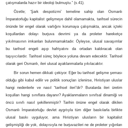
çatışmalarda hazır bir ideoloji bulmuştu.” (s.41).
Özetle; ‘Şark despotizmi’ temeline sahip olan Osmanlı
İmparatorluğu kapitalist gelişmeye dahil olamamakta, tarihsel sürecin
önünde bir engel olarak varlığını korumaya çalışmakta, ancak içteki
koşullardan dolayı burjuva devrimi ya da proleter hareketçe
yıkılmasının imkanları bulunmamaktadır. Öyleyse, ulusal savaşımlar
bu tarihsel engeli aşıp hafriyatını da ortadan kaldıracak olan
taşıyıcılardır. Tarihsel süreç böylece yoluna devam edecektir. Tarihsel
olarak geri Osmanlı, ileri ulusal ayaklanmalarla yıkılacaktır.
Bir sorun hemen dikkati çekiyor. Eğer bu tarihsel gelişme şeması
olduğu gibi kabul edilir ve politik sonuçları izlenirse, Hıristiyan uluslar
hangi nedenlerle ve nasıl “tarihsel ileri”dir? Buralarda ileri üretim
koşulları hangi sınıflara dayanır? Ayaklanmaların sınıfsal dinamiği ve
öncü sınıfı nasıl şekillenmiştir? Tarihin önüne engel olarak dikilen
Osmanlı İmparatorluğu devlet aygıtıyla tüm diğer baskılarla birlikte
ulusal baskı uyguluyor, ama Hıristiyan ulusların bir kapitalist
gelişmişliği de yok, dolayısıyla ne burjuvazileri ne de proleter yığınları