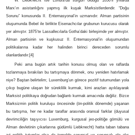
W. Liebknecht ise Londra’da sürgün olduğu 1850’li yıllarda
Marx’ın asistanlığını yapmış ilk kuşak Marksistlerdendir. “Doğu
Sorunu” konusunda II. Enternasyonal’in uzmanıdır. Alman partisinin
oluşumunda Bebel ile birlikte Eisenachcılar grubunun kurucusu olarak
yer almıştır. 1875’te Lassallecılarla Gotha’daki birleşimde yer almıştır.
Alman partisinin ve kuşkusuz II. Enternasyonal’in oluşumundan
politikalarına kadar her halinden birinci dereceden sorumlu
olanlardandır.
[4]
Peki ama bugün artık tarihin konusu olmuş olan ve raflarda
tozlanmaya bırakılan bu tartışmaya dönmek, onu yeniden hatırlamak
niye? Baştan belirtelim; Luxemburg’un görece pozitif tutumundan yola
çıkıp bugüne ulaşan bir süreklilik kurmak, kimi arazları ayıklayarak
Marksist politikaya doğrudan bağlantı kurmak amacında değiliz. Bizce
Marksizmin politik kuruluşu öncesinde (ön-politik dönemde) yaşanan
bu tartışma, her ne kadar taraflar arasında oransal farklar (duyusal
devrimciliğin taşıyıcısı Luxemburg, kurgusal jeo-politiğe gömülü ve
Alman devletinin çıkarlarına güdümlü Liebknecht) hatta taban tabana
zıt politik tutumlar olsa da temelde sorunsal ve sorunsalı ele alış