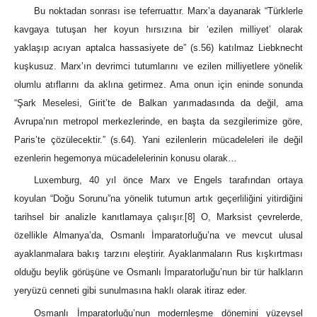
Bu noktadan sonrası ise teferruattır. Marx’a dayanarak “Türklerle
kavgaya tutuşan her koyun hırsızına bir ‘ezilen milliyet’ olarak
yaklaşıp acıyan aptalca hassasiyete de” (s.56) katılmaz Liebknecht
kuşkusuz. Marx’ın devrimci tutumlarını ve ezilen milliyetlere yönelik
olumlu atıflarını da aklına getirmez. Ama onun için eninde sonunda
“Şark Meselesi, Girit’te de Balkan yarımadasında da değil, ama
Avrupa’nın metropol merkezlerinde, en başta da sezgilerimize göre,
Paris’te çözülecektir.” (s.64). Yani ezilenlerin mücadeleleri ile değil
ezenlerin hegemonya mücadelelerinin konusu olarak…
Luxemburg, 40 yıl önce Marx ve Engels tarafından ortaya
koyulan “Doğu Sorunu”na yönelik tutumun artık geçerliliğini yitirdiğini
tarihsel bir analizle kanıtlamaya çalışır.
[8]
O, Marksist çevrelerde,
özellikle Almanya’da, Osmanlı İmparatorluğu’na ve mevcut ulusal
ayaklanmalara bakış tarzını eleştirir. Ayaklanmaların Rus kışkırtması
olduğu beylik görüşüne ve Osmanlı İmparatorluğu’nun bir tür halkların
yeryüzü cenneti gibi sunulmasına haklı olarak itiraz eder.
Osmanlı İmparatorluğu’nun modernleşme dönemini yüzeysel