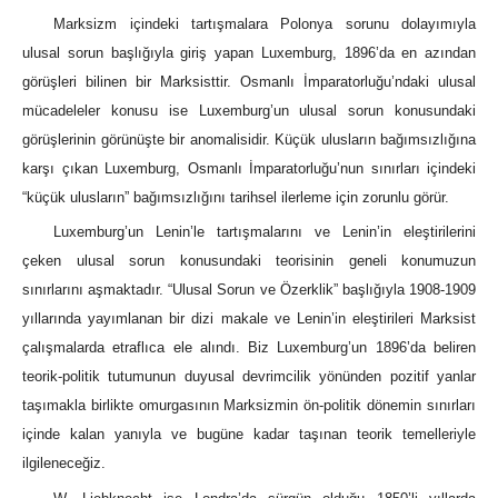
Marksizm içindeki tartışmalara Polonya sorunu dolayımıyla
ulusal sorun başlığıyla giriş yapan Luxemburg, 1896’da en azından
görüşleri bilinen bir Marksisttir. Osmanlı İmparatorluğu’ndaki ulusal
mücadeleler konusu ise Luxemburg’un ulusal sorun konusundaki
görüşlerinin görünüşte bir anomalisidir. Küçük ulusların bağımsızlığına
karşı çıkan Luxemburg, Osmanlı İmparatorluğu’nun sınırları içindeki
“küçük ulusların” bağımsızlığını tarihsel ilerleme için zorunlu görür.
Luxemburg’un Lenin’le tartışmalarını ve Lenin’in eleştirilerini
çeken ulusal sorun konusundaki teorisinin geneli konumuzun
sınırlarını aşmaktadır. “Ulusal Sorun ve Özerklik” başlığıyla 1908-1909
yıllarında yayımlanan bir dizi makale ve Lenin’in eleştirileri Marksist
çalışmalarda etraflıca ele alındı. Biz Luxemburg’un 1896’da beliren
teorik-politik tutumunun duyusal devrimcilik yönünden pozitif yanlar
taşımakla birlikte omurgasının Marksizmin ön-politik dönemin sınırları
içinde kalan yanıyla ve bugüne kadar taşınan teorik temelleriyle
ilgileneceğiz.