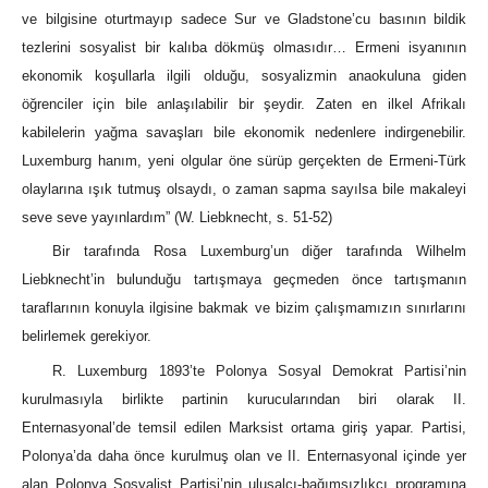
ve bilgisine oturtmayıp sadece Sur ve Gladstone’cu basının bildik
tezlerini sosyalist bir kalıba dökmüş olmasıdır… Ermeni isyanının
ekonomik koşullarla ilgili olduğu, sosyalizmin anaokuluna giden
öğrenciler için bile anlaşılabilir bir şeydir. Zaten en ilkel Afrikalı
kabilelerin yağma savaşları bile ekonomik nedenlere indirgenebilir.
Luxemburg hanım, yeni olgular öne sürüp gerçekten de Ermeni-Türk
olaylarına ışık tutmuş olsaydı, o zaman sapma sayılsa bile makaleyi
seve seve yayınlardım” (W. Liebknecht, s. 51-52)
Bir tarafında Rosa Luxemburg’un diğer tarafında Wilhelm
Liebknecht’in bulunduğu tartışmaya geçmeden önce tartışmanın
taraflarının konuyla ilgisine bakmak ve bizim çalışmamızın sınırlarını
belirlemek gerekiyor.
R. Luxemburg 1893’te Polonya Sosyal Demokrat Partisi’nin
kurulmasıyla birlikte partinin kurucularından biri olarak II.
Enternasyonal’de temsil edilen Marksist ortama giriş yapar. Partisi,
Polonya’da daha önce kurulmuş olan ve II. Enternasyonal içinde yer
alan Polonya Sosyalist Partisi’nin ulusalcı-bağımsızlıkçı programına