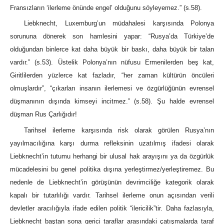
Fransızların ‘ilerleme önünde engel’ olduğunu söyleyemez.” (s.58).
Liebknecht, Luxemburg’un müdahalesi karşısında Polonya
sorununa dönerek son hamlesini yapar: “Rusya’da Türkiye’de
olduğundan binlerce kat daha büyük bir baskı, daha büyük bir talan
vardır.” (s.53). Üstelik Polonya’nın nüfusu Ermenilerden beş kat,
Giritlilerden yüzlerce kat fazladır, “her zaman kültürün öncüleri
olmuşlardır”, “çıkarları insanın ilerlemesi ve özgürlüğünün evrensel
düşmanının dışında kimseyi incitmez.” (s.58). Şu halde evrensel
düşman Rus Çarlığıdır!
Tarihsel ilerleme karşısında risk olarak görülen Rusya’nın
yayılmacılığına karşı durma refleksinin uzatılmış ifadesi olarak
Liebknecht’in tutumu herhangi bir ulusal hak arayışını ya da özgürlük
mücadelesini bu genel politika dışına yerleştirmez/yerleştiremez. Bu
nedenle de Liebknecht’in görüşünün devrimciliğe kategorik olarak
kapalı bir tutarlılığı vardır. Tarihsel ilerleme onun açısından verili
devletler aracılığıyla ifade edilen politik “ilericilik”tir. Daha fazlasıyla,
Liebknecht baştan sona gerici taraflar arasındaki çatışmalarda taraf