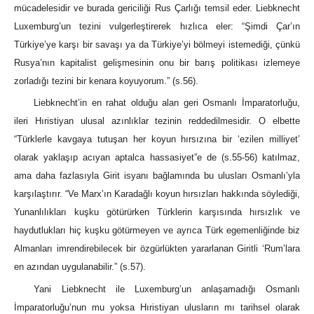
mücadelesidir ve burada gericiliği Rus Çarlığı temsil eder. Liebknecht
Luxemburg’un tezini vulgerleştirerek hızlıca eler: “Şimdi Çar’ın
Türkiye’ye karşı bir savaşı ya da Türkiye’yi bölmeyi istemediği, çünkü
Rusya’nın kapitalist gelişmesinin onu bir barış politikası izlemeye
zorladığı tezini bir kenara koyuyorum.” (s.56).
Liebknecht’in en rahat olduğu alan geri Osmanlı İmparatorluğu,
ileri Hıristiyan ulusal azınlıklar tezinin reddedilmesidir. O elbette
“Türklerle kavgaya tutuşan her koyun hırsızına bir ‘ezilen milliyet’
olarak yaklaşıp acıyan aptalca hassasiyet”e de (s.55-56) katılmaz,
ama daha fazlasıyla Girit isyanı bağlamında bu ulusları Osmanlı’yla
karşılaştırır. “Ve Marx’ın Karadağlı koyun hırsızları hakkında söylediği,
Yunanlılıkları kuşku götürürken Türklerin karşısında hırsızlık ve
haydutlukları hiç kuşku götürmeyen ve ayrıca Türk egemenliğinde biz
Almanları imrendirebilecek bir özgürlükten yararlanan Giritli ‘Rum’lara
en azından uygulanabilir.” (s.57).
Yani Liebknecht ile Luxemburg’un anlaşamadığı Osmanlı
İmparatorluğu’nun mu yoksa Hıristiyan ulusların mı tarihsel olarak