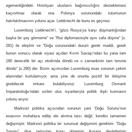
egemenliğindeki Hıristiyan ulusların bağımsızlığını desteklemesi
kaçınılmaz olarak ona Polonya sorunundaki tutumunun
hatırlatılmasının yolunu açar. Liebknecht de bunu es geçmez.
Luxemburg Liebknecht’i, “gözü Rusya’ya karşı düşmanlığından
başka bir şey görmeme” ve “Rus diplomasisiyle aynı safa düşme” (s.
281) ile eleştirir ve “Doğu sorunundaki durum gerek maddi, gerek
bunun sonucu olarak siyasi açıdan Kırım Savaşı’ndan bu yana tam
180 derecelik bir açı etrafında döndü ve o zamankinin tam tersine
döndü” (s.280) der. Bizim açımızdan Luxemburg esas sorunun çekim
alanından kurtulamıyor, ama yine de onunla pozitif bir iletişime
girebilecek imkanı bulabiliyoruz: Luxemburg Osmanlı
İmparatorluğu’ndaki ezilen ulus isyanlarıyla politik ilişki kurmanın
yolunu arıyor.
Marksist politika açısından sorunun yani ‘Doğu Sorunu’nun
esasının muhafaza edilip ele alınma tarzı değil, kendisi tamamen
değişmiştir. Marksist politika bir sorunsal değişimini gerektirir. “Doğu
Sorunu” diye tartışılan konu dönemin Avrupa devletlerinin