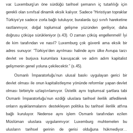
var. Luxemburg’un öne sürdüğü tarihsel şemanın iç tutarlılığı için
gerekli olan sınıfsal dinamik eksik kalıyor. Sadece “Hıristiyan topraklar
Türkiye’ye sadece zorla bağlı tutuluyor, buralarda işçi sınıfı hareketine
rastlanmıyor, doğal toplumsal gelişme yüzünden geriliyor, daha
doğrusu çöküşe sürükleniyor (s.43). O zaman çöküş engellenmeli! İyi
de kim tarafından ve nasıl? Luxemburg çok güvenli ama eksik bir
adres sunuyor: “Türkiye’den ayrılması halinde aynı ülke Avrupa tarzı
devlet ve burjuva kurumlara kavuşacak ve adım adım kapitalist
gelişmenin genel yoluna çekilecektir.” (s.45).
Osmanlı İmparatorluğu’nun ulusal baskı uygulayan gerici bir
devlet olması ile onun kapitalistleşme yönünde reformlar yapan devlet
olması birbiriyle uzlaştırılamıyor. Üstelik aynı toplumsal şartlara tabi
Osmanlı İmparatorluğu’nun ezdiği uluslara tarihsel ilerilik atfedilerek
onların ayaklanmalarını destekleyen politika bu tarihsel ilerilik atfına
bağlı kuruluyor. Nedense aynı işlem Osmanlı tarafından ezilen
Müslüman uluslara uygulanmıyor: Luxemburg muhtemelen bu
ulusların tarihsel gerinin de gerisi olduğuna hükmediyor…