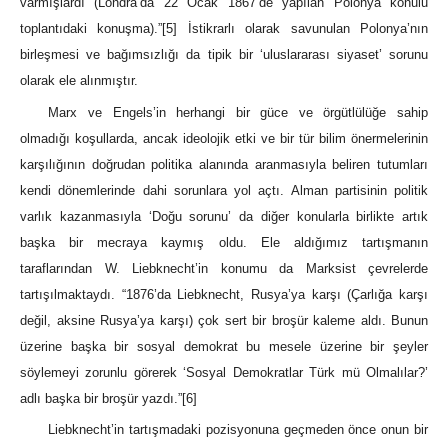
varmışlardı (Londra’da 22 Ocak 1867’de yapılan Polonya konulu
toplantıdaki konuşma).”
[5]
İstikrarlı olarak savunulan Polonya’nın
birleşmesi ve bağımsızlığı da tipik bir ‘uluslararası siyaset’ sorunu
olarak ele alınmıştır.
Marx ve Engels’in herhangi bir güce ve örgütlülüğe sahip
olmadığı koşullarda, ancak ideolojik etki ve bir tür bilim önermelerinin
karşılığının doğrudan politika alanında aranmasıyla beliren tutumları
kendi dönemlerinde dahi sorunlara yol açtı. Alman partisinin politik
varlık kazanmasıyla ‘Doğu sorunu’ da diğer konularla birlikte artık
başka bir mecraya kaymış oldu. Ele aldığımız tartışmanın
taraflarından W. Liebknecht’in konumu da Marksist çevrelerde
tartışılmaktaydı. “1876’da Liebknecht, Rusya’ya karşı (Çarlığa karşı
değil, aksine Rusya’ya karşı) çok sert bir broşür kaleme aldı. Bunun
üzerine başka bir sosyal demokrat bu mesele üzerine bir şeyler
söylemeyi zorunlu görerek ‘Sosyal Demokratlar Türk mü Olmalılar?’
adlı başka bir broşür yazdı.”
[6]
Liebknecht’in tartışmadaki pozisyonuna geçmeden önce onun bir