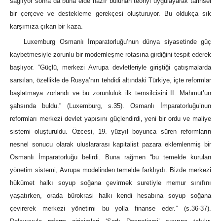
sağlıyor sonra da buna elde hazır bulunan teoriyi uygulayarak tarihsel
bir çerçeve ve destekleme gerekçesi oluşturuyor. Bu oldukça sık
karşımıza çıkan bir kaza.
Luxemburg Osmanlı İmparatorluğu’nun dünya siyasetinde güç
kaybetmesiyle zorunlu bir modernleşme rotasına girdiğini tespit ederek
başlıyor. “Güçlü, merkezi Avrupa devletleriyle giriştiği çatışmalarda
sarsılan, özellikle de Rusya’nın tehdidi altındaki Türkiye, içte reformlar
başlatmaya zorlandı ve bu zorunluluk ilk temsilcisini II. Mahmut’un
şahsında buldu.” (Luxemburg, s.35). Osmanlı İmparatorluğu’nun
reformları merkezi devlet yapısını güçlendirdi, yeni bir ordu ve maliye
sistemi oluşturuldu. Özcesi, 19. yüzyıl boyunca süren reformların
nesnel sonucu olarak uluslararası kapitalist pazara eklemlenmiş bir
Osmanlı İmparatorluğu belirdi. Buna rağmen “bu temelde kurulan
yönetim sistemi, Avrupa modelinden temelde farklıydı. Bizde merkezi
hükümet halkı soyup soğana çevirmek suretiyle memur sınıfını
yaşatırken, orada bürokrasi halkı kendi hesabına soyup soğana
çevirerek merkezi yönetimi bu yolla finanse eder.” (s.36-37).