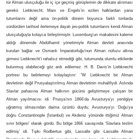
tür Alman ulusçuluğu ile iç içe geçmiş görüşlerinin de dikkate alınması
gerekir. Liebknecht, Marx ve Engels’in ezilen halklardan yana
tutumlarını değil ama ön-politik dönem boyunca farklı tonlarda
sürdürülen tarihsel ilerlemeye dayalı jeo-politik tutumlarını kendi Alman
ulusçuluğuyla kolayca birleştirmiştir. Luxemburg’un makalesini kaleme
aldığı dönemde Abdülhamit yönetimiyle Alman devleti arasında
kurulan bağlar ve Osmanlı İmparatorluğu’nun Alman nüfuzu altına
girmesi Liebknecht’i rahatsız etmediği gibi, tutumunda olumlu etkilerde
bulunmuş olabileceği göz ardı edilemez. H. B. Davis’in Liebknecht
portresi bu belirlemeyi kolaylaştırır: “W. Liebknecht bir Alman
devletinin değil Prusyalaştırılmış Alman devletinin muhalifiydi. Aslında
Slavlar pahasına Alman halkının gücünü geliştirmeye çalışan bir
Alman yayılmacısı idi. Prusya’nın 1866’da Avusturya’yı yenilgiye
uğratmış olmasından daima üzüntü duydu; Avusturya’yı ‘Doğu’ya
doğru Constantinople (İstanbul) ve Akdeniz yönünde ittiğimiz Alman
sınır bölgesi’ olarak gördü. Bu bölge 1866 savaşında ‘Slavlara teslim
edilmiş’ idi. Tıpkı Rodbertus gibi, Lassalle gibi -Lassalle Alman