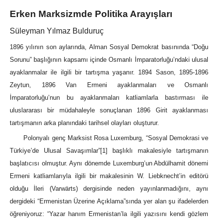
Erken Marksizmde Politika Arayışları
Süleyman Yılmaz Bulduruç
1896 yılının son aylarında, Alman Sosyal Demokrat basınında “Doğu
Sorunu” başlığının kapsamı içinde Osmanlı İmparatorluğu’ndaki ulusal
ayaklanmalar ile ilgili bir tartışma yaşanır. 1894 Sason, 1895-1896
Zeytun, 1896 Van Ermeni ayaklanmaları ve Osmanlı
İmparatorluğu’nun bu ayaklanmaları katliamlarla bastırması ile
uluslararası bir müdahaleyle sonuçlanan 1896 Girit ayaklanması
tartışmanın arka planındaki tarihsel olayları oluşturur.
Polonyalı genç Marksist Rosa Luxemburg, “Sosyal Demokrasi ve
Türkiye’de Ulusal Savaşımlar”
[1]
başlıklı makalesiyle tartışmanın
başlatıcısı olmuştur. Aynı dönemde Luxemburg’un Abdülhamit dönemi
Ermeni katliamlarıyla ilgili bir makalesinin W. Liebknecht’in editörü
olduğu İleri (Varwärts) dergisinde neden yayınlanmadığını, aynı
dergideki “Ermenistan Üzerine Açıklama”sında yer alan şu ifadelerden
öğreniyoruz: “Yazar hanım Ermenistan’la ilgili yazısını kendi gözlem