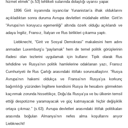
hizmet etmek” (s.53) tehlikeli sularında dolaştığı uyarısı yapar.
1896 Girit isyanında isyancılar Yunanistan’a ilhak olduklarını
açıkladıktan sonra duruma Avrupa devletleri müdahale ettiler. Girit’in
“Avrupa’nın koruyucu egemenliği” altında özerk olduğu açıklandı ve
adaya İngiliz, Fransız, İtalyan ve Rus birlikleri çıkarma yaptı.
Liebknecht, “Girit ve Sosyal Demokrasi” makalesini hem adını
anmadan Luxemburg’u “paylamak” hem de temel politik görüşlerinin
ifadesi olan tezlerini uygulamak için kullanır. Tipik olarak Rus
tehdidine ve Rusya’nın politik hamlelerine odaklanan yazı, Fransız
Cumhuriyeti ile Rus Çarlığı arasındaki ittifakı sorunsallaştırır. “Rusya
Avrupa’nın hakemi oldukça ve Fransa’nın Rusya’ya korkunç
bağımlılığı yüzünden İngiltere kendisini Rusya ile hesabını görmekten
kaçınmak zorunda hissettikçe, Doğu’da Rusya’ya ve bu ülkenin temsil
ettiği despotizme yaramayacak ve güç katmayacak hiçbir değişiklik
ortaya çıkmaz.” (s.63). Avrupa devletleri arasındaki ittifak politikaları
arasında boğulan Almanya’nın nefes alma koşullarını arıyor
Liebknecht!