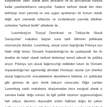
konjonktüre “bilen” olarak adım attıklarını ve bu ayrıcalıktan sonuna
kadar yararlandıklarını sanıyorlar. Sadece tarihsel olarak ileri olanı
belirleyip onun yanında ve ona uygun ayarlamacı bir konum olarak
değil, aynı zamanda ruhlarıyla ve vicdanlarıyla yanında oldukları
ezilenlere “tarihsel ilerilik” atfederek de…
Luxemburg’un “Sosyal Demokrasi ve Türkiye’de Ulusal
Savaşımlar” makalesi baştan sona tarih biliminin politikada
istismarıyla doludur. Luxemburg, ulusal sorun başlığında Polonya için
ifade ettiği teoriyi Osmanlı İmparatorluğu’na da uyarlayarak her iki
örnekte de tutarlı olarak tarihsel ilerlemeyi temsil edecek bir politika
arıyor. Polonya için ulusal bağımsızlığı reddeden tutum ile Osmanlı
İmparatorluğu’nun egemenliği altındaki Hıristiyan uluslar için önerilen
ulusal bağımsızlık mücadelelerini destekleme birbirine zıt politikalar
gibi görünse de aynı teorik bakışın sonucudur. Diğer yandan
Luxemburg sanki makalesini oluşturmadan önce sezgisel olarak o
zamana kadar ‘doğu sorunu’ ile ilgili politik tutumun uygunsuzluğunu
fark ediyor, devrimci duyusallık ezilen halklara doğru bir çekim