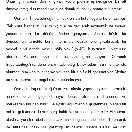
Onun için üretim dışına çıkan köylü proleterleşmediğinde bir alt
düzeye inmiş durumdadır ve buna dönük bir politik sonuç bulunmaz.
Osmanlı İmparatorluğu’nun istikrarı ve bütünlüğünü koruması için
“Tek çare kapitalist üretim biçimlerine geçilerek ekonomik ve sosyal
yaşamın tam bir dönüşümünden geçiyordu. Ancak böyle bir
dönüşümün temelde bunun temsilcisi olarak öne çıkabilecek bir
sosyal sınıf ortada yoktu; hâlâ yok.” (s.40). Kuşkusuz Luxemburg
otantik, Avrupa tarzı bir kapitalistleşme arıyor. Osmanlı
İmparatorluğu’nda daha önce ifade ettiği bürokratların sınıf olarak ele
alınması ona kapitalistleşme yolunda bir sınıf gibi görünmüyor. Aksine
bu yolu tıkayıcı bir engel olarak betimleniyor.
Osmanlı İmparatorluğu’nun çok uluslu yapısı, eyalet sisteminin
merkezi devleti güçlendirmeye dönük reformlara direnmesi ve
merkezden taşınan baskı ile ayrılık eğilimlerinin güçlenmesi olağan bir
politik gelişmedir. Luxemburg haklı ve yerinde bir tespitle Hıristiyan
uluslara yönelen ekstra bir baskının olduğunu ifade eder: “Ekonomik
ve hukuksal baskının yarattığı muhalefet burada ulusal ve dini