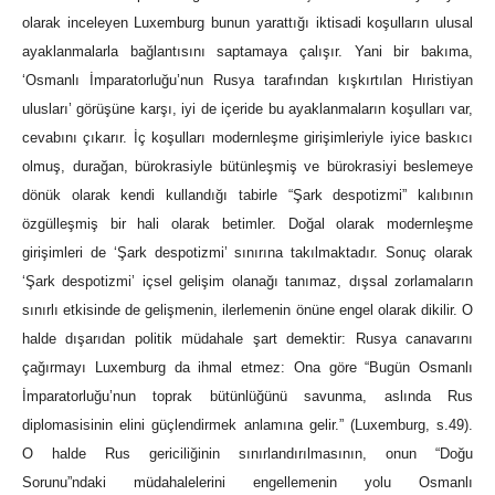
olarak inceleyen Luxemburg bunun yarattığı iktisadi koşulların ulusal
ayaklanmalarla bağlantısını saptamaya çalışır. Yani bir bakıma,
‘Osmanlı İmparatorluğu’nun Rusya tarafından kışkırtılan Hıristiyan
ulusları’ görüşüne karşı, iyi de içeride bu ayaklanmaların koşulları var,
cevabını çıkarır. İç koşulları modernleşme girişimleriyle iyice baskıcı
olmuş, durağan, bürokrasiyle bütünleşmiş ve bürokrasiyi beslemeye
dönük olarak kendi kullandığı tabirle “Şark despotizmi” kalıbının
özgülleşmiş bir hali olarak betimler. Doğal olarak modernleşme
girişimleri de ‘Şark despotizmi’ sınırına takılmaktadır. Sonuç olarak
‘Şark despotizmi’ içsel gelişim olanağı tanımaz, dışsal zorlamaların
sınırlı etkisinde de gelişmenin, ilerlemenin önüne engel olarak dikilir. O
halde dışarıdan politik müdahale şart demektir: Rusya canavarını
çağırmayı Luxemburg da ihmal etmez: Ona göre “Bugün Osmanlı
İmparatorluğu’nun toprak bütünlüğünü savunma, aslında Rus
diplomasisinin elini güçlendirmek anlamına gelir.” (Luxemburg, s.49).
O halde Rus gericiliğinin sınırlandırılmasının, onun “Doğu
Sorunu”ndaki müdahalelerini engellemenin yolu Osmanlı