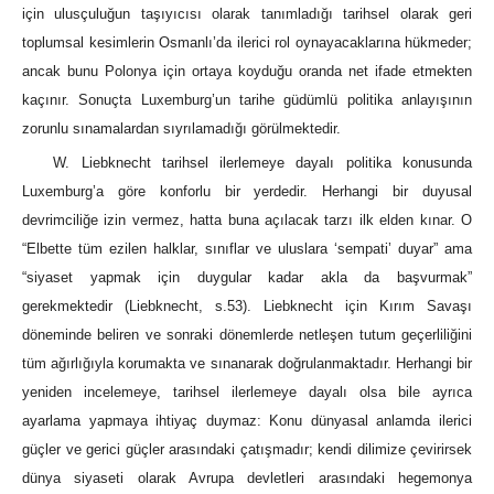
için ulusçuluğun taşıyıcısı olarak tanımladığı tarihsel olarak geri
toplumsal kesimlerin Osmanlı’da ilerici rol oynayacaklarına hükmeder;
ancak bunu Polonya için ortaya koyduğu oranda net ifade etmekten
kaçınır. Sonuçta Luxemburg’un tarihe güdümlü politika anlayışının
zorunlu sınamalardan sıyrılamadığı görülmektedir.
W. Liebknecht tarihsel ilerlemeye dayalı politika konusunda
Luxemburg’a göre konforlu bir yerdedir. Herhangi bir duyusal
devrimciliğe izin vermez, hatta buna açılacak tarzı ilk elden kınar. O
“Elbette tüm ezilen halklar, sınıflar ve uluslara ‘sempati’ duyar” ama
“siyaset yapmak için duygular kadar akla da başvurmak”
gerekmektedir (Liebknecht, s.53). Liebknecht için Kırım Savaşı
döneminde beliren ve sonraki dönemlerde netleşen tutum geçerliliğini
tüm ağırlığıyla korumakta ve sınanarak doğrulanmaktadır. Herhangi bir
yeniden incelemeye, tarihsel ilerlemeye dayalı olsa bile ayrıca
ayarlama yapmaya ihtiyaç duymaz: Konu dünyasal anlamda ilerici
güçler ve gerici güçler arasındaki çatışmadır; kendi dilimize çevirirsek
dünya siyaseti olarak Avrupa devletleri arasındaki hegemonya