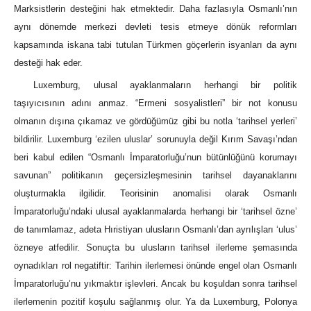
Marksistlerin desteğini hak etmektedir. Daha fazlasıyla Osmanlı’nın
aynı dönemde merkezi devleti tesis etmeye dönük reformları
kapsamında iskana tabi tutulan Türkmen göçerlerin isyanları da aynı
desteği hak eder.
Luxemburg, ulusal ayaklanmaların herhangi bir politik
taşıyıcısının adını anmaz. “Ermeni sosyalistleri” bir not konusu
olmanın dışına çıkamaz ve gördüğümüz gibi bu notla ‘tarihsel yerleri’
bildirilir. Luxemburg ‘ezilen uluslar’ sorunuyla değil Kırım Savaşı’ndan
beri kabul edilen “Osmanlı İmparatorluğu’nun bütünlüğünü korumayı
savunan” politikanın geçersizleşmesinin tarihsel dayanaklarını
oluşturmakla ilgilidir. Teorisinin anomalisi olarak Osmanlı
İmparatorluğu’ndaki ulusal ayaklanmalarda herhangi bir ‘tarihsel özne’
de tanımlamaz, adeta Hıristiyan ulusların Osmanlı’dan ayrılışları ‘ulus’
özneye atfedilir. Sonuçta bu ulusların tarihsel ilerleme şemasında
oynadıkları rol negatiftir: Tarihin ilerlemesi önünde engel olan Osmanlı
İmparatorluğu’nu yıkmaktır işlevleri. Ancak bu koşuldan sonra tarihsel
ilerlemenin pozitif koşulu sağlanmış olur. Ya da Luxemburg, Polonya