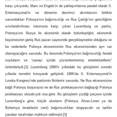
karşı çıkıyordu. Marx ve Engels’in de yaklaşımlarına paralel olarak II.
Enternasyonal’in ve dönemin devrimci akımlarının birlikte
savundukları Polonya’nın bağımsızlığı ve Rus Çarlığı’nın gericiliğinin
sınırlandırılması tutumuna karşı çıkan Luxemburg ve partisi,
Polonya’nın Rusya ile ekonomik olarak bütünleştiğini, ekonomik
büyümesinin geniş Rus pazarı sayesinde gerçekleşmekte olduğunu ve
bu nedenlerle Polonya ekonomisinin Rus ekonomisinden ayrı var
olamayacağını savundu. Bu durumda Polonya’nın bağımsızlığı feodal
soyluların ve “sanayi içinde çözümlenmemiş entelektüellerin”
özlemleriydi.
[2]
Luxemburg 1890’lı yıllardaki bu görüşlerini sonraki
yıllarda temelini koruyarak geliştirdi. 1896’da II. Enternasyonal’in
Londra Kongresi’nde partisinin fikirlerini savundu. Ne Rus ekonomisine
bağlı Polonya burjuvazisi ne de Rus proletaryasının bağlaşığı Polonya
proletaryası ulusalcıydı ona göre. Bu görüşlerin çizdiği çerçeve içinde
Luxemburg’a göre, küçük ulusların (Polonya, Alsas-Loren ya da
Bohemya örneklerini verir) bağımsızlıkları ütopyacıdır ve tarihin
yasaları tarafından mahkum edilmiştir.
[3]