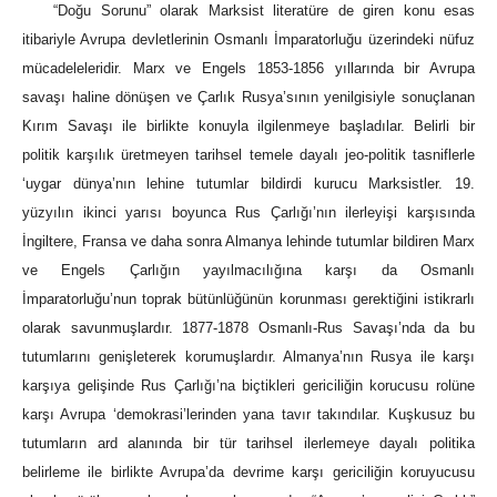
“Doğu Sorunu” olarak Marksist literatüre de giren konu esas
itibariyle Avrupa devletlerinin Osmanlı İmparatorluğu üzerindeki nüfuz
mücadeleleridir. Marx ve Engels 1853-1856 yıllarında bir Avrupa
savaşı haline dönüşen ve Çarlık Rusya’sının yenilgisiyle sonuçlanan
Kırım Savaşı ile birlikte konuyla ilgilenmeye başladılar. Belirli bir
politik karşılık üretmeyen tarihsel temele dayalı jeo-politik tasniflerle
‘uygar dünya’nın lehine tutumlar bildirdi kurucu Marksistler. 19.
yüzyılın ikinci yarısı boyunca Rus Çarlığı’nın ilerleyişi karşısında
İngiltere, Fransa ve daha sonra Almanya lehinde tutumlar bildiren Marx
ve Engels Çarlığın yayılmacılığına karşı da Osmanlı
İmparatorluğu’nun toprak bütünlüğünün korunması gerektiğini istikrarlı
olarak savunmuşlardır. 1877-1878 Osmanlı-Rus Savaşı’nda da bu
tutumlarını genişleterek korumuşlardır. Almanya’nın Rusya ile karşı
karşıya gelişinde Rus Çarlığı’na biçtikleri gericiliğin korucusu rolüne
karşı Avrupa ‘demokrasi’lerinden yana tavır takındılar. Kuşkusuz bu
tutumların ard alanında bir tür tarihsel ilerlemeye dayalı politika
belirleme ile birlikte Avrupa’da devrime karşı gericiliğin koruyucusu