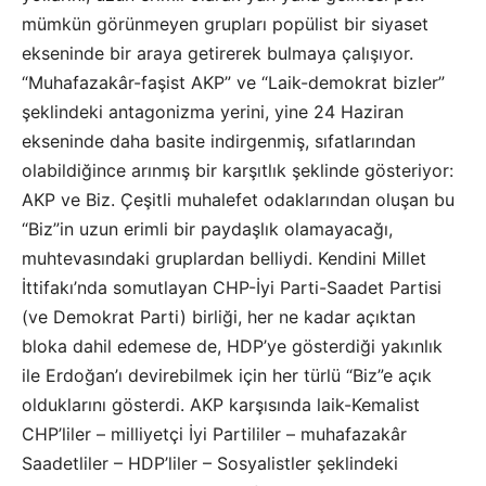
mümkün görünmeyen grupları popülist bir siyaset
ekseninde bir araya getirerek bulmaya çalışıyor.
“Muhafazakâr-faşist AKP” ve “Laik-demokrat bizler”
şeklindeki antagonizma yerini, yine 24 Haziran
ekseninde daha basite indirgenmiş, sıfatlarından
olabildiğince arınmış bir karşıtlık şeklinde gösteriyor:
AKP ve Biz. Çeşitli muhalefet odaklarından oluşan bu
“Biz”in uzun erimli bir paydaşlık olamayacağı,
muhtevasındaki gruplardan belliydi. Kendini Millet
İttifakı’nda somutlayan CHP-İyi Parti-Saadet Partisi
(ve Demokrat Parti) birliği, her ne kadar açıktan
bloka dahil edemese de, HDP’ye gösterdiği yakınlık
ile Erdoğan’ı devirebilmek için her türlü “Biz”e açık
olduklarını gösterdi. AKP karşısında laik-Kemalist
CHP’liler – milliyetçi İyi Partililer – muhafazakâr
Saadetliler – HDP’liler – Sosyalistler şeklindeki