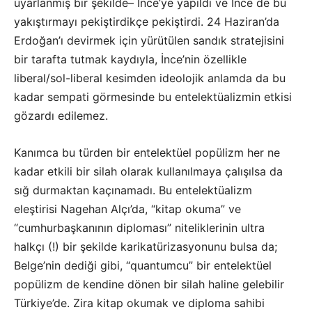
uyarlanmış bir şekilde– İnce’ye yapıldı ve İnce de bu
yakıştırmayı pekiştirdikçe pekiştirdi. 24 Haziran’da
Erdoğan’ı devirmek için yürütülen sandık stratejisini
bir tarafta tutmak kaydıyla, İnce’nin özellikle
liberal/sol-liberal kesimden ideolojik anlamda da bu
kadar sempati görmesinde bu entelektüalizmin etkisi
gözardı edilemez.
Kanımca bu türden bir entelektüel popülizm her ne
kadar etkili bir silah olarak kullanılmaya çalışılsa da
sığ durmaktan kaçınamadı. Bu entelektüalizm
eleştirisi Nagehan Alçı’da, “kitap okuma” ve
“cumhurbaşkanının diploması” niteliklerinin ultra
halkçı (!) bir şekilde karikatürizasyonunu bulsa da;
Belge’nin dediği gibi, “quantumcu” bir entelektüel
popülizm de kendine dönen bir silah haline gelebilir
Türkiye’de. Zira kitap okumak ve diploma sahibi