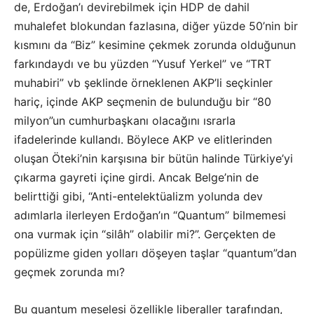
de, Erdoğan’ı devirebilmek için HDP de dahil
muhalefet blokundan fazlasına, diğer yüzde 50’nin bir
kısmını da “Biz” kesimine çekmek zorunda olduğunun
farkındaydı ve bu yüzden “Yusuf Yerkel” ve “TRT
muhabiri” vb şeklinde örneklenen AKP’li seçkinler
hariç, içinde AKP seçmenin de bulunduğu bir “80
milyon”un cumhurbaşkanı olacağını ısrarla
ifadelerinde kullandı. Böylece AKP ve elitlerinden
oluşan Öteki’nin karşısına bir bütün halinde Türkiye’yi
çıkarma gayreti içine girdi. Ancak Belge’nin de
belirttiği gibi, “
Anti-entelektüalizm yolunda dev
adımlarla ilerleyen Erdoğan’ın “Quantum” bilmemesi
ona vurmak için “silâh” olabilir mi?”. Gerçekten de
popülizme giden yolları döşeyen taşlar “quantum”dan
geçmek zorunda mı?
Bu quantum meselesi özellikle liberaller tarafından,