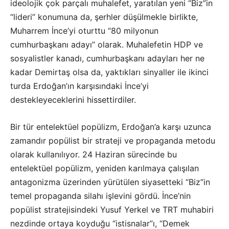
ideolojik çok parçalı muhalefet, yaratılan yeni “Biz”in
“lideri” konumuna da, şerhler düşülmekle birlikte,
Muharrem İnce’yi oturttu “80 milyonun
cumhurbaşkanı adayı” olarak. Muhalefetin HDP ve
sosyalistler kanadı, cumhurbaşkanı adayları her ne
kadar Demirtaş olsa da, yaktıkları sinyaller ile ikinci
turda Erdoğan’ın karşısındaki İnce’yi
destekleyeceklerini hissettirdiler.
Bir tür entelektüel popülizm, Erdoğan’a karşı uzunca
zamandır popülist bir strateji ve propaganda metodu
olarak kullanılıyor. 24 Haziran sürecinde bu
entelektüel popülizm, yeniden karılmaya çalışılan
antagonizma üzerinden yürütülen siyasetteki “Biz”in
temel propaganda silahı işlevini gördü. İnce’nin
popülist stratejisindeki Yusuf Yerkel ve TRT muhabiri
nezdinde ortaya koyduğu “istisnalar”ı, “Demek