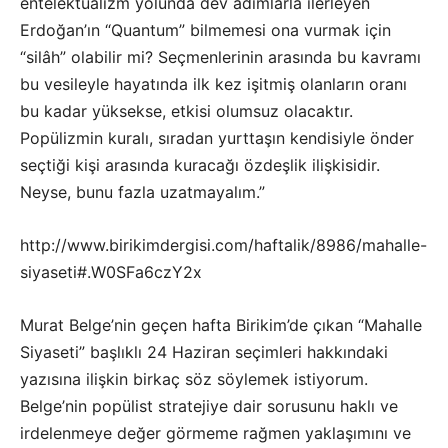
entelektüalizm yolunda dev adımlarla ilerleyen
Erdoğan’ın “Quantum” bilmemesi ona vurmak için
“silâh” olabilir mi? Seçmenlerinin arasında bu kavramı
bu vesileyle hayatında ilk kez işitmiş olanların oranı
bu kadar yüksekse, etkisi olumsuz olacaktır.
Popülizmin kuralı, sıradan yurttaşın kendisiyle önder
seçtiği kişi arasında kuracağı özdeşlik ilişkisidir.
Neyse, bunu fazla uzatmayalım.”
http://www.birikimdergisi.com/haftalik/8986/mahalle-
siyaseti#.W0SFa6czY2x
Murat Belge’nin geçen hafta Birikim’de çıkan “Mahalle
Siyaseti” başlıklı 24 Haziran
seçimleri hakkındaki
yazısına ilişkin birkaç söz söylemek istiyorum.
Belge’nin popülist stratejiye dair sorusunu haklı ve
irdelenmeye değer görmeme rağmen yaklaşımını ve