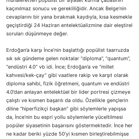
muhalefetten popülist bir siyaset kurma çabasının
kaçınılmaz sonucu ve gerekliliğidir. Ancak Belge’nin
cevaplarını bir yana bırakmak kaydıyla, kısa kesmekle
geçiştirdiği 24 Haziran entelektüalizmine dair eleştirel
soruları düşünmeye değer.
Erdoğan’a karşı İnce’nin başlattığı popülist taarruzda
sık sık gündeme gelen noktalar “diploma”, “quantum”,
“endüstri 4.0” vb idi. İnce; Erdoğan’a ve “millet
kahvesi/kek-çay” gibi vaatlere rakip ve karşıt olarak
diploma sahibi, fizik öğretmeni, quantum ve endüstri
4.0’dan anlayan entelektüel bir lider portresi çizmeye
çalıştı ve kısmen başarılı da oldu. Özellikle gençlerin
diline “hiperfizikçi başkan” gibi söylemlerle yapışsa
da, İnce’nin bu espri yollu söylemlerle yüceltilmesi
popüler siyasetinin başarısını göstermektedir. İnce her
ne kadar beriki yüzde 50’yi kısmen birleştirebilmişse