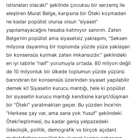
istisnaları olacak!” şeklinde çocuksu bir serzeniş ile
eleştiren Murat Belge, karşısına bir Öteki koymadan
ne kadar popülist olursa olsun “siyaset”
yapılamayacağını hesaba katmıyor sanırım. Zaten
Belge’nin popülist ama siyasetsiz yaklaşımı, “Seksen
milyona dayanmış bir toplumda yüzde yüze yaklaşan
bir konsensüs kurmak zaten imkansızdır.” şeklindeki
en iyi tabirle “naif” yorumuyla ortada. 80 milyon değil
de 10 milyonluk bir ülkede toplumun yüzde yüzünü
barındıran bir konsensüs üzerinden siyaset yapılabilir
demek ki! Siyasetin kurucu mantığı, hele ki popülist
bir siyasetin kurucu mantığı kendisine karşıt/düşman
bir “Öteki” yaratmaktan geçer. Bu yüzden İnce’nin
“Herkese çay var, ama sana yok Yusuf” şeklindeki
Öteki’leştirmesi, bu kadar geniş yelpazedeki
(ideolojik, politik, demografik vs birçok açıdan)