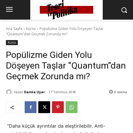
Ana Sayfa
Kürsü
Popülizme Giden Yolu Döşeyen Taşlar
“Quantum”dan Geçmek Zorunda mı?
Kürsü
Popülizme Giden Yolu
Döşeyen Taşlar “Quantum”dan
Geçmek Zorunda mı?
Yazan
Damla Uyar
17 Temmuz 2018
8
dakika
“Daha küçük ayrıntılar da eleştirilebilir. Anti-