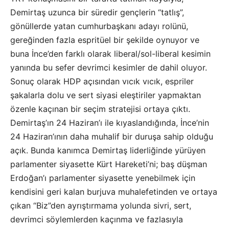
Demirtaş uzunca bir süredir gençlerin “tatlış”,
gönüllerde yatan cumhurbaşkanı adayı rolünü,
gereğinden fazla espritüel bir şekilde oynuyor ve
buna İnce’den farklı olarak liberal/sol-liberal kesimin
yanında bu sefer devrimci kesimler de dahil oluyor.
Sonuç olarak HDP açısından vıcık vıcık, espriler
şakalarla dolu ve sert siyasi eleştiriler yapmaktan
özenle kaçınan bir seçim stratejisi ortaya çıktı.
Demirtaş’ın 24 Haziran’ı ile kıyaslandığında, İnce’nin
24 Haziran’ının daha muhalif bir duruşa sahip olduğu
açık. Bunda kanımca Demirtaş liderliğinde yürüyen
parlamenter siyasette Kürt Hareketi’ni; baş düşman
Erdoğan’ı parlamenter siyasette yenebilmek için
kendisini geri kalan burjuva muhalefetinden ve ortaya
çıkan “Biz”den ayrıştırmama yolunda sivri, sert,
devrimci söylemlerden kaçınma ve fazlasıyla