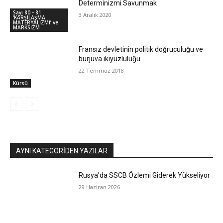
Determinizmi Savunmak
Sayı 80 - 81
3 Aralık 2020
‘KARŞILAŞMA
MATERYALİZMİ’ ve
MARKSİZM
Fransız devletinin politik doğruculuğu ve
burjuva ikiyüzlülüğü
22 Temmuz 2018
Kürsü
AYNI KATEGORIDEN YAZILAR
Rusya’da SSCB Özlemi Giderek Yükseliyor
29 Haziran 2026