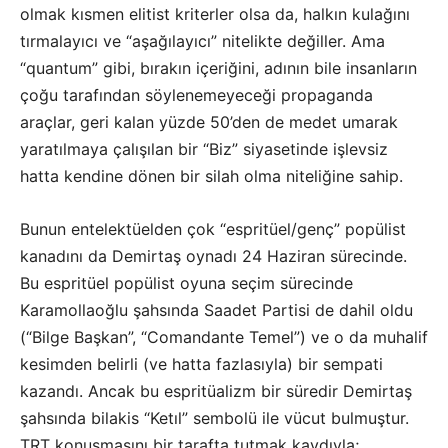
olmak kısmen elitist kriterler olsa da, halkın kulağını
tırmalayıcı ve “aşağılayıcı” nitelikte değiller. Ama
“quantum” gibi, bırakın içeriğini, adının bile insanların
çoğu tarafından söylenemeyeceği propaganda
araçlar, geri kalan yüzde 50’den de medet umarak
yaratılmaya çalışılan bir “Biz” siyasetinde işlevsiz
hatta kendine dönen bir silah olma niteliğine sahip.
Bunun entelektüelden çok “espritüel/genç” popülist
kanadını da Demirtaş oynadı 24 Haziran sürecinde.
Bu espritüel popülist oyuna seçim sürecinde
Karamollaoğlu şahsında Saadet Partisi de dahil oldu
(“Bilge Başkan”, “Comandante Temel”) ve o da muhalif
kesimden belirli (ve hatta fazlasıyla) bir sempati
kazandı. Ancak bu espritüalizm bir süredir Demirtaş
şahsında bilakis “Ketıl” sembolü ile vücut bulmuştur.
TRT konuşmasını bir tarafta tutmak kaydıyla;