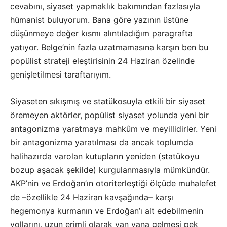
cevabını, siyaset yapmaklık bakımından fazlasıyla
hümanist buluyorum.
Bana göre yazının üstüne
düşünmeye değer kısmı alıntıladığım paragrafta
yatıyor. Belge’nin fazla uzatmamasına karşın ben bu
popülist strateji eleştirisinin 24 Haziran özelinde
genişletilmesi taraftarıyım.
Siyaseten sıkışmış ve statükosuyla etkili bir siyaset
öremeyen aktörler, popülist siyaset yolunda yeni bir
antagonizma yaratmaya mahkûm ve meyillidirler. Yeni
bir antagonizma yaratılması da ancak toplumda
halihazırda varolan kutupların yeniden (statükoyu
bozup aşacak şekilde) kurgulanmasıyla mümkündür.
AKP’nin ve Erdoğan’ın otoriterleştiği ölçüde muhalefet
de –özellikle 24 Haziran kavşağında– karşı
hegemonya kurmanın ve Erdoğan’ı alt edebilmenin
yollarını, uzun erimli olarak yan yana gelmesi pek