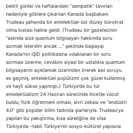
belirli günler ve haftalardaki “sempatik” tavırları
nedeniyle göklere çıkarılan Kanada başbakanı
Trudeau şahsında bir entelektüel-üst düzey bürokrat
olma kıstası haline geldi. (Trudeau bir gazetecinin
“aslında size quantum bilgisayarı hakkında soru
sormak isterdim ancak …” şeklinde başlayıp
Kanada’nın IŞİD politikasına odaklanan bir soru
sorması üzerine, cevabını siyasi bir ustalıkla quantum
bilgisayarını açıklamak üzerinden örerek asıl soruyu
es geçmiş, entelektüel popülizmi çok güzel kullanmış
ve hayli sükse yapmıştı.) Türkiye’de bu tür
entelektüalizm 24 Haziran sürecinde İnce’de vücut
buldu; fizik öğretmeni olması, sivri zekası ve “endüstri
4.0” gibi popüler bilim tadında şiarlarıyla. Trudeau’ya
yapılan bu yakıştırma, kısa süreliğine de olsa
Türkiye’de –tabii Türkiye’nin sosyo-kültürel yapısına