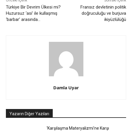
Önceki İçerik
Sonraki İçerik
Türkiye Bir Devrim Ülkesi mi?
Fransız devletinin politik
Huzursuz ‘asi’ ile kullaşmış
doğruculuğu ve burjuva
‘barbar’ arasında…
ikiyüzlülüğü
Damla Uyar
Yazarın Diğer Yazıları
‘Karşılaşma Materyalizmi’ne Karşı