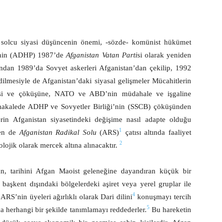
 solcu siyasi düşüncenin önemi, -sözde- komünist hükümet
i’nin (ADHP) 1987’de
Afganistan Vatan Parti
si olarak yeniden
dından 1989’da Sovyet askerleri Afganistan’dan çekilip, 1992
ilmesiyle de Afganistan’daki siyasal gelişmeler Mücahitlerin
kselişi ve çöküşüne, NATO ve ABD’nin müdahale ve işgaline
 makalede ADHP ve Sovyetler Birliği’nin (SSCB) çöküşünden
rin Afganistan siyasetindeki değişime nasıl adapte olduğu
1
ken de
Afganistan Radikal Solu
(ARS)
çatısı altında faaliyet
2
eolojik olarak mercek altına alınacaktır.
şan, tarihini Afgan Maoist geleneğine dayandıran küçük bir
 başkent dışındaki bölgelerdeki aşiret veya yerel gruplar ile
4
ARS’nin üyeleri ağırlıklı olarak Dari dilini
konuşmayı tercih
5
da herhangi bir şekilde tanımlamayı reddederler.
Bu hareketin