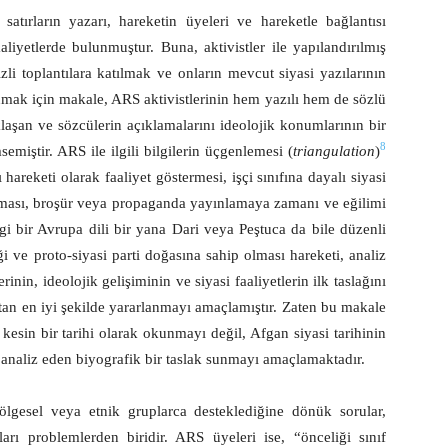
ırların yazarı, hareketin üyeleri ve hareketle bağlantısı
iyetlerde bulunmuştur. Buna, aktivistler ile yapılandırılmış
li toplantılara katılmak ve onların mevcut siyasi yazılarının
lanmak için makale, ARS aktivistlerinin hem yazılı hem de sözlü
klaşan ve sözcülerin açıklamalarını ideolojik konumlarının bir
8
miştir. ARS ile ilgili bilgilerin üçgenlemesi (
triangulation
)
ı hareketi olarak faaliyet göstermesi, işçi sınıfına dayalı siyasi
p olması, broşür veya propaganda yayınlamaya zamanı ve eğilimi
ngi bir Avrupa dili bir yana Dari veya Peştuca da bile düzenli
ği ve proto-siyasi parti doğasına sahip olması hareketi, analiz
nin, ideolojik gelişiminin ve siyasi faaliyetlerin ilk taslağını
ttan en iyi şekilde yararlanmayı amaçlamıştır. Zaten bu makale
kesin bir tarihi olarak okunmayı değil, Afgan siyasi tarihinin
k analiz eden biyografik bir taslak sunmayı amaçlamaktadır.
 bölgesel veya etnik gruplarca desteklediğine dönük sorular,
kları problemlerden biridir.
ARS üyeleri ise, “önceliği sınıf