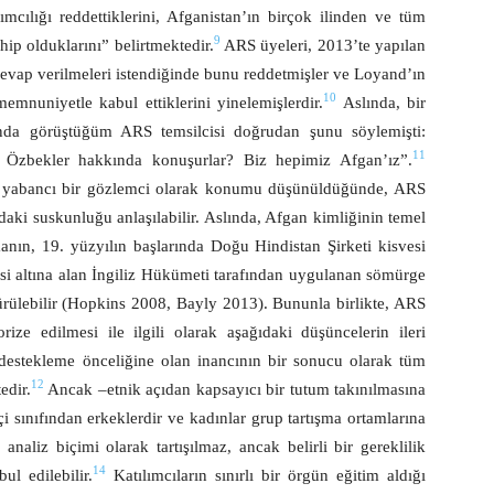
rımcılığı reddettiklerini, Afganistan’ın birçok ilinden ve tüm
9
ip olduklarını” belirtmektedir.
ARS üyeleri, 2013’te yapılan
a cevap verilmeleri istendiğinde bunu reddetmişler ve Loyand’ın
10
memnuniyetle kabul ettiklerini yinelemişlerdir.
Aslında, bir
ğında görüştüğüm ARS temsilcisi doğrudan şunu söylemişti:
11
a Özbekler hakkında konuşurlar? Biz hepimiz Afgan’ız”.
ın yabancı bir gözlemci olarak konumu düşünüldüğünde, ARS
aki suskunluğu anlaşılabilir.
Aslında, Afgan kimliğinin temel
manın, 19. yüzyılın başlarında Doğu Hindistan Şirketi kisvesi
kisi altına alan İngiliz Hükümeti tarafından uygulanan sömürge
ürülebilir (Hopkins 2008, Bayly 2013).
Bununla birlikte, ARS
rize edilmesi ile ilgili olarak aşağıdaki düşüncelerin ileri
destekleme önceliğine olan inancının bir sonucu olarak tüm
12
edir.
Ancak –etnik açıdan kapsayıcı bir tutum takınılmasına
şçi sınıfından erkeklerdir ve kadınlar grup tartışma ortamlarına
 analiz biçimi olarak tartışılmaz, ancak belirli bir gereklilik
14
l edilebilir.
Katılımcıların sınırlı bir örgün eğitim aldığı