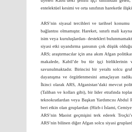
üyeleri Kabil’deki şehirli işçi sınıfından gele
entelektüel kesimi ve orta sınıfının hareketle iliş
ARS’nin siyasal tercihleri ve tarihsel konumu 
bağlantısı olmamıştır. Hareket, sınırlı mali kayn
isim veya kuruluşlardan- destekleri bulunmamakta
siyasi etki uyandırma şansının çok düşük olduğu
ARS; araştırmacılar için ana akım Afgan politikas
makalede, Kabil’de bu tür işçi birliklerinin 
savunulmaktadır. Birincisi bir yeraltı solcu gru
dayanışma ve örgütlenmesini amaçlayan radikal 
İkinci olarak ARS, Afganistan’daki mevcut polit
(Taliban ve kolları gibi), bir lider etrafında to
teknokratlardan veya Başkan Yardımcısı Abdul
beri etkin olan gruplardan (Hizb-i İslami, Cemiyet
ARS’nin Maoist geçmişini terk ederek Troçki’d
ARS’nin bilinen diğer Afgan solcu siyasi grupla