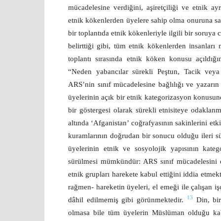
mücadelesine verdiğini, aşiretçiliği ve etnik ay
etnik kökenlerden üyelere sahip olma onuruna sah
bir toplantıda etnik kökenleriyle ilgili bir soruy
belirttiği gibi, tüm etnik kökenlerden insanları 
toplantı sırasında etnik köken konusu açıldı
“Neden yabancılar sürekli Peştun, Tacik vey
ARS’nin sınıf mücadelesine bağlılığı ve yazar
üyelerinin açık bir etnik kategorizasyon konusund
bir göstergesi olarak sürekli etnisiteye odaklan
altında ‘Afganistan’ coğrafyasının sakinlerini et
kuramlarının doğrudan bir sonucu olduğu ileri s
üyelerinin etnik ve sosyolojik yapısının katego
sürülmesi mümkündür:
ARS sınıf mücadelesini 
etnik grupları harekete kabul ettiğini iddia etmekt
rağmen- hareketin
üyeleri, el emeği ile çalışan i
13
dâhil edilmemiş gibi görünmektedir.
Din, bir
olmasa bile tüm üyelerin Müslüman olduğu kabu