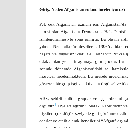
Giriş: Neden Afganistan solunu inceleniyoruz?
Pek çok Afganistan uzmanı için Afganistan’da
partisi olan Afganistan Demokratik Halk Partis
isimlendirilmesiyle sona ermiştir. Bu olayın ar
yılında Necibullah’ın devrilerek 1996’da idam ed
başarı ve başarısızlıkları ile Taliban’ın yü
odaklanılan yeni bir aşamaya girmiş oldu. Bu
sonraki dönemde Afganistan’daki sol hareketle
meselesi incelenmektedir. Bu mesele incelenir
gösteren bir grup işçi ve aktivistin örgütsel ve id
ARS, şehirli politik gruplar ve işçilerden olu
3
örgüttür.
Üyeleri ağırlıklı olarak Kabil’dedir ve
ilişkileri çok düşük seviyede gibi görünmektedir. 
ederler ve etnik olarak kendilerini “Afgan” dışın