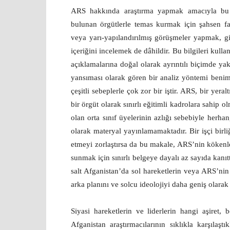
ARS hakkında araştırma yapmak amacıyla bu sat
bulunan örgütlerle temas kurmak için şahsen faal
veya yarı-yapılandırılmış görüşmeler yapmak, giz
içeriğini incelemek de dâhildir. Bu bilgileri kul
açıklamalarına doğal olarak ayrıntılı biçimde ya
yansıması olarak gören bir analiz yöntemi benimse
çeşitli sebeplerle çok zor bir iştir. ARS, bir yeralt
bir örgüt olarak sınırlı eğitimli kadrolara sahi
olan orta sınıf üyelerinin azlığı sebebiyle herha
olarak materyal yayınlamamaktadır. Bir işçi birli
etmeyi zorlaştırsa da bu makale, ARS’nin kökenleri
sunmak için sınırlı belgeye dayalı az sayıda kanı
salt Afganistan’da sol hareketlerin veya ARS’nin 
arka planını ve solcu ideolojiyi daha geniş olara
Siyasi hareketlerin ve liderlerin hangi aşiret,
Afganistan araştırmacılarının sıklıkla karşılaştı