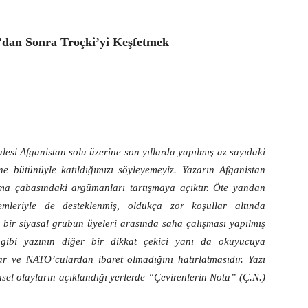
o’dan Sonra Troçki’yi Keşfetmek
esi Afganistan solu üzerine son yıllarda yapılmış az sayıdaki
ne bütünüyle katıldığımızı söyleyemeyiz. Yazarın Afganistan
ma çabasındaki argümanları tartışmaya açıktır. Öte yandan
emleriyle de desteklenmiş, oldukça zor koşullar altında
 bir siyasal grubun üyeleri arasında saha çalışması yapılmış
 gibi yazının diğer bir dikkat çekici yanı da okuyucuya
lar ve NATO’culardan ibaret olmadığını hatırlatmasıdır. Yazı
hsel olayların açıklandığı yerlerde “Çevirenlerin Notu” (Ç.N.)