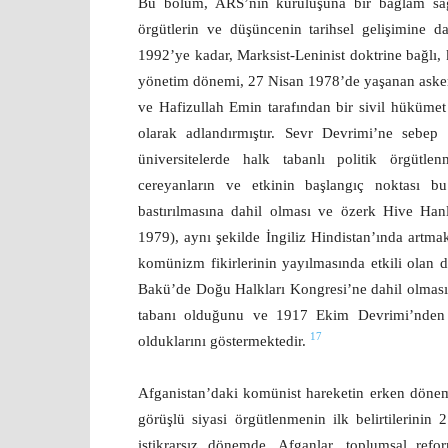
Bu bölüm, ARS’nin kuruluşuna bir bağlam sağl
örgütlerin ve düşüncenin tarihsel gelişimine da
1992’ye kadar, Marksist-Leninist doktrine bağlı,
yönetim dönemi, 27 Nisan 1978’de yaşanan ask
ve Hafizullah Emin tarafından bir sivil hükümet
olarak adlandırmıştır. Sevr Devrimi’ne sebep
üniversitelerde halk tabanlı politik örgüt
cereyanların ve etkinin başlangıç noktası bu
bastırılmasına dahil olması ve özerk Hive Ha
1979), aynı şekilde İngiliz Hindistan’ında artma
komünizm fikirlerinin yayılmasında etkili olan 
Bakü’de Doğu Halkları Kongresi’ne dahil olması,
tabanı olduğunu ve 1917 Ekim Devrimi’nden it
17
olduklarını göstermektedir.
Afganistan’daki komünist hareketin erken döneml
görüşlü siyasi örgütlenmenin ilk belirtilerinin
istikrarsız dönemde, Afganlar, toplumsal ref