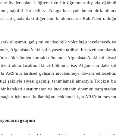
enç üyeleri olan 2 öğrenci ve bir öğretmen dışında eğitimli
(konuşma) dili Daricedir ve Nangarhar eyaletinden bir katılımcı
asi tartışmalardaki diğer tüm katılımcıların Kabil’den olduğu
larak oluşumu, gelişimi ve ideolojik yolculuğu incelenecek ve
mde, Afganistan’daki sol siyasetin tarihsel bir özeti sunularak
’nin çöküşünden sonraki dönemde Afganistan’daki sol siyasi
eti aktarılacaktır. İkinci bölümde ise, Afganistan’daki sol
a ARS’nin tarihsel gelişimi incelenmeye devam edilecektir.
ttiği şekliyle siyasi geçmişi tanımlamak amacıyla Troçkist bir
i bir hareketi araştırmanın ve incelemenin önemini tartışmadan
amaçları için nasıl kullandığını açıklamak için ARS’nin mevcut
syonların gelişimi