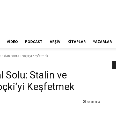
VIDEO
PODCAST
ARŞIV
KITAPLAR
YAZARLAR
Mao’dan Sonra Troçki’yi Keşfetmek
 Solu: Stalin ve
çki’yi Keşfetmek
63
dakika