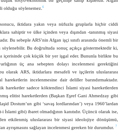
n, düşük sosyo-ekonomik bir geçmişe sahip kişilerdir. Afgan
6
kili olduğu söylenemez.
sonucu, iktidara yakın veya nüfuzlu gruplarla hiçbir ciddi
aklara sahiptir ve ülke içinden veya dışından -tanınmış siyasi
dır. Bu sebeple ARS’nin Afgan işçi sınıfı arasında önemli bir
 söylenebilir. Bu doğrultuda sonuç açıkça göstermektedir ki,
ı içerisinde çok küçük bir yer işgal eder. Bununla birlikte bu
varlığının üç ana sebepten dolayı incelenmesi gerektiğini
bu olarak ARS, iktidarlara mesafeli ve işçilerin uluslararası
hareketlerin incelenmesine dair deliller barındırmaktadır.
ik hareketler sadece köktendinci İslami siyasi hareketlerden
planmış elitist hareketlerden (Başkan Eşref Gani Ahmedzay gibi
Raşid Dostum’un gibi ‘savaş lordlarından’) veya 1960’lardan
-i İslami gibi) ibaret olmadığının kanıtıdır. Üçüncü olarak ise,
en etkilenmiş uluslararası bir siyasi ideolojiye dönüşümü,
7
rdan ayrışmasını sağlayan incelenmesi gereken bir durumdur.