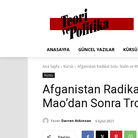
ANASAYFA
GÜNCEL YAZILAR
KÜRSÜ
Ana Sayfa
Kürsü
Afganistan Radikal Solu: Stalin ve 
Kürsü
Afganistan Radikal
Mao’dan Sonra Tro
Yazan
Darren Atkinson
6 Eylül 2021
Paylaş