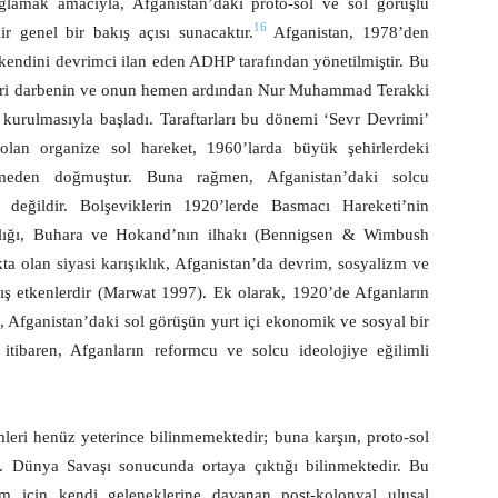
amak amacıyla, Afganistan’daki proto-sol ve sol görüşlü
16
ir genel bir bakış açısı sunacaktır.
Afganistan, 1978’den
 kendini devrimci ilan eden ADHP tarafından yönetilmiştir. Bu
eri darbenin ve onun hemen ardından Nur Muhammad Terakki
 kurulmasıyla başladı. Taraftarları bu dönemi ‘Sevr Devrimi’
 olan organize sol hareket, 1960’larda büyük şehirlerdeki
lenmeden doğmuştur. Buna rağmen, Afganistan’daki solcu
 değildir. Bolşeviklerin 1920’lerde Basmacı Hareketi’nin
nlığı, Buhara ve Hokand’nın ilhakı (Bennigsen & Wimbush
kta olan siyasi karışıklık, Afganistan’da devrim, sosyalizm ve
dış etkenlerdir (Marwat 1997). Ek olarak, 1920’de Afganların
 Afganistan’daki sol görüşün yurt içi ekonomik ve sosyal bir
ibaren, Afganların reformcu ve solcu ideolojiye eğilimli
eri henüz yeterince bilinmemektedir; buna karşın, proto-sol
 2. Dünya Savaşı sonucunda ortaya çıktığı bilinmektedir. Bu
orm için kendi geleneklerine dayanan post-kolonyal ulusal