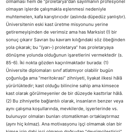
olmaması hem de “proletarya”dan sayılmanın profesyonel
olmayan işlerde çalışmakla eşlenmesi nedeniyle
muhtemelen, kafa karıştırıcıdır (aslında düpedüz yanlıştır).
Üniversitenin eski kast üretme misyonunu yerine
getiremeyişinden de verimsiz ama has Marksist (!) bir
sonuç çıkarır Savran bu kavram kılığındaki söz öbeğinden
yola çıkarak; bu “(yarı-) proletarya” has proletaryaya
dönüşme yolunda olduğunun işaretlerini vermektedir (s.
85-6). İki nokta gözden kaçırılmaktadır burada: (1)
Üniversite diplomaları sınıf atlatmıyor olabilir bugün
çoğunluğa ama “meritokrasi” zihniyeti, liyakat ilkesi hâlâ
yürürlüktedir; kast olduğu bilincine sahip ama kimsece
kast olarak görülmeyenler de bir düzeyde kasttırlar hâlâ.
(2) Bu zihniyetle bağlantılı olarak, insanların benzer veya
aynı çalışma koşullarında, mevkilerde, işyerlerinde vs.
bulunuyor olmaları bunları otomatikman ortaklaştırmaz
(
aynı
hiç kılmaz). Ana motivasyonu işçi olmamak olan bir
kimse için dahi işçi olmanın doğrudan “devrimcileştirici”