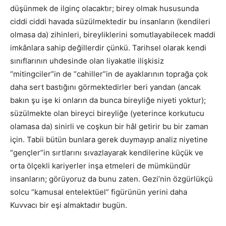
düşünmek de ilginç olacaktır; birey olmak hususunda
ciddi ciddi havada süzülmektedir bu insanların (kendileri
olmasa da) zihinleri, bireyliklerini somutlayabilecek maddi
imkânlara sahip değillerdir çünkü. Tarihsel olarak kendi
sınıflarının uhdesinde olan liyakatle ilişkisiz
“mitingciler”in de “cahiller”in de ayaklarının toprağa çok
daha sert bastığını görmektedirler beri yandan (ancak
bakın şu işe ki onların da bunca bireyliğe niyeti yoktur);
süzülmekte olan bireyci bireyliğe (yeterince korkutucu
olamasa da) sinirli ve coşkun bir hâl getirir bu bir zaman
için. Tabii bütün bunlara gerek duymayıp analiz niyetine
“gençler”in sırtlarını sıvazlayarak kendilerine küçük ve
orta ölçekli kariyerler inşa etmeleri de mümkündür
insanların; görüyoruz da bunu zaten. Gezi’nin özgürlükçü
solcu “kamusal entelektüel” figürünün yerini daha
Kuvvacı bir eşi almaktadır bugün.