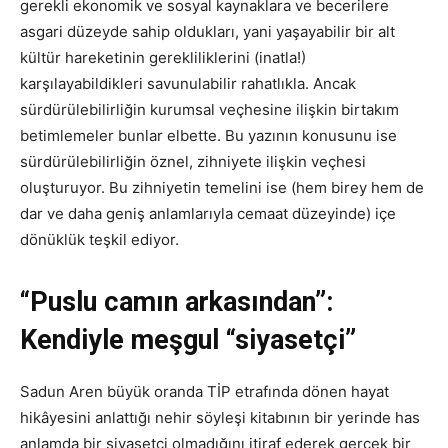
gerekli ekonomik ve sosyal kaynaklara ve becerilere
asgari düzeyde sahip oldukları, yani yaşayabilir bir alt
kültür hareketinin gerekliliklerini (inatla!)
karşılayabildikleri savunulabilir rahatlıkla. Ancak
sürdürülebilirliğin kurumsal veçhesine ilişkin birtakım
betimlemeler bunlar elbette. Bu yazının konusunu ise
sürdürülebilirliğin öznel, zihniyete ilişkin veçhesi
oluşturuyor. Bu zihniyetin temelini ise (hem birey hem de
dar ve daha geniş anlamlarıyla cemaat düzeyinde) içe
dönüklük teşkil ediyor.
“Puslu camın arkasından”:
Kendiyle meşgul “siyasetçi”
Sadun Aren büyük oranda TİP etrafında dönen hayat
hikâyesini anlattığı nehir söyleşi kitabının bir yerinde has
anlamda bir siyasetçi olmadığını itiraf ederek gerçek bir