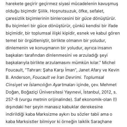
harekete geçirir geçirmez siyasi mücadelenin kavuşmuş
olduğu biçimdir Şiilik. Hoşnutsuzuk, öfke, sefalet,
çaresizlik biçimlerinin binlercesini bir
güce
dönüştürür.
Bu biçimleri bir güce dönüştürür, çünkü kendisi bir ifade
biçimidir, bir toplumsal ilişki kipidir, esnek ve kabul gören
temel bir örgütleniştir, birlikte olmanın bir yoludur,
dinlemenin ve konuşmanın bir yoludur, ayrıca insanın
başkaları tarafından dinlenmesini ve arzuladığı şeyi
başkalarıyla birlikte arzulamasını mümkün kılar.” Michel
Foucault, “Tahran: Şaha Karşı İman”, Janet Afary ve Kevin
B. Anderson,
Foucault ve İran Devrimi. Toplumsal
Cinsiyet ve İslamcılığın Ayartmaları
içinde, çev. Mehmet
Doğan, Boğaziçi Üniversitesi Yayınevi, İstanbul, 2012, s.
257-8 (vurgu metnin orijinalinde). Saf ekonomik-olan (!)
dışındaki her şeyin manasız kabuklar derekesine
indirildiği kaba Marksizme aykırı bu sözler tabii ama o
kaba Marksistler bilmiyor ki örneğin laiklik Saraçhane