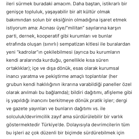
ileri sürmek buradaki amacım. Daha baştan, istikrarlı bir
genişçe topluluk, yaşayabilir bir alt kültür olmak
bakımından solun bir eksiğinin olmadığına işaret etmek
istiyorum ama: Acınası üye/“militan” sayılarına karşın
parti, dernek, kooperatif gibi kurumları ve bunlar
etrafında oluşan (sınırlı) sempatizan kitlesi ile buralardan
yeni “kadrolar”ın çekilebilmesi (ayrıca bu kurumların
kendi aralarında kurduğu, genellikle kısa süren
ortaklıklar); içe ve dışa dönük, esas olarak kurumsal
inancı yaratma ve pekiştirme amaçlı toplantılar (her
grubun kendi haklılığının ikrarına varabildiği paneller özel
olarak anılmalı bu bağlamda); bildiri dağıtımı, afişleme gibi
iş yapıldığı inancını berkitmeye dönük
pratik
işler; dergi
ve gazete yayınları ve bunların dağıtımı vs. ile
solculuk/devrimcilik zayıf ama sürdürülebilir bir varlık
göstermektedir Türkiye’de. Dolayısıyla devrimcilerin tüm
bu işleri az çok düzenli bir biçimde sürdürebilmek için