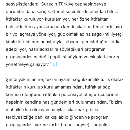
sosyalistlerden: “Sürecin Türkiye cephesindeyse
durumlar daha karışık. Genel seçimlerde olandan bile…
İttifaklar kuruluyor-kurulamıyor, her özne ittifaktan
bahsederken aynı zamanda kendi çıkarları temelinde ayrı
bir yol açmaya yöneliyor, güç olmak adına sağcı-milliyetçi
kimlikleri bilinen adaylarıyla ‘tabanını genişlettiğini’ iddia
edebiliyor, hazırladıklarını söyledikleri programın
propagandasını değil popülist söylem ve çıkışlarla süreci
yönetmeye çalışıyor.”
[13]
Şimdi yakınılan ne, tekrarlayalım soğukkanlılıkla. İlk olarak
ittifakların kurulup kurulamamasından, ittifaklar söz
konusu olduğunda ittifakın potansiyel oluşturucularının
hepsinin kendine has gündemleri bulunmasından, “bizim
mahalle”den olmayan adaylar çıkarmak gibi bir
terbiyesizliğe dahi kalkışılabildiğinden ve program
propagandası yerine (artık bu her neyse), “popülist