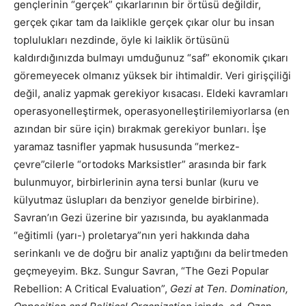
gençlerinin “gerçek” çıkarlarının bir örtüsü değildir,
gerçek çıkar tam da laiklikle gerçek çıkar olur bu insan
toplulukları nezdinde, öyle ki laiklik örtüsünü
kaldırdığınızda bulmayı umduğunuz “saf” ekonomik çıkarı
göremeyecek olmanız yüksek bir ihtimaldir. Veri girişçiliği
değil, analiz yapmak gerekiyor kısacası. Eldeki kavramları
operasyonelleştirmek, operasyonelleştirilemiyorlarsa (en
azından bir süre için) bırakmak gerekiyor bunları. İşe
yaramaz tasnifler yapmak hususunda “merkez-
çevre”cilerle “ortodoks Marksistler” arasında bir fark
bulunmuyor, birbirlerinin ayna tersi bunlar (kuru ve
külyutmaz üslupları da benziyor genelde birbirine).
Savran’ın Gezi üzerine bir yazısında, bu ayaklanmada
“eğitimli (yarı-) proletarya”nın yeri hakkında daha
serinkanlı ve de doğru bir analiz yaptığını da belirtmeden
geçmeyeyim. Bkz. Sungur Savran, “The Gezi Popular
Rebellion: A Critical Evaluation”,
Gezi at Ten. Domination,