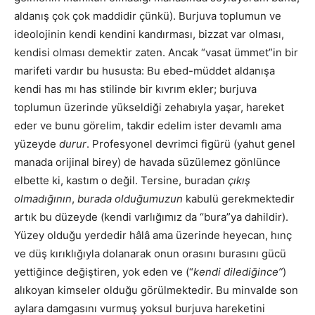
aldanış çok çok maddidir çünkü). Burjuva toplumun ve
ideolojinin kendi kendini kandırması, bizzat var olması,
kendisi olması demektir zaten. Ancak “vasat ümmet”in bir
marifeti vardır bu hususta: Bu ebed-müddet aldanışa
kendi has mı has stilinde bir kıvrım ekler; burjuva
toplumun üzerinde yükseldiği zehabıyla yaşar, hareket
eder ve bunu görelim, takdir edelim ister devamlı ama
yüzeyde
durur
. Profesyonel devrimci figürü (yahut genel
manada orijinal birey) de havada süzülemez gönlünce
elbette ki, kastım o değil. Tersine, buradan
çıkış
olmadığının
,
burada olduğumuzun
kabulü gerekmektedir
artık bu düzeyde (kendi varlığımız da “bura”ya dahildir).
Yüzey olduğu yerdedir hâlâ ama üzerinde heyecan, hınç
ve düş kırıklığıyla dolanarak onun orasını burasını gücü
yettiğince değiştiren, yok eden ve (“
kendi dilediğince”
)
alıkoyan kimseler olduğu görülmektedir. Bu minvalde son
aylara damgasını vurmuş yoksul burjuva hareketini