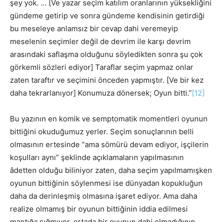
şey yok. … [Ve yazar seçim katılım oranlarının yüksekliğini
gündeme getirip ve sonra gündeme kendisinin getirdiği
bu meseleye anlamsız bir cevap dahi veremeyip
meselenin seçimler değil de devrim ile karşı devrim
arasındaki saflaşma olduğunu söyledikten sonra şu çok
görkemli sözleri ediyor] Taraflar seçim yapmaz onlar
zaten taraftır ve seçimini önceden yapmıştır. [Ve bir kez
daha tekrarlanıyor] Konumuza dönersek; Oyun bitti.”
[12]
Bu yazının en komik ve semptomatik momentleri oyunun
bittiğini okuduğumuz yerler. Seçim sonuçlarının belli
olmasının ertesinde “ama sömürü devam ediyor, işçilerin
koşulları aynı” şeklinde açıklamaların yapılmasının
âdetten olduğu biliniyor zaten, daha seçim yapılmamışken
oyunun bittiğinin söylenmesi ise dünyadan kopukluğun
daha da derinleşmiş olmasına işaret ediyor. Ama daha
realize olmamış bir oyunun bittiğinin iddia edilmesi
mantığa sığmıyor, ortada bir oyunun dahi olmadığının