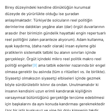
Birey düzeyindeki kendine dönüklüğün kurumsal
düzeyde de yürürlükte olduğu ise şuradan
anlaşılmaktadır: Türkiye’de solcuların reel politiğin
derinlerine daldıkları yegâne alan (dar) örgüt duvarlarının
arasıdır (her birimizin gündelik hayattaki engin repertuarlı
reel politiğini zaten paranteze alıyorum). Adam kullanma,
ayak kaydırma, (daha nadir olarak) insan eyleme gibi
pratiklerin sistematik tatbiki bu alanın sınırları içinde
gerçekleşir. Örgüt içindeki mikro reel politik makro reel
politiği engeller
[9]
ama tatbik edenler nazarında bir engel
olmasa gerektir bu aslında (tüm o ritüelleri vs. ile birlikte).
Siyasetçi olmaksızın siyasetçi elbiseleri içinde gezmek
böyle sürdürülebilir kılınır da ondan. Unutmamalıdır ki
insanın kendisini uzun erimli kandırarak kişiliğinin
varsayımsal bütünlüğünü gerçekliğe tercüme edebilmesi
için başkalarını da aynı konuda kandırması gerekmektedir
(zor bir iştir kuşkusuz ve yine bir dolu kimsenin takdir