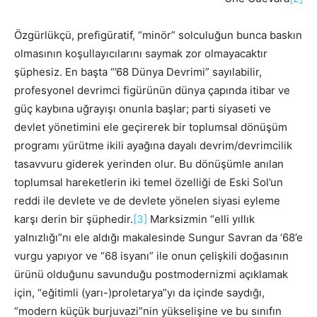
Özgürlükçü, prefigüratif, “minör” solculuğun bunca baskın
olmasının koşullayıcılarını saymak zor olmayacaktır
şüphesiz. En başta “’68 Dünya Devrimi” sayılabilir,
profesyonel devrimci figürünün dünya çapında itibar ve
güç kaybına uğrayışı onunla başlar; parti siyaseti ve
devlet yönetimini ele geçirerek bir toplumsal dönüşüm
programı yürütme ikili ayağına dayalı devrim/devrimcilik
tasavvuru giderek yerinden olur. Bu dönüşümle anılan
toplumsal hareketlerin iki temel özelliği de Eski Sol’un
reddi ile devlete ve de devlete yönelen siyasi eyleme
karşı derin bir şüphedir.
[3]
Marksizmin “elli yıllık
yalnızlığı”nı ele aldığı makalesinde Sungur Savran da ‘68’e
vurgu yapıyor ve “68 isyanı” ile onun çelişkili doğasının
ürünü olduğunu savunduğu postmodernizmi açıklamak
için, “eğitimli (yarı-)proletarya”yı da içinde saydığı,
“modern küçük burjuvazi”nin yükselişine ve bu sınıfın