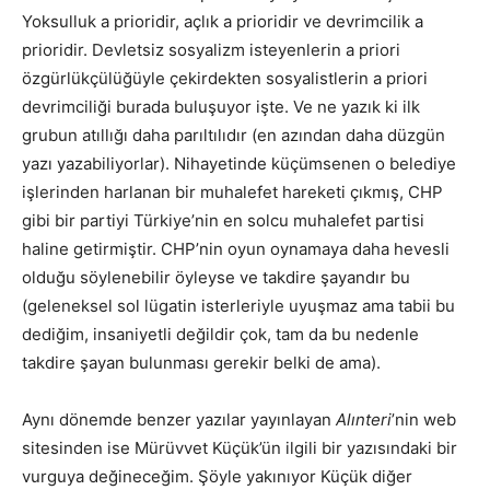
Yoksulluk a prioridir, açlık a prioridir ve devrimcilik a
prioridir. Devletsiz sosyalizm isteyenlerin a priori
özgürlükçülüğüyle çekirdekten sosyalistlerin a priori
devrimciliği burada buluşuyor işte. Ve ne yazık ki ilk
grubun atıllığı daha parıltılıdır (en azından daha düzgün
yazı yazabiliyorlar). Nihayetinde küçümsenen o belediye
işlerinden harlanan bir muhalefet hareketi çıkmış, CHP
gibi bir partiyi Türkiye’nin en solcu muhalefet partisi
haline getirmiştir. CHP’nin oyun oynamaya daha hevesli
olduğu söylenebilir öyleyse ve takdire şayandır bu
(geleneksel sol lügatin isterleriyle uyuşmaz ama tabii bu
dediğim, insaniyetli değildir çok, tam da bu nedenle
takdire şayan bulunması gerekir belki de ama).
Aynı dönemde benzer yazılar yayınlayan
Alınteri
’nin web
sitesinden ise Mürüvvet Küçük’ün ilgili bir yazısındaki bir
vurguya değineceğim. Şöyle yakınıyor Küçük diğer