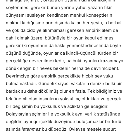
söylenmesi gerekir bunun yerine yahut yazarın fikir
dünyasını süsleyen kendinden menkul konseptlerin
makbul kıldığı sınırların dışında kalan her şeyin, o berbat
ve çok da ciddiye alınmaması gereken ampirik âlem de
dahil olmak üzere, bütünüyle bir oyun kabul edilmesi
gerekir (ki oyunların da hakkı yenmektedir aslında böyle
düşünüldüğünde, oyunlar da ikincil-üçüncül türden bir
gerçekliğe devredilmektedir, halbuki oyunları kazanmaya
dönük engin bir heves beklenir herhalde devrimciden).
Devrimciye göre ampirik gerçeklikte hiçbir şey vuku
bulmamaktadır. Gündelik siyasi vakalarla denize belki bir
bardak su daha dökülmüş olur en fazla. Tek bildiğimiz ve
tek önemli olan insanların yoksul, aç oldukları ve gerçek
bir değişimin bu yoksulluk ve açlıktan geleceğidir.
Dolayısıyla seçimler ile yoksulluk aynı varlık statüsünde
değildir, aynı gerçeklik düzeyinde buluşamazlar bir türlü,
aslında
istenmez
bu düpedüz. Öyleyse mesele şudur: