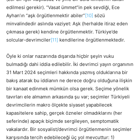
edilmesi gerekir). “Vasat ümmet”in pek sevdiği, Ece
Ayhan’ın “aşk örgütlenmektir abiler”
[10]
sözü
minvalindedir aslında vaziyet: Aşk (herhalde itiraz eden
çıkmasa gerek) kendine örgütlenmektir. Türkiye’de
solcular-devrimciler
[11]
kendilerine örgütlenmektedir.
Öyle ki onlar nazarında dışarıda hiçbir şeyin vuku
bulmadığı dahi iddia edilebilir. İki devrimci yayın organının
31 Mart 2024 seçimleri hakkında yazmış olduklarına bir
bakış atarak bu iddianın ne derece doğru olduğuna ilişkin
bir kanaat edinmek mümkün olsa gerek. Seçime yönelik
tavırları ele almamın arkasında şu var; seçimler Türkiyeli
devrimcilerin makro ölçekte siyaset yapabilecek
kapasitelere sahip, gerçek özneler olmadıklarını (her
seferinde) apaçık biçimde sergileyen, semptomatik
vakalardır. Bir sosyalist/devrimci örgütlenmenin seçimler
karşısında tercih edebileceği üç yol mevcuttur: 1)