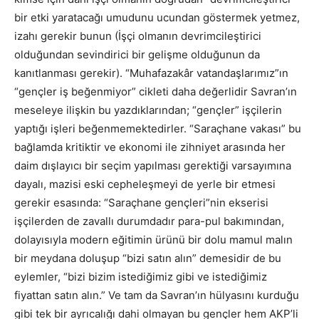
bir etki yaratacağı umudunu ucundan göstermek yetmez,
izahı gerekir bunun (İşçi olmanın devrimcileştirici
olduğundan sevindirici bir gelişme olduğunun da
kanıtlanması gerekir). “Muhafazakâr vatandaşlarımız”ın
“gençler iş beğenmiyor” cikleti daha değerlidir Savran’ın
meseleye ilişkin bu yazdıklarından; “gençler” işçilerin
yaptığı işleri beğenmemektedirler. “Saraçhane vakası” bu
bağlamda kritiktir ve ekonomi ile zihniyet arasında her
daim dışlayıcı bir seçim yapılması gerektiği varsayımına
dayalı, mazisi eski cepheleşmeyi de yerle bir etmesi
gerekir esasında: “Saraçhane gençleri”nin ekserisi
işçilerden de zavallı durumdadır para-pul bakımından,
dolayısıyla modern eğitimin ürünü bir dolu mamul malın
bir meydana doluşup “bizi satın alın” demesidir de bu
eylemler, “bizi bizim istediğimiz gibi ve istediğimiz
fiyattan satın alın.” Ve tam da Savran’ın hülyasını kurduğu
gibi tek bir ayrıcalığı dahi olmayan bu gençler hem AKP’li