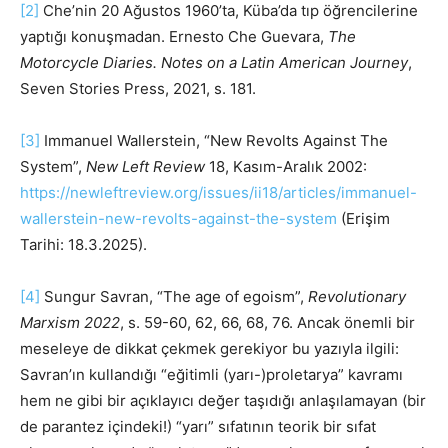
[2]
Che’nin 20 Ağustos 1960’ta, Küba’da tıp öğrencilerine
yaptığı konuşmadan. Ernesto Che Guevara,
The
Motorcycle Diaries. Notes on a Latin American Journey
,
Seven Stories Press, 2021, s. 181.
[3]
Immanuel Wallerstein, “New Revolts Against The
System”,
New Left Review
18, Kasım-Aralık 2002:
https://newleftreview.org/issues/ii18/articles/immanuel-
wallerstein-new-revolts-against-the-system
(Erişim
Tarihi: 18.3.2025).
[4]
Sungur Savran, “The age of egoism”,
Revolutionary
Marxism 2022
, s. 59-60, 62, 66, 68, 76. Ancak önemli bir
meseleye de dikkat çekmek gerekiyor bu yazıyla ilgili:
Savran’ın kullandığı “eğitimli (yarı-)proletarya” kavramı
hem ne gibi bir açıklayıcı değer taşıdığı anlaşılamayan (bir
de parantez içindeki!) “yarı” sıfatının teorik bir sıfat