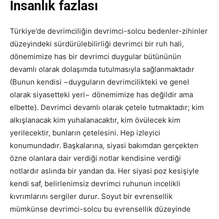
İnsanlık fazlası
Türkiye’de devrimciliğin devrimci-solcu bedenler-zihinler
düzeyindeki sürdürülebilirliği devrimci bir ruh hali,
dönemimize has bir devrimci duygular bütününün
devamlı olarak dolaşımda tutulmasıyla sağlanmaktadır
(Bunun kendisi −duyguların devrimcilikteki ve genel
olarak siyasetteki yeri− dönemimize has değildir ama
elbette). Devrimci devamlı olarak çetele tutmaktadır; kim
alkışlanacak kim yuhalanacaktır, kim övülecek kim
yerilecektir, bunların çetelesini. Hep izleyici
konumundadır. Başkalarına, siyasi bakımdan gerçekten
özne olanlara dair verdiği notlar kendisine verdiği
notlardır aslında bir yandan da. Her siyasi poz kesişiyle
kendi saf, belirlenimsiz devrimci ruhunun incelikli
kıvrımlarını sergiler durur. Soyut bir evrensellik
mümkünse devrimci-solcu bu evrensellik düzeyinde