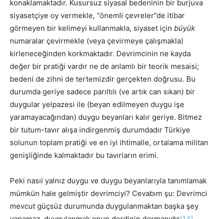
konaklamaktadır. Kusursuz siyasal bedeninin bir burjuva
siyasetçiye oy vermekle, “önemli çevreler”de itibar
görmeyen bir kelimeyi kullanmakla, siyaset için
büyük
numaralar çevirmekle (veya çevirmeye çalışmakla)
kirleneceğinden korkmaktadır. Devrimcinin ne kayda
değer bir pratiği vardır ne de anlamlı bir teorik mesaisi;
bedeni de zihni de tertemizdir gerçekten doğrusu. Bu
durumda geriye sadece parıltılı (ve artık can sıkan) bir
duygular yelpazesi ile (beyan edilmeyen duygu işe
yaramayacağından) duygu beyanları kalır geriye. Bitmez
bir tutum-tavır alışa indirgenmiş durumdadır Türkiye
solunun toplam pratiği ve en iyi ihtimalle, ortalama militan
genişliğinde kalmaktadır bu tavırların erimi.
Peki nasıl yalnız duygu ve duygu beyanlarıyla tanımlamak
mümkün hale gelmiştir devrimciyi? Cevabım şu: Devrimci
mevcut güçsüz durumunda duygulanmaktan başka şey
yapamaz, duygulanmak onun derdinin dermanıdır
[14]
,