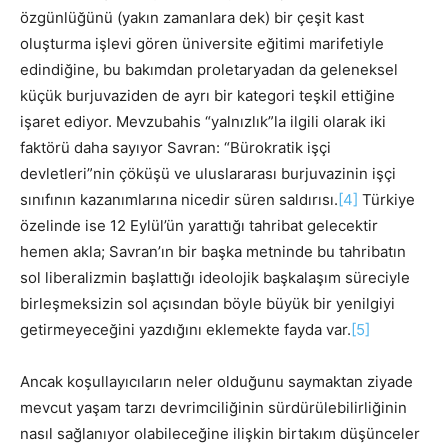
özgünlüğünü (yakın zamanlara dek) bir çeşit kast
oluşturma işlevi gören üniversite eğitimi marifetiyle
edindiğine, bu bakımdan proletaryadan da geleneksel
küçük burjuvaziden de ayrı bir kategori teşkil ettiğine
işaret ediyor. Mevzubahis “yalnızlık”la ilgili olarak iki
faktörü daha sayıyor Savran: “Bürokratik işçi
devletleri”nin çöküşü ve uluslararası burjuvazinin işçi
sınıfının kazanımlarına nicedir süren saldırısı.
[4]
Türkiye
özelinde ise 12 Eylül’ün yarattığı tahribat gelecektir
hemen akla; Savran’ın bir başka metninde bu tahribatın
sol liberalizmin başlattığı ideolojik başkalaşım süreciyle
birleşmeksizin sol açısından böyle büyük bir yenilgiyi
getirmeyeceğini yazdığını eklemekte fayda var.
[5]
Ancak koşullayıcıların neler olduğunu saymaktan ziyade
mevcut yaşam tarzı devrimciliğinin sürdürülebilirliğinin
nasıl sağlanıyor olabileceğine ilişkin birtakım düşünceler