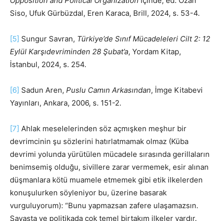
Opposition and Political Organization
içinde, ed. Ozan
Siso, Ufuk Gürbüzdal, Eren Karaca, Brill, 2024, s. 53-4.
[5]
Sungur Savran,
Türkiye’de Sınıf Mücadeleleri Cilt 2: 12
Eylül Karşıdevriminden 28 Şubat’a
, Yordam Kitap,
İstanbul, 2024, s. 254.
[6]
Sadun Aren,
Puslu Camın Arkasından
, İmge Kitabevi
Yayınları, Ankara, 2006, s. 151-2.
[7]
Ahlak meselelerinden söz açmışken meşhur bir
devrimcinin şu sözlerini hatırlatmamak olmaz (Küba
devrimi yolunda yürütülen mücadele sırasında gerillaların
benimsemiş olduğu, sivillere zarar vermemek, esir alınan
düşmanlara kötü muamele etmemek gibi etik ilkelerden
konuşulurken söyleniyor bu, üzerine basarak
vurguluyorum): “Bunu yapmazsan zafere ulaşamazsın.
Savaşta ve politikada çok temel birtakım ilkeler vardır.