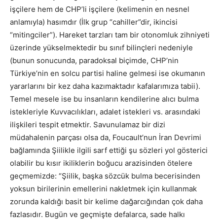
işçilere hem de CHP’li işçilere (kelimenin en nesnel
anlamıyla) hasımdır (İlk grup “cahiller”dir, ikincisi
“mitingciler”). Hareket tarzları tam bir otonomluk zihniyeti
üzerinde yükselmektedir bu sınıf bilinçleri nedeniyle
(bunun sonucunda, paradoksal biçimde, CHP’nin
Türkiye’nin en solcu partisi haline gelmesi ise okumanın
yararlarını bir kez daha kazımaktadır kafalarımıza tabii).
Temel mesele ise bu insanların kendilerine alıcı bulma
istekleriyle Kuvvacılıkları, adalet istekleri vs. arasındaki
ilişkileri tespit etmektir. Savunulamaz bir dizi
müdahalenin parçası olsa da, Foucault’nun İran Devrimi
bağlamında Şiilikle ilgili sarf ettiği şu sözleri yol gösterici
olabilir bu kısır ikiliklerin boğucu arazisinden ötelere
geçmemizde: “Şiilik, başka sözcük bulma becerisinden
yoksun birilerinin emellerini nakletmek için kullanmak
zorunda kaldığı basit bir kelime dağarcığından çok daha
fazlasıdır. Bugün ve geçmişte defalarca, sade halkı