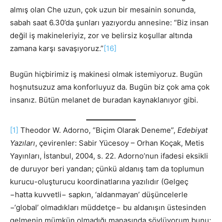
almış olan Che uzun, çok uzun bir mesainin sonunda,
sabah saat 6.30’da şunları yazıyordu annesine: “Biz insan
değil iş makineleriyiz, zor ve belirsiz koşullar altında
zamana karşı savaşıyoruz.”
[16]
Bugün hiçbirimiz iş makinesi olmak istemiyoruz. Bugün
hoşnutsuzuz ama konforluyuz da. Bugün biz çok ama çok
insanız. Bütün melanet de buradan kaynaklanıyor gibi.
[1]
Theodor W. Adorno, “Biçim Olarak Deneme”,
Edebiyat
Yazıları
, çevirenler: Sabir Yücesoy – Orhan Koçak, Metis
Yayınları, İstanbul, 2004, s. 22. Adorno’nun ifadesi eksikli
de duruyor beri yandan; çünkü aldanış tam da toplumun
kurucu-oluşturucu koordinatlarına yazılıdır (Gelgeç
−hatta kuvvetli− sapkın, ‘aldanmayan’ düşüncelerle
−‘global’ olmadıkları müddetçe− bu aldanışın üstesinden
gelmenin mümkün olmadığı manasında söylüyorum bunu;