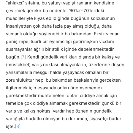
“ahlakçı” sıfatını, bu yaftayı yapıştıranların kendisine
çevirmek gerekir bu nedenle. ’60’lar-‘70’lerdeki
muadilleriyle kıyas edildiğinde bugünün solcusunun
insaniyetten çok daha fazla pay almış olduğu, daha
vicdanlı olduğu söylenebilir bu bakımdan. Eksik vicdan
geniş repertuarlı bir eylemciliği getirmişken vicdanı
susmayanlar ağrılı bir atıllık içinde debelenmektedir
bugün.
[7]
Kendi gündelik varlıkları dışında bir kalkış ve
(müstakbel) varış noktası olmayanların, üzerlerine düşen
yansımalarla meşgul halde yaşayacak olmaları bir
zorunluluktur hep; bu bakımdan başkalarıyla gerçekten
ilgilenmek için esasında onları önemsememek
gerekmektedir muhtemelen, onları ciddiye almak için
temelde çok ciddiye almamak gerekmektedir, çünkü bir
varış ve kalkış noktası vardır hep öznenin gündelik
varlığıyla hudutlu olmayan bu durumda, siyasetçi budur
işte.
[8]