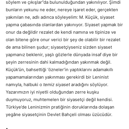
söylem ve çıkışlar”da bulunulduğundan yakınılıyor. Şimdi
bunların yekunu ne eder, nereye işaret eder, gerçekten
yakınılan ne, adlı adınca söyleyelim: M. Küçük, siyaset
yapma çabasında olanlardan yakınıyor. Siyaset yapmak bir
onur da değildir rezalet de kendi namına ve tipinize ve
olan bitene göre onur verici bir şey de olabilir bir rezalet
de ama bilinen şudur; siyasetçiyseniz sizden siyaset
yapmanız beklenir, yaşlı gözlerle dünyada insaf diye bir
şeyin zerresinin dahi kalmadığından yakınmak değil.
Küçük’ün, bahsettiği ‘özneler’in yaptıklarını adamakıllı
yapamamalarından yakınması gerekirdi bir Leninist
namıyla, halbuki o
temiz siyaset
aradığını söylüyor.
Yazarımızın iyi niyetli olduğundan zerre kuşku
duymuyoruz, muhtemelen bir siyasetçi değil kendisi.
Türkiye’de Leninizmin pratiğinin doruklarında dolaşan
yegâne siyasetçinin Devlet Bahçeli olması üzücüdür.