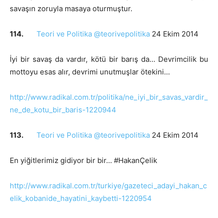
savaşın zoruyla masaya oturmuştur.
114.
Teori ve Politika @teorivepolitika
24 Ekim 2014
İyi bir savaş da vardır, kötü bir barış da… Devrimcilik bu
mottoyu esas alır, devrimi unutmuşlar ötekini…
http://www.radikal.com.tr/politika/ne_iyi_bir_savas_vardir_
ne_de_kotu_bir_baris-1220944
113.
Teori ve Politika @teorivepolitika
24 Ekim 2014
En yiğitlerimiz gidiyor bir bir… #HakanÇelik
http://www.radikal.com.tr/turkiye/gazeteci_adayi_hakan_c
elik_kobanide_hayatini_kaybetti-1220954