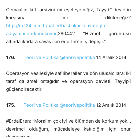
Cemaat’in kirli arşivini mi eşeleyeceğiz, Tayyibî devletin
karşısına mı dikileceğiz?
http://m.t24.com.tr/haber/basbakan-davutoglu-
adiyamanda-konusuyor
,280442 “Hizmet görüntüsü
altında iktidara savaş ilan ederlerse iş değişir.”
176.
Teori ve Politika @teorivepolitika
14 Aralık 2014
Operasyon vesilesiyle saf liberaller ve bön ulusalcılara: İki
taraf da amel ortağıdır ve operasyon devletli Tayyip’i
güçlendirecektir.
175.
Teori ve Politika @teorivepolitika
12 Aralık 2014
#ErdalEren: “Moralim çok iyi ve ölümden de korkum yok…
devrimci olduğum, mücadeleye katıldığım için onur
duyuyorum.