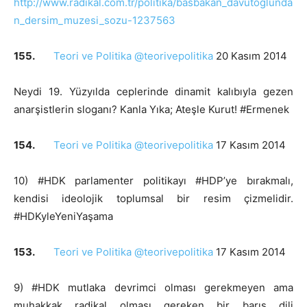
http://www.radikal.com.tr/politika/basbakan_davutoglunda
n_dersim_muzesi_sozu-1237563
155.
Teori ve Politika @teorivepolitika
20 Kasım 2014
Neydi 19. Yüzyılda ceplerinde dinamit kalıbıyla gezen
anarşistlerin sloganı? Kanla Yıka; Ateşle Kurut! #Ermenek
154.
Teori ve Politika @teorivepolitika
17 Kasım 2014
10) #HDK parlamenter politikayı #HDP’ye bırakmalı,
kendisi ideolojik toplumsal bir resim çizmelidir.
#HDKyleYeniYaşama
153.
Teori ve Politika @teorivepolitika
17 Kasım 2014
9) #HDK mutlaka devrimci olması gerekmeyen ama
muhakkak radikal olması gereken bir barış dili