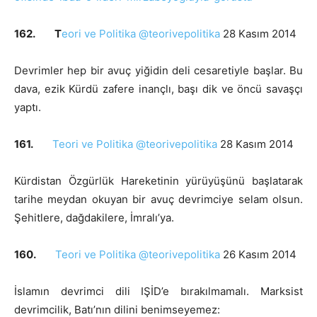
162. T
eori ve Politika @teorivepolitika
28 Kasım 2014
Devrimler hep bir avuç yiğidin deli cesaretiyle başlar. Bu
dava, ezik Kürdü zafere inançlı, başı dik ve öncü savaşçı
yaptı.
161.
Teori ve Politika @teorivepolitika
28 Kasım 2014
Kürdistan Özgürlük Hareketinin yürüyüşünü başlatarak
tarihe meydan okuyan bir avuç devrimciye selam olsun.
Şehitlere, dağdakilere, İmralı’ya.
160.
Teori ve Politika @teorivepolitika
26 Kasım 2014
İslamın devrimci dili IŞİD’e bırakılmamalı. Marksist
devrimcilik, Batı’nın dilini benimseyemez: