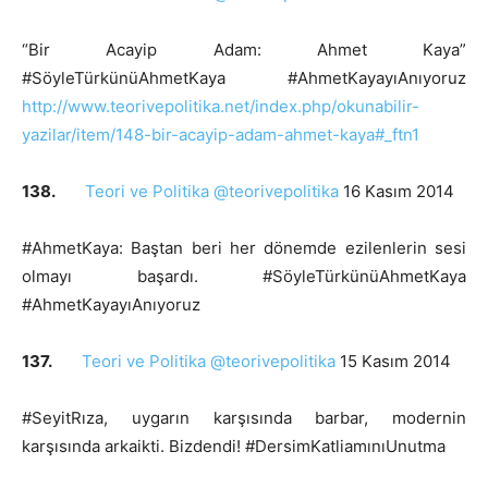
“Bir Acayip Adam: Ahmet Kaya”
#SöyleTürkünüAhmetKaya #AhmetKayayıAnıyoruz
http://www.teorivepolitika.net/index.php/okunabilir-
yazilar/item/148-bir-acayip-adam-ahmet-kaya#_ftn1
138.
Teori ve Politika @teorivepolitika
16 Kasım 2014
#AhmetKaya: Baştan beri her dönemde ezilenlerin sesi
olmayı başardı. #SöyleTürkünüAhmetKaya
#AhmetKayayıAnıyoruz
137.
Teori ve Politika @teorivepolitika
15 Kasım 2014
#SeyitRıza, uygarın karşısında barbar, modernin
karşısında arkaikti. Bizdendi! #DersimKatliamınıUnutma