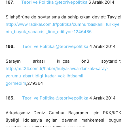
167.
Teori ve Politika @teorivepolitika
6 Aralık 2014
Silahşörüne de soytarısına da sahip çıkan devlet: Tayyip!
http://www.radikal.com.tr/politika/cumhurbaskani_turkiye
nin_buyuk_sanatcisi_linc_ediliyor-1246486
166.
Teori ve Politika @teorivepolitika
4 Aralık 2014
Sarayın arkası kılıçsa önü soytarıdır:
http://m.t24.com.tr/haber/hulya-avsardan-ak-saray-
yorumu-abartildigi-kadar-yok-ihtisamli-
gormedim
,279364
165.
Teori ve Politika @teorivepolitika
4 Aralık 2014
Arkadaşımız Deniz Cumhur Başaraner için PKK/KCK
üyeliği iddiasıyla açılan davanın mahkemesi bugün