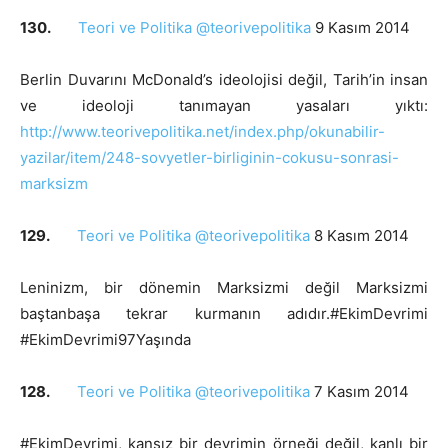
130.
Teori ve Politika @teorivepolitika
9 Kasım 2014
Berlin Duvarını McDonald’s ideolojisi değil, Tarih’in insan
ve ideoloji tanımayan yasaları yıktı:
http://www.teorivepolitika.net/index.php/okunabilir-
yazilar/item/248-sovyetler-birliginin-cokusu-sonrasi-
marksizm
129.
Teori ve Politika @teorivepolitika
8 Kasım 2014
Leninizm, bir dönemin Marksizmi değil Marksizmi
baştanbaşa tekrar kurmanın adıdır.#EkimDevrimi
#EkimDevrimi97Yaşında
128.
Teori ve Politika @teorivepolitika
7 Kasım 2014
#EkimDevrimi, kansız bir devrimin örneği değil, kanlı bir