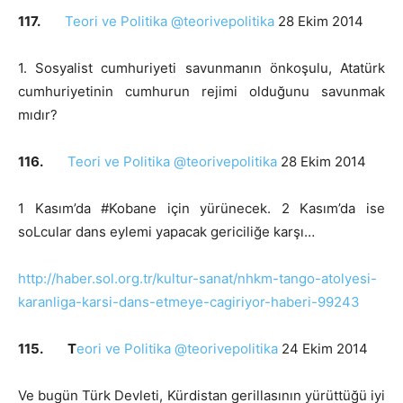
117.
Teori ve Politika @teorivepolitika
28 Ekim 2014
1. Sosyalist cumhuriyeti savunmanın önkoşulu, Atatürk
cumhuriyetinin cumhurun rejimi olduğunu savunmak
mıdır?
116.
Teori ve Politika @teorivepolitika
28 Ekim 2014
1 Kasım’da #Kobane için yürünecek. 2 Kasım’da ise
soLcular dans eylemi yapacak gericiliğe karşı…
http://haber.sol.org.tr/kultur-sanat/nhkm-tango-atolyesi-
karanliga-karsi-dans-etmeye-cagiriyor-haberi-99243
115. T
eori ve Politika @teorivepolitika
24 Ekim 2014
Ve bugün Türk Devleti, Kürdistan gerillasının yürüttüğü iyi