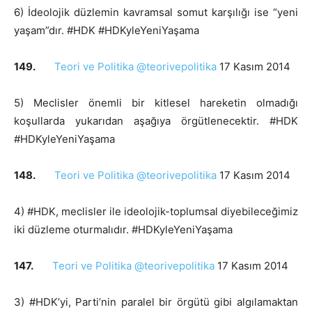
6) İdeolojik düzlemin kavramsal somut karşılığı ise “yeni
yaşam”dır. #HDK #HDKyleYeniYaşama
149.
Teori ve Politika @teorivepolitika
17 Kasım 2014
5) Meclisler önemli bir kitlesel hareketin olmadığı
koşullarda yukarıdan aşağıya örgütlenecektir. #HDK
#HDKyleYeniYaşama
148.
Teori ve Politika @teorivepolitika
17 Kasım 2014
4) #HDK, meclisler ile ideolojik-toplumsal diyebileceğimiz
iki düzleme oturmalıdır. #HDKyleYeniYaşama
147.
Teori ve Politika @teorivepolitika
17 Kasım 2014
3) #HDK’yi, Parti’nin paralel bir örgütü gibi algılamaktan