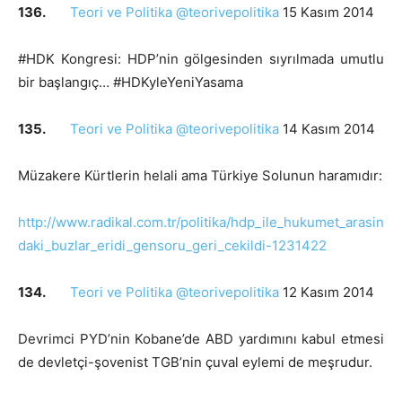
136.
Teori ve Politika @teorivepolitika
15 Kasım 2014
#HDK Kongresi: HDP’nin gölgesinden sıyrılmada umutlu
bir başlangıç… #HDKyleYeniYasama
135.
Teori ve Politika @teorivepolitika
14 Kasım 2014
Müzakere Kürtlerin helali ama Türkiye Solunun haramıdır:
http://www.radikal.com.tr/politika/hdp_ile_hukumet_arasin
daki_buzlar_eridi_gensoru_geri_cekildi-1231422
134.
Teori ve Politika @teorivepolitika
12 Kasım 2014
Devrimci PYD’nin Kobane’de ABD yardımını kabul etmesi
de devletçi-şovenist TGB’nin çuval eylemi de meşrudur.