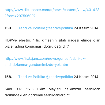
http://www.diclehaber.com/tr/news/content/view/431428
?from=297596097
159.
Teori ve Politika @teorivepolitika
24 Kasım 2014
HDP’ye eleştiri: “Hiç kimsenin silah iradesi elinde olan
bizler adına konuşması doğru değildir.”
http://www.firatajans.com/news/guncel/sabri-ok-
silahsizlanma-gundemimizde-yok.htm
158.
Teori ve Politika @teorivepolitika
24 Kasım 2014
Sabri Ok: “6-8 Ekim olayları halkımızın serhıldan
tarihindeki en görkemli serhıldanlardır.”