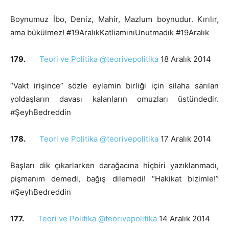
Boynumuz İbo, Deniz, Mahir, Mazlum boynudur. Kırılır,
ama bükülmez! #19AralıkKatliamınıUnutmadık #19Aralık
179.
Teori ve Politika @teorivepolitika
18 Aralık 2014
“Vakt irişince” sözle eylemin birliği için silaha sarılan
yoldaşların davası kalanların omuzları üstündedir.
#ŞeyhBedreddin
178.
Teori ve Politika @teorivepolitika
17 Aralık 2014
Başları dik çıkarlarken darağacına hiçbiri yazıklanmadı,
pişmanım demedi, bağış dilemedi! “Hakikat bizimle!”
#ŞeyhBedreddin
177.
Teori ve Politika @teorivepolitika
14 Aralık 2014