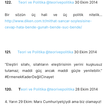
122.
Teori ve Politika @teorivepolitika
30 Ekim 2014
Bir sözün üç hali ve üç politik nitelik…
http://www.diken.com.tr/mithat-sancar-soylesisine-
cevap-hata-bende-gunah-bende-suc-bende/
121.
Teori ve Politika @teorivepolitika
30 Ekim 2014
“Eleştiri silahı, silahların eleştirisinin yerini kuşkusuz
tutamaz; maddi güç ancak maddi güçle yenilebilir.”
#ErmenekKaderDeğilCinayet
120. T
eori ve Politika @teorivepolitika
28 Ekim 2014
4. Yarın 29 Ekim: Marx Cumhuriyetçiydi ama biz olamayız!