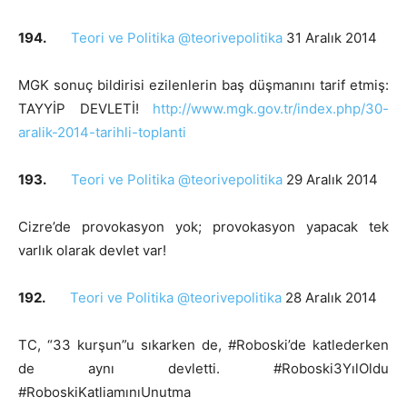
194.
Teori ve Politika @teorivepolitika
31 Aralık 2014
MGK sonuç bildirisi ezilenlerin baş düşmanını tarif etmiş:
TAYYİP DEVLETİ!
http://www.mgk.gov.tr/index.php/30-
aralik-2014-tarihli-toplanti
193.
Teori ve Politika @teorivepolitika
29 Aralık 2014
Cizre’de provokasyon yok; provokasyon yapacak tek
varlık olarak devlet var!
192.
Teori ve Politika @teorivepolitika
28 Aralık 2014
TC, “33 kurşun”u sıkarken de, #Roboski’de katlederken
de aynı devletti. #Roboski3YılOldu
#RoboskiKatliamınıUnutma