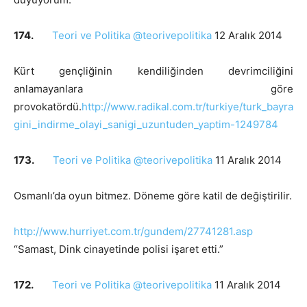
174.
Teori ve Politika @teorivepolitika
12 Aralık 2014
Kürt gençliğinin kendiliğinden devrimciliğini
anlamayanlara göre
provokatördü.
http://www.radikal.com.tr/turkiye/turk_bayra
gini_indirme_olayi_sanigi_uzuntuden_yaptim-1249784
173.
Teori ve Politika @teorivepolitika
11 Aralık 2014
Osmanlı’da oyun bitmez. Döneme göre katil de değiştirilir.
http://www.hurriyet.com.tr/gundem/27741281.asp
“Samast, Dink cinayetinde polisi işaret etti.”
172.
Teori ve Politika @teorivepolitika
11 Aralık 2014