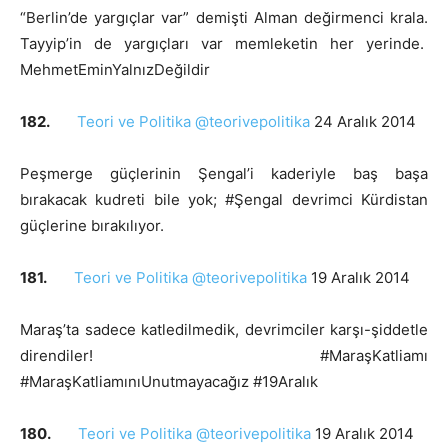
“Berlin’de yargıçlar var” demişti Alman değirmenci krala.
Tayyip’in de yargıçları var memleketin her yerinde.
MehmetEminYalnızDeğildir
182.
Teori ve Politika @teorivepolitika
24 Aralık 2014
Peşmerge güçlerinin Şengal’i kaderiyle baş başa
bırakacak kudreti bile yok; #Şengal devrimci Kürdistan
güçlerine bırakılıyor.
181.
Teori ve Politika @teorivepolitika
19 Aralık 2014
Maraş’ta sadece katledilmedik, devrimciler karşı-şiddetle
direndiler! #MaraşKatliamı
#MaraşKatliamınıUnutmayacağız #19Aralık
180.
Teori ve Politika @teorivepolitika
19 Aralık 2014