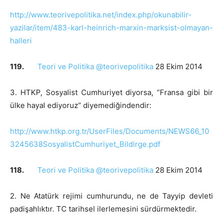
http://www.teorivepolitika.net/index.php/okunabilir-
yazilar/item/483-karl-heinrich-marxin-marksist-olmayan-
halleri
119.
Teori ve Politika @teorivepolitika
28 Ekim 2014
3. HTKP, Sosyalist Cumhuriyet diyorsa, “Fransa gibi bir
ülke hayal ediyoruz” diyemediğindendir:
http://www.htkp.org.tr/UserFiles/Documents/NEWS66_10
3245638SosyalistCumhuriyet_Bildirge.pdf
118.
Teori ve Politika @teorivepolitika
28 Ekim 2014
2. Ne Atatürk rejimi cumhurundu, ne de Tayyip devleti
padişahlıktır. TC tarihsel ilerlemesini sürdürmektedir.