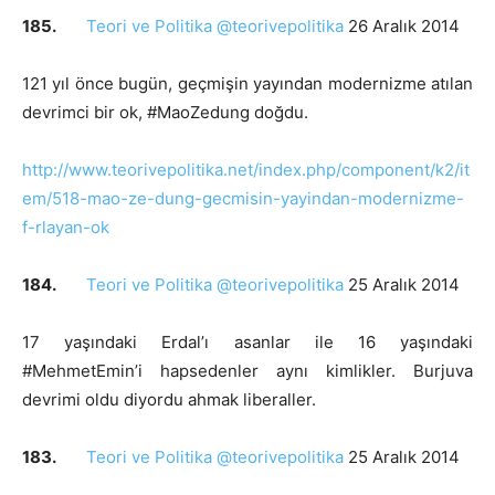
185.
Teori ve Politika @teorivepolitika
26 Aralık 2014
121 yıl önce bugün, geçmişin yayından modernizme atılan
devrimci bir ok, #MaoZedung doğdu.
http://www.teorivepolitika.net/index.php/component/k2/it
em/518-mao-ze-dung-gecmisin-yayindan-modernizme-
f-rlayan-ok
184.
Teori ve Politika @teorivepolitika
25 Aralık 2014
17 yaşındaki Erdal’ı asanlar ile 16 yaşındaki
#MehmetEmin’i hapsedenler aynı kimlikler. Burjuva
devrimi oldu diyordu ahmak liberaller.
183.
Teori ve Politika @teorivepolitika
25 Aralık 2014