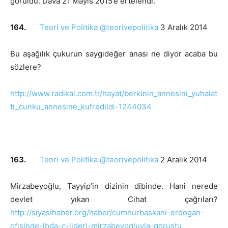
görüldü. Dava 21 Mayıs 2015’e ertelendi.
164.
Teori ve Politika @teorivepolitika
3 Aralık 2014
Bu aşağılık çukurun saygıdeğer anası ne diyor acaba bu
sözlere?
http://www.radikal.com.tr/hayat/berkinin_annesini_yuhalat
ti_cunku_annesine_kufredildi-1244034
163.
Teori ve Politika @teorivepolitika
2 Aralık 2014
Mirzabeyoğlu, Tayyip’in dizinin dibinde. Hani nerede
devlet yıkan Cihat çağrıları?
http://siyasihaber.org/haber/cumhurbaskani-erdogan-
ofisinde-ibda-c-lideri-mirzabeyogluyla-gorustu