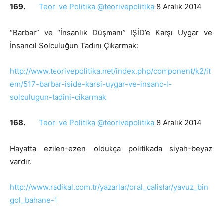
169.
Teori ve Politika @teorivepolitika
8 Aralık 2014
“Barbar” ve “İnsanlık Düşmanı” IŞİD’e Karşı Uygar ve
İnsancıl Solculuğun Tadını Çıkarmak:
http://www.teorivepolitika.net/index.php/component/k2/it
em/517-barbar-iside-karsi-uygar-ve-insanc-l-
solculugun-tadini-cikarmak
168.
Teori ve Politika @teorivepolitika
8 Aralık 2014
Hayatta ezilen-ezen oldukça politikada siyah-beyaz
vardır.
http://www.radikal.com.tr/yazarlar/oral_calislar/yavuz_bin
gol_bahane-1