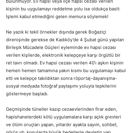
bulunmuyor. Ev hapsi veya ilçe hapsi cezası verilen
kişinin bu uygulamayı reddetme yolu ise oldukça basit:
İşlemi kabul etmediğini gelen memura söylemek!
Ne yazık ki tekil örnekler dışında gerek Boğaziçi
direnişinde gerekse de Kadıköy’de 4 Şubat günü yapılan
Birleşik Mücadele Güçleri eyleminde ev hapsi cezası
verilen kişilerde, elektronik kelepçeye karşı örgütlü bir
ret tavrı olmadı. Ev hapsi cezası verilen 40’ı aşkın kişinin
hemen hemen tamamına yakın kısmı bu uygulamayı kabul
etti ve kelepçe takıldıktan sonra röportaj-dayanışma-
sosyal medyada fotoğraf paylaşımı yoluyla tepkilerini
göstermeye başladı.
Geçmişinde tüneller kazıp cezaevlerinden firar eden,
hapishanelerdeki kötü uygulamalara karşı açlık grevleri
ve ölüm oruçları yapan, yıllardır ayakta sayım, sohbet,
görüş vb. konularda büyük bedellerle devletin yap