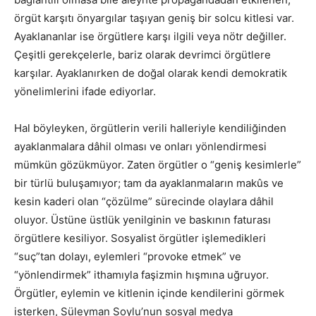
örgüt karşıtı önyargılar taşıyan geniş bir solcu kitlesi var.
Ayaklananlar ise örgütlere karşı ilgili veya nötr değiller.
Çeşitli gerekçelerle, bariz olarak devrimci örgütlere
karşılar. Ayaklanırken de doğal olarak kendi demokratik
yönelimlerini ifade ediyorlar.
Hal böyleyken, örgütlerin verili halleriyle kendiliğinden
ayaklanmalara dâhil olması ve onları yönlendirmesi
mümkün gözükmüyor. Zaten örgütler o “geniş kesimlerle”
bir türlü buluşamıyor; tam da ayaklanmaların makûs ve
kesin kaderi olan “çözülme” sürecinde olaylara dâhil
oluyor. Üstüne üstlük yenilginin ve baskının faturası
örgütlere kesiliyor. Sosyalist örgütler işlemedikleri
“suç”tan dolayı, eylemleri “provoke etmek” ve
“yönlendirmek” ithamıyla faşizmin hışmına uğruyor.
Örgütler, eylemin ve kitlenin içinde kendilerini görmek
isterken, Süleyman Soylu’nun sosyal medya