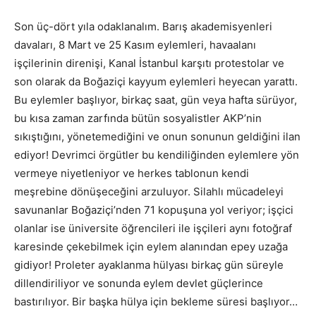
Son üç-dört yıla odaklanalım. Barış akademisyenleri
davaları, 8 Mart ve 25 Kasım eylemleri, havaalanı
işçilerinin direnişi, Kanal İstanbul karşıtı protestolar ve
son olarak da Boğaziçi kayyum eylemleri heyecan yarattı.
Bu eylemler başlıyor, birkaç saat, gün veya hafta sürüyor,
bu kısa zaman zarfında bütün sosyalistler AKP’nin
sıkıştığını, yönetemediğini ve onun sonunun geldiğini ilan
ediyor! Devrimci örgütler bu kendiliğinden eylemlere yön
vermeye niyetleniyor ve herkes tablonun kendi
meşrebine dönüşeceğini arzuluyor. Silahlı mücadeleyi
savunanlar Boğaziçi’nden 71 kopuşuna yol veriyor; işçici
olanlar ise üniversite öğrencileri ile işçileri aynı fotoğraf
karesinde çekebilmek için eylem alanından epey uzağa
gidiyor! Proleter ayaklanma hülyası birkaç gün süreyle
dillendiriliyor ve sonunda eylem devlet güçlerince
bastırılıyor. Bir başka hülya için bekleme süresi başlıyor…