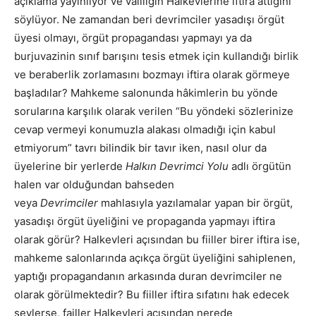
açıklama yayınlıyor ve valiliğin Halkevlerine iftira attığını
söylüyor. Ne zamandan beri devrimciler yasadışı örgüt
üyesi olmayı, örgüt propagandası yapmayı ya da
burjuvazinin sınıf barışını tesis etmek için kullandığı birlik
ve beraberlik zorlamasını bozmayı iftira olarak görmeye
başladılar? Mahkeme salonunda hâkimlerin bu yönde
sorularına karşılık olarak verilen “Bu yöndeki sözlerinize
cevap vermeyi konumuzla alakası olmadığı için kabul
etmiyorum” tavrı bilindik bir tavır iken, nasıl olur da
üyelerine bir yerlerde
Halkın Devrimci Yolu
adlı örgütün
halen var olduğundan bahseden
veya
Devrimciler
mahlasıyla yazılamalar yapan bir örgüt,
yasadışı örgüt üyeliğini ve propaganda yapmayı iftira
olarak görür? Halkevleri açısından bu fiiller birer iftira ise,
mahkeme salonlarında açıkça örgüt üyeliğini sahiplenen,
yaptığı propagandanın arkasında duran devrimciler ne
olarak görülmektedir? Bu fiiller iftira sıfatını hak edecek
şeylerse, failler Halkevleri açısından nerede