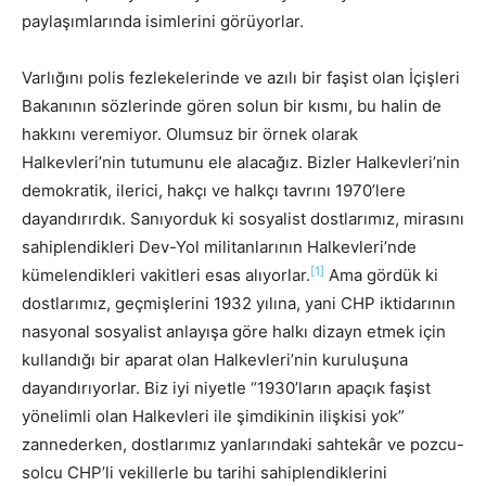
paylaşımlarında isimlerini görüyorlar.
Varlığını polis fezlekelerinde ve azılı bir faşist olan İçişleri
Bakanının sözlerinde gören solun bir kısmı, bu halin de
hakkını veremiyor. Olumsuz bir örnek olarak
Halkevleri’nin tutumunu ele alacağız. Bizler Halkevleri’nin
demokratik, ilerici, hakçı ve halkçı tavrını 1970’lere
dayandırırdık. Sanıyorduk ki sosyalist dostlarımız, mirasını
sahiplendikleri Dev-Yol militanlarının Halkevleri’nde
[1]
kümelendikleri vakitleri esas alıyorlar.
Ama gördük ki
dostlarımız, geçmişlerini 1932 yılına, yani CHP iktidarının
nasyonal sosyalist anlayışa göre halkı dizayn etmek için
kullandığı bir aparat olan Halkevleri’nin kuruluşuna
dayandırıyorlar. Biz iyi niyetle “1930’ların apaçık faşist
yönelimli olan Halkevleri ile şimdikinin ilişkisi yok”
zannederken, dostlarımız yanlarındaki sahtekâr ve pozcu-
solcu CHP’li vekillerle bu tarihi sahiplendiklerini