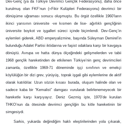
Dev-Genç (ya da Türkiye Devrimci Gençlik Federasyonu), daha önce
kurulmuş olan FKF’nun (=Fikir Kulüpleri Federasyonu) devrimci bir
dönüşüme uğraması sonucu oluşmuştu. Bu örgüt özellikle 1960’ların
ikinci yarısının üniversite -ve kısmen de lise- ağırlıklı gençliğinin
üniversite boykot ve işgalleri süreci içinde biçimlendi. Dev-Genç’in
eylemleri giderek, ABD emperyalizmine, başında Süleyman Demirel’in
bulunduğu Adalet Partisi iktidarına ve faşist odaklara karşı bir kavgaya
dönüştü. Avrupa ve hatta dünya ölçeğindeki gelişmelerden ve tabii
1968 gençlik hareketinden de etkilenen Türkiye’nin genç devrimcileri
zamanla, özellikle 1969-71 döneminde işçi sınıfının ve emekçi
köylülüğün bir dizi grev, yürüyüş, toprak işgali gibi eylemlerine de aktif
olarak katıldılar. Uzun sözün kısası burada, oluşum halinde olan ve
sadece kaba bir “Kemalist” damgası vurularak belirlenemeyecek bir
hareketle karşı karşıyayız. Deniz Gezmiş işte, 1970’de kurulan
THKO’nun da ötesinde devrimci gençliğin bu kitle hareketinin bir
simgesiydi.
Sarkis, yukarda değindiğim haklı eleştirilerinden yola çıkarak,