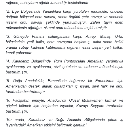
rağmen, subayların ağırlık kazandığı teşkilatlardır.
“2. Ege Bölgesi’nde Yunanlılara karşı yürütülen mücadele, önceleri
dağınık bölgesel çete savaşı, sonra örgütlü çete savaşı ve sonunda
nizami ordu savaşı şeklinde yürütülmüştür. Zaferi tayin eden
mücadelenin ağırlığını nizami ordu mücadelesi teşkil etmiştir.
“3. Güneyde Fransız saldırganlara karşı, Antep, Maraş, Urfa,
bölgelerinin yerli halkı, çete savaşına başlamış, daha sonra belirli
oranda subay kadrosu katılmasına rağmen, esas başarı yerli halkın
kendi çabasıdır.
“4. Karadeniz Bölgesi’nde, Rum Pontosçuları Amerikan yardımıyla
ayaklanmış ve ayaklanma, sivil çetelerin ve ordunun mücadelesiyle
bastırılmıştır.
“5. Doğu Anadolu’da, Ermenilerin bağımsız bir Ermenistan için
Amerika’dan destek alarak çıkardıkları iç isyan, sivil halk ve ordu
tarafından bastırılmıştır.
“6. Padişahın emriyle, Anadolu’da Ulusal Mukavemeti kırmak ve
güçleri bölmek için başlatılan isyanlar, Kuvayı Seyyare tarafından
bastırılmıştır.
“Bu arada, Karadeniz ve Doğu Anadolu Bölgelerinde çıkan iç
isyanlardaki Amerikan etkisini belirtmek gerekir.”