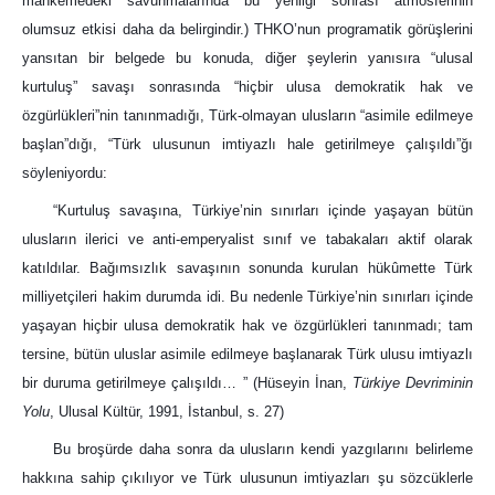
mahkemedeki savunmalarında bu yenilgi sonrası atmosferinin
olumsuz etkisi daha da belirgindir.) THKO’nun programatik görüşlerini
yansıtan bir belgede bu konuda, diğer şeylerin yanısıra “ulusal
kurtuluş” savaşı sonrasında “hiçbir ulusa demokratik hak ve
özgürlükleri”nin tanınmadığı, Türk-olmayan ulusların “asimile edilmeye
başlan”dığı, “Türk ulusunun imtiyazlı hale getirilmeye çalışıldı”ğı
söyleniyordu:
“Kurtuluş savaşına, Türkiye’nin sınırları içinde yaşayan bütün
ulusların ilerici ve anti-emperyalist sınıf ve tabakaları aktif olarak
katıldılar. Bağımsızlık savaşının sonunda kurulan hükûmette Türk
milliyetçileri hakim durumda idi. Bu nedenle Türkiye’nin sınırları içinde
yaşayan hiçbir ulusa demokratik hak ve özgürlükleri tanınmadı; tam
tersine, bütün uluslar asimile edilmeye başlanarak Türk ulusu imtiyazlı
bir duruma getirilmeye çalışıldı… ” (Hüseyin İnan,
Türkiye Devriminin
Yolu
, Ulusal Kültür, 1991, İstanbul, s. 27)
Bu broşürde daha sonra da ulusların kendi yazgılarını belirleme
hakkına sahip çıkılıyor ve Türk ulusunun imtiyazları şu sözcüklerle