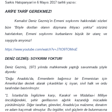
Sarkis Hatspanyan’ın 6 Mayıs 2017 tarihli yazısı:
ARİFE TARİF GEREKMEZ!
Kemalist Deniz Gezmiş’in Ermeni soykırımı hakkındaki sözleri
bize “Böyle dostları olanın düşmana ihtiyacı yoktur” sözünü
hatırlatırken, Ermeni soykırımı kurbanlarını büyük bir utanç ve
saygıyla anıyoruz!
https://www.youtube.com/watch?v=J7tO9TOMroE
DENİZ GEZMİŞ: SOYKIRIM YOKTUR!
Deniz Gezmiş, 1971 yılında mahkemede yaptığı savunmada şöyle
diyordu:
“Doğu Anadolu’da, Ermenilerin bağımsız bir Ermenistan için
Amerika’dan destek alarak çıkardıkları iç isyan, sivil halk ve ordu
tarafından bastırılmıştır.
“1. İstanbul’da İngilizlere karşı, Karakol ve Müdafaa-i Milliye
öncülüğündeki, şehir gerillasının ağırlık kazandığı mücadele
yürütülmüştür. Diğer taraftan, görevleri, Anadolu’ya malzeme, donatım
ve adam kaçırmak olmuştur. Bu örgütler, sivil güçlerin de bulunmasına