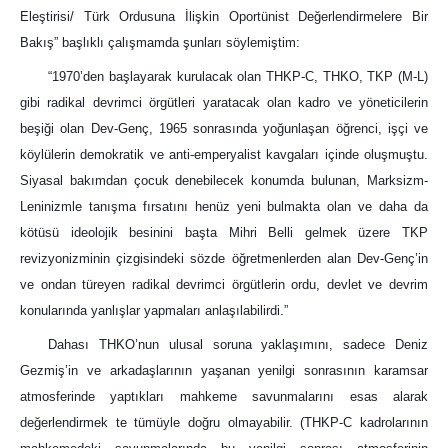
Eleştirisi/ Türk Ordusuna İlişkin Oportünist Değerlendirmelere Bir
Bakış” başlıklı çalışmamda şunları söylemiştim:
“1970’den başlayarak kurulacak olan THKP-C, THKO, TKP (M-L)
gibi radikal devrimci örgütleri yaratacak olan kadro ve yöneticilerin
beşiği olan Dev-Genç, 1965 sonrasında yoğunlaşan öğrenci, işçi ve
köylülerin demokratik ve anti-emperyalist kavgaları içinde oluşmuştu.
Siyasal bakımdan çocuk denebilecek konumda bulunan, Marksizm-
Leninizmle tanışma fırsatını henüz yeni bulmakta olan ve daha da
kötüsü ideolojik besinini başta Mihri Belli gelmek üzere TKP
revizyonizminin çizgisindeki sözde öğretmenlerden alan Dev-Genç’in
ve ondan türeyen radikal devrimci örgütlerin ordu, devlet ve devrim
konularında yanlışlar yapmaları anlaşılabilirdi.”
Dahası THKO’nun ulusal soruna yaklaşımını, sadece Deniz
Gezmiş’in ve arkadaşlarının yaşanan yenilgi sonrasının karamsar
atmosferinde yaptıkları mahkeme savunmalarını esas alarak
değerlendirmek te tümüyle doğru olmayabilir. (THKP-C kadrolarının