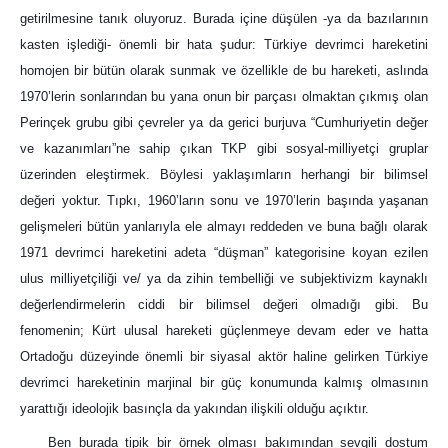
getirilmesine tanık oluyoruz. Burada içine düşülen -ya da bazılarının
kasten işlediği- önemli bir hata şudur: Türkiye devrimci hareketini
homojen bir bütün olarak sunmak ve özellikle de bu hareketi, aslında
1970’lerin sonlarından bu yana onun bir parçası olmaktan çıkmış olan
Perinçek grubu gibi çevreler ya da gerici burjuva “Cumhuriyetin değer
ve kazanımları”ne sahip çıkan TKP gibi sosyal-milliyetçi gruplar
üzerinden eleştirmek. Böylesi yaklaşımların herhangi bir bilimsel
değeri yoktur. Tıpkı, 1960’ların sonu ve 1970’lerin başında yaşanan
gelişmeleri bütün yanlarıyla ele almayı reddeden ve buna bağlı olarak
1971 devrimci hareketini adeta “düşman” kategorisine koyan ezilen
ulus milliyetçiliği ve/ ya da zihin tembelliği ve subjektivizm kaynaklı
değerlendirmelerin ciddi bir bilimsel değeri olmadığı gibi. Bu
fenomenin; Kürt ulusal hareketi güçlenmeye devam eder ve hatta
Ortadoğu düzeyinde önemli bir siyasal aktör haline gelirken Türkiye
devrimci hareketinin marjinal bir güç konumunda kalmış olmasının
yarattığı ideolojik basınçla da yakından ilişkili olduğu açıktır.
Ben burada tipik bir örnek olması bakımından sevgili dostum