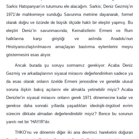
Sarkis Hatspanyan’ın tutumunu ele alacağım. Sarkis; Deniz Gezmiş’in
1971’de mahkemeye sunduğu Savunma metnine dayanarak, formel
olarak doğru ve özünde de büyük ölçüde haklı bir eleştiri yapmış. Bu
eleştiri Deniz’in savunmasında; Kemalistlerin Ermeni ve Rum
halklarına karşı giriştiği ve aslında Anadolu’nun
Hristiyansızlaştırılmasını amaçlayan bastırma eylemlerini meşru
göstermesini esas alıyor.
Ancak burada şu soruyu sormamız gerekiyor: Acaba Deniz
Gezmiş ve arkadaşlarının siyasal mirasını değerlendirirken sadece ya
da esas olarak onların özelde Ermeni jenosidine ve genelde ulusal
soruna ilişkin bakış açılarını ele almakla yetinebilir miyiz? Acaba
Denizler’in siyasal mirasını onların gerek 1971 dönemecine kadar ve
gerekse daha sonraki yıllarda yaşadıkları ideolojik-örgütsel evrim
sürecini dikkate almadan değerlendirebilir miyiz? Bence bu sorunun
yanıtı net bir “HAYIR”dır.
THKO’nu ve dönemin diğer iki ana devrimci hareketini doğuran