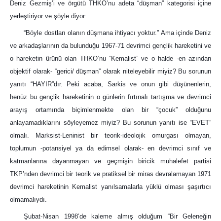
Deniz Gezmiş’i ve örgütü THKO’nu adeta “düşman” kategorisi içine
yerleştiriyor ve şöyle diyor:
“Böyle dostları olanın düşmana ihtiyacı yoktur.” Ama içinde Deniz
ve arkadaşlarının da bulunduğu 1967-71 devrimci gençlik hareketini ve
o hareketin ürünü olan THKO’nu “Kemalist” ve o halde -en azından
objektif olarak- “gerici/ düşman” olarak niteleyebilir miyiz? Bu sorunun
yanıtı “HAYIR”dır. Peki acaba, Sarkis ve onun gibi düşünenlerin,
henüz bu gençlik hareketinin o günlerin fırtınalı tartışma ve devrimci
arayış ortamında biçimlenmekte olan bir “çocuk” olduğunu
anlayamadıklarını söyleyemez miyiz? Bu sorunun yanıtı ise “EVET”
olmalı. Marksist-Leninist bir teorik-ideolojik omurgası olmayan,
toplumun -potansiyel ya da edimsel olarak- en devrimci sınıf ve
katmanlarına dayanmayan ve geçmişin biricik muhalefet partisi
TKP’nden devrimci bir teorik ve pratiksel bir miras devralamayan 1971
devrimci hareketinin Kemalist yanılsamalarla yüklü olması şaşırtıcı
olmamalıydı.
Şubat-Nisan 1998’de kaleme almış olduğum “Bir Geleneğin