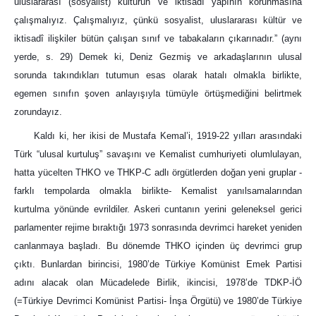
uluslararası (sosyalist) kültürün ve iktisadî yapının korunmasına
çalışmalıyız. Çalışmalıyız, çünkü sosyalist, uluslararası kültür ve
iktisadî ilişkiler bütün çalışan sınıf ve tabakaların çıkarınadır.” (aynı
yerde, s. 29) Demek ki, Deniz Gezmiş ve arkadaşlarının ulusal
sorunda takındıkları tutumun esas olarak hatalı olmakla birlikte,
egemen sınıfın şoven anlayışıyla tümüyle örtüşmediğini belirtmek
zorundayız.
Kaldı ki, her ikisi de Mustafa Kemal’i, 1919-22 yılları arasındaki
Türk “ulusal kurtuluş” savaşını ve Kemalist cumhuriyeti olumlulayan,
hatta yücelten THKO ve THKP-C adlı örgütlerden doğan yeni gruplar -
farklı tempolarda olmakla birlikte- Kemalist yanılsamalarından
kurtulma yönünde evrildiler. Askeri cuntanın yerini geleneksel gerici
parlamenter rejime bıraktığı 1973 sonrasında devrimci hareket yeniden
canlanmaya başladı. Bu dönemde THKO içinden üç devrimci grup
çıktı. Bunlardan birincisi, 1980’de Türkiye Komünist Emek Partisi
adını alacak olan Mücadelede Birlik, ikincisi, 1978’de TDKP-İÖ
(=Türkiye Devrimci Komünist Partisi- İnşa Örgütü) ve 1980’de Türkiye