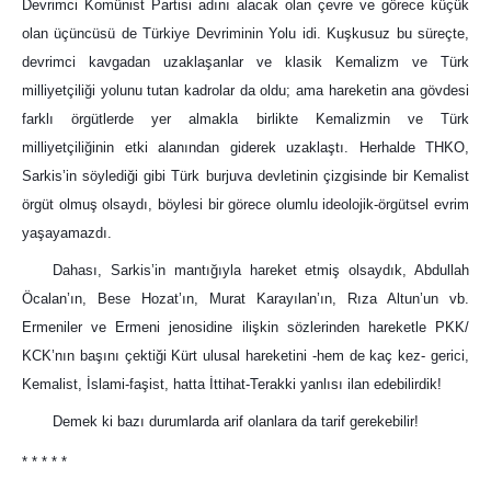
Devrimci Komünist Partisi adını alacak olan çevre ve görece küçük
olan üçüncüsü de Türkiye Devriminin Yolu idi. Kuşkusuz bu süreçte,
devrimci kavgadan uzaklaşanlar ve klasik Kemalizm ve Türk
milliyetçiliği yolunu tutan kadrolar da oldu; ama hareketin ana gövdesi
farklı örgütlerde yer almakla birlikte Kemalizmin ve Türk
milliyetçiliğinin etki alanından giderek uzaklaştı. Herhalde THKO,
Sarkis’in söylediği gibi Türk burjuva devletinin çizgisinde bir Kemalist
örgüt olmuş olsaydı, böylesi bir görece olumlu ideolojik-örgütsel evrim
yaşayamazdı.
Dahası, Sarkis’in mantığıyla hareket etmiş olsaydık, Abdullah
Öcalan’ın, Bese Hozat’ın, Murat Karayılan’ın, Rıza Altun’un vb.
Ermeniler ve Ermeni jenosidine ilişkin sözlerinden hareketle PKK/
KCK’nın başını çektiği Kürt ulusal hareketini -hem de kaç kez- gerici,
Kemalist, İslami-faşist, hatta İttihat-Terakki yanlısı ilan edebilirdik!
Demek ki bazı durumlarda arif olanlara da tarif gerekebilir!
* * * * *