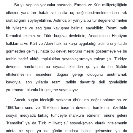
Bu yıl yapılan yorumlar arasında, Ermeni ve Kürt milliyetçiliğinin
etkisini yansıtan hatalı ve hatta uç değerlendirmelere daha sık
rastladığımı söyleyebilirim. Aslında bir yanıyla bu tür değerlendirmeleri
bir iyileşme ve sağlığına kavuşma belirtisi sayabiliriz. Resmi tarih
Kemalist rejimin ve Türk burjuva devletinin, Anadolu’nun Hristiyan
halklarına ve Kürt ve Alevi halkına karşı uyguladığı zulmü onyıllardır
görmezden gelmiş, hatta bu devlet terörünü meşru göstermeye ve bu
tarihin hedef aldığı toplulukları şeytanlaştırmaya çalışmıştı. Türkiye
devrimci hareketinin bu siyasal iklimden şu ya da bu ölçüde
etkilenmesinin nesnelerin doğası gereği olduğunu unutmamak
kaydıyla, son yıllarda resmi tarihin dayattığı deli gömleğinin
yırtılmasını olumlu bir gelişme saymalıyız.
Ancak bugün ideolojik sarkacın öbür uca doğru salınımına ve
1960’ların sonu ve 1970’lerin başının devrimci hareketini, özellikle
sosyal medyada birkaç tümceyle mahkum etmenin, önüne geleni
“Kemalist” ya da Türk milliyetçisi/ sosyal-şoven olarak nitelemenin
adeta bir spor ya da günün modası haline gelmesine ya da