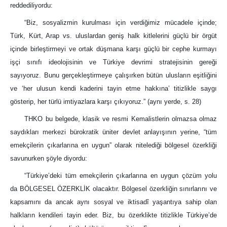
reddediliyordu:
“Biz, sosyalizmin kurulması için verdiğimiz mücadele içinde;
Türk, Kürt, Arap vs. uluslardan geniş halk kitlelerini güçlü bir örgüt
içinde birleştirmeyi ve ortak düşmana karşı güçlü bir cephe kurmayı
işçi sınıfı ideolojisinin ve Türkiye devrimi stratejisinin gereği
sayıyoruz. Bunu gerçekleştirmeye çalışırken bütün ulusların eşitliğini
ve ‘her ulusun kendi kaderini tayin etme hakkına’ titizlikle saygı
gösterip, her türlü imtiyazlara karşı çıkıyoruz.” (aynı yerde, s. 28)
THKO bu belgede, klasik ve resmi Kemalistlerin olmazsa olmaz
saydıkları merkezi bürokratik üniter devlet anlayışının yerine, “tüm
emekçilerin çıkarlarına en uygun” olarak nitelediği bölgesel özerkliği
savunurken şöyle diyordu:
“Türkiye’deki tüm emekçilerin çıkarlarına en uygun çözüm yolu
da BÖLGESEL ÖZERKLİK olacaktır. Bölgesel özerkliğin sınırlarını ve
kapsamını da ancak aynı sosyal ve iktisadî yaşantıya sahip olan
halkların kendileri tayin eder. Biz, bu özerklikte titizlikle Türkiye’de